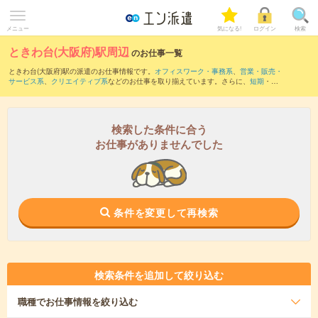
メニュー
気になる!
ログイン
検索
ときわ台(大阪府)駅周辺
のお仕事一覧
ときわ台(大阪府)駅の派遣のお仕事情報です。
オフィスワーク・事務系
、
営業・販売・
サービス系
、
クリエイティブ系
などのお仕事を取り揃えています。さらに、
短期
・
単
発
などの期間や、
職種未経験OK
などのこだわり条件で絞り込んでいただけます。
また、
伊丹(福知山線)駅
・
千里中央(大阪モノレール)駅
・
千里中央(北大阪急行)駅
・
彩
都西駅
・
伊丹(阪急線)駅
など近隣駅のお仕事もご確認いただけます。
検索した条件に合う
お仕事がありませんでした
条件を変更して再検索
検索条件を追加して絞り込む
職種
でお仕事情報を絞り込む