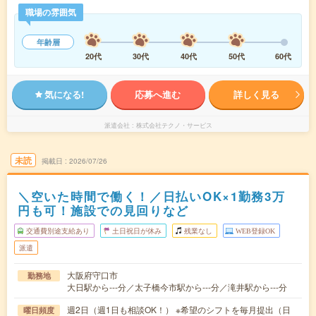
職場の雰囲気
年齢層
20代
30代
40代
50代
60代
気になる!
応募へ進む
詳しく見る
派遣会社
株式会社テクノ・サービス
未読
掲載日
2026/07/26
＼空いた時間で働く！／日払いOK×1勤務3万
円も可！施設での見回りなど
交通費別途支給あり
土日祝日が休み
残業なし
WEB登録OK
派遣
大阪府守口市
勤務地
大日駅から---分／太子橋今市駅から---分／滝井駅から---分
週2日（週1日も相談OK！） ※希望のシフトを毎月提出（日
曜日頻度