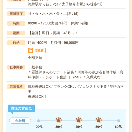
滝井駅から徒歩2分／太子橋今市駅から徒歩5分
月・火・水・木・金・土(週5日)
曜日頻度
09:00～17:00(実働7時間 休憩1時間)
時間
【急募】即日～長期 ※8月～！
期間
時給1400円 月収例 196,000円
時給
交通費
全額支給
一般事務
仕事内容
＊看護師さんのサポート業務＊研修等の参加者名簿作成・資
料印刷・アンケート集計（Excel）＊入職式な…
職種未経験OK / ブランクOK / パソコンスキル不要 / 英語力不
応募資格
要
未経験OK！
職場の雰囲気
年齢層
20代
30代
40代
50代
60代