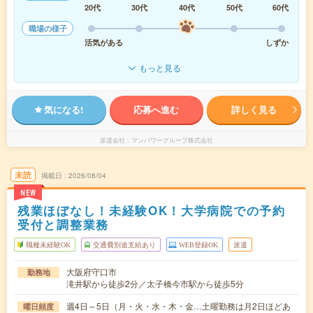
20代
30代
40代
50代
60代
職場の様子
活気がある
しずか
もっと見る
気になる!
応募へ進む
詳しく見る
派遣会社
マンパワーグループ株式会社
未読
掲載日
2026/08/04
NEW
残業ほぼなし！未経験OK！大学病院での予約
受付と調整業務
職種未経験OK
交通費別途支給あり
WEB登録OK
派遣
大阪府守口市
勤務地
滝井駅から徒歩2分／太子橋今市駅から徒歩5分
週4日～5日（月・火・水・木・金…土曜勤務は月2日ほどあ
曜日頻度