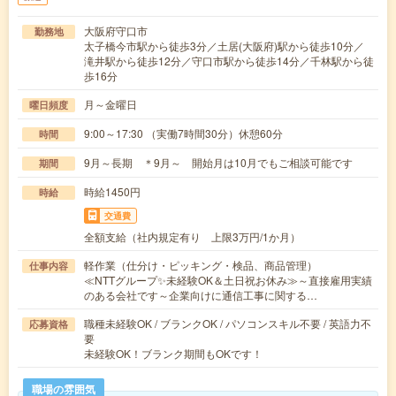
大阪府守口市
勤務地
太子橋今市駅から徒歩3分／土居(大阪府)駅から徒歩10分／
滝井駅から徒歩12分／守口市駅から徒歩14分／千林駅から徒
歩16分
月～金曜日
曜日頻度
9:00～17:30 （実働7時間30分）休憩60分
時間
9月～長期 ＊9月～ 開始月は10月でもご相談可能です
期間
時給1450円
時給
交通費
全額支給（社内規定有り 上限3万円/1か月）
軽作業（仕分け・ピッキング・検品、商品管理）
仕事内容
≪NTTグループ✨未経験OK＆土日祝お休み≫～直接雇用実績
のある会社です～企業向けに通信工事に関する…
職種未経験OK / ブランクOK / パソコンスキル不要 / 英語力不
応募資格
要
未経験OK！ブランク期間もOKです！
職場の雰囲気