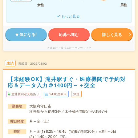
女性
男性
もっと見る
気になる!
応募へ進む
詳しく見る
派遣会社
株式会社テクノウェイブ
未読
掲載日
2026/08/02
【未経験OK】滝井駅すぐ・医療機関で予約対
応＆データ入力＠1400円～＋交全
交通費別途支給あり
WEB登録OK
派遣
大阪府守口市
勤務地
滝井駅から徒歩3分／太子橋今市駅から徒歩7分
月～金（土）
曜日頻度
月～金(1) 8:25～16:45（実働7時間20分）※週4～5日
時間
(2) 11:40～20:00（実…