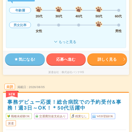
年齢層
20代
30代
40代
50代
60代
男女比率
女性
男性
もっと見る
気になる!
応募へ進む
詳しく見る
派遣会社
株式会社パソナHS
未読
掲載日
2026/08/05
NEW
事務デビュー応援！総合病院での予約受付&事
務！週3日～OK！＊50代活躍中
職種未経験OK
交通費別途支給あり
残業なし
WEB登録OK
派遣