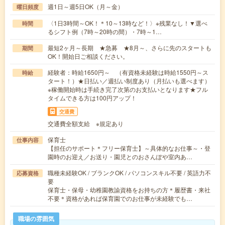
週1日～週5日OK（月～金）
曜日頻度
〈1日3時間～OK！＊10～13時など！〉※残業なし！▼選べ
時間
るシフト例（7時～20時の間）・7時～1…
最短2ヶ月～長期 ★急募 ★8月～、さらに先のスタートも
期間
OK！開始日ご相談ください。
経験者：時給1650円～ （有資格未経験は時給1550円～ス
時給
タート！）★日払い／週払い制度あり（月払いも選べます）
※稼働開始時は手続き完了次第のお支払いとなります★フル
タイムできる方は100円アップ！
交通費
交通費全額支給 ※規定あり
保育士
仕事内容
【担任のサポート＊フリー保育士】～具体的なお仕事～・登
園時のお迎え／お送り・園児とのおさんぽや室内あ…
職種未経験OK / ブランクOK / パソコンスキル不要 / 英語力不
応募資格
要
保育士・保母・幼稚園教諭資格をお持ちの方＊履歴書・来社
不要＊資格があれば保育園でのお仕事が未経験でも…
職場の雰囲気