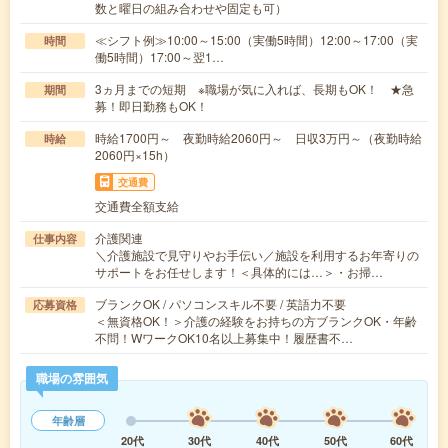
数と曜日の組み合わせや固定も可）
≪シフト例≫10:00～15:00（実働5時間）12:00～17:00（実
時間
働5時間）17:00～翌1…
3ヵ月までの短期 ※職場が気に入れば、長期もOK！ ★急
期間
募！即日勤務もOK！
時給1700円～ 夜勤時給2060円～ 日収3万円～（夜勤時給
時給
2060円×15h）
交通費
交通費全額支給
介護関連
仕事内容
＼介護施設で見守りやお手伝い／施設を利用するお年寄りの
サポートをお任せします！＜具体的には…＞・お掃…
ブランクOK / パソコンスキル不要 / 英語力不要
応募資格
＜無資格OK！＞介護の経験をお持ちの方ブランクOK・年齢
不問！WワークOK10名以上募集中！履歴書不…
職場の雰囲気
年齢層
20代
30代
40代
50代
60代