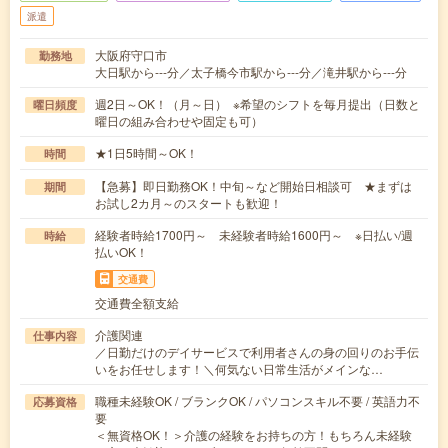
派遣
大阪府守口市
勤務地
大日駅から---分／太子橋今市駅から---分／滝井駅から---分
週2日～OK！（月～日） ※希望のシフトを毎月提出（日数と
曜日頻度
曜日の組み合わせや固定も可）
★1日5時間～OK！
時間
【急募】即日勤務OK！中旬～など開始日相談可 ★まずは
期間
お試し2カ月～のスタートも歓迎！
経験者時給1700円～ 未経験者時給1600円～ ※日払い/週
時給
払いOK！
交通費
交通費全額支給
介護関連
仕事内容
／日勤だけのデイサービスで利用者さんの身の回りのお手伝
いをお任せします！＼何気ない日常生活がメインな…
職種未経験OK / ブランクOK / パソコンスキル不要 / 英語力不
応募資格
要
＜無資格OK！＞介護の経験をお持ちの方！もちろん未経験