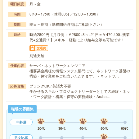
月～金
曜日頻度
8:40～17:40（休憩60分／12:00～13:00）
時間
即日～長期（勤務開始時期はご相談下さい）
期間
時給2800円【月収例：￥2800×8ｈ×21日＝￥470,400+残業
時給
代+交通費！】スキル・経験により給与交渉も可能です！
交通費
別途支給
サーバ・ネットワークエンジニア
仕事内容
概要某企業様の情報システム部門にて、ネットワーク基盤の
構築・保守業務をご担当いただきます。・ネットワ…
ブランクOK / 英語力不要
応募資格
生かせるスキル・プロジェクトリーダーとしての経験・ネッ
トワーク設計・構築・保守の実務経験・Aruba…
職場の雰囲気
年齢層
20代
30代
40代
50代
60代
男女比率