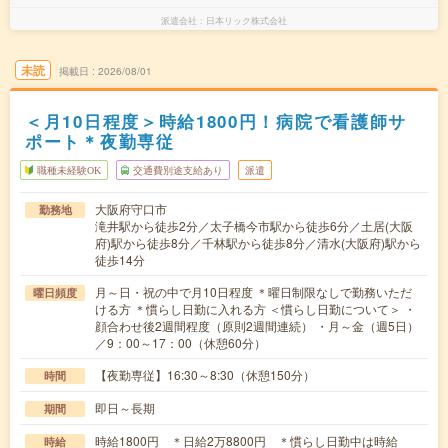
派遣会社
日本リック株式会社
未読
掲載日
2026/08/01
＜月10日程度＞時給1800円！病院で看護師サ
ポート＊夜勤専従
職種未経験OK
交通費別途支給あり
派遣
大阪府守口市
勤務地
滝井駅から徒歩2分／太子橋今市駅から徒歩6分／土居(大阪
府)駅から徒歩8分／千林駅から徒歩8分／清水(大阪府)駅から
徒歩14分
月～日・祝の中で月10日程度 ＊曜日制限なしで勤務いただ
曜日頻度
ける方 ＊慣らし日勤に入れる方 ＜慣らし日勤について＞ ・
顔合わせ後2週間程度（原則2週間連続） ・月～金（週5日）
／9：00～17：00（休憩60分）
【夜勤専従】16:30～8:30（休憩150分）
時間
即日～長期
期間
時給1800円 ＊日給2万8800円 ＊慣らし日勤中は時給
時給