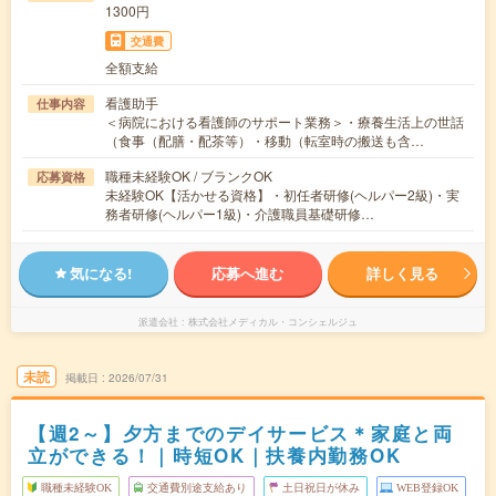
1300円
交通費
全額支給
看護助手
仕事内容
＜病院における看護師のサポート業務＞・療養生活上の世話
（食事（配膳・配茶等）・移動（転室時の搬送も含…
職種未経験OK / ブランクOK
応募資格
未経験OK【活かせる資格】・初任者研修(ヘルパー2級)・実
務者研修(ヘルパー1級)・介護職員基礎研修…
気になる!
応募へ進む
詳しく見る
派遣会社
株式会社メディカル・コンシェルジュ
未読
掲載日
2026/07/31
【週2～】夕方までのデイサービス＊家庭と両
立ができる！｜時短OK｜扶養内勤務OK
職種未経験OK
交通費別途支給あり
土日祝日が休み
WEB登録OK