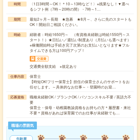
〈1日3時間～OK！＊10～13時など！〉※残業なし！▼選べ
時間
るシフト例（7時～20時の間）・7時～1…
最短2ヶ月～長期 ★急募 ★8月～、さらに先のスタートも
期間
OK！開始日ご相談ください。
経験者：時給1650円～ （有資格未経験は時給1550円～ス
時給
タート！）★日払い／週払い制度あり（月払いも選べます）
※稼働開始時は手続き完了次第のお支払いとなります★フル
タイムできる方は100円アップ！
交通費
交通費全額支給 ※規定あり
保育士
仕事内容
【時短OK!フリー保育士】担任の保育士さんのサポートをお
任せします。～具体的なお仕事～・登園時のお迎…
職種未経験OK / ブランクOK / パソコンスキル不要 / 英語力不
応募資格
要
保育士・保母・幼稚園教諭資格をお持ちの方＊履歴書・来社
不要＊資格があれば保育園でのお仕事が未経験でも…
職場の雰囲気
年齢層