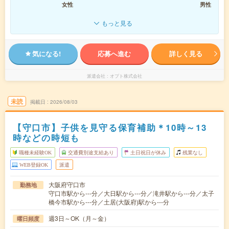
女性
男性
もっと見る
気になる!
応募へ進む
詳しく見る
派遣会社
オプト株式会社
未読
掲載日
2026/08/03
【守口市】子供を見守る保育補助＊10時～13
時などの時短も
職種未経験OK
交通費別途支給あり
土日祝日が休み
残業なし
WEB登録OK
派遣
大阪府守口市
勤務地
守口市駅から---分／大日駅から---分／滝井駅から---分／太子
橋今市駅から---分／土居(大阪府)駅から---分
週3日～OK（月～金）
曜日頻度