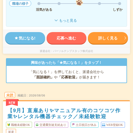
職場の様子
活気がある
しずか
もっと見る
気になる!
応募へ進む
詳しく見る
派遣会社
パーソルテンプスタッフ株式会社
興味があったら「★気になる！」をタップ！
「気になる！」を押しておくと、派遣会社から
「面談確約」
や
「応募歓迎」
が届きます！
未読
掲載日
2026/08/06
NEW
【9月】直雇あり✨マニュアル有のコツコツ作
業✨レンタル機器チェック／未経験歓迎
職種未経験OK
交通費別途支給あり
土日祝日が休み
WEB登録OK
派遣