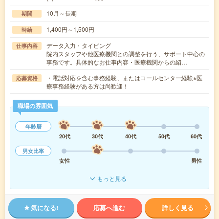
10月～長期
期間
1,400円～1,500円
時給
データ入力・タイピング
仕事内容
院内スタッフや他医療機関との調整を行う、サポート中心の
事務です。具体的なお仕事内容・医療機関からの紹…
・電話対応を含む事務経験、またはコールセンター経験※医
応募資格
療事務経験がある方は尚歓迎！
職場の雰囲気
年齢層
20代
30代
40代
50代
60代
男女比率
女性
男性
もっと見る
気になる!
応募へ進む
詳しく見る