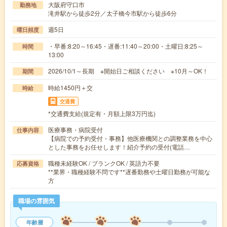
大阪府守口市
勤務地
滝井駅から徒歩2分／太子橋今市駅から徒歩6分
週5日
曜日頻度
・早番:8:20～16:45・遅番:11:40～20:00・土曜日:8:25～
時間
13:00
2026/10/1～長期 ※開始日ご相談ください ※10月～OK！
期間
時給1450円＋交
時給
交通費
*交通費支給(規定有・月額上限3万円迄)
医療事務・病院受付
仕事内容
【病院での予約受付・事務】他医療機関との調整業務を中心
とした事務をお任せします！紹介予約の受付(電話…
職種未経験OK / ブランクOK / 英語力不要
応募資格
**業界・職種経験不問です**遅番勤務や土曜日勤務が可能な
方
職場の雰囲気
年齢層