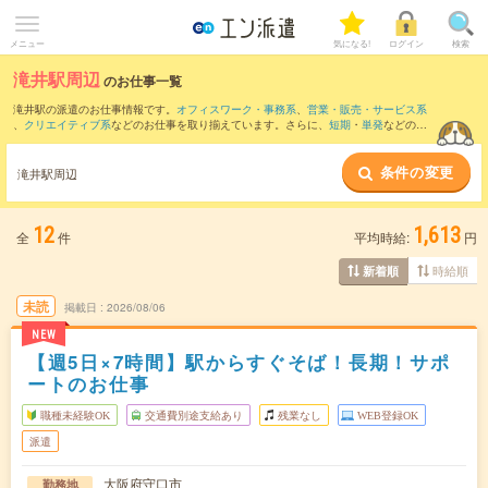
メニュー
気になる!
ログイン
検索
滝井駅周辺
のお仕事一覧
滝井駅の派遣のお仕事情報です。
オフィスワーク・事務系
、
営業・販売・サービス系
、
クリエイティブ系
などのお仕事を取り揃えています。さらに、
短期
・
単発
などの期
間や、
職種未経験OK
などのこだわり条件で絞り込んでいただけます。
条件の変更
また、
本町駅
・
淀屋橋駅
・
大阪駅
・
肥後橋駅
・
堺筋本町駅
など近隣駅のお仕事もご確
滝井駅周辺
認いただけます。
12
1,613
全
件
平均時給:
円
時給順
新着順
未読
掲載日
2026/08/06
NEW
【週5日×7時間】駅からすぐそば！長期！サポ
ートのお仕事
職種未経験OK
交通費別途支給あり
残業なし
WEB登録OK
派遣
大阪府守口市
勤務地