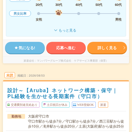
20代
30代
40代
50代
60代
男女比率
女性
男性
もっと見る
気になる!
応募へ進む
詳しく見る
派遣会社
マンパワーグループ株式会社 ケアサービス事業部（保育）
未読
掲載日
2026/08/03
設計～【Aruba】ネットワーク構築・保守｜
PL経験を生かせる長期案件（守口市）
交通費別途支給あり
土日祝日が休み
WEB登録OK
派遣
大阪府守口市
勤務地
守口市駅から徒歩7分／守口駅から徒歩7分／西三荘駅から徒
歩10分／滝井駅から徒歩20分／土居(大阪府)駅から徒歩25分