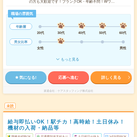
の方も大歓迎です！ブランクOK・年齢不問！Wワ…
職場の雰囲気
年齢層
20代
30代
40代
50代
60代
男女比率
女性
男性
もっと見る
気になる!
応募へ進む
詳しく見る
派遣会社
ケアスタッフィング株式会社
未読
給与即払いOK！駅チカ！高時給！土日休み！
機材の入荷・納品等
職種未経験OK
交通費別途支給あり
土日祝日が休み
WEB登録OK