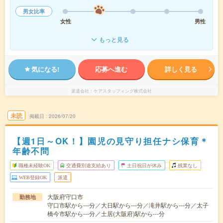
男女比率
女性
男性
もっと見る
気になる!
応募へ進む
詳しく見る
派遣会社
ケアスタッフィング株式会社
未読
掲載日
2026/07/20
【週1日～OK！】園児の見守り担任ナシ保育＊
年齢不問
職種未経験OK
交通費別途支給あり
土日祝日が休み
残業なし
WEB登録OK
派遣
大阪府守口市
勤務地
守口市駅から---分／大日駅から---分／滝井駅から---分／太子
橋今市駅から---分／土居(大阪府)駅から---分