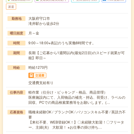
派遣
大阪府守口市
勤務地
滝井駅から徒歩2分
月～金
曜日頻度
9:00～18:00※表記のうち実働8時間です。
時間
長期【ご応募から1週間以内(最短2日目)のスピード就業が可
期間
能】即日～
時給1270円
時給
交通費
交通費支給有り
軽作業（仕分け・ピッキング・検品、商品管理）
仕事内容
医療施設内にて、入荷物品の補充・持込、荷受け、ラベルの
回収、PCでの商品検索業務等をお願いします。(…
職種未経験OK / ブランクOK / パソコンスキル不要 / 英語力不
応募資格
要
【来社不要、WEB登録OK！】〇未経験大歓迎！〇フリータ
ー、主婦(夫) 大歓迎！ ※お仕事の掛け持ち…