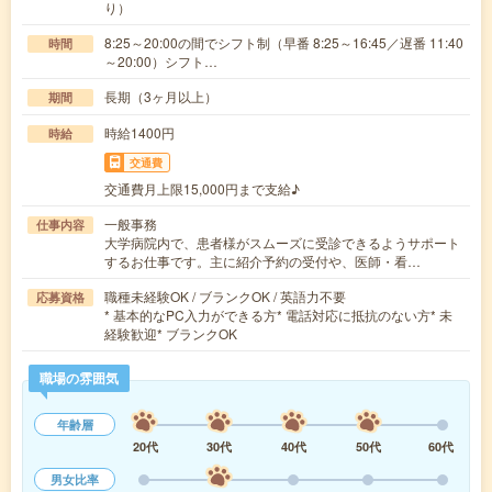
り）
8:25～20:00の間でシフト制（早番 8:25～16:45／遅番 11:40
時間
～20:00）シフト…
長期（3ヶ月以上）
期間
時給1400円
時給
交通費
交通費月上限15,000円まで支給♪
一般事務
仕事内容
大学病院内で、患者様がスムーズに受診できるようサポート
するお仕事です。主に紹介予約の受付や、医師・看…
職種未経験OK / ブランクOK / 英語力不要
応募資格
* 基本的なPC入力ができる方* 電話対応に抵抗のない方* 未
経験歓迎* ブランクOK
職場の雰囲気
年齢層
20代
30代
40代
50代
60代
男女比率