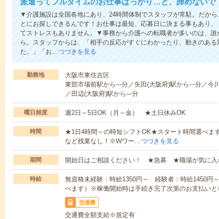
派遣ってフルタイムのお仕事ばっかり…と、諦めないで
▼介護施設は全国各地にあり、24時間体制でスタッフが常駐。だか
とにお探しできるんです！お仕事は最短、応募日に決まる事もあり、
てストレスもありません。▼事務から介護への転職者が多いのは、誰
ら。スタッフからは、「相手の反応がすぐにわかったり、動きのある
た。」「お…
つづきを見る
勤務地
大阪市東住吉区
東部市場前駅から---分／矢田(大阪府)駅から---分／今川
／田辺(大阪府)駅から---分
曜日頻度
週2日～5日OK（月～金） ★土日休みOK
時間
★1日4時間～の時短シフトOK★スタート時間選べます！7:00～1
など残業なし！※Wワー…
つづきを見る
期間
開始日はご相談ください！ ★急募 ★職場が気に入
時給
無資格未経験：時給1350円～ 経験者：時給1450
べます）※稼働開始時は手続き完了次第のお支払いと
交通費
交通費全額支給※規定有