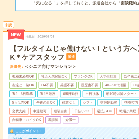
「気になる！」を押しておくと、派遣会社から
「面談確約
未読
NEW
掲載日
2026/08/08
【フルタイムじゃ働けない！という方へ
K＊ケアスタッフ
派遣
＜シニア向けマンション＞
派遣先
職種未経験OK
社会人未経験OK
ブランクOK
大学生歓迎
既卒第二
友達と一緒OK
OA不要
英語不要
履歴書不要
40～50代活躍
6
週2～3日勤務
週4日勤務
週5日勤務
土日祝休
朝10時以降スタート
5ｈ以内OK
午後のみOK
残業なし
シフト
交替制勤務
扶養控内
交費支給
車通勤可
服装自由
日払いOK
週払いOK
職場が禁煙
自転車・バイクOK
看護師
介護士
ここがポイント！