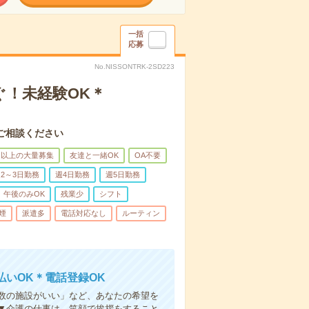
一括
応募
No.NISSONTRK-2SD223
ぐ！未経験OK＊
ご相談ください
名以上の大量募集
友達と一緒OK
OA不要
2～3日勤務
週4日勤務
週5日勤務
午後のみOK
残業少
シフト
煙
派遣多
電話対応なし
ルーティン
いOK＊電話登録OK
人数の施設がいい」など、あなたの希望を
▼介護の仕事は、笑顔で挨拶をすること