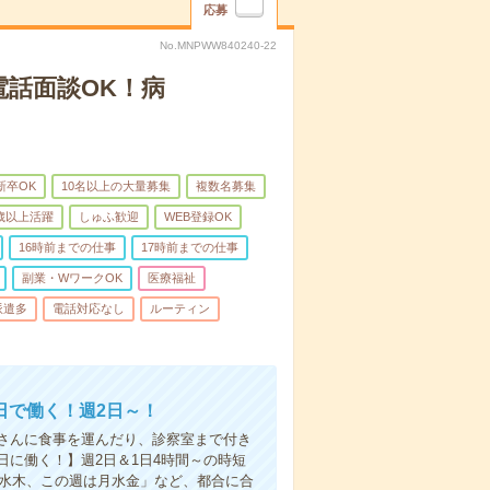
応募
No.MNPWW840240-22
電話面談OK！病
新卒OK
10名以上の大量募集
複数名募集
0歳以上活躍
しゅふ歓迎
WEB登録OK
16時前までの仕事
17時前までの仕事
副業・WワークOK
医療福祉
派遣多
電話対応なし
ルーティン
日で働く！週2日～！
さんに食事を運んだり、診察室まで付き
に働く！】週2日＆1日4時間～の時短
は水木、この週は月水金」など、都合に合