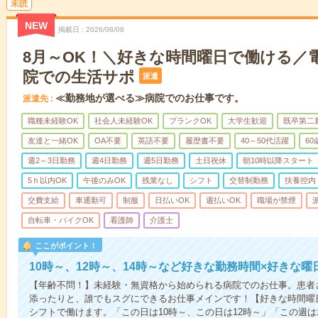
未読
NEW
掲載日
2026/08/08
8月～OK！＼好きな時間曜日で働ける／
院での生活サポ
派遣
≪勤務地が選べる≫病院でのお仕事です。
派遣先
職種未経験OK
社会人未経験OK
ブランクOK
大学生歓迎
既卒第二
友達と一緒OK
OA不要
英語不要
履歴書不要
40～50代活躍
6
週2～3日勤務
週4日勤務
週5日勤務
土日祝休
朝10時以降スタート
5ｈ以内OK
午後のみOK
残業なし
シフト
交替制勤務
扶養控内
交費支給
車通勤可
制服
日払いOK
週払いOK
職場が禁煙
自転車・バイクOK
看護師
介護士
ここがポイント！
10時～、12時～、14時～など好きな勤務時間×好きな曜
【年齢不問！】未経験・無資格から始められる病院でのお仕事。患者
添ったりと、誰でもスグにできるお仕事メインです！【好きな時間曜日
シフトで働けます。「この日は10時～、この日は12時～」「この週