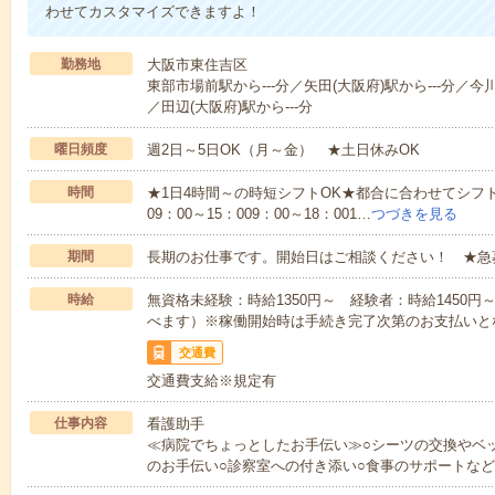
わせてカスタマイズできますよ！
勤務地
大阪市東住吉区
東部市場前駅から---分／矢田(大阪府)駅から---分／今川
／田辺(大阪府)駅から---分
曜日頻度
週2日～5日OK（月～金） ★土日休みOK
時間
★1日4時間～の時短シフトOK★都合に合わせてシフト
09：00～15：009：00～18：001…
つづきを見る
期間
長期のお仕事です。開始日はご相談ください！ ★急
時給
無資格未経験：時給1350円～ 経験者：時給1450
べます）※稼働開始時は手続き完了次第のお支払いと
交通費
交通費支給※規定有
仕事内容
看護助手
≪病院でちょっとしたお手伝い≫○シーツの交換やベ
のお手伝い○診察室への付き添い○食事のサポートな