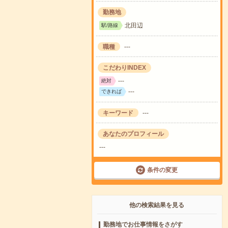
勤務地
北田辺
駅/路線
職種
---
こだわりINDEX
---
絶対
---
できれば
キーワード
---
あなたのプロフィール
---
条件の変更
他の検索結果を見る
勤務地でお仕事情報をさがす