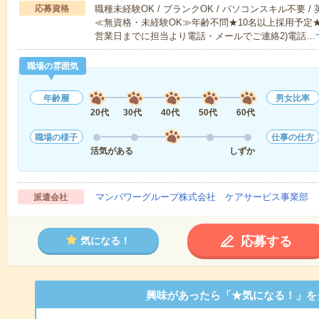
応募資格
職種未経験OK / ブランクOK / パソコンスキル不要 /
≪無資格・未経験OK≫年齢不問★10名以上採用予定
営業日までに担当より電話・メールでご連絡2)電話…
職場の雰囲気
年齢層
男女比率
20代
30代
40代
50代
60代
職場の様子
仕事の仕方
活気がある
しずか
マンパワーグループ株式会社 ケアサービス事業部 
派遣会社
応募する
気になる！
興味があったら「★気になる！」を