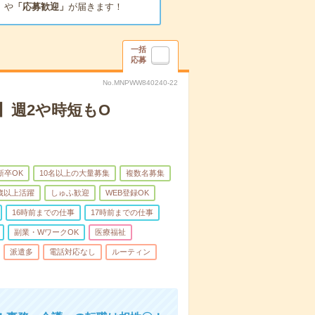
」
や
「応募歓迎」
が届きます！
一括
応募
No.MNPWW840240-22
】週2や時短もO
新卒OK
10名以上の大量募集
複数名募集
0歳以上活躍
しゅふ歓迎
WEB登録OK
16時前までの仕事
17時前までの仕事
副業・WワークOK
医療福祉
派遣多
電話対応なし
ルーティン