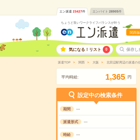
エン派遣
23427
件
エンバイト
28905
件
ちょうど良いワークライフバランスが叶う
関西版
気になる！リスト
0
保存し
派遣TOP
関西
大阪
北田辺駅周辺の派遣の
,
1
3
6
5
平均時給:
円
設定中の検索条件
期間
---
派遣形式
---
時給
---