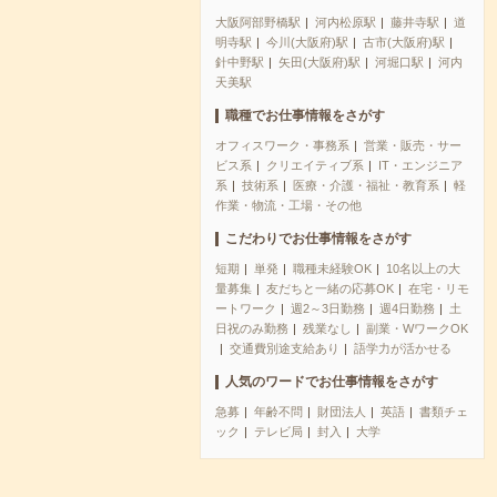
大阪阿部野橋駅
河内松原駅
藤井寺駅
道
明寺駅
今川(大阪府)駅
古市(大阪府)駅
針中野駅
矢田(大阪府)駅
河堀口駅
河内
天美駅
職種でお仕事情報をさがす
オフィスワーク・事務系
営業・販売・サー
ビス系
クリエイティブ系
IT・エンジニア
系
技術系
医療・介護・福祉・教育系
軽
作業・物流・工場・その他
こだわりでお仕事情報をさがす
短期
単発
職種未経験OK
10名以上の大
量募集
友だちと一緒の応募OK
在宅・リモ
ートワーク
週2～3日勤務
週4日勤務
土
日祝のみ勤務
残業なし
副業・WワークOK
交通費別途支給あり
語学力が活かせる
人気のワードでお仕事情報をさがす
急募
年齢不問
財団法人
英語
書類チェ
ック
テレビ局
封入
大学