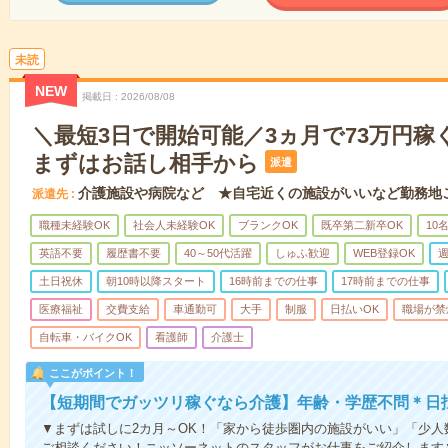
未読
NEW
掲載日
2026/08/08
＼最短3日で開始可能／3ヵ月で73万円稼
まずはお話し相手から
派遣
介護施設や病院など ★自宅近くの施設がいいなど勤務地
派遣先
職種未経験OK
社会人未経験OK
ブランクOK
既卒第二新卒OK
10
英語不要
履歴書不要
40～50代活躍
しゅふ歓迎
WEB登録OK
週
土日祝休
朝10時以降スタート
16時前までの仕事
17時前までの仕事
医療福祉
交費支給
車通勤可
大手
制服
日払いOK
職場が禁
自転車・バイクOK
看護師
介護士
ここがポイント！
【短期間でガッツリ稼ぐなら介護】年齢・学歴不問＊日払
▼まずは試しに2カ月～OK！「家から徒歩圏内の施設がいい」「少
ご相談ください！ニッソーネットのスタッフがお仕事をご紹介します