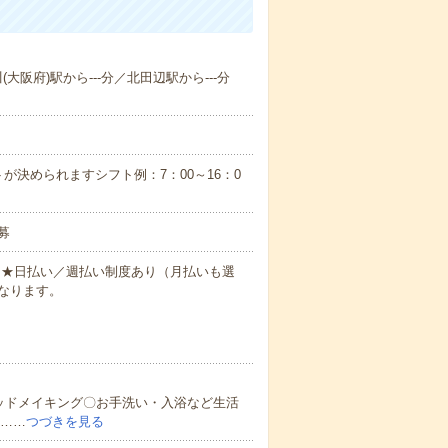
(大阪府)駅から---分／北田辺駅から---分
が決められますシフト例：7：00～16：0
募
円～★日払い／週払い制度あり（月払いも選
なります。
ッドメイキング〇お手洗い・入浴など生活
ど……
つづきを見る