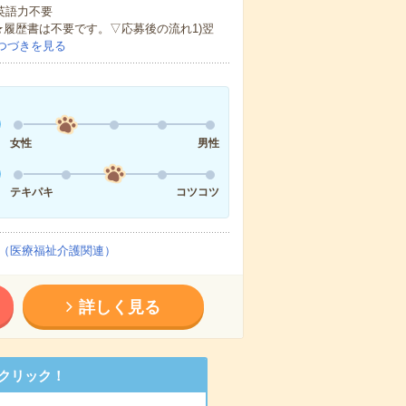
 英語力不要
★履歴書は不要です。▽応募後の流れ1)翌
つづきを見る
女性
男性
テキパキ
コツコツ
（医療福祉介護関連）
詳しく見る
クリック！