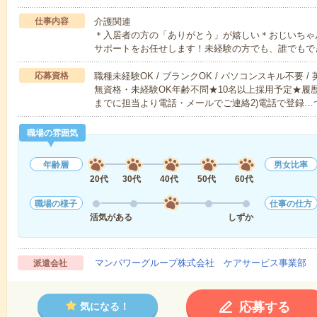
仕事内容
介護関連
＊入居者の方の「ありがとう」が嬉しい＊おじいちゃ
サポートをお任せします！未経験の方でも、誰でもで
応募資格
職種未経験OK / ブランクOK / パソコンスキル不要 /
無資格・未経験OK年齢不問★10名以上採用予定★履
までに担当より電話・メールでご連絡2)電話で登録…
職場の雰囲気
年齢層
男女比率
20代
30代
40代
50代
60代
職場の様子
仕事の仕方
活気がある
しずか
マンパワーグループ株式会社 ケアサービス事業部 
派遣会社
応募する
気になる！