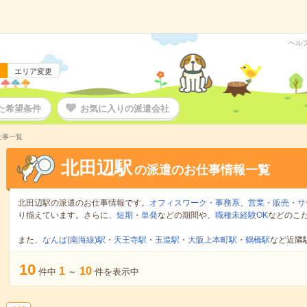
ヘル
エリア変更
た希望条件
お気に入りの派遣会社
仕事一覧
北田辺駅
の派遣のお仕事情報一覧
北田辺駅の派遣のお仕事情報です。
オフィスワーク・事務系
、
営業・販売・サ
り揃えています。さらに、
短期
・
単発
などの期間や、
職種未経験OK
などのこ
また、
なんば(南海線)駅
・
天王寺駅
・
玉造駅
・
大阪上本町駅
・
鶴橋駅
など近隣
10
1
10
件中
～
件を表示中