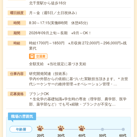
北千里駅から徒歩16分
月～金（週5日／土日祝休み）
曜日頻度
8:30～17:15(実働8時間 休憩45分)
時間
2026年09月上旬～長期 ※9月～OK！
期間
時給1700円～1850円 ※月収例 272,000円～296,000円+残
時給
業代
交通費
全額支給 ※当社規定に基づき支給
研究開発関連（技術系）
仕事内容
学内や外部からの依頼に基づいた実験担当頂きます。＊次世
代シーケンサーの維持管理→オペレーション管理・…
ブランクOK
応募資格
＊生化学の基礎知識※学生時の専攻（理学部、農学部、医学
部、薬学部など）でも可※経験・ブランクが不安な…
職場の雰囲気
年齢層
20代
30代
40代
50代
60代