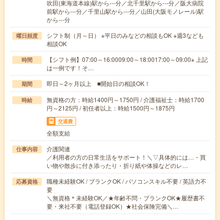
吹田(東海道本線)駅から---分／北千里駅から---分／阪大病院
前駅から---分／千里山駅から---分／山田(大阪モノレール)駅
から---分
シフト制（月～日） ※平日のみなどの相談もOK ※週3なども
曜日頻度
相談OK
【シフト例】07:00～16:0009:00～18:0017:00～09:00※ 上記
時間
は一例です！そ…
即日～2ヶ月以上 ■開始日の相談OK！
期間
無資格の方：時給1400円～1750円 / 介護福祉士：時給1700
時給
円～2125円 / 初任者以上：時給1500円～1875円
交通費
全額支給
介護関連
仕事内容
／利用者の方の日常生活をサポート！＼▽具体的には…・買
い物や散歩に付き添ったり・折り紙や体操などのレ…
職種未経験OK / ブランクOK / パソコンスキル不要 / 英語力不
応募資格
要
＼無資格＊未経験OK／★年齢不問・ブランクOK★履歴書不
要・来社不要（電話登録OK）★社会保険完備＼…