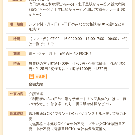
吹田(東海道本線)駅から---分／北千里駅から---分／阪大病院
前駅から---分／千里山駅から---分／山田(大阪モノレール)駅
から---分
シフト制（月～日） ※平日のみなどの相談もOK ※週3なども
曜日頻度
相談OK
【シフト例】07:00～16:0009:00～18:0017:00～09:00※ 上記
時間
は一例です！そ…
即日～2ヶ月以上 ■開始日の相談OK！
期間
無資格の方：時給1400円～1750円 / 介護福祉士：時給1700
時給
円～2125円 / 初任者以上：時給1500円～1875円
交通費
全額支給
介護関連
仕事内容
／利用者の方の日常生活をサポート！＼▽具体的には…・買
い物や散歩に付き添ったり・折り紙や体操などのレ…
職種未経験OK / ブランクOK / パソコンスキル不要 / 英語力不
応募資格
要
＼無資格＊未経験OK／★年齢不問・ブランクOK★履歴書不
要・来社不要（電話登録OK）★社会保険完備＼…