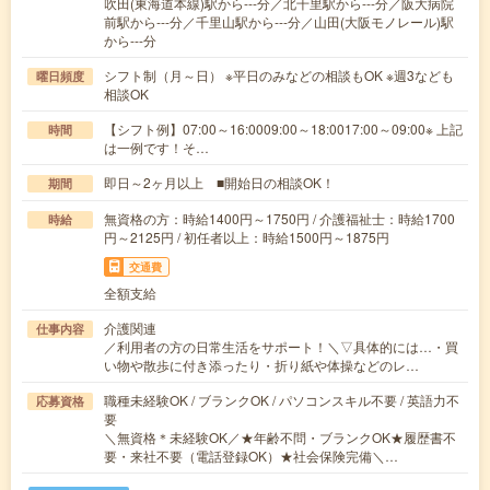
吹田(東海道本線)駅から---分／北千里駅から---分／阪大病院
前駅から---分／千里山駅から---分／山田(大阪モノレール)駅
から---分
シフト制（月～日） ※平日のみなどの相談もOK ※週3なども
曜日頻度
相談OK
【シフト例】07:00～16:0009:00～18:0017:00～09:00※ 上記
時間
は一例です！そ…
即日～2ヶ月以上 ■開始日の相談OK！
期間
無資格の方：時給1400円～1750円 / 介護福祉士：時給1700
時給
円～2125円 / 初任者以上：時給1500円～1875円
交通費
全額支給
介護関連
仕事内容
／利用者の方の日常生活をサポート！＼▽具体的には…・買
い物や散歩に付き添ったり・折り紙や体操などのレ…
職種未経験OK / ブランクOK / パソコンスキル不要 / 英語力不
応募資格
要
＼無資格＊未経験OK／★年齢不問・ブランクOK★履歴書不
要・来社不要（電話登録OK）★社会保険完備＼…