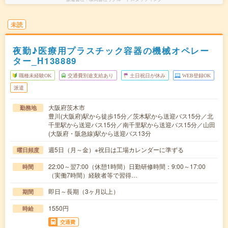
未読
夜勤♪医療用プラスチック容器の機械オペレー
ター_H138889
職種未経験OK
交通費別途支給あり
土日祝日が休み
WEB登録OK
派遣
大阪府茨木市
勤務地
豊川(大阪府)駅から徒歩15分／茨木駅から送迎バス15分／北
千里駅から送迎バス15分／南千里駅から送迎バス15分／山田
(大阪府・阪急線)駅から送迎バス13分
週5日（月～金）※祝日は工場カレンダーに準ずる
曜日頻度
22:00～翌7:00（休憩1時間）日勤研修時間：9:00～17:00
時間
（実働7時間）経験者等で習得…
即日～長期（3ヶ月以上）
期間
1550円
時給
交通費