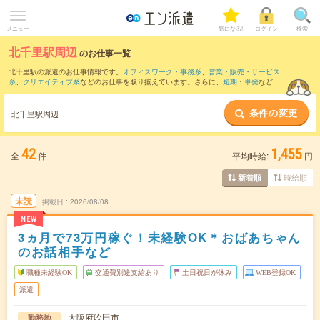
メニュー
気になる!
ログイン
検索
北千里駅周辺
のお仕事一覧
北千里駅の派遣のお仕事情報です。
オフィスワーク・事務系
、
営業・販売・サービス
系
、
クリエイティブ系
などのお仕事を取り揃えています。さらに、
短期
・
単発
などの
期間や、
職種未経験OK
などのこだわり条件で絞り込んでいただけます。
条件の変更
また、
淀屋橋駅
・
大阪駅
・
梅田(地下鉄)駅
・
肥後橋駅
・
大阪梅田(阪急線)駅
など近隣駅
北千里駅周辺
のお仕事もご確認いただけます。
42
1,455
全
件
平均時給:
円
時給順
新着順
未読
掲載日
2026/08/08
NEW
3ヵ月で73万円稼ぐ！未経験OK＊おばあちゃん
のお話相手など
職種未経験OK
交通費別途支給あり
土日祝日が休み
WEB登録OK
派遣
大阪府吹田市
勤務地