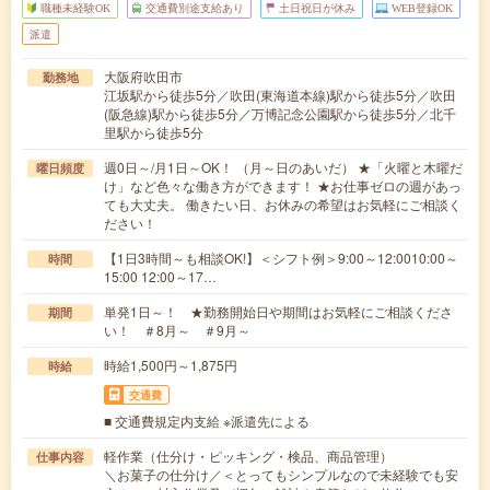
職種未経験OK
交通費別途支給あり
土日祝日が休み
WEB登録OK
派遣
大阪府吹田市
勤務地
江坂駅から徒歩5分／吹田(東海道本線)駅から徒歩5分／吹田
(阪急線)駅から徒歩5分／万博記念公園駅から徒歩5分／北千
里駅から徒歩5分
週0日～/月1日～OK！ （月～日のあいだ） ★「火曜と木曜だ
曜日頻度
け」など色々な働き方ができます！ ★お仕事ゼロの週があっ
ても大丈夫。 働きたい日、お休みの希望はお気軽にご相談く
ださい！
【1日3時間～も相談OK!】＜シフト例＞9:00～12:0010:00～
時間
15:00 12:00～17…
単発1日～！ ★勤務開始日や期間はお気軽にご相談くださ
期間
い！ ＃8月～ ＃9月～
時給1,500円～1,875円
時給
交通費
■ 交通費規定内支給 ※派遣先による
軽作業（仕分け・ピッキング・検品、商品管理）
仕事内容
＼お菓子の仕分け／＜とってもシンプルなので未経験でも安