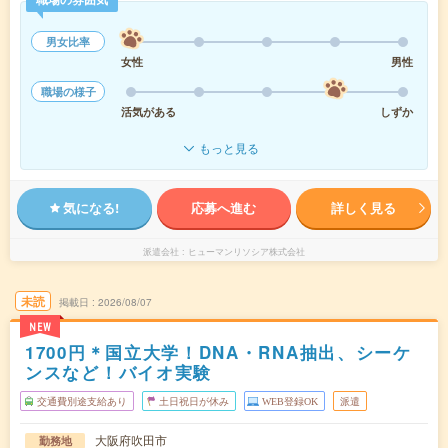
男女比率
女性
男性
職場の様子
活気がある
しずか
もっと見る
気になる!
応募へ進む
詳しく見る
派遣会社
ヒューマンリソシア株式会社
未読
掲載日
2026/08/07
NEW
1700円＊国立大学！DNA・RNA抽出、シーケ
ンスなど！バイオ実験
交通費別途支給あり
土日祝日が休み
WEB登録OK
派遣
大阪府吹田市
勤務地