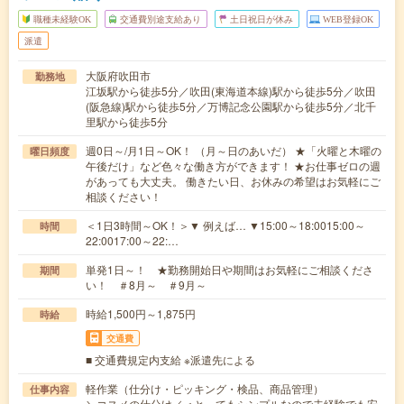
職種未経験OK
交通費別途支給あり
土日祝日が休み
WEB登録OK
派遣
大阪府吹田市
勤務地
江坂駅から徒歩5分／吹田(東海道本線)駅から徒歩5分／吹田
(阪急線)駅から徒歩5分／万博記念公園駅から徒歩5分／北千
里駅から徒歩5分
週0日～/月1日～OK！ （月～日のあいだ） ★「火曜と木曜の
曜日頻度
午後だけ」など色々な働き方ができます！ ★お仕事ゼロの週
があっても大丈夫。 働きたい日、お休みの希望はお気軽にご
相談ください！
＜1日3時間～OK！＞▼ 例えば… ▼15:00～18:0015:00～
時間
22:0017:00～22:…
単発1日～！ ★勤務開始日や期間はお気軽にご相談くださ
期間
い！ ＃8月～ ＃9月～
時給1,500円～1,875円
時給
交通費
■ 交通費規定内支給 ※派遣先による
軽作業（仕分け・ピッキング・検品、商品管理）
仕事内容
＼コスメの仕分け／＜とってもシンプルなので未経験でも安