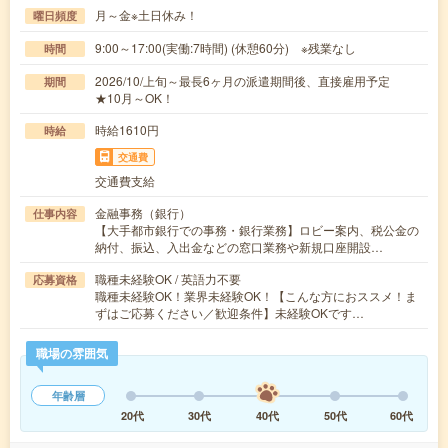
月～金※土日休み！
曜日頻度
9:00～17:00(実働:7時間) (休憩60分) ※残業なし
時間
2026/10/上旬～最長6ヶ月の派遣期間後、直接雇用予定
期間
★10月～OK！
時給1610円
時給
交通費
交通費支給
金融事務（銀行）
仕事内容
【大手都市銀行での事務・銀行業務】ロビー案内、税公金の
納付、振込、入出金などの窓口業務や新規口座開設…
職種未経験OK / 英語力不要
応募資格
職種未経験OK！業界未経験OK！【こんな方におススメ！ま
ずはご応募ください／歓迎条件】未経験OKです…
職場の雰囲気
年齢層
20代
30代
40代
50代
60代