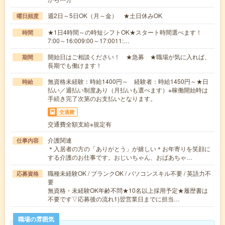
週2日～5日OK（月～金） ★土日休みOK
曜日頻度
★1日4時間～の時短シフトOK★スタート時間選べます！
時間
7:00～16:009:00～17:0011:…
開始日はご相談ください！ ★急募 ★職場が気に入れば、
期間
長期でも働けます！
無資格未経験：時給1400円～ 経験者：時給1450円～★日
時給
払い／週払い制度あり（月払いも選べます）※稼働開始時は
手続き完了次第のお支払いとなります。
交通費
交通費全額支給※規定有
介護関連
仕事内容
＊入居者の方の「ありがとう」が嬉しい＊お年寄りを笑顔に
する介護のお仕事です。おじいちゃん、おばあちゃ…
職種未経験OK / ブランクOK / パソコンスキル不要 / 英語力不
応募資格
要
無資格・未経験OK年齢不問★10名以上採用予定★履歴書は
不要です▽応募後の流れ1)翌営業日までに担当…
職場の雰囲気