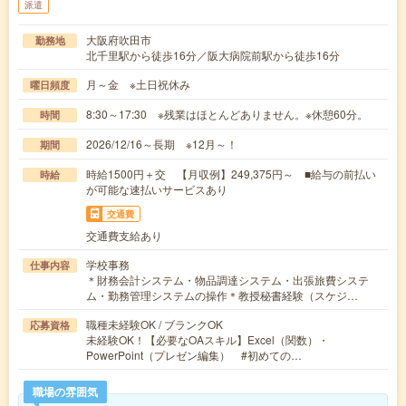
派遣
大阪府吹田市
勤務地
北千里駅から徒歩16分／阪大病院前駅から徒歩16分
月～金 ※土日祝休み
曜日頻度
8:30～17:30 ※残業はほとんどありません。※休憩60分。
時間
2026/12/16～長期 ※12月～！
期間
時給1500円＋交 【月収例】249,375円～ ■給与の前払い
時給
が可能な速払いサービスあり
交通費
交通費支給あり
学校事務
仕事内容
＊財務会計システム・物品調達システム・出張旅費システ
ム・勤務管理システムの操作＊教授秘書経験（スケジ…
職種未経験OK / ブランクOK
応募資格
未経験OK！【必要なOAスキル】Excel（関数）・
PowerPoint（プレゼン編集） #初めての…
職場の雰囲気