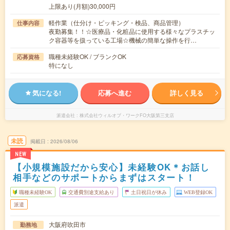
上限あり(月額)30,000円
軽作業（仕分け・ピッキング・検品、商品管理）
仕事内容
夜勤募集！！☆医療品・化粧品に使用する様々なプラスチッ
ク容器等を扱っている工場☆機械の簡単な操作を行…
職種未経験OK / ブランクOK
応募資格
特になし
気になる!
応募へ進む
詳しく見る
派遣会社
株式会社ウィルオブ・ワークFO大阪第三支店
未読
掲載日
2026/08/06
NEW
【小規模施設だから安心】未経験OK＊お話し
相手などのサポートからまずはスタート！
職種未経験OK
交通費別途支給あり
土日祝日が休み
WEB登録OK
派遣
大阪府吹田市
勤務地