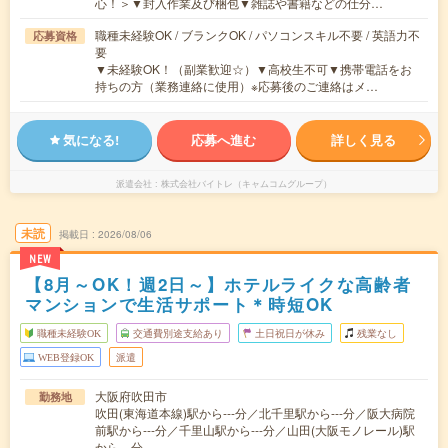
心！＞▼封入作業及び梱包▼雑誌や書籍などの仕分…
職種未経験OK / ブランクOK / パソコンスキル不要 / 英語力不
応募資格
要
▼未経験OK！（副業歓迎☆）▼高校生不可▼携帯電話をお
持ちの方（業務連絡に使用）※応募後のご連絡はメ…
気になる!
応募へ進む
詳しく見る
派遣会社
株式会社バイトレ（キャムコムグループ）
未読
掲載日
2026/08/06
NEW
【8月～OK！週2日～】ホテルライクな高齢者
マンションで生活サポート＊時短OK
職種未経験OK
交通費別途支給あり
土日祝日が休み
残業なし
WEB登録OK
派遣
大阪府吹田市
勤務地
吹田(東海道本線)駅から---分／北千里駅から---分／阪大病院
前駅から---分／千里山駅から---分／山田(大阪モノレール)駅
から---分