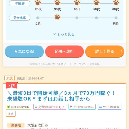
年齢層
20代
30代
40代
50代
60代
男女比率
女性
男性
もっと見る
気になる!
応募へ進む
詳しく見る
派遣会社
株式会社ウィルオブ・ワーク ケアワーク事業部
未読
掲載日
2026/08/07
NEW
＼最短3日で開始可能／3ヵ月で73万円稼ぐ！
未経験OK＊まずはお話し相手から
職種未経験OK
交通費別途支給あり
土日祝日が休み
WEB登録OK
派遣
大阪府吹田市
勤務地