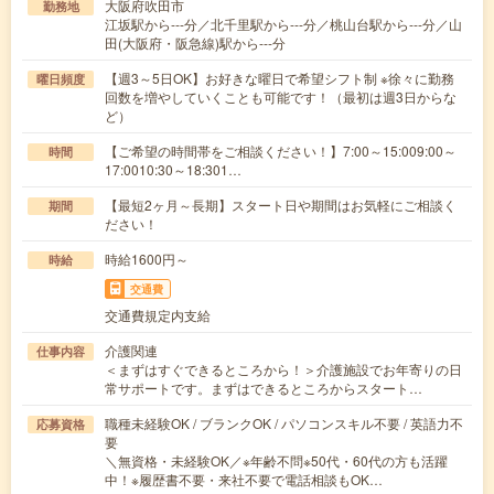
大阪府吹田市
勤務地
江坂駅から---分／北千里駅から---分／桃山台駅から---分／山
田(大阪府・阪急線)駅から---分
【週3～5日OK】お好きな曜日で希望シフト制 ※徐々に勤務
曜日頻度
回数を増やしていくことも可能です！（最初は週3日からな
ど）
【ご希望の時間帯をご相談ください！】7:00～15:009:00～
時間
17:0010:30～18:301…
【最短2ヶ月～長期】スタート日や期間はお気軽にご相談く
期間
ださい！
時給1600円～
時給
交通費
交通費規定内支給
介護関連
仕事内容
＜まずはすぐできるところから！＞介護施設でお年寄りの日
常サポートです。まずはできるところからスタート…
職種未経験OK / ブランクOK / パソコンスキル不要 / 英語力不
応募資格
要
＼無資格・未経験OK／※年齢不問※50代・60代の方も活躍
中！※履歴書不要・来社不要で電話相談もOK…