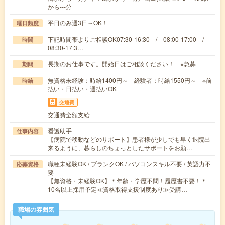
から---分
平日のみ週3日～OK！
曜日頻度
下記時間帯よりご相談OK07:30-16:30 / 08:00-17:00 /
時間
08:30-17:3…
長期のお仕事です。開始日はご相談ください！ ※急募
期間
無資格未経験：時給1400円～ 経験者：時給1550円～ ※前
時給
払い・日払い・週払いOK
交通費
交通費全額支給
看護助手
仕事内容
【病院で移動などのサポート】患者様が少しでも早く退院出
来るように、暮らしのちょっとしたサポートをお願…
職種未経験OK / ブランクOK / パソコンスキル不要 / 英語力不
応募資格
要
【無資格・未経験OK】＊年齢・学歴不問！履歴書不要！＊
10名以上採用予定≪資格取得支援制度あり≫受講…
職場の雰囲気