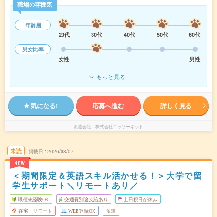
職場の雰囲気
年齢層
20代
30代
40代
50代
60代
男女比率
女性
男性
もっと見る
気になる!
応募へ進む
詳しく見る
派遣会社
株式会社ニッソーネット
未読
掲載日
2026/08/07
NEW
＜期間限定＆英語スキル活かせる！＞大学で留
学生サポート＼リモートあり／
職種未経験OK
交通費別途支給あり
土日祝日が休み
在宅・リモート
WEB登録OK
派遣