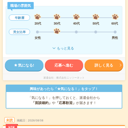
職場の雰囲気
年齢層
20代
30代
40代
50代
60代
男女比率
女性
男性
もっと見る
気になる!
応募へ進む
詳しく見る
派遣会社
株式会社ニッソーネット
興味があったら「★気になる！」をタップ！
「気になる！」を押しておくと、派遣会社から
「面談確約」
や
「応募歓迎」
が届きます！
未読
掲載日
2026/08/08
NEW