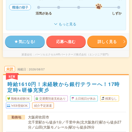
職場の様子
活気がある
しずか
もっと見る
気になる!
応募へ進む
詳しく見る
派遣会社
パーソルエクセルHRパートナーズ株式会社（エンジニア部門）
未読
掲載日
2026/08/07
NEW
時給1610円！未経験から銀行テラーへ！17時
定時×研修充実彡
職種未経験OK
交通費別途支給あり
土日祝日が休み
残業なし
WEB登録OK
紹介予定派遣
大阪府吹田市
勤務地
北千里駅から徒歩1分／千里中央(北大阪急行)駅から徒歩27
分／山田(大阪モノレール)駅から徒歩26分