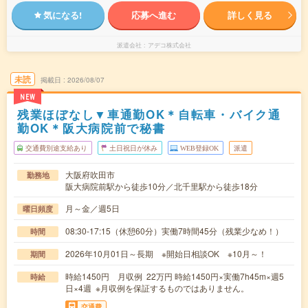
気になる!
応募へ進む
詳しく見る
派遣会社
アデコ株式会社
未読
掲載日
2026/08/07
NEW
残業ほぼなし▼車通勤OK＊自転車・バイク通
勤OK＊阪大病院前で秘書
交通費別途支給あり
土日祝日が休み
WEB登録OK
派遣
大阪府吹田市
勤務地
阪大病院前駅から徒歩10分／北千里駅から徒歩18分
月～金／週5日
曜日頻度
08:30-17:15（休憩60分）実働7時間45分（残業少なめ！）
時間
2026年10月01日～長期 ※開始日相談OK ※10月～！
期間
時給1450円 月収例 22万円 時給1450円×実働7h45m×週5
時給
日×4週 ※月収例を保証するものではありません。
交通費