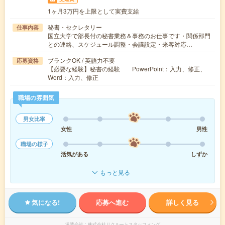
1ヶ月3万円を上限として実費支給
秘書・セクレタリー
仕事内容
国立大学で部長付の秘書業務＆事務のお仕事です・関係部門
との連絡、スケジュール調整・会議設定・来客対応…
ブランクOK / 英語力不要
応募資格
【必要な経験】秘書の経験 PowerPoint：入力、修正、
Word：入力、修正
職場の雰囲気
男女比率
女性
男性
職場の様子
活気がある
しずか
もっと見る
気になる!
応募へ進む
詳しく見る
派遣会社
株式会社リクルートスタッフィング