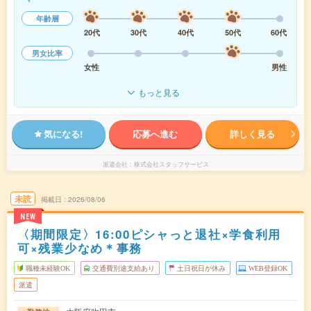
年齢層
20代
30代
40代
50代
60代
男女比率
女性
男性
もっと見る
気になる!
応募へ進む
詳しく見る
派遣会社
株式会社スタッフサービス
未読
掲載日
2026/08/06
NEW
〈期間限定〉16:00ピシャっと退社×学食利用
可×残業少なめ＊事務
職種未経験OK
交通費別途支給あり
土日祝日が休み
WEB登録OK
派遣