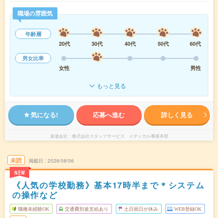
職場の雰囲気
年齢層
20代
30代
40代
50代
60代
男女比率
女性
男性
もっと見る
気になる!
応募へ進む
詳しく見る
派遣会社
株式会社スタッフサービス メディカル事業本部
未読
掲載日
2026/08/06
NEW
《人気の学校勤務》基本17時半まで＊システム
の操作など
職種未経験OK
交通費別途支給あり
土日祝日が休み
WEB登録OK