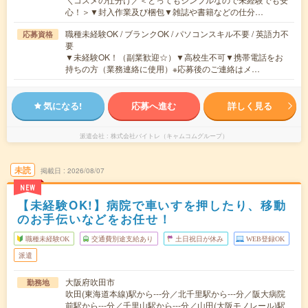
心！＞▼封入作業及び梱包▼雑誌や書籍などの仕分…
職種未経験OK / ブランクOK / パソコンスキル不要 / 英語力不
応募資格
要
▼未経験OK！（副業歓迎☆）▼高校生不可▼携帯電話をお
持ちの方（業務連絡に使用）※応募後のご連絡はメ…
気になる!
応募へ進む
詳しく見る
派遣会社
株式会社バイトレ（キャムコムグループ）
未読
掲載日
2026/08/07
NEW
【未経験OK!】病院で車いすを押したり、移動
のお手伝いなどをお任せ！
職種未経験OK
交通費別途支給あり
土日祝日が休み
WEB登録OK
派遣
大阪府吹田市
勤務地
吹田(東海道本線)駅から---分／北千里駅から---分／阪大病院
前駅から---分／千里山駅から---分／山田(大阪モノレール)駅