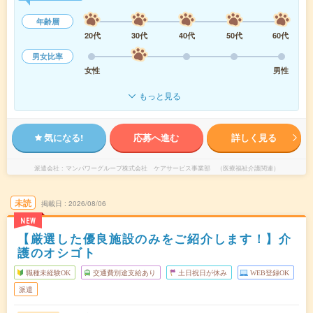
年齢層
20代
30代
40代
50代
60代
男女比率
女性
男性
もっと見る
気になる!
応募へ進む
詳しく見る
派遣会社
マンパワーグループ株式会社 ケアサービス事業部 （医療福祉介護関連）
未読
掲載日
2026/08/06
NEW
【厳選した優良施設のみをご紹介します！】介
護のオシゴト
職種未経験OK
交通費別途支給あり
土日祝日が休み
WEB登録OK
派遣