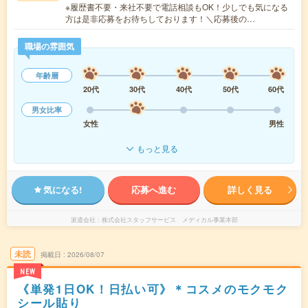
※履歴書不要・来社不要で電話相談もOK！少しでも気になる
方は是非応募をお待ちしております！＼応募後の…
職場の雰囲気
年齢層
20代
30代
40代
50代
60代
男女比率
女性
男性
もっと見る
気になる!
応募へ進む
詳しく見る
派遣会社
株式会社スタッフサービス メディカル事業本部
未読
掲載日
2026/08/07
NEW
《単発1日OK！日払い可》＊コスメのモクモク
シール貼り