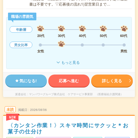
書は不要です。▽応募後の流れ1)翌営業日まで…
職場の雰囲気
年齢層
20代
30代
40代
50代
60代
男女比率
女性
男性
もっと見る
気になる!
応募へ進む
詳しく見る
派遣会社
マンパワーグループ株式会社 ケアサービス事業部 （医療福祉介護関連）
未読
掲載日
2026/08/06
NEW
〈カンタン作業！〉スキマ時間にサクッと＊お
菓子の仕分け