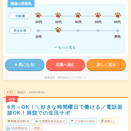
職場の雰囲気
年齢層
20代
30代
40代
50代
60代
男女比率
女性
男性
もっと見る
気になる!
応募へ進む
詳しく見る
派遣会社
株式会社ニッソーネット
未読
掲載日
2026/08/06
NEW
8月～OK！＼好きな時間曜日で働ける／電話面
談OK！病院での生活サポ
職種未経験OK
交通費別途支給あり
土日祝日が休み
残業なし
WEB登録OK
派遣