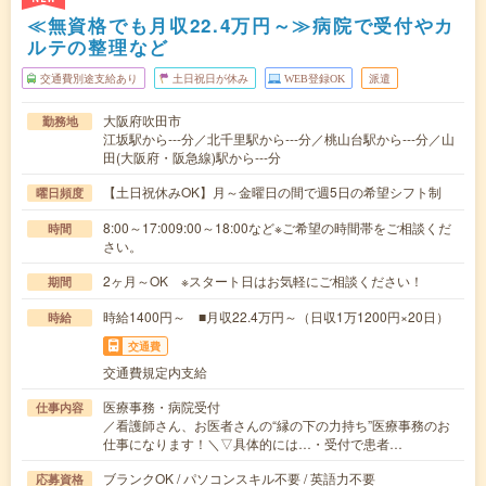
≪無資格でも月収22.4万円～≫病院で受付やカ
ルテの整理など
交通費別途支給あり
土日祝日が休み
WEB登録OK
派遣
大阪府吹田市
勤務地
江坂駅から---分／北千里駅から---分／桃山台駅から---分／山
田(大阪府・阪急線)駅から---分
【土日祝休みOK】月～金曜日の間で週5日の希望シフト制
曜日頻度
8:00～17:009:00～18:00など※ご希望の時間帯をご相談くだ
時間
さい。
2ヶ月～OK ※スタート日はお気軽にご相談ください！
期間
時給1400円～ ■月収22.4万円～（日収1万1200円×20日）
時給
交通費
交通費規定内支給
医療事務・病院受付
仕事内容
／看護師さん、お医者さんの“縁の下の力持ち”医療事務のお
仕事になります！＼▽具体的には…・受付で患者…
ブランクOK / パソコンスキル不要 / 英語力不要
応募資格