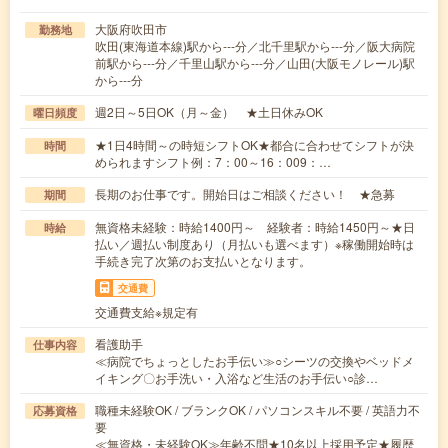
大阪府吹田市
勤務地
吹田(東海道本線)駅から---分／北千里駅から---分／阪大病院
前駅から---分／千里山駅から---分／山田(大阪モノレール)駅
から---分
週2日～5日OK（月～金） ★土日休みOK
曜日頻度
★1日4時間～の時短シフトOK★都合に合わせてシフトが決
時間
められますシフト例：7：00～16：009：…
長期のお仕事です。開始日はご相談ください！ ★急募
期間
無資格未経験：時給1400円～ 経験者：時給1450円～★日
時給
払い／週払い制度あり（月払いも選べます）※稼働開始時は
手続き完了次第のお支払いとなります。
交通費
交通費支給※規定有
看護助手
仕事内容
≪病院でちょっとしたお手伝い≫○シーツの交換やベッドメ
イキング〇お手洗い・入浴など生活のお手伝い○診…
職種未経験OK / ブランクOK / パソコンスキル不要 / 英語力不
応募資格
要
≪無資格・未経験OK≫年齢不問★10名以上採用予定★履歴