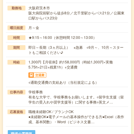
大阪府茨木市
勤務地
阪大病院前駅から徒歩8分／北千里駅からバス21分／公園東
口駅からバス23分
月～金
曜日頻度
★9:15～16:00（休憩時間 12:00～13:00）
時間
即日～長期（3ヵ月以上） ※急募 ○9月～、10月～スター
期間
トもご相談ください♪
1,300円【月収例】約158,000円（時給1,300円×実働
時給
5.75h×21日+残業1h）+交通費
交通費
○通勤交通費の支給あり（当社規定による）
学校事務
仕事内容
有名な大学で、学校事務をお願いします。○留学生支援（留
学生の受入れや奨学支援等）に関する事務○英文メ…
職種未経験OK / ブランクOK
応募資格
●未経験OK●電子メールの基本操作ができる方●Excel（表作
成、基本関数）・Word（ビジネス文書…
職場の雰囲気