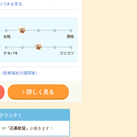
つづきを見る
女性
男性
テキパキ
コツコツ
（医療福祉介護関連）
詳しく見る
クリック！
」
や
「応募歓迎」
が届きます！