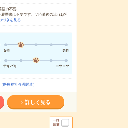
 英語力不要
★履歴書は不要です。▽応募後の流れ1)翌
つづきを見る
女性
男性
テキパキ
コツコツ
（医療福祉介護関連）
詳しく見る
一括
応募