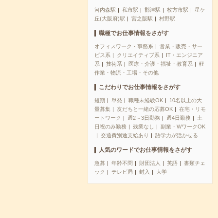
河内森駅
私市駅
郡津駅
枚方市駅
星ケ
丘(大阪府)駅
宮之阪駅
村野駅
職種でお仕事情報をさがす
オフィスワーク・事務系
営業・販売・サー
ビス系
クリエイティブ系
IT・エンジニア
系
技術系
医療・介護・福祉・教育系
軽
作業・物流・工場・その他
こだわりでお仕事情報をさがす
短期
単発
職種未経験OK
10名以上の大
量募集
友だちと一緒の応募OK
在宅・リモ
ートワーク
週2～3日勤務
週4日勤務
土
日祝のみ勤務
残業なし
副業・WワークOK
交通費別途支給あり
語学力が活かせる
人気のワードでお仕事情報をさがす
急募
年齢不問
財団法人
英語
書類チェ
ック
テレビ局
封入
大学