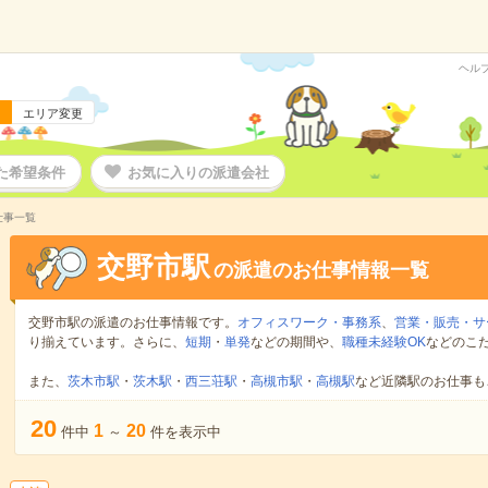
ヘル
エリア変更
た希望条件
お気に入りの派遣会社
仕事一覧
交野市駅
の派遣のお仕事情報一覧
交野市駅の派遣のお仕事情報です。
オフィスワーク・事務系
、
営業・販売・サ
り揃えています。さらに、
短期
・
単発
などの期間や、
職種未経験OK
などのこ
また、
茨木市駅
・
茨木駅
・
西三荘駅
・
高槻市駅
・
高槻駅
など近隣駅のお仕事も
20
1
20
件中
～
件を表示中