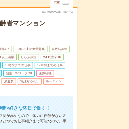
応募
No.MNPWW829666-24
高齢者マンション
新卒OK
10名以上の大量募集
複数名募集
0歳以上活躍
しゅふ歓迎
WEB登録OK
16時前までの仕事
17時前までの仕事
副業・WワークOK
医療福祉
派遣多
電話対応なし
ルーティン
時間×好きな曜日で働く！
立度が高めなので、体力に自信がない方
ひとつでお仕事紹介まで可能なので、手