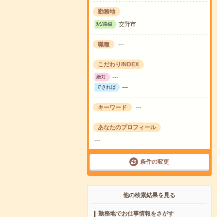
勤務地
交野市
駅/路線
職種
---
こだわりINDEX
---
絶対
---
できれば
キーワード
---
あなたのプロフィール
---
条件の変更
他の検索結果を見る
勤務地でお仕事情報をさがす