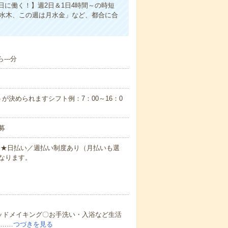
に働く！】週2日＆1日4時間～の時短
は水木、この週は月水金」など、都合に合
---分
が決められますシフト例：7：00～16：0
募
円～★日払い／週払い制度あり（月払いも選
なります。
ッドメイキング〇お手洗い・入浴など生活
ど……
つづきを見る