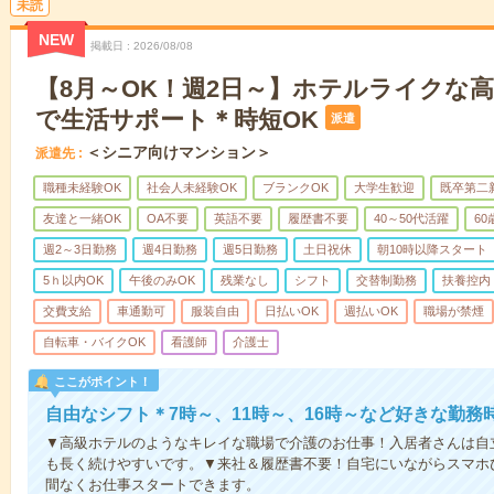
未読
NEW
掲載日
2026/08/08
【8月～OK！週2日～】ホテルライクな
で生活サポート＊時短OK
派遣
＜シニア向けマンション＞
派遣先
職種未経験OK
社会人未経験OK
ブランクOK
大学生歓迎
既卒第二
友達と一緒OK
OA不要
英語不要
履歴書不要
40～50代活躍
6
週2～3日勤務
週4日勤務
週5日勤務
土日祝休
朝10時以降スタート
5ｈ以内OK
午後のみOK
残業なし
シフト
交替制勤務
扶養控内
交費支給
車通勤可
服装自由
日払いOK
週払いOK
職場が禁煙
自転車・バイクOK
看護師
介護士
ここがポイント！
自由なシフト＊7時～、11時～、16時～など好きな勤務
▼高級ホテルのようなキレイな職場で介護のお仕事！入居者さんは自
も長く続けやすいです。▼来社＆履歴書不要！自宅にいながらスマホ
間なくお仕事スタートできます。