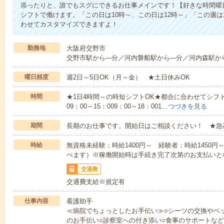
添ったりと、誰でもスグにできるお仕事メインです！【好きな時間曜日
シフトで働けます。「この日は10時～、この日は12時～」「この週
わせてカスタマイズできますよ！
勤務地
大阪府交野市
交野市駅から---分／河内磐船駅から---分／河内森駅から
曜日頻度
週2日～5日OK（月～金） ★土日休みOK
時間
★1日4時間～の時短シフトOK★都合に合わせてシフト
09：00～15：009：00～18：001…
つづきを見る
期間
長期のお仕事です。開始日はご相談ください！ ★急
時給
無資格未経験：時給1400円～ 経験者：時給1450
べます）※稼働開始時は手続き完了次第のお支払いと
交通費
交通費支給※規定有
仕事内容
看護助手
≪病院でちょっとしたお手伝い≫○シーツの交換やベ
のお手伝い○診察室への付き添い○食事のサポートな