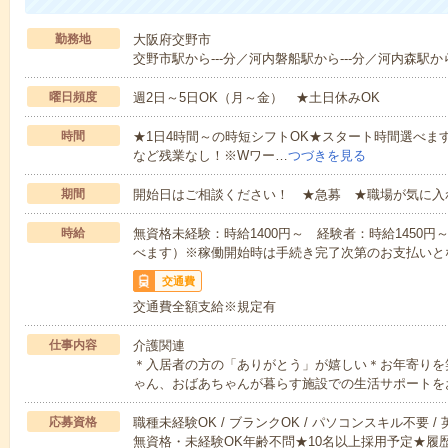
勤務地
大阪府交野市
交野市駅から---分／河内磐船駅から---分／河内森駅から
曜日頻度
週2日～5日OK（月～金） ★土日休みOK
時間
★1日4時間～の時短シフトOK★スタート時間選べます！7:00～1
など残業なし！※Wワー…
つづきを見る
期間
開始日はご相談ください！ ★急募 ★職場が気に入
時給
無資格未経験：時給1400円～ 経験者：時給1450
べます）※稼働開始時は手続き完了次第のお支払いと
交通費
交通費全額支給※規定有
仕事内容
介護関連
＊入居者の方の「ありがとう」が嬉しい＊お年寄りを
ゃん、おばあちゃんが暮らす施設での生活サポートを
応募資格
職種未経験OK / ブランクOK / パソコンスキル不要 /
無資格・未経験OK年齢不問★10名以上採用予定★履