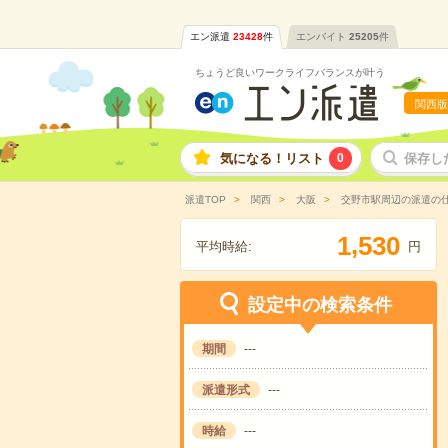
エン派遣
23428
件
エンバイト
25205
件
ちょうど良いワークライフバランスが叶う
関西版
気になる！リスト
0
保存し
派遣TOP
関西
大阪
交野市駅周辺の派遣の
,
1
5
3
0
平均時給:
円
設定中の検索条件
期間
---
派遣形式
---
時給
---