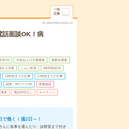
一括
応募
No.MNPWW829666-24
電話面談OK！病
新卒OK
10名以上の大量募集
複数名募集
0歳以上活躍
しゅふ歓迎
WEB登録OK
16時前までの仕事
17時前までの仕事
副業・WワークOK
医療福祉
派遣多
電話対応なし
ルーティン
日で働く！週2日～！
さんに食事を運んだり、診察室まで付き