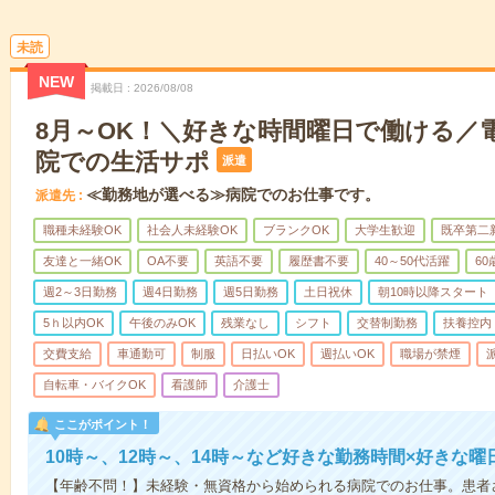
未読
NEW
掲載日
2026/08/08
8月～OK！＼好きな時間曜日で働ける／
院での生活サポ
派遣
≪勤務地が選べる≫病院でのお仕事です。
派遣先
職種未経験OK
社会人未経験OK
ブランクOK
大学生歓迎
既卒第二
友達と一緒OK
OA不要
英語不要
履歴書不要
40～50代活躍
6
週2～3日勤務
週4日勤務
週5日勤務
土日祝休
朝10時以降スタート
5ｈ以内OK
午後のみOK
残業なし
シフト
交替制勤務
扶養控内
交費支給
車通勤可
制服
日払いOK
週払いOK
職場が禁煙
自転車・バイクOK
看護師
介護士
ここがポイント！
10時～、12時～、14時～など好きな勤務時間×好きな曜
【年齢不問！】未経験・無資格から始められる病院でのお仕事。患者