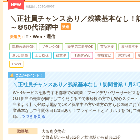
NEW
掲載日
2026/08/07
＼正社員チャンスあり／残業基本なし！訪
～＠50代活躍中
派遣
IT・Web・通信
派遣先
職種未経験OK
ブランクOK
既卒第二新卒OK
英語不要
履歴書不要
週5日勤務
土日祝休
残業少
IT通信Web
交費支給
駅歩5分
Excel
ここがポイント！
＼正社員チャンスあり／残業基本なし！訪問営業！月31
WEBサービスを販売する部署での就業！フードデリバリーサービス
OJT担当の先輩が同行してくださるので未経験の方でも安心スタート
当者より】＼登録は電話でOK／就業中の方や遠方の方もお気軽にお
業基本なしで年間休日120日あり！プライベートとメリハリをつけて
録…
つづきを見る
勤務地
大阪府交野市
交野市駅から徒歩2分／郡津駅から徒歩13分