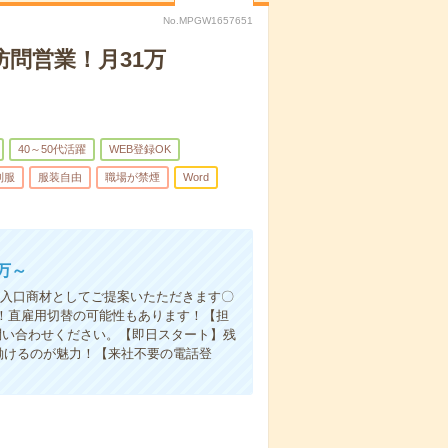
No.MPGW1657651
問営業！月31万
40～50代活躍
WEB登録OK
制服
服装自由
職場が禁煙
Word
万～
を入口商材としてご提案いたただきます〇
！直雇用切替の可能性もあります！【担
問い合わせください。【即日スタート】残
働けるのが魅力！【来社不要の電話登