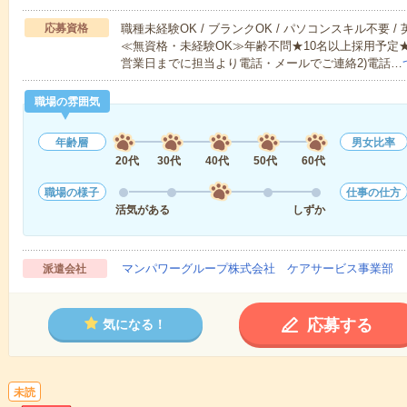
応募資格
職種未経験OK / ブランクOK / パソコンスキル不要 /
≪無資格・未経験OK≫年齢不問★10名以上採用予定
営業日までに担当より電話・メールでご連絡2)電話…
職場の雰囲気
年齢層
男女比率
20代
30代
40代
50代
60代
職場の様子
仕事の仕方
活気がある
しずか
マンパワーグループ株式会社 ケアサービス事業部 
派遣会社
応募する
気になる！
未読