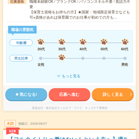
職種未経験OK / ブランクOK / パソコンスキル不要 / 英語力不
応募資格
要
【保育士資格をお持ちの方】★国家・地域限定保育士なども
可※資格があれば保育園でのお仕事が初めての方も…
職場の雰囲気
年齢層
20代
30代
40代
50代
60代
男女比率
女性
男性
もっと見る
気になる!
応募へ進む
詳しく見る
派遣会社
株式会社ウィルオブ・ワーク キッズケア事業部
未読
掲載日
2026/08/07
NEW