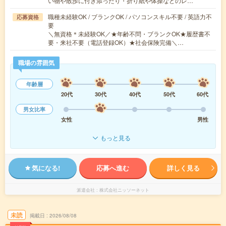
い物や散歩に付き添ったり・折り紙や体操などのレ…
職種未経験OK / ブランクOK / パソコンスキル不要 / 英語力不
応募資格
要
＼無資格＊未経験OK／★年齢不問・ブランクOK★履歴書不
要・来社不要（電話登録OK）★社会保険完備＼…
職場の雰囲気
年齢層
20代
30代
40代
50代
60代
男女比率
女性
男性
もっと見る
気になる!
応募へ進む
詳しく見る
派遣会社
株式会社ニッソーネット
未読
掲載日
2026/08/08