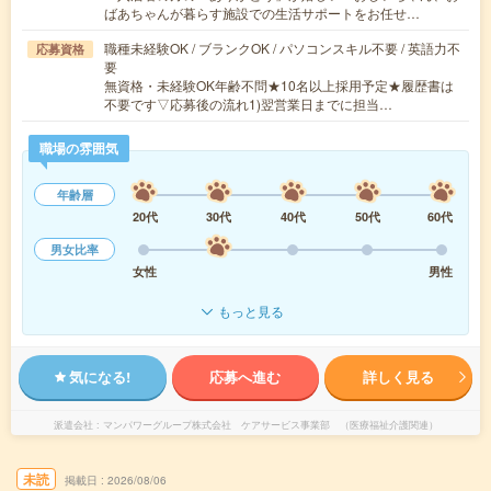
ばあちゃんが暮らす施設での生活サポートをお任せ…
職種未経験OK / ブランクOK / パソコンスキル不要 / 英語力不
応募資格
要
無資格・未経験OK年齢不問★10名以上採用予定★履歴書は
不要です▽応募後の流れ1)翌営業日までに担当…
職場の雰囲気
年齢層
20代
30代
40代
50代
60代
男女比率
女性
男性
もっと見る
気になる!
応募へ進む
詳しく見る
派遣会社
マンパワーグループ株式会社 ケアサービス事業部 （医療福祉介護関連）
未読
掲載日
2026/08/06