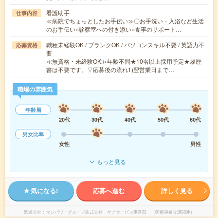
看護助手
仕事内容
≪病院でちょっとしたお手伝い≫〇お手洗い・入浴など生活
のお手伝い○診察室への付き添い○食事のサポート…
職種未経験OK / ブランクOK / パソコンスキル不要 / 英語力不
応募資格
要
≪無資格・未経験OK≫年齢不問★10名以上採用予定★履歴
書は不要です。▽応募後の流れ1)翌営業日まで…
職場の雰囲気
年齢層
20代
30代
40代
50代
60代
男女比率
女性
男性
もっと見る
気になる!
応募へ進む
詳しく見る
派遣会社
マンパワーグループ株式会社 ケアサービス事業部 （医療福祉介護関連）