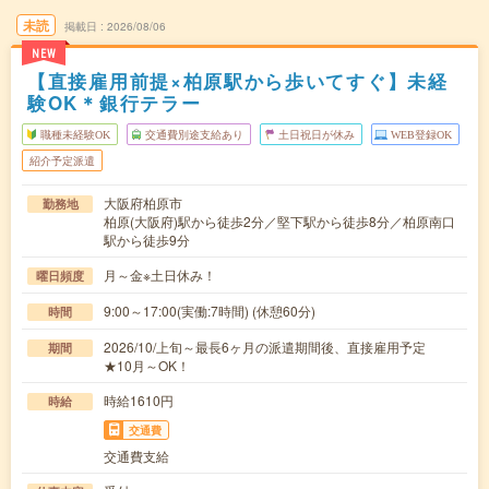
未読
掲載日
2026/08/06
NEW
【直接雇用前提×柏原駅から歩いてすぐ】未経
験OK＊銀行テラー
職種未経験OK
交通費別途支給あり
土日祝日が休み
WEB登録OK
紹介予定派遣
大阪府柏原市
勤務地
柏原(大阪府)駅から徒歩2分／堅下駅から徒歩8分／柏原南口
駅から徒歩9分
月～金※土日休み！
曜日頻度
9:00～17:00(実働:7時間) (休憩60分)
時間
2026/10/上旬～最長6ヶ月の派遣期間後、直接雇用予定
期間
★10月～OK！
時給1610円
時給
交通費
交通費支給