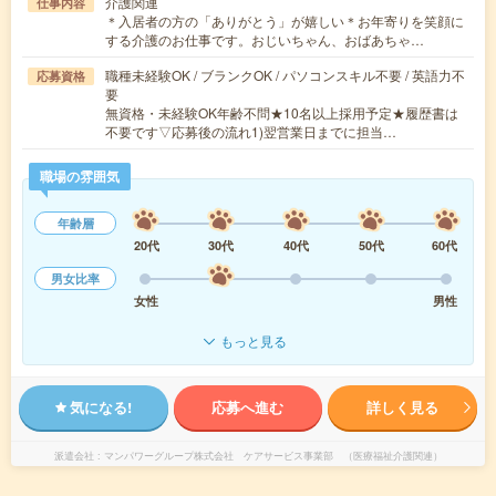
介護関連
仕事内容
＊入居者の方の「ありがとう」が嬉しい＊お年寄りを笑顔に
する介護のお仕事です。おじいちゃん、おばあちゃ…
職種未経験OK / ブランクOK / パソコンスキル不要 / 英語力不
応募資格
要
無資格・未経験OK年齢不問★10名以上採用予定★履歴書は
不要です▽応募後の流れ1)翌営業日までに担当…
職場の雰囲気
年齢層
20代
30代
40代
50代
60代
男女比率
女性
男性
もっと見る
気になる!
応募へ進む
詳しく見る
派遣会社
マンパワーグループ株式会社 ケアサービス事業部 （医療福祉介護関連）