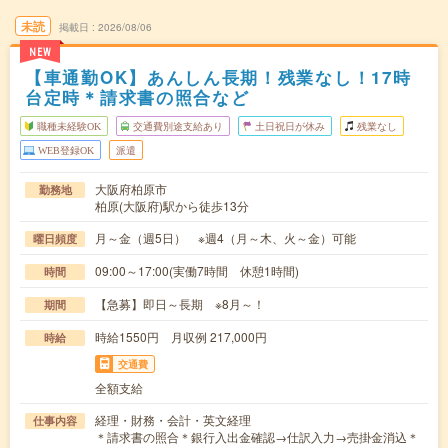
未読
掲載日
2026/08/06
NEW
【車通勤OK】あんしん長期！残業なし！17時
台定時＊請求書の照合など
職種未経験OK
交通費別途支給あり
土日祝日が休み
残業なし
WEB登録OK
派遣
大阪府柏原市
勤務地
柏原(大阪府)駅から徒歩13分
月～金（週5日） ※週4（月～木、火～金）可能
曜日頻度
09:00～17:00(実働7時間 休憩1時間)
時間
【急募】即日～長期 ※8月～！
期間
時給1550円 月収例 217,000円
時給
交通費
全額支給
経理・財務・会計・英文経理
仕事内容
＊請求書の照合＊銀行入出金確認→仕訳入力→売掛金消込＊