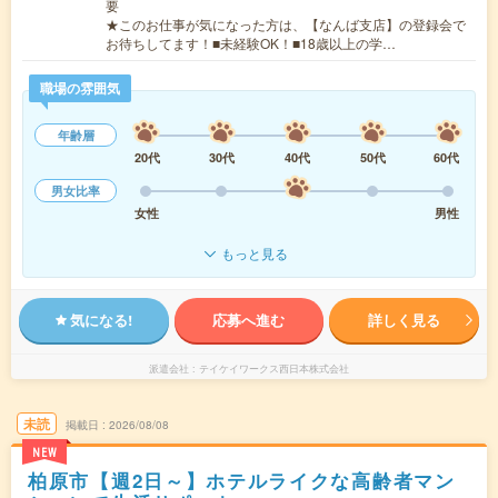
要
★このお仕事が気になった方は、【なんば支店】の登録会で
お待ちしてます！■未経験OK！■18歳以上の学…
職場の雰囲気
年齢層
20代
30代
40代
50代
60代
男女比率
女性
男性
もっと見る
気になる!
応募へ進む
詳しく見る
派遣会社
テイケイワークス西日本株式会社
未読
掲載日
2026/08/08
NEW
柏原市【週2日～】ホテルライクな高齢者マン