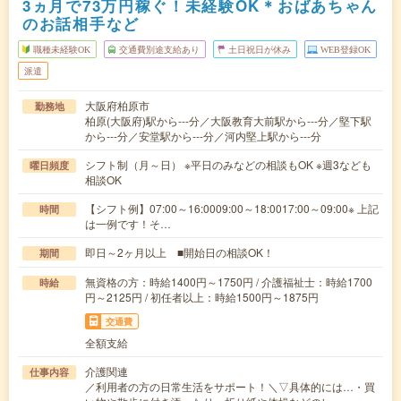
3ヵ月で73万円稼ぐ！未経験OK＊おばあちゃん
のお話相手など
職種未経験OK
交通費別途支給あり
土日祝日が休み
WEB登録OK
派遣
大阪府柏原市
勤務地
柏原(大阪府)駅から---分／大阪教育大前駅から---分／堅下駅
から---分／安堂駅から---分／河内堅上駅から---分
シフト制（月～日） ※平日のみなどの相談もOK ※週3なども
曜日頻度
相談OK
【シフト例】07:00～16:0009:00～18:0017:00～09:00※ 上記
時間
は一例です！そ…
即日～2ヶ月以上 ■開始日の相談OK！
期間
無資格の方：時給1400円～1750円 / 介護福祉士：時給1700
時給
円～2125円 / 初任者以上：時給1500円～1875円
交通費
全額支給
介護関連
仕事内容
／利用者の方の日常生活をサポート！＼▽具体的には…・買