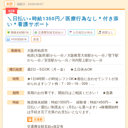
未読
掲載日
2026/08/07
NEW
＼日払い×時給1350円／医療行為なし＊付き添
い＊看護サポート
職種未経験OK
交通費別途支給あり
土日祝日が休み
残業なし
WEB登録OK
派遣
大阪府柏原市
勤務地
柏原(大阪府)駅から---分／大阪教育大前駅から---分／堅下駅
から---分／安堂駅から---分／河内堅上駅から---分
週2日～5日OK（月～金） ★土日休みOK
曜日頻度
★1日4時間～の時短シフトOK★都合に合わせてシフトが決
時間
められますシフト例：7：00～16：009：…
長期のお仕事です。開始日はご相談ください！ ★急募
期間
無資格未経験：時給1350円～ 経験者：時給1450円～ ★
時給
日払い／週払い制度あり（月払いも選べます）※稼働開始時
は手続き完了次第のお支払いとなります。
交通費
交通費全額支給※規定有