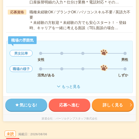
口座振替明細の入力＊仕分け業務＊電話対応＊その…
職種未経験OK / ブランクOK / パソコンスキル不要 / 英語力不
応募資格
要
＊未経験の方歓迎＊未経験の方でも安心スタート！・登録
時、キャリアを一緒に考える面談（TEL面談の場合…
職場の雰囲気
男女比率
女性
男性
職場の様子
活気がある
しずか
もっと見る
気になる!
応募へ進む
詳しく見る
派遣会社
パーソルテンプスタッフ株式会社
未読
掲載日
2026/08/06