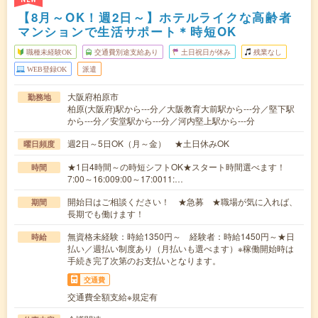
【8月～OK！週2日～】ホテルライクな高齢者
マンションで生活サポート＊時短OK
職種未経験OK
交通費別途支給あり
土日祝日が休み
残業なし
WEB登録OK
派遣
大阪府柏原市
勤務地
柏原(大阪府)駅から---分／大阪教育大前駅から---分／堅下駅
から---分／安堂駅から---分／河内堅上駅から---分
週2日～5日OK（月～金） ★土日休みOK
曜日頻度
★1日4時間～の時短シフトOK★スタート時間選べます！
時間
7:00～16:009:00～17:0011:…
開始日はご相談ください！ ★急募 ★職場が気に入れば、
期間
長期でも働けます！
無資格未経験：時給1350円～ 経験者：時給1450円～★日
時給
払い／週払い制度あり（月払いも選べます）※稼働開始時は
手続き完了次第のお支払いとなります。
交通費
交通費全額支給※規定有