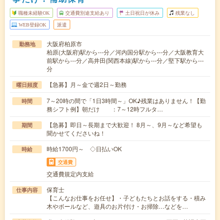
職種未経験OK
交通費別途支給あり
土日祝日が休み
残業なし
WEB登録OK
派遣
大阪府柏原市
勤務地
柏原(大阪府)駅から---分／河内国分駅から---分／大阪教育大
前駅から---分／高井田(関西本線)駅から---分／堅下駅から---
分
【急募】月～金で週2日～勤務
曜日頻度
7～20時の間で「1日3時間～」OK♪残業はありません！【勤
時間
務シフト例】朝だけ ：7～12時フルタ…
【急募】即日～長期まで大歓迎！ 8月～、9月～など希望も
期間
聞かせてくださいね！
時給1700円～ ◇日払いOK
時給
交通費
交通費規定内支給
保育士
仕事内容
【こんなお仕事をお任せ】・子どもたちとお話をする・積み
木やボールなど、遊具のお片付け・お掃除…などを…