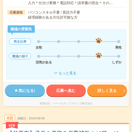
入力＊仕分け業務＊電話対応＊請求書の照合＊その…
パソコンスキル不要 / 英語力不要
応募資格
経理経験がある方仕訳可能な方
職場の雰囲気
男女比率
女性
男性
職場の様子
活気がある
しずか
もっと見る
気になる!
応募へ進む
詳しく見る
派遣会社
パーソルテンプスタッフ株式会社
未読
掲載日
2026/08/06
NEW