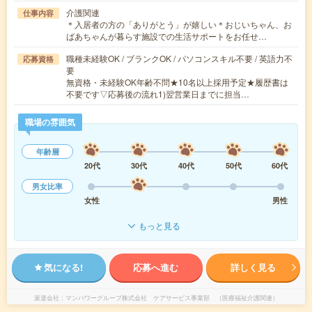
介護関連
仕事内容
＊入居者の方の「ありがとう」が嬉しい＊おじいちゃん、お
ばあちゃんが暮らす施設での生活サポートをお任せ…
職種未経験OK / ブランクOK / パソコンスキル不要 / 英語力不
応募資格
要
無資格・未経験OK年齢不問★10名以上採用予定★履歴書は
不要です▽応募後の流れ1)翌営業日までに担当…
職場の雰囲気
年齢層
20代
30代
40代
50代
60代
男女比率
女性
男性
もっと見る
気になる!
応募へ進む
詳しく見る
派遣会社
マンパワーグループ株式会社 ケアサービス事業部 （医療福祉介護関連）