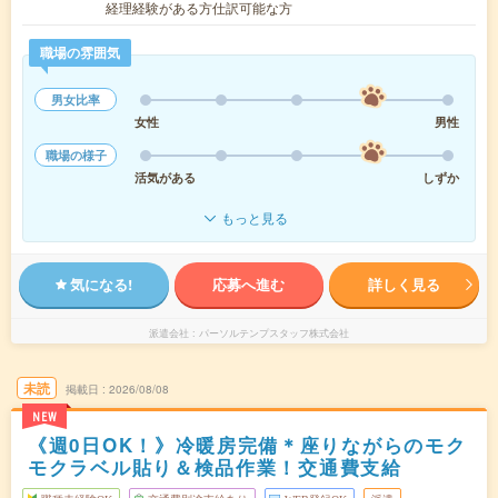
経理経験がある方仕訳可能な方
職場の雰囲気
男女比率
女性
男性
職場の様子
活気がある
しずか
もっと見る
気になる!
応募へ進む
詳しく見る
派遣会社
パーソルテンプスタッフ株式会社
未読
掲載日
2026/08/08
NEW
《週0日OK！》冷暖房完備＊座りながらのモク
モクラベル貼り＆検品作業！交通費支給