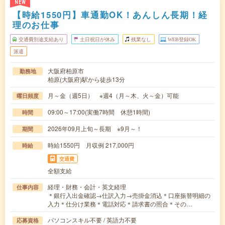
NEW
【時給1550円】車通勤OK！あんしん長期！経
理のお仕事
交通費別途支給あり
土日祝日が休み
残業なし
WEB登録OK
派遣
大阪府柏原市
勤務地
柏原(大阪府)駅から徒歩13分
月～金（週5日） ※週4（月～木、火～金）可能
曜日頻度
09:00～17:00(実働7時間 休憩1時間)
時間
2026年09月上旬～長期 ※9月～！
期間
時給1550円 月収例 217,000円
時給
交通費
全額支給
経理・財務・会計・英文経理
仕事内容
＊銀行入出金確認→仕訳入力→売掛金消込＊口座振替明細の
入力＊仕分け業務＊電話対応＊請求書の照合＊その…
パソコンスキル不要 / 英語力不要
応募資格