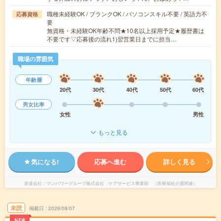
職種未経験OK / ブランクOK / パソコンスキル不要 / 英語力不
応募資格
要
無資格・未経験OK年齢不問★10名以上採用予定★履歴書は
不要です▽応募後の流れ1)翌営業日までに担当…
職場の雰囲気
年齢層
20代
30代
40代
50代
60代
男女比率
女性
男性
もっと見る
気になる!
応募へ進む
詳しく見る
派遣会社
マンパワーグループ株式会社 ケアサービス事業部 （医療福祉介護関連）
未読
掲載日
2026/08/07
NEW