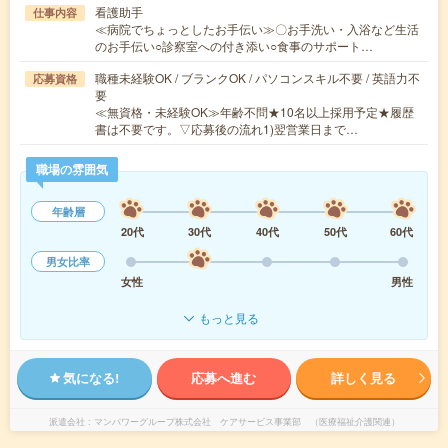
看護助手
仕事内容
≪病院でちょっとしたお手伝い≫〇お手洗い・入浴など生活
のお手伝い○診察室への付き添い○食事のサポート…
職種未経験OK / ブランクOK / パソコンスキル不要 / 英語力不
応募資格
要
≪無資格・未経験OK≫年齢不問★10名以上採用予定★履歴
書は不要です。▽応募後の流れ1)翌営業日まで…
職場の雰囲気
年齢層
20代
30代
40代
50代
60代
男女比率
女性
男性
もっと見る
気になる!
応募へ進む
詳しく見る
派遣会社
マンパワーグループ株式会社 ケアサービス事業部 （医療福祉介護関連）