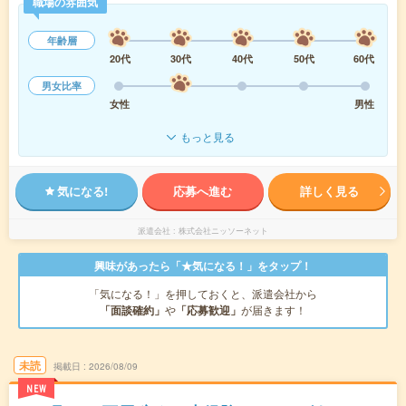
職場の雰囲気
年齢層
20代
30代
40代
50代
60代
男女比率
女性
男性
もっと見る
気になる!
応募へ進む
詳しく見る
派遣会社
株式会社ニッソーネット
興味があったら「★気になる！」をタップ！
「気になる！」を押しておくと、派遣会社から
「面談確約」
や
「応募歓迎」
が届きます！
未読
掲載日
2026/08/09
NEW