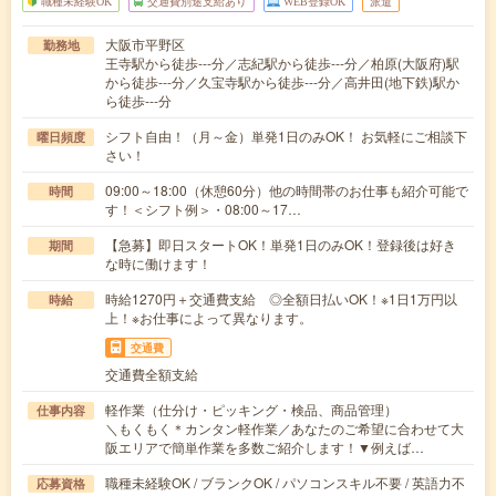
職種未経験OK
交通費別途支給あり
WEB登録OK
派遣
大阪市平野区
勤務地
王寺駅から徒歩---分／志紀駅から徒歩---分／柏原(大阪府)駅
から徒歩---分／久宝寺駅から徒歩---分／高井田(地下鉄)駅か
ら徒歩---分
シフト自由！（月～金）単発1日のみOK！ お気軽にご相談下
曜日頻度
さい！
09:00～18:00（休憩60分）他の時間帯のお仕事も紹介可能で
時間
す！＜シフト例＞・08:00～17…
【急募】即日スタートOK！単発1日のみOK！登録後は好き
期間
な時に働けます！
時給1270円＋交通費支給 ◎全額日払いOK！※1日1万円以
時給
上！※お仕事によって異なります。
交通費
交通費全額支給
軽作業（仕分け・ピッキング・検品、商品管理）
仕事内容
＼もくもく＊カンタン軽作業／あなたのご希望に合わせて大
阪エリアで簡単作業を多数ご紹介します！▼例えば…
職種未経験OK / ブランクOK / パソコンスキル不要 / 英語力不
応募資格