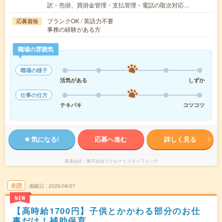
訳・売掛、買掛金管理・支払管理・電話の取次対応…
ブランクOK / 英語力不要
応募資格
事務の経験がある方
職場の雰囲気
職場の様子
活気がある
しずか
仕事の仕方
テキパキ
コツコツ
気になる!
応募へ進む
詳しく見る
派遣会社
株式会社リクルートスタッフィング
未読
掲載日
2026/08/07
NEW
【高時給1700円】子供とかかわる部分のお仕
事だけ！補助保育