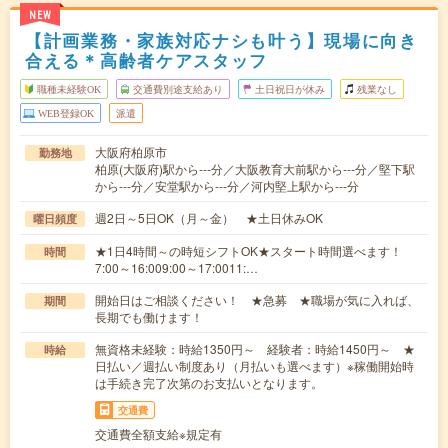
NEW
【計画業務・家族対応ナシも叶う】現場に向き
合える＊高齢者ケアスタッフ
職種未経験OK
交通費別途支給あり
土日祝日が休み
残業なし
WEB登録OK
派遣
大阪府柏原市
勤務地
柏原(大阪府)駅から---分／大阪教育大前駅から---分／堅下駅
から---分／安堂駅から---分／河内堅上駅から---分
週2日～5日OK（月～金） ★土日休みOK
曜日頻度
★1日4時間～の時短シフトOK★スタート時間選べます！
時間
7:00～16:009:00～17:0011:…
開始日はご相談ください！ ★急募 ★職場が気に入れば、
期間
長期でも働けます！
無資格未経験：時給1350円～ 経験者：時給1450円～ ★
時給
日払い／週払い制度あり（月払いも選べます）※稼働開始時
は手続き完了次第のお支払いとなります。
交通費
交通費全額支給※規定有