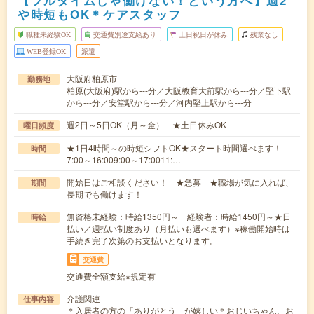
【フルタイムじゃ働けない！という方へ】週2
や時短もOK＊ケアスタッフ
職種未経験OK
交通費別途支給あり
土日祝日が休み
残業なし
WEB登録OK
派遣
大阪府柏原市
勤務地
柏原(大阪府)駅から---分／大阪教育大前駅から---分／堅下駅
から---分／安堂駅から---分／河内堅上駅から---分
週2日～5日OK（月～金） ★土日休みOK
曜日頻度
★1日4時間～の時短シフトOK★スタート時間選べます！
時間
7:00～16:009:00～17:0011:…
開始日はご相談ください！ ★急募 ★職場が気に入れば、
期間
長期でも働けます！
無資格未経験：時給1350円～ 経験者：時給1450円～★日
時給
払い／週払い制度あり（月払いも選べます）※稼働開始時は
手続き完了次第のお支払いとなります。
交通費
交通費全額支給※規定有
介護関連
仕事内容
＊入居者の方の「ありがとう」が嬉しい＊おじいちゃん、お