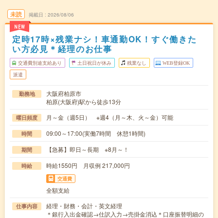
未読
掲載日
2026/08/06
NEW
定時17時×残業ナシ！車通勤OK！すぐ働きた
い方必見＊経理のお仕事
交通費別途支給あり
土日祝日が休み
残業なし
WEB登録OK
派遣
大阪府柏原市
勤務地
柏原(大阪府)駅から徒歩13分
月～金（週5日） ※週4（月～木、火～金）可能
曜日頻度
09:00～17:00(実働7時間 休憩1時間)
時間
【急募】即日～長期 ※8月～！
期間
時給1550円 月収例 217,000円
時給
交通費
全額支給
経理・財務・会計・英文経理
仕事内容
＊銀行入出金確認→仕訳入力→売掛金消込＊口座振替明細の