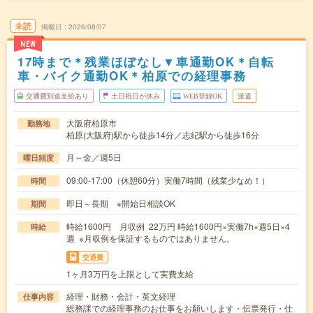
未読
掲載日
2026/08/07
NEW
17時まで＊残業ほぼなし▼車通勤OK＊自転
車・バイク通勤OK＊柏原での経理事務
交通費別途支給あり
土日祝日が休み
WEB登録OK
派遣
大阪府柏原市
勤務地
柏原(大阪府)駅から徒歩14分／志紀駅から徒歩16分
月～金／週5日
曜日頻度
09:00-17:00（休憩60分）実働7時間（残業少なめ！）
時間
即日～長期 ※開始日相談OK
期間
時給1600円 月収例 22万円 時給1600円×実働7h×週5日×4
時給
週 ※月収例を保証するものではありません。
交通費
1ヶ月3万円を上限として実費支給
経理・財務・会計・英文経理
仕事内容
総務課での経理事務のお仕事をお願いします・伝票発行・仕