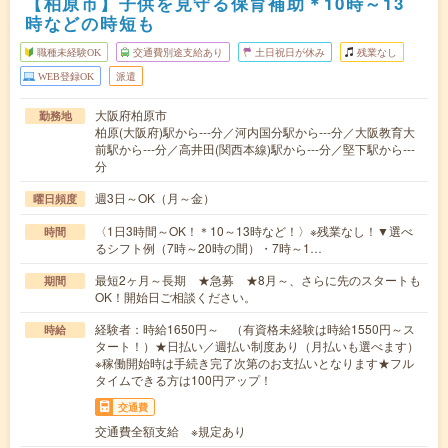
【柏原市】子供を見守る保育補助＊10時～13
時などの時短も
職種未経験OK
交通費別途支給あり
土日祝日が休み
残業なし
WEB登録OK
派遣
大阪府柏原市
勤務地
柏原(大阪府)駅から---分／河内国分駅から---分／大阪教育大
前駅から---分／高井田(関西本線)駅から---分／堅下駅から---
分
週3日～OK（月～金）
曜日頻度
〈1日3時間～OK！＊10～13時など！〉※残業なし！▼選べ
時間
るシフト例（7時～20時の間）・7時～1…
最短2ヶ月～長期 ★急募 ★8月～、さらに先のスタートも
期間
OK！開始日ご相談ください。
経験者：時給1650円～ （有資格未経験は時給1550円～ス
時給
タート！）★日払い／週払い制度あり（月払いも選べます）
※稼働開始時は手続き完了次第のお支払いとなります★フル
タイムできる方は100円アップ！
交通費
交通費全額支給 ※規定あり