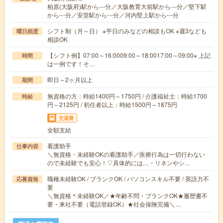
柏原(大阪府)駅から---分／大阪教育大前駅から---分／堅下駅
から---分／安堂駅から---分／河内堅上駅から---分
シフト制（月～日） ※平日のみなどの相談もOK ※週3なども
曜日頻度
相談OK
【シフト例】07:00～16:0009:00～18:0017:00～09:00※ 上記
時間
は一例です！そ…
即日～2ヶ月以上
期間
無資格の方：時給1400円～1750円 / 介護福祉士：時給1700
時給
円～2125円 / 初任者以上：時給1500円～1875円
交通費
全額支給
看護助手
仕事内容
＼無資格・未経験OKの看護助手／医療行為は一切行わない
ので未経験でも安心！▽具体的には…・リネンやシ…
職種未経験OK / ブランクOK / パソコンスキル不要 / 英語力不
応募資格
要
＼無資格＊未経験OK／★年齢不問・ブランクOK★履歴書不
要・来社不要（電話登録OK）★社会保険完備＼…