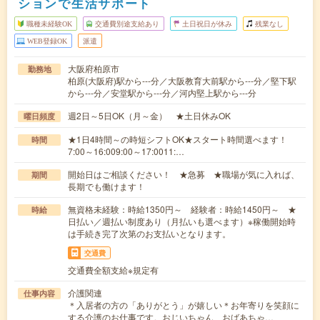
ションで生活サポート
職種未経験OK
交通費別途支給あり
土日祝日が休み
残業なし
WEB登録OK
派遣
大阪府柏原市
勤務地
柏原(大阪府)駅から---分／大阪教育大前駅から---分／堅下駅
から---分／安堂駅から---分／河内堅上駅から---分
週2日～5日OK（月～金） ★土日休みOK
曜日頻度
★1日4時間～の時短シフトOK★スタート時間選べます！
時間
7:00～16:009:00～17:0011:…
開始日はご相談ください！ ★急募 ★職場が気に入れば、
期間
長期でも働けます！
無資格未経験：時給1350円～ 経験者：時給1450円～ ★
時給
日払い／週払い制度あり（月払いも選べます）※稼働開始時
は手続き完了次第のお支払いとなります。
交通費
交通費全額支給※規定有
介護関連
仕事内容
＊入居者の方の「ありがとう」が嬉しい＊お年寄りを笑顔に
する介護のお仕事です。おじいちゃん、おばあちゃ…