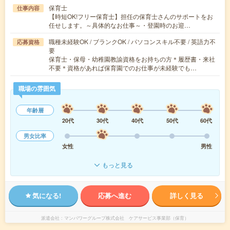
保育士
仕事内容
【時短OK!フリー保育士】担任の保育士さんのサポートをお
任せします。～具体的なお仕事～・登園時のお迎…
職種未経験OK / ブランクOK / パソコンスキル不要 / 英語力不
応募資格
要
保育士・保母・幼稚園教諭資格をお持ちの方＊履歴書・来社
不要＊資格があれば保育園でのお仕事が未経験でも…
職場の雰囲気
年齢層
20代
30代
40代
50代
60代
男女比率
女性
男性
もっと見る
気になる!
応募へ進む
詳しく見る
派遣会社
マンパワーグループ株式会社 ケアサービス事業部（保育）