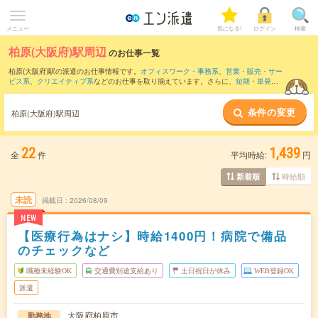
メニュー
気になる!
ログイン
検索
柏原(大阪府)駅周辺
のお仕事一覧
柏原(大阪府)駅の派遣のお仕事情報です。
オフィスワーク・事務系
、
営業・販売・サー
ビス系
、
クリエイティブ系
などのお仕事を取り揃えています。さらに、
短期
・
単発
な
どの期間や、
職種未経験OK
などのこだわり条件で絞り込んでいただけます。
条件の変更
また、
天王寺駅
・
玉造駅
・
吉田(大阪府)駅
・
久宝寺駅
・
大阪上本町駅
など近隣駅のお仕
柏原(大阪府)駅周辺
事もご確認いただけます。
22
1,439
全
件
平均時給:
円
時給順
新着順
未読
掲載日
2026/08/09
NEW
【医療行為はナシ】時給1400円！病院で備品
のチェックなど
職種未経験OK
交通費別途支給あり
土日祝日が休み
WEB登録OK
派遣
大阪府柏原市
勤務地