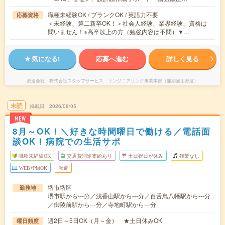
職種未経験OK / ブランクOK / 英語力不要
応募資格
＜未経験、第二新卒OK！＞社会人経験、業界経験、資格は
問いません！※高卒以上の方（勉強内容は不問）▼…
気になる!
応募へ進む
詳しく見る
派遣会社
株式会社スタッフサービス エンジニアリング事業本部（無期雇用派遣）
未読
掲載日
2026/08/05
NEW
8月～OK！＼好きな時間曜日で働ける／電話面
談OK！病院での生活サポ
職種未経験OK
交通費別途支給あり
土日祝日が休み
残業なし
WEB登録OK
派遣
堺市堺区
勤務地
堺市駅から---分／浅香山駅から---分／百舌鳥八幡駅から---分
／御陵前駅から---分／寺地町駅から---分
週2日～5日OK（月～金） ★土日休みOK
曜日頻度