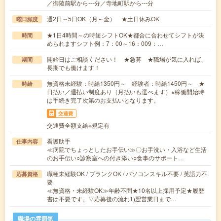
／御陵前駅から---分／寺地町駅から---分
週2日～5日OK（月～金） ★土日休みOK
曜日頻度
★1日4時間～の時短シフトOK★都合に合わせてシフトが決
時間
められますシフト例：7：00～16：009：…
開始日はご相談ください！ ★急募 ★職場が気に入れば、
期間
長期でも働けます！
無資格未経験：時給1350円～ 経験者：時給1450円～ ★
時給
日払い／週払い制度あり（月払いも選べます）※稼働開始時
は手続き完了次第のお支払いとなります。
交通費
交通費全額支給※規定有
看護助手
仕事内容
≪病院でちょっとしたお手伝い≫〇お手洗い・入浴など生活
のお手伝い○診察室への付き添い○食事のサポート…
職種未経験OK / ブランクOK / パソコンスキル不要 / 英語力不
応募資格
要
≪無資格・未経験OK≫年齢不問★10名以上採用予定★履歴
書は不要です。▽応募後の流れ1)翌営業日まで…
職場の雰囲気