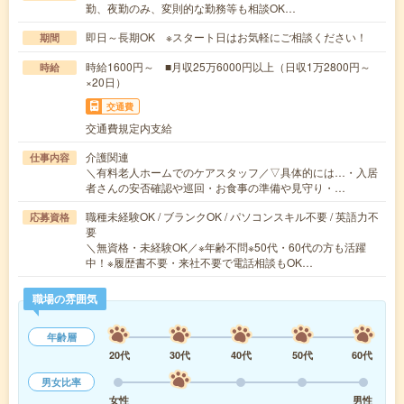
勤、夜勤のみ、変則的な勤務等も相談OK…
即日～長期OK ※スタート日はお気軽にご相談ください！
期間
時給1600円～ ■月収25万6000円以上（日収1万2800円～
時給
×20日）
交通費
交通費規定内支給
介護関連
仕事内容
＼有料老人ホームでのケアスタッフ／▽具体的には…・入居
者さんの安否確認や巡回・お食事の準備や見守り・…
職種未経験OK / ブランクOK / パソコンスキル不要 / 英語力不
応募資格
要
＼無資格・未経験OK／※年齢不問※50代・60代の方も活躍
中！※履歴書不要・来社不要で電話相談もOK…
職場の雰囲気
年齢層
20代
30代
40代
50代
60代
男女比率
女性
男性