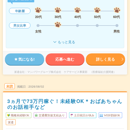
年齢層
20代
30代
40代
50代
60代
男女比率
女性
男性
もっと見る
気になる!
応募へ進む
詳しく見る
派遣会社
マンパワーグループ株式会社 ケアサービス事業部 （医療福祉介護関連）
未読
掲載日
2026/08/02
3ヵ月で73万円稼ぐ！未経験OK＊おばあちゃん
のお話相手など
職種未経験OK
交通費別途支給あり
土日祝日が休み
WEB登録OK
派遣