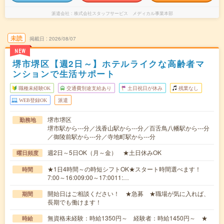
派遣会社
株式会社スタッフサービス メディカル事業本部
未読
掲載日
2026/08/07
NEW
堺市堺区【週2日～】ホテルライクな高齢者マ
ンションで生活サポート
職種未経験OK
交通費別途支給あり
土日祝日が休み
残業なし
WEB登録OK
派遣
堺市堺区
勤務地
堺市駅から---分／浅香山駅から---分／百舌鳥八幡駅から---分
／御陵前駅から---分／寺地町駅から---分
週2日～5日OK（月～金） ★土日休みOK
曜日頻度
★1日4時間～の時短シフトOK★スタート時間選べます！
時間
7:00～16:009:00～17:0011:…
開始日はご相談ください！ ★急募 ★職場が気に入れば、
期間
長期でも働けます！
無資格未経験：時給1350円～ 経験者：時給1450円～ ★
時給