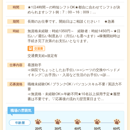
★1日4時間～の時短シフトOK★都合に合わせてシフトが決
時間
められますシフト例：7：00～16：009：…
長期のお仕事です。開始日はご相談ください！ ★急募
期間
無資格未経験：時給1350円～ 経験者：時給1450円～★日
時給
払い／週払い制度あり（月払いも選べます）※稼働開始時は
手続き完了次第のお支払いとなります。
交通費
交通費支給※規定有
看護助手
仕事内容
≪病院でちょっとしたお手伝い≫○シーツの交換やベッドメ
イキング〇お手洗い・入浴など生活のお手伝い○診…
職種未経験OK / ブランクOK / パソコンスキル不要 / 英語力不
応募資格
要
≪無資格・未経験OK≫年齢不問★10名以上採用予定★履歴
書は不要です。▽応募後の流れ1)翌営業日まで…
職場の雰囲気
年齢層
20代
30代
40代
50代
60代