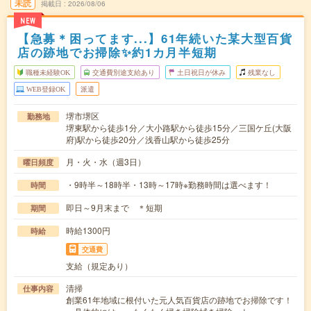
未読
掲載日
2026/08/06
NEW
【急募＊困ってます...】61年続いた某大型百貨
店の跡地でお掃除✨約1カ月半短期
職種未経験OK
交通費別途支給あり
土日祝日が休み
残業なし
WEB登録OK
派遣
堺市堺区
勤務地
堺東駅から徒歩1分／大小路駅から徒歩15分／三国ケ丘(大阪
府)駅から徒歩20分／浅香山駅から徒歩25分
月・火・水（週3日）
曜日頻度
・9時半～18時半・13時～17時※勤務時間は選べます！
時間
即日～9月末まで ＊短期
期間
時給1300円
時給
交通費
支給（規定あり）
清掃
仕事内容
創業61年地域に根付いた元人気百貨店の跡地でお掃除です！