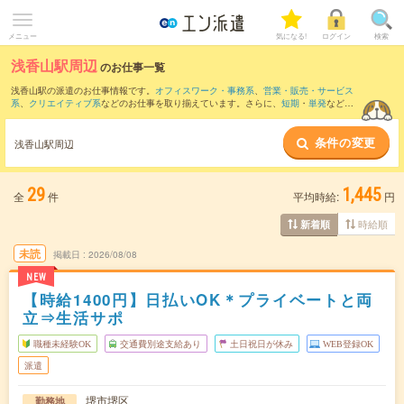
メニュー
気になる!
ログイン
検索
浅香山駅周辺
のお仕事一覧
浅香山駅の派遣のお仕事情報です。
オフィスワーク・事務系
、
営業・販売・サービス
系
、
クリエイティブ系
などのお仕事を取り揃えています。さらに、
短期
・
単発
などの
期間や、
職種未経験OK
などのこだわり条件で絞り込んでいただけます。
条件の変更
また、
心斎橋駅
・
なんば(地下鉄)駅
・
阿波座駅
・
長堀橋駅
・
四ツ橋駅
など近隣駅のお仕
浅香山駅周辺
事もご確認いただけます。
29
1,445
全
件
平均時給:
円
時給順
新着順
未読
掲載日
2026/08/08
NEW
【時給1400円】日払いOK＊プライベートと両
立⇒生活サポ
職種未経験OK
交通費別途支給あり
土日祝日が休み
WEB登録OK
派遣
堺市堺区
勤務地