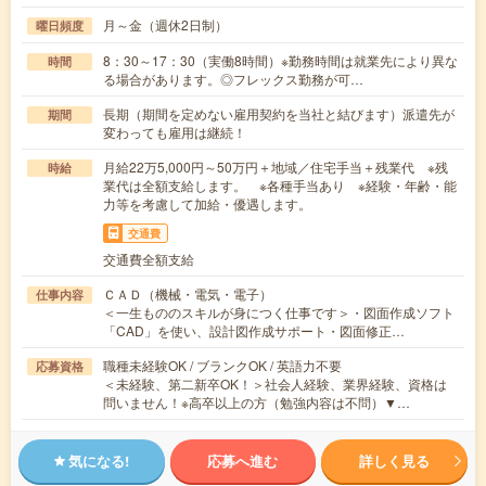
月～金（週休2日制）
曜日頻度
8：30～17：30（実働8時間）※勤務時間は就業先により異な
時間
る場合があります。◎フレックス勤務が可…
長期（期間を定めない雇用契約を当社と結びます）派遣先が
期間
変わっても雇用は継続！
月給22万5,000円～50万円＋地域／住宅手当＋残業代 ※残
時給
業代は全額支給します。 ※各種手当あり ※経験・年齢・能
力等を考慮して加給・優遇します。
交通費
交通費全額支給
ＣＡＤ（機械・電気・電子）
仕事内容
＜一生もののスキルが身につく仕事です＞・図面作成ソフト
「CAD」を使い、設計図作成サポート・図面修正…
職種未経験OK / ブランクOK / 英語力不要
応募資格
＜未経験、第二新卒OK！＞社会人経験、業界経験、資格は
問いません！※高卒以上の方（勉強内容は不問）▼…
気になる!
応募へ進む
詳しく見る