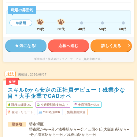
職場の雰囲気
年齢層
20代
30代
40代
50代
60代
気になる!
応募へ進む
詳しく見る
派遣会社
株式会社テクノ・サービス（無期雇用派遣）
未読
掲載日
2026/08/07
NEW
スキル0から安定の正社員デビュー！残業少な
目＊大手企業でCADオペ
職種未経験OK
交通費別途支給あり
土日祝日が休み
在宅・リモート
WEB登録OK
無期雇用派遣
堺市堺区
勤務地
堺市駅から---分／浅香駅から---分／三国ケ丘(大阪府)駅から--
-分／堺東駅から---分／浅香山駅から---分