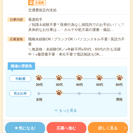
交通費
交通費規定内支給
看護助手
仕事内容
／知識＆経験不要＊医療行為なし病院内でのお手伝い！＼▽
具体的なお仕事は…・カルテや処方薬の運搬・備品…
職種未経験OK / ブランクOK / パソコンスキル不要 / 英語力不
応募資格
要
＼無資格・未経験OK／※年齢不問※50代・60代の方も活躍
中！※履歴書不要・来社不要で電話相談もOK…
職場の雰囲気
年齢層
20代
30代
40代
50代
60代
男女比率
女性
男性
もっと見る
気になる!
応募へ進む
詳しく見る