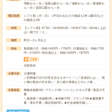
堺駅から---分／浅香山駅から---分／湊駅から---分／東湊駅か
ら---分／花田口駅から---分
シフト制（月～日） ※平日のみなどの相談もOK ※週3日など
曜日頻度
の相談もOK
【シフト例】07:00～16:0009:00～18:0017:00～09:00※ 上記
時間
は一例です！そ…
即日～2ヶ月以上
期間
無資格の方：時給1400円～1750円 / 介護福祉士：時給1700
時給
円～2125円 / 初任者以上：時給1500円～1875円
交通費
全額支給
介護関連
仕事内容
／利用者の方の日常生活をサポート！＼▽具体的には…・買
い物や散歩の付き添い・折り紙や体操などのレク参…
職種未経験OK / ブランクOK / パソコンスキル不要 / 英語力不
応募資格
要
＼無資格＊未経験OK／★年齢不問・ブランクOK★履歴書不
要・来社不要（電話登録OK）★社会保険完備＼…