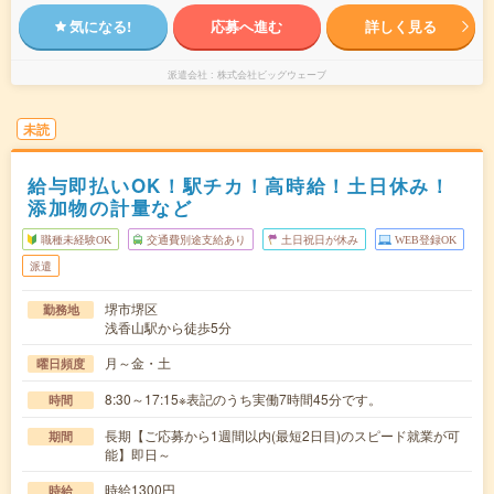
気になる!
応募へ進む
詳しく見る
派遣会社
株式会社ビッグウェーブ
未読
給与即払いOK！駅チカ！高時給！土日休み！
添加物の計量など
職種未経験OK
交通費別途支給あり
土日祝日が休み
WEB登録OK
派遣
堺市堺区
勤務地
浅香山駅から徒歩5分
月～金・土
曜日頻度
8:30～17:15※表記のうち実働7時間45分です。
時間
長期【ご応募から1週間以内(最短2日目)のスピード就業が可
期間
能】即日～
時給1300円
時給