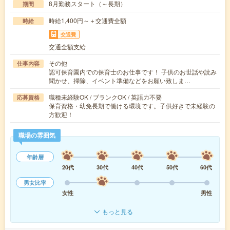
8月勤務スタート（～長期）
期間
時給1,400円～＋交通費全額
時給
交通費
交通全額支給
その他
仕事内容
認可保育園内での保育士のお仕事です！ 子供のお世話や読み
聞かせ、掃除、イベント準備などをお願い致しま…
職種未経験OK / ブランクOK / 英語力不要
応募資格
保育資格・幼免長期で働ける環境です。子供好きで未経験の
方歓迎！
職場の雰囲気
年齢層
20代
30代
40代
50代
60代
男女比率
女性
男性
もっと見る