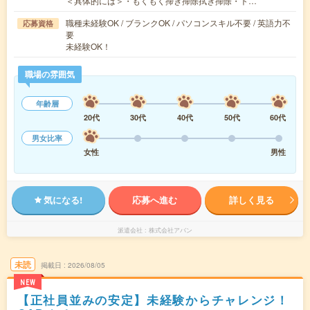
＜具体的には＞・もくもく掃き掃除拭き掃除・ト…
職種未経験OK / ブランクOK / パソコンスキル不要 / 英語力不
応募資格
要
未経験OK！
職場の雰囲気
年齢層
20代
30代
40代
50代
60代
男女比率
女性
男性
気になる!
応募へ進む
詳しく見る
派遣会社
株式会社アバン
未読
掲載日
2026/08/05
NEW
【正社員並みの安定】未経験からチャレンジ！