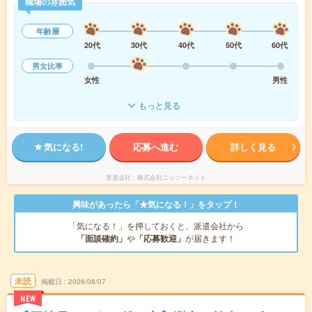
職場の雰囲気
年齢層
20代
30代
40代
50代
60代
男女比率
女性
男性
もっと見る
気になる!
応募へ進む
詳しく見る
派遣会社
株式会社ニッソーネット
興味があったら「★気になる！」をタップ！
「気になる！」を押しておくと、派遣会社から
「面談確約」
や
「応募歓迎」
が届きます！
未読
掲載日
2026/08/07
NEW