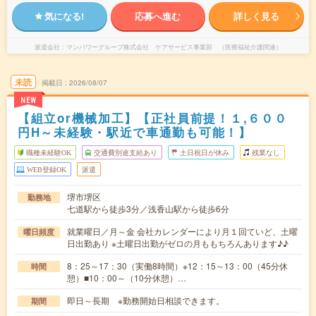
気になる!
応募へ進む
詳しく見る
派遣会社
マンパワーグループ株式会社 ケアサービス事業部 （医療福祉介護関連）
未読
掲載日
2026/08/07
NEW
【組立or機械加工】【正社員前提！１,６００
円H～未経験・駅近で車通勤も可能！】
職種未経験OK
交通費別途支給あり
土日祝日が休み
残業なし
WEB登録OK
派遣
堺市堺区
勤務地
七道駅から徒歩3分／浅香山駅から徒歩6分
就業曜日／月～金 会社カレンダーにより月１回ていど、土曜
曜日頻度
日出勤あり ※土曜日出勤がゼロの月ももちろんあります♪♪
8：25～17：30（実働8時間）※12：15～13：00（45分休
時間
憩）■10：00～（10分休憩）…
即日～長期 ※勤務開始日相談できます。
期間