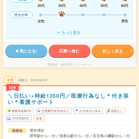
20代
30代
40代
50代
60代
男女比率
女性
男性
もっと見る
気になる!
応募へ進む
詳しく見る
派遣会社
株式会社ニッソーネット
未読
掲載日
2026/08/05
NEW
＼日払い×時給1350円／医療行為なし＊付き添
い＊看護サポート
職種未経験OK
交通費別途支給あり
土日祝日が休み
残業なし
WEB登録OK
派遣
堺市堺区
勤務地
堺市駅から---分／浅香山駅から---分／百舌鳥八幡駅から---分