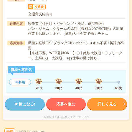
交通費
交通費支給有り
軽作業（仕分け・ピッキング・検品、商品管理）
仕事内容
パン・ジャム・クリームの原料（香料などの添加物）の計量
作業をお願いします。(派遣)大手企業で働くチャ…
職種未経験OK / ブランクOK / パソコンスキル不要 / 英語力不
応募資格
要
【来社不要、WEB登録OK！】〇未経験大歓迎！〇フリータ
ー、主婦(夫) 大歓迎！ ※お仕事の掛け持ち…
職場の雰囲気
年齢層
20代
30代
40代
50代
60代
気になる!
応募へ進む
詳しく見る
派遣会社
株式会社テクノ・サービス
未読
掲載日
2026/08/06