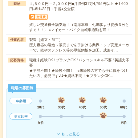
１,６００円～２,０００円■月収例31万4,795円以上 ★1,600
時給
円×8H×22日＋手当+交全額
交通費
嬉しい交通費全額支給！（南海本線 七道駅より徒歩３分と
すぐ！！） ※マイカー・バイク自転車通勤も可！
製造（組立・加工）
仕事内容
圧力容器の製造～販売までを手掛ける業界トップ安定メーカ
ーで、鉄やステンレス等の厚板鋼板を加工、成形そ…
職種未経験OK / ブランクOK / パソコンスキル不要 / 英語力不
応募資格
要
★学歴不問！★経験不問！ ※未経験の方でも手に職をつけ
たい方、必見です♪♪★資格不問！★ブランクOK…
職場の雰囲気
年齢層
20代
30代
40代
50代
60代
男女比率
女性
男性
もっと見る