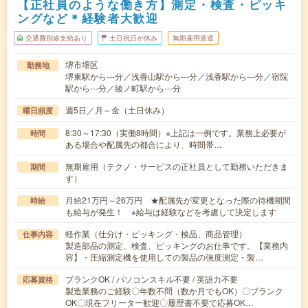
【正社員のような働き方】測定・検査・ピッキ
ングなど＊経験者大歓迎
交通費別途支給あり
土日祝日が休み
無期雇用派遣
堺市堺区
勤務地
堺東駅から---分／浅香山駅から---分／浅香駅から---分／宿院
駅から---分／綾ノ町駅から---分
週5日／月～金（土日休み）
曜日頻度
8:30～17:30（実働8時間）※上記は一例です。業務上必要が
時間
ある場合や配属先の都合により、時間帯…
無期雇用（テクノ・サービスの正社員として勤務いただきま
期間
す）
月給21万円～26万円 ★配属先が変更となった際の待機期間
時給
も給与が発生！ ※給与は経験などを考慮して決定します
軽作業（仕分け・ピッキング・検品、商品管理）
仕事内容
製造部品の測定、検査、ピッキングのお仕事です。【業務内
容】・圧縮測定機を使用しての製品の強度測定・製…
ブランクOK / パソコンスキル不要 / 英語力不要
応募資格
製造業務のご経験〇年数不問（数か月でもOK）〇ブランク
OK〇現在フリーター歓迎〇履歴書不要で応募OK…