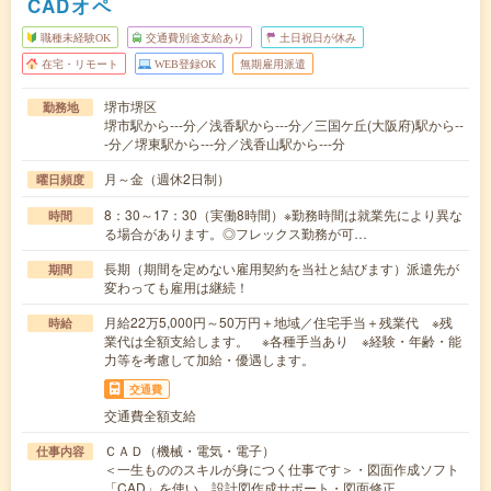
CADオペ
職種未経験OK
交通費別途支給あり
土日祝日が休み
在宅・リモート
WEB登録OK
無期雇用派遣
堺市堺区
勤務地
堺市駅から---分／浅香駅から---分／三国ケ丘(大阪府)駅から--
-分／堺東駅から---分／浅香山駅から---分
月～金（週休2日制）
曜日頻度
8：30～17：30（実働8時間）※勤務時間は就業先により異な
時間
る場合があります。◎フレックス勤務が可…
長期（期間を定めない雇用契約を当社と結びます）派遣先が
期間
変わっても雇用は継続！
月給22万5,000円～50万円＋地域／住宅手当＋残業代 ※残
時給
業代は全額支給します。 ※各種手当あり ※経験・年齢・能
力等を考慮して加給・優遇します。
交通費
交通費全額支給
ＣＡＤ（機械・電気・電子）
仕事内容
＜一生もののスキルが身につく仕事です＞・図面作成ソフト
「CAD」を使い、設計図作成サポート・図面修正…