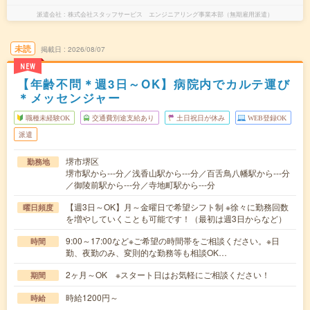
派遣会社
株式会社スタッフサービス エンジニアリング事業本部（無期雇用派遣）
未読
掲載日
2026/08/07
NEW
【年齢不問＊週3日～OK】病院内でカルテ運び
＊メッセンジャー
職種未経験OK
交通費別途支給あり
土日祝日が休み
WEB登録OK
派遣
堺市堺区
勤務地
堺市駅から---分／浅香山駅から---分／百舌鳥八幡駅から---分
／御陵前駅から---分／寺地町駅から---分
【週3日～OK】月～金曜日で希望シフト制 ※徐々に勤務回数
曜日頻度
を増やしていくことも可能です！（最初は週3日からなど）
9:00～17:00など※ご希望の時間帯をご相談ください。※日
時間
勤、夜勤のみ、変則的な勤務等も相談OK…
2ヶ月～OK ※スタート日はお気軽にご相談ください！
期間
時給1200円～
時給