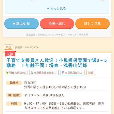
もっと見る
気になる!
応募へ進む
詳しく見る
派遣会社
株式会社スタッフサービス メディカル事業本部
未読
掲載日
2026/08/06
NEW
子育て支援員さん歓迎！小規模保育園で週3～5
勤務 ！年齢不問！堺東・浅香山近郊
職種未経験OK
交通費別途支給あり
土日祝日が休み
派遣
堺市堺区
勤務地
浅香山駅から徒歩10分／堺東駅から徒歩10分
平日３～５日勤務 勤務相談可
曜日頻度
9：00～17：00 週5日～3日の勤務日数、選択可能 勤務
時間
当社スタッフが多数勤務している職場です…