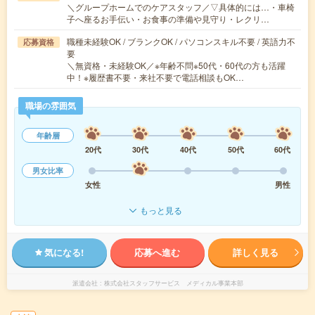
＼グループホームでのケアスタッフ／▽具体的には…・車椅
子へ座るお手伝い・お食事の準備や見守り・レクリ…
職種未経験OK / ブランクOK / パソコンスキル不要 / 英語力不
応募資格
要
＼無資格・未経験OK／※年齢不問※50代・60代の方も活躍
中！※履歴書不要・来社不要で電話相談もOK…
職場の雰囲気
年齢層
20代
30代
40代
50代
60代
男女比率
女性
男性
もっと見る
気になる!
応募へ進む
詳しく見る
派遣会社
株式会社スタッフサービス メディカル事業本部