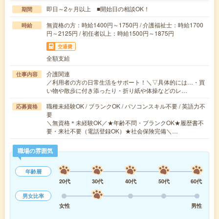
即日～2ヶ月以上 ■開始日の相談OK！
期間
無資格の方：時給1400円～1750円 / 介護福祉士：時給1700
時給
円～2125円 / 初任者以上：時給1500円～1875円
交通費
全額支給
介護関連
仕事内容
／利用者の方の日常生活をサポート！＼▽具体的には…・買
い物や散歩に付き添ったり・折り紙や体操などのレ…
職種未経験OK / ブランクOK / パソコンスキル不要 / 英語力不
応募資格
要
＼無資格＊未経験OK／★年齢不問・ブランクOK★履歴書不
要・来社不要（電話登録OK）★社会保険完備＼…
職場の雰囲気
年齢層
20代
30代
40代
50代
60代
男女比率
女性
男性