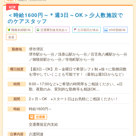
NEW
＜時給1600円～＊週3日～OK＞少人数施設で
のケアスタッフ
職種未経験OK
交通費別途支給あり
土日祝日が休み
WEB登録OK
派遣
堺市堺区
勤務地
堺市駅から---分／浅香山駅から---分／百舌鳥八幡駅から---分
／御陵前駅から---分／寺地町駅から---分
【週3日～OK】月～金曜日で希望シフト制 ※徐々に勤務回数
曜日頻度
を増やしていくことも可能です！（最初は週3日からなど）
9:00～17:00など※ご希望の時間帯をご相談ください。※日
時間
勤、夜勤のみ、変則的な勤務等も相談OK…
2ヶ月～OK ※スタート日はお気軽にご相談ください！
期間
時給1600円～
時給
交通費
交通費規定内支給
介護関連
仕事内容