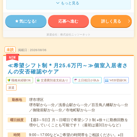
もっと見る
気になる!
応募へ進む
詳しく見る
派遣会社
株式会社ニッソーネット
未読
掲載日
2026/08/06
NEW
≪希望シフト制＊月25.6万円～≫個室入居者さ
んの安否確認やケア
職種未経験OK
交通費別途支給あり
土日祝日が休み
WEB登録OK
派遣
堺市堺区
勤務地
堺市駅から---分／浅香山駅から---分／百舌鳥八幡駅から---分
／御陵前駅から---分／寺地町駅から---分
【週3～5日】月～日曜日で希望シフト制 ※徐々に勤務回数を
曜日頻度
増やしていくことも可能です！（最初は週3日からなど）
9:00～17:00など※ご希望の時間帯をご相談ください。※日
時間