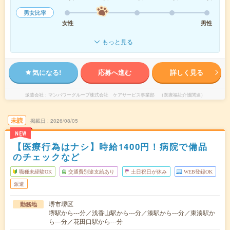
男女比率
女性
男性
もっと見る
気になる!
応募へ進む
詳しく見る
派遣会社
マンパワーグループ株式会社 ケアサービス事業部 （医療福祉介護関連）
未読
掲載日
2026/08/05
NEW
【医療行為はナシ】時給1400円！病院で備品
のチェックなど
職種未経験OK
交通費別途支給あり
土日祝日が休み
WEB登録OK
派遣
堺市堺区
勤務地
堺駅から---分／浅香山駅から---分／湊駅から---分／東湊駅か
ら---分／花田口駅から---分