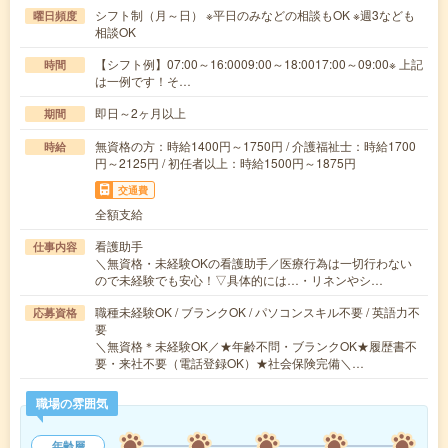
シフト制（月～日） ※平日のみなどの相談もOK ※週3なども
曜日頻度
相談OK
【シフト例】07:00～16:0009:00～18:0017:00～09:00※ 上記
時間
は一例です！そ…
即日～2ヶ月以上
期間
無資格の方：時給1400円～1750円 / 介護福祉士：時給1700
時給
円～2125円 / 初任者以上：時給1500円～1875円
交通費
全額支給
看護助手
仕事内容
＼無資格・未経験OKの看護助手／医療行為は一切行わない
ので未経験でも安心！▽具体的には…・リネンやシ…
職種未経験OK / ブランクOK / パソコンスキル不要 / 英語力不
応募資格
要
＼無資格＊未経験OK／★年齢不問・ブランクOK★履歴書不
要・来社不要（電話登録OK）★社会保険完備＼…
職場の雰囲気
年齢層