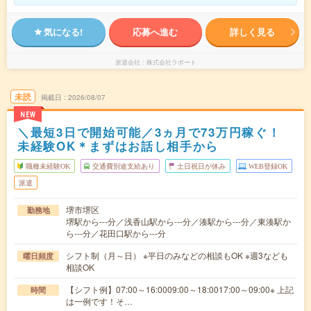
気になる!
応募へ進む
詳しく見る
派遣会社
株式会社ラポート
未読
掲載日
2026/08/07
NEW
＼最短3日で開始可能／3ヵ月で73万円稼ぐ！
未経験OK＊まずはお話し相手から
職種未経験OK
交通費別途支給あり
土日祝日が休み
WEB登録OK
派遣
堺市堺区
勤務地
堺駅から---分／浅香山駅から---分／湊駅から---分／東湊駅か
ら---分／花田口駅から---分
シフト制（月～日） ※平日のみなどの相談もOK ※週3なども
曜日頻度
相談OK
【シフト例】07:00～16:0009:00～18:0017:00～09:00※ 上記
時間
は一例です！そ…