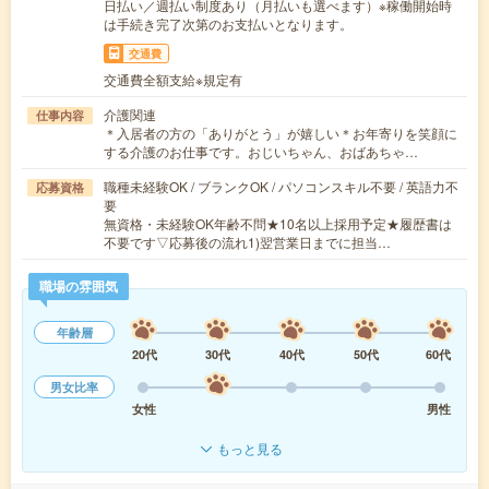
日払い／週払い制度あり（月払いも選べます）※稼働開始時
は手続き完了次第のお支払いとなります。
交通費
交通費全額支給※規定有
介護関連
仕事内容
＊入居者の方の「ありがとう」が嬉しい＊お年寄りを笑顔に
する介護のお仕事です。おじいちゃん、おばあちゃ…
職種未経験OK / ブランクOK / パソコンスキル不要 / 英語力不
応募資格
要
無資格・未経験OK年齢不問★10名以上採用予定★履歴書は
不要です▽応募後の流れ1)翌営業日までに担当…
職場の雰囲気
年齢層
20代
30代
40代
50代
60代
男女比率
女性
男性
もっと見る