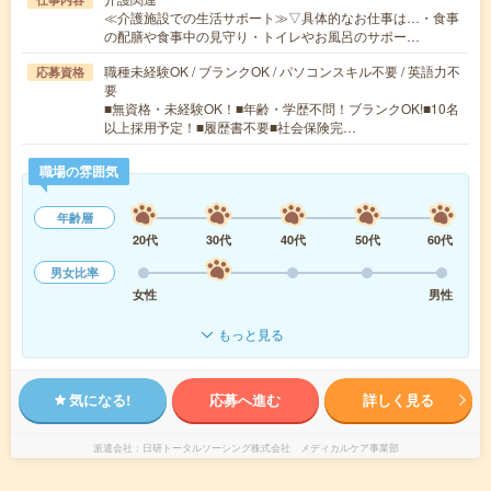
≪介護施設での生活サポート≫▽具体的なお仕事は…・食事
の配膳や食事中の見守り・トイレやお風呂のサポー…
職種未経験OK / ブランクOK / パソコンスキル不要 / 英語力不
応募資格
要
■無資格・未経験OK！■年齢・学歴不問！ブランクOK!■10名
以上採用予定！■履歴書不要■社会保険完…
職場の雰囲気
年齢層
20代
30代
40代
50代
60代
男女比率
女性
男性
もっと見る
気になる!
応募へ進む
詳しく見る
派遣会社
日研トータルソーシング株式会社 メディカルケア事業部