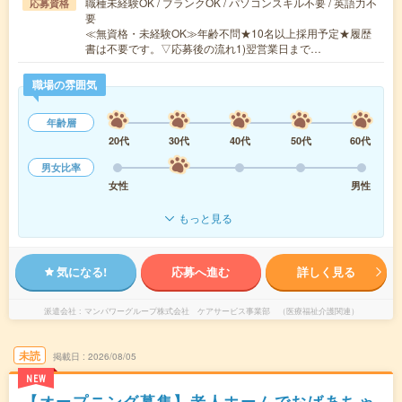
職種未経験OK / ブランクOK / パソコンスキル不要 / 英語力不
応募資格
要
≪無資格・未経験OK≫年齢不問★10名以上採用予定★履歴
書は不要です。▽応募後の流れ1)翌営業日まで…
職場の雰囲気
年齢層
20代
30代
40代
50代
60代
男女比率
女性
男性
もっと見る
気になる!
応募へ進む
詳しく見る
派遣会社
マンパワーグループ株式会社 ケアサービス事業部 （医療福祉介護関連）
未読
掲載日
2026/08/05
NEW
【オープニング募集】老人ホームでおばあちゃ