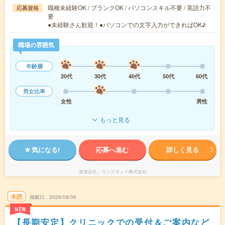
職種未経験OK / ブランクOK / パソコンスキル不要 / 英語力不
応募資格
要
●未経験さん歓迎！●パソコンでの文字入力ができればOK♪
職場の雰囲気
年齢層
20代
30代
40代
50代
60代
男女比率
女性
男性
もっと見る
気になる!
応募へ進む
詳しく見る
派遣会社
ランスタッド株式会社
未読
掲載日
2026/08/06
NEW
【長期安定】クリニックでの受付＆ご案内など