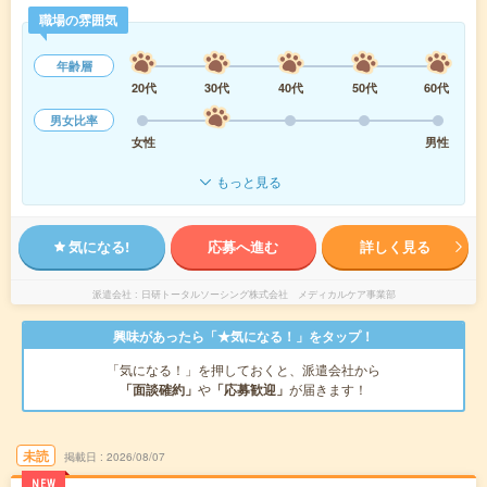
職場の雰囲気
年齢層
20代
30代
40代
50代
60代
男女比率
女性
男性
もっと見る
気になる!
応募へ進む
詳しく見る
派遣会社
日研トータルソーシング株式会社 メディカルケア事業部
興味があったら「★気になる！」をタップ！
「気になる！」を押しておくと、派遣会社から
「面談確約」
や
「応募歓迎」
が届きます！
未読
掲載日
2026/08/07
NEW