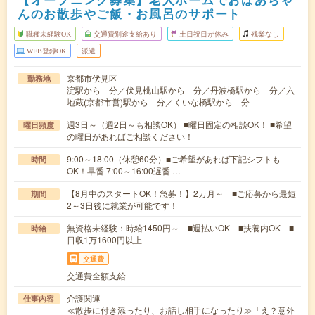
んのお散歩やご飯・お風呂のサポート
職種未経験OK
交通費別途支給あり
土日祝日が休み
残業なし
WEB登録OK
派遣
京都市伏見区
勤務地
淀駅から---分／伏見桃山駅から---分／丹波橋駅から---分／六
地蔵(京都市営)駅から---分／くいな橋駅から---分
週3日～（週2日～も相談OK） ■曜日固定の相談OK！ ■希望
曜日頻度
の曜日があればご相談ください！
9:00～18:00（休憩60分）■ご希望があれば下記シフトも
時間
OK！早番 7:00～16:00遅番 …
【8月中のスタートOK！急募！】2カ月～ ■ご応募から最短
期間
2～3日後に就業が可能です！
無資格未経験：時給1450円～ ■週払いOK ■扶養内OK ■
時給
日収1万1600円以上
交通費
交通費全額支給
介護関連
仕事内容
≪散歩に付き添ったり、お話し相手になったり≫「え？意外