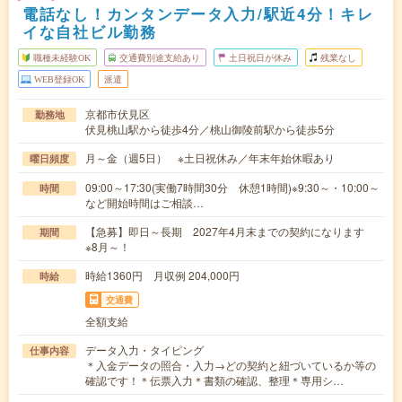
電話なし！カンタンデータ入力/駅近4分！キレ
イな自社ビル勤務
職種未経験OK
交通費別途支給あり
土日祝日が休み
残業なし
WEB登録OK
派遣
京都市伏見区
勤務地
伏見桃山駅から徒歩4分／桃山御陵前駅から徒歩5分
月～金（週5日） ※土日祝休み／年末年始休暇あり
曜日頻度
09:00～17:30(実働7時間30分 休憩1時間)※9:30～・10:00～
時間
など開始時間はご相談…
【急募】即日～長期 2027年4月末までの契約になります
期間
※8月～！
時給1360円 月収例 204,000円
時給
交通費
全額支給
データ入力・タイピング
仕事内容
＊入金データの照合・入力→どの契約と紐づいているか等の
確認です！＊伝票入力＊書類の確認、整理＊専用シ…