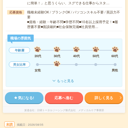
に簡単！」と思うくらい、スグできる仕事からスタ…
職種未経験OK / ブランクOK / パソコンスキル不要 / 英語力不
応募資格
要
■資格・経験・年齢不問■学歴不問■10名以上採用予定！■履
歴書不要■面談確約■社会保険完備■社員登用…
職場の雰囲気
年齢層
20代
30代
40代
50代
60代
男女比率
女性
男性
もっと見る
気になる!
応募へ進む
詳しく見る
派遣会社
日研トータルソーシング株式会社 メディカルケア事業部
未読
掲載日
2026/08/05