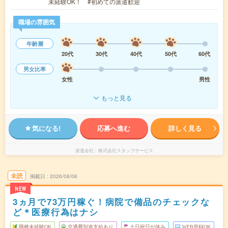
未経験OK！ #初めての派遣歓迎
職場の雰囲気
年齢層
20代
30代
40代
50代
60代
男女比率
女性
男性
もっと見る
気になる!
応募へ進む
詳しく見る
派遣会社
株式会社スタッフサービス
未読
掲載日
2026/08/06
NEW
3ヵ月で73万円稼ぐ！病院で備品のチェックな
ど＊医療行為はナシ
職種未経験OK
交通費別途支給あり
土日祝日が休み
WEB登録OK