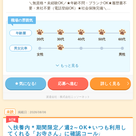
＼無資格＊未経験OK／★年齢不問・ブランクOK★履歴書不
要・来社不要（電話登録OK）★社会保険完備＼…
職場の雰囲気
年齢層
20代
30代
40代
50代
60代
男女比率
女性
男性
もっと見る
気になる!
応募へ進む
詳しく見る
派遣会社
株式会社ニッソーネット
未読
掲載日
2026/08/06
NEW
＼扶養内＊期間限定／週2～OK✦いつも利用し
てくれる「お寺さん」に確認コール♩