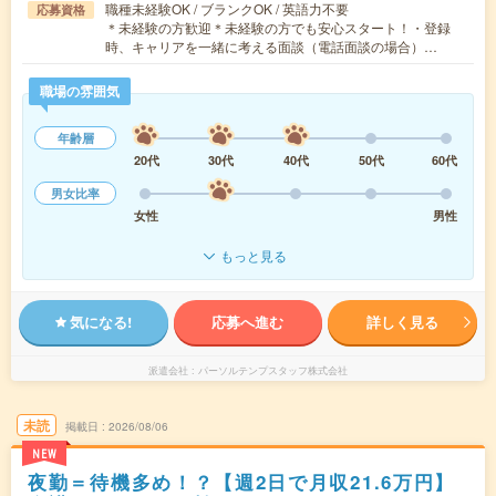
職種未経験OK / ブランクOK / 英語力不要
応募資格
＊未経験の方歓迎＊未経験の方でも安心スタート！・登録
時、キャリアを一緒に考える面談（電話面談の場合）…
職場の雰囲気
年齢層
20代
30代
40代
50代
60代
男女比率
女性
男性
もっと見る
気になる!
応募へ進む
詳しく見る
派遣会社
パーソルテンプスタッフ株式会社
未読
掲載日
2026/08/06
NEW
夜勤＝待機多め！？【週2日で月収21.6万円】