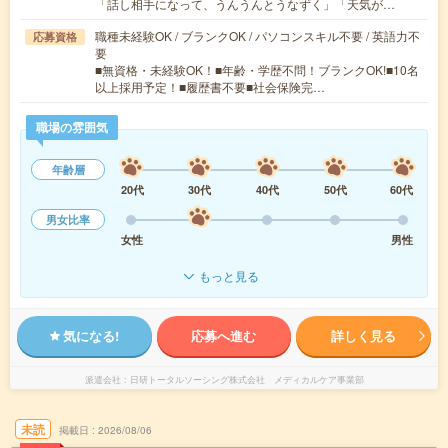
「話し相手になって、うんうんとうなずく」「天気が…
職種未経験OK / ブランクOK / パソコンスキル不要 / 英語力不
応募資格
要
■無資格・未経験OK！■年齢・学歴不問！ブランクOK!■10名
以上採用予定！■履歴書不要■社会保険完…
職場の雰囲気
年齢層
20代
30代
40代
50代
60代
男女比率
女性
男性
もっと見る
気になる!
応募へ進む
詳しく見る
派遣会社
日研トータルソーシング株式会社 メディカルケア事業部
未読
掲載日
2026/08/06