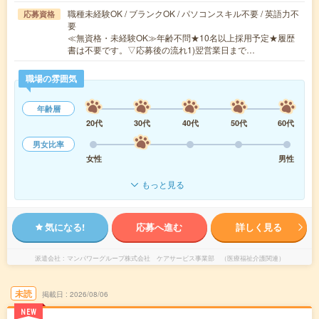
職種未経験OK / ブランクOK / パソコンスキル不要 / 英語力不
応募資格
要
≪無資格・未経験OK≫年齢不問★10名以上採用予定★履歴
書は不要です。▽応募後の流れ1)翌営業日まで…
職場の雰囲気
年齢層
20代
30代
40代
50代
60代
男女比率
女性
男性
もっと見る
気になる!
応募へ進む
詳しく見る
派遣会社
マンパワーグループ株式会社 ケアサービス事業部 （医療福祉介護関連）
未読
掲載日
2026/08/06
NEW