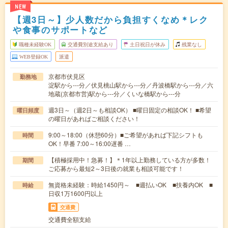
NEW
【週3日～】少人数だから負担すくなめ＊レク
や食事のサポートなど
職種未経験OK
交通費別途支給あり
土日祝日が休み
残業なし
WEB登録OK
派遣
京都市伏見区
勤務地
淀駅から---分／伏見桃山駅から---分／丹波橋駅から---分／六
地蔵(京都市営)駅から---分／くいな橋駅から---分
週3日～（週2日～も相談OK） ■曜日固定の相談OK！ ■希望
曜日頻度
の曜日があればご相談ください！
9:00～18:00（休憩60分）■ご希望があれば下記シフトも
時間
OK！早番 7:00～16:00遅番 …
【積極採用中！急募！】＊1年以上勤務している方が多数！
期間
ご応募から最短2～3日後の就業も相談可能です！
無資格未経験：時給1450円～ ■週払いOK ■扶養内OK ■
時給
日収1万1600円以上
交通費
交通費全額支給