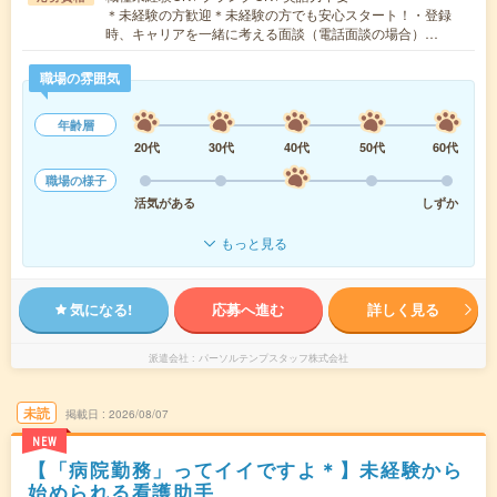
＊未経験の方歓迎＊未経験の方でも安心スタート！・登録
時、キャリアを一緒に考える面談（電話面談の場合）…
職場の雰囲気
年齢層
20代
30代
40代
50代
60代
職場の様子
活気がある
しずか
もっと見る
気になる!
応募へ進む
詳しく見る
派遣会社
パーソルテンプスタッフ株式会社
未読
掲載日
2026/08/07
NEW
【「病院勤務」ってイイですよ＊】未経験から
始められる看護助手