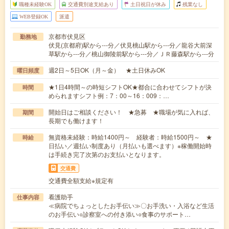
職種未経験OK
交通費別途支給あり
土日祝日が休み
残業なし
WEB登録OK
派遣
京都市伏見区
勤務地
伏見(京都府)駅から---分／伏見桃山駅から---分／龍谷大前深
草駅から---分／桃山御陵前駅から---分／ＪＲ藤森駅から---分
週2日～5日OK（月～金） ★土日休みOK
曜日頻度
★1日4時間～の時短シフトOK★都合に合わせてシフトが決
時間
められますシフト例：7：00～16：009：…
開始日はご相談ください！ ★急募 ★職場が気に入れば、
期間
長期でも働けます！
無資格未経験：時給1400円～ 経験者：時給1500円～ ★
時給
日払い／週払い制度あり（月払いも選べます）※稼働開始時
は手続き完了次第のお支払いとなります。
交通費
交通費全額支給※規定有
看護助手
仕事内容
≪病院でちょっとしたお手伝い≫〇お手洗い・入浴など生活
のお手伝い○診察室への付き添い○食事のサポート…