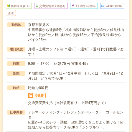
職種未経験OK
交通費別途支給あり
土日祝日が休み
WEB登録OK
派遣
京都市伏見区
勤務地
中書島駅から徒歩5分／桃山御陵前駅から徒歩3分／伏見桃山
駅から徒歩2分／桃山駅から徒歩15分／宇治(奈良線)駅から
バイク25分
月曜～土曜のシフト制 ＊週2日・週3日・週4日で日数選べま
曜日頻度
す！
9:00 ～ 17:00 （休憩 75 分 実働 6:45）
時間
▼期間限定：10月1日～12月中旬 もしくは 10月9日～12
期間
月8日 どちらでもOK！
時給1,400 円
時給
交通費
交通費実費支払（当社規定有り 上限4万円まで）
テレマーケティング・テレフォンオペレーター・コールセン
仕事内容
ター
☑週2～4日のシフト勤務♩☑無理なく＆ほどよく働ける！☑
短期だから扶養内ワークもOK✩「シンプルワー…