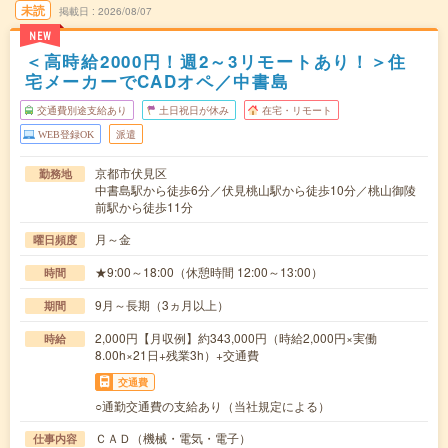
未読
掲載日
2026/08/07
NEW
＜高時給2000円！週2～3リモートあり！＞住
宅メーカーでCADオペ／中書島
交通費別途支給あり
土日祝日が休み
在宅・リモート
WEB登録OK
派遣
京都市伏見区
勤務地
中書島駅から徒歩6分／伏見桃山駅から徒歩10分／桃山御陵
前駅から徒歩11分
月～金
曜日頻度
★9:00～18:00（休憩時間 12:00～13:00）
時間
9月～長期（3ヵ月以上）
期間
2,000円【月収例】約343,000円（時給2,000円×実働
時給
8.00h×21日+残業3h）+交通費
交通費
○通勤交通費の支給あり（当社規定による）
ＣＡＤ（機械・電気・電子）
仕事内容