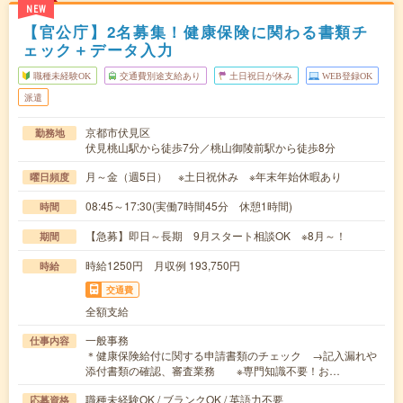
NEW
【官公庁】2名募集！健康保険に関わる書類チ
ェック＋データ入力
職種未経験OK
交通費別途支給あり
土日祝日が休み
WEB登録OK
派遣
京都市伏見区
勤務地
伏見桃山駅から徒歩7分／桃山御陵前駅から徒歩8分
月～金（週5日） ※土日祝休み ※年末年始休暇あり
曜日頻度
08:45～17:30(実働7時間45分 休憩1時間)
時間
【急募】即日～長期 9月スタート相談OK ※8月～！
期間
時給1250円 月収例 193,750円
時給
交通費
全額支給
一般事務
仕事内容
＊健康保険給付に関する申請書類のチェック →記入漏れや
添付書類の確認、審査業務 ※専門知識不要！お…
職種未経験OK / ブランクOK / 英語力不要
応募資格