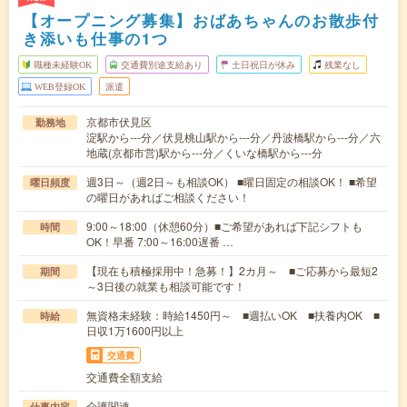
【オープニング募集】おばあちゃんのお散歩付
き添いも仕事の1つ
職種未経験OK
交通費別途支給あり
土日祝日が休み
残業なし
WEB登録OK
派遣
京都市伏見区
勤務地
淀駅から---分／伏見桃山駅から---分／丹波橋駅から---分／六
地蔵(京都市営)駅から---分／くいな橋駅から---分
週3日～（週2日～も相談OK） ■曜日固定の相談OK！ ■希望
曜日頻度
の曜日があればご相談ください！
9:00～18:00（休憩60分）■ご希望があれば下記シフトも
時間
OK！早番 7:00～16:00遅番 …
【現在も積極採用中！急募！】2カ月～ ■ご応募から最短2
期間
～3日後の就業も相談可能です！
無資格未経験：時給1450円～ ■週払いOK ■扶養内OK ■
時給
日収1万1600円以上
交通費
交通費全額支給
介護関連
仕事内容