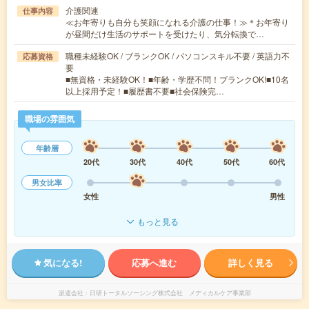
介護関連
仕事内容
≪お年寄りも自分も笑顔になれる介護の仕事！≫＊お年寄り
が昼間だけ生活のサポートを受けたり、気分転換で…
職種未経験OK / ブランクOK / パソコンスキル不要 / 英語力不
応募資格
要
■無資格・未経験OK！■年齢・学歴不問！ブランクOK!■10名
以上採用予定！■履歴書不要■社会保険完…
職場の雰囲気
年齢層
20代
30代
40代
50代
60代
男女比率
女性
男性
もっと見る
気になる!
応募へ進む
詳しく見る
派遣会社
日研トータルソーシング株式会社 メディカルケア事業部