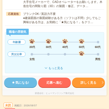
大手住宅メーカーで、CADオペレーターをお願いします。木
造住宅の間取り図（3D）の製図・修正、データ…
ブランクOK / 英語力不要
応募資格
●建築図面の製図経験がある方（ソフトは不問）少しでもご
興味がある方は、お気軽に「★気になる！」をクリ…
職場の雰囲気
年齢層
20代
30代
40代
50代
60代
男女比率
女性
男性
もっと見る
気になる!
応募へ進む
詳しく見る
派遣会社
ヒューマンリソシア株式会社
未読
掲載日
2026/08/07