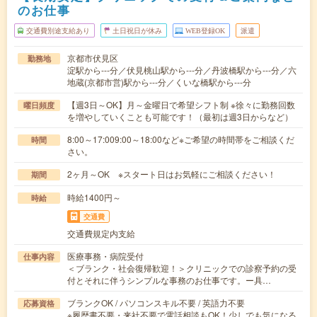
のお仕事
交通費別途支給あり
土日祝日が休み
WEB登録OK
派遣
京都市伏見区
勤務地
淀駅から---分／伏見桃山駅から---分／丹波橋駅から---分／六
地蔵(京都市営)駅から---分／くいな橋駅から---分
【週3日～OK】月～金曜日で希望シフト制 ※徐々に勤務回数
曜日頻度
を増やしていくことも可能です！（最初は週3日からなど）
8:00～17:009:00～18:00など※ご希望の時間帯をご相談くだ
時間
さい。
2ヶ月～OK ※スタート日はお気軽にご相談ください！
期間
時給1400円～
時給
交通費
交通費規定内支給
医療事務・病院受付
仕事内容
＜ブランク・社会復帰歓迎！＞クリニックでの診察予約の受
付とそれに伴うシンプルな事務のお仕事です。ー具…
ブランクOK / パソコンスキル不要 / 英語力不要
応募資格
※履歴書不要・来社不要で電話相談もOK！少しでも気になる