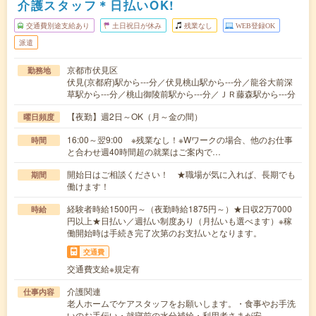
介護スタッフ＊日払いOK!
交通費別途支給あり
土日祝日が休み
残業なし
WEB登録OK
派遣
京都市伏見区
勤務地
伏見(京都府)駅から---分／伏見桃山駅から---分／龍谷大前深
草駅から---分／桃山御陵前駅から---分／ＪＲ藤森駅から---分
【夜勤】週2日～OK（月～金の間）
曜日頻度
16:00～翌9:00 ※残業なし！※Wワークの場合、他のお仕事
時間
と合わせ週40時間超の就業はご案内で…
開始日はご相談ください！ ★職場が気に入れば、長期でも
期間
働けます！
経験者時給1500円～（夜勤時給1875円～）★日収2万7000
時給
円以上★日払い／週払い制度あり（月払いも選べます）※稼
働開始時は手続き完了次第のお支払いとなります。
交通費
交通費支給※規定有
介護関連
仕事内容
老人ホームでケアスタッフをお願いします。・食事やお手洗
いのお手伝い・就寝前の水分補給・利用者さまが安…