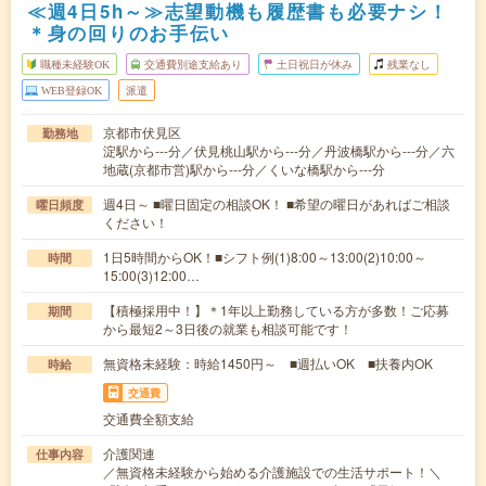
≪週4日5h～≫志望動機も履歴書も必要ナシ！
＊身の回りのお手伝い
職種未経験OK
交通費別途支給あり
土日祝日が休み
残業なし
WEB登録OK
派遣
京都市伏見区
勤務地
淀駅から---分／伏見桃山駅から---分／丹波橋駅から---分／六
地蔵(京都市営)駅から---分／くいな橋駅から---分
週4日～ ■曜日固定の相談OK！ ■希望の曜日があればご相談
曜日頻度
ください！
1日5時間からOK！■シフト例(1)8:00～13:00(2)10:00～
時間
15:00(3)12:00…
【積極採用中！】＊1年以上勤務している方が多数！ご応募
期間
から最短2～3日後の就業も相談可能です！
無資格未経験：時給1450円～ ■週払いOK ■扶養内OK
時給
交通費
交通費全額支給
介護関連
仕事内容
／無資格未経験から始める介護施設での生活サポート！＼