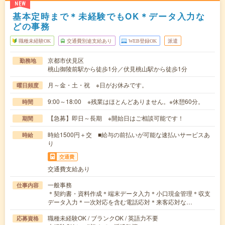
NEW
基本定時まで＊未経験でもOK＊データ入力な
どの事務
職種未経験OK
交通費別途支給あり
WEB登録OK
派遣
京都市伏見区
勤務地
桃山御陵前駅から徒歩1分／伏見桃山駅から徒歩1分
月～金・土・祝 ※日がお休みです。
曜日頻度
9:00～18:00 ※残業はほとんどありません。※休憩60分。
時間
【急募】即日～長期 ※開始日はご相談可能です！
期間
時給1500円＋交 ■給与の前払いが可能な速払いサービスあ
時給
り
交通費
交通費支給あり
一般事務
仕事内容
＊契約書・資料作成＊端末データ入力＊小口現金管理＊収支
データ入力＊一次対応を含む電話応対＊来客応対な…
職種未経験OK / ブランクOK / 英語力不要
応募資格