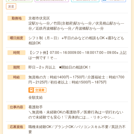
派遣
京都市伏見区
勤務地
淀駅から---分／竹田(京都府)駅から---分／伏見桃山駅から---
分／近鉄丹波橋駅から---分／丹波橋駅から---分
シフト制（月～日） ※平日のみなどの相談もOK ※週3なども
曜日頻度
相談OK
【シフト例】07:00～16:0009:00～18:0017:00～09:00※ 上記
時間
は一例です！そ…
即日～2ヶ月以上 ■開始日の相談OK！
期間
無資格の方：時給1400円～1750円 / 介護福祉士：時給1700
時給
円～2125円 / 初任者以上：時給1500円～1875円
交通費
全額支給
看護助手
仕事内容
＼無資格・未経験OKの看護助手／医療行為は一切行わない
ので未経験でも安心！▽具体的には…・リネンやシ…
職種未経験OK / ブランクOK / パソコンスキル不要 / 英語力不
応募資格
要