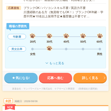
ブランクOK / パソコンスキル不要 / 英語力不要
応募資格
介護経験のある方（無資格でもOK！）ブランクOK年齢・学
歴不問★10名以上採用予定★履歴書は不要です…
職場の雰囲気
年齢層
20代
30代
40代
50代
60代
男女比率
女性
男性
もっと見る
気になる!
応募へ進む
詳しく見る
派遣会社
マンパワーグループ株式会社 ケアサービス事業部 （医療福祉介護関連）
未読
掲載日
2026/08/06
NEW