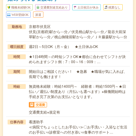
職種未経験OK
交通費別途支給あり
土日祝日が休み
残業なし
WEB登録OK
派遣
京都市伏見区
勤務地
伏見(京都府)駅から---分／伏見桃山駅から---分／龍谷大前深
草駅から---分／桃山御陵前駅から---分／ＪＲ藤森駅から---分
週2日～5日OK（月～金） ★土日休みOK
曜日頻度
★1日4時間～の時短シフトOK★都合に合わせてシフトが決
時間
められますシフト例：7：00～16：009：…
開始日はご相談ください！ ★急募 ★職場が気に入れば、
期間
長期でも働けます！
無資格未経験：時給1400円～ 経験者：時給1500円～★日
時給
払い／週払い制度あり（月払いも選べます）※稼働開始時は
手続き完了次第のお支払いとなります。
交通費
交通費支給※規定有
看護助手
仕事内容
≪病院でちょっとしたお手伝い≫〇お手洗い・入浴など生活
のお手伝い○診察室への付き添い○食事のサポート…