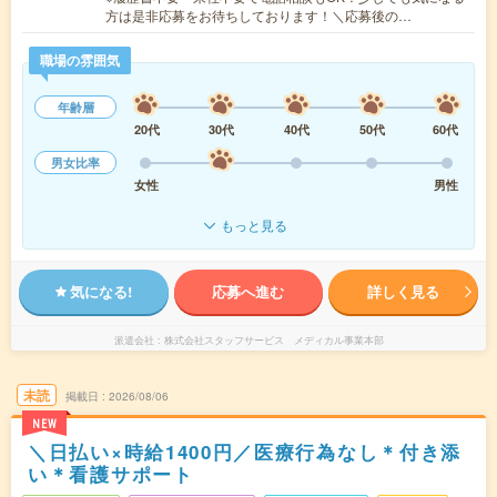
方は是非応募をお待ちしております！＼応募後の…
職場の雰囲気
年齢層
20代
30代
40代
50代
60代
男女比率
女性
男性
もっと見る
気になる!
応募へ進む
詳しく見る
派遣会社
株式会社スタッフサービス メディカル事業本部
未読
掲載日
2026/08/06
NEW
＼日払い×時給1400円／医療行為なし＊付き添
い＊看護サポート