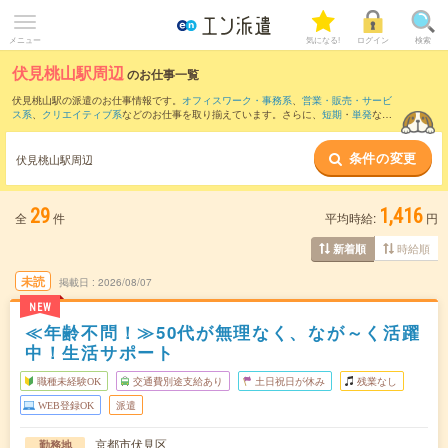
メニュー
気になる!
ログイン
検索
伏見桃山駅周辺
のお仕事一覧
伏見桃山駅の派遣のお仕事情報です。
オフィスワーク・事務系
、
営業・販売・サービ
ス系
、
クリエイティブ系
などのお仕事を取り揃えています。さらに、
短期
・
単発
など
の期間や、
職種未経験OK
などのこだわり条件で絞り込んでいただけます。
条件の変更
また、
烏丸駅
・
京都駅
・
四条(京都市営)駅
・
京都河原町駅
・
西大路駅
など近隣駅のお仕
伏見桃山駅周辺
事もご確認いただけます。
29
1,416
全
件
平均時給:
円
時給順
新着順
未読
掲載日
2026/08/07
NEW
≪年齢不問！≫50代が無理なく、なが～く活躍
中！生活サポート
職種未経験OK
交通費別途支給あり
土日祝日が休み
残業なし
WEB登録OK
派遣
京都市伏見区
勤務地