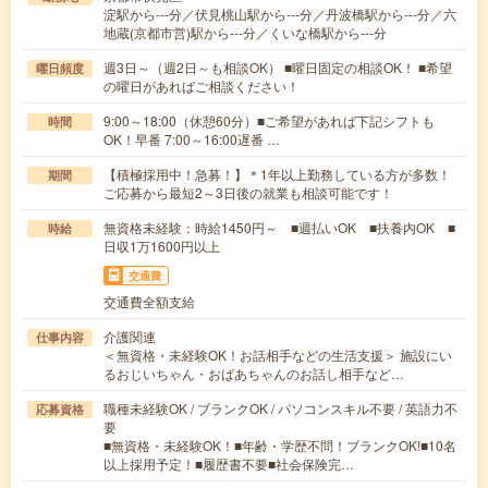
淀駅から---分／伏見桃山駅から---分／丹波橋駅から---分／六
地蔵(京都市営)駅から---分／くいな橋駅から---分
週3日～（週2日～も相談OK） ■曜日固定の相談OK！ ■希望
曜日頻度
の曜日があればご相談ください！
9:00～18:00（休憩60分）■ご希望があれば下記シフトも
時間
OK！早番 7:00～16:00遅番 …
【積極採用中！急募！】＊1年以上勤務している方が多数！
期間
ご応募から最短2～3日後の就業も相談可能です！
無資格未経験：時給1450円～ ■週払いOK ■扶養内OK ■
時給
日収1万1600円以上
交通費
交通費全額支給
介護関連
仕事内容
＜無資格・未経験OK！お話相手などの生活支援＞ 施設にい
るおじいちゃん・おばあちゃんのお話し相手など…
職種未経験OK / ブランクOK / パソコンスキル不要 / 英語力不
応募資格
要
■無資格・未経験OK！■年齢・学歴不問！ブランクOK!■10名
以上採用予定！■履歴書不要■社会保険完…