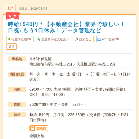
未読
掲載日
2026/08/05
NEW
時給1540円＊【不動産会社】業界で珍しい！
日祝+もう1日休み！データ管理など
職種未経験OK
交通費別途支給あり
残業なし
WEB登録OK
派遣
京都市伏見区
勤務地
桃山御陵前駅から徒歩2分／伏見桃山駅から徒歩2分
月・火・水・木・金・土(週5日) ※【日曜・祝日+もう1日お
曜日頻度
休み】
09:00～17:00(実働7時間 休憩1時間)※実働8時間に調整も
時間
OK！「9:00～18:00」
2026年08月中旬～長期 ※8月～！
期間
時給1540円 月収例：226,380円＋交通費（実働7H・月21
時給
日出勤時）
交通費
全額支給