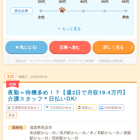
20代
30代
40代
50代
60代
男女比率
女性
男性
もっと見る
気になる!
応募へ進む
詳しく見る
派遣会社
マンパワーグループ株式会社 ケアサービス事業部 （医療福祉介護関連）
未読
掲載日
2026/08/05
NEW
夜勤＝待機多め！？【週2日で月収19.4万円】
介護スタッフ＊日払いOK!
交通費別途支給あり
土日祝日が休み
残業なし
WEB登録OK
派遣
滋賀県長浜市
勤務地
長浜駅から---分／高月駅から---分／木ノ本駅から---分／虎姫
駅から---分／田村駅から---分