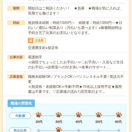
開始日はご相談ください！ ★急募 ★職場が気に入れば、
期間
長期でも働けます！
無資格未経験：時給1300円～ 経験者：時給1350円～★日
時給
払い／週払い制度あり（月払いも選べます）※稼働開始時は
手続き完了次第のお支払いとなります。
交通費
交通費支給※規定有
看護助手
仕事内容
≪病院でちょっとしたお手伝い≫〇お手洗い・入浴など生活
のお手伝い○診察室への付き添い○食事のサポート…
職種未経験OK / ブランクOK / パソコンスキル不要 / 英語力不
応募資格
要
≪無資格・未経験OK≫年齢不問★10名以上採用予定★履歴
書は不要です。▽応募後の流れ1)翌営業日まで…
職場の雰囲気
年齢層
20代
30代
40代
50代
60代
男女比率