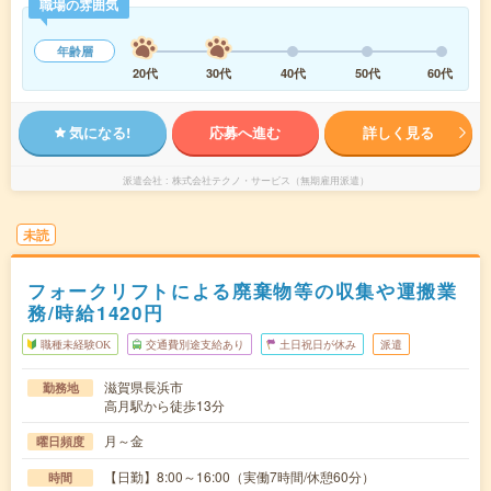
職場の雰囲気
年齢層
20代
30代
40代
50代
60代
気になる!
応募へ進む
詳しく見る
派遣会社
株式会社テクノ・サービス（無期雇用派遣）
未読
フォークリフトによる廃棄物等の収集や運搬業
務/時給1420円
職種未経験OK
交通費別途支給あり
土日祝日が休み
派遣
滋賀県長浜市
勤務地
高月駅から徒歩13分
月～金
曜日頻度
【日勤】8:00～16:00（実働7時間/休憩60分）
時間