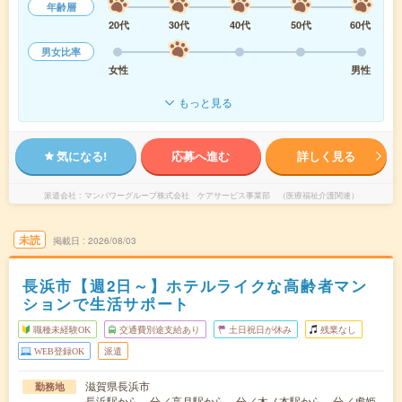
年齢層
20代
30代
40代
50代
60代
男女比率
女性
男性
もっと見る
気になる!
応募へ進む
詳しく見る
派遣会社
マンパワーグループ株式会社 ケアサービス事業部 （医療福祉介護関連）
未読
掲載日
2026/08/03
長浜市【週2日～】ホテルライクな高齢者マン
ションで生活サポート
職種未経験OK
交通費別途支給あり
土日祝日が休み
残業なし
WEB登録OK
派遣
滋賀県長浜市
勤務地
長浜駅から---分／高月駅から---分／木ノ本駅から---分／虎姫