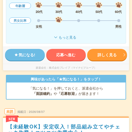
年齢層
20代
30代
40代
50代
60代
男女比率
女性
男性
もっと見る
気になる!
応募へ進む
詳しく見る
派遣会社
株式会社ブレイブ（マイナビグループ）
興味があったら「★気になる！」をタップ！
「気になる！」を押しておくと、派遣会社から
「面談確約」
や
「応募歓迎」
が届きます！
未読
掲載日
2026/08/07
NEW
【未経験OK】安定収入！部品組み立てやチェ