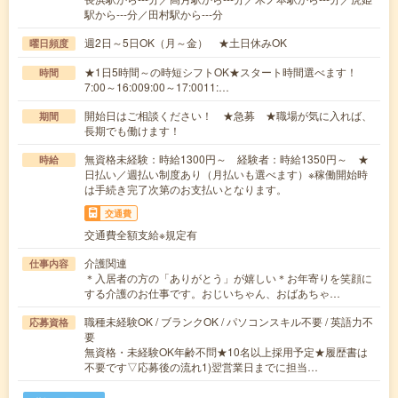
駅から---分／田村駅から---分
週2日～5日OK（月～金） ★土日休みOK
曜日頻度
★1日5時間～の時短シフトOK★スタート時間選べます！
時間
7:00～16:009:00～17:0011:…
開始日はご相談ください！ ★急募 ★職場が気に入れば、
期間
長期でも働けます！
無資格未経験：時給1300円～ 経験者：時給1350円～ ★
時給
日払い／週払い制度あり（月払いも選べます）※稼働開始時
は手続き完了次第のお支払いとなります。
交通費
交通費全額支給※規定有
介護関連
仕事内容
＊入居者の方の「ありがとう」が嬉しい＊お年寄りを笑顔に
する介護のお仕事です。おじいちゃん、おばあちゃ…
職種未経験OK / ブランクOK / パソコンスキル不要 / 英語力不
応募資格
要
無資格・未経験OK年齢不問★10名以上採用予定★履歴書は
不要です▽応募後の流れ1)翌営業日までに担当…