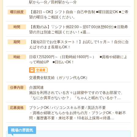
駅から---分／田村駅から---分
【週2日～OK】シフト自由・自己申告制 ■曜日固定OK ■ご希
曜日頻度
望の曜日をご相談ください。
【夜勤のみ】▽シフト例22:00～翌07:00(休憩60分)★日勤希
時間
望の方は別途ご相談ください！※週…
【最短2日でお仕事スタート！】お試しで1ヶ月～！自分に合
期間
えばそのまま長期もOK！
日収1万5200円～（日勤時給1600円～） ■資格や経験によ
時給
って時給UP ■日払いOK！
交通費
交通費全額支給（ガソリン代もOK）
介護関連
仕事内容
施設を利用されている方々は就寝中ですので各お部屋で、
「なにか異常がないか？」「ちゃんと眠れているか？…
ブランクOK / パソコンスキル不要 / 英語力不要
応募資格
・資格か経験どちらかをお持ちの方・ブランクOK・年齢不
問・履歴書不要・来社不要・10名以上採用≪待遇…
職場の雰囲気