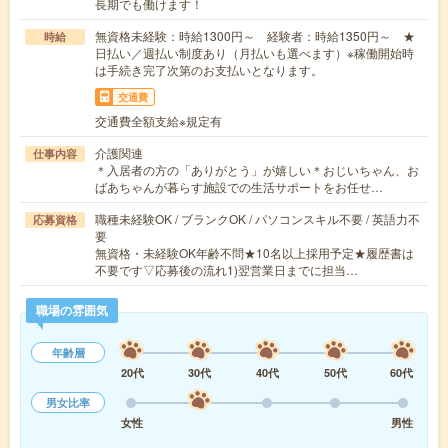
長期でも働けます！
無資格未経験：時給1300円～ 経験者：時給1350円～ ★
時給
日払い／週払い制度あり（月払いも選べます）※稼働開始時
は手続き完了次第のお支払いとなります。
交通費
交通費全額支給※規定有
介護関連
仕事内容
＊入居者の方の「ありがとう」が嬉しい＊おじいちゃん、お
ばあちゃんが暮らす施設での生活サポートをお任せ…
職種未経験OK / ブランクOK / パソコンスキル不要 / 英語力不
応募資格
要
無資格・未経験OK年齢不問★10名以上採用予定★履歴書は
不要です▽応募後の流れ1)翌営業日までに担当…
職場の雰囲気
年齢層
20代
30代
40代
50代
60代
男女比率
女性
男性