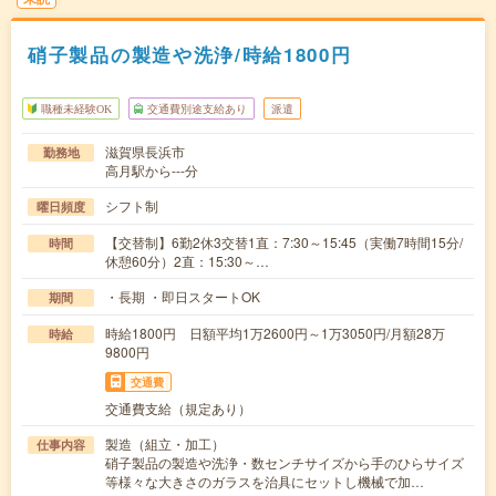
硝子製品の製造や洗浄/時給1800円
職種未経験OK
交通費別途支給あり
派遣
滋賀県長浜市
勤務地
高月駅から---分
シフト制
曜日頻度
【交替制】6勤2休3交替1直：7:30～15:45（実働7時間15分/
時間
休憩60分）2直：15:30～…
・長期 ・即日スタートOK
期間
時給1800円 日額平均1万2600円～1万3050円/月額28万
時給
9800円
交通費
交通費支給（規定あり）
製造（組立・加工）
仕事内容
硝子製品の製造や洗浄・数センチサイズから手のひらサイズ
等様々な大きさのガラスを治具にセットし機械で加…