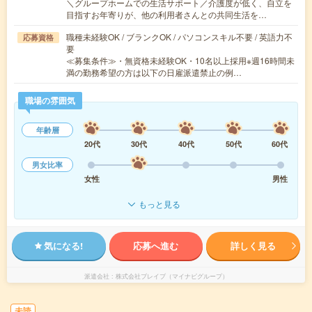
＼グループホームでの生活サポート／介護度が低く、自立を
目指すお年寄りが、他の利用者さんとの共同生活を…
職種未経験OK / ブランクOK / パソコンスキル不要 / 英語力不
応募資格
要
≪募集条件≫・無資格未経験OK・10名以上採用※週16時間未
満の勤務希望の方は以下の日雇派遣禁止の例…
職場の雰囲気
年齢層
20代
30代
40代
50代
60代
男女比率
女性
男性
もっと見る
気になる!
応募へ進む
詳しく見る
派遣会社
株式会社ブレイブ（マイナビグループ）
未読