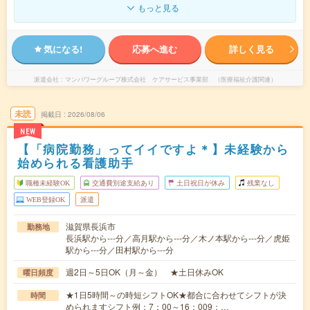
もっと見る
気になる!
応募へ進む
詳しく見る
派遣会社
マンパワーグループ株式会社 ケアサービス事業部 （医療福祉介護関連）
未読
掲載日
2026/08/06
NEW
【「病院勤務」ってイイですよ＊】未経験から
始められる看護助手
職種未経験OK
交通費別途支給あり
土日祝日が休み
残業なし
WEB登録OK
派遣
滋賀県長浜市
勤務地
長浜駅から---分／高月駅から---分／木ノ本駅から---分／虎姫
駅から---分／田村駅から---分
週2日～5日OK（月～金） ★土日休みOK
曜日頻度
★1日5時間～の時短シフトOK★都合に合わせてシフトが決
時間
められますシフト例：7：00～16：009：…