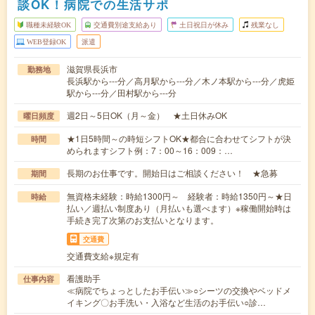
談OK！病院での生活サポ
職種未経験OK
交通費別途支給あり
土日祝日が休み
残業なし
WEB登録OK
派遣
滋賀県長浜市
勤務地
長浜駅から---分／高月駅から---分／木ノ本駅から---分／虎姫
駅から---分／田村駅から---分
週2日～5日OK（月～金） ★土日休みOK
曜日頻度
★1日5時間～の時短シフトOK★都合に合わせてシフトが決
時間
められますシフト例：7：00～16：009：…
長期のお仕事です。開始日はご相談ください！ ★急募
期間
無資格未経験：時給1300円～ 経験者：時給1350円～★日
時給
払い／週払い制度あり（月払いも選べます）※稼働開始時は
手続き完了次第のお支払いとなります。
交通費
交通費支給※規定有
看護助手
仕事内容
≪病院でちょっとしたお手伝い≫○シーツの交換やベッドメ
イキング〇お手洗い・入浴など生活のお手伝い○診…