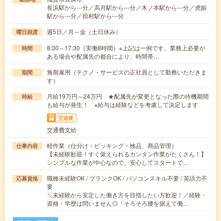
長浜駅から---分／高月駅から---分／木ノ本駅から---分／虎姫
駅から---分／田村駅から---分
週5日／月～金（土日休み）
曜日頻度
8:30～17:30（実働8時間）※上記は一例です。業務上必要が
時間
ある場合や配属先の都合により、時間帯…
無期雇用（テクノ・サービスの正社員として勤務いただきま
期間
す）
月給19万円～24万円 ★配属先が変更となった際の待機期間
時給
も給与が発生！ ※給与は経験などを考慮して決定します
交通費
交通費支給
軽作業（仕分け・ピッキング・検品、商品管理）
仕事内容
【未経験歓迎！すぐ覚えられるカンタン作業がたくさん！】
シンプルな作業が中心なので、安心してスタートで…
職種未経験OK / ブランクOK / パソコンスキル不要 / 英語力不
応募資格
要
＼未経験から安定した働き方を目指したい方歓迎！／経験・
資格・学歴は問いません◎「そろそろ腰を据えて働…