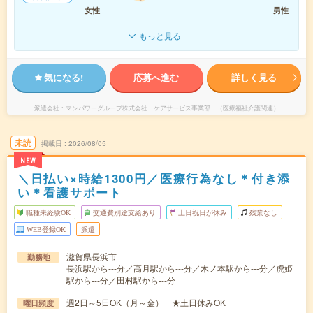
女性
男性
もっと見る
気になる!
応募へ進む
詳しく見る
派遣会社
マンパワーグループ株式会社 ケアサービス事業部 （医療福祉介護関連）
未読
掲載日
2026/08/05
NEW
＼日払い×時給1300円／医療行為なし＊付き添
い＊看護サポート
職種未経験OK
交通費別途支給あり
土日祝日が休み
残業なし
WEB登録OK
派遣
滋賀県長浜市
勤務地
長浜駅から---分／高月駅から---分／木ノ本駅から---分／虎姫
駅から---分／田村駅から---分
週2日～5日OK（月～金） ★土日休みOK
曜日頻度