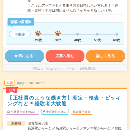
要
＼スキルアップを狙える働き方を目指したい方歓迎！／経
験・資格・学歴は問いません◎「そろそろ新しい仕事…
職場の雰囲気
年齢層
20代
30代
40代
50代
60代
気になる!
応募へ進む
詳しく見る
派遣会社
株式会社テクノ・サービス（無期雇用派遣）
未読
掲載日
2026/08/07
NEW
【正社員のような働き方】測定・検査・ピッキ
ングなど＊経験者大歓迎
交通費別途支給あり
土日祝日が休み
無期雇用派遣
滋賀県長浜市
勤務地
長浜駅から---分／高月駅から---分／木ノ本駅から---分／虎姫