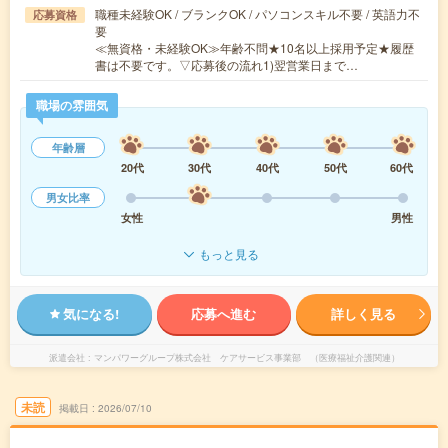
職種未経験OK / ブランクOK / パソコンスキル不要 / 英語力不
応募資格
要
≪無資格・未経験OK≫年齢不問★10名以上採用予定★履歴
書は不要です。▽応募後の流れ1)翌営業日まで…
職場の雰囲気
年齢層
20代
30代
40代
50代
60代
男女比率
女性
男性
もっと見る
気になる!
応募へ進む
詳しく見る
派遣会社
マンパワーグループ株式会社 ケアサービス事業部 （医療福祉介護関連）
未読
掲載日
2026/07/10