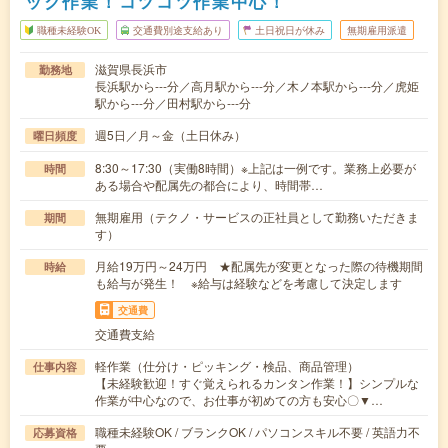
ック作業！コツコツ作業中心！
職種未経験OK
交通費別途支給あり
土日祝日が休み
無期雇用派遣
滋賀県長浜市
勤務地
長浜駅から---分／高月駅から---分／木ノ本駅から---分／虎姫
駅から---分／田村駅から---分
週5日／月～金（土日休み）
曜日頻度
8:30～17:30（実働8時間）※上記は一例です。業務上必要が
時間
ある場合や配属先の都合により、時間帯…
無期雇用（テクノ・サービスの正社員として勤務いただきま
期間
す）
月給19万円～24万円 ★配属先が変更となった際の待機期間
時給
も給与が発生！ ※給与は経験などを考慮して決定します
交通費
交通費支給
軽作業（仕分け・ピッキング・検品、商品管理）
仕事内容
【未経験歓迎！すぐ覚えられるカンタン作業！】シンプルな
作業が中心なので、お仕事が初めての方も安心〇▼…
職種未経験OK / ブランクOK / パソコンスキル不要 / 英語力不
応募資格