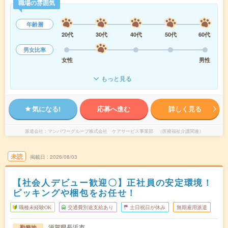
職場の雰囲気
年齢層
20代
30代
40代
50代
60代
男女比率
女性
男性
もっと見る
気になる!
応募へ進む
詳しく見る
派遣会社
マンパワーグループ株式会社 ケアサービス事業部 （医療福祉介護関連）
未読
掲載日
2026/08/03
【社会人デビュー歓迎〇】正社員の安定環境！
ピッキングや梱包をお任せ！
職種未経験OK
交通費別途支給あり
土日祝日が休み
無期雇用派遣
滋賀県長浜市
勤務地