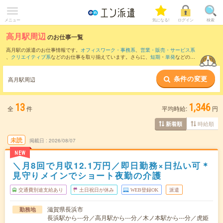
メニュー
気になる!
ログイン
検索
高月駅周辺
のお仕事一覧
高月駅の派遣のお仕事情報です。
オフィスワーク・事務系
、
営業・販売・サービス系
、
クリエイティブ系
などのお仕事を取り揃えています。さらに、
短期
・
単発
などの期
間や、
職種未経験OK
などのこだわり条件で絞り込んでいただけます。
条件の変更
また、
長浜駅
・
虎姫駅
・
田村駅
・
木ノ本駅
・
近江塩津駅
など近隣駅のお仕事もご確認
高月駅周辺
いただけます。
13
1,346
全
件
平均時給:
円
時給順
新着順
未読
掲載日
2026/08/07
NEW
＼月8回で月収12.1万円／即日勤務×日払い可＊
見守りメインでショート夜勤の介護
交通費別途支給あり
土日祝日が休み
WEB登録OK
派遣
滋賀県長浜市
勤務地
長浜駅から---分／高月駅から---分／木ノ本駅から---分／虎姫