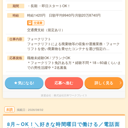
・長期 ・即日スタートOK！
期間
時給1420円 日額平均9940円/月額20万8740円
時給
交通費
交通費支給（規定あり）
フォークリフト
仕事内容
フォークリフトによる廃棄物等の収集や運搬業務・フォーク
リフトを使い廃棄物を乗せたコンテナを運び指定の…
職種未経験OK / ブランクOK
応募資格
＊フォークリフト免許ある方＊経験不問＊18～60歳くらいま
での男性活躍中＊2名募集
気になる!
応募へ進む
詳しく見る
派遣会社
株式会社日本ワークプレイス
未読
掲載日
2026/08/02
8月～OK！＼好きな時間曜日で働ける／電話面