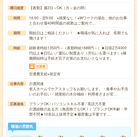
【夜勤】週2日～OK（月～金の間）
曜日頻度
16:00～翌9:00 ※残業なし！※Wワークの場合、他のお仕事
時間
と合わせ週40時間超の就業はご案内で…
開始日はご相談ください！ ★職場が気に入れば、長期でも
期間
働けます！
経験者時給1350円～（夜勤時給1688円～）★日収2万4300
時給
円以上★日払い／週払い制度あり（月払いも選べます）※稼
働開始時は手続き完了次第のお支払いとなります。
交通費
交通費支給※規定有
介護関連
仕事内容
老人ホームでケアスタッフをお願いします。・食事やお手洗
いのお手伝い・就寝前の水分補給・利用者さまが安…
ブランクOK / パソコンスキル不要 / 英語力不要
応募資格
介護経験のある方（無資格でもOK！）ブランクOK年齢・学
歴不問★10名以上採用予定★履歴書は不要です…
職場の雰囲気