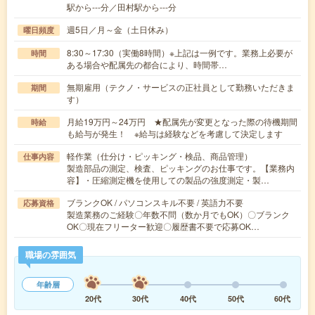
駅から---分／田村駅から---分
週5日／月～金（土日休み）
曜日頻度
8:30～17:30（実働8時間）※上記は一例です。業務上必要が
時間
ある場合や配属先の都合により、時間帯…
無期雇用（テクノ・サービスの正社員として勤務いただきま
期間
す）
月給19万円～24万円 ★配属先が変更となった際の待機期間
時給
も給与が発生！ ※給与は経験などを考慮して決定します
軽作業（仕分け・ピッキング・検品、商品管理）
仕事内容
製造部品の測定、検査、ピッキングのお仕事です。【業務内
容】・圧縮測定機を使用しての製品の強度測定・製…
ブランクOK / パソコンスキル不要 / 英語力不要
応募資格
製造業務のご経験〇年数不問（数か月でもOK）〇ブランク
OK〇現在フリーター歓迎〇履歴書不要で応募OK…
職場の雰囲気
年齢層
20代
30代
40代
50代
60代