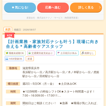
気になる!
応募へ進む
詳しく見る
派遣会社
株式会社テクノ・サービス（無期雇用派遣）
未読
掲載日
2026/08/07
NEW
【計画業務・家族対応ナシも叶う】現場に向き
合える＊高齢者ケアスタッフ
職種未経験OK
交通費別途支給あり
土日祝日が休み
残業なし
WEB登録OK
派遣
滋賀県長浜市
勤務地
長浜駅から---分／高月駅から---分／木ノ本駅から---分／虎姫
駅から---分／田村駅から---分
週2日～5日OK（月～金） ★土日休みOK
曜日頻度
★1日5時間～の時短シフトOK★スタート時間選べます！
時間
7:00～16:009:00～17:0011:…
開始日はご相談ください！ ★急募 ★職場が気に入れば、
期間