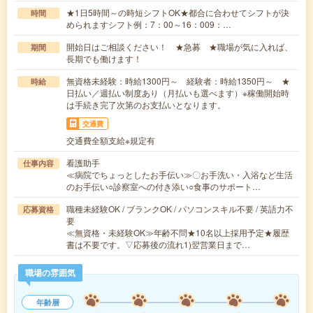
★1日5時間～の時短シフトOK★都合に合わせてシフトが決
時間
められますシフト例：7：00～16：009：…
開始日はご相談ください！ ★急募 ★職場が気に入れば、
期間
長期でも働けます！
無資格未経験：時給1300円～ 経験者：時給1350円～ ★
時給
日払い／週払い制度あり（月払いも選べます）※稼働開始時
は手続き完了次第のお支払いとなります。
交通費
交通費全額支給※規定有
看護助手
仕事内容
≪病院でちょっとしたお手伝い≫〇お手洗い・入浴など生活
のお手伝い○診察室への付き添い○食事のサポート…
職種未経験OK / ブランクOK / パソコンスキル不要 / 英語力不
応募資格
要
≪無資格・未経験OK≫年齢不問★10名以上採用予定★履歴
書は不要です。▽応募後の流れ1)翌営業日まで…
職場の雰囲気
年齢層