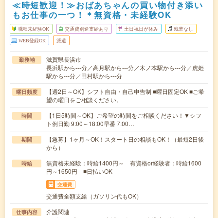
≪時短歓迎！≫おばあちゃんの買い物付き添い
もお仕事の一つ！＊無資格・未経験OK
職種未経験OK
交通費別途支給あり
土日祝日が休み
残業なし
WEB登録OK
派遣
滋賀県長浜市
勤務地
長浜駅から---分／高月駅から---分／木ノ本駅から---分／虎姫
駅から---分／田村駅から---分
【週2日～OK】シフト自由・自己申告制 ■曜日固定OK ■ご希
曜日頻度
望の曜日をご相談ください。
【1日5時間～OK】ご希望の時間をご相談ください！▼シフ
時間
ト例日勤 9:00～18:00早番 7:00…
【急募】1ヶ月～OK！スタート日の相談もOK！（最短2日後
期間
から）
無資格未経験：時給1400円～ 有資格or経験者：時給1600
時給
円～1650円 ■日払いOK
交通費
交通費全額支給（ガソリン代もOK）
介護関連
仕事内容