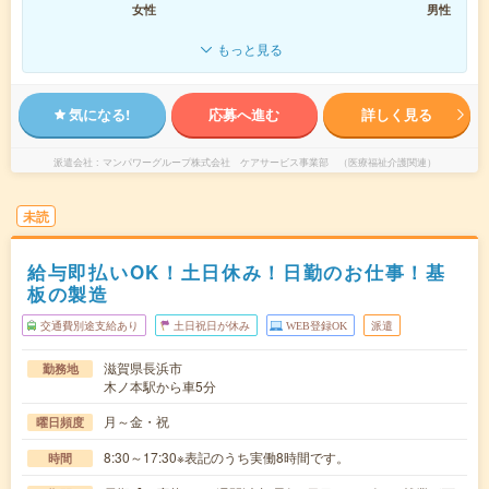
女性
男性
もっと見る
気になる!
応募へ進む
詳しく見る
派遣会社
マンパワーグループ株式会社 ケアサービス事業部 （医療福祉介護関連）
未読
給与即払いOK！土日休み！日勤のお仕事！基
板の製造
交通費別途支給あり
土日祝日が休み
WEB登録OK
派遣
滋賀県長浜市
勤務地
木ノ本駅から車5分
月～金・祝
曜日頻度
8:30～17:30※表記のうち実働8時間です。
時間