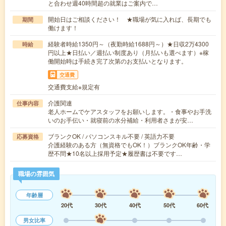
と合わせ週40時間超の就業はご案内で…
開始日はご相談ください！ ★職場が気に入れば、長期でも
期間
働けます！
経験者時給1350円～（夜勤時給1688円～）★日収2万4300
時給
円以上★日払い／週払い制度あり（月払いも選べます）※稼
働開始時は手続き完了次第のお支払いとなります。
交通費
交通費支給※規定有
介護関連
仕事内容
老人ホームでケアスタッフをお願いします。・食事やお手洗
いのお手伝い・就寝前の水分補給・利用者さまが安…
ブランクOK / パソコンスキル不要 / 英語力不要
応募資格
介護経験のある方（無資格でもOK！）ブランクOK年齢・学
歴不問★10名以上採用予定★履歴書は不要です…
職場の雰囲気
年齢層
20代
30代
40代
50代
60代
男女比率