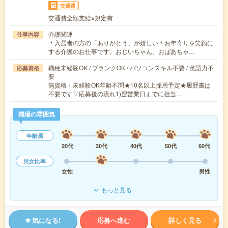
交通費
交通費全額支給※規定有
介護関連
仕事内容
＊入居者の方の「ありがとう」が嬉しい＊お年寄りを笑顔に
する介護のお仕事です。おじいちゃん、おばあちゃ…
職種未経験OK / ブランクOK / パソコンスキル不要 / 英語力不
応募資格
要
無資格・未経験OK年齢不問★10名以上採用予定★履歴書は
不要です▽応募後の流れ1)翌営業日までに担当…
職場の雰囲気
年齢層
20代
30代
40代
50代
60代
男女比率
女性
男性
もっと見る
気になる!
応募へ進む
詳しく見る