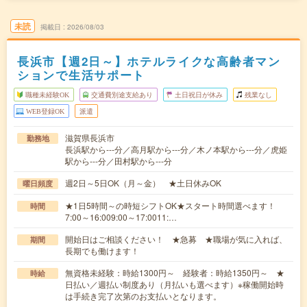
未読
掲載日
2026/08/03
長浜市【週2日～】ホテルライクな高齢者マン
ションで生活サポート
職種未経験OK
交通費別途支給あり
土日祝日が休み
残業なし
WEB登録OK
派遣
滋賀県長浜市
勤務地
長浜駅から---分／高月駅から---分／木ノ本駅から---分／虎姫
駅から---分／田村駅から---分
週2日～5日OK（月～金） ★土日休みOK
曜日頻度
★1日5時間～の時短シフトOK★スタート時間選べます！
時間
7:00～16:009:00～17:0011:…
開始日はご相談ください！ ★急募 ★職場が気に入れば、
期間
長期でも働けます！
無資格未経験：時給1300円～ 経験者：時給1350円～ ★
時給
日払い／週払い制度あり（月払いも選べます）※稼働開始時
は手続き完了次第のお支払いとなります。