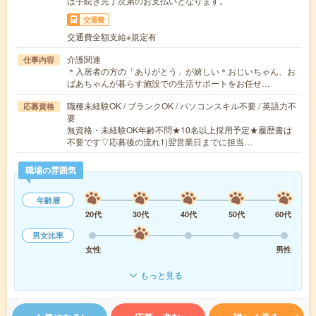
は手続き完了次第のお支払いとなります。
交通費
交通費全額支給※規定有
介護関連
仕事内容
＊入居者の方の「ありがとう」が嬉しい＊おじいちゃん、お
ばあちゃんが暮らす施設での生活サポートをお任せ…
職種未経験OK / ブランクOK / パソコンスキル不要 / 英語力不
応募資格
要
無資格・未経験OK年齢不問★10名以上採用予定★履歴書は
不要です▽応募後の流れ1)翌営業日までに担当…
職場の雰囲気
年齢層
20代
30代
40代
50代
60代
男女比率
女性
男性
もっと見る