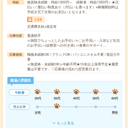
無資格未経験：時給1300円～ 経験者：時給1350円～★日
時給
払い／週払い制度あり（月払いも選べます）※稼働開始時は
手続き完了次第のお支払いとなります。
交通費
交通費支給※規定有
看護助手
仕事内容
≪病院でちょっとしたお手伝い≫〇お手洗い・入浴など生活
のお手伝い○診察室への付き添い○食事のサポート…
職種未経験OK / ブランクOK / パソコンスキル不要 / 英語力不
応募資格
要
≪無資格・未経験OK≫年齢不問★10名以上採用予定★履歴
書は不要です。▽応募後の流れ1)翌営業日まで…
職場の雰囲気
年齢層
20代
30代
40代
50代
60代
男女比率
女性
男性
もっと見る