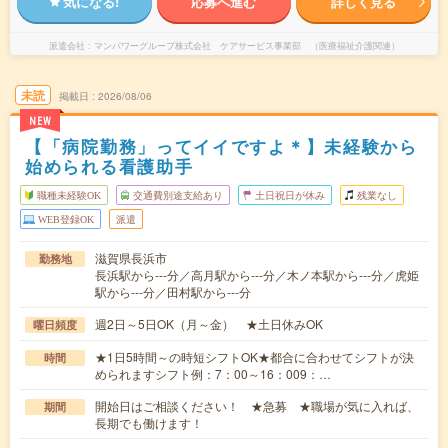
気になる!
応募へ進む
詳しく見る
派遣会社
マンパワーグループ株式会社 ケアサービス事業部 （医療福祉介護関連）
未読
掲載日
2026/08/06
NEW
【「病院勤務」ってイイですよ＊】未経験から
始められる看護助手
職種未経験OK
交通費別途支給あり
土日祝日が休み
残業なし
WEB登録OK
派遣
滋賀県長浜市
勤務地
長浜駅から---分／高月駅から---分／木ノ本駅から---分／虎姫
駅から---分／田村駅から---分
週2日～5日OK（月～金） ★土日休みOK
曜日頻度
★1日5時間～の時短シフトOK★都合に合わせてシフトが決
時間
められますシフト例：7：00～16：009：…
開始日はご相談ください！ ★急募 ★職場が気に入れば、
期間
長期でも働けます！