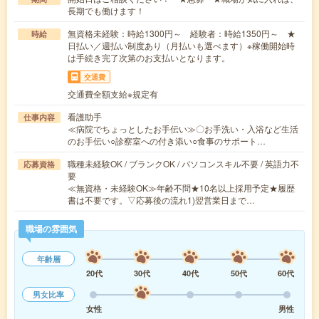
長期でも働けます！
無資格未経験：時給1300円～ 経験者：時給1350円～ ★
時給
日払い／週払い制度あり（月払いも選べます）※稼働開始時
は手続き完了次第のお支払いとなります。
交通費
交通費全額支給※規定有
看護助手
仕事内容
≪病院でちょっとしたお手伝い≫〇お手洗い・入浴など生活
のお手伝い○診察室への付き添い○食事のサポート…
職種未経験OK / ブランクOK / パソコンスキル不要 / 英語力不
応募資格
要
≪無資格・未経験OK≫年齢不問★10名以上採用予定★履歴
書は不要です。▽応募後の流れ1)翌営業日まで…
職場の雰囲気
年齢層
20代
30代
40代
50代
60代
男女比率
女性
男性