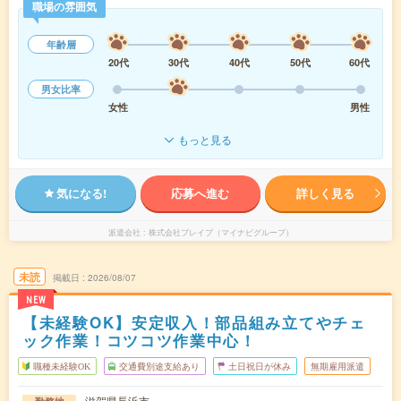
職場の雰囲気
年齢層
20代
30代
40代
50代
60代
男女比率
女性
男性
もっと見る
気になる!
応募へ進む
詳しく見る
派遣会社
株式会社ブレイブ（マイナビグループ）
未読
掲載日
2026/08/07
NEW
【未経験OK】安定収入！部品組み立てやチェ
ック作業！コツコツ作業中心！
職種未経験OK
交通費別途支給あり
土日祝日が休み
無期雇用派遣
滋賀県長浜市