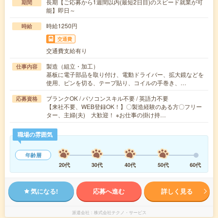
長期【ご応募から1週間以内(最短2日目)のスピード就業が可
期間
能】即日～
時給1250円
時給
交通費
交通費支給有り
製造（組立・加工）
仕事内容
基板に電子部品を取り付け、電動ドライバー、拡大鏡などを
使用、ピンを切る、テープ貼り、コイルの手巻き、…
ブランクOK / パソコンスキル不要 / 英語力不要
応募資格
【来社不要、WEB登録OK！】〇製造経験のある方〇フリー
ター、主婦(夫) 大歓迎！ ※お仕事の掛け持…
職場の雰囲気
年齢層
20代
30代
40代
50代
60代
気になる!
応募へ進む
詳しく見る
派遣会社
株式会社テクノ・サービス