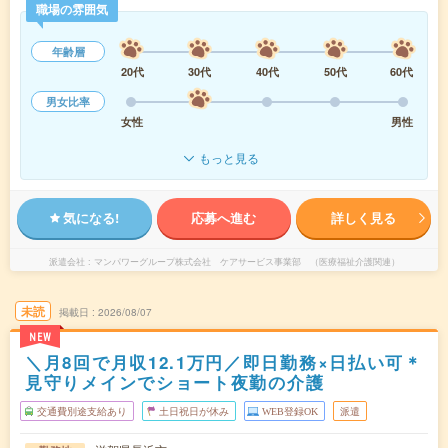
職場の雰囲気
年齢層
20代
30代
40代
50代
60代
男女比率
女性
男性
もっと見る
気になる!
応募へ進む
詳しく見る
派遣会社
マンパワーグループ株式会社 ケアサービス事業部 （医療福祉介護関連）
未読
掲載日
2026/08/07
NEW
＼月8回で月収12.1万円／即日勤務×日払い可＊
見守りメインでショート夜勤の介護
交通費別途支給あり
土日祝日が休み
WEB登録OK
派遣