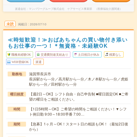
派遣会社
マンパワーグループ株式会社 ケアサービス事業部 （医療福祉介護関連）
未読
掲載日
2026/07/10
≪時短歓迎！≫おばあちゃんの買い物付き添い
もお仕事の一つ！＊無資格・未経験OK
職種未経験OK
交通費別途支給あり
土日祝日が休み
残業なし
WEB登録OK
派遣
滋賀県長浜市
勤務地
長浜駅から---分／高月駅から---分／木ノ本駅から---分／虎姫
駅から---分／田村駅から---分
【週2日～OK】シフト自由・自己申告制 ■曜日固定OK ■ご希
曜日頻度
望の曜日をご相談ください。
【1日5時間～OK】ご希望の時間をご相談ください！▼シフ
時間
ト例日勤 9:00～18:00早番 7:00…
【急募】1ヶ月～OK！スタート日の相談もOK！（最短2日後
期間
から）