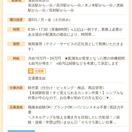
勤務地
長浜駅から---分／高月駅から---分／木ノ本駅から---分／虎姫
駅から---分／田村駅から---分
週5日／月～金（土日休み）
曜日頻度
8:30～17:30（実働8時間）※上記は一例です。業務上必要が
時間
ある場合や配属先の都合により、時間帯…
無期雇用（テクノ・サービスの正社員として勤務いただきま
期間
す）
月給19万円～24万円 ★配属先が変更となった際の待機期間
時給
も給与が発生！ ※給与は経験などを考慮して決定します
交通費
交通費支給
軽作業（仕分け・ピッキング・検品、商品管理）
仕事内容
【未経験歓迎！すぐ覚えられるカンタン作業！】シンプルな
作業が中心なので、お仕事が初めての方も安心〇▼…
職種未経験OK / ブランクOK / パソコンスキル不要 / 英語力不
応募資格
要
＼スキルアップを狙える働き方を目指したい方歓迎！／経
験・資格・学歴は問いません◎「そろそろ新しい仕事…