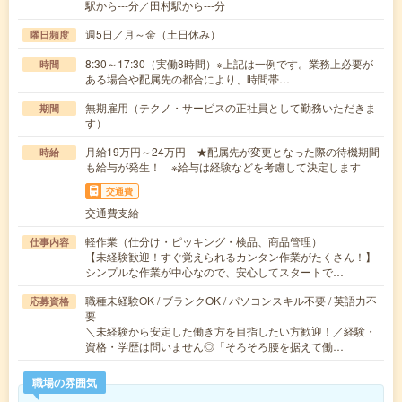
駅から---分／田村駅から---分
週5日／月～金（土日休み）
曜日頻度
8:30～17:30（実働8時間）※上記は一例です。業務上必要が
時間
ある場合や配属先の都合により、時間帯…
無期雇用（テクノ・サービスの正社員として勤務いただきま
期間
す）
月給19万円～24万円 ★配属先が変更となった際の待機期間
時給
も給与が発生！ ※給与は経験などを考慮して決定します
交通費
交通費支給
軽作業（仕分け・ピッキング・検品、商品管理）
仕事内容
【未経験歓迎！すぐ覚えられるカンタン作業がたくさん！】
シンプルな作業が中心なので、安心してスタートで…
職種未経験OK / ブランクOK / パソコンスキル不要 / 英語力不
応募資格
要
＼未経験から安定した働き方を目指したい方歓迎！／経験・
資格・学歴は問いません◎「そろそろ腰を据えて働…
職場の雰囲気