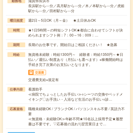
滋賀県長浜市
勤務地
長浜駅から---分／高月駅から---分／木ノ本駅から---分／虎姫
駅から---分／田村駅から---分
週2日～5日OK（月～金） ★土日休みOK
曜日頻度
★1日5時間～の時短シフトOK★都合に合わせてシフトが決
時間
められますシフト例：7：00～16：009：…
長期のお仕事です。開始日はご相談ください！ ★急募
期間
無資格未経験：時給1300円～ 経験者：時給1350円～★日
時給
払い／週払い制度あり（月払いも選べます）※稼働開始時は
手続き完了次第のお支払いとなります。
交通費
交通費支給※規定有
看護助手
仕事内容
≪病院でちょっとしたお手伝い≫○シーツの交換やベッドメ
イキング〇お手洗い・入浴など生活のお手伝い○診…
職種未経験OK / ブランクOK / パソコンスキル不要 / 英語力不
応募資格
要
≪無資格・未経験OK≫年齢不問★10名以上採用予定★履歴
書は不要です。▽応募後の流れ1)翌営業日まで…