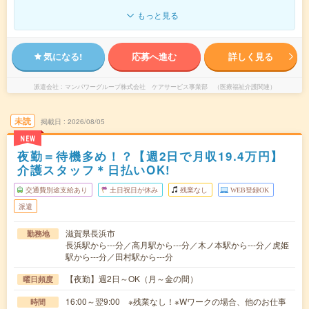
もっと見る
気になる!
応募へ進む
詳しく見る
派遣会社
マンパワーグループ株式会社 ケアサービス事業部 （医療福祉介護関連）
未読
掲載日
2026/08/05
NEW
夜勤＝待機多め！？【週2日で月収19.4万円】
介護スタッフ＊日払いOK!
交通費別途支給あり
土日祝日が休み
残業なし
WEB登録OK
派遣
滋賀県長浜市
勤務地
長浜駅から---分／高月駅から---分／木ノ本駅から---分／虎姫
駅から---分／田村駅から---分
【夜勤】週2日～OK（月～金の間）
曜日頻度
16:00～翌9:00 ※残業なし！※Wワークの場合、他のお仕事
時間