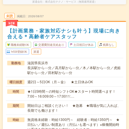
派遣会社
株式会社テクノ・サービス（無期雇用派遣）
未読
掲載日
2026/08/07
NEW
【計画業務・家族対応ナシも叶う】現場に向き
合える＊高齢者ケアスタッフ
職種未経験OK
交通費別途支給あり
土日祝日が休み
残業なし
WEB登録OK
派遣
滋賀県長浜市
勤務地
長浜駅から---分／高月駅から---分／木ノ本駅から---分／虎姫
駅から---分／田村駅から---分
週2日～5日OK（月～金） ★土日休みOK
曜日頻度
★1日5時間～の時短シフトOK★スタート時間選べます！
時間
7:00～16:009:00～17:0011:…
開始日はご相談ください！ ★急募 ★職場が気に入れば、
期間
長期でも働けます！
無資格未経験：時給1300円～ 経験者：時給1350円～ ★
時給
日払い／週払い制度あり（月払いも選べます）※稼働開始時