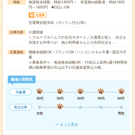
無資格未経験：時給1400円～ 有資格or経験者：時給1600
時給
円～1650円 ■日払いOK
交通費
交通費全額支給（ガソリン代もOK）
介護関連
仕事内容
＼グループホームでの生活サポート／介護度が低く、自立を
目指すお年寄りが、他の利用者さんとの共同生活を…
職種未経験OK / ブランクOK / パソコンスキル不要 / 英語力不
応募資格
要
≪募集条件≫・無資格未経験OK・10名以上採用※週16時間未
満の勤務希望の方は以下の日雇派遣禁止の例…
職場の雰囲気
年齢層
20代
30代
40代
50代
60代
男女比率
女性
男性
もっと見る