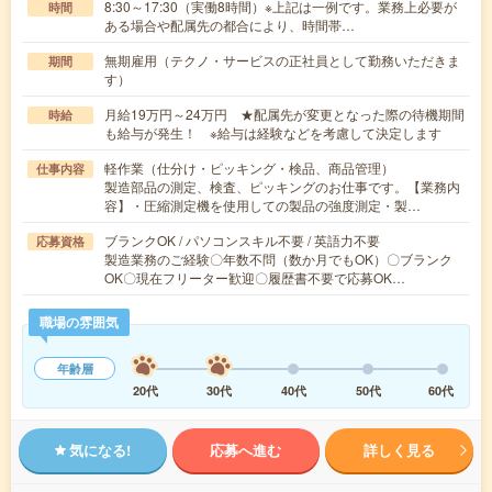
8:30～17:30（実働8時間）※上記は一例です。業務上必要が
時間
ある場合や配属先の都合により、時間帯…
無期雇用（テクノ・サービスの正社員として勤務いただきま
期間
す）
月給19万円～24万円 ★配属先が変更となった際の待機期間
時給
も給与が発生！ ※給与は経験などを考慮して決定します
軽作業（仕分け・ピッキング・検品、商品管理）
仕事内容
製造部品の測定、検査、ピッキングのお仕事です。【業務内
容】・圧縮測定機を使用しての製品の強度測定・製…
ブランクOK / パソコンスキル不要 / 英語力不要
応募資格
製造業務のご経験〇年数不問（数か月でもOK）〇ブランク
OK〇現在フリーター歓迎〇履歴書不要で応募OK…
職場の雰囲気
年齢層
20代
30代
40代
50代
60代
気になる!
応募へ進む
詳しく見る