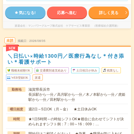
気になる!
応募へ進む
詳しく見る
派遣会社
マンパワーグループ株式会社 ケアサービス事業部 （医療福祉介護関連）
未読
掲載日
2026/08/05
NEW
＼日払い×時給1300円／医療行為なし＊付き添
い＊看護サポート
職種未経験OK
交通費別途支給あり
土日祝日が休み
残業なし
WEB登録OK
派遣
滋賀県長浜市
勤務地
長浜駅から---分／高月駅から---分／木ノ本駅から---分／虎姫
駅から---分／田村駅から---分
週2日～5日OK（月～金） ★土日休みOK
曜日頻度
★1日5時間～の時短シフトOK★都合に合わせてシフトが決
時間
められますシフト例：7：00～16：009：…
開始日はご相談ください！ ★急募 ★職場が気に入れば、
期間