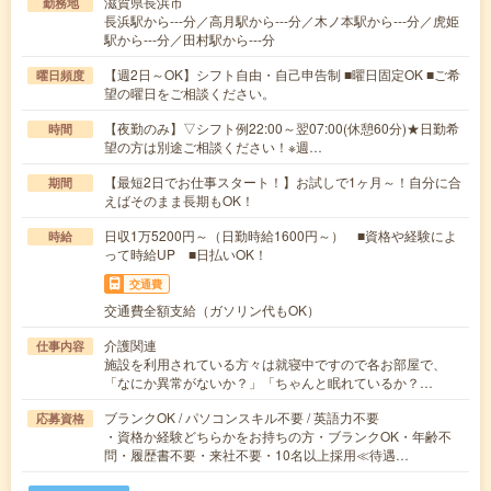
滋賀県長浜市
勤務地
長浜駅から---分／高月駅から---分／木ノ本駅から---分／虎姫
駅から---分／田村駅から---分
【週2日～OK】シフト自由・自己申告制 ■曜日固定OK ■ご希
曜日頻度
望の曜日をご相談ください。
【夜勤のみ】▽シフト例22:00～翌07:00(休憩60分)★日勤希
時間
望の方は別途ご相談ください！※週…
【最短2日でお仕事スタート！】お試しで1ヶ月～！自分に合
期間
えばそのまま長期もOK！
日収1万5200円～（日勤時給1600円～） ■資格や経験によ
時給
って時給UP ■日払いOK！
交通費
交通費全額支給（ガソリン代もOK）
介護関連
仕事内容
施設を利用されている方々は就寝中ですので各お部屋で、
「なにか異常がないか？」「ちゃんと眠れているか？…
ブランクOK / パソコンスキル不要 / 英語力不要
応募資格
・資格か経験どちらかをお持ちの方・ブランクOK・年齢不
問・履歴書不要・来社不要・10名以上採用≪待遇…