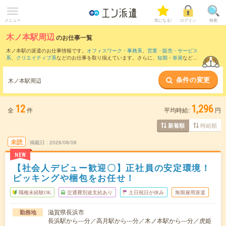
メニュー
気になる!
ログイン
検索
木ノ本駅周辺
のお仕事一覧
木ノ本駅の派遣のお仕事情報です。
オフィスワーク・事務系
、
営業・販売・サービス
系
、
クリエイティブ系
などのお仕事を取り揃えています。さらに、
短期
・
単発
などの
期間や、
職種未経験OK
などのこだわり条件で絞り込んでいただけます。
条件の変更
また、
虎姫駅
・
高月駅
・
近江塩津駅
・
永原駅
・
河毛駅
など近隣駅のお仕事もご確認い
木ノ本駅周辺
ただけます。
12
1,296
全
件
平均時給:
円
時給順
新着順
未読
掲載日
2026/08/08
NEW
【社会人デビュー歓迎〇】正社員の安定環境！
ピッキングや梱包をお任せ！
職種未経験OK
交通費別途支給あり
土日祝日が休み
無期雇用派遣
滋賀県長浜市
勤務地
長浜駅から---分／高月駅から---分／木ノ本駅から---分／虎姫