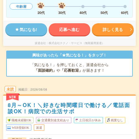
年齢層
20代
30代
40代
50代
60代
気になる!
応募へ進む
詳しく見る
派遣会社
株式会社テクノ・サービス（無期雇用派遣）
興味があったら「★気になる！」をタップ！
「気になる！」を押しておくと、派遣会社から
「面談確約」
や
「応募歓迎」
が届きます！
未読
掲載日
2026/08/08
NEW
8月～OK！＼好きな時間曜日で働ける／電話面
談OK！病院での生活サポ
職種未経験OK
交通費別途支給あり
土日祝日が休み
残業なし
WEB登録OK
派遣