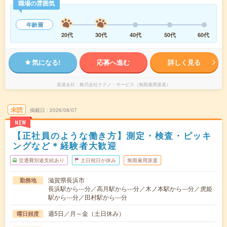
職場の雰囲気
年齢層
20代
30代
40代
50代
60代
気になる!
応募へ進む
詳しく見る
派遣会社
株式会社テクノ・サービス（無期雇用派遣）
未読
掲載日
2026/08/07
NEW
【正社員のような働き方】測定・検査・ピッキ
ングなど＊経験者大歓迎
交通費別途支給あり
土日祝日が休み
無期雇用派遣
滋賀県長浜市
勤務地
長浜駅から---分／高月駅から---分／木ノ本駅から---分／虎姫
駅から---分／田村駅から---分
週5日／月～金（土日休み）
曜日頻度