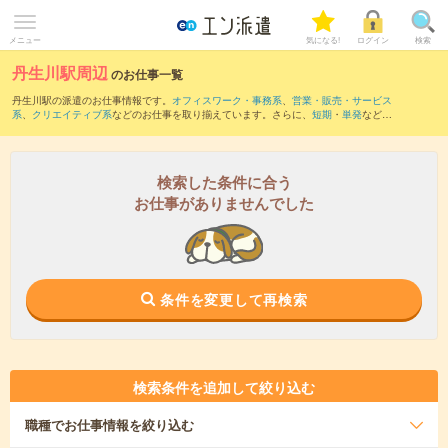
メニュー
気になる!
ログイン
検索
丹生川駅周辺
のお仕事一覧
丹生川駅の派遣のお仕事情報です。
オフィスワーク・事務系
、
営業・販売・サービス
系
、
クリエイティブ系
などのお仕事を取り揃えています。さらに、
短期
・
単発
などの
期間や、
職種未経験OK
などのこだわり条件で絞り込んでいただけます。
また、
多度駅
・
梅戸井駅
・
山城駅
・
阿下喜駅
・
麻生田駅
など近隣駅のお仕事もご確認
いただけます。
検索した条件に合う
お仕事がありませんでした
条件を変更して再検索
検索条件を追加して絞り込む
職種
でお仕事情報を絞り込む