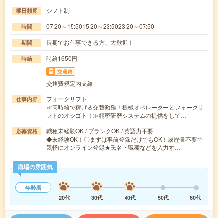
シフト制
曜日頻度
07:20～15:5015:20～23:5023:20～07:50
時間
長期でお仕事できる方、大歓迎！
期間
時給1650円
時給
交通費
交通費規定内支給
フォークリフト
仕事内容
≪高時給で稼げる交替勤務！機械オペレーターとフォークリ
フトのオシゴト！≫精密研磨システムの提供をして…
職種未経験OK / ブランクOK / 英語力不要
応募資格
◆未経験OK！〇まずは事前登録だけでもOK！履歴書不要で
気軽にオンライン登録★氏名・職種などを入力す…
職場の雰囲気
年齢層
20代
30代
40代
50代
60代