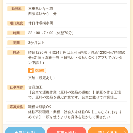
三重県いなべ市
勤務地
西藤原駅から---分
休日休暇欄参照
曜日頻度
22：00～7：00（休憩70分）
時間
3か月以上
期間
時給1230円 月収24万円以上可 ※内訳／時給1230円×7時間50
時給
分×21日＋深夜手当 ＊日払い・仮払いOK（アプリでカンタ
ン申請！）
交通費
支給（規定あり）
食品加工
仕事内容
【台車で運搬作業（原料や製品の運搬）】納豆を作る工場
で、原料や製品を運ぶ作業です。台車に載せて作業場…
職種未経験OK
応募資格
経験不問職種・業種・社会人未経験OK【こんな方におすす
めです】・頭を使うよりも身体を動かして働きたい…
気になる!
応募へ進む
詳しく見る