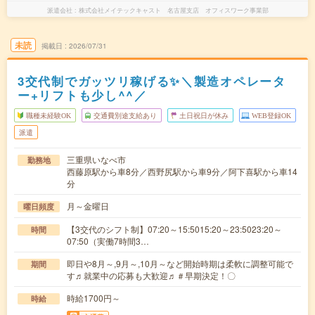
派遣会社
株式会社メイテックキャスト 名古屋支店 オフィスワーク事業部
未読
掲載日
2026/07/31
3交代制でガッツリ稼げる✨＼製造オペレータ
ー+リフトも少し^^／
職種未経験OK
交通費別途支給あり
土日祝日が休み
WEB登録OK
派遣
三重県いなべ市
勤務地
西藤原駅から車8分／西野尻駅から車9分／阿下喜駅から車14
分
月～金曜日
曜日頻度
【3交代のシフト制】07:20～15:5015:20～23:5023:20～
時間
07:50（実働7時間3…
即日や8月～,9月～,10月～など開始時期は柔軟に調整可能で
期間
す♬就業中の応募も大歓迎♬＃早期決定！〇
時給1700円～
時給