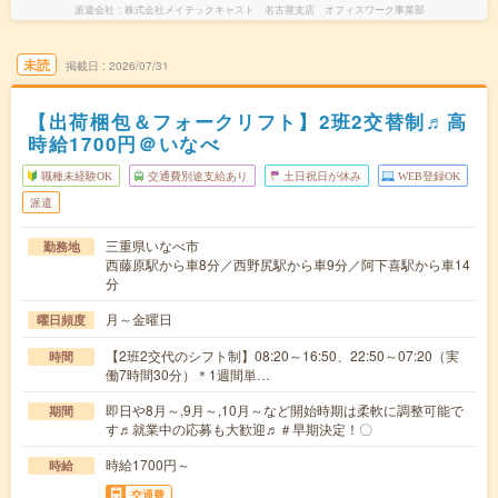
派遣会社
株式会社メイテックキャスト 名古屋支店 オフィスワーク事業部
未読
掲載日
2026/07/31
【出荷梱包＆フォークリフト】2班2交替制♬高
時給1700円＠いなべ
職種未経験OK
交通費別途支給あり
土日祝日が休み
WEB登録OK
派遣
三重県いなべ市
勤務地
西藤原駅から車8分／西野尻駅から車9分／阿下喜駅から車14
分
月～金曜日
曜日頻度
【2班2交代のシフト制】08:20～16:50、22:50～07:20（実
時間
働7時間30分）＊1週間単…
即日や8月～,9月～,10月～など開始時期は柔軟に調整可能で
期間
す♬就業中の応募も大歓迎♬＃早期決定！〇
時給1700円～
時給
交通費