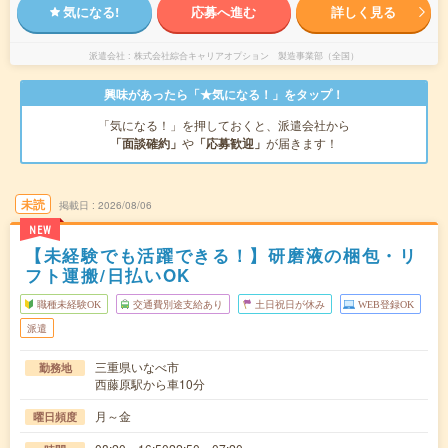
気になる!
応募へ進む
詳しく見る
派遣会社
株式会社綜合キャリアオプション 製造事業部（全国）
興味があったら「★気になる！」をタップ！
「気になる！」を押しておくと、派遣会社から
「面談確約」
や
「応募歓迎」
が届きます！
未読
掲載日
2026/08/06
NEW
【未経験でも活躍できる！】研磨液の梱包・リ
フト運搬/日払いOK
職種未経験OK
交通費別途支給あり
土日祝日が休み
WEB登録OK
派遣
三重県いなべ市
勤務地
西藤原駅から車10分
月～金
曜日頻度