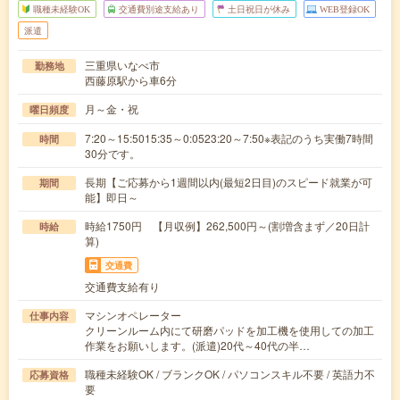
職種未経験OK
交通費別途支給あり
土日祝日が休み
WEB登録OK
派遣
三重県いなべ市
勤務地
西藤原駅から車6分
月～金・祝
曜日頻度
7:20～15:5015:35～0:0523:20～7:50※表記のうち実働7時間
時間
30分です。
長期【ご応募から1週間以内(最短2日目)のスピード就業が可
期間
能】即日～
時給1750円 【月収例】262,500円～(割増含まず／20日計
時給
算)
交通費
交通費支給有り
マシンオペレーター
仕事内容
クリーンルーム内にて研磨パッドを加工機を使用しての加工
作業をお願いします。(派遣)20代～40代の半…
職種未経験OK / ブランクOK / パソコンスキル不要 / 英語力不
応募資格
要