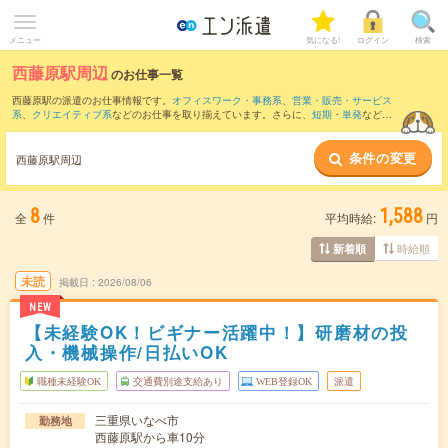
メニュー
気になる!
ログイン
検索
西藤原駅周辺
のお仕事一覧
西藤原駅の派遣のお仕事情報です。
オフィスワーク・事務系
、
営業・販売・サービス
系
、
クリエイティブ系
などのお仕事を取り揃えています。さらに、
短期
・
単発
などの
期間や、
職種未経験OK
などのこだわり条件で絞り込んでいただけます。
条件の変更
また、
梅戸井駅
・
阿下喜駅
・
美濃津屋駅
・
麻生田駅
・
伊勢治田駅
など近隣駅のお仕事
西藤原駅周辺
もご確認いただけます。
8
1,588
全
件
平均時給:
円
時給順
新着順
未読
掲載日
2026/08/06
NEW
【未経験OK！ビギナー活躍中！】研磨材の投
入・機械操作/日払いOK
職種未経験OK
交通費別途支給あり
WEB登録OK
派遣
三重県いなべ市
勤務地
西藤原駅から車10分