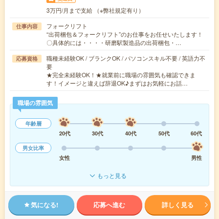
3万円/月まで支給 （※弊社規定有り）
フォークリフト
仕事内容
“出荷梱包＆フォークリフト”のお仕事をお任せいたします！
〇具体的には・・・・研磨駅製造品の出荷梱包・…
職種未経験OK / ブランクOK / パソコンスキル不要 / 英語力不
応募資格
要
★完全未経験OK！★就業前に職場の雰囲気も確認できま
す！イメージと違えば辞退OK♪まずはお気軽にお話…
職場の雰囲気
年齢層
20代
30代
40代
50代
60代
男女比率
女性
男性
もっと見る
気になる!
応募へ進む
詳しく見る