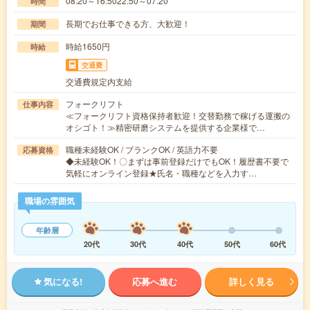
08:20～16:5022:50～07:20
時間
長期でお仕事できる方、大歓迎！
期間
時給1650円
時給
交通費
交通費規定内支給
フォークリフト
仕事内容
≪フォークリフト資格保持者歓迎！交替勤務で稼げる運搬の
オシゴト！≫精密研磨システムを提供する企業様で…
職種未経験OK / ブランクOK / 英語力不要
応募資格
◆未経験OK！〇まずは事前登録だけでもOK！履歴書不要で
気軽にオンライン登録★氏名・職種などを入力す…
職場の雰囲気
年齢層
20代
30代
40代
50代
60代
気になる!
応募へ進む
詳しく見る