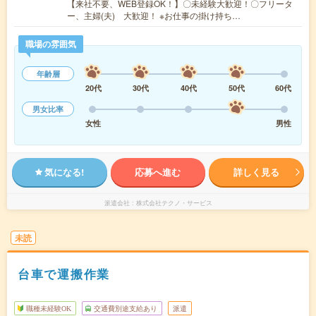
【来社不要、WEB登録OK！】〇未経験大歓迎！〇フリータ
ー、主婦(夫) 大歓迎！ ※お仕事の掛け持ち…
職場の雰囲気
年齢層
20代
30代
40代
50代
60代
男女比率
女性
男性
気になる!
応募へ進む
詳しく見る
派遣会社
株式会社テクノ・サービス
未読
台車で運搬作業
職種未経験OK
交通費別途支給あり
派遣