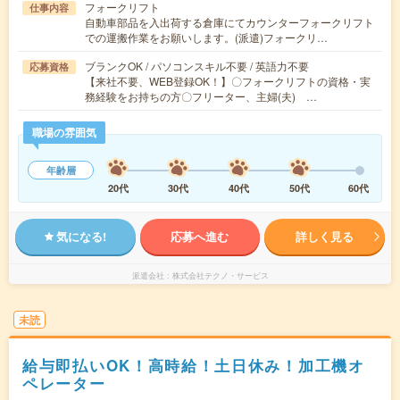
フォークリフト
仕事内容
自動車部品を入出荷する倉庫にてカウンターフォークリフト
での運搬作業をお願いします。(派遣)フォークリ…
ブランクOK / パソコンスキル不要 / 英語力不要
応募資格
【来社不要、WEB登録OK！】〇フォークリフトの資格・実
務経験をお持ちの方〇フリーター、主婦(夫) …
職場の雰囲気
年齢層
20代
30代
40代
50代
60代
気になる!
応募へ進む
詳しく見る
派遣会社
株式会社テクノ・サービス
未読
給与即払いOK！高時給！土日休み！加工機オ
ペレーター