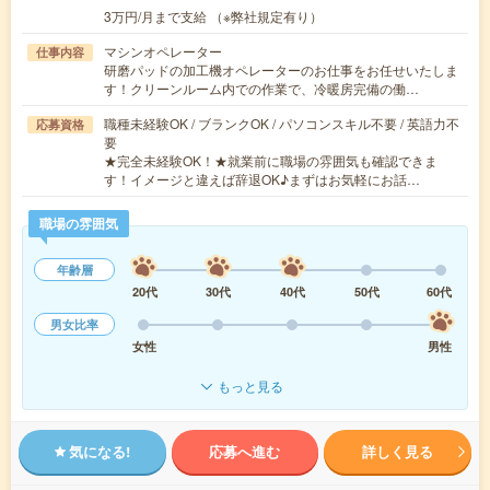
3万円/月まで支給 （※弊社規定有り）
マシンオペレーター
仕事内容
研磨パッドの加工機オペレーターのお仕事をお任せいたしま
す！クリーンルーム内での作業で、冷暖房完備の働…
職種未経験OK / ブランクOK / パソコンスキル不要 / 英語力不
応募資格
要
★完全未経験OK！★就業前に職場の雰囲気も確認できま
す！イメージと違えば辞退OK♪まずはお気軽にお話…
職場の雰囲気
年齢層
20代
30代
40代
50代
60代
男女比率
女性
男性
もっと見る
気になる!
応募へ進む
詳しく見る