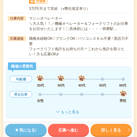
交通費
3万円/月まで支給 （※弊社規定有り）
マシンオペレーター
仕事内容
＼大人気！！／機械オペレーター＆フォークリフトのお仕事
をお任せいたします！〇具体的には・・・・研磨駅…
職種未経験OK / ブランクOK / パソコンスキル不要 / 英語力不
応募資格
要
フォークリフト免許をお持ちの方＊これから免許を取りた
い！方も応募OK♪
職場の雰囲気
年齢層
20代
30代
40代
50代
60代
男女比率
女性
男性
もっと見る
気になる!
応募へ進む
詳しく見る