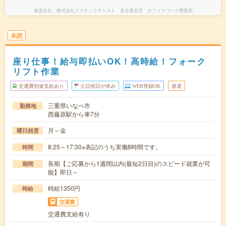
派遣会社
株式会社メイテックキャスト 名古屋支店 オフィスワーク事業部
未読
座り仕事！給与即払いOK！高時給！フォーク
リフト作業
交通費別途支給あり
土日祝日が休み
WEB登録OK
派遣
三重県いなべ市
勤務地
西藤原駅から車7分
月～金
曜日頻度
8:25～17:30※表記のうち実働8時間です。
時間
長期【ご応募から1週間以内(最短2日目)のスピード就業が可
期間
能】即日～
時給1350円
時給
交通費
交通費支給有り