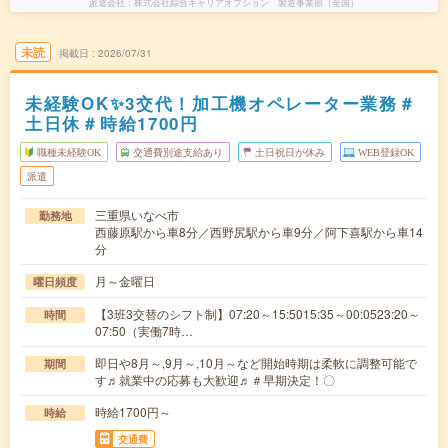
派遣会社
株式会社綜合キャリアオプション 製造事業部（全国）
未読
掲載日
2026/07/31
未経験OK✨3交代！加工機オペレーター業務＃
土日休＃時給1700円
職種未経験OK
交通費別途支給あり
土日祝日が休み
WEB登録OK
派遣
三重県いなべ市
勤務地
西藤原駅から車8分／西野尻駅から車9分／阿下喜駅から車14
分
月～金曜日
曜日頻度
【3班3交替のシフト制】07:20～15:5015:35～00:0523:20～
時間
07:50（実働7時…
即日や8月～,9月～,10月～など開始時期は柔軟に調整可能で
期間
す♬就業中の応募も大歓迎♬＃早期決定！〇
時給1700円～
時給
交通費