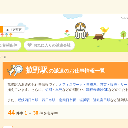
ヘル
エリア変更
た希望条件
お気に入りの派遣会社
事一覧
菰野駅
の派遣のお仕事情報一覧
菰野駅の派遣のお仕事情報です。
オフィスワーク・事務系
、
営業・販売・サー
揃えています。さらに、
短期
・
単発
などの期間や、
職種未経験OK
などのこだ
また、
近鉄四日市駅
・
四日市駅
・
南四日市駅
・
塩浜駅
・
近鉄富田駅
など近隣駅
44
1
30
件中
～
件を表示中