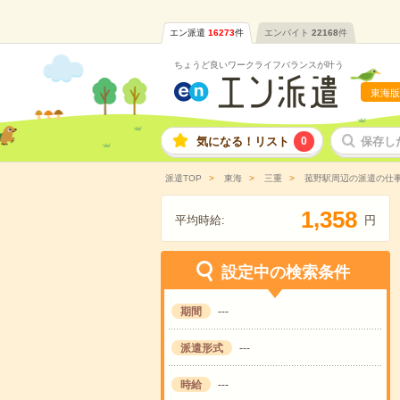
エン派遣
16273
件
エンバイト
22168
件
ちょうど良いワークライフバランスが叶う
東海版
気になる！リスト
0
保存し
派遣TOP
東海
三重
菰野駅周辺の派遣の仕
,
1
3
5
8
平均時給:
円
設定中の検索条件
期間
---
派遣形式
---
時給
---