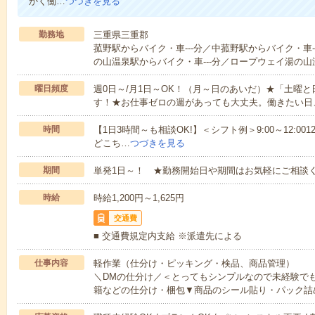
かく働…
つづきを見る
勤務地
三重県三重郡
菰野駅からバイク・車---分／中菰野駅からバイク・車-
の山温泉駅からバイク・車---分／ロープウェイ湯の山温
曜日頻度
週0日～/月1日～OK！（月～日のあいだ）★「土曜
す！★お仕事ゼロの週があっても大丈夫。働きたい日
時間
【1日3時間～も相談OK!】＜シフト例＞9:00～12:0012:00～1
どこち…
つづきを見る
期間
単発1日～！ ★勤務開始日や期間はお気軽にご相談く
時給
時給1,200円～1,625円
交通費
■ 交通費規定内支給 ※派遣先による
仕事内容
軽作業（仕分け・ピッキング・検品、商品管理）
＼DMの仕分け／＜とってもシンプルなので未経験で
籍などの仕分け・梱包▼商品のシール貼り・パック詰