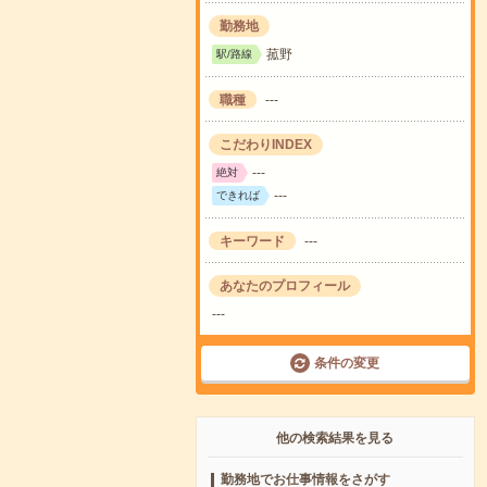
勤務地
菰野
駅/路線
職種
---
こだわりINDEX
---
絶対
---
できれば
キーワード
---
あなたのプロフィール
---
条件の変更
他の検索結果を見る
勤務地でお仕事情報をさがす