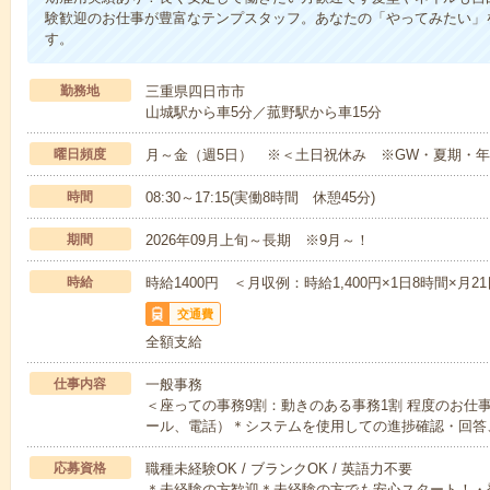
験歓迎のお仕事が豊富なテンプスタッフ。あなたの「やってみたい」
す。
勤務地
三重県四日市市
山城駅から車5分／菰野駅から車15分
曜日頻度
月～金（週5日） ※＜土日祝休み ※GW・夏期・
時間
08:30～17:15(実働8時間 休憩45分)
期間
2026年09月上旬～長期 ※9月～！
時給
時給1400円 ＜月収例：時給1,400円×1日8時間×月21日
交通費
全額支給
仕事内容
一般事務
＜座っての事務9割：動きのある事務1割 程度のお仕
ール、電話）＊システムを使用しての進捗確認・回答
応募資格
職種未経験OK / ブランクOK / 英語力不要
＊未経験の方歓迎＊未経験の方でも安心スタート！・