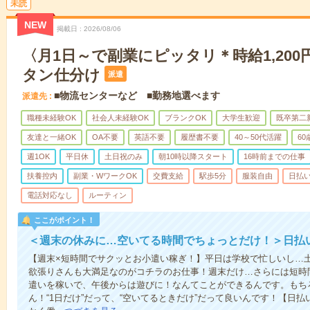
未読
NEW
掲載日
2026/08/06
〈月1日～で副業にピッタリ＊時給1,200
タン仕分け
派遣
■物流センターなど ■勤務地選べます
派遣先
職種未経験OK
社会人未経験OK
ブランクOK
大学生歓迎
既卒第二
友達と一緒OK
OA不要
英語不要
履歴書不要
40～50代活躍
6
週1OK
平日休
土日祝のみ
朝10時以降スタート
16時前までの仕事
扶養控内
副業・WワークOK
交費支給
駅歩5分
服装自由
日払い
電話対応なし
ルーティン
ここがポイント！
＜週末の休みに…空いてる時間でちょっとだけ！＞日払
【週末×短時間でサクッとお小遣い稼ぎ！】平日は学校で忙しいし…
欲張りさんも大満足なのがコチラのお仕事！週末だけ…さらには短時
遣いを稼いで、午後からは遊びに！なんてことができるんです。もち
ん！“1日だけ”だって、“空いてるときだけ”だって良いんです！【日