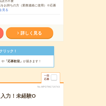
 英語力不要
話をお持ちの方（業務連絡に使用）※応募
を見る
詳しく見る
クリック！
」
や
「応募歓迎」
が届きます！
一括
応募
No.MPGTM1716743
タ入力！未経験O