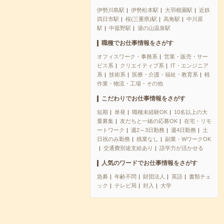
伊勢川島駅
伊勢松本駅
大羽根園駅
近鉄
四日市駅
桜(三重県)駅
高角駅
中川原
駅
中菰野駅
湯の山温泉駅
職種でお仕事情報をさがす
オフィスワーク・事務系
営業・販売・サー
ビス系
クリエイティブ系
IT・エンジニア
系
技術系
医療・介護・福祉・教育系
軽
作業・物流・工場・その他
こだわりでお仕事情報をさがす
短期
単発
職種未経験OK
10名以上の大
量募集
友だちと一緒の応募OK
在宅・リモ
ートワーク
週2～3日勤務
週4日勤務
土
日祝のみ勤務
残業なし
副業・WワークOK
交通費別途支給あり
語学力が活かせる
人気のワードでお仕事情報をさがす
急募
年齢不問
財団法人
英語
書類チェ
ック
テレビ局
封入
大学