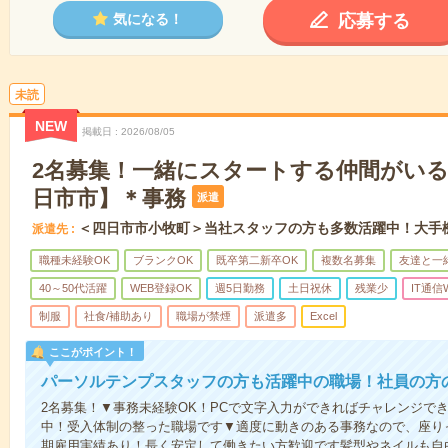
応募する
気になる！
未読
NEW
掲載日
2026/08/05
2名募集！一緒にスタートする仲間がい
日市市】＊事務
派遣
＜四日市市小牧町＞当社スタッフの方も多数活躍中！大手
派遣先
職種未経験OK
ブランクOK
既卒第二新卒OK
複数名募集
友達と一
40～50代活躍
WEB登録OK
週5日勤務
土日祝休
残業少
IT通信
制服
社食/補助あり
職場が禁煙
派遣多
Excel
ここがポイント！
パーソルテンプスタッフの方も活躍中の職場！社員の方
2名募集！▼事務未経験OK！PCで文字入力ができればチャレンジで
中！受入体制の整った職場です▼適度に動きのある事務なので、座り
期雇用実績あり！長く安定して働きたい方歓迎です髪型やネイルも自