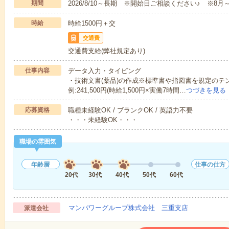
期間
2026/8/10～長期 ※開始日ご相談ください♪ ※8月
時給
時給1500円＋交
交通費
交通費支給(弊社規定あり)
仕事内容
データ入力・タイピング
・技術文書(薬品)の作成※標準書や指図書を規定のテ
例:241,500円(時給1,500円×実働7時間…
つづきを見る
応募資格
職種未経験OK / ブランクOK / 英語力不要
・・・未経験OK・・・
職場の雰囲気
年齢層
仕事の仕方
20代
30代
40代
50代
60代
マンパワーグループ株式会社 三重支店
派遣会社