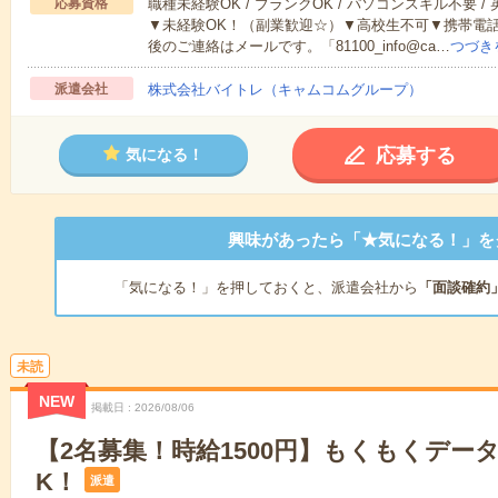
応募資格
職種未経験OK / ブランクOK / パソコンスキル不要 /
▼未経験OK！（副業歓迎☆）▼高校生不可▼携帯電
後のご連絡はメールです。「81100_info@ca…
つづき
派遣会社
株式会社バイトレ（キャムコムグループ）
応募する
気になる！
興味があったら「★気になる！」を
「気になる！」を押しておくと、派遣会社から
「面談確約
未読
NEW
掲載日
2026/08/06
【2名募集！時給1500円】もくもくデー
K！
派遣