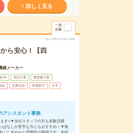
詳しく見る
一括
応募
No.TSPT26-0617496
るから安心！【四
機械メーカー
緒OK
英語不要
履歴書不要
Web
交費支給
車通勤可
大手
のアシスタント事務
きます○▼当社スタッフの方も多数活躍
っぱなしが苦手な方にもおすすめ！▼無
由！にぎやかな雰囲気の職場です。未経