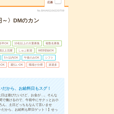
応募
No.BAIA8110422GT09
円～〉DMのカン
新卒OK
10名以上の大量募集
複数名募集
0歳以上活躍
しゅふ歓迎
WEB登録OK
5ｈ以内OK
午後のみOK
シフト
OK
週払いOK
職場が分煙
派遣多
いだから、お給料日もスグ！
土日は遊びたいけど、お金が…。そんな
間で働けるので、午前中にサクッとお小
ろん、土日どっちもなんて言いませ
払いだから、お給料も即日ゲット！】せっ