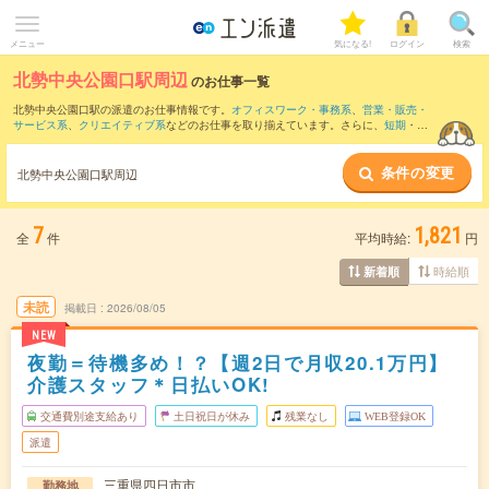
メニュー
気になる!
ログイン
検索
北勢中央公園口駅周辺
のお仕事一覧
北勢中央公園口駅の派遣のお仕事情報です。
オフィスワーク・事務系
、
営業・販売・
サービス系
、
クリエイティブ系
などのお仕事を取り揃えています。さらに、
短期
・
単
発
などの期間や、
職種未経験OK
などのこだわり条件で絞り込んでいただけます。
条件の変更
また、
近鉄四日市駅
・
四日市駅
・
桑名駅
・
南四日市駅
・
近鉄富田駅
など近隣駅のお仕
北勢中央公園口駅周辺
事もご確認いただけます。
7
1,821
全
件
平均時給:
円
時給順
新着順
未読
掲載日
2026/08/05
NEW
夜勤＝待機多め！？【週2日で月収20.1万円】
介護スタッフ＊日払いOK!
交通費別途支給あり
土日祝日が休み
残業なし
WEB登録OK
派遣
三重県四日市市
勤務地