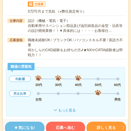
交通費
3万円/月まで支給 （※弊社規定有り）
設計（機械・電気・電子）
仕事内容
自動車用サスペンション部品及び油圧鋳造品の金型・治具等
の設計開発業務！！▼具体的には・・・・お客様仕…
職種未経験OK / ブランクOK / パソコンスキル不要 / 英語力不
応募資格
要
何かしらのCAD経験をお持ちの方♪★NXやCATIA経験者は即
戦力！！
職場の雰囲気
年齢層
20代
30代
40代
50代
60代
男女比率
女性
男性
もっと見る
気になる!
応募へ進む
詳しく見る