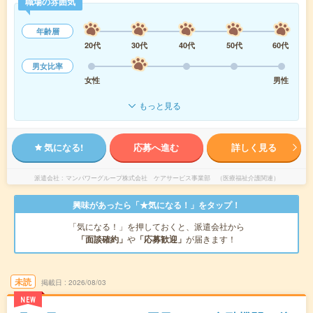
職場の雰囲気
年齢層
20代
30代
40代
50代
60代
男女比率
女性
男性
もっと見る
気になる!
応募へ進む
詳しく見る
派遣会社
マンパワーグループ株式会社 ケアサービス事業部 （医療福祉介護関連）
興味があったら「★気になる！」をタップ！
「気になる！」を押しておくと、派遣会社から
「面談確約」
や
「応募歓迎」
が届きます！
未読
掲載日
2026/08/03
NEW