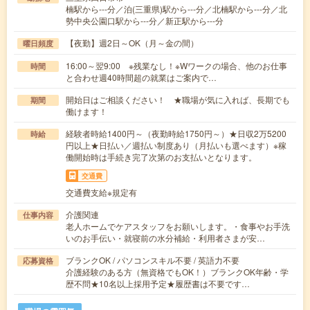
楠駅から---分／泊(三重県)駅から---分／北楠駅から---分／北
勢中央公園口駅から---分／新正駅から---分
【夜勤】週2日～OK（月～金の間）
曜日頻度
16:00～翌9:00 ※残業なし！※Wワークの場合、他のお仕事
時間
と合わせ週40時間超の就業はご案内で…
開始日はご相談ください！ ★職場が気に入れば、長期でも
期間
働けます！
経験者時給1400円～（夜勤時給1750円～）★日収2万5200
時給
円以上★日払い／週払い制度あり（月払いも選べます）※稼
働開始時は手続き完了次第のお支払いとなります。
交通費
交通費支給※規定有
介護関連
仕事内容
老人ホームでケアスタッフをお願いします。・食事やお手洗
いのお手伝い・就寝前の水分補給・利用者さまが安…
ブランクOK / パソコンスキル不要 / 英語力不要
応募資格
介護経験のある方（無資格でもOK！）ブランクOK年齢・学
歴不問★10名以上採用予定★履歴書は不要です…