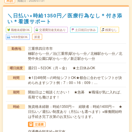
未読
掲載日
2026/07/31
＼日払い×時給1350円／医療行為なし＊付き添
い＊看護サポート
職種未経験OK
交通費別途支給あり
土日祝日が休み
残業なし
WEB登録OK
派遣
三重県四日市市
勤務地
楠駅から---分／泊(三重県)駅から---分／北楠駅から---分／北
勢中央公園口駅から---分／新正駅から---分
週2日～5日OK（月～金） ★土日休みOK
曜日頻度
★1日4時間～の時短シフトOK★都合に合わせてシフトが決
時間
められますシフト例：7：00～16：009：…
開始日はご相談ください！ ★急募 ★職場が気に入れば、
期間
長期でも働けます！
無資格未経験：時給1350円～ 経験者：時給1400円～ ★
時給
日払い／週払い制度あり（月払いも選べます）※稼働開始時
は手続き完了次第のお支払いとなります。
交通費
交通費全額支給※規定有