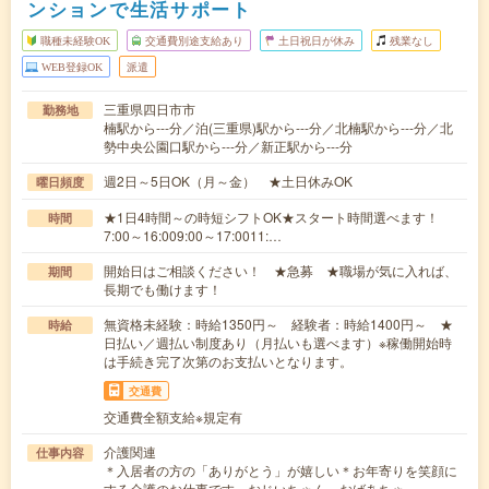
ンションで生活サポート
職種未経験OK
交通費別途支給あり
土日祝日が休み
残業なし
WEB登録OK
派遣
三重県四日市市
勤務地
楠駅から---分／泊(三重県)駅から---分／北楠駅から---分／北
勢中央公園口駅から---分／新正駅から---分
週2日～5日OK（月～金） ★土日休みOK
曜日頻度
★1日4時間～の時短シフトOK★スタート時間選べます！
時間
7:00～16:009:00～17:0011:…
開始日はご相談ください！ ★急募 ★職場が気に入れば、
期間
長期でも働けます！
無資格未経験：時給1350円～ 経験者：時給1400円～ ★
時給
日払い／週払い制度あり（月払いも選べます）※稼働開始時
は手続き完了次第のお支払いとなります。
交通費
交通費全額支給※規定有
介護関連
仕事内容
＊入居者の方の「ありがとう」が嬉しい＊お年寄りを笑顔に
する介護のお仕事です。おじいちゃん、おばあちゃ…