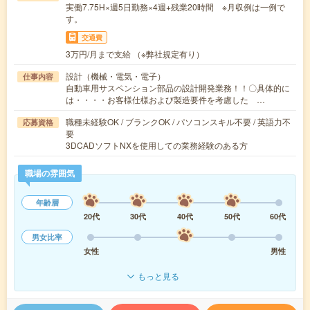
実働7.75H×週5日勤務×4週+残業20時間 ※月収例は一例で
す。
交通費
3万円/月まで支給 （※弊社規定有り）
設計（機械・電気・電子）
仕事内容
自動車用サスペンション部品の設計開発業務！！〇具体的に
は・・・・お客様仕様および製造要件を考慮した …
職種未経験OK / ブランクOK / パソコンスキル不要 / 英語力不
応募資格
要
3DCADソフトNXを使用しての業務経験のある方
職場の雰囲気
年齢層
20代
30代
40代
50代
60代
男女比率
女性
男性
もっと見る