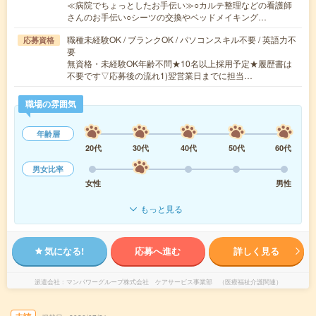
≪病院でちょっとしたお手伝い≫○カルテ整理などの看護師
さんのお手伝い○シーツの交換やベッドメイキング…
職種未経験OK / ブランクOK / パソコンスキル不要 / 英語力不
応募資格
要
無資格・未経験OK年齢不問★10名以上採用予定★履歴書は
不要です▽応募後の流れ1)翌営業日までに担当…
職場の雰囲気
年齢層
20代
30代
40代
50代
60代
男女比率
女性
男性
もっと見る
気になる!
応募へ進む
詳しく見る
派遣会社
マンパワーグループ株式会社 ケアサービス事業部 （医療福祉介護関連）