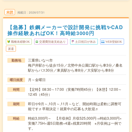
未読
掲載日
2026/07/31
【急募】鉄鋼メーカーで設計開発に挑戦✨CAD
操作経験あればOK！高時給3000円
職種未経験OK
交通費別途支給あり
土日祝日が休み
WEB登録OK
派遣
三重県いなべ市
勤務地
梅戸井駅から徒歩15分／北勢中央公園口駅から車3分／桑名
駅からバス30分／東員駅から車8分／大安駅から車8分
月～金曜日
曜日頻度
【定時】08:30～17:00（実働7時間45分）【休憩】12:00～
時間
12:45（45分）
即日や9月～,10月～,11月～など、開始時期は柔軟に調整可
期間
能です♬早期決定！就業中の応募も大歓迎♬
時給3,000円～ 【月収例】月収525,000円→時給3,000円×
時給
実働7.75H×週5日勤務×4週+残業20時間 ※月収例は一例で
す。