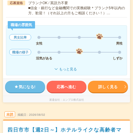
ブランクOK / 英語力不要
応募資格
■信金・銀行など金融機関での実務経験＊ブランク5年以内の
方、歓迎！（それ以上の方もご相談ください！）…
職場の雰囲気
男女比率
女性
男性
職場の様子
活気がある
しずか
もっと見る
気になる!
応募へ進む
詳しく見る
派遣会社
エンプロ株式会社
未読
掲載日
2026/08/02
四日市市【週2日～】ホテルライクな高齢者マ