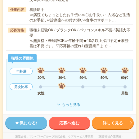
看護助手
仕事内容
≪病院でちょっとしたお手伝い≫〇お手洗い・入浴など生活
のお手伝い○診察室への付き添い○食事のサポート…
職種未経験OK / ブランクOK / パソコンスキル不要 / 英語力不
応募資格
要
≪無資格・未経験OK≫年齢不問★10名以上採用予定★履歴
書は不要です。▽応募後の流れ1)翌営業日まで…
職場の雰囲気
年齢層
20代
30代
40代
50代
60代
男女比率
女性
男性
もっと見る
気になる!
応募へ進む
詳しく見る
派遣会社
マンパワーグループ株式会社 ケアサービス事業部 （医療福祉介護関連）