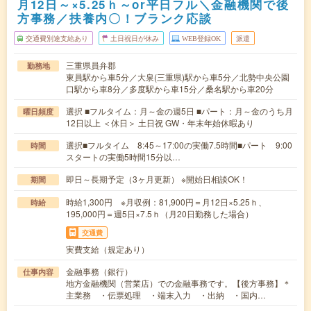
月12日～×5.25ｈ～or平日フル＼金融機関で後
方事務／扶養内〇！ブランク応談
交通費別途支給あり
土日祝日が休み
WEB登録OK
派遣
三重県員弁郡
勤務地
東員駅から車5分／大泉(三重県)駅から車5分／北勢中央公園
口駅から車8分／多度駅から車15分／桑名駅から車20分
選択 ■フルタイム：月～金の週5日 ■パート：月～金のうち月
曜日頻度
12日以上 ＜休日＞ 土日祝 GW・年末年始休暇あり
選択■フルタイム 8:45～17:00の実働7.5時間■パート 9:00
時間
スタートの実働5時間15分以…
即日～長期予定（3ヶ月更新） ※開始日相談OK！
期間
時給1,300円 ※月収例：81,900円＝月12日×5.25ｈ、
時給
195,000円＝週5日×7.5ｈ（月20日勤務した場合）
交通費
実費支給（規定あり）
金融事務（銀行）
仕事内容
地方金融機関（営業店）での金融事務です。【後方事務】＊
主業務 ・伝票処理 ・端末入力 ・出納 ・国内…