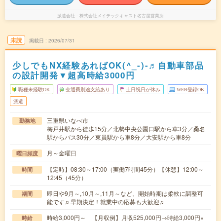
派遣会社
株式会社メイテックキャスト名古屋営業所
未読
掲載日
2026/07/31
少しでもNX経験あればOK(^_-)-♬自動車部品
の設計開発▼超高時給3000円
職種未経験OK
交通費別途支給あり
土日祝日が休み
WEB登録OK
派遣
三重県いなべ市
勤務地
梅戸井駅から徒歩15分／北勢中央公園口駅から車3分／桑名
駅からバス30分／東員駅から車8分／大安駅から車8分
月～金曜日
曜日頻度
【定時】08:30～17:00（実働7時間45分）【休憩】12:00～
時間
12:45（45分）
即日や9月～,10月～,11月～など、開始時期は柔軟に調整可
期間
能です♬早期決定！就業中の応募も大歓迎♬
時給3,000円～ 【月収例】月収525,000円→時給3,000円×
時給