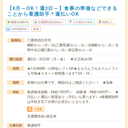
【8月～OK！週2日～】食事の準備などできる
ことから看護助手＊週払いOK
職種未経験OK
交通費別途支給あり
土日祝日が休み
残業なし
WEB登録OK
派遣
三重県四日市市
勤務地
楠駅から---分／泊(三重県)駅から---分／北楠駅から---分／北
勢中央公園口駅から---分／新正駅から---分
週2日～5日OK（月～金） ★土日休みOK
曜日頻度
★1日4時間～の時短シフトOK★もちろんフルタイムシフト
時間
も可能★スタート時間選べます7:00～16:…
長期のお仕事です。開始日はご相談ください！ ★急募
期間
無資格未経験：時給1350円～ 経験者：時給1400円～ ★
時給
日払い／週払い制度あり（月払いも選べます）※稼働開始時
は手続き完了次第のお支払いとなります。
交通費
交通費支給※規定有
看護助手
仕事内容