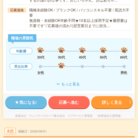
職種未経験OK / ブランクOK / パソコンスキル不要 / 英語力不
応募資格
要
無資格・未経験OK年齢不問★10名以上採用予定★履歴書は
不要です▽応募後の流れ1)翌営業日までに担当…
職場の雰囲気
年齢層
20代
30代
40代
50代
60代
男女比率
女性
男性
もっと見る
気になる!
応募へ進む
詳しく見る
派遣会社
マンパワーグループ株式会社 ケアサービス事業部 （医療福祉介護関連）
未読
掲載日
2026/08/01