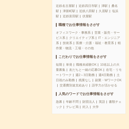
近鉄名古屋駅
近鉄四日市駅
津駅
桑名
駅
津新町駅
近鉄八田駅
久居駅
塩浜
駅
近鉄富田駅
伏屋駅
職種でお仕事情報をさがす
オフィスワーク・事務系
営業・販売・サー
ビス系
クリエイティブ系
IT・エンジニア
系
技術系
医療・介護・福祉・教育系
軽
作業・物流・工場・その他
こだわりでお仕事情報をさがす
短期
単発
職種未経験OK
10名以上の大
量募集
友だちと一緒の応募OK
在宅・リモ
ートワーク
週2～3日勤務
週4日勤務
土
日祝のみ勤務
残業なし
副業・WワークOK
交通費別途支給あり
語学力が活かせる
人気のワードでお仕事情報をさがす
急募
年齢不問
財団法人
英語
書類チェ
ック
テレビ局
封入
大学