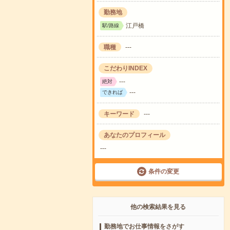
勤務地
江戸橋
駅/路線
職種
---
こだわりINDEX
---
絶対
---
できれば
キーワード
---
あなたのプロフィール
---
条件の変更
他の検索結果を見る
勤務地でお仕事情報をさがす