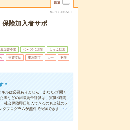
応募
No.NDSTK5560E
！保険加入者サポ
履歴書不要
40～50代活躍
しゅふ歓迎
融
交費支給
車通勤可
大手
制服
す＊
スキルは必要ありません！あなたの”聞く
た際などの割増賃金計算は、実働8時間
す！社会保険即日加入できるのも当社のメ
ングプログラムが無料で受講できま…
つ