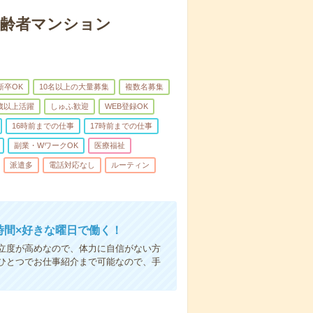
高齢者マンション
新卒OK
10名以上の大量募集
複数名募集
0歳以上活躍
しゅふ歓迎
WEB登録OK
16時前までの仕事
17時前までの仕事
副業・WワークOK
医療福祉
派遣多
電話対応なし
ルーティン
時間×好きな曜日で働く！
立度が高めなので、体力に自信がない方
ひとつでお仕事紹介まで可能なので、手