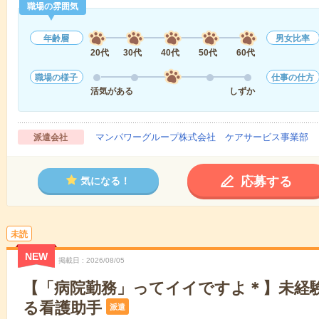
職場の雰囲気
年齢層
男女比率
20代
30代
40代
50代
60代
職場の様子
仕事の仕方
活気がある
しずか
マンパワーグループ株式会社 ケアサービス事業部 
派遣会社
応募する
気になる！
未読
NEW
掲載日
2026/08/05
【「病院勤務」ってイイですよ＊】未経
る看護助手
派遣