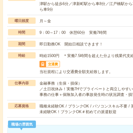
津駅から徒歩6分／津新町駅から車8分／江戸橋駅から
ら車9分
曜日頻度
月～金
時間
9：00～17：00 休憩60分 実働7時間
期間
即日勤務OK 開始日相談できます！
時給
時給1500円 ＊実働7.5時間を超えた分より残業代支給
交通費
当社規程により交通費全額支給致します。
仕事内容
金融事務（生保・損保）
／土日祝休み！実働7Hでプライベートと両立しやす
事務の仕事＋保険加入者の事故発生時の状況調査・損
応募資格
職種未経験OK / ブランクOK / パソコンスキル不要 /
未経験OK！ブランクOK＃初めての派遣歓迎
職場の雰囲気