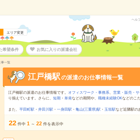
ヘル
エリア変更
た希望条件
お気に入りの派遣会社
仕事一覧
江戸橋駅
の派遣のお仕事情報一覧
江戸橋駅の派遣のお仕事情報です。
オフィスワーク・事務系
、
営業・販売・サ
り揃えています。さらに、
短期
・
単発
などの期間や、
職種未経験OK
などのこ
また、
平田町駅
・
井田川駅
・
一身田駅
・
亀山(三重県)駅
・
玉垣駅
など近隣駅の
22
1
22
件中
～
件を表示中