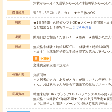
津駅から---分／久居駅から---分／津新町駅から---分／
曜日頻度
週2日～5日OK（月～金） ★土日休みOK
時間
★1日4時間～の時短シフトOK★スタート時間選べます！7:00～1
など残業なし！※Wワー…
つづきを見る
期間
開始日はご相談ください！ ★急募 ★職場が気に入
時給
無資格未経験：時給1350円～ 経験者：時給1400
べます）※稼働開始時は手続き完了次第のお支払いと
交通費
交通費全額支給※規定有
仕事内容
介護関連
＊入居者の方の「ありがとう」が嬉しい＊お年寄りを
ゃん、おばあちゃんが暮らす施設での生活サポートを
応募資格
職種未経験OK / ブランクOK / パソコンスキル不要 /
無資格・未経験OK年齢不問★10名以上採用予定★履
までに担当より電話・メールでご連絡2)電話で登録…