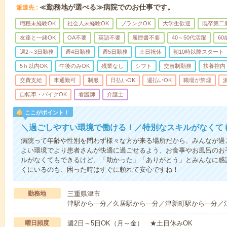
≪勤務地が選べる≫病院でのお仕事です。
派遣先
職種未経験OK
社会人未経験OK
ブランクOK
大学生歓迎
既卒第二
友達と一緒OK
OA不要
英語不要
履歴書不要
40～50代活躍
6
週2～3日勤務
週4日勤務
週5日勤務
土日祝休
朝10時以降スタート
5ｈ以内OK
午後のみOK
残業なし
シフト
交替制勤務
扶養控内
交費支給
車通勤可
制服
日払いOK
週払いOK
職場が禁煙
自転車・バイクOK
看護師
介護士
ここがポイント！
＼過ごしやすい環境で働ける！／特別なスキルがなくて
病院って年齢や性別を問わず様々な方が来る場所だから、みんなが過
よい環境でより患者さんが快適に過ごせるよう、お食事やお風呂のお
ルがなくてもできるけど、「助かった」「ありがとう」とみんなに感
くにいるのも、困った時はすぐに頼れて安心ですね！
勤務地
三重県津市
津駅から---分／久居駅から---分／津新町駅から---分／
曜日頻度
週2日～5日OK（月～金） ★土日休みOK