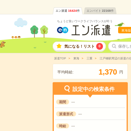
エン派遣
16424
件
エンバイト
22168
件
ちょうど良いワークライフバランスが叶う
東海版
気になる！リスト
0
保存し
派遣TOP
東海
三重
江戸橋駅周辺の派遣の
,
1
3
7
0
平均時給:
円
設定中の検索条件
期間
---
派遣形式
---
時給
---