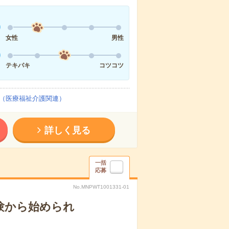
女性
男性
テキパキ
コツコツ
（医療福祉介護関連）
詳しく見る
一括
応募
No.MNPWT1001331-01
験から始められ