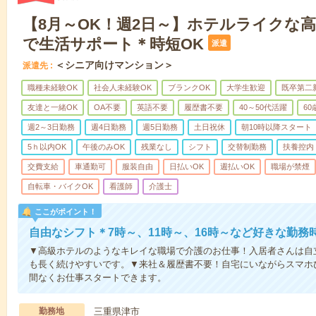
【8月～OK！週2日～】ホテルライクな
で生活サポート＊時短OK
派遣
＜シニア向けマンション＞
派遣先
職種未経験OK
社会人未経験OK
ブランクOK
大学生歓迎
既卒第二
友達と一緒OK
OA不要
英語不要
履歴書不要
40～50代活躍
6
週2～3日勤務
週4日勤務
週5日勤務
土日祝休
朝10時以降スタート
5ｈ以内OK
午後のみOK
残業なし
シフト
交替制勤務
扶養控内
交費支給
車通勤可
服装自由
日払いOK
週払いOK
職場が禁煙
自転車・バイクOK
看護師
介護士
ここがポイント！
自由なシフト＊7時～、11時～、16時～など好きな勤務
▼高級ホテルのようなキレイな職場で介護のお仕事！入居者さんは自
も長く続けやすいです。▼来社＆履歴書不要！自宅にいながらスマホ
間なくお仕事スタートできます。
勤務地
三重県津市