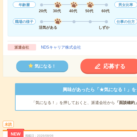
年齢層
男女比率
20代
30代
40代
50代
60代
職場の様子
仕事の仕方
活気がある
しずか
NDSキャリア株式会社
派遣会社
応募する
気になる！
興味があったら「★気になる！」を
「気になる！」を押しておくと、派遣会社から
「面談確約
未読
NEW
掲載日
2026/08/06