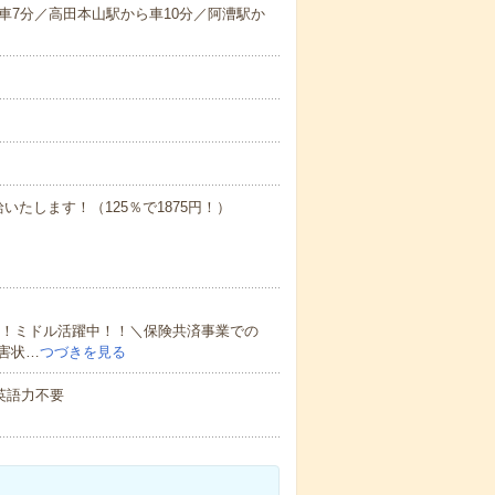
車7分／高田本山駅から車10分／阿漕駅か
いたします！（125％で1875円！）
い！ミドル活躍中！！＼保険共済事業での
害状…
つづきを見る
 英語力不要