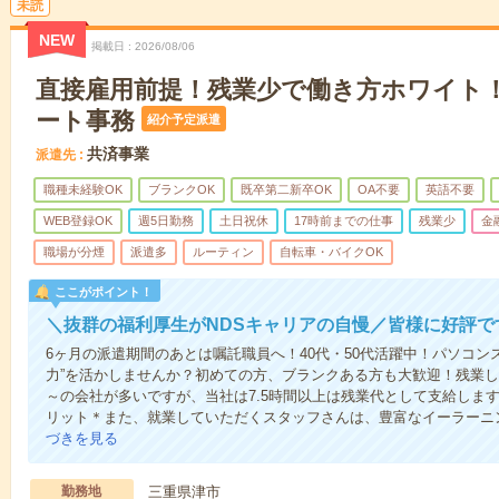
未読
NEW
掲載日
2026/08/06
直接雇用前提！残業少で働き方ホワイト
ート事務
紹介予定派遣
共済事業
派遣先
職種未経験OK
ブランクOK
既卒第二新卒OK
OA不要
英語不要
WEB登録OK
週5日勤務
土日祝休
17時前までの仕事
残業少
金
職場が分煙
派遣多
ルーティン
自転車・バイクOK
ここがポイント！
＼抜群の福利厚生がNDSキャリアの自慢／皆様に好評で
6ヶ月の派遣期間のあとは嘱託職員へ！40代・50代活躍中！パソコン
力”を活かしませんか？初めての方、ブランクある方も大歓迎！残業し
～の会社が多いですが、当社は7.5時間以上は残業代として支給しま
リット＊また、就業していただくスタッフさんは、豊富なイーラーニ
づきを見る
勤務地
三重県津市