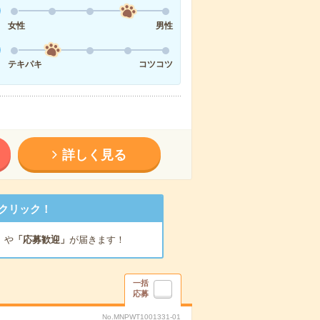
女性
男性
テキパキ
コツコツ
詳しく見る
クリック！
」
や
「応募歓迎」
が届きます！
一括
応募
No.MNPWT1001331-01