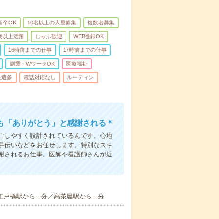
新卒OK
10名以上の大量募集
複数名募集
0歳以上活躍
しゅふ歓迎
WEB登録OK
16時前までの仕事
17時前までの仕事
副業・WワークOK
医療福祉
派遣多
電話対応なし
ルーティン
も「ありがとう」と感謝される＊
ごしやすく設計されているんです。心地
手伝いなどをお任せします。特別なスキ
謝されるお仕事。医師や看護師さんが近
江戸橋駅から---分／高茶屋駅から---分