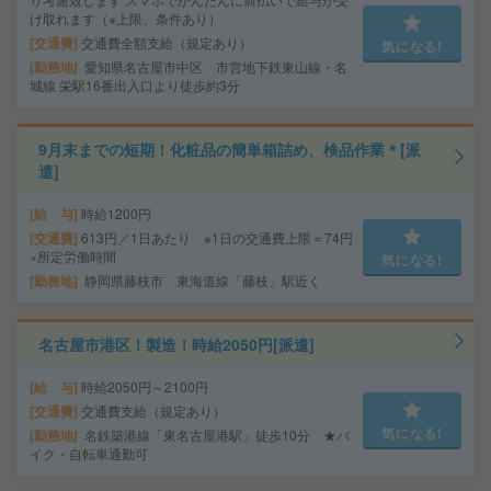
け取れます（※上限、条件あり）
交通費
交通費全額支給（規定あり）
気になる!
勤務地
愛知県名古屋市中区 市営地下鉄東山線・名
城線 栄駅16番出入口より徒歩約3分
9月末までの短期！化粧品の簡単箱詰め、検品作業＊[派
遣]
給 与
時給1200円
交通費
613円／1日あたり ※1日の交通費上限＝74円
×所定労働時間
気になる!
勤務地
静岡県藤枝市 東海道線「藤枝」駅近く
名古屋市港区！製造！時給2050円[派遣]
給 与
時給2050円～2100円
交通費
交通費支給（規定あり）
気になる!
勤務地
名鉄築港線「東名古屋港駅」徒歩10分 ★バ
イク・自転車通勤可