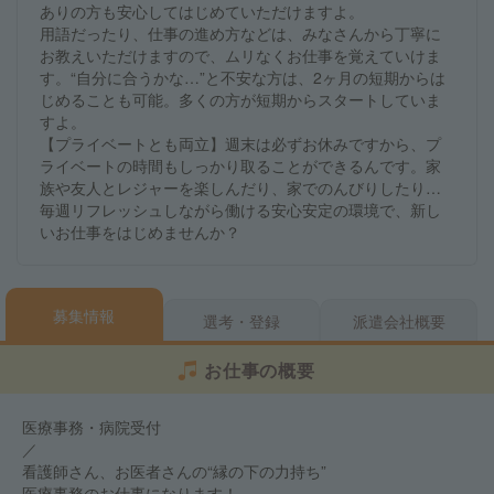
ありの方も安心してはじめていただけますよ。
用語だったり、仕事の進め方などは、みなさんから丁寧に
お教えいただけますので、ムリなくお仕事を覚えていけま
す。“自分に合うかな…”と不安な方は、2ヶ月の短期からは
じめることも可能。多くの方が短期からスタートしていま
すよ。
【プライベートとも両立】週末は必ずお休みですから、プ
ライベートの時間もしっかり取ることができるんです。家
族や友人とレジャーを楽しんだり、家でのんびりしたり…
毎週リフレッシュしながら働ける安心安定の環境で、新し
いお仕事をはじめませんか？
募集情報
選考・登録
派遣会社概要
お仕事の概要
医療事務・病院受付
／
看護師さん、お医者さんの“縁の下の力持ち”
医療事務のお仕事になります！