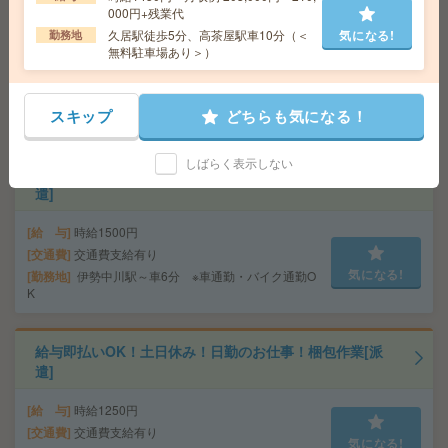
000円+残業代
洗浄[派遣]
久居駅徒歩5分、高茶屋駅車10分（＜
気になる!
勤務地
無料駐車場あり＞）
給 与
時給1250円 【月収例】125,000円～(割増含
まず／20日計算)
交通費
交通費支給有り
気になる!
スキップ
どちらも気になる！
勤務地
津新町駅～ ※車通勤・バイク通勤OK
しばらく表示しない
高時給！車通勤OK！日勤のお仕事！検査、投入、運搬[派
遣]
給 与
時給1500円
交通費
交通費支給有り
気になる!
勤務地
伊勢中川駅～車6分 ※車通勤・バイク通勤O
K
給与即払いOK！土日休み！日勤のお仕事！梱包作業[派
遣]
給 与
時給1250円
交通費
交通費支給有り
気になる!