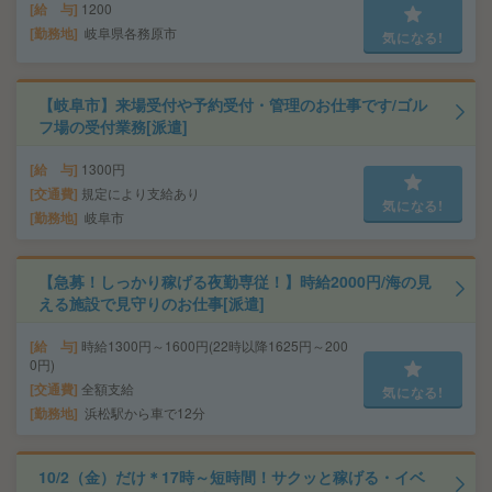
給 与
1200
勤務地
岐阜県各務原市
気になる!
【岐阜市】来場受付や予約受付・管理のお仕事です/ゴル
フ場の受付業務[派遣]
給 与
1300円
交通費
規定により支給あり
気になる!
勤務地
岐阜市
【急募！しっかり稼げる夜勤専従！】時給2000円/海の見
える施設で見守りのお仕事[派遣]
給 与
時給1300円～1600円(22時以降1625円～200
0円)
交通費
全額支給
気になる!
勤務地
浜松駅から車で12分
10/2（金）だけ＊17時～短時間！サクッと稼げる・イベ