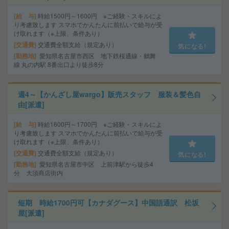
給 与
時給1500円～1600円 ※ご経験・スキルによ
り考慮致します スマホでかんたんに前払いで給与が受
け取れます（※上限、条件あり）
交通費
交通費全額支給（規定あり）
気になる!
勤務地
愛知県名古屋市西区 地下鉄桜通線・鶴舞
線 丸の内駅 8番出口より徒歩8分
週4～【かんざし屋wargo】販売スタッフ 服装＆髪色自
由[派遣]
給 与
時給1600円～1700円 ※ご経験・スキルによ
り考慮致します スマホでかんたんに前払いで給与が受
け取れます（※上限、条件あり）
交通費
交通費全額支給（規定あり）
気になる!
勤務地
愛知県名古屋市中区 上前津駅から徒歩4
分 大須商店街内
短期 時給1700円可【カナダグース】中国語通訳 松坂
屋[派遣]