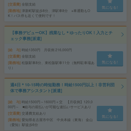
交通費
全額支給
気になる!
勤務地
津新町駅徒歩8分、津駅車8分 ※車通勤もO
K！バス停も近くて便利です！
【事務デビューOK】残業なし＊ゆったりOK！入力とチ
ェック事務[派遣]
給 与
時給1350円 月収例 216,000円
交通費
全額支給
気になる!
勤務地
松阪駅車8分、東松阪駅車11分（無料駐車場あ
り）
週4日＊10-15時の時短勤務！時給1500円以上！非営利団
体で事務アシスタント[派遣]
給 与
時給1500円～1600円＋交 【月収例】120,0
00円～ ■給与の前払いが可能な速払いサービスあり
交通費
交通費支給あり
気になる!
勤務地
愛知県名古屋市中区 中央本線（東海） 金山
（愛知）駅徒歩6分