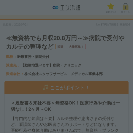
気になる!
ログイン
掲載日
2026/07/21
No.STFSVT医IS2_三重N05
≪無資格でも月収20.8万円～≫病院で受付や
カルテの整理など
派遣
大量募集！
職種
医療事務・病院受付
派遣先
【勤務地選べます】病院・クリニック
派遣会社
株式会社スタッフサービス メディカル事業本部
ここがポイント！
＜履歴書＆来社不要＞無資格OK！医療行為や介助は一
切なし！2ヶ月～OK
【専門的な知識は不要】カルテ整理や患者さまの受付な
ど、看護師さんやお医者さんのサポートなどになります。
医療行為や身体介助はありませんので、無資格・ブランク