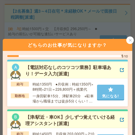
【2名募集】週3～4日在宅＊未経験OK＊メールで面接日
程調整[派遣]
給 与
時給1500円＋交 【月収例】296,250円～ ■
給与の前払いが可能な速払いサービスあり
交通費
交通費支給あり
どちらのお仕事が気になりますか？
気になる!
勤務地
愛知県名古屋市中村区 名古屋地下鉄東山
線 名古屋駅徒歩1分、名鉄名古屋本線 名鉄名古屋駅徒
1
/10
歩1分
【電話対応なしのコツコツ業務】駐車場あ
り！データ入力[派遣]
9時30分スタート＊岐阜駅前で通勤便利＊基本定時に終わ
る入力など[派遣]
時給1350円 ●月収例：時給1350円×
給与
8時間×21日＝226,800円＋残業代
給 与
時給1300円＋交 ■給与の前払いが可能な速
一身田駅車15分、津駅車20分 ※駐車
気になる!
勤務地
払いサービスあり
場から職場までは徒歩5分くらい！
交通費
交通費支給あり
（駐車場は無料です！）
気になる!
勤務地
岐阜県岐阜市 東海道本線（東海） 岐阜駅徒
歩2分、名鉄名古屋本線 名鉄岐阜駅徒歩2分
【津/駅近・車OK】少しずつ覚えていける経
理アシスタント[派遣]
給与即払いOK！平日休み！日勤のお仕事！配膳・盛付・
時給1450円 月収例 203,000円～210,
給与