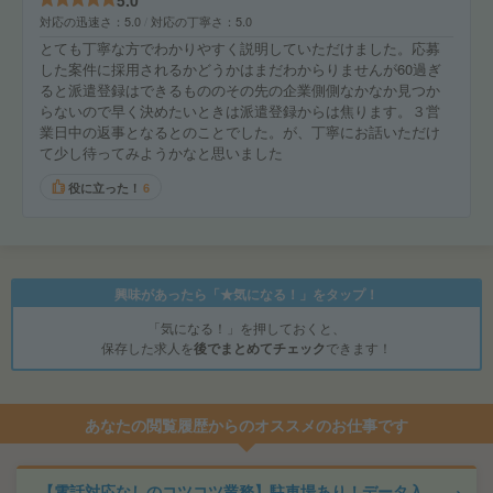
5.0
対応の迅速さ
5.0
対応の丁寧さ
5.0
とても丁寧な方でわかりやすく説明していただけました。応募
した案件に採用されるかどうかはまだわからりませんが60過ぎ
ると派遣登録はできるもののその先の企業側側なかなか見つか
らないので早く決めたいときは派遣登録からは焦ります。３営
業日中の返事となるとのことでした。が、丁寧にお話いただけ
て少し待ってみようかなと思いました
役に立った！
6
興味があったら「★気になる！」をタップ！
「気になる！」を押しておくと、
保存した求人を
後でまとめてチェック
できます！
あなたの閲覧履歴からのオススメのお仕事です
【電話対応なしのコツコツ業務】駐車場あり！データ入