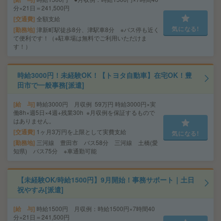
分×21日＝241,500円
交通費
全額支給
気になる!
勤務地
津新町駅徒歩8分、津駅車8分 ※バス停も近く
て便利です！（※駐車場は無料でご利用いただけま
す！）
時給3000円！未経験OK！【トヨタ自動車】在宅OK！豊
田市で一般事務[派遣]
給 与
時給3000円 月収例 59万円 時給3000円×実
働8h×週5日×4週+残業30h ※月収例を保証するもので
はありません。
交通費
1ヶ月3万円を上限として実費支給
気になる!
勤務地
三河線 豊田市 バス58分 三河線 土橋(愛
知県) バス75分 ※車通勤可能
【未経験OK/時給1500円】9月開始！事務サポート｜土日
祝やすみ[派遣]
給 与
時給1500円 月収例：時給1500円×7時間40
分×21日＝241,500円