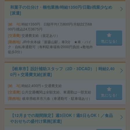
和菓子の仕分け・梱包業務/時給1350円/日勤/残業少なめ
[派遣]
給 与
時給1350円 日額平均1万800円/月額22万68
00円/残込24万3675円
交通費
交通費支給（規定あり）
気になる!
勤務地
JR中央本線「新森山駅」車3分 ★車・バイ
ク・自転車通勤可（有料駐車場有/2000円負担 ※敷地外
徒歩3分）
【岐阜市】設計補助スタッフ（2D・3DCAD）｜時給2,40
0円＋交通費支給[派遣]
給 与
時給2,400円＋交通費支給
交通費
公共交通機関は全額支給、車通勤は一部支給
気になる!
勤務地
岐阜県岐阜市六条（車通勤可・駐車場あり）
【12月までの期間限定】週3日OK！週5日もOK！／食品
やおせちの盛付け業務[派遣]