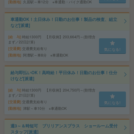
勤務地
久居駅～車12分 ※車通勤・バイク通勤OK
車通勤OK！土日休み！日勤のお仕事！製品の検査、組立
など[派遣]
給 与
時給1300円 【月収例】203,664円～(割増含
まず／22日計算)
交通費
交通費支給有り
気になる!
勤務地
阿漕駅～車8分 ※車通勤OK
給与即払いOK！高時給！平日休み！日勤のお仕事！仕分
けなど[派遣]
給 与
時給1300円 【月収例】204,750円～(割増含
まず／21日計算)
交通費
交通費支給有り
気になる!
勤務地
津駅～車10分 ※車通勤OK
週3～＆時短可 ブリリアンスプラス ショールーム受付
スタッフ[派遣]