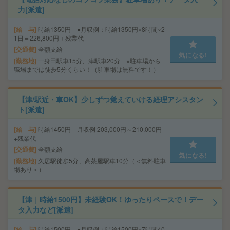
力[派遣]
給 与
時給1350円 ●月収例：時給1350円×8時間×2
1日＝226,800円＋残業代
交通費
全額支給
気になる!
勤務地
一身田駅車15分、津駅車20分 ※駐車場から
職場までは徒歩5分くらい！（駐車場は無料です！）
【津/駅近・車OK】少しずつ覚えていける経理アシスタン
ト[派遣]
給 与
時給1450円 月収例 203,000円～210,000円
+残業代
交通費
全額支給
気になる!
勤務地
久居駅徒歩5分、高茶屋駅車10分（＜無料駐車
場あり＞）
【津｜時給1500円】未経験OK！ゆったりペースで！デー
タ入力など[派遣]
給 与
時給1500円 ●月収例：時給1500円×7時間40