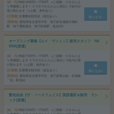
給 与
時給1600円～1700円 ※ご経験・スキルによ
り考慮致します！ スマホでかんたんに前払いで給与が
受け取れます（※上限、条件あり）
交通費
交通費全額支給（規定あり）
気になる!
勤務地
愛知県名古屋市中区 地下鉄名城線矢場町
駅 地下通路直結、地下鉄栄駅 徒歩5分
オープニング募集【ルイ・ヴィトン】販売スタッフ HA
ERA[派遣]
給 与
時給1700円～1750円 ※ご経験・スキルによ
り考慮致します スマホでかんたんに前払いで給与が受
け取れます（※上限、条件あり）
交通費
交通費全額支給（規定あり）
気になる!
勤務地
愛知県名古屋市中区 地下鉄東山線・名城線
「栄」駅直結
髪色自由【ザ・ノースフェイス】英語通訳＆販売 ラシ
ック[派遣]
給 与
時給1500円～1700円 ※ご経験・スキルによ
り考慮致します スマホでかんたんに前払いで給与が受