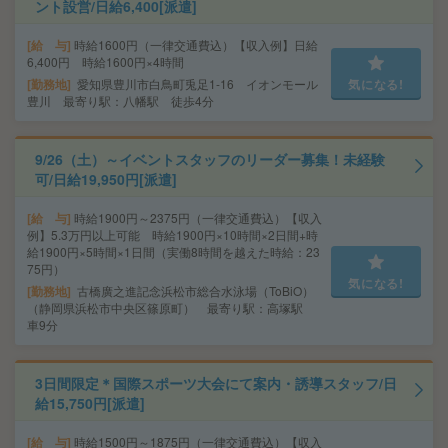
ント設営/日給6,400[派遣]
給 与
時給1600円（一律交通費込）【収入例】日給
6,400円 時給1600円×4時間
勤務地
愛知県豊川市白鳥町兎足1-16 イオンモール
気になる!
豊川 最寄り駅：八幡駅 徒歩4分
9/26（土）～イベントスタッフのリーダー募集！未経験
可/日給19,950円[派遣]
給 与
時給1900円～2375円（一律交通費込）【収入
例】5.3万円以上可能 時給1900円×10時間×2日間+時
給1900円×5時間×1日間（実働8時間を越えた時給：23
75円）
気になる!
勤務地
古橋廣之進記念浜松市総合水泳場（ToBiO）
（静岡県浜松市中央区篠原町） 最寄り駅：高塚駅
車9分
3日間限定＊国際スポーツ大会にて案内・誘導スタッフ/日
給15,750円[派遣]
給 与
時給1500円～1875円（一律交通費込）【収入