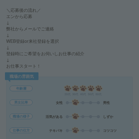
＼応募後の流れ／
エンから応募
↓
弊社からメールでご連絡
↓
WEB登録or来社登録を選択
↓
登録時にご希望をお伺いしお仕事の紹介
↓
お仕事スタート！
職場の雰囲気
年齢層
20代
30代
40代
50代
60代
男女比率
女性
男性
職場の様子
活気がある
しずか
仕事の仕方
テキパキ
コツコツ