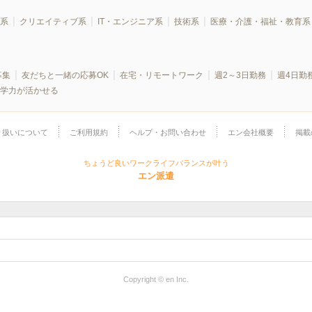
系
クリエイティブ系
IT・エンジニア系
技術系
医療・介護・福祉・教育系
募集
友だちと一緒の応募OK
在宅・リモートワーク
週2～3日勤務
週4日勤
学力が活かせる
り扱いについて
ご利用規約
ヘルプ・お問い合わせ
エン会社概要
掲載
ちょうど良いワークライフバランスが叶う
エン派遣
Copyright © en Inc.