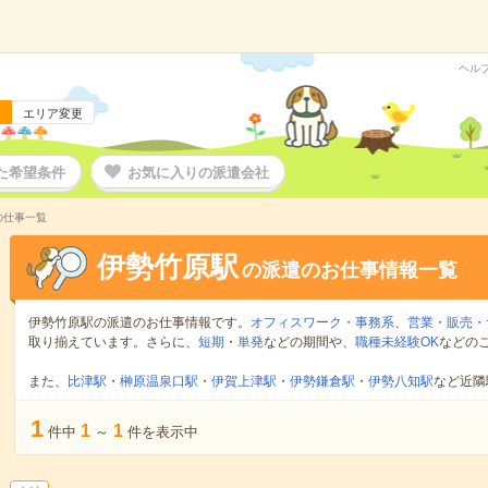
ヘル
エリア変更
た希望条件
お気に入りの派遣会社
の仕事一覧
伊勢竹原駅
の派遣のお仕事情報一覧
伊勢竹原駅の派遣のお仕事情報です。
オフィスワーク・事務系
、
営業・販売・
取り揃えています。さらに、
短期
・
単発
などの期間や、
職種未経験OK
などの
また、
比津駅
・
榊原温泉口駅
・
伊賀上津駅
・
伊勢鎌倉駅
・
伊勢八知駅
など近隣
1
1
1
件中
～
件を表示中