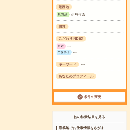
勤務地
伊勢竹原
駅/路線
職種
---
こだわりINDEX
---
絶対
---
できれば
キーワード
---
あなたのプロフィール
---
条件の変更
他の検索結果を見る
勤務地でお仕事情報をさがす