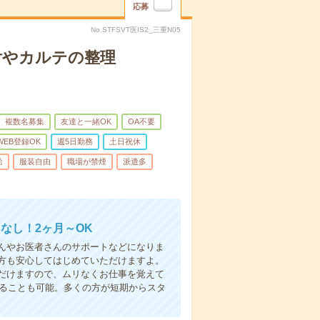
応募
No.STFSVT医IS2_三重N05
付やカルテの整理
複数名募集
友達と一緒OK
OA不要
WEB登録OK
週5日勤務
土日祝休
給
服装自由
職場が禁煙
派遣多
なし！2ヶ月～OK
んやお医者さんのサポートなどになりま
方も安心してはじめていただけますよ。
だけますので、ムリなくお仕事を覚えて
めることも可能。多くの方が短期からスタ