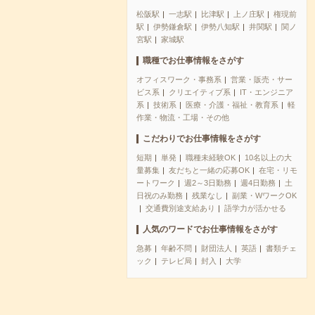
松阪駅
一志駅
比津駅
上ノ庄駅
権現前
駅
伊勢鎌倉駅
伊勢八知駅
井関駅
関ノ
宮駅
家城駅
職種でお仕事情報をさがす
オフィスワーク・事務系
営業・販売・サー
ビス系
クリエイティブ系
IT・エンジニア
系
技術系
医療・介護・福祉・教育系
軽
作業・物流・工場・その他
こだわりでお仕事情報をさがす
短期
単発
職種未経験OK
10名以上の大
量募集
友だちと一緒の応募OK
在宅・リモ
ートワーク
週2～3日勤務
週4日勤務
土
日祝のみ勤務
残業なし
副業・WワークOK
交通費別途支給あり
語学力が活かせる
人気のワードでお仕事情報をさがす
急募
年齢不問
財団法人
英語
書類チェ
ック
テレビ局
封入
大学