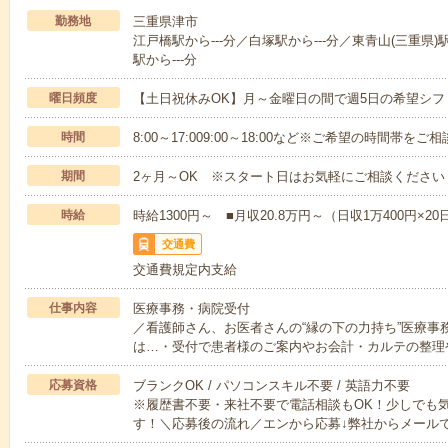
勤務地
三重県津市
江戸橋駅から---分／白塚駅から---分／東青山(三重県)
駅から---分
曜日頻度
【土日祝休みOK】月～金曜日の間で週5日の希望シフ
時間
8:00～17:009:00～18:00など※ご希望の時間帯を
期間
2ヶ月～OK ※スタート日はお気軽にご相談ください
時給
時給1300円～ ■月収20.8万円～（日収1万400円×20
交通費
交通費規定内支給
仕事内容
医療事務・病院受付
／看護師さん、お医者さんの“縁の下の力持ち”医療事
は…・受付で患者様のご案内やお会計・カルテの整理
応募資格
ブランクOK / パソコンスキル不要 / 英語力不要
※履歴書不要・来社不要で電話相談もOK！少しでも
す！＼応募後の流れ／エンから応募↓弊社からメール