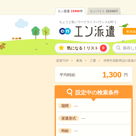
エン派遣
15490
件
エンバイト
22168
件
ちょうど良いワークライフバランスが叶う
東海版
気になる！リスト
0
保存し
派遣TOP
東海
三重
伊勢竹原駅周辺の派遣
,
1
3
0
0
平均時給:
円
設定中の検索条件
期間
---
派遣形式
---
時給
---