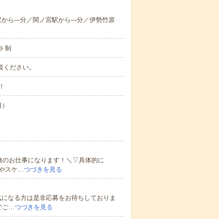
駅から---分／関ノ宮駅から---分／伊勢竹原
ト制
ご相談ください。
！
日）
務のお仕事になります！＼▽具体的に
やスケ…
つづきを見る
気になる方は是非応募をお待ちしておりま
でご…
つづきを見る