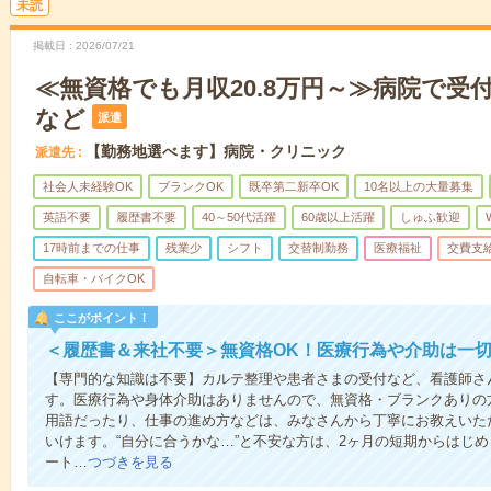
未読
掲載日
2026/07/21
≪無資格でも月収20.8万円～≫病院で受
など
派遣
【勤務地選べます】病院・クリニック
派遣先
社会人未経験OK
ブランクOK
既卒第二新卒OK
10名以上の大量募集
英語不要
履歴書不要
40～50代活躍
60歳以上活躍
しゅふ歓迎
17時前までの仕事
残業少
シフト
交替制勤務
医療福祉
交費支
自転車・バイクOK
ここがポイント！
＜履歴書＆来社不要＞無資格OK！医療行為や介助は一切
【専門的な知識は不要】カルテ整理や患者さまの受付など、看護師さ
す。医療行為や身体介助はありませんので、無資格・ブランクありの
用語だったり、仕事の進め方などは、みなさんから丁寧にお教えいた
いけます。“自分に合うかな…”と不安な方は、2ヶ月の短期からはじ
ート…
つづきを見る