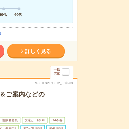
50代
60代
）
詳しく見る
一括
応募
No.STFSVT医IS12_三重N03
付＆ご案内などの
複数名募集
友達と一緒OK
OA不要
WEB登録OK
週2～3日勤務
週4日勤務