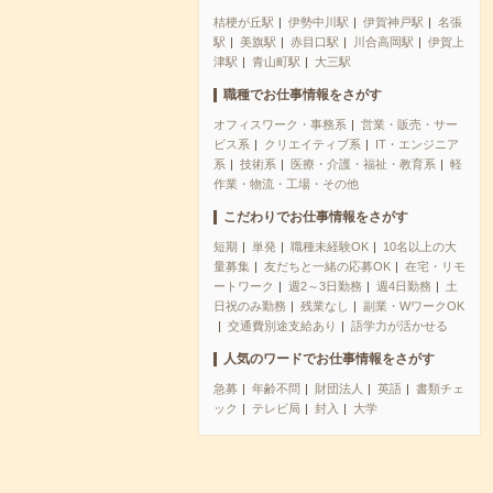
桔梗が丘駅
伊勢中川駅
伊賀神戸駅
名張
駅
美旗駅
赤目口駅
川合高岡駅
伊賀上
津駅
青山町駅
大三駅
職種でお仕事情報をさがす
オフィスワーク・事務系
営業・販売・サー
ビス系
クリエイティブ系
IT・エンジニア
系
技術系
医療・介護・福祉・教育系
軽
作業・物流・工場・その他
こだわりでお仕事情報をさがす
短期
単発
職種未経験OK
10名以上の大
量募集
友だちと一緒の応募OK
在宅・リモ
ートワーク
週2～3日勤務
週4日勤務
土
日祝のみ勤務
残業なし
副業・WワークOK
交通費別途支給あり
語学力が活かせる
人気のワードでお仕事情報をさがす
急募
年齢不問
財団法人
英語
書類チェ
ック
テレビ局
封入
大学