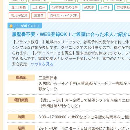
週5日勤務
土日祝休
17時前までの仕事
残業少
シフト
交替制勤
職場が禁煙
派遣多
自転車・バイクOK
ここがポイント！
履歴書不要・WEB登録OK！ご希望に合った求人ご紹介
【ブランク歓迎！】地域のクリニックで、診察予約の受付やそれに伴
シンプルな作業が多めです。クリニックでのお仕事なので、穏やかで
られます。【プライベートとも両立】週末は必ずお休みですから、プ
できるんです。家族や友人とレジャーを楽しんだり、家でのんびりし
安心安定…
つづきを見る
勤務地
三重県津市
久居駅から---分／千里(三重県)駅から---分／一志駅か
駅から---分
曜日頻度
【週3日～OK】月～金曜日で希望シフト制※徐々に
（最初は週3日からなど）
時間
8:00～17:009:00～18:00など※ご希望の時間帯を
期間
2ヶ月～OK ※スタート日はお気軽にご相談ください