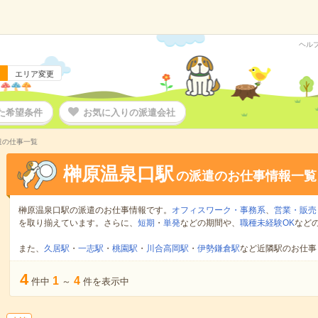
ヘル
エリア変更
た希望条件
お気に入りの派遣会社
遣の仕事一覧
榊原温泉口駅
の派遣のお仕事情報一覧
榊原温泉口駅の派遣のお仕事情報です。
オフィスワーク・事務系
、
営業・販売
を取り揃えています。さらに、
短期
・
単発
などの期間や、
職種未経験OK
など
また、
久居駅
・
一志駅
・
桃園駅
・
川合高岡駅
・
伊勢鎌倉駅
など近隣駅のお仕事
4
1
4
件中
～
件を表示中