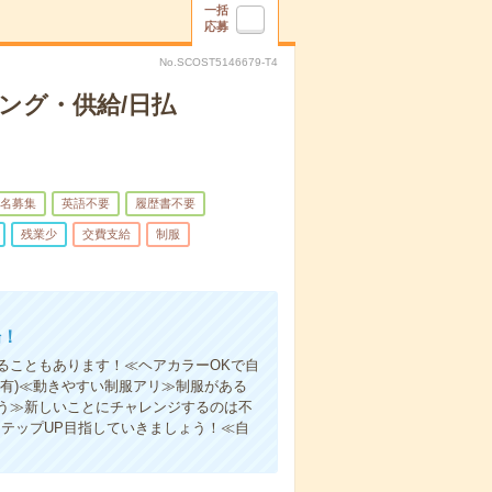
一括
応募
No.SCOST5146679-T4
ング・供給/日払
名募集
英語不要
履歴書不要
残業少
交費支給
制服
場！
ることもあります！≪ヘアカラーOKで自
有)≪動きやすい制服アリ≫制服がある
う≫新しいことにチャレンジするのは不
テップUP目指していきましょう！≪自