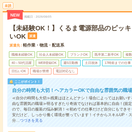
未読
NEW
掲載日
2026/08/05
【未経験OK！】くるま電源部品のピッキ
いOK
派遣
軽作業・物流・配送系
派遣先
職種未経験OK
社会人未経験OK
ブランクOK
既卒第二新卒OK
複数
40～50代活躍
WEB登録OK
週5日勤務
土日祝休
17時前までの仕事
日払いOK
職場が禁煙
電話対応なし
ここがポイント！
自分の時間も大切！ヘアカラーOKで自由な雰囲気の職
≪自分の時間も大切≫残業はほとんどナシ！場合によってはお願いす
由な雰囲気の職場≫明るすぎたり奇抜でなければ基本的に自由！(規定
ので、毎日の服装の悩み解消！≪初めての仕事だけど自分にもできそ
安だけど、しっかり働く環境が整っています！イチからスキルUP・ス
分…
つづきを見る