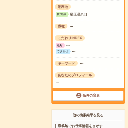
勤務地
榊原温泉口
駅/路線
職種
---
こだわりINDEX
---
絶対
---
できれば
キーワード
---
あなたのプロフィール
---
条件の変更
他の検索結果を見る
勤務地でお仕事情報をさがす