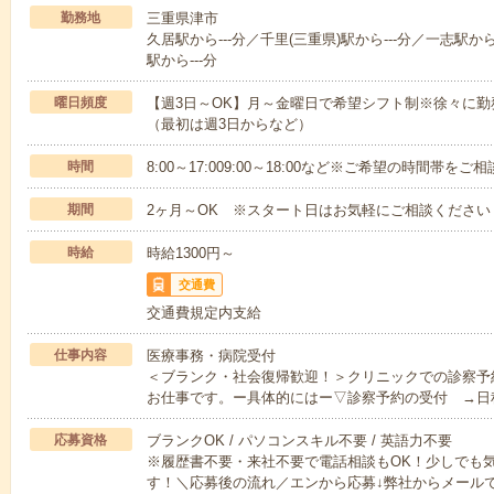
勤務地
三重県津市
久居駅から---分／千里(三重県)駅から---分／一志駅か
駅から---分
曜日頻度
【週3日～OK】月～金曜日で希望シフト制※徐々に
（最初は週3日からなど）
時間
8:00～17:009:00～18:00など※ご希望の時間帯を
期間
2ヶ月～OK ※スタート日はお気軽にご相談ください
時給
時給1300円～
交通費
交通費規定内支給
仕事内容
医療事務・病院受付
＜ブランク・社会復帰歓迎！＞クリニックでの診察予
お仕事です。ー具体的にはー▽診察予約の受付 →日
応募資格
ブランクOK / パソコンスキル不要 / 英語力不要
※履歴書不要・来社不要で電話相談もOK！少しでも
す！＼応募後の流れ／エンから応募↓弊社からメール