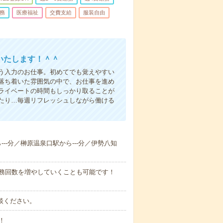
務
医療福祉
交費支給
服装自由
いたします！＾＾
う入力のお仕事。初めてでも覚えやすい
落ち着いた雰囲気の中で、お仕事を進め
ライベートの時間もしっかり取ることが
たり…毎週リフレッシュしながら働ける
ら---分／榊原温泉口駅から---分／伊勢八知
勤務回数を増やしていくことも可能です！
ご相談ください。
！