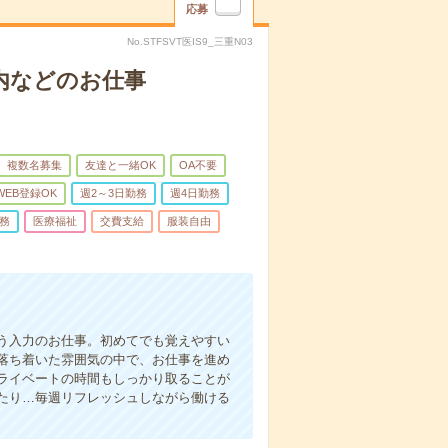
応募
No.STFSVT医IS9_三重N03
内などのお仕事
複数名募集
友達と一緒OK
OA不要
WEB登録OK
週2～3日勤務
週4日勤務
務
医療福祉
交費支給
服装自由
う入力のお仕事。初めてでも覚えやすい
落ち着いた雰囲気の中で、お仕事を進め
ライベートの時間もしっかり取ることが
たり…毎週リフレッシュしながら働ける