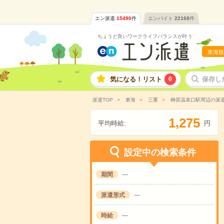
エン派遣
15490
件
エンバイト
22168
件
ちょうど良いワークライフバランスが叶う
東海版
気になる！リスト
0
保存し
派遣TOP
東海
三重
榊原温泉口駅周辺の派
,
1
2
7
5
平均時給:
円
設定中の検索条件
期間
---
派遣形式
---
時給
---