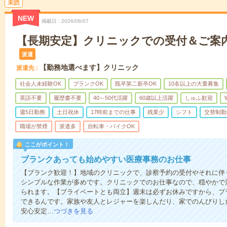
未読
NEW
掲載日
2026/08/07
【長期安定】クリニックでの受付＆ご案
派遣
【勤務地選べます】クリニック
派遣先
社会人未経験OK
ブランクOK
既卒第二新卒OK
10名以上の大量募集
英語不要
履歴書不要
40～50代活躍
60歳以上活躍
しゅふ歓迎
週5日勤務
土日祝休
17時前までの仕事
残業少
シフト
交替制勤
職場が禁煙
派遣多
自転車・バイクOK
ここがポイント！
ブランクあっても始めやすい医療事務のお仕事
【ブランク歓迎！】地域のクリニックで、診察予約の受付やそれに伴
シンプルな作業が多めです。クリニックでのお仕事なので、穏やかで
られます。【プライベートとも両立】週末は必ずお休みですから、プ
できるんです。家族や友人とレジャーを楽しんだり、家でのんびりし
安心安定…
つづきを見る