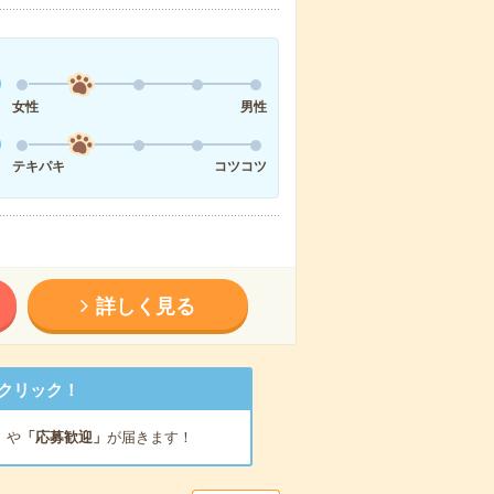
女性
男性
テキパキ
コツコツ
詳しく見る
クリック！
」
や
「応募歓迎」
が届きます！