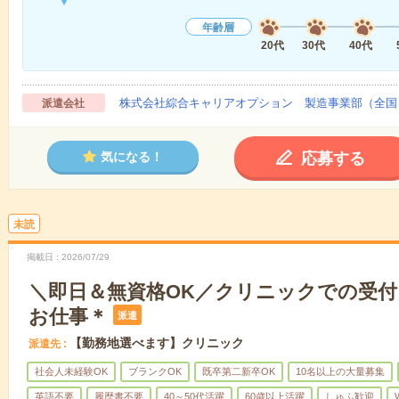
年齢層
20代
30代
40代
株式会社綜合キャリアオプション 製造事業部（全国
派遣会社
応募する
気になる！
未読
掲載日
2026/07/29
＼即日＆無資格OK／クリニックでの受
お仕事＊
派遣
【勤務地選べます】クリニック
派遣先
社会人未経験OK
ブランクOK
既卒第二新卒OK
10名以上の大量募集
英語不要
履歴書不要
40～50代活躍
60歳以上活躍
しゅふ歓迎