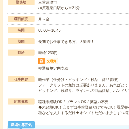
勤務地
三重県津市
榊原温泉口駅から車21分
曜日頻度
月～金
時間
08:00～16:45
期間
長期でお仕事できる方、大歓迎！
時給
時給1230円
交通費
交通費規定内支給
仕事内容
軽作業（仕分け・ピッキング・検品、商品管理）
フォークリフトの免許は必要ありません。あればとて
ピッキング、段取り、ラインへの部品供給、ハンドリ
応募資格
職種未経験OK / ブランクOK / 英語力不要
◆未経験OK！〇まずは事前登録だけでもOK！履歴
種などを入力するだけ★オシゴトただいま少しずつ増
職場の雰囲気