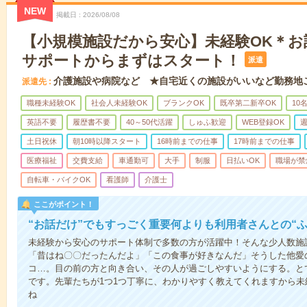
NEW
掲載日
2026/08/08
【小規模施設だから安心】未経験OK＊お
サポートからまずはスタート！
派遣
介護施設や病院など ★自宅近くの施設がいいなど勤務地
派遣先
職種未経験OK
社会人未経験OK
ブランクOK
既卒第二新卒OK
10
英語不要
履歴書不要
40～50代活躍
しゅふ歓迎
WEB登録OK
週
土日祝休
朝10時以降スタート
16時前までの仕事
17時前までの仕事
医療福祉
交費支給
車通勤可
大手
制服
日払いOK
職場が禁
自転車・バイクOK
看護師
介護士
ここがポイント！
“お話だけ”でもすっごく重要何よりも利用者さんとの“
未経験から安心のサポート体制で多数の方が活躍中！そんな少人数施
「昔はね〇〇だったんだよ」「この食事が好きなんだ」そうした他愛
コ…。目の前の方と向き合い、その人が過ごしやすいようにする。と
です。先輩たちが1つ1つ丁寧に、わかりやすく教えてくれますから
ね