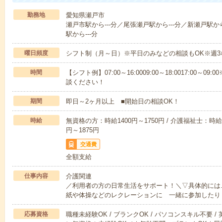
勤務地
愛知県瀬戸市
瀬戸市駅から---分／尾張瀬戸駅から---分／新瀬戸駅か
駅から---分
曜日頻度
シフト制（月～日）※平日のみなどの相談もOK※週3
時間
【シフト例】07:00～16:0009:00～18:0017:00
談ください！
期間
即日～2ヶ月以上 ■開始日の相談OK！
時給
無資格の方：時給1400円～1750円 / 介護福祉士：時給1
円～1875円
交通費
全額支給
仕事内容
介護関連
／利用者の方の日常生活をサポート！＼▽具体的には
紙や体操などのレクレーションに 一緒に参加したり
応募資格
職種未経験OK / ブランクOK / パソコンスキル不要 /