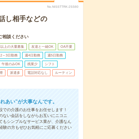
No.NISSTTRK-2SS60
話し相手などの
ご相談ください
名以上の大量募集
友達と一緒OK
OA不要
2～3日勤務
週4日勤務
週5日勤務
午後のみOK
残業少
シフト
煙
派遣多
電話対応なし
ルーティン
ふれあい”が大事なんです。
設での介護のお仕事をお任せします！
のない会話をしながらお互いにニコニ
てもシンプルなサービス業が、介護なん
未経験の方もぜひお気軽にご応募ください