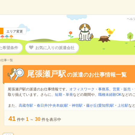
ヘル
エリア変更
た希望条件
お気に入りの派遣会社
の仕事一覧
尾張瀬戸駅
の派遣のお仕事情報一覧
尾張瀬戸駅の派遣のお仕事情報です。
オフィスワーク・事務系
、
営業・販売・
取り揃えています。さらに、
短期
・
単発
などの期間や、
職種未経験OK
などの
また、
高蔵寺駅
・
春日井(中央本線)駅
・
神領駅
・
藤が丘(愛知県)駅
・
上社駅
な
41
1
30
件中
～
件を表示中