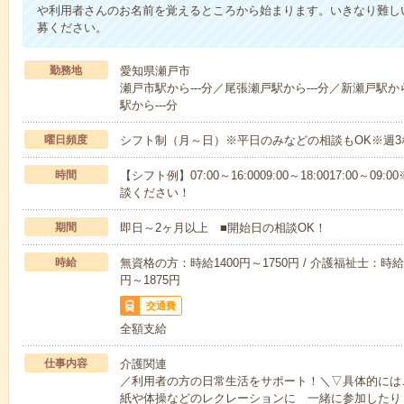
や利用者さんのお名前を覚えるところから始まります。いきなり難し
募ください。
勤務地
愛知県瀬戸市
瀬戸市駅から---分／尾張瀬戸駅から---分／新瀬戸駅か
駅から---分
曜日頻度
シフト制（月～日）※平日のみなどの相談もOK※週3
時間
【シフト例】07:00～16:0009:00～18:0017:00
談ください！
期間
即日～2ヶ月以上 ■開始日の相談OK！
時給
無資格の方：時給1400円～1750円 / 介護福祉士：時給1
円～1875円
交通費
全額支給
仕事内容
介護関連
／利用者の方の日常生活をサポート！＼▽具体的には
紙や体操などのレクレーションに 一緒に参加したり