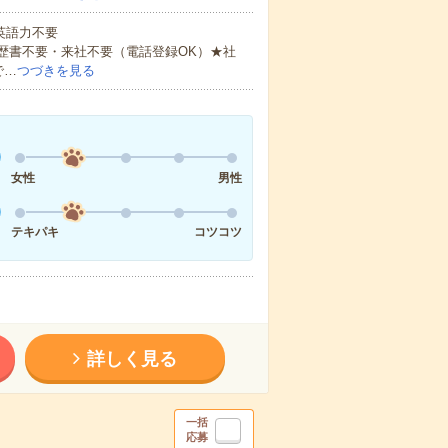
 英語力不要
歴書不要・来社不要（電話登録OK）★社
で…
つづきを見る
女性
男性
テキパキ
コツコツ
詳しく見る
一括
応募