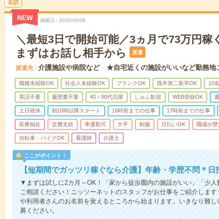
未読
NEW
掲載日
2026/08/08
＼最短3日で開始可能／3ヵ月で73万円稼
まずはお話し相手から
派遣
介護施設や病院など ★自宅近くの施設がいいなど勤務地
派遣先
職種未経験OK
社会人未経験OK
ブランクOK
既卒第二新卒OK
10
英語不要
履歴書不要
40～50代活躍
しゅふ歓迎
WEB登録OK
週
土日祝休
朝10時以降スタート
16時前までの仕事
17時前までの仕事
医療福祉
交費支給
車通勤可
大手
制服
日払いOK
職場が禁
自転車・バイクOK
看護師
介護士
ここがポイント！
【短期間でガッツリ稼ぐなら介護】年齢・学歴不問＊日払
▼まずは試しに2カ月～OK！「家から徒歩圏内の施設がいい」「少
ご相談ください！ニッソーネットのスタッフがお仕事をご紹介します
や利用者さんのお名前を覚えるところから始まります。いきなり難し
募ください。