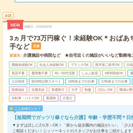
未読
NEW
掲載日
2026/08/08
3ヵ月で73万円稼ぐ！未経験OK＊おば
手など
派遣
介護施設や病院など ★自宅近くの施設がいいなど勤務地
派遣先
職種未経験OK
社会人未経験OK
ブランクOK
既卒第二新卒OK
10
英語不要
履歴書不要
40～50代活躍
しゅふ歓迎
WEB登録OK
週
土日祝休
朝10時以降スタート
16時前までの仕事
17時前までの仕事
医療福祉
交費支給
車通勤可
大手
制服
日払いOK
職場が禁
自転車・バイクOK
看護師
介護士
ここがポイント！
【短期間でガッツリ稼ぐなら介護】年齢・学歴不問＊日払
▼まずは試しに2カ月～OK！「家から徒歩圏内の施設がいい」「少
ご相談ください！ニッソーネットのスタッフがお仕事をご紹介します