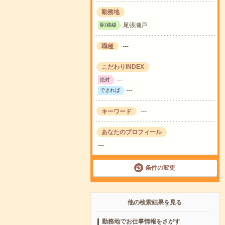
勤務地
尾張瀬戸
駅/路線
職種
---
こだわりINDEX
---
絶対
---
できれば
キーワード
---
あなたのプロフィール
---
条件の変更
他の検索結果を見る
勤務地でお仕事情報をさがす