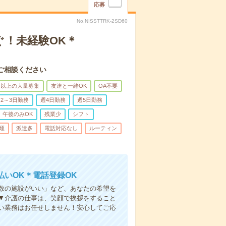
応募
No.NISSTTRK-2SD60
ぐ！未経験OK＊
ご相談ください
名以上の大量募集
友達と一緒OK
OA不要
2～3日勤務
週4日勤務
週5日勤務
午後のみOK
残業少
シフト
煙
派遣多
電話対応なし
ルーティン
いOK＊電話登録OK
人数の施設がいい」など、あなたの希望を
▼介護の仕事は、笑顔で挨拶をすること
い業務はお任せしません！安心してご応