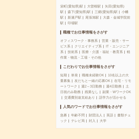
栄町(愛知県)駅
大曽根駅
矢田(愛知県)
駅
森下(愛知県)駅
三郷(愛知県)駅
小幡
駅
新瀬戸駅
尾張旭駅
大森・金城学院前
駅
印場駅
職種でお仕事情報をさがす
オフィスワーク・事務系
営業・販売・サー
ビス系
クリエイティブ系
IT・エンジニア
系
技術系
医療・介護・福祉・教育系
軽
作業・物流・工場・その他
こだわりでお仕事情報をさがす
短期
単発
職種未経験OK
10名以上の大
量募集
友だちと一緒の応募OK
在宅・リモ
ートワーク
週2～3日勤務
週4日勤務
土
日祝のみ勤務
残業なし
副業・WワークOK
交通費別途支給あり
語学力が活かせる
人気のワードでお仕事情報をさがす
急募
年齢不問
財団法人
英語
書類チェ
ック
テレビ局
封入
大学