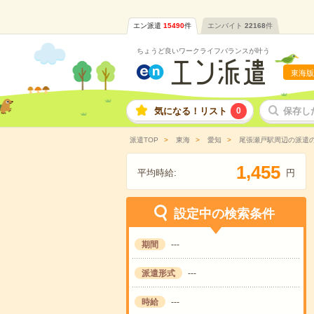
エン派遣
15490
件
エンバイト
22168
件
ちょうど良いワークライフバランスが叶う
東海版
気になる！リスト
0
保存し
派遣TOP
東海
愛知
尾張瀬戸駅周辺の派遣
,
1
4
5
5
平均時給:
円
設定中の検索条件
期間
---
派遣形式
---
時給
---