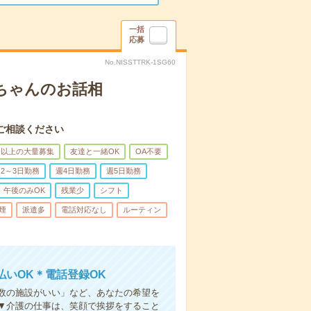
一括
応募
No.NISSTTRK-1SG60
あちゃんのお話相
ご相談ください
名以上の大量募集
友達と一緒OK
OA不要
2～3日勤務
週4日勤務
週5日勤務
午後のみOK
残業少
シフト
煙
派遣多
電話対応なし
ルーティン
いOK＊電話登録OK
人数の施設がいい」など、あなたの希望を
▼介護の仕事は、笑顔で挨拶をすること