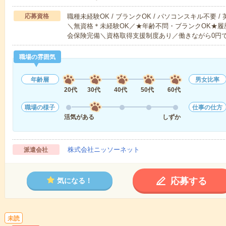
応募資格
職種未経験OK / ブランクOK / パソコンスキル不要 /
＼無資格＊未経験OK／★年齢不問・ブランクOK★履
会保険完備＼資格取得支援制度あり／働きながら0円
職場の雰囲気
年齢層
男女比率
20代
30代
40代
50代
60代
職場の様子
仕事の仕方
活気がある
しずか
株式会社ニッソーネット
派遣会社
応募する
気になる！
未読