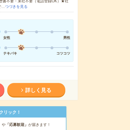
歴書不要・来社不要（電話登録OK）★社
で…
つづきを見る
女性
男性
テキパキ
コツコツ
詳しく見る
クリック！
」
や
「応募歓迎」
が届きます！