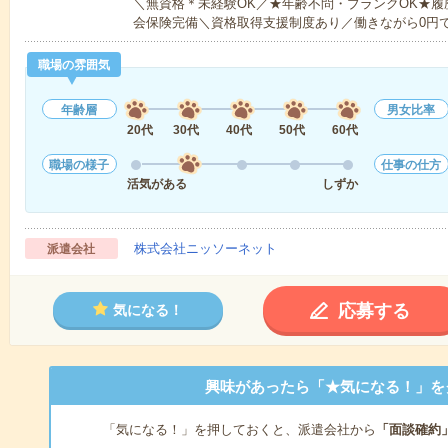
＼無資格＊未経験OK／★年齢不問・ブランクOK★履
会保険完備＼資格取得支援制度あり／働きながら0円
職場の雰囲気
年齢層
男女比率
20代
30代
40代
50代
60代
職場の様子
仕事の仕方
活気がある
しずか
株式会社ニッソーネット
派遣会社
応募する
気になる！
興味があったら「★気になる！」を
「気になる！」を押しておくと、派遣会社から
「面談確約