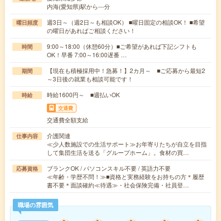
内海(愛知県)駅から---分
週3日～（週2日～も相談OK） ■曜日固定の相談OK！ ■希望
曜日頻度
の曜日があればご相談ください！
9:00～18:00（休憩60分）■ご希望があれば下記シフトも
時間
OK！早番 7:00～16:00遅番 …
【現在も積極採用中！急募！】2カ月～ ■ご応募から最短2
期間
～3日後の就業も相談可能です！
時給1600円～ ■週払いOK
時給
交通費
交通費全額支給
介護関連
仕事内容
≪少人数施設での生活サポート≫お年寄りたちが自立を目指
して集団生活を送る「グループホーム」。食材の買…
ブランクOK / パソコンスキル不要 / 英語力不要
応募資格
≪年齢・学歴不問！≫■資格と実務経験をお持ちの方＊履歴
書不要＊面談確約≪待遇≫・社会保険完備・社員登…
職場の雰囲気