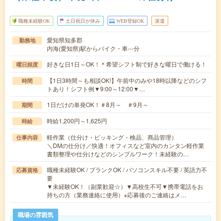
職種未経験OK
土日祝日が休み
WEB登録OK
派遣
愛知県知多郡
勤務地
内海(愛知県)駅からバイク・車---分
好きな日1日～OK！＊希望シフト制で好きな曜日で働ける！
曜日頻度
【1日3時間～も相談OK!】午前中のみや18時以降などのシフ
時間
トあり！シフト例▼9:00～12:00▼…
1日だけの単発OK！＃8月～ ＃9月～
期間
時給1,200円～1,625円
時給
軽作業（仕分け・ピッキング・検品、商品管理）
仕事内容
＼DMの仕分け／快適！オフィスなど室内のカンタン軽作業
書類整理や仕分けなどのシンプルワーク！未経験の…
職種未経験OK / ブランクOK / パソコンスキル不要 / 英語力不
応募資格
要
▼未経験OK！（副業歓迎☆）▼高校生不可▼携帯電話をお
持ちの方（業務連絡に使用）※応募後のご連絡はメ…
職場の雰囲気