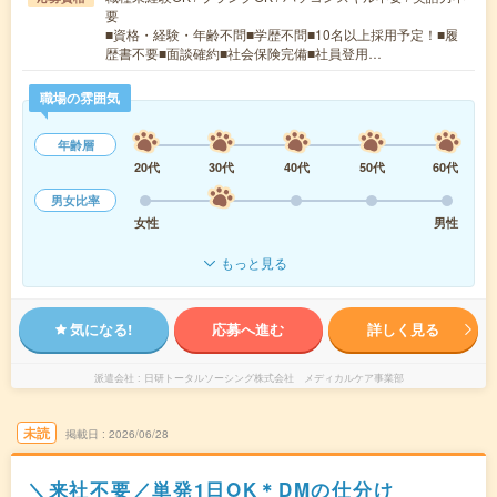
要
■資格・経験・年齢不問■学歴不問■10名以上採用予定！■履
歴書不要■面談確約■社会保険完備■社員登用…
職場の雰囲気
年齢層
20代
30代
40代
50代
60代
男女比率
女性
男性
もっと見る
気になる!
応募へ進む
詳しく見る
派遣会社
日研トータルソーシング株式会社 メディカルケア事業部
未読
掲載日
2026/06/28
＼来社不要／単発1日OK＊DMの仕分け