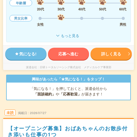
年齢層
20代
30代
40代
50代
60代
男女比率
女性
男性
もっと見る
気になる!
応募へ進む
詳しく見る
派遣会社
日研トータルソーシング株式会社 メディカルケア事業部
興味があったら「★気になる！」をタップ！
「気になる！」を押しておくと、派遣会社から
「面談確約」
や
「応募歓迎」
が届きます！
未読
掲載日
2026/07/27
【オープニング募集】おばあちゃんのお散歩付
き添いも仕事の1つ