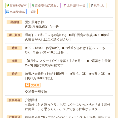
職種未経験OK
交通費別途支給あり
土日祝日が休み
残業なし
WEB登録OK
派遣
愛知県知多郡
勤務地
内海(愛知県)駅から---分
週3日～（週2日～も相談OK） ■曜日固定の相談OK！ ■希望
曜日頻度
の曜日があればご相談ください！
9:00～18:00（休憩60分）■ご希望があれば下記シフトも
時間
OK！早番 7:00～16:00遅番 …
【8月中のスタートOK！急募！】2カ月～ ■ご応募から最短
期間
2～3日後に就業が可能です！
無資格未経験：時給1450円～ ■週払いOK ■扶養内OK ■
時給
日収1万1600円以上
交通費
交通費全額支給
介護関連
仕事内容
≪散歩に付き添ったり、お話し相手になったり≫「え？意外
に簡単！」と思うくらい、スグできる仕事からスタ…
職種未経験OK / ブランクOK / パソコンスキル不要 / 英語力不
応募資格