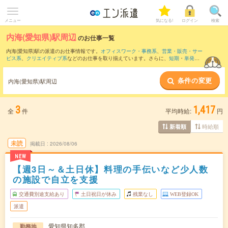
メニュー
気になる!
ログイン
検索
内海(愛知県)駅周辺
のお仕事一覧
内海(愛知県)駅の派遣のお仕事情報です。
オフィスワーク・事務系
、
営業・販売・サー
ビス系
、
クリエイティブ系
などのお仕事を取り揃えています。さらに、
短期
・
単発
な
どの期間や、
職種未経験OK
などのこだわり条件で絞り込んでいただけます。
条件の変更
また、
中部国際空港(鉄道)駅
・
富貴駅
・
武豊駅
・
知多武豊駅
・
上ゲ駅
など近隣駅のお仕
内海(愛知県)駅周辺
事もご確認いただけます。
3
1,417
全
件
平均時給:
円
時給順
新着順
未読
掲載日
2026/08/06
NEW
【週3日～＆土日休】料理の手伝いなど少人数
の施設で自立を支援
交通費別途支給あり
土日祝日が休み
残業なし
WEB登録OK
派遣
愛知県知多郡
勤務地