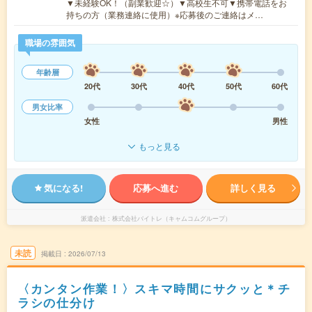
▼未経験OK！（副業歓迎☆）▼高校生不可▼携帯電話をお
持ちの方（業務連絡に使用）※応募後のご連絡はメ…
職場の雰囲気
年齢層
20代
30代
40代
50代
60代
男女比率
女性
男性
もっと見る
気になる!
応募へ進む
詳しく見る
派遣会社
株式会社バイトレ（キャムコムグループ）
未読
掲載日
2026/07/13
〈カンタン作業！〉スキマ時間にサクッと＊チ
ラシの仕分け