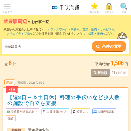
メニュー
気になる!
ログイン
検索
武豊駅周辺
のお仕事一覧
武豊駅の派遣のお仕事情報です。
オフィスワーク・事務系
、
営業・販売・サービス系
、
クリエイティブ系
などのお仕事を取り揃えています。さらに、
短期
・
単発
などの期
間や、
職種未経験OK
などのこだわり条件で絞り込んでいただけます。
条件の変更
また、
小垣江駅
・
亀崎駅
・
碧南駅
・
知多半田駅
・
北新川駅
など近隣駅のお仕事もご確
武豊駅周辺
認いただけます。
8
1,506
全
件
平均時給:
円
時給順
新着順
未読
掲載日
2026/08/05
NEW
【週3日～＆土日休】料理の手伝いなど少人数
の施設で自立を支援
交通費別途支給あり
土日祝日が休み
残業なし
WEB登録OK
派遣
愛知県知多郡
勤務地