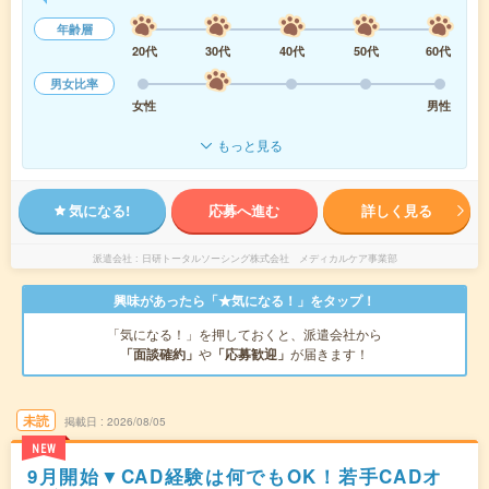
年齢層
20代
30代
40代
50代
60代
男女比率
女性
男性
もっと見る
気になる!
応募へ進む
詳しく見る
派遣会社
日研トータルソーシング株式会社 メディカルケア事業部
興味があったら「★気になる！」をタップ！
「気になる！」を押しておくと、派遣会社から
「面談確約」
や
「応募歓迎」
が届きます！
未読
掲載日
2026/08/05
NEW
9月開始▼CAD経験は何でもOK！若手CADオ