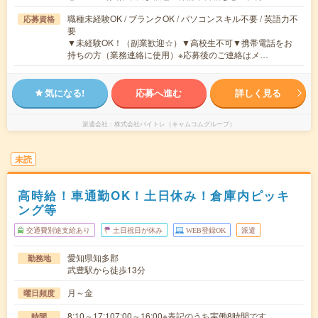
職種未経験OK / ブランクOK / パソコンスキル不要 / 英語力不
応募資格
要
▼未経験OK！（副業歓迎☆）▼高校生不可▼携帯電話をお
持ちの方（業務連絡に使用）※応募後のご連絡はメ…
気になる!
応募へ進む
詳しく見る
派遣会社
株式会社バイトレ（キャムコムグループ）
未読
高時給！車通勤OK！土日休み！倉庫内ピッキ
ング等
交通費別途支給あり
土日祝日が休み
WEB登録OK
派遣
愛知県知多郡
勤務地
武豊駅から徒歩13分
月～金
曜日頻度
8:10～17:107:00～16:00※表記のうち実働8時間です。
時間