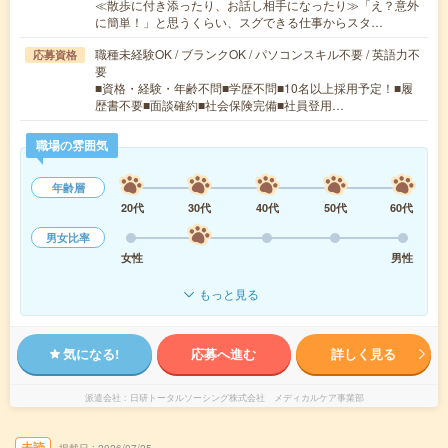
≪散歩に付き添ったり、お話し相手になったり≫「え？意外
に簡単！」と思うくらい、スグできる仕事からスタ…
職種未経験OK / ブランクOK / パソコンスキル不要 / 英語力不
応募資格
要
■資格・経験・年齢不問■学歴不問■10名以上採用予定！■履
歴書不要■面談確約■社会保険完備■社員登用…
職場の雰囲気
年齢層
20代
30代
40代
50代
60代
男女比率
女性
男性
もっと見る
気になる!
応募へ進む
詳しく見る
派遣会社
日研トータルソーシング株式会社 メディカルケア事業部
未読