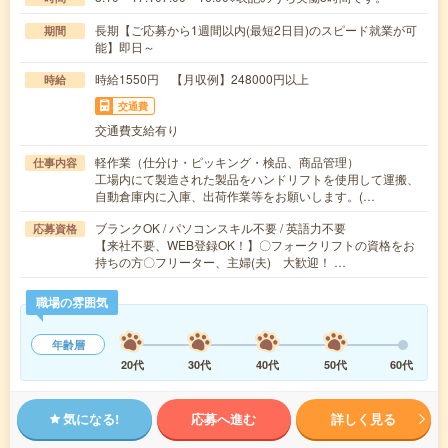
長期【ご応募から1週間以内(最短2日目)のスピード就業が可
期間
能】即日～
時給1550円 【月収例】248000円以上
時給
交通費
交通費支給有り
軽作業（仕分け・ピッキング・検品、商品管理）
仕事内容
工場内にて製造された製品をハンドリフトを使用して運搬、
自動倉庫内に入庫、出荷作業等をお願いします。(…
ブランクOK / パソコンスキル不要 / 英語力不要
応募資格
【来社不要、WEB登録OK！】〇フォークリフトの資格をお
持ちの方〇フリーター、主婦(夫) 大歓迎！ …
職場の雰囲気
年齢層
20代
30代
40代
50代
60代
気になる!
応募へ進む
詳しく見る