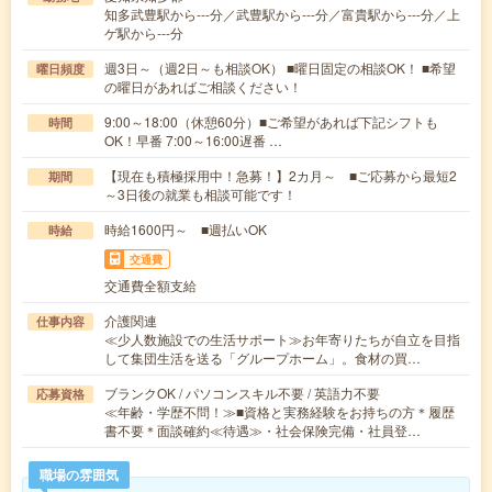
知多武豊駅から---分／武豊駅から---分／富貴駅から---分／上
ゲ駅から---分
週3日～（週2日～も相談OK） ■曜日固定の相談OK！ ■希望
曜日頻度
の曜日があればご相談ください！
9:00～18:00（休憩60分）■ご希望があれば下記シフトも
時間
OK！早番 7:00～16:00遅番 …
【現在も積極採用中！急募！】2カ月～ ■ご応募から最短2
期間
～3日後の就業も相談可能です！
時給1600円～ ■週払いOK
時給
交通費
交通費全額支給
介護関連
仕事内容
≪少人数施設での生活サポート≫お年寄りたちが自立を目指
して集団生活を送る「グループホーム」。食材の買…
ブランクOK / パソコンスキル不要 / 英語力不要
応募資格
≪年齢・学歴不問！≫■資格と実務経験をお持ちの方＊履歴
書不要＊面談確約≪待遇≫・社会保険完備・社員登…
職場の雰囲気