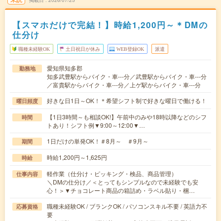
掲載日
2026/07/25
【スマホだけで完結！】時給1,200円～＊DMの
仕分け
職種未経験OK
土日祝日が休み
WEB登録OK
派遣
愛知県知多郡
勤務地
知多武豊駅からバイク・車---分／武豊駅からバイク・車---分
／富貴駅からバイク・車---分／上ゲ駅からバイク・車---分
好きな日1日～OK！＊希望シフト制で好きな曜日で働ける！
曜日頻度
【1日3時間～も相談OK!】午前中のみや18時以降などのシフ
時間
トあり！シフト例▼9:00～12:00▼…
1日だけの単発OK！＃8月～ ＃9月～
期間
時給1,200円～1,625円
時給
軽作業（仕分け・ピッキング・検品、商品管理）
仕事内容
＼DMの仕分け／＜とってもシンプルなので未経験でも安
心！＞▼チョコレート商品の箱詰め・ラベル貼り・梱…
職種未経験OK / ブランクOK / パソコンスキル不要 / 英語力不
応募資格
要