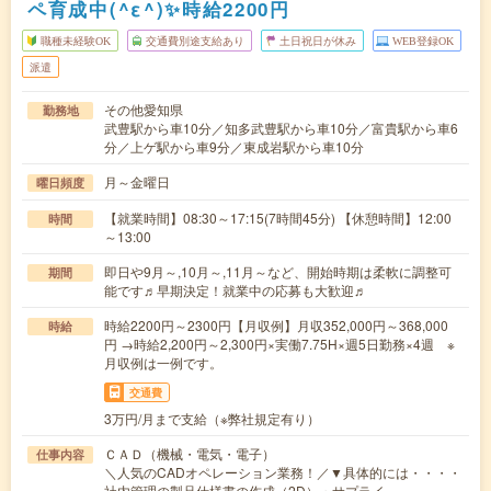
ペ育成中(^ε^)✨時給2200円
職種未経験OK
交通費別途支給あり
土日祝日が休み
WEB登録OK
派遣
その他愛知県
勤務地
武豊駅から車10分／知多武豊駅から車10分／富貴駅から車6
分／上ゲ駅から車9分／東成岩駅から車10分
月～金曜日
曜日頻度
【就業時間】08:30～17:15(7時間45分) 【休憩時間】12:00
時間
～13:00
即日や9月～,10月～,11月～など、開始時期は柔軟に調整可
期間
能です♬早期決定！就業中の応募も大歓迎♬
時給2200円～2300円【月収例】月収352,000円～368,000
時給
円 →時給2,200円～2,300円×実働7.75H×週5日勤務×4週 ※
月収例は一例です。
交通費
3万円/月まで支給（※弊社規定有り）
ＣＡＤ（機械・電気・電子）
仕事内容
＼人気のCADオペレーション業務！／▼具体的には・・・・
社内管理の製品仕様書の作成（2D）・サプライ…