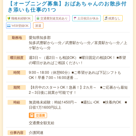
【オープニング募集】おばあちゃんのお散歩付
き添いも仕事の1つ
職種未経験OK
交通費別途支給あり
土日祝日が休み
残業なし
WEB登録OK
派遣
愛知県知多郡
勤務地
知多武豊駅から---分／武豊駅から---分／富貴駅から---分／上
ゲ駅から---分
週3日～（週2日～も相談OK） ■曜日固定の相談OK！ ■希望
曜日頻度
の曜日があればご相談ください！
9:00～18:00（休憩60分）■ご希望があれば下記シフトも
時間
OK！早番 7:00～16:00遅番 …
【8月中のスタートOK！急募！】2カ月～ ■ご応募から最短
期間
2～3日後に就業が可能です！
無資格未経験：時給1450円～ ■週払いOK ■扶養内OK ■
時給
日収1万1600円以上
交通費
交通費全額支給
介護関連
仕事内容