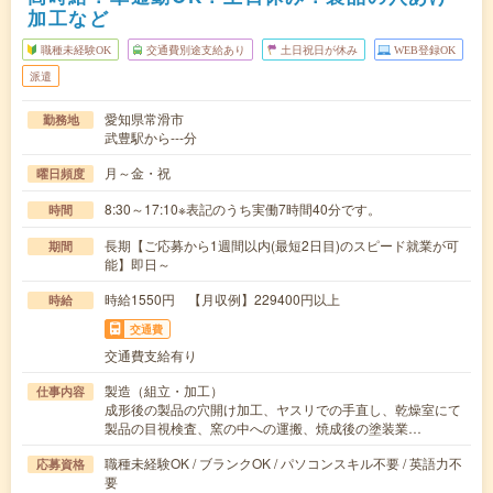
加工など
職種未経験OK
交通費別途支給あり
土日祝日が休み
WEB登録OK
派遣
愛知県常滑市
勤務地
武豊駅から---分
月～金・祝
曜日頻度
8:30～17:10※表記のうち実働7時間40分です。
時間
長期【ご応募から1週間以内(最短2日目)のスピード就業が可
期間
能】即日～
時給1550円 【月収例】229400円以上
時給
交通費
交通費支給有り
製造（組立・加工）
仕事内容
成形後の製品の穴開け加工、ヤスリでの手直し、乾燥室にて
製品の目視検査、窯の中への運搬、焼成後の塗装業…
職種未経験OK / ブランクOK / パソコンスキル不要 / 英語力不
応募資格
要