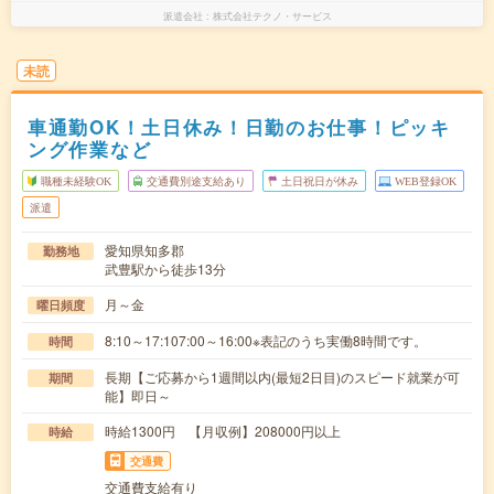
派遣会社
株式会社テクノ・サービス
未読
車通勤OK！土日休み！日勤のお仕事！ピッキ
ング作業など
職種未経験OK
交通費別途支給あり
土日祝日が休み
WEB登録OK
派遣
愛知県知多郡
勤務地
武豊駅から徒歩13分
月～金
曜日頻度
8:10～17:107:00～16:00※表記のうち実働8時間です。
時間
長期【ご応募から1週間以内(最短2日目)のスピード就業が可
期間
能】即日～
時給1300円 【月収例】208000円以上
時給
交通費
交通費支給有り