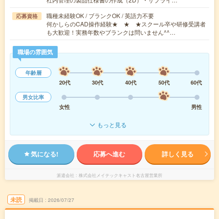
職種未経験OK / ブランクOK / 英語力不要
応募資格
何かしらのCAD操作経験★ ★ ★スクール卒や研修受講者
も大歓迎！実務年数やブランクは問いません^^…
職場の雰囲気
年齢層
20代
30代
40代
50代
60代
男女比率
女性
男性
もっと見る
気になる!
応募へ進む
詳しく見る
派遣会社
株式会社メイテックキャスト名古屋営業所
未読
掲載日
2026/07/27