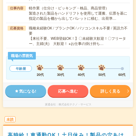
軽作業（仕分け・ピッキング・検品、商品管理）
仕事内容
製造された製品をハンドリフトを使用して運搬、伝票を基に
指定の製品を棚から出してパレットに積む、出荷準…
職種未経験OK / ブランクOK / パソコンスキル不要 / 英語力不
応募資格
要
【来社不要、WEB登録OK！】〇未経験大歓迎！〇フリータ
ー、主婦(夫) 大歓迎！ ※お仕事の掛け持ち…
職場の雰囲気
年齢層
20代
30代
40代
50代
60代
気になる!
応募へ進む
詳しく見る
派遣会社
株式会社テクノ・サービス
未読
高時給！車通勤OK！土日休み！製品の穴あけ