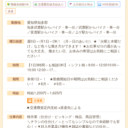
職種未経験OK
交通費別途支給あり
土日祝日が休み
WEB登録OK
派遣
愛知県知多郡
勤務地
知多武豊駅からバイク・車---分／武豊駅からバイク・車---分
／富貴駅からバイク・車---分／上ゲ駅からバイク・車---分
週0日～/月1日～OK！ （月～日のあいだ） ★「火曜と木曜だ
曜日頻度
け」など色々な働き方ができます！ ★お仕事ゼロの週があっ
ても大丈夫。 働きたい日、お休みの希望はお気軽にご相談く
ださい！
【1日3時間～も相談OK!】＜シフト例＞9:00～12:0010:00～
時間
15:00 12:00～17…
単発1日～！ ★勤務開始日や期間はお気軽にご相談くださ
期間
い！ ＃8月～ ＃9月～
時給1,200円～1,625円
時給
交通費
■ 交通費規定内支給 ※派遣先による
軽作業（仕分け・ピッキング・検品、商品管理）
仕事内容
＼チラシの仕分け／＜とってもシンプルなので未経験でも安
心！＞▼封入作業及び梱包▼雑誌や書籍などの仕分…