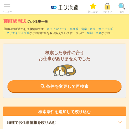
メニュー
気になる!
ログイン
検索
蓮町駅周辺
のお仕事一覧
蓮町駅の派遣のお仕事情報です。
オフィスワーク・事務系
、
営業・販売・サービス系
、
クリエイティブ系
などのお仕事を取り揃えています。さらに、
短期
・
単発
などの期
間や、
職種未経験OK
などのこだわり条件で絞り込んでいただけます。
また、
富山駅
・
電鉄富山駅
・
速星駅
・
南富山駅
・
電鉄富山駅・エスタ前駅
など近隣駅
のお仕事もご確認いただけます。
検索した条件に合う
お仕事がありませんでした
条件を変更して再検索
検索条件を追加して絞り込む
職種
でお仕事情報を絞り込む