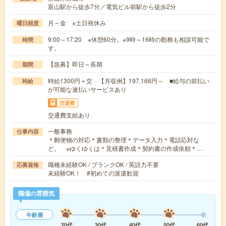
富山駅から徒歩7分／電気ビル前駅から徒歩2分
月～金 ※土日祝休み
曜日頻度
9:00～17:20 ※休憩60分。※9時～16時の勤務も相談可能で
時間
す。
【急募】即日～長期
期間
時給1300円＋交 【月収例】197,166円～ ■給与の前払い
時給
が可能な速払いサービスあり
交通費
交通費支給あり
一般事務
仕事内容
＊郵便物の対応＊書類の整理＊データ入力＊電話応対な
ど。 ※ゆくゆくは＊見積書作成＊契約書の作成依頼＊…
職種未経験OK / ブランクOK / 英語力不要
応募資格
未経験OK！ #初めての派遣歓迎
職場の雰囲気
年齢層
20代
30代
40代
50代
60代