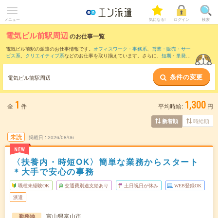
メニュー
気になる!
ログイン
検索
電気ビル前駅周辺
のお仕事一覧
電気ビル前駅の派遣のお仕事情報です。
オフィスワーク・事務系
、
営業・販売・サー
ビス系
、
クリエイティブ系
などのお仕事を取り揃えています。さらに、
短期
・
単発
な
どの期間や、
職種未経験OK
などのこだわり条件で絞り込んでいただけます。
条件の変更
また、
富山駅
・
越中八尾駅
・
電鉄富山駅
・
速星駅
・
南富山駅
など近隣駅のお仕事もご
電気ビル前駅周辺
確認いただけます。
1
1,300
全
件
平均時給:
円
時給順
新着順
未読
掲載日
2026/08/06
NEW
〈扶養内・時短OK〉簡単な業務からスタート
＊大手で安心の事務
職種未経験OK
交通費別途支給あり
土日祝日が休み
WEB登録OK
派遣
富山県富山市
勤務地