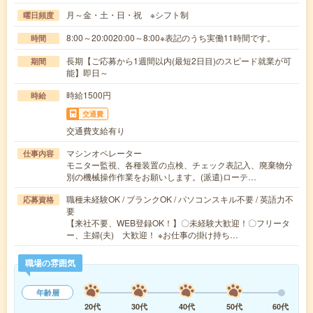
月～金・土・日・祝 ※シフト制
曜日頻度
8:00～20:0020:00～8:00※表記のうち実働11時間です。
時間
長期【ご応募から1週間以内(最短2日目)のスピード就業が可
期間
能】即日～
時給1500円
時給
交通費
交通費支給有り
マシンオペレーター
仕事内容
モニター監視、各種装置の点検、チェック表記入、廃棄物分
別の機械操作作業をお願いします。(派遣)ローテ…
職種未経験OK / ブランクOK / パソコンスキル不要 / 英語力不
応募資格
要
【来社不要、WEB登録OK！】〇未経験大歓迎！〇フリータ
ー、主婦(夫) 大歓迎！ ※お仕事の掛け持ち…
職場の雰囲気
年齢層
20代
30代
40代
50代
60代