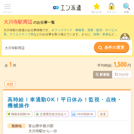
メニュー
気になる!
ログイン
検索
大川寺駅周辺
のお仕事一覧
大川寺駅の派遣のお仕事情報です。
オフィスワーク・事務系
、
営業・販売・サービス
系
、
クリエイティブ系
などのお仕事を取り揃えています。さらに、
短期
・
単発
などの
期間や、
職種未経験OK
などのこだわり条件で絞り込んでいただけます。
条件の変更
また、
富山駅
・
電鉄富山駅
・
南富山駅
・
電鉄富山駅・エスタ前駅
・
上市駅
など近隣駅
大川寺駅周辺
のお仕事もご確認いただけます。
1
1,500
全
件
平均時給:
円
時給順
新着順
未読
高時給！車通勤OK！平日休み！監視・点検・
機械操作
職種未経験OK
交通費別途支給あり
WEB登録OK
派遣
富山県中新川郡
勤務地
大川寺駅から---分