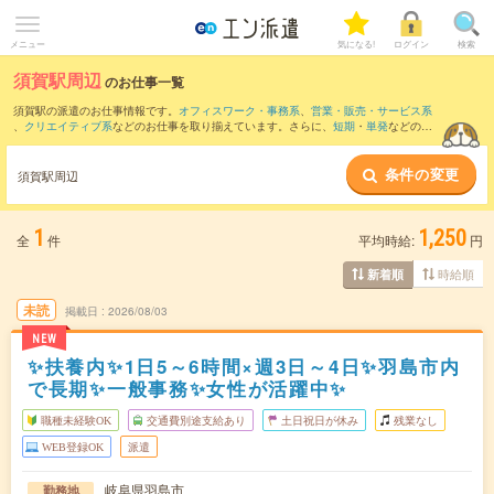
メニュー
気になる!
ログイン
検索
須賀駅周辺
のお仕事一覧
須賀駅の派遣のお仕事情報です。
オフィスワーク・事務系
、
営業・販売・サービス系
、
クリエイティブ系
などのお仕事を取り揃えています。さらに、
短期
・
単発
などの期
間や、
職種未経験OK
などのこだわり条件で絞り込んでいただけます。
条件の変更
また、
岐阜駅
・
尾張一宮駅
・
名鉄岐阜駅
・
名鉄一宮駅
・
稲沢駅
など近隣駅のお仕事も
須賀駅周辺
ご確認いただけます。
1
1,250
全
件
平均時給:
円
時給順
新着順
未読
掲載日
2026/08/03
NEW
✨扶養内✨1日5～6時間×週3日～4日✨羽島市内
で長期✨一般事務✨女性が活躍中✨
職種未経験OK
交通費別途支給あり
土日祝日が休み
残業なし
WEB登録OK
派遣
岐阜県羽島市
勤務地