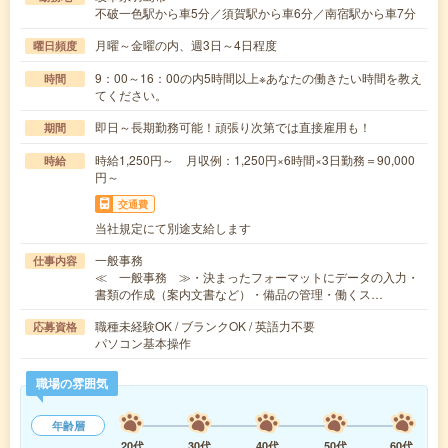
不破一色駅から車5分／須賀駅から車6分／南宿駅から車7分
月曜～金曜の内、週3日～4日程度
曜日頻度
9：00～16：00の内5時間以上※あなたの働きたい時間を教え
時間
てください。
即日～長期勤務可能！頑張り次第では直接雇用も！
期間
時給1,250円～ 月収例：1,250円×6時間×3日勤務＝90,000
時給
円～
交通費
当社規定にて別途支給します
一般事務
仕事内容
≪ 一般事務 ≫・決まったフォーマットにデータの入力・
書類の作成（案内文書など）・備品の管理・働くス…
職種未経験OK / ブランクOK / 英語力不要
応募資格
パソコン基本操作
職場の雰囲気
年齢層
20代
30代
40代
50代
60代