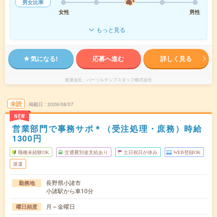
男女比率
女性
男性
もっと見る
気になる!
応募へ進む
詳しく見る
派遣会社
パーソルテンプスタッフ株式会社
未読
掲載日
2026/08/07
NEW
営業部門で事務サポ＊（受注処理・庶務）時給
1300円
職種未経験OK
交通費別途支給あり
土日祝日が休み
WEB登録OK
派遣
長野県小諸市
勤務地
小諸駅から車10分
月～金曜日
曜日頻度