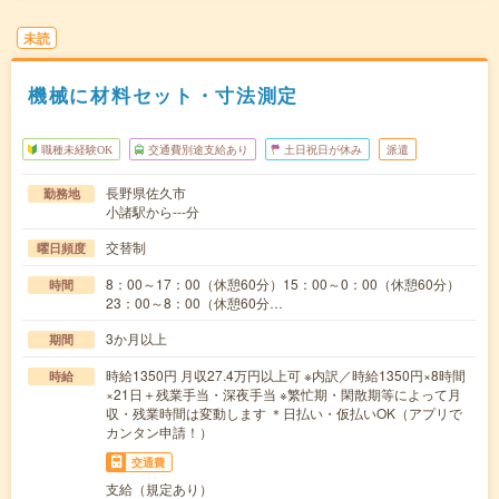
未読
機械に材料セット・寸法測定
職種未経験OK
交通費別途支給あり
土日祝日が休み
派遣
長野県佐久市
勤務地
小諸駅から---分
交替制
曜日頻度
8：00～17：00（休憩60分）15：00～0：00（休憩60分）
時間
23：00～8：00（休憩60分…
3か月以上
期間
時給1350円 月収27.4万円以上可 ※内訳／時給1350円×8時間
時給
×21日＋残業手当・深夜手当 ※繁忙期・閑散期等によって月
収・残業時間は変動します ＊日払い・仮払いOK（アプリで
カンタン申請！）
交通費
支給（規定あり）