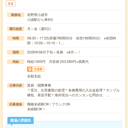
派遣
長野県小諸市
勤務地
小諸駅から車9分
月～金（週5日）
曜日頻度
08:30～17:25(実働7時間50分 休憩1時間05分) ※休憩時
時間
間：10:00～10:10・1…
2026年08月下旬～長期 ※8月～！
期間
時給1300円 月収例 203,580円+残業代
時給
交通費
全額支給
貿易・国際事務
仕事内容
＊受注、出荷書類の処理＊各種費用の入出金処理＊サンプル
梱包、発送手配＊海外現法へのカンタンな問合せ、…
職種未経験OK / ブランクOK
応募資格
未経験OK！
職場の雰囲気