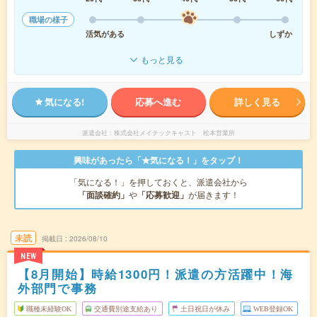
職場の様子
活気がある
しずか
もっと見る
気になる!
応募へ進む
詳しく見る
派遣会社
株式会社メイテックキャスト 松本営業所
興味があったら「★気になる！」をタップ！
「気になる！」を押しておくと、派遣会社から
「面談確約」
や
「応募歓迎」
が届きます！
未読
掲載日
2026/08/10
NEW
【8月開始】時給1300円！派遣の方活躍中！海
外部門で事務
職種未経験OK
交通費別途支給あり
土日祝日が休み
WEB登録OK