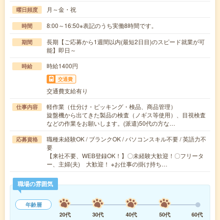
月～金・祝
曜日頻度
8:00～16:50※表記のうち実働8時間です。
時間
長期【ご応募から1週間以内(最短2日目)のスピード就業が可
期間
能】即日～
時給1400円
時給
交通費
交通費支給有り
軽作業（仕分け・ピッキング・検品、商品管理）
仕事内容
旋盤機から出てきた製品の検査（ノギス等使用）、目視検査
などの作業をお願いします。(派遣)50代の方な…
職種未経験OK / ブランクOK / パソコンスキル不要 / 英語力不
応募資格
要
【来社不要、WEB登録OK！】〇未経験大歓迎！〇フリータ
ー、主婦(夫) 大歓迎！ ※お仕事の掛け持ち…
職場の雰囲気
年齢層
20代
30代
40代
50代
60代