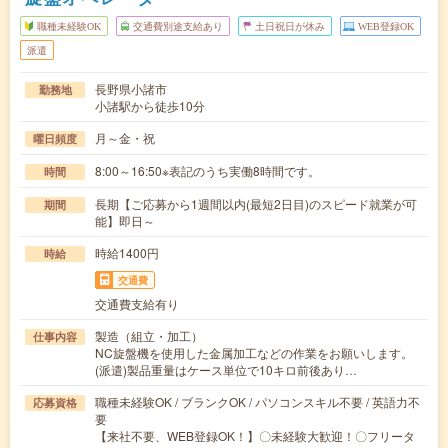
職種未経験OK
交通費別途支給あり
土日祝日が休み
WEB登録OK
派遣
長野県小諸市
勤務地
小諸駅から徒歩10分
月～金・祝
曜日頻度
8:00～16:50※表記のうち実働8時間です。
時間
長期【ご応募から1週間以内(最短2日目)のスピード就業が可
期間
能】即日～
時給1400円
時給
交通費
交通費支給有り
製造（組立・加工）
仕事内容
NC旋盤機を使用した金属加工などの作業をお願いします。
(派遣)製品重量はケース単位で10キロ前後あり…
職種未経験OK / ブランクOK / パソコンスキル不要 / 英語力不
応募資格
要
【来社不要、WEB登録OK！】〇未経験大歓迎！〇フリータ