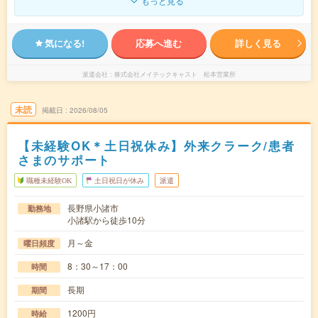
もっと見る
気になる!
応募へ進む
詳しく見る
派遣会社
株式会社メイテックキャスト 松本営業所
未読
掲載日
2026/08/05
【未経験OK＊土日祝休み】外来クラーク/患者
さまのサポート
職種未経験OK
土日祝日が休み
派遣
長野県小諸市
勤務地
小諸駅から徒歩10分
月～金
曜日頻度
8：30～17：00
時間
長期
期間
1200円
時給