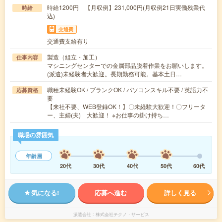
時給1200円 【月収例】231,000円(月収例21日実働残業代
時給
込)
交通費
交通費支給有り
製造（組立・加工）
仕事内容
マシニングセンターでの金属部品脱着作業をお願いします。
(派遣)未経験者大歓迎。長期勤務可能。基本土日…
職種未経験OK / ブランクOK / パソコンスキル不要 / 英語力不
応募資格
要
【来社不要、WEB登録OK！】〇未経験大歓迎！〇フリータ
ー、主婦(夫) 大歓迎！ ※お仕事の掛け持ち…
職場の雰囲気
年齢層
20代
30代
40代
50代
60代
気になる!
応募へ進む
詳しく見る
派遣会社
株式会社テクノ・サービス