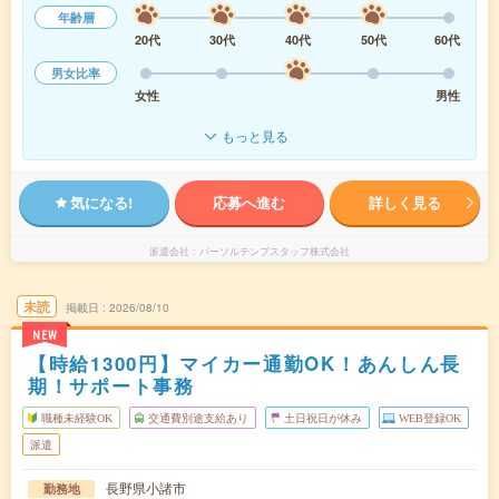
年齢層
20代
30代
40代
50代
60代
男女比率
女性
男性
もっと見る
気になる!
応募へ進む
詳しく見る
派遣会社
パーソルテンプスタッフ株式会社
未読
掲載日
2026/08/10
NEW
【時給1300円】マイカー通勤OK！あんしん長
期！サポート事務
職種未経験OK
交通費別途支給あり
土日祝日が休み
WEB登録OK
派遣
長野県小諸市
勤務地