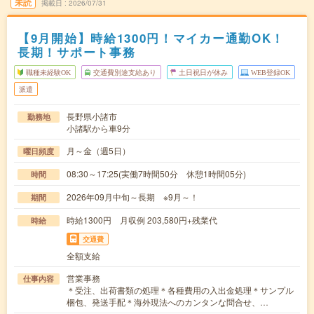
未読
掲載日
2026/07/31
【9月開始】時給1300円！マイカー通勤OK！
長期！サポート事務
職種未経験OK
交通費別途支給あり
土日祝日が休み
WEB登録OK
派遣
長野県小諸市
勤務地
小諸駅から車9分
月～金（週5日）
曜日頻度
08:30～17:25(実働7時間50分 休憩1時間05分)
時間
2026年09月中旬～長期 ※9月～！
期間
時給1300円 月収例 203,580円+残業代
時給
交通費
全額支給
営業事務
仕事内容
＊受注、出荷書類の処理＊各種費用の入出金処理＊サンプル
梱包、発送手配＊海外現法へのカンタンな問合せ、…