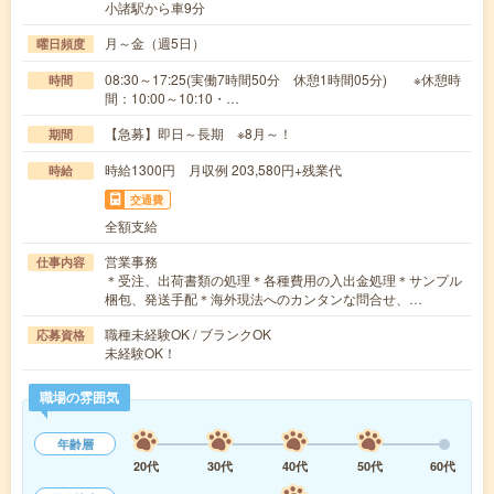
小諸駅から車9分
月～金（週5日）
曜日頻度
08:30～17:25(実働7時間50分 休憩1時間05分) ※休憩時
時間
間：10:00～10:10・…
【急募】即日～長期 ※8月～！
期間
時給1300円 月収例 203,580円+残業代
時給
交通費
全額支給
営業事務
仕事内容
＊受注、出荷書類の処理＊各種費用の入出金処理＊サンプル
梱包、発送手配＊海外現法へのカンタンな問合せ、…
職種未経験OK / ブランクOK
応募資格
未経験OK！
職場の雰囲気
年齢層
20代
30代
40代
50代
60代