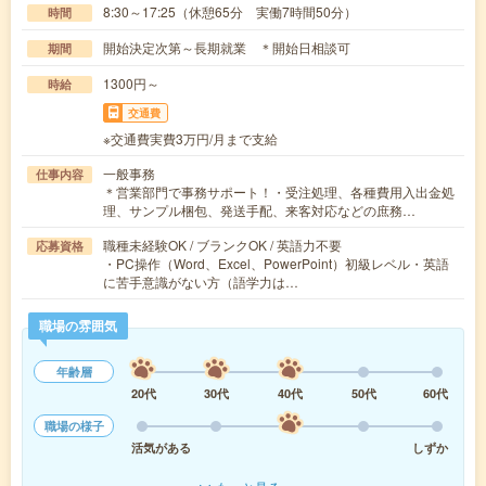
8:30～17:25（休憩65分 実働7時間50分）
時間
開始決定次第～長期就業 ＊開始日相談可
期間
1300円～
時給
交通費
※交通費実費3万円/月まで支給
一般事務
仕事内容
＊営業部門で事務サポート！・受注処理、各種費用入出金処
理、サンプル梱包、発送手配、来客対応などの庶務…
職種未経験OK / ブランクOK / 英語力不要
応募資格
・PC操作（Word、Excel、PowerPoint）初級レベル・英語
に苦手意識がない方（語学力は…
職場の雰囲気
年齢層
20代
30代
40代
50代
60代
職場の様子
活気がある
しずか