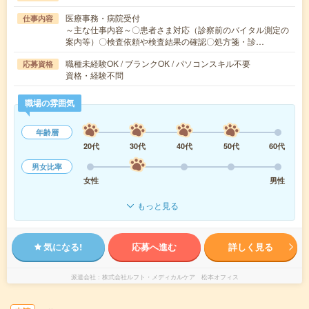
医療事務・病院受付
仕事内容
～主な仕事内容～〇患者さま対応（診察前のバイタル測定の
案内等）〇検査依頼や検査結果の確認〇処方箋・診…
職種未経験OK / ブランクOK / パソコンスキル不要
応募資格
資格・経験不問
職場の雰囲気
年齢層
20代
30代
40代
50代
60代
男女比率
女性
男性
もっと見る
気になる!
応募へ進む
詳しく見る
派遣会社
株式会社ルフト・メディカルケア 松本オフィス