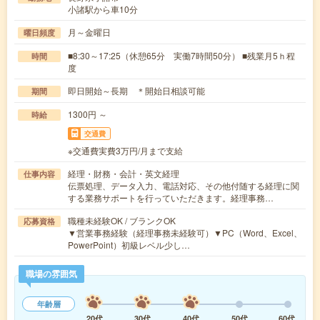
小諸駅から車10分
月～金曜日
曜日頻度
■8:30～17:25（休憩65分 実働7時間50分） ■残業月5ｈ程
時間
度
即日開始～長期 ＊開始日相談可能
期間
1300円 ～
時給
交通費
※交通費実費3万円/月まで支給
経理・財務・会計・英文経理
仕事内容
伝票処理、データ入力、電話対応、その他付随する経理に関
する業務サポートを行っていただきます。経理事務…
職種未経験OK / ブランクOK
応募資格
▼営業事務経験（経理事務未経験可）▼PC（Word、Excel、
PowerPoint）初級レベル少し…
職場の雰囲気
年齢層
20代
30代
40代
50代
60代