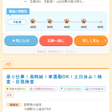
ー、主婦(夫) 大歓迎！ ※お仕事の掛け持ち…
職場の雰囲気
年齢層
20代
30代
40代
50代
60代
気になる!
応募へ進む
詳しく見る
派遣会社
株式会社テクノ・サービス
未読
座り仕事！高時給！車通勤OK！土日休み！検
査・目視検査
職種未経験OK
交通費別途支給あり
土日祝日が休み
WEB登録OK
派遣
長野県小諸市
勤務地
小諸駅から徒歩10分