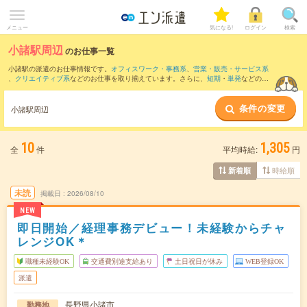
メニュー
気になる!
ログイン
検索
小諸駅周辺
のお仕事一覧
小諸駅の派遣のお仕事情報です。
オフィスワーク・事務系
、
営業・販売・サービス系
、
クリエイティブ系
などのお仕事を取り揃えています。さらに、
短期
・
単発
などの期
間や、
職種未経験OK
などのこだわり条件で絞り込んでいただけます。
条件の変更
また、
大屋駅
・
滋野駅
・
北中込駅
・
佐久平駅
・
御代田駅
など近隣駅のお仕事もご確認
小諸駅周辺
いただけます。
10
1,305
全
件
平均時給:
円
時給順
新着順
未読
掲載日
2026/08/10
NEW
即日開始／経理事務デビュー！未経験からチャ
レンジOK＊
職種未経験OK
交通費別途支給あり
土日祝日が休み
WEB登録OK
派遣
長野県小諸市
勤務地