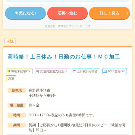
気になる!
応募へ進む
詳しく見る
派遣会社
株式会社テクノ・サービス
未読
高時給！土日休み！日勤のお仕事！ＭＣ加工
職種未経験OK
交通費別途支給あり
土日祝日が休み
WEB登録OK
派遣
長野県小諸市
勤務地
小諸駅から車9分
月～金
曜日頻度
8:00～17:00※表記のうち実働8時間です。
時間
長期【ご応募から1週間以内(最短2日目)のスピード就業が可
期間
能】即日～