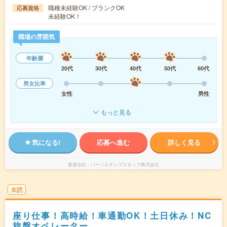
職種未経験OK / ブランクOK
応募資格
未経験OK！
職場の雰囲気
年齢層
20代
30代
40代
50代
60代
男女比率
女性
男性
もっと見る
気になる!
応募へ進む
詳しく見る
派遣会社
パーソルテンプスタッフ株式会社
未読
座り仕事！高時給！車通勤OK！土日休み！NC
旋盤オペレーター