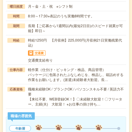
月～金・土・祝 ※シフト制
曜日頻度
8:00～17:30※表記のうち実働8時間です。
時間
長期【ご応募から1週間以内(最短2日目)のスピード就業が可
期間
能】即日～
時給1250円 【月収例】225,000円(月収例21日実働残業代
時給
込)
交通費
交通費支給有り
軽作業（仕分け・ピッキング・検品、商品管理）
仕事内容
パッケージに包装されたぶなしめじを、検品し、箱詰めする
作業をお願いします。(派遣)未経験者大歓迎。長…
職種未経験OK / ブランクOK / パソコンスキル不要 / 英語力不
応募資格
要
【来社不要、WEB登録OK！】〇未経験大歓迎！〇フリータ
ー、主婦(夫) 大歓迎！ ※お仕事の掛け持ち…
職場の雰囲気
年齢層