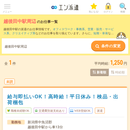
メニュー
気になる!
ログイン
検索
越後田中駅周辺
のお仕事一覧
越後田中駅の派遣のお仕事情報です。
オフィスワーク・事務系
、
営業・販売・サービ
ス系
、
クリエイティブ系
などのお仕事を取り揃えています。さらに、
短期
・
単発
など
の期間や、
職種未経験OK
などのこだわり条件で絞り込んでいただけます。
条件の変更
また、
越後田沢駅
・
越後水沢駅
・
津南駅
・
まつだい駅
・
足滝駅
など近隣駅のお仕事も
越後田中駅周辺
ご確認いただけます。
1
1,250
全
件
平均時給:
円
時給順
新着順
未読
給与即払いOK！高時給！平日休み！検品・出
荷梱包
職種未経験OK
交通費別途支給あり
WEB登録OK
派遣
新潟県中魚沼郡
勤務地
越後田中駅から車13分