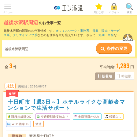
メニュー
気になる!
ログイン
検索
越後水沢駅周辺
のお仕事一覧
越後水沢駅の派遣のお仕事情報です。
オフィスワーク・事務系
、
営業・販売・サービ
ス系
、
クリエイティブ系
などのお仕事を取り揃えています。さらに、
短期
・
単発
など
の期間や、
職種未経験OK
などのこだわり条件で絞り込んでいただけます。
条件の変更
また、
十日町駅
・
魚沼中条駅
・
越後田沢駅
・
石打駅
・
上越国際スキー場前駅
など近隣
越後水沢駅周辺
駅のお仕事もご確認いただけます。
3
1,283
全
件
平均時給:
円
時給順
新着順
未読
掲載日
2026/08/07
NEW
十日町市【週3日～】ホテルライクな高齢者マ
ンションで生活サポート
職種未経験OK
交通費別途支給あり
土日祝日が休み
残業なし
WEB登録OK
派遣
新潟県十日町市
勤務地