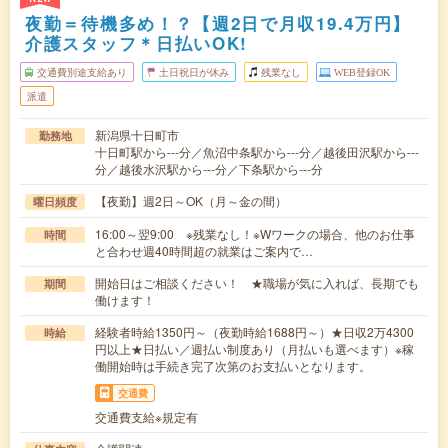
夜勤＝待機多め！？【週2日で月収19.4万円】
介護スタッフ＊日払いOK!
交通費別途支給あり
土日祝日が休み
残業なし
WEB登録OK
派遣
新潟県十日町市
勤務地
十日町駅から---分／魚沼中条駅から---分／越後田沢駅から---
分／越後水沢駅から---分／下条駅から---分
【夜勤】週2日～OK（月～金の間）
曜日頻度
16:00～翌9:00 ※残業なし！※Wワークの場合、他のお仕事
時間
と合わせ週40時間超の就業はご案内で…
開始日はご相談ください！ ★職場が気に入れば、長期でも
期間
働けます！
経験者時給1350円～（夜勤時給1688円～）★日収2万4300
時給
円以上★日払い／週払い制度あり（月払いも選べます）※稼
働開始時は手続き完了次第のお支払いとなります。
交通費
交通費支給※規定有