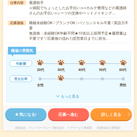
看護助手
仕事内容
≪病院でちょっとしたお手伝い≫○カルテ整理などの看護師
さんのお手伝い○シーツの交換やベッドメイキング…
職種未経験OK / ブランクOK / パソコンスキル不要 / 英語力不
応募資格
要
無資格・未経験OK年齢不問★10名以上採用予定★履歴書は
不要です▽応募後の流れ1)翌営業日までに担当…
職場の雰囲気
年齢層
20代
30代
40代
50代
60代
男女比率
女性
男性
もっと見る
気になる!
応募へ進む
詳しく見る
派遣会社
マンパワーグループ株式会社 ケアサービス事業部 （医療福祉介護関連）