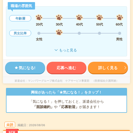
職場の雰囲気
年齢層
20代
30代
40代
50代
60代
男女比率
女性
男性
もっと見る
気になる!
応募へ進む
詳しく見る
派遣会社
マンパワーグループ株式会社 ケアサービス事業部 （医療福祉介護関連）
興味があったら「★気になる！」をタップ！
「気になる！」を押しておくと、派遣会社から
「面談確約」
や
「応募歓迎」
が届きます！
未読
掲載日
2026/08/06
NEW