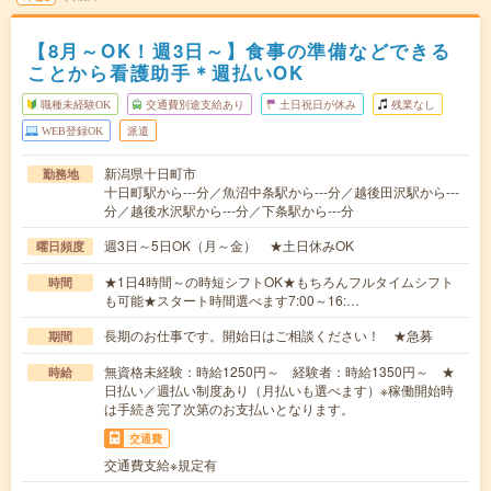
【8月～OK！週3日～】食事の準備などできる
ことから看護助手＊週払いOK
職種未経験OK
交通費別途支給あり
土日祝日が休み
残業なし
WEB登録OK
派遣
新潟県十日町市
勤務地
十日町駅から---分／魚沼中条駅から---分／越後田沢駅から---
分／越後水沢駅から---分／下条駅から---分
週3日～5日OK（月～金） ★土日休みOK
曜日頻度
★1日4時間～の時短シフトOK★もちろんフルタイムシフト
時間
も可能★スタート時間選べます7:00～16:…
長期のお仕事です。開始日はご相談ください！ ★急募
期間
無資格未経験：時給1250円～ 経験者：時給1350円～ ★
時給
日払い／週払い制度あり（月払いも選べます）※稼働開始時
は手続き完了次第のお支払いとなります。
交通費
交通費支給※規定有