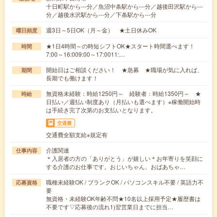
十日町駅から---分／魚沼中条駅から---分／越後田沢駅から---
分／越後水沢駅から---分／下条駅から---分
週3日～5日OK（月～金） ★土日休みOK
曜日頻度
★1日4時間～の時短シフトOK★スタート時間選べます！
時間
7:00～16:009:00～17:0011:…
開始日はご相談ください！ ★急募 ★職場が気に入れば、
期間
長期でも働けます！
無資格未経験：時給1250円～ 経験者：時給1350円～ ★
時給
日払い／週払い制度あり（月払いも選べます）※稼働開始時
は手続き完了次第のお支払いとなります。
交通費
交通費全額支給※規定有
介護関連
仕事内容
＊入居者の方の「ありがとう」が嬉しい＊お年寄りを笑顔に
する介護のお仕事です。おじいちゃん、おばあちゃ…
職種未経験OK / ブランクOK / パソコンスキル不要 / 英語力不
応募資格
要
無資格・未経験OK年齢不問★10名以上採用予定★履歴書は
不要です▽応募後の流れ1)翌営業日までに担当…