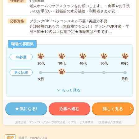
介護関連
仕事内容
老人ホームでケアスタッフをお願いします。・食事やお手洗
いのお手伝い・就寝前の水分補給・利用者さまが安…
ブランクOK / パソコンスキル不要 / 英語力不要
応募資格
介護経験のある方（無資格でもOK！）ブランクOK年齢・学
歴不問★10名以上採用予定★履歴書は不要です…
職場の雰囲気
年齢層
20代
30代
40代
50代
60代
男女比率
女性
男性
もっと見る
気になる!
応募へ進む
詳しく見る
派遣会社
マンパワーグループ株式会社 ケアサービス事業部 （医療福祉介護関連）
未読
掲載日
2026/08/05