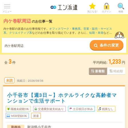
メニュー
気になる!
ログイン
検索
内ケ巻駅周辺
のお仕事一覧
内ケ巻駅の派遣のお仕事情報です。
オフィスワーク・事務系
、
営業・販売・サービス
系
、
クリエイティブ系
などのお仕事を取り揃えています。さらに、
短期
・
単発
などの
期間や、
職種未経験OK
などのこだわり条件で絞り込んでいただけます。
条件の変更
また、
越後川口駅
・
小千谷駅
・
越後滝谷駅
・
浦佐駅
・
魚沼中条駅
など近隣駅のお仕事
内ケ巻駅周辺
もご確認いただけます。
3
1,233
全
件
平均時給:
円
時給順
新着順
未読
掲載日
2026/08/06
小千谷市【週3日～】ホテルライクな高齢者マ
ンションで生活サポート
職種未経験OK
交通費別途支給あり
土日祝日が休み
残業なし
WEB登録OK
派遣
新潟県小千谷市
勤務地