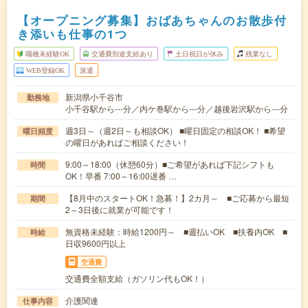
【オープニング募集】おばあちゃんのお散歩付
き添いも仕事の1つ
職種未経験OK
交通費別途支給あり
土日祝日が休み
残業なし
WEB登録OK
派遣
新潟県小千谷市
勤務地
小千谷駅から---分／内ケ巻駅から---分／越後岩沢駅から---分
週3日～（週2日～も相談OK） ■曜日固定の相談OK！ ■希望
曜日頻度
の曜日があればご相談ください！
9:00～18:00（休憩60分）■ご希望があれば下記シフトも
時間
OK！早番 7:00～16:00遅番 …
【8月中のスタートOK！急募！】2カ月～ ■ご応募から最短
期間
2～3日後に就業が可能です！
無資格未経験：時給1200円～ ■週払いOK ■扶養内OK ■
時給
日収9600円以上
交通費
交通費全額支給（ガソリン代もOK！）
介護関連
仕事内容