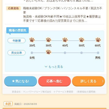
＊おじいちゃん、おばあちゃんが暮らす施設での生…
職種未経験OK / ブランクOK / パソコンスキル不要 / 英語力不
応募資格
要
無資格・未経験OK年齢不問★10名以上採用予定★履歴書は
不要です▽応募後の流れ1)翌営業日までに担当…
職場の雰囲気
年齢層
20代
30代
40代
50代
60代
男女比率
女性
男性
もっと見る
気になる!
応募へ進む
詳しく見る
派遣会社
マンパワーグループ株式会社 ケアサービス事業部 （医療福祉介護関連）
未読
掲載日
2026/08/05