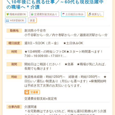
＼10年後にも残る仕事／～60代も現役活躍中
の職場へ＊介護
職種未経験OK
交通費別途支給あり
土日祝日が休み
残業なし
WEB登録OK
派遣
新潟県小千谷市
勤務地
小千谷駅から---分／内ケ巻駅から---分／越後岩沢駅から---分
週3日～5日OK（月～金） ★土日休みOK
曜日頻度
★1日4時間～の時短シフトOK★スタート時間選べます！
時間
7:00～16:009:00～17:0011:…
開始日はご相談ください！ ★急募 ★職場が気に入れば、
期間
長期でも働けます！
無資格未経験：時給1250円～ 経験者：時給1350円～ ★
時給
日払い／週払い制度あり（月払いも選べます）※稼働開始時
は手続き完了次第のお支払いとなります。
交通費
交通費全額支給※規定有
介護関連
仕事内容
＊在宅勤務はできないけれど、時短も週3日勤務も叶う介護