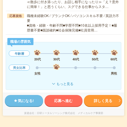
≪散歩に付き添ったり、お話し相手になったり≫「え？意外
に簡単！」と思うくらい、スグできる仕事からスタ…
職種未経験OK / ブランクOK / パソコンスキル不要 / 英語力不
応募資格
要
■資格・経験・年齢不問■学歴不問■10名以上採用予定！■履
歴書不要■面談確約■社会保険完備■社員登用…
職場の雰囲気
年齢層
20代
30代
40代
50代
60代
男女比率
女性
男性
もっと見る
気になる!
応募へ進む
詳しく見る
派遣会社
日研トータルソーシング株式会社 メディカルケア事業部