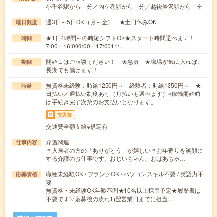
小千谷駅から---分／内ケ巻駅から---分／越後岩沢駅から---分
週3日～5日OK（月～金） ★土日休みOK
曜日頻度
★1日4時間～の時短シフトOK★スタート時間選べます！
時間
7:00～16:009:00～17:0011:…
開始日はご相談ください！ ★急募 ★職場が気に入れば、
期間
長期でも働けます！
無資格未経験：時給1250円～ 経験者：時給1350円～ ★
時給
日払い／週払い制度あり（月払いも選べます）※稼働開始時
は手続き完了次第のお支払いとなります。
交通費
交通費全額支給※規定有
介護関連
仕事内容
＊入居者の方の「ありがとう」が嬉しい＊お年寄りを笑顔に
する介護のお仕事です。おじいちゃん、おばあちゃ…
職種未経験OK / ブランクOK / パソコンスキル不要 / 英語力不
応募資格
要
無資格・未経験OK年齢不問★10名以上採用予定★履歴書は
不要です▽応募後の流れ1)翌営業日までに担当…