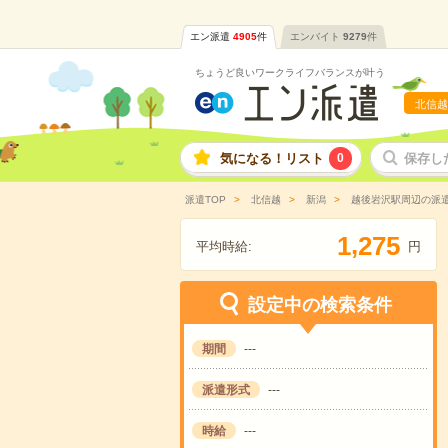
エン派遣
4905
件
エンバイト
9279
件
ちょうど良いワークライフバランスが叶う
北信越
気になる！リスト
0
保存し
派遣TOP
北信越
新潟
越後岩沢駅周辺の派
,
1
2
7
5
平均時給:
円
設定中の検索条件
期間
---
派遣形式
---
時給
---