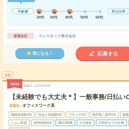
年齢層
男女比率
20代
30代
40代
50代
60代
ランスタッド株式会社
派遣会社
応募する
気になる！
未読
NEW
掲載日
2026/08/05
【未経験でも大丈夫＊】一般事務/日払い
オフィスワーク系
派遣先
職種未経験OK
社会人未経験OK
ブランクOK
既卒第二新卒OK
複数
しゅふ歓迎
WEB登録OK
週5日勤務
土日祝休
17時前までの仕事