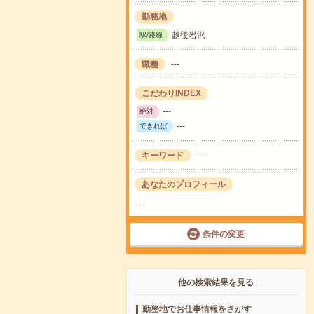
勤務地
越後岩沢
駅/路線
職種
---
こだわりINDEX
---
絶対
---
できれば
キーワード
---
あなたのプロフィール
---
条件の変更
他の検索結果を見る
勤務地でお仕事情報をさがす