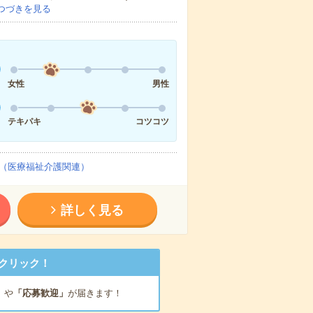
つづきを見る
女性
男性
テキパキ
コツコツ
（医療福祉介護関連）
詳しく見る
クリック！
」
や
「応募歓迎」
が届きます！