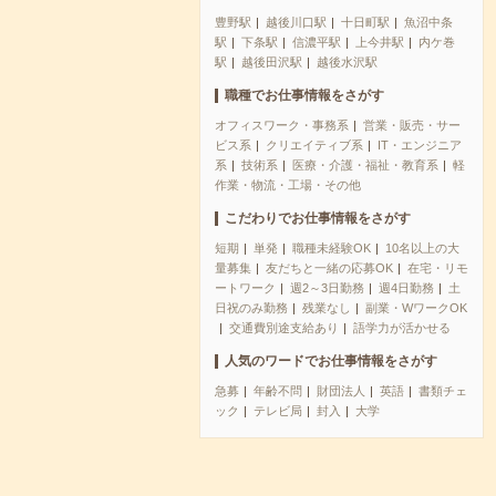
豊野駅
越後川口駅
十日町駅
魚沼中条
駅
下条駅
信濃平駅
上今井駅
内ケ巻
駅
越後田沢駅
越後水沢駅
職種でお仕事情報をさがす
オフィスワーク・事務系
営業・販売・サー
ビス系
クリエイティブ系
IT・エンジニア
系
技術系
医療・介護・福祉・教育系
軽
作業・物流・工場・その他
こだわりでお仕事情報をさがす
短期
単発
職種未経験OK
10名以上の大
量募集
友だちと一緒の応募OK
在宅・リモ
ートワーク
週2～3日勤務
週4日勤務
土
日祝のみ勤務
残業なし
副業・WワークOK
交通費別途支給あり
語学力が活かせる
人気のワードでお仕事情報をさがす
急募
年齢不問
財団法人
英語
書類チェ
ック
テレビ局
封入
大学