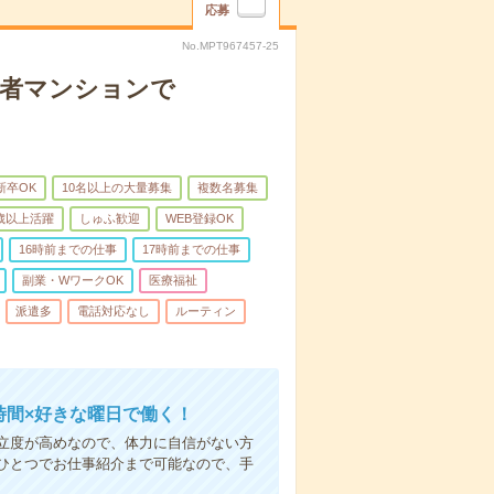
応募
No.MPT967457-25
齢者マンションで
新卒OK
10名以上の大量募集
複数名募集
0歳以上活躍
しゅふ歓迎
WEB登録OK
16時前までの仕事
17時前までの仕事
副業・WワークOK
医療福祉
派遣多
電話対応なし
ルーティン
時間×好きな曜日で働く！
立度が高めなので、体力に自信がない方
ひとつでお仕事紹介まで可能なので、手