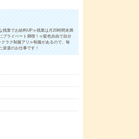
残業でお給料UP≫残業は月20時間未満
にプライベート満喫！≪髪色自由で自分
ラクラク制服アリ≫制服があるので、毎
た派遣のお仕事です！