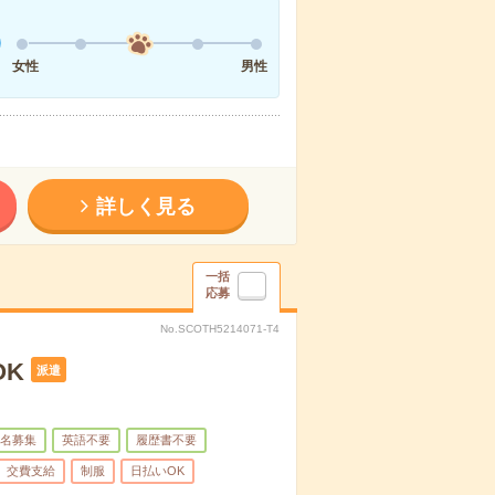
女性
男性
詳しく見る
一括
応募
No.SCOTH5214071-T4
OK
派遣
名募集
英語不要
履歴書不要
交費支給
制服
日払いOK