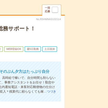
一括
応募
No.RSHWNAG102114
る総務サポート！
迎
WEB登録OK
週5日勤務
土日祝休
、そのぶん夕方はたっぷり自分
。高時給で稼いで、自分時間も削らない
て、事務アシスタントをお任せ！勤怠や
の社内通知電話・来客対応郵便物の仕分け
り収入＊残業代に頼らなくても稼…
つづき