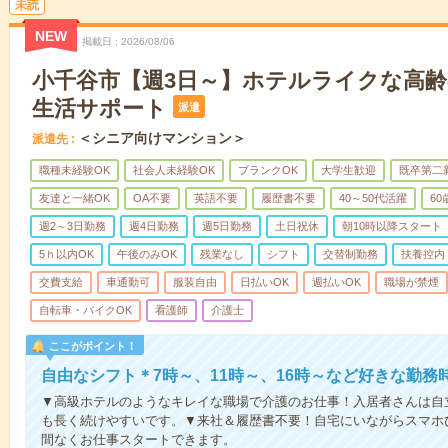
未読
NEW
掲載日
2026/08/06
小千谷市【週3日～】ホテルライクな高
生活サポート
派遣
＜シニア向けマンション＞
派遣先
職種未経験OK
社会人未経験OK
ブランクOK
大学生歓迎
既卒第二
友達と一緒OK
OA不要
英語不要
履歴書不要
40～50代活躍
6
週2～3日勤務
週4日勤務
週5日勤務
土日祝休
朝10時以降スタート
5ｈ以内OK
午後のみOK
残業なし
シフト
交替制勤務
扶養控内
交費支給
車通勤可
服装自由
日払いOK
週払いOK
職場が禁煙
自転車・バイクOK
看護師
介護士
ここがポイント！
自由なシフト＊7時～、11時～、16時～など好きな勤務
▼高級ホテルのようなキレイな職場で介護のお仕事！入居者さんは自
も長く続けやすいです。▼来社＆履歴書不要！自宅にいながらスマホ
間なくお仕事スタートできます。