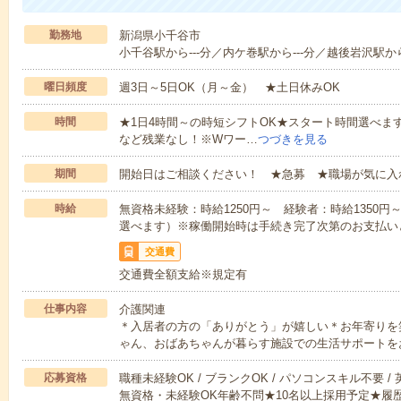
勤務地
新潟県小千谷市
小千谷駅から---分／内ケ巻駅から---分／越後岩沢駅から
曜日頻度
週3日～5日OK（月～金） ★土日休みOK
時間
★1日4時間～の時短シフトOK★スタート時間選べます！7:00～1
など残業なし！※Wワー…
つづきを見る
期間
開始日はご相談ください！ ★急募 ★職場が気に入
時給
無資格未経験：時給1250円～ 経験者：時給1350
選べます）※稼働開始時は手続き完了次第のお支払い
交通費
交通費全額支給※規定有
仕事内容
介護関連
＊入居者の方の「ありがとう」が嬉しい＊お年寄りを
ゃん、おばあちゃんが暮らす施設での生活サポートを
応募資格
職種未経験OK / ブランクOK / パソコンスキル不要 /
無資格・未経験OK年齢不問★10名以上採用予定★履