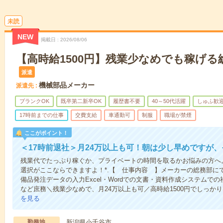
未読
NEW
掲載日
2026/08/06
【高時給1500円】残業少なめでも稼げ
派遣
機械部品メーカー
派遣先
ブランクOK
既卒第二新卒OK
履歴書不要
40～50代活躍
しゅふ歓
17時前までの仕事
交費支給
車通勤可
制服
職場が禁煙
ここがポイント！
＜17時前退社＞月24万以上も可！朝は少し早めですが
残業代でたっぷり稼ぐか、プライベートの時間を取るかお悩みの方へ
選択がここならできますよ！*.【 仕事内容 】メーカーの総務部に
備品発注データの入力Excel・Wordでの文書・資料作成システムで
など庶務＼残業少なめで、月24万以上も可／高時給1500円でしっか
を見る
勤務地
新潟県小千谷市