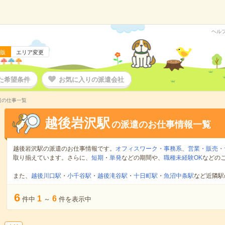
ヘル
版
エリア変更
た希望条件
お気に入りの派遣会社
遣の仕事一覧
越後岩沢駅
の派遣のお仕事情報一覧
越後岩沢駅の派遣のお仕事情報です。
オフィスワーク・事務系
、
営業・販売・
取り揃えています。さらに、
短期
・
単発
などの期間や、
職種未経験OK
などの
また、
越後川口駅
・
小千谷駅
・
越後滝谷駅
・
十日町駅
・
魚沼中条駅
など近隣駅
6
1
6
件中
～
件を表示中