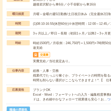
越後岩沢駅から車6分／小千谷駅から車16分
曜日頻度
月曜～金曜の週5日勤務/土日祝日休み（完全週休2日
時間
(1)08:10-16:55(休憩60分)※休憩時間：12:00～12:45／1
期間
3ヶ月以上／即日～長期（初回1ヶ月／以降2～3ヶ月
時給
時給1500円／月収例：246,750円＝1,500円×7時
途支給
交通費
実費支給／当社規定あり。
仕事内容
総務・人事・労務
残業代でたっぷり稼ぐか、プライベートの時間を取る
時間も削らない選択がここならできますよ！*.【 仕
応募資格
ブランクOK
Excel・Word：フォーマットへの入力・編集程度事
ドは、きめ細やかなフォローで就業後も安心！お…
つ
職場の雰囲気