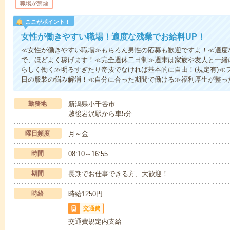
職場が禁煙
ここがポイント！
女性が働きやすい職場！適度な残業でお給料UP！
≪女性が働きやすい職場≫もちろん男性の応募も歓迎ですよ！≪適度な
で、ほどよく稼げます！≪完全週休二日制≫週末は家族や友人と一緒
らしく働く≫明るすぎたり奇抜でなければ基本的に自由！(規定有)≪
日の服装の悩み解消！≪自分に合った期間で働ける≫福利厚生が整っ
勤務地
新潟県小千谷市
越後岩沢駅から車5分
曜日頻度
月～金
時間
08:10～16:55
期間
長期でお仕事できる方、大歓迎！
時給
時給1250円
交通費
交通費規定内支給