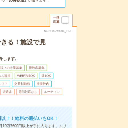
」
や
「応募歓迎」
が届きます！
一括
応募
No.NITSZMS04_SRE
できる！施設で見
介します。
名以上の大量募集
複数名募集
ゅふ歓迎
WEB登録OK
週1OK
シフト
交替制勤務
扶養控内
派遣多
電話対応なし
ルーティン
円以上！給料の週払いもOK！
月10万7600円以上が手に入ります。ムリ