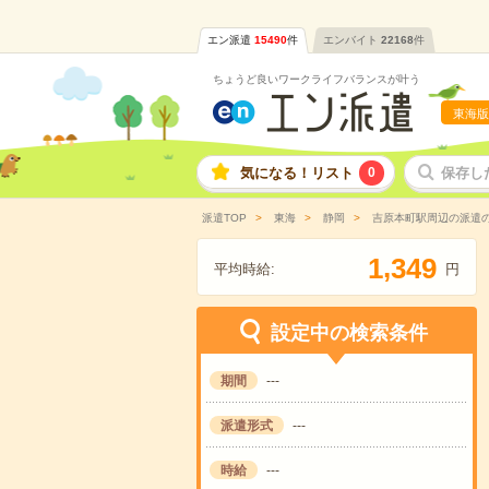
エン派遣
15490
件
エンバイト
22168
件
ちょうど良いワークライフバランスが叶う
東海版
気になる！リスト
0
保存し
派遣TOP
東海
静岡
吉原本町駅周辺の派遣
,
1
3
4
9
平均時給:
円
設定中の検索条件
期間
---
派遣形式
---
時給
---