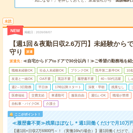
「気になる！」を押しておくと、派遣会社から
「面談確約
未読
NEW
掲載日
2026/08/07
【週1回＆夜勤日収2.6万円】未経験から
守り
派遣
≪自宅からドアtoドアで30分以内！≫ご希望の勤務地を紹
派遣先
職種未経験OK
社会人未経験OK
ブランクOK
既卒第二新卒OK
10
友達と一緒OK
OA不要
英語不要
履歴書不要
40～50代活躍
し
週2～3日勤務
平日休
17時以降スタート
深夜・早朝
残業なし
医療福祉
交費支給
車通勤可
服装自由
週払いOK
職場が禁煙
自転車・バイクOK
介護士
ここがポイント！
≪履歴書不要≫残業ほぼなし＊週1回働くだけで月10万
【週1回×日収2万6900円～！（実働16hの場合）】週1回働くだけで、