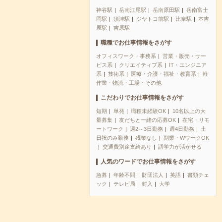
神谷駅
岳南江尾駅
岳南原田駅
岳南富士
岡駅
須津駅
ジヤトコ前駅
比奈駅
本吉
原駅
吉原駅
職種でお仕事情報をさがす
オフィスワーク・事務系
営業・販売・サー
ビス系
クリエイティブ系
IT・エンジニア
系
技術系
医療・介護・福祉・教育系
軽
作業・物流・工場・その他
こだわりでお仕事情報をさがす
短期
単発
職種未経験OK
10名以上の大
量募集
友だちと一緒の応募OK
在宅・リモ
ートワーク
週2～3日勤務
週4日勤務
土
日祝のみ勤務
残業なし
副業・WワークOK
交通費別途支給あり
語学力が活かせる
人気のワードでお仕事情報をさがす
急募
年齢不問
財団法人
英語
書類チェ
ック
テレビ局
封入
大学