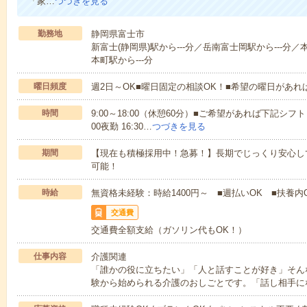
「家…
つづきを見る
勤務地
静岡県富士市
新富士(静岡県)駅から---分／岳南富士岡駅から---分／
本町駅から---分
曜日頻度
週2日～OK■曜日固定の相談OK！■希望の曜日があ
時間
9:00～18:00（休憩60分）■ご希望があれば下記シフトもOK
00夜勤 16:30…
つづきを見る
期間
【現在も積極採用中！急募！】長期でじっくり安心し
可能！
時給
無資格未経験：時給1400円～ ■週払いOK ■扶養内O
交通費
交通費全額支給（ガソリン代もOK！）
仕事内容
介護関連
「誰かの役に立ちたい」「人と話すことが好き」そん
験から始められる介護のおしごとです。「話し相手に