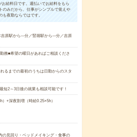
がお給料日です。週払いでお給料をもら
トのみだから、仕事がシンプルで覚えや
のも夜勤ならではです。
本吉原駅から---分／竪堀駅から---分／吉原
日勤務■希望の曜日があればご相談くださ
0など※慣れるまでの最初のうちは日勤からのスタ
最短2～3日後の就業も相談可能です！
8h）+深夜割増（時給0.25×5h）
設内の見回り・ベッドメイキング・食事の