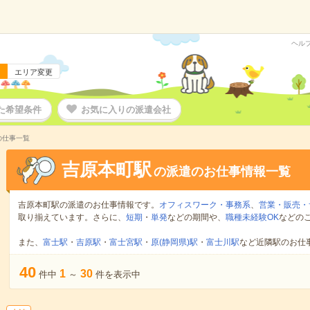
ヘル
エリア変更
た希望条件
お気に入りの派遣会社
の仕事一覧
吉原本町駅
の派遣のお仕事情報一覧
吉原本町駅の派遣のお仕事情報です。
オフィスワーク・事務系
、
営業・販売・
取り揃えています。さらに、
短期
・
単発
などの期間や、
職種未経験OK
などの
また、
富士駅
・
吉原駅
・
富士宮駅
・
原(静岡県)駅
・
富士川駅
など近隣駅のお仕
40
1
30
件中
～
件を表示中