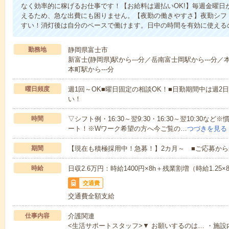
なく効率的に稼げるお仕事です！【お給料は週払いOK!】毎週金曜日
えるため、急な出費にも困りません。【夜勤の働きやすさ】夜勤シフ
すい！消灯後は自分のペースで働けます。日中の時間を有効に使える
勤務地
静岡県富士市
新富士(静岡県)駅から---分／岳南富士岡駅から---分／
本町駅から---分
曜日頻度
週1回～OK■曜日固定の相談OK！■日勤期間中は週2
い！
時間
▽シフト例・16:30～翌9:30・16:30～翌10:3
ート！※Wワーク希望の方へ今ご覧の…
つづきを見る
期間
【現在も積極採用中！急募！】2カ月～ ■ご応募から
時給
日収2.6万円：時給1400円×8h＋残業割増（時給1.25×
交通費
交通費全額支給
仕事内容
介護関連
<生活サポートスタッフ>▼ お願いするのは… ・施