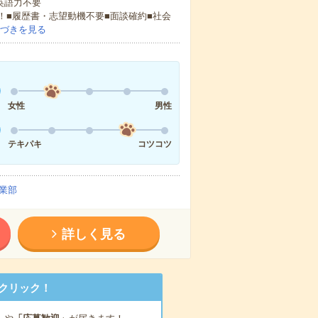
 英語力不要
！■履歴書・志望動機不要■面談確約■社会
づきを見る
女性
男性
テキパキ
コツコツ
業部
詳しく見る
クリック！