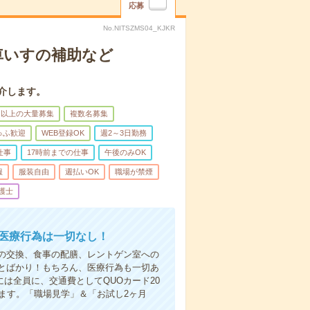
応募
No.NITSZMS04_KJKR
車いすの補助など
介します。
名以上の大量募集
複数名募集
ゅふ歓迎
WEB登録OK
週2～3日勤務
仕事
17時前までの仕事
午後のみOK
服
服装自由
週払いOK
職場が禁煙
護士
＊医療行為は一切なし！
の交換、食事の配膳、レントゲン室への
とばかり！もちろん、医療行為も一切あ
は全員に、交通費としてQUOカード20
ます。「職場見学」＆「お試し2ヶ月