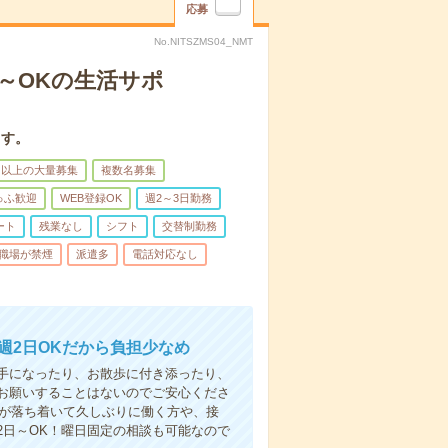
応募
No.NITSZMS04_NMT
日～OKの生活サポ
ます。
名以上の大量募集
複数名募集
ゅふ歓迎
WEB登録OK
週2～3日勤務
ート
残業なし
シフト
交替制勤務
職場が禁煙
派遣多
電話対応なし
週2日OKだから負担少なめ
手になったり、お散歩に付き添ったり、
お願いすることはないのでご安心くださ
てが落ち着いて久しぶりに働く方や、接
2日～OK！曜日固定の相談も可能なので