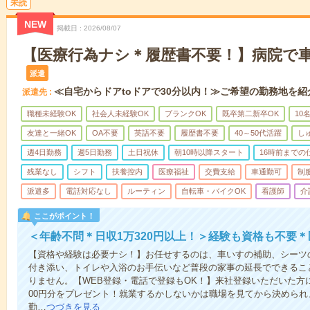
未読
NEW
掲載日
2026/08/07
【医療行為ナシ＊履歴書不要！】病院で
派遣
≪自宅からドアtoドアで30分以内！≫ご希望の勤務地を紹
派遣先
職種未経験OK
社会人未経験OK
ブランクOK
既卒第二新卒OK
10
友達と一緒OK
OA不要
英語不要
履歴書不要
40～50代活躍
し
週4日勤務
週5日勤務
土日祝休
朝10時以降スタート
16時前までの
残業なし
シフト
扶養控内
医療福祉
交費支給
車通勤可
制
派遣多
電話対応なし
ルーティン
自転車・バイクOK
看護師
介
ここがポイント！
＜年齢不問＊日収1万320円以上！＞経験も資格も不要
【資格や経験は必要ナシ！】お任せするのは、車いすの補助、シーツ
付き添い、トイレや入浴のお手伝いなど普段の家事の延長でできるこ
りません。【WEB登録・電話で登録もOK！】来社登録いただいた方に
00円分をプレゼント！就業するかしないかは職場を見てから決められ
勤…
つづきを見る