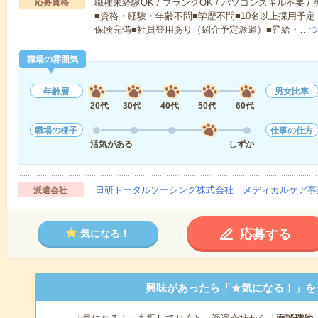
応募資格
職種未経験OK / ブランクOK / パソコンスキル不要 /
■資格・経験・年齢不問■学歴不問■10名以上採用予定
保険完備■社員登用あり（紹介予定派遣）■昇給・…
つ
職場の雰囲気
年齢層
男女比率
20代
30代
40代
50代
60代
職場の様子
仕事の仕方
活気がある
しずか
日研トータルソーシング株式会社 メディカルケア事
派遣会社
応募する
気になる！
興味があったら「★気になる！」を