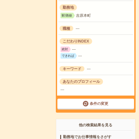
勤務地
吉原本町
駅/路線
職種
---
こだわりINDEX
---
絶対
---
できれば
キーワード
---
あなたのプロフィール
---
条件の変更
他の検索結果を見る
勤務地でお仕事情報をさがす