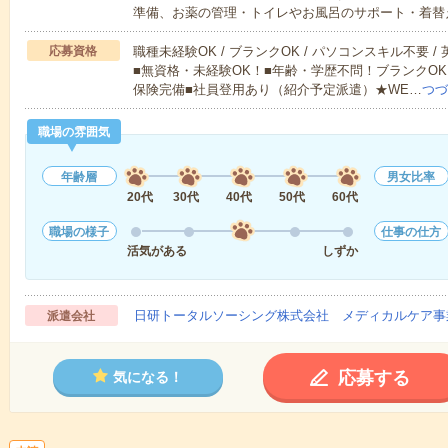
準備、お薬の管理・トイレやお風呂のサポート・着替
応募資格
職種未経験OK / ブランクOK / パソコンスキル不要 /
■無資格・未経験OK！■年齢・学歴不問！ブランクOK
保険完備■社員登用あり（紹介予定派遣）★WE…
つづ
職場の雰囲気
年齢層
男女比率
20代
30代
40代
50代
60代
職場の様子
仕事の仕方
活気がある
しずか
日研トータルソーシング株式会社 メディカルケア事
派遣会社
応募する
気になる！