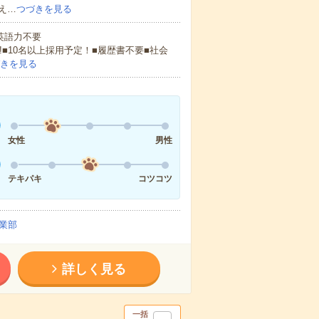
え…
つづきを見る
 英語力不要
!■10名以上採用予定！■履歴書不要■社会
きを見る
女性
男性
テキパキ
コツコツ
業部
詳しく見る
一括