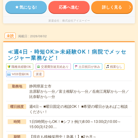
気になる!
応募へ進む
詳しく見る
派遣会社
株式会社アイエーイー
未読
掲載日
2026/08/02
≪週4日・時短OK≫未経験OK！病院でメッセ
ンジャー業務など！
職種未経験OK
交通費別途支給あり
土日祝日が休み
残業なし
WEB登録OK
派遣
静岡県富士市
勤務地
吉原駅から---分／富士根駅から---分／岳南江尾駅から---分／
比奈駅から---分
週4日～ ■曜日固定の相談OK！ ■希望の曜日があればご相談
曜日頻度
ください！
1日5時間からOK！■シフト例(1)8:00～13:00(2)10:00～
時間
15:00(3)12:00…
【現在も積極採用中！急募！】■2カ月～
期間