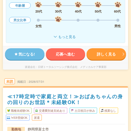
年齢層
20代
30代
40代
50代
60代
男女比率
女性
男性
もっと見る
気になる!
応募へ進む
詳しく見る
派遣会社
日研トータルソーシング株式会社 メディカルケア事業部
未読
掲載日
2026/07/31
≪17時定時で家庭と両立！≫おばあちゃんの身
の回りのお世話＊未経験OK！
職種未経験OK
交通費別途支給あり
土日祝日が休み
残業なし
WEB登録OK
派遣
静岡県富士市
勤務地