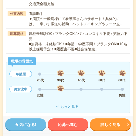
交通費全額支給
看護助手
仕事内容
▼病院の一般病棟にて看護師さんのサポート！具体的に
は、・車いす搬送の補助・ベットメイキングやシーツ交…
職種未経験OK / ブランクOK / パソコンスキル不要 / 英語力不
応募資格
要
■無資格・未経験OK！■年齢・学歴不問！ブランクOK!■10名
以上採用予定！■履歴書不要■社会保険完…
職場の雰囲気
年齢層
20代
30代
40代
50代
60代
男女比率
女性
男性
もっと見る
気になる!
応募へ進む
詳しく見る