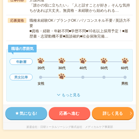
「誰かの役に立ちたい」「人と話すことが好き」そんな気持
ちがあれば大丈夫。無資格・未経験から始められる…
職種未経験OK / ブランクOK / パソコンスキル不要 / 英語力不
応募資格
要
■資格・経験・年齢不問■学歴不問■10名以上採用予定！■履
歴書・志望動機不要■面談確約■社会保険完備…
職場の雰囲気
年齢層
20代
30代
40代
50代
60代
男女比率
女性
男性
もっと見る
気になる!
応募へ進む
詳しく見る
派遣会社
日研トータルソーシング株式会社 メディカルケア事業部