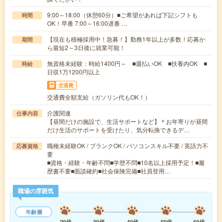
9:00～18:00（休憩60分）■ご希望があれば下記シフトも
時間
OK！早番 7:00～16:00遅番 …
【現在も積極採用中！急募！】勤務1年以上が多数！応募か
期間
ら最短2～3日後に就業可能！
無資格未経験：時給1400円～ ■週払いOK ■扶養内OK ■
時給
日収1万1200円以上
交通費
交通費全額支給（ガソリン代もOK！）
介護関連
仕事内容
【昼間だけの施設で、生活サポートなど】＊お年寄りが昼間
だけ生活のサポートを受けたり、気分転換できるデ…
職種未経験OK / ブランクOK / パソコンスキル不要 / 英語力不
応募資格
要
■資格・経験・年齢不問■学歴不問■10名以上採用予定！■履
歴書不要■面談確約■社会保険完備■社員登用…
職場の雰囲気
年齢層
20代
30代
40代
50代
60代