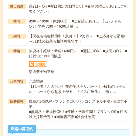
週2日～OK ■曜日固定の相談OK！ ■希望の曜日があればご相
曜日頻度
談ください！
9:00～18:00（休憩60分）■ご希望があれば下記シフトも
時間
OK！早番 7:00～16:00遅番 …
【現在も積極採用中！急募！】2カ月～ ■ご応募から最短2
期間
～3日後の就業も相談可能です！
無資格未経験：時給1400円～ ■週払いOK ■扶養内OK ■
時給
日収1万1200円以上
交通費
交通費全額支給
介護関連
仕事内容
【利用者さんの当たり前の生活をサポート】○移動のお手伝
い「ベッドから起き上がる」「イスに座る」「歩く…
職種未経験OK / ブランクOK / パソコンスキル不要 / 英語力不
応募資格
要
■無資格・未経験OK！■年齢・学歴不問！ブランクOK!■10名
以上採用予定！■履歴書不要■社会保険完…
職場の雰囲気