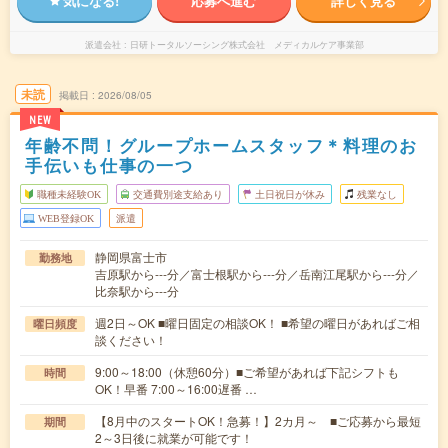
気になる!
応募へ進む
詳しく見る
派遣会社
日研トータルソーシング株式会社 メディカルケア事業部
未読
掲載日
2026/08/05
NEW
年齢不問！グループホームスタッフ＊料理のお
手伝いも仕事の一つ
職種未経験OK
交通費別途支給あり
土日祝日が休み
残業なし
WEB登録OK
派遣
静岡県富士市
勤務地
吉原駅から---分／富士根駅から---分／岳南江尾駅から---分／
比奈駅から---分
週2日～OK ■曜日固定の相談OK！ ■希望の曜日があればご相
曜日頻度
談ください！
9:00～18:00（休憩60分）■ご希望があれば下記シフトも
時間
OK！早番 7:00～16:00遅番 …
【8月中のスタートOK！急募！】2カ月～ ■ご応募から最短
期間
2～3日後に就業が可能です！