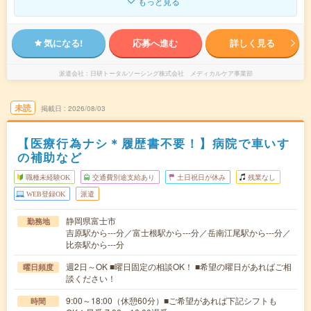
もっと見る
気になる!
応募へ進む
詳しく見る
派遣会社
日研トータルソーシング株式会社 メディカルケア事業部
未読
掲載日
2026/08/03
【医療行為ナシ＊履歴書不要！】病院で車いす
の補助など
職種未経験OK
交通費別途支給あり
土日祝日が休み
残業なし
WEB登録OK
派遣
静岡県富士市
勤務地
吉原駅から---分／富士根駅から---分／岳南江尾駅から---分／
比奈駅から---分
週2日～OK ■曜日固定の相談OK！ ■希望の曜日があればご相
曜日頻度
談ください！
9:00～18:00（休憩60分）■ご希望があれば下記シフトも
時間