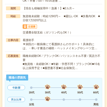
OK！早番 7:00～16:00遅番 …
【現在も積極採用中！急募！】■2カ月～
期間
無資格未経験：時給1290円～ ■週払いOK ■扶養内OK ■
時給
日収1万320円以上
交通費
交通費全額支給（ガソリン代もOK！）
看護助手
仕事内容
▼病院の一般病棟にて看護師さんのサポート！具体的に
は、・車いす搬送の補助・ベットメイキングやシーツ交…
職種未経験OK / ブランクOK / パソコンスキル不要 / 英語力不
応募資格
要
■無資格・未経験OK！■年齢・学歴不問！ブランクOK!■10名
以上採用予定！■履歴書不要■社会保険完…
職場の雰囲気
年齢層
20代
30代
40代
50代
60代
男女比率
女性
男性