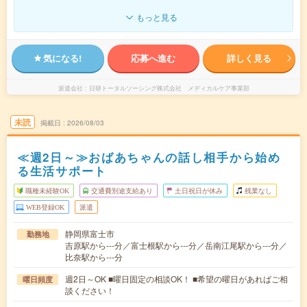
もっと見る
気になる!
応募へ進む
詳しく見る
派遣会社
日研トータルソーシング株式会社 メディカルケア事業部
未読
掲載日
2026/08/03
≪週2日～≫おばあちゃんの話し相手から始め
る生活サポート
職種未経験OK
交通費別途支給あり
土日祝日が休み
残業なし
WEB登録OK
派遣
静岡県富士市
勤務地
吉原駅から---分／富士根駅から---分／岳南江尾駅から---分／
比奈駅から---分
週2日～OK ■曜日固定の相談OK！ ■希望の曜日があればご相
曜日頻度
談ください！