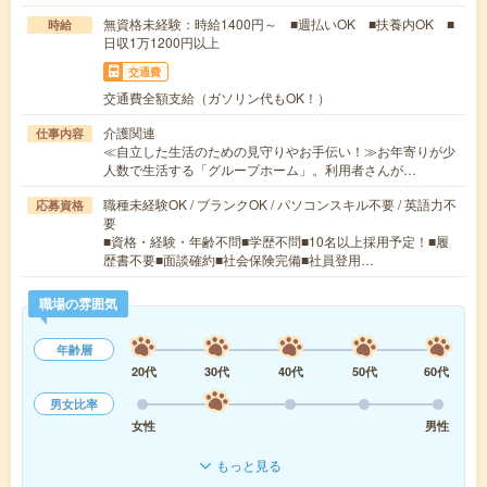
無資格未経験：時給1400円～ ■週払いOK ■扶養内OK ■
時給
日収1万1200円以上
交通費
交通費全額支給（ガソリン代もOK！）
介護関連
仕事内容
≪自立した生活のための見守りやお手伝い！≫お年寄りが少
人数で生活する「グループホーム」。利用者さんが…
職種未経験OK / ブランクOK / パソコンスキル不要 / 英語力不
応募資格
要
■資格・経験・年齢不問■学歴不問■10名以上採用予定！■履
歴書不要■面談確約■社会保険完備■社員登用…
職場の雰囲気
年齢層
20代
30代
40代
50代
60代
男女比率
女性
男性
もっと見る