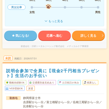
男女比率
女性
男性
もっと見る
気になる!
応募へ進む
詳しく見る
派遣会社
日研トータルソーシング株式会社 メディカルケア事業部
未読
掲載日
2026/07/31
説明会参加で全員に【現金2千円相当プレゼン
ト】生活のお手伝い
職種未経験OK
交通費別途支給あり
土日祝日が休み
残業なし
WEB登録OK
派遣
静岡県富士市
勤務地
吉原駅から---分／富士根駅から---分／岳南江尾駅から---分／
比奈駅から---分