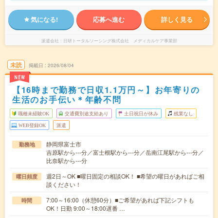
気になる!
応募へ進む
詳しく見る
派遣会社
日研トータルソーシング株式会社 メディカルケア事業部
未読
掲載日
2026/08/04
NEW
【16時まで勤務で日収1.1万円～】お年寄りの
生活のお手伝い＊年齢不問
職種未経験OK
交通費別途支給あり
土日祝日が休み
残業なし
WEB登録OK
派遣
静岡県富士市
勤務地
吉原駅から---分／富士根駅から---分／岳南江尾駅から---分／
比奈駅から---分
週2日～OK ■曜日固定の相談OK！ ■希望の曜日があればご相
曜日頻度
談ください！
7:00～16:00（休憩60分）■ご希望があれば下記シフトも
時間
OK！日勤 9:00～18:00遅番 …