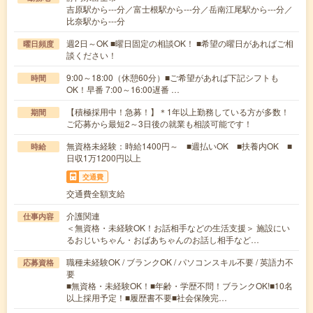
吉原駅から---分／富士根駅から---分／岳南江尾駅から---分／
比奈駅から---分
週2日～OK ■曜日固定の相談OK！ ■希望の曜日があればご相
曜日頻度
談ください！
9:00～18:00（休憩60分）■ご希望があれば下記シフトも
時間
OK！早番 7:00～16:00遅番 …
【積極採用中！急募！】＊1年以上勤務している方が多数！
期間
ご応募から最短2～3日後の就業も相談可能です！
無資格未経験：時給1400円～ ■週払いOK ■扶養内OK ■
時給
日収1万1200円以上
交通費
交通費全額支給
介護関連
仕事内容
＜無資格・未経験OK！お話相手などの生活支援＞ 施設にい
るおじいちゃん・おばあちゃんのお話し相手など…
職種未経験OK / ブランクOK / パソコンスキル不要 / 英語力不
応募資格
要
■無資格・未経験OK！■年齢・学歴不問！ブランクOK!■10名
以上採用予定！■履歴書不要■社会保険完…