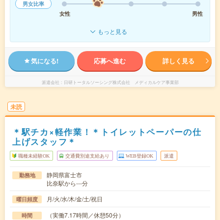
男女比率
女性
男性
もっと見る
気になる!
応募へ進む
詳しく見る
派遣会社
日研トータルソーシング株式会社 メディカルケア事業部
未読
＊駅チカ×軽作業！＊トイレットペーパーの仕
上げスタッフ＊
職種未経験OK
交通費別途支給あり
WEB登録OK
派遣
静岡県富士市
勤務地
比奈駅から---分
月/火/水/木/金/土/祝日
曜日頻度
（実働7.17時間／休憩50分）
時間