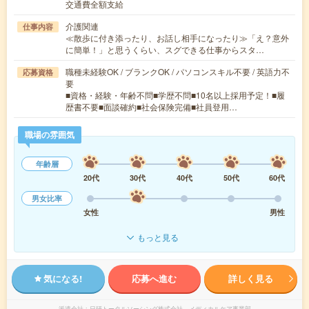
交通費全額支給
介護関連
仕事内容
≪散歩に付き添ったり、お話し相手になったり≫「え？意外
に簡単！」と思うくらい、スグできる仕事からスタ…
職種未経験OK / ブランクOK / パソコンスキル不要 / 英語力不
応募資格
要
■資格・経験・年齢不問■学歴不問■10名以上採用予定！■履
歴書不要■面談確約■社会保険完備■社員登用…
職場の雰囲気
年齢層
20代
30代
40代
50代
60代
男女比率
女性
男性
もっと見る
気になる!
応募へ進む
詳しく見る
派遣会社
日研トータルソーシング株式会社 メディカルケア事業部