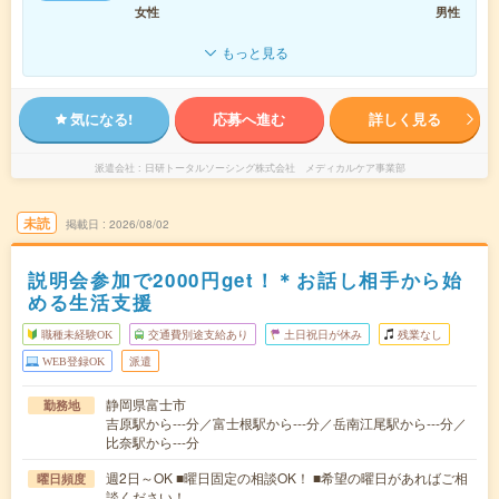
女性
男性
もっと見る
気になる!
応募へ進む
詳しく見る
派遣会社
日研トータルソーシング株式会社 メディカルケア事業部
未読
掲載日
2026/08/02
説明会参加で2000円get！＊お話し相手から始
める生活支援
職種未経験OK
交通費別途支給あり
土日祝日が休み
残業なし
WEB登録OK
派遣
静岡県富士市
勤務地
吉原駅から---分／富士根駅から---分／岳南江尾駅から---分／
比奈駅から---分
週2日～OK ■曜日固定の相談OK！ ■希望の曜日があればご相
曜日頻度
談ください！