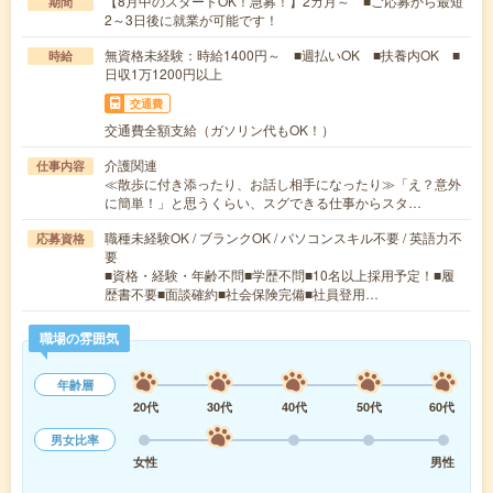
【8月中のスタートOK！急募！】2カ月～ ■ご応募から最短
期間
2～3日後に就業が可能です！
無資格未経験：時給1400円～ ■週払いOK ■扶養内OK ■
時給
日収1万1200円以上
交通費
交通費全額支給（ガソリン代もOK！）
介護関連
仕事内容
≪散歩に付き添ったり、お話し相手になったり≫「え？意外
に簡単！」と思うくらい、スグできる仕事からスタ…
職種未経験OK / ブランクOK / パソコンスキル不要 / 英語力不
応募資格
要
■資格・経験・年齢不問■学歴不問■10名以上採用予定！■履
歴書不要■面談確約■社会保険完備■社員登用…
職場の雰囲気
年齢層
20代
30代
40代
50代
60代
男女比率
女性
男性