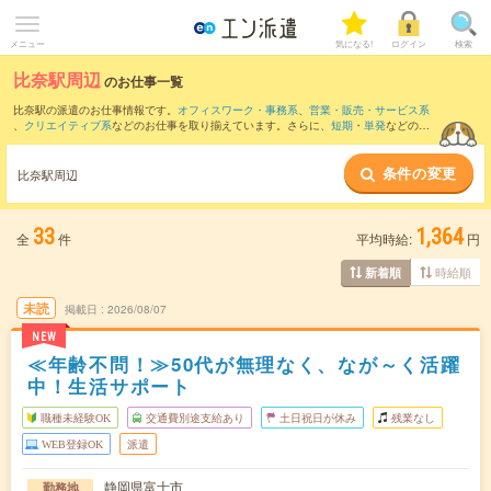
メニュー
気になる!
ログイン
検索
比奈駅周辺
のお仕事一覧
比奈駅の派遣のお仕事情報です。
オフィスワーク・事務系
、
営業・販売・サービス系
、
クリエイティブ系
などのお仕事を取り揃えています。さらに、
短期
・
単発
などの期
間や、
職種未経験OK
などのこだわり条件で絞り込んでいただけます。
条件の変更
また、
富士駅
・
片浜駅
・
吉原駅
・
富士宮駅
・
原(静岡県)駅
など近隣駅のお仕事もご確認
比奈駅周辺
いただけます。
33
1,364
全
件
平均時給:
円
時給順
新着順
未読
掲載日
2026/08/07
NEW
≪年齢不問！≫50代が無理なく、なが～く活躍
中！生活サポート
職種未経験OK
交通費別途支給あり
土日祝日が休み
残業なし
WEB登録OK
派遣
静岡県富士市
勤務地