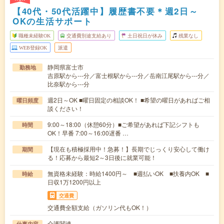
【40代・50代活躍中】履歴書不要＊週2日～
OKの生活サポート
職種未経験OK
交通費別途支給あり
土日祝日が休み
残業なし
WEB登録OK
派遣
静岡県富士市
勤務地
吉原駅から---分／富士根駅から---分／岳南江尾駅から---分／
比奈駅から---分
週2日～OK ■曜日固定の相談OK！ ■希望の曜日があればご相
曜日頻度
談ください！
9:00～18:00（休憩60分）■ご希望があれば下記シフトも
時間
OK！早番 7:00～16:00遅番 …
【現在も積極採用中！急募！】長期でじっくり安心して働け
期間
る！応募から最短2～3日後に就業可能！
無資格未経験：時給1400円～ ■週払いOK ■扶養内OK ■
時給
日収1万1200円以上
交通費
交通費全額支給（ガソリン代もOK！）
介護関連
仕事内容