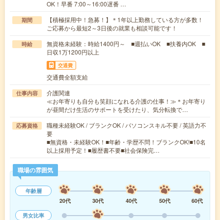
OK！早番 7:00～16:00遅番 …
【積極採用中！急募！】＊1年以上勤務している方が多数！
期間
ご応募から最短2～3日後の就業も相談可能です！
無資格未経験：時給1400円～ ■週払いOK ■扶養内OK ■
時給
日収1万1200円以上
交通費
交通費全額支給
介護関連
仕事内容
≪お年寄りも自分も笑顔になれる介護の仕事！≫＊お年寄り
が昼間だけ生活のサポートを受けたり、気分転換で…
職種未経験OK / ブランクOK / パソコンスキル不要 / 英語力不
応募資格
要
■無資格・未経験OK！■年齢・学歴不問！ブランクOK!■10名
以上採用予定！■履歴書不要■社会保険完…
職場の雰囲気
年齢層
20代
30代
40代
50代
60代
男女比率