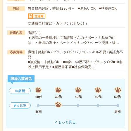
無資格未経験：時給1290円～ ■週払いOK ■扶養内OK
時給
交通費
交通費全額支給（ガソリン代もOK！）
看護助手
仕事内容
▼病院の一般病棟にて看護師さんのサポート！具体的に
は、・器具の洗浄・ベットメイキングやシーツ交換・移…
職種未経験OK / ブランクOK / パソコンスキル不要 / 英語力不
応募資格
要
■無資格・未経験OK！■年齢・学歴不問！ブランクOK!■10名
以上採用予定！■履歴書不要■社会保険完…
職場の雰囲気
年齢層
20代
30代
40代
50代
60代
男女比率
女性
男性
もっと見る