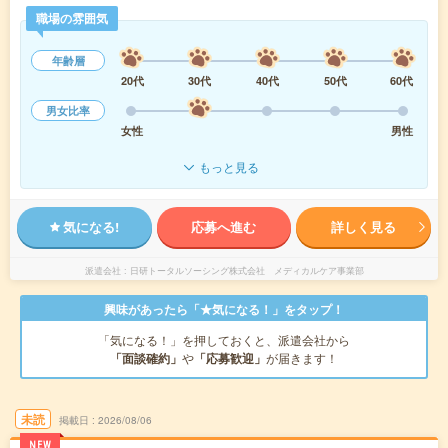
職場の雰囲気
年齢層
20代
30代
40代
50代
60代
男女比率
女性
男性
もっと見る
気になる!
応募へ進む
詳しく見る
派遣会社
日研トータルソーシング株式会社 メディカルケア事業部
興味があったら「★気になる！」をタップ！
「気になる！」を押しておくと、派遣会社から
「面談確約」
や
「応募歓迎」
が届きます！
未読
掲載日
2026/08/06
NEW