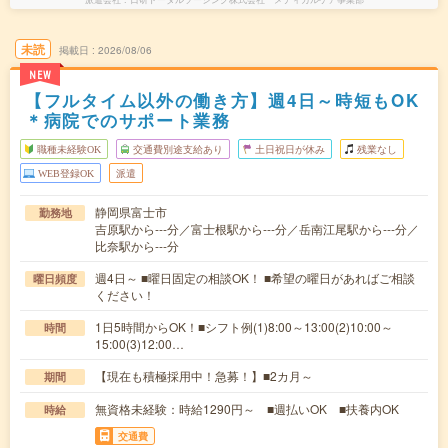
未読
掲載日
2026/08/06
NEW
【フルタイム以外の働き方】週4日～時短もOK
＊病院でのサポート業務
職種未経験OK
交通費別途支給あり
土日祝日が休み
残業なし
WEB登録OK
派遣
静岡県富士市
勤務地
吉原駅から---分／富士根駅から---分／岳南江尾駅から---分／
比奈駅から---分
週4日～ ■曜日固定の相談OK！ ■希望の曜日があればご相談
曜日頻度
ください！
1日5時間からOK！■シフト例(1)8:00～13:00(2)10:00～
時間
15:00(3)12:00…
【現在も積極採用中！急募！】■2カ月～
期間
無資格未経験：時給1290円～ ■週払いOK ■扶養内OK
時給
交通費