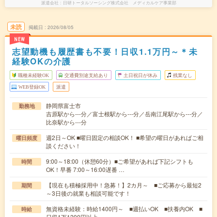
派遣会社
日研トータルソーシング株式会社 メディカルケア事業部
未読
掲載日
2026/08/05
NEW
志望動機も履歴書も不要！日収1.1万円～＊未
経験OKの介護
職種未経験OK
交通費別途支給あり
土日祝日が休み
残業なし
WEB登録OK
派遣
静岡県富士市
勤務地
吉原駅から---分／富士根駅から---分／岳南江尾駅から---分／
比奈駅から---分
週2日～OK ■曜日固定の相談OK！ ■希望の曜日があればご相
曜日頻度
談ください！
9:00～18:00（休憩60分）■ご希望があれば下記シフトも
時間
OK！早番 7:00～16:00遅番 …
【現在も積極採用中！急募！】2カ月～ ■ご応募から最短2
期間
～3日後の就業も相談可能です！
無資格未経験：時給1400円～ ■週払いOK ■扶養内OK ■
時給
日収1万1200円以上