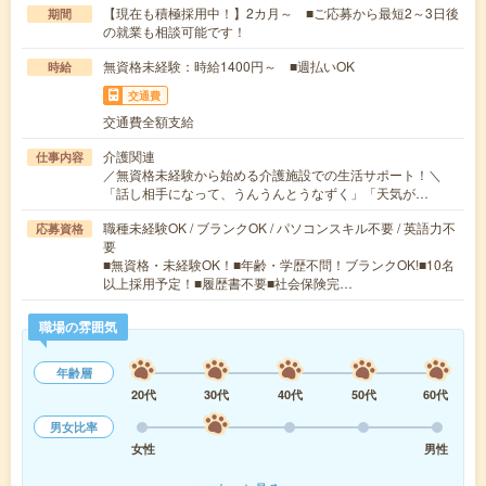
【現在も積極採用中！】2カ月～ ■ご応募から最短2～3日後
期間
の就業も相談可能です！
無資格未経験：時給1400円～ ■週払いOK
時給
交通費
交通費全額支給
介護関連
仕事内容
／無資格未経験から始める介護施設での生活サポート！＼
「話し相手になって、うんうんとうなずく」「天気が…
職種未経験OK / ブランクOK / パソコンスキル不要 / 英語力不
応募資格
要
■無資格・未経験OK！■年齢・学歴不問！ブランクOK!■10名
以上採用予定！■履歴書不要■社会保険完…
職場の雰囲気
年齢層
20代
30代
40代
50代
60代
男女比率
女性
男性