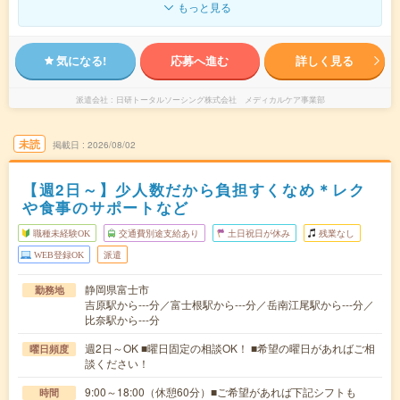
もっと見る
気になる!
応募へ進む
詳しく見る
派遣会社
日研トータルソーシング株式会社 メディカルケア事業部
未読
掲載日
2026/08/02
【週2日～】少人数だから負担すくなめ＊レク
や食事のサポートなど
職種未経験OK
交通費別途支給あり
土日祝日が休み
残業なし
WEB登録OK
派遣
静岡県富士市
勤務地
吉原駅から---分／富士根駅から---分／岳南江尾駅から---分／
比奈駅から---分
週2日～OK ■曜日固定の相談OK！ ■希望の曜日があればご相
曜日頻度
談ください！
9:00～18:00（休憩60分）■ご希望があれば下記シフトも
時間