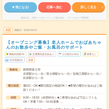
気になる!
応募へ進む
詳しく見る
派遣会社
日研トータルソーシング株式会社 メディカルケア事業部
未読
掲載日
2026/08/02
【オープニング募集】老人ホームでおばあちゃ
んのお散歩やご飯・お風呂のサポート
職種未経験OK
交通費別途支給あり
土日祝日が休み
残業なし
WEB登録OK
派遣
静岡県富士市
勤務地
吉原駅から---分／富士根駅から---分／岳南江尾駅から---分／
比奈駅から---分
週2日～OK ■曜日固定の相談OK！ ■希望の曜日があればご相
曜日頻度
談ください！
9:00～18:00（休憩60分）■ご希望があれば下記シフトも
時間
OK！早番 7:00～16:00遅番 …