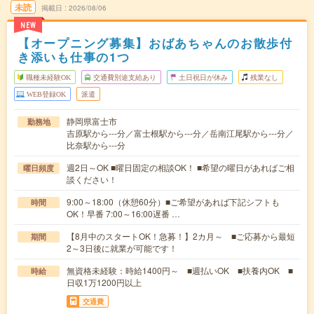
未読
掲載日
2026/08/06
NEW
【オープニング募集】おばあちゃんのお散歩付
き添いも仕事の1つ
職種未経験OK
交通費別途支給あり
土日祝日が休み
残業なし
WEB登録OK
派遣
静岡県富士市
勤務地
吉原駅から---分／富士根駅から---分／岳南江尾駅から---分／
比奈駅から---分
週2日～OK ■曜日固定の相談OK！ ■希望の曜日があればご相
曜日頻度
談ください！
9:00～18:00（休憩60分）■ご希望があれば下記シフトも
時間
OK！早番 7:00～16:00遅番 …
【8月中のスタートOK！急募！】2カ月～ ■ご応募から最短
期間
2～3日後に就業が可能です！
無資格未経験：時給1400円～ ■週払いOK ■扶養内OK ■
時給
日収1万1200円以上
交通費