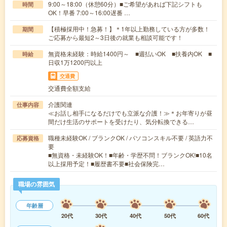
9:00～18:00（休憩60分）■ご希望があれば下記シフトも
時間
OK！早番 7:00～16:00遅番 …
【積極採用中！急募！】＊1年以上勤務している方が多数！
期間
ご応募から最短2～3日後の就業も相談可能です！
無資格未経験：時給1400円～ ■週払いOK ■扶養内OK ■
時給
日収1万1200円以上
交通費
交通費全額支給
介護関連
仕事内容
≪お話し相手になるだけでも立派な介護！≫＊お年寄りが昼
間だけ生活のサポートを受けたり、気分転換できる…
職種未経験OK / ブランクOK / パソコンスキル不要 / 英語力不
応募資格
要
■無資格・未経験OK！■年齢・学歴不問！ブランクOK!■10名
以上採用予定！■履歴書不要■社会保険完…
職場の雰囲気
年齢層
20代
30代
40代
50代
60代