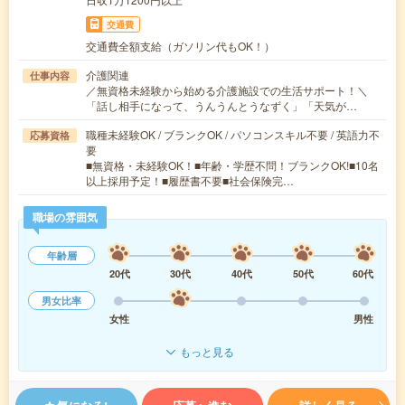
交通費
交通費全額支給（ガソリン代もOK！）
介護関連
仕事内容
／無資格未経験から始める介護施設での生活サポート！＼
「話し相手になって、うんうんとうなずく」「天気が…
職種未経験OK / ブランクOK / パソコンスキル不要 / 英語力不
応募資格
要
■無資格・未経験OK！■年齢・学歴不問！ブランクOK!■10名
以上採用予定！■履歴書不要■社会保険完…
職場の雰囲気
年齢層
20代
30代
40代
50代
60代
男女比率
女性
男性
もっと見る