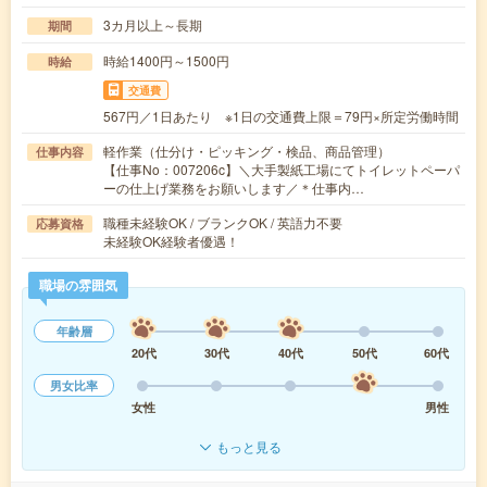
3カ月以上～長期
期間
時給1400円～1500円
時給
交通費
567円／1日あたり ※1日の交通費上限＝79円×所定労働時間
軽作業（仕分け・ピッキング・検品、商品管理）
仕事内容
【仕事No：007206c】＼大手製紙工場にてトイレットペーパ
ーの仕上げ業務をお願いします／＊仕事内…
職種未経験OK / ブランクOK / 英語力不要
応募資格
未経験OK経験者優遇！
職場の雰囲気
年齢層
20代
30代
40代
50代
60代
男女比率
女性
男性
もっと見る