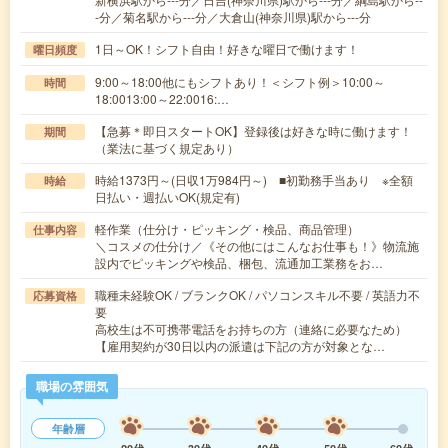
-分／菊名駅から---分／大倉山(神奈川県)駅から---分
1日～OK！シフト自由！好きな曜日で働けます！
曜日頻度
9:00～18:00他にもシフトあり！＜シフト例＞10:00～
時間
18:0013:00～22:0016:…
【急募＊即日スタートOK】登録後は好きな時に働けます！
期間
（業法に基づく規定あり）
時給1373円～(日収1万984円～) ■初勤務手当あり ※全額
時給
日払い・週払いOK(規定有)
軽作業（仕分け・ピッキング・検品、商品管理）
仕事内容
＼コスメの仕分け／《その他にはこんなお仕事も！》物流施
設内でピッキングや検品、梱包、流通加工業務をお…
職種未経験OK / ブランクOK / パソコンスキル不要 / 英語力不
応募資格
要
高校生は不可携帯電話をお持ちの方（連絡に必要なため）
【雇用契約が30日以内の派遣は下記の方が対象とな…
職場の雰囲気
年齢層