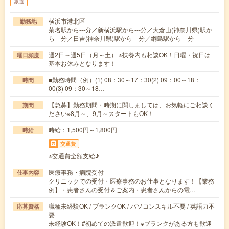
派遣
横浜市港北区
勤務地
菊名駅から---分／新横浜駅から---分／大倉山(神奈川県)駅か
ら---分／日吉(神奈川県)駅から---分／綱島駅から---分
週2日～週5日（月～土） ※扶養内も相談OK！日曜・祝日は
曜日頻度
基本お休みとなります！
■勤務時間（例）(1) 08：30～17：30(2) 09：00～18：
時間
00(3) 09：30～18…
【急募】勤務期間・時期に関しましては、お気軽にご相談く
期間
ださい※8月～、9月～スタートもOK！
時給：1,500円～1,800円
時給
交通費
※交通費全額支給♪
医療事務・病院受付
仕事内容
クリニックでの受付・医療事務のお仕事となります！【業務
例】・患者さんの受付＆ご案内・患者さんからの電…
職種未経験OK / ブランクOK / パソコンスキル不要 / 英語力不
応募資格
要
未経験OK！#初めての派遣歓迎！※ブランクがある方も歓迎