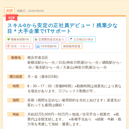
未読
掲載日
2026/08/06
NEW
スキル0から安定の正社員デビュー！残業少な
目＊大手企業でITサポート
職種未経験OK
交通費別途支給あり
土日祝日が休み
在宅・リモート
WEB登録OK
無期雇用派遣
横浜市港北区
勤務地
新横浜駅から---分／日吉(神奈川県)駅から---分／綱島駅から--
-分／菊名駅から---分／大倉山(神奈川県)駅から---分
月～金（週休2日制）
曜日頻度
8：30～17：30（実働8時間）※勤務時間は就業先により異な
時間
る場合があります。◎フレックス勤務が可…
長期（期間を定めない雇用契約を当社と結びます）派遣先が
期間
変わっても雇用は継続！
月給22万5,000円～50万円＋地域／住宅手当＋残業代 ※残
時給
業代は全額支給します。 ※各種手当あり ※経験・年齢・能
力等を考慮して加給・優遇します。