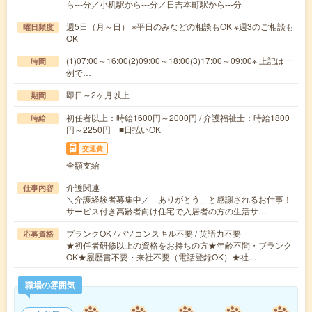
ら---分／小机駅から---分／日吉本町駅から---分
週5日（月～日） ※平日のみなどの相談もOK ※週3のご相談も
曜日頻度
OK
(1)07:00～16:00(2)09:00～18:00(3)17:00～09:00※ 上記は一
時間
例で…
即日～2ヶ月以上
期間
初任者以上：時給1600円～2000円 / 介護福祉士：時給1800
時給
円～2250円 ■日払いOK
交通費
全額支給
介護関連
仕事内容
＼介護経験者募集中／「ありがとう」と感謝されるお仕事！
サービス付き高齢者向け住宅で入居者の方の生活サ…
ブランクOK / パソコンスキル不要 / 英語力不要
応募資格
★初任者研修以上の資格をお持ちの方★年齢不問・ブランク
OK★履歴書不要・来社不要（電話登録OK）★社…
職場の雰囲気