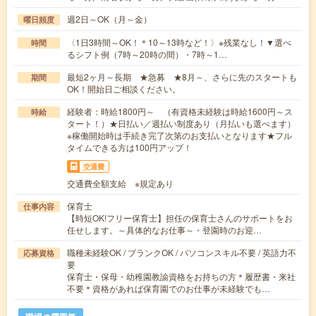
週2日～OK（月～金）
曜日頻度
〈1日3時間～OK！＊10～13時など！〉※残業なし！▼選べ
時間
るシフト例（7時～20時の間）・7時～1…
最短2ヶ月～長期 ★急募 ★8月～、さらに先のスタートも
期間
OK！開始日ご相談ください。
経験者：時給1800円～ （有資格未経験は時給1600円～ス
時給
タート！）★日払い／週払い制度あり（月払いも選べます）
※稼働開始時は手続き完了次第のお支払いとなります★フル
タイムできる方は100円アップ！
交通費
交通費全額支給 ※規定あり
保育士
仕事内容
【時短OK!フリー保育士】担任の保育士さんのサポートをお
任せします。～具体的なお仕事～・登園時のお迎…
職種未経験OK / ブランクOK / パソコンスキル不要 / 英語力不
応募資格
要
保育士・保母・幼稚園教諭資格をお持ちの方＊履歴書・来社
不要＊資格があれば保育園でのお仕事が未経験でも…