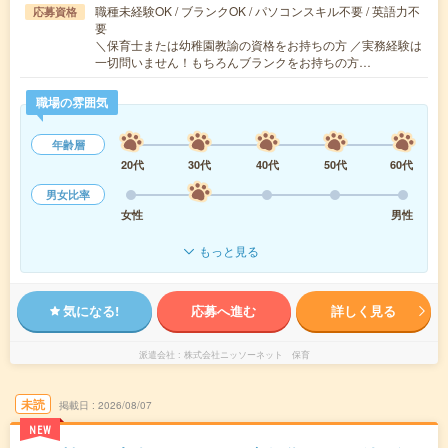
職種未経験OK / ブランクOK / パソコンスキル不要 / 英語力不
応募資格
要
＼保育士または幼稚園教諭の資格をお持ちの方 ／実務経験は
一切問いません！もちろんブランクをお持ちの方…
職場の雰囲気
年齢層
20代
30代
40代
50代
60代
男女比率
女性
男性
もっと見る
気になる!
応募へ進む
詳しく見る
派遣会社
株式会社ニッソーネット 保育
未読
掲載日
2026/08/07
NEW