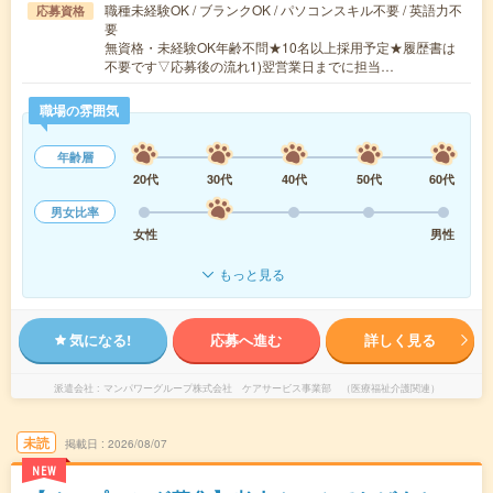
職種未経験OK / ブランクOK / パソコンスキル不要 / 英語力不
応募資格
要
無資格・未経験OK年齢不問★10名以上採用予定★履歴書は
不要です▽応募後の流れ1)翌営業日までに担当…
職場の雰囲気
年齢層
20代
30代
40代
50代
60代
男女比率
女性
男性
もっと見る
気になる!
応募へ進む
詳しく見る
派遣会社
マンパワーグループ株式会社 ケアサービス事業部 （医療福祉介護関連）
未読
掲載日
2026/08/07
NEW