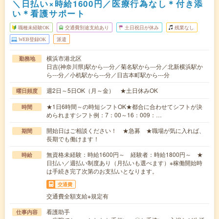
＼日払い×時給1600円／医療行為なし＊付き添
い＊看護サポート
職種未経験OK
交通費別途支給あり
土日祝日が休み
残業なし
WEB登録OK
派遣
横浜市港北区
勤務地
日吉(神奈川県)駅から---分／菊名駅から---分／北新横浜駅か
ら---分／小机駅から---分／日吉本町駅から---分
週2日～5日OK（月～金） ★土日休みOK
曜日頻度
★1日6時間～の時短シフトOK★都合に合わせてシフトが決
時間
められますシフト例：7：00～16：009：…
開始日はご相談ください！ ★急募 ★職場が気に入れば、
期間
長期でも働けます！
無資格未経験：時給1600円～ 経験者：時給1800円～ ★
時給
日払い／週払い制度あり（月払いも選べます）※稼働開始時
は手続き完了次第のお支払いとなります。
交通費
交通費全額支給※規定有
看護助手
仕事内容