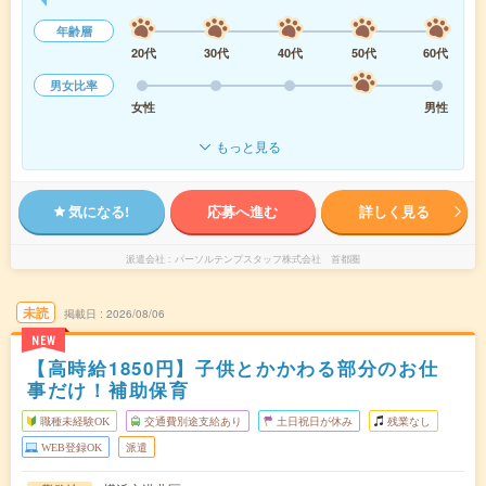
年齢層
20代
30代
40代
50代
60代
男女比率
女性
男性
もっと見る
気になる!
応募へ進む
詳しく見る
派遣会社
パーソルテンプスタッフ株式会社 首都圏
未読
掲載日
2026/08/06
NEW
【高時給1850円】子供とかかわる部分のお仕
事だけ！補助保育
職種未経験OK
交通費別途支給あり
土日祝日が休み
残業なし
WEB登録OK
派遣