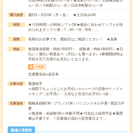
ら---分／小机駅から---分／日吉本町駅から---分
週2日～5日OK（月～金） ★土日休みOK
曜日頻度
★1日6時間～の時短シフトOK★都合に合わせてシフトが決
時間
められますシフト例：7：00～16：009：…
長期のお仕事です。開始日はご相談ください！ ★急募
期間
無資格未経験：時給1600円～ 経験者：時給1800円～★日
時給
払い／週払い制度あり（月払いも選べます）※稼働開始時は
手続き完了次第のお支払いとなります。
交通費
交通費支給※規定有
看護助手
仕事内容
≪病院でちょっとしたお手伝い≫○シーツの交換やベッドメ
イキング〇お手洗い・入浴など生活のお手伝い○診…
職種未経験OK / ブランクOK / パソコンスキル不要 / 英語力不
応募資格
要
≪無資格・未経験OK≫年齢不問★10名以上採用予定★履歴
書は不要です。▽応募後の流れ1)翌営業日まで…
職場の雰囲気