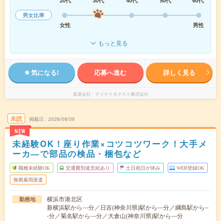
20代
30代
40代
50代
60代
男女比率
女性
男性
もっと見る
気になる!
応募へ進む
詳しく見る
派遣会社
テイケイネクスト株式会社
未読
掲載日
2026/08/06
NEW
未経験OK！座り作業×コツコツワーク！大手メ
ーカ―で部品の検品・梱包など
職種未経験OK
交通費別途支給あり
土日祝日が休み
WEB登録OK
無期雇用派遣
横浜市港北区
勤務地
新横浜駅から---分／日吉(神奈川県)駅から---分／綱島駅から--
-分／菊名駅から---分／大倉山(神奈川県)駅から---分