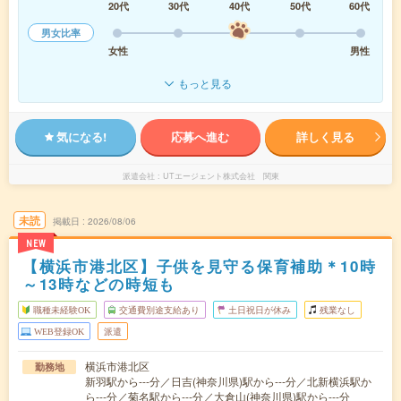
20代
30代
40代
50代
60代
男女比率
女性
男性
もっと見る
気になる!
応募へ進む
詳しく見る
派遣会社
UTエージェント株式会社 関東
未読
掲載日
2026/08/06
NEW
【横浜市港北区】子供を見守る保育補助＊10時
～13時などの時短も
職種未経験OK
交通費別途支給あり
土日祝日が休み
残業なし
WEB登録OK
派遣
横浜市港北区
勤務地
新羽駅から---分／日吉(神奈川県)駅から---分／北新横浜駅か
ら---分／菊名駅から---分／大倉山(神奈川県)駅から---分