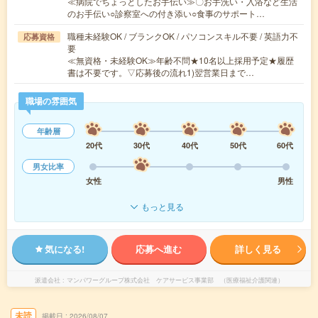
≪病院でちょっとしたお手伝い≫〇お手洗い・入浴など生活
のお手伝い○診察室への付き添い○食事のサポート…
職種未経験OK / ブランクOK / パソコンスキル不要 / 英語力不
応募資格
要
≪無資格・未経験OK≫年齢不問★10名以上採用予定★履歴
書は不要です。▽応募後の流れ1)翌営業日まで…
職場の雰囲気
年齢層
20代
30代
40代
50代
60代
男女比率
女性
男性
もっと見る
気になる!
応募へ進む
詳しく見る
派遣会社
マンパワーグループ株式会社 ケアサービス事業部 （医療福祉介護関連）
未読
掲載日
2026/08/07