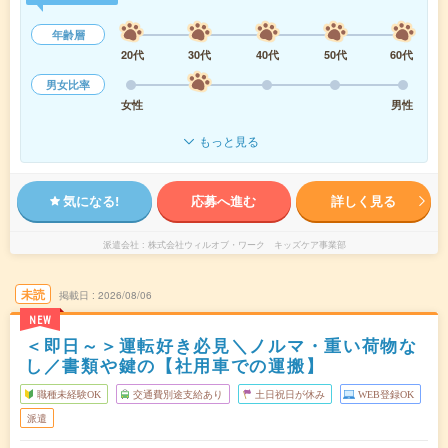
年齢層
20代
30代
40代
50代
60代
男女比率
女性
男性
もっと見る
気になる!
応募へ進む
詳しく見る
派遣会社
株式会社ウィルオブ・ワーク キッズケア事業部
未読
掲載日
2026/08/06
NEW
＜即日～＞運転好き必見＼ノルマ・重い荷物な
し／書類や鍵の【社用車での運搬】
職種未経験OK
交通費別途支給あり
土日祝日が休み
WEB登録OK
派遣