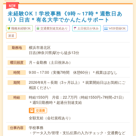
NEW
未経験OK！学校事務《9時～17時＊週数日あ
り》日吉＊有名大学でかんたんサポート
職種未経験OK
交通費別途支給あり
土日祝日が休み
WEB登録OK
派遣
横浜市港北区
勤務地
日吉(神奈川県)駅から徒歩13分
月～金勤務（土日祝休み）
曜日頻度
9:00～17:00（実働7時間 休憩60分）＊残業ほぼなし
時間
2026年8月～長期（3ヶ月以上）＊就業開始日はお気軽にご
期間
相談ください
時給1550円 月収：22.7万円（時給1550円×7時間×21日）
時給
＊週5日勤務時＊超過分別途支給
交通費
全額支給（会社規程あり）
学校事務
仕事内容
・データ入力/管理・支払伝票の入力/チェック・交通費など