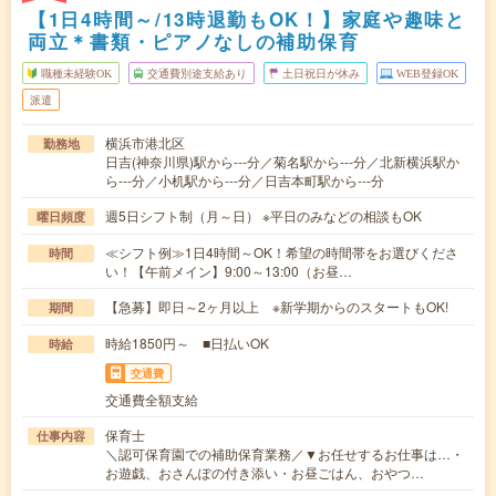
【1日4時間～/13時退勤もOK！】家庭や趣味と
両立＊書類・ピアノなしの補助保育
職種未経験OK
交通費別途支給あり
土日祝日が休み
WEB登録OK
派遣
横浜市港北区
勤務地
日吉(神奈川県)駅から---分／菊名駅から---分／北新横浜駅か
ら---分／小机駅から---分／日吉本町駅から---分
週5日シフト制（月～日） ※平日のみなどの相談もOK
曜日頻度
≪シフト例≫1日4時間～OK！希望の時間帯をお選びくださ
時間
い！【午前メイン】9:00～13:00（お昼…
【急募】即日～2ヶ月以上 ※新学期からのスタートもOK!
期間
時給1850円～ ■日払いOK
時給
交通費
交通費全額支給
保育士
仕事内容
＼認可保育園での補助保育業務／▼お任せするお仕事は…・
お遊戯、おさんぽの付き添い・お昼ごはん、おやつ…