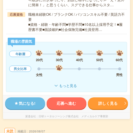
に簡単！」と思うくらい、スグできる仕事からスタ…
職種未経験OK / ブランクOK / パソコンスキル不要 / 英語力不
応募資格
要
■資格・経験・年齢不問■学歴不問■10名以上採用予定！■履
歴書不要■面談確約■社会保険完備■社員登用…
職場の雰囲気
年齢層
20代
30代
40代
50代
60代
男女比率
女性
男性
もっと見る
気になる!
応募へ進む
詳しく見る
派遣会社
日研トータルソーシング株式会社 メディカルケア事業部
未読
掲載日
2026/08/07