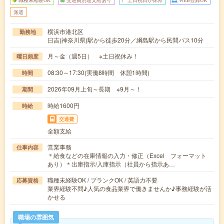
職種未経験OK
交通費別途支給あり
土日祝日が休み
WEB登録OK
派遣
横浜市港北区
勤務地
日吉(神奈川県)駅から徒歩20分／綱島駅から民間バス10分
月～金（週5日） ※土日祝休み！
曜日頻度
08:30～17:30(実働8時間 休憩1時間)
時間
2026年09月上旬～長期 ※9月～！
期間
時給1600円
時給
交通費
全額支給
営業事務
仕事内容
＊給食などの在庫情報の入力・修正（Excel フォーマット
あり）＊出庫指示/入庫指示（社員から指示あ…
職種未経験OK / ブランクOK / 英語力不要
応募資格
業界経験不問♪人気の食品業界で働きませんか♪事務経験が活
かせる
職場の雰囲気