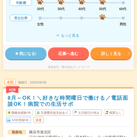
年齢層
20代
30代
40代
50代
60代
男女比率
女性
男性
もっと見る
気になる!
応募へ進む
詳しく見る
派遣会社
株式会社ネットセーブ
未読
掲載日
2026/08/06
NEW
8月～OK！＼好きな時間曜日で働ける／電話面
談OK！病院での生活サポ
職種未経験OK
交通費別途支給あり
土日祝日が休み
残業なし
WEB登録OK
派遣
横浜市港北区
勤務地
日吉(神奈川県)駅から---分／菊名駅から---分／北新横浜駅か