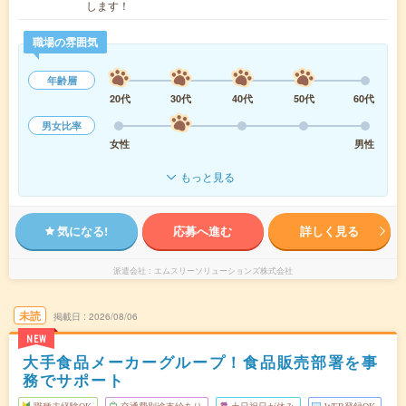
します！
職場の雰囲気
年齢層
20代
30代
40代
50代
60代
男女比率
女性
男性
もっと見る
気になる!
応募へ進む
詳しく見る
派遣会社
エムスリーソリューションズ株式会社
未読
掲載日
2026/08/06
NEW
大手食品メーカーグループ！食品販売部署を事
務でサポート