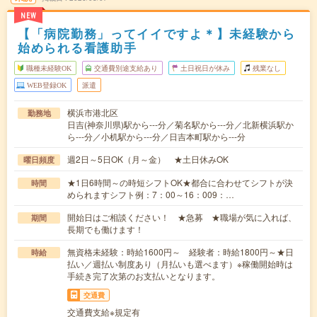
NEW
【「病院勤務」ってイイですよ＊】未経験から
始められる看護助手
職種未経験OK
交通費別途支給あり
土日祝日が休み
残業なし
WEB登録OK
派遣
横浜市港北区
勤務地
日吉(神奈川県)駅から---分／菊名駅から---分／北新横浜駅か
ら---分／小机駅から---分／日吉本町駅から---分
週2日～5日OK（月～金） ★土日休みOK
曜日頻度
★1日6時間～の時短シフトOK★都合に合わせてシフトが決
時間
められますシフト例：7：00～16：009：…
開始日はご相談ください！ ★急募 ★職場が気に入れば、
期間
長期でも働けます！
無資格未経験：時給1600円～ 経験者：時給1800円～★日
時給
払い／週払い制度あり（月払いも選べます）※稼働開始時は
手続き完了次第のお支払いとなります。
交通費
交通費支給※規定有