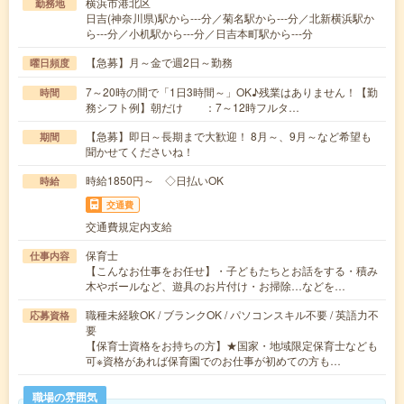
横浜市港北区
勤務地
日吉(神奈川県)駅から---分／菊名駅から---分／北新横浜駅か
ら---分／小机駅から---分／日吉本町駅から---分
【急募】月～金で週2日～勤務
曜日頻度
7～20時の間で「1日3時間～」OK♪残業はありません！【勤
時間
務シフト例】朝だけ ：7～12時フルタ…
【急募】即日～長期まで大歓迎！ 8月～、9月～など希望も
期間
聞かせてくださいね！
時給1850円～ ◇日払いOK
時給
交通費
交通費規定内支給
保育士
仕事内容
【こんなお仕事をお任せ】・子どもたちとお話をする・積み
木やボールなど、遊具のお片付け・お掃除…などを…
職種未経験OK / ブランクOK / パソコンスキル不要 / 英語力不
応募資格
要
【保育士資格をお持ちの方】★国家・地域限定保育士なども
可※資格があれば保育園でのお仕事が初めての方も…
職場の雰囲気