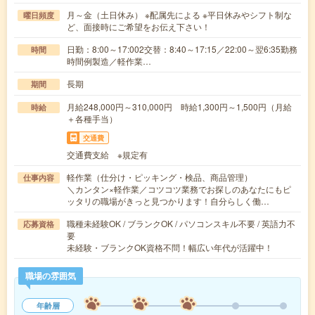
月～金（土日休み） ※配属先による ※平日休みやシフト制な
曜日頻度
ど、面接時にご希望をお伝え下さい！
日勤：8:00～17:002交替：8:40～17:15／22:00～翌6:35勤務
時間
時間例製造／軽作業…
長期
期間
月給248,000円～310,000円 時給1,300円～1,500円（月給
時給
＋各種手当）
交通費
交通費支給 ※規定有
軽作業（仕分け・ピッキング・検品、商品管理）
仕事内容
＼カンタン×軽作業／コツコツ業務でお探しのあなたにもピ
ッタリの職場がきっと見つかります！自分らしく働…
職種未経験OK / ブランクOK / パソコンスキル不要 / 英語力不
応募資格
要
未経験・ブランクOK資格不問！幅広い年代が活躍中！
職場の雰囲気
年齢層