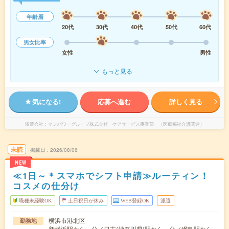
年齢層
20代
30代
40代
50代
60代
男女比率
女性
男性
もっと見る
気になる!
応募へ進む
詳しく見る
派遣会社
マンパワーグループ株式会社 ケアサービス事業部 （医療福祉介護関連）
未読
掲載日
2026/08/06
NEW
≪1日～＊スマホでシフト申請≫ルーティン！
コスメの仕分け
職種未経験OK
土日祝日が休み
WEB登録OK
派遣
横浜市港北区
勤務地
新横浜駅から---分／日吉(神奈川県)駅から---分／綱島駅から--