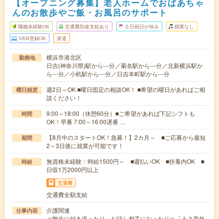
【オープニング募集】老人ホームでおばあちゃ
んのお散歩やご飯・お風呂のサポート
職種未経験OK
交通費別途支給あり
土日祝日が休み
残業なし
WEB登録OK
派遣
横浜市港北区
勤務地
日吉(神奈川県)駅から---分／菊名駅から---分／北新横浜駅か
ら---分／小机駅から---分／日吉本町駅から---分
週2日～OK ■曜日固定の相談OK！ ■希望の曜日があればご相
曜日頻度
談ください！
9:00～18:00（休憩60分）■ご希望があれば下記シフトも
時間
OK！早番 7:00～16:00遅番 …
【8月中のスタートOK！急募！】2カ月～ ■ご応募から最短
期間
2～3日後に就業が可能です！
無資格未経験：時給1500円～ ■週払いOK ■扶養内OK ■
時給
日収1万2000円以上
交通費
交通費全額支給
介護関連
仕事内容
≪散歩に付き添ったり、お話し相手になったり≫「え？意外