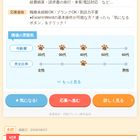
経費精算・請求書の発行・来客/電話対応 など…
職種未経験OK / ブランクOK / 英語力不要
応募資格
●ExcelやWordの基本操作が可能な方＊迷ったら「気になる
ボタン」をクリック！
職場の雰囲気
年齢層
20代
30代
40代
50代
60代
男女比率
女性
男性
もっと見る
気になる!
応募へ進む
詳しく見る
派遣会社
日総ブレイン株式会社
未読
掲載日
2026/08/07
NEW