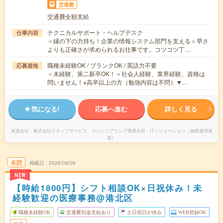
交通費
交通費全額支給
テクニカルサポート・ヘルプデスク
仕事内容
＜縁の下の力持ち！企業の情報システム部門を支える＞早さ
よりも正確さが求められるお仕事です。コツコツ丁…
職種未経験OK / ブランクOK / 英語力不要
応募資格
＜未経験、第二新卒OK！＞社会人経験、業界経験、資格は
問いません！※高卒以上の方（勉強内容は不問）▼…
気になる!
応募へ進む
詳しく見る
派遣会社
株式会社スタッフサービス エンジニアリング事業本部 ITソリューション（無期雇用派
遣）
未読
掲載日
2026/08/06
NEW
【時給1800円】シフト相談OK×日祝休み！未
経験歓迎の医療事務@港北区
職種未経験OK
交通費別途支給あり
土日祝日が休み
WEB登録OK