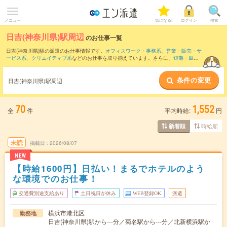
メニュー
気になる!
ログイン
検索
日吉(神奈川県)駅周辺
のお仕事一覧
日吉(神奈川県)駅の派遣のお仕事情報です。
オフィスワーク・事務系
、
営業・販売・サ
ービス系
、
クリエイティブ系
などのお仕事を取り揃えています。さらに、
短期
・
単発
などの期間や、
職種未経験OK
などのこだわり条件で絞り込んでいただけます。
条件の変更
また、
横浜駅
・
みなとみらい駅
・
川崎駅
・
二子玉川駅
・
新高島駅
など近隣駅のお仕事
日吉(神奈川県)駅周辺
もご確認いただけます。
70
1,552
全
件
平均時給:
円
時給順
新着順
未読
掲載日
2026/08/07
NEW
【時給1600円】日払い！まるでホテルのよう
な環境でのお仕事！
交通費別途支給あり
土日祝日が休み
WEB登録OK
派遣
横浜市港北区
勤務地
日吉(神奈川県)駅から---分／菊名駅から---分／北新横浜駅か