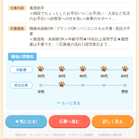
看護助手
仕事内容
≪病院でちょっとしたお手伝い≫〇お手洗い・入浴など生活
のお手伝い○診察室への付き添い○食事のサポート…
職種未経験OK / ブランクOK / パソコンスキル不要 / 英語力不
応募資格
要
≪無資格・未経験OK≫年齢不問★10名以上採用予定★履歴
書は不要です。▽応募後の流れ1)翌営業日まで…
職場の雰囲気
年齢層
20代
30代
40代
50代
60代
男女比率
女性
男性
もっと見る
気になる!
応募へ進む
詳しく見る
派遣会社
マンパワーグループ株式会社 ケアサービス事業部 （医療福祉介護関連）