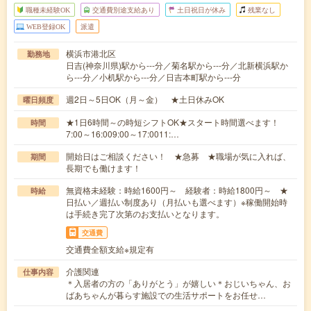
職種未経験OK
交通費別途支給あり
土日祝日が休み
残業なし
WEB登録OK
派遣
横浜市港北区
勤務地
日吉(神奈川県)駅から---分／菊名駅から---分／北新横浜駅か
ら---分／小机駅から---分／日吉本町駅から---分
週2日～5日OK（月～金） ★土日休みOK
曜日頻度
★1日6時間～の時短シフトOK★スタート時間選べます！
時間
7:00～16:009:00～17:0011:…
開始日はご相談ください！ ★急募 ★職場が気に入れば、
期間
長期でも働けます！
無資格未経験：時給1600円～ 経験者：時給1800円～ ★
時給
日払い／週払い制度あり（月払いも選べます）※稼働開始時
は手続き完了次第のお支払いとなります。
交通費
交通費全額支給※規定有
介護関連
仕事内容
＊入居者の方の「ありがとう」が嬉しい＊おじいちゃん、お
ばあちゃんが暮らす施設での生活サポートをお任せ…