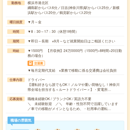
横浜市港北区
勤務地
綱島駅からバス6分／日吉(神奈川県)駅からバス25分／新横
浜駅からバス20分／鶴見駅からバス20分
▼月～金
曜日頻度
▼8：30～17：30（休憩1時間）
時間
▼即日～長期 ※9月～など就業開始日はご相談ください
期間
▼1500円 【月収例】24万0000円（1500円×8時間×20日勤
時給
務の場合）
交通費
▼毎月定期代支給 ※業務で移動に係る交通費は会社負担
ドライバー
仕事内容
【運転好きなら誰でもOK！ノルマや重い荷物なし！神奈川
県全域を担当する＜ルートドライバー＞】・変電所…
職種未経験OK / ブランクOK / 英語力不要
応募資格
＼ 未経験歓迎 ／＼ 年齢・性別不問で活躍しています
／車での移動がメインとなるため、・社用車の運転…
職場の雰囲気