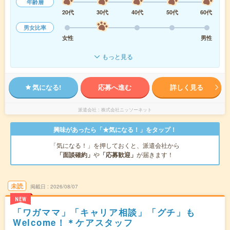
年齢層
20代
30代
40代
50代
60代
男女比率
女性
男性
もっと見る
気になる!
応募へ進む
詳しく見る
派遣会社
株式会社ニッソーネット
興味があったら「★気になる！」をタップ！
「気になる！」を押しておくと、派遣会社から
「面談確約」
や
「応募歓迎」
が届きます！
未読
掲載日
2026/08/07
NEW
「ワガママ」「キャリア相談」「グチ」も
Welcome！＊ケアスタッフ