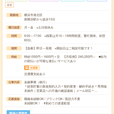
派遣
横浜市港北区
勤務地
新横浜駅から徒歩13分
月～金 ※土日祝休み
曜日頻度
9:00～17:00 ※残業は月10～15時間程度。繁忙期有。休憩
時間
60分。
【急募】即日～長期 ※開始日はご相談可能です！
期間
時給1550円～1600円＋交 【月収例】240,250円～ ■給与
時給
の前払いが可能な速払いサービスあり
交通費
交通費支給あり
金融事務（銀行）
仕事内容
＊財形貯蓄の新規契約入力＊契約変更・解約手続き＊専用端
末操作｜営業店への不備の確認連絡｜メール対応＊…
職種未経験OK / ブランクOK / 英語力不要
応募資格
未経験OK！ #初めての派遣歓迎
職場の雰囲気