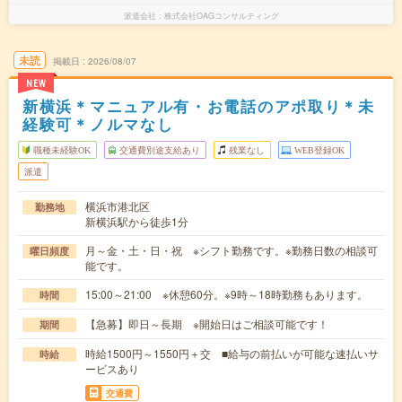
派遣会社
株式会社OAGコンサルティング
未読
掲載日
2026/08/07
NEW
新横浜＊マニュアル有・お電話のアポ取り＊未
経験可＊ノルマなし
職種未経験OK
交通費別途支給あり
残業なし
WEB登録OK
派遣
横浜市港北区
勤務地
新横浜駅から徒歩1分
月～金・土・日・祝 ※シフト勤務です。※勤務日数の相談可
曜日頻度
能です。
15:00～21:00 ※休憩60分。※9時～18時勤務もあります。
時間
【急募】即日～長期 ※開始日はご相談可能です！
期間
時給1500円～1550円＋交 ■給与の前払いが可能な速払いサ
時給
ービスあり
交通費