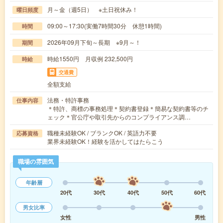
月～金（週5日） ※土日祝休み！
曜日頻度
09:00～17:30(実働7時間30分 休憩1時間)
時間
2026年09月下旬～長期 ※9月～！
期間
時給1550円 月収例 232,500円
時給
交通費
全額支給
法務・特許事務
仕事内容
＊特許、商標の事務処理＊契約書登録＊簡易な契約書等のチ
ェック＊官公庁や取引先からのコンプライアンス調…
職種未経験OK / ブランクOK / 英語力不要
応募資格
業界未経験OK！経験を活かしてはたらこう
職場の雰囲気
年齢層
20代
30代
40代
50代
60代
男女比率
女性
男性