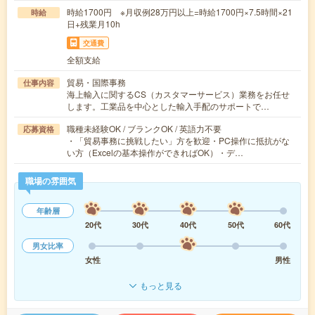
時給1700円 ※月収例28万円以上=時給1700円×7.5時間×21
時給
日+残業月10h
交通費
全額支給
貿易・国際事務
仕事内容
海上輸入に関するCS（カスタマーサービス）業務をお任せ
します。工業品を中心とした輸入手配のサポートで…
職種未経験OK / ブランクOK / 英語力不要
応募資格
・「貿易事務に挑戦したい」方を歓迎・PC操作に抵抗がな
い方（Excelの基本操作ができればOK）・デ…
職場の雰囲気
年齢層
20代
30代
40代
50代
60代
男女比率
女性
男性
もっと見る