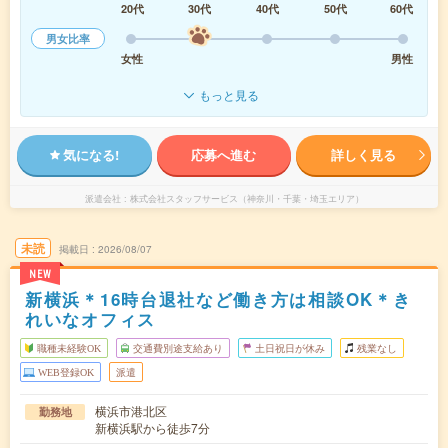
20代
30代
40代
50代
60代
男女比率
女性
男性
もっと見る
気になる!
応募へ進む
詳しく見る
派遣会社
株式会社スタッフサービス（神奈川・千葉・埼玉エリア）
未読
掲載日
2026/08/07
NEW
新横浜＊16時台退社など働き方は相談OK＊き
れいなオフィス
職種未経験OK
交通費別途支給あり
土日祝日が休み
残業なし
WEB登録OK
派遣
横浜市港北区
勤務地
新横浜駅から徒歩7分