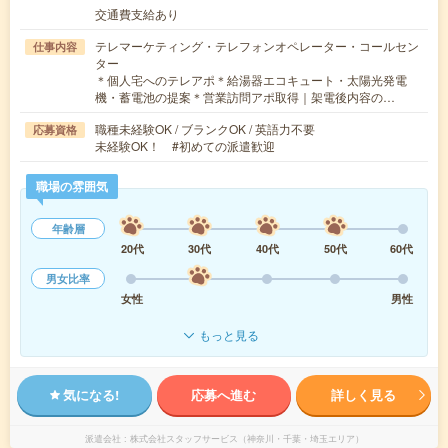
交通費支給あり
テレマーケティング・テレフォンオペレーター・コールセン
仕事内容
ター
＊個人宅へのテレアポ＊給湯器エコキュート・太陽光発電
機・蓄電池の提案＊営業訪問アポ取得｜架電後内容の…
職種未経験OK / ブランクOK / 英語力不要
応募資格
未経験OK！ #初めての派遣歓迎
職場の雰囲気
年齢層
20代
30代
40代
50代
60代
男女比率
女性
男性
もっと見る
気になる!
応募へ進む
詳しく見る
派遣会社
株式会社スタッフサービス（神奈川・千葉・埼玉エリア）