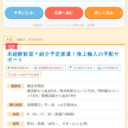
気になる!
応募へ進む
詳しく見る
派遣会社
パーソルテンプスタッフ株式会社 首都圏
未読
掲載日
2026/08/07
NEW
未経験歓迎＊紹介予定派遣！海上輸入の手配サ
ポート
職種未経験OK
交通費別途支給あり
土日祝日が休み
WEB登録OK
正社員への紹介予定派遣
横浜市西区
勤務地
横浜駅から徒歩5分／桜木町駅からバス12分／関内駅からバ
ス15分／新横浜駅から徒歩18分
就業曜日／月～金 ※土日祝休み
曜日頻度
9：00～17：30（実働7.5時間）
時間
即日～長期 ※8月～、９月～からもOK
期間