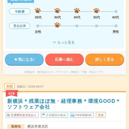
年齢層
20代
30代
40代
50代
60代
男女比率
女性
男性
もっと見る
気になる!
応募へ進む
詳しく見る
派遣会社
株式会社スタッフサービス（神奈川・千葉・埼玉エリア）
未読
掲載日
2026/08/07
NEW
新横浜＊残業ほぼ無・経理事務＊環境GOOD＊
ソフトウェア会社
交通費別途支給あり
土日祝日が休み
WEB登録OK
派遣
横浜市港北区
勤務地