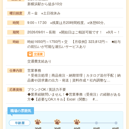
新横浜駅から徒歩10分
月～金 ※土日祝休み
曜日頻度
9:00～17:30 ※残業は月20時間程度。※休憩60分。
時間
2026/09/01～長期 ※開始日はご相談可能です！ ※9月～！
期間
時給1650円～1750円＋交 【月収例】323,812円～ ■給与
時給
の前払いが可能な速払いサービスあり
交通費
交通費支給あり
営業事務
仕事内容
＊受発注処理｜商品発注・納期管理｜カタログ送付手配｜納
品書や請求書の出力・発送｜資料作成＊社内調整な…
ブランクOK / 英語力不要
応募資格
◆業界経験問いません！◆営業事務（受発注）の経験がある
方◆【必要なOAスキル】Excel（関数） #…
職場の雰囲気
年齢層
20代
30代
40代
50代
60代