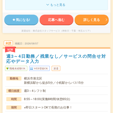
もっと見る
気になる!
応募へ進む
詳しく見る
派遣会社
株式会社スタッフサービス（神奈川・千葉・埼玉エリア）
未読
掲載日
2026/08/07
NEW
週3～4日勤務／残業なし／サービスの問合せ対
応やデータ入力
職種未経験OK
WEB登録OK
派遣
横浜市港北区
勤務地
新横浜駅から徒歩5分／小机駅からバス15分
週3～4シフト制
曜日頻度
8:55～18:00(実働8時間/休憩65分)
時間
※即日スタートOKで長期のお仕事！
期間