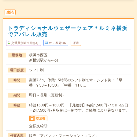
未読
トラディショナルウェザーウェア＊ルミネ横浜
でアパレル販売
交通費別途支給あり
WEB登録OK
派遣
横浜市西区
勤務地
新横浜駅から---分
シフト制
曜日頻度
実働7.5h、休憩1.5時間のシフト制です・シフト例：「早
時間
番 9:30～18:30」「中番 11:0…
即日～長期（更新制）
期間
時給1500円～1600円 【月給例】時給1,500円×7.5ｈ×22日
時給
＝247,500円※月収例は一例です。ご経験により異なります。
交通費
全額支給◎
販売（アパレル・ファッション・コスメ）
仕事内容