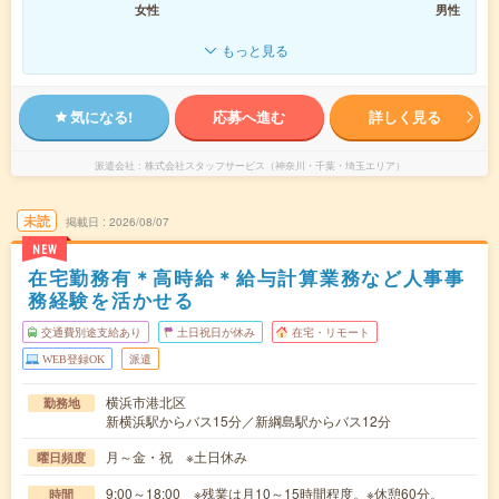
女性
男性
もっと見る
気になる!
応募へ進む
詳しく見る
派遣会社
株式会社スタッフサービス（神奈川・千葉・埼玉エリア）
未読
掲載日
2026/08/07
NEW
在宅勤務有＊高時給＊給与計算業務など人事事
務経験を活かせる
交通費別途支給あり
土日祝日が休み
在宅・リモート
WEB登録OK
派遣
横浜市港北区
勤務地
新横浜駅からバス15分／新綱島駅からバス12分
月～金・祝 ※土日休み
曜日頻度
9:00～18:00 ※残業は月10～15時間程度。※休憩60分。
時間