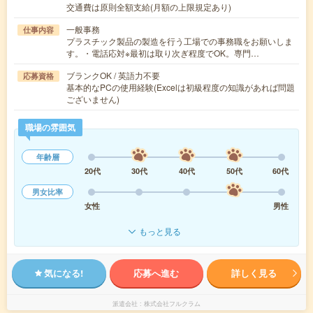
交通費は原則全額支給(月額の上限規定あり)
一般事務
仕事内容
プラスチック製品の製造を行う工場での事務職をお願いしま
す。・電話応対※最初は取り次ぎ程度でOK。専門…
ブランクOK / 英語力不要
応募資格
基本的なPCの使用経験(Excelは初級程度の知識があれば問題
ございません)
職場の雰囲気
年齢層
20代
30代
40代
50代
60代
男女比率
女性
男性
もっと見る
気になる!
応募へ進む
詳しく見る
派遣会社
株式会社フルクラム