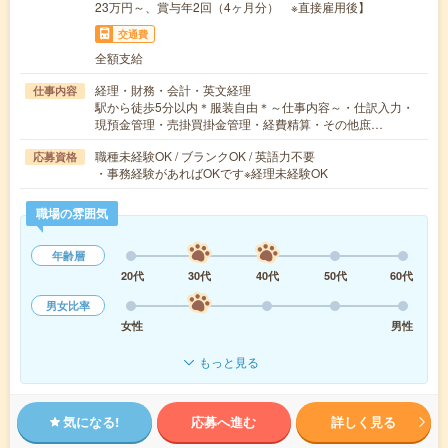
23万円～、賞与年2回（4ヶ月分） ※直接雇用後】
交通費
全額支給
経理・財務・会計・英文経理
仕事内容
駅から徒歩5分以内＊服装自由＊～仕事内容～・仕訳入力・
現預金管理・売掛買掛金管理・経費精算・その他庶…
職種未経験OK / ブランクOK / 英語力不要
応募資格
・事務経験があればOKです※経理未経験OK
職場の雰囲気
年齢層
20代
30代
40代
50代
60代
男女比率
女性
男性
もっと見る
気になる!
応募へ進む
詳しく見る