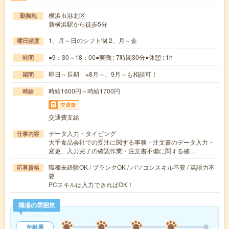
横浜市港北区
勤務地
新横浜駅から徒歩5分
1、月～日のシフト制 2、月～金
曜日頻度
●9：30～18：00●実働 : 7時間30分●休憩 : 1h
時間
即日～長期 ※8月～、9月～も相談可！
期間
時給1600円～時給1700円
時給
交通費
交通費支給
データ入力・タイピング
仕事内容
大手食品会社での受注に関する事務・注文書のデータ入力・
変更、入力完了の確認作業・注文書不備に関する確…
職種未経験OK / ブランクOK / パソコンスキル不要 / 英語力不
応募資格
要
PCスキルは入力できればOK！
職場の雰囲気
年齢層