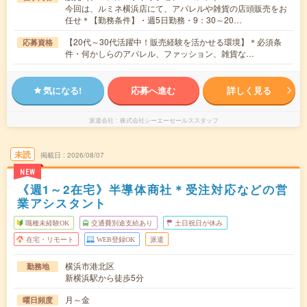
今回は、ルミネ横浜店にて、アパレルや雑貨の店頭販売をお
任せ＊【勤務条件】・週5日勤務・9：30～20…
【20代～30代活躍中！販売経験を活かせる環境】＊必須条
応募資格
件・何かしらのアパレル、ファッション、雑貨な…
気になる!
応募へ進む
詳しく見る
派遣会社
株式会社シーエーセールススタッフ
未読
掲載日
2026/08/07
NEW
《週1～2在宅》半導体商社＊受注対応などの営
業アシスタント
職種未経験OK
交通費別途支給あり
土日祝日が休み
在宅・リモート
WEB登録OK
派遣
横浜市港北区
勤務地
新横浜駅から徒歩5分
月～金
曜日頻度