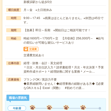
新横浜駅から徒歩5分
月～金 ※土日祝休み
曜日頻度
9:00～17:45 ※残業はほとんどありません。※休憩は45分で
時間
す。
【急募】即日～長期 ※開始日はご相談可能です！
期間
時給1600円～1700円＋交 【月収例】256,000円～ ■給与
時給
の前払いが可能な速払いサービスあり
交通費
交通費支給あり
経理・財務・会計・英文経理
仕事内容
＊日次・月次仕訳入力＊請求書処理＊月次・年次決算＊予算
資料作成サポート＊経理財務に関する業務＊メール…
ブランクOK / 英語力不要
応募資格
◆業界経験問いません！◆経理事務の経験がある方◆【必要
なOAスキル】Excel（関数） #初めての派…
職場の雰囲気
年齢層