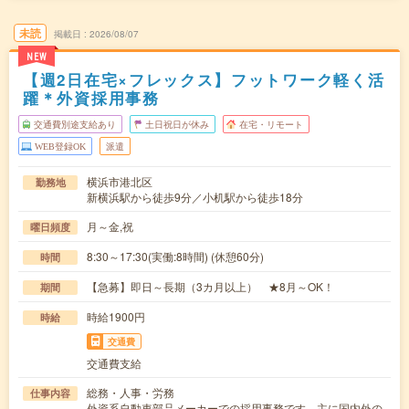
未読
掲載日
2026/08/07
NEW
【週2日在宅×フレックス】フットワーク軽く活
躍＊外資採用事務
交通費別途支給あり
土日祝日が休み
在宅・リモート
WEB登録OK
派遣
横浜市港北区
勤務地
新横浜駅から徒歩9分／小机駅から徒歩18分
月～金,祝
曜日頻度
8:30～17:30(実働:8時間) (休憩60分)
時間
【急募】即日～長期（3カ月以上） ★8月～OK！
期間
時給1900円
時給
交通費
交通費支給
総務・人事・労務
仕事内容
外資系自動車部品メーカーでの採用事務です。主に国内外の