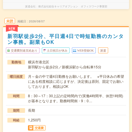
派遣会社
株式会社綜合キャリアオプション オフィスワーク事業部
未読
掲載日
2026/08/07
NEW
新羽駅徒歩2分、平日週4日で時短勤務のカンタ
ン事務。副業もOK
交通費別途支給あり
土日祝日が休み
WEB登録OK
派遣
横浜市港北区
勤務地
新羽駅から徒歩2分／新横浜駅から自転車15分
月～金の中で週4日勤務をお願いします。 ※平日休みの希望
曜日頻度
にある程度相談に応じますが、決定後は原則、固定でお願い
しております。相談はOK
8：30～17：30上記の定時間内で(実働4時間半、休憩1時間)
時間
が基本となります。勤務時間例・9：0…
長期
期間
1,250円
時給
交通費