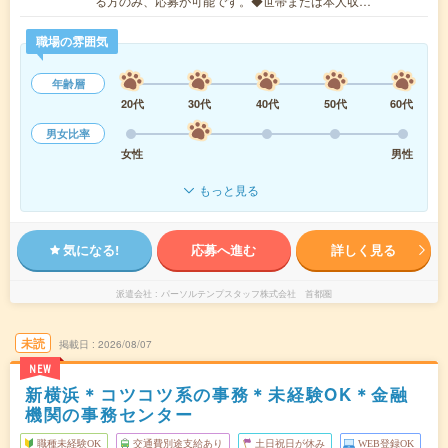
る方のみ、応募が可能です。◆世帯または本人収…
職場の雰囲気
年齢層
20代
30代
40代
50代
60代
男女比率
女性
男性
もっと見る
気になる!
応募へ進む
詳しく見る
派遣会社
パーソルテンプスタッフ株式会社 首都圏
未読
掲載日
2026/08/07
NEW
新横浜＊コツコツ系の事務＊未経験OK＊金融
機関の事務センター
職種未経験OK
交通費別途支給あり
土日祝日が休み
WEB登録OK