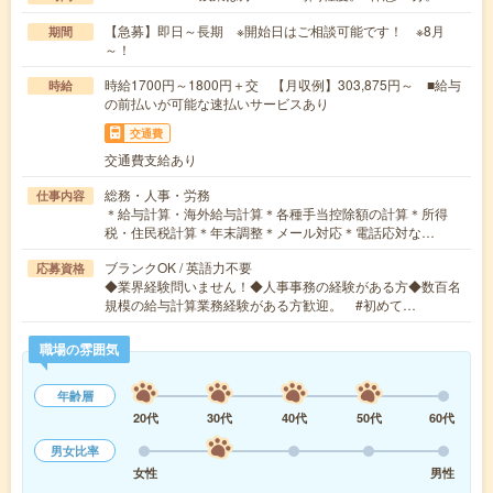
【急募】即日～長期 ※開始日はご相談可能です！ ※8月
期間
～！
時給1700円～1800円＋交 【月収例】303,875円～ ■給与
時給
の前払いが可能な速払いサービスあり
交通費
交通費支給あり
総務・人事・労務
仕事内容
＊給与計算・海外給与計算＊各種手当控除額の計算＊所得
税・住民税計算＊年末調整＊メール対応＊電話応対な…
ブランクOK / 英語力不要
応募資格
◆業界経験問いません！◆人事事務の経験がある方◆数百名
規模の給与計算業務経験がある方歓迎。 #初めて…
職場の雰囲気
年齢層
20代
30代
40代
50代
60代
男女比率
女性
男性