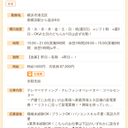
派遣
横浜市港北区
勤務地
新横浜駅から徒歩6分
月・火・水・木・金・土・日・祝(週3日) ※シフト制 ※週3
曜日頻度
日～OK♪/土日のどちらか1日は必ず出勤！
15:00～21:00(実働5時間 休憩1時間)09:00～15:00(実働5時
時間
間 休憩1時間)※平…
【急募】即日～長期 ※即日～！
期間
時給1450円 月収例 87,000円
時給
交通費
全額支給
テレマーケティング・テレフォンオペレーター・コールセン
仕事内容
ター
一戸建てにお住まいのお客様へ家庭用省エネ設備の架電業
務！＊リストに沿って架電業務！＊興味を持っていた…
職種未経験OK / ブランクOK / パソコンスキル不要 / 英語力不
応募資格
要
※業界未経験OK！こちらのお仕事は下記のいずれかに該当す