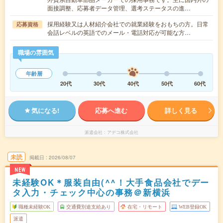
面接調整、応募者データ管理、選考ステータスの進…
採用経験又は人材紹介会社での就業経験をおもちの方。日常
応募資格
会話レベルの英語でのメール・電話対応が可能な方…
職場の雰囲気
年齢層
20代
30代
40代
50代
60代
気になる!
応募へ進む
詳しく見る
派遣会社
アデコ株式会社
未読
掲載日
2026/08/07
NEW
未経験OK＊服装自由(^^！大手食品会社でデー
タ入力・チェック中心の事務＠新横浜
職種未経験OK
交通費別途支給あり
在宅・リモート
WEB登録OK
派遣