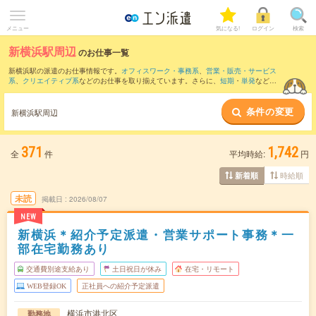
メニュー
気になる!
ログイン
検索
新横浜駅周辺
のお仕事一覧
新横浜駅の派遣のお仕事情報です。
オフィスワーク・事務系
、
営業・販売・サービス
系
、
クリエイティブ系
などのお仕事を取り揃えています。さらに、
短期
・
単発
などの
期間や、
職種未経験OK
などのこだわり条件で絞り込んでいただけます。
条件の変更
また、
横浜駅
・
みなとみらい駅
・
桜木町駅
・
川崎駅
・
二子玉川駅
など近隣駅のお仕事
新横浜駅周辺
もご確認いただけます。
371
1,742
全
件
平均時給:
円
時給順
新着順
未読
掲載日
2026/08/07
NEW
新横浜＊紹介予定派遣・営業サポート事務＊一
部在宅勤務あり
交通費別途支給あり
土日祝日が休み
在宅・リモート
WEB登録OK
正社員への紹介予定派遣
横浜市港北区
勤務地