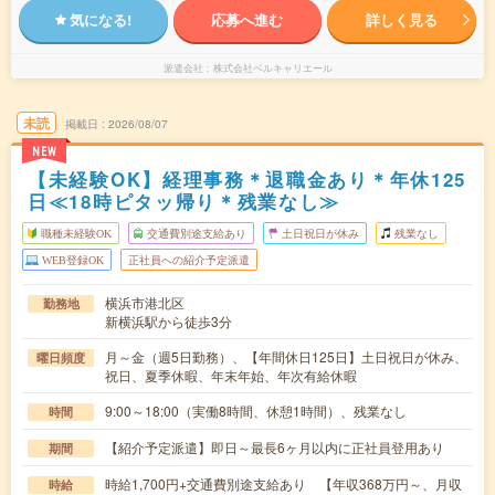
気になる!
応募へ進む
詳しく見る
派遣会社
株式会社ベルキャリエール
未読
掲載日
2026/08/07
NEW
【未経験OK】経理事務＊退職金あり＊年休125
日≪18時ピタッ帰り＊残業なし≫
職種未経験OK
交通費別途支給あり
土日祝日が休み
残業なし
WEB登録OK
正社員への紹介予定派遣
横浜市港北区
勤務地
新横浜駅から徒歩3分
月～金（週5日勤務）、【年間休日125日】土日祝日が休み、
曜日頻度
祝日、夏季休暇、年末年始、年次有給休暇
9:00～18:00（実働8時間、休憩1時間）、残業なし
時間
【紹介予定派遣】即日～最長6ヶ月以内に正社員登用あり
期間
時給1,700円+交通費別途支給あり 【年収368万円～、月収
時給