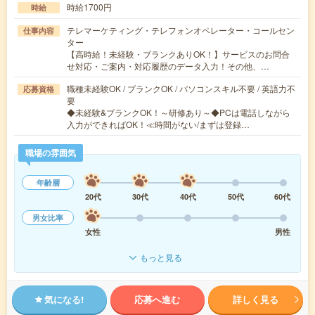
時給1700円
時給
テレマーケティング・テレフォンオペレーター・コールセン
仕事内容
ター
【高時給！未経験・ブランクありOK！】サービスのお問合
せ対応・ご案内・対応履歴のデータ入力！その他、…
職種未経験OK / ブランクOK / パソコンスキル不要 / 英語力不
応募資格
要
◆未経験&ブランクOK！～研修あり～◆PCは電話しながら
入力ができればOK！≪時間がない/まずは登録…
職場の雰囲気
年齢層
20代
30代
40代
50代
60代
男女比率
女性
男性
もっと見る
気になる!
応募へ進む
詳しく見る