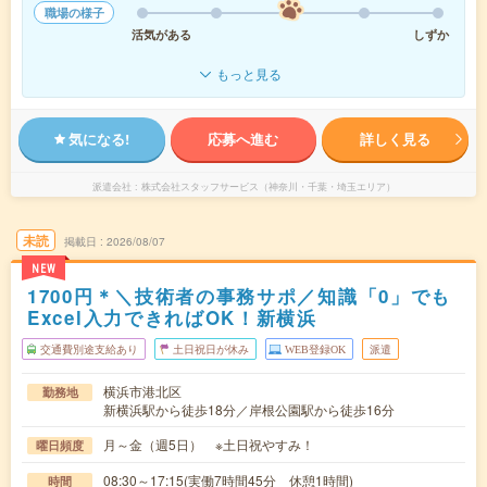
職場の様子
活気がある
しずか
もっと見る
気になる!
応募へ進む
詳しく見る
派遣会社
株式会社スタッフサービス（神奈川・千葉・埼玉エリア）
未読
掲載日
2026/08/07
NEW
1700円＊＼技術者の事務サポ／知識「0」でも
Excel入力できればOK！新横浜
交通費別途支給あり
土日祝日が休み
WEB登録OK
派遣
横浜市港北区
勤務地
新横浜駅から徒歩18分／岸根公園駅から徒歩16分
月～金（週5日） ※土日祝やすみ！
曜日頻度
08:30～17:15(実働7時間45分 休憩1時間)
時間