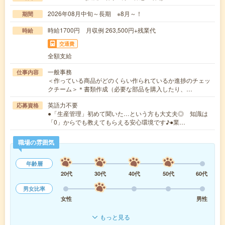
2026年08月中旬～長期 ※8月～！
期間
時給1700円 月収例 263,500円+残業代
時給
交通費
全額支給
一般事務
仕事内容
＜作っている商品がどのくらい作られているか進捗のチェッ
クチーム＞＊書類作成（必要な部品を購入したり、…
英語力不要
応募資格
●「生産管理」初めて聞いた…という方も大丈夫◎ 知識は
「0」からでも教えてもらえる安心環境です♪●業…
職場の雰囲気
年齢層
20代
30代
40代
50代
60代
男女比率
女性
男性
もっと見る