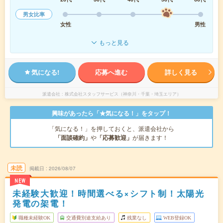
男女比率
女性
男性
もっと見る
気になる!
応募へ進む
詳しく見る
派遣会社
株式会社スタッフサービス（神奈川・千葉・埼玉エリア）
興味があったら「★気になる！」をタップ！
「気になる！」を押しておくと、派遣会社から
「面談確約」
や
「応募歓迎」
が届きます！
未読
掲載日
2026/08/07
NEW
未経験大歓迎！時間選べる×シフト制！太陽光
発電の架電！
職種未経験OK
交通費別途支給あり
残業なし
WEB登録OK