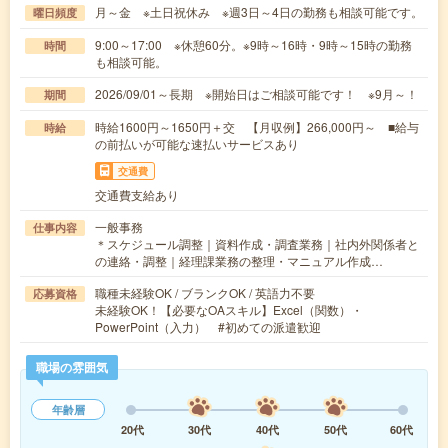
月～金 ※土日祝休み ※週3日～4日の勤務も相談可能です。
曜日頻度
9:00～17:00 ※休憩60分。※9時～16時・9時～15時の勤務
時間
も相談可能。
2026/09/01～長期 ※開始日はご相談可能です！ ※9月～！
期間
時給1600円～1650円＋交 【月収例】266,000円～ ■給与
時給
の前払いが可能な速払いサービスあり
交通費
交通費支給あり
一般事務
仕事内容
＊スケジュール調整｜資料作成・調査業務｜社内外関係者と
の連絡・調整｜経理課業務の整理・マニュアル作成…
職種未経験OK / ブランクOK / 英語力不要
応募資格
未経験OK！【必要なOAスキル】Excel（関数）・
PowerPoint（入力） #初めての派遣歓迎
職場の雰囲気
年齢層
20代
30代
40代
50代
60代