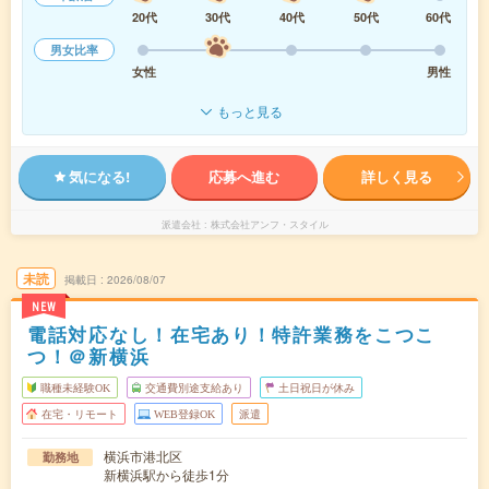
20代
30代
40代
50代
60代
男女比率
女性
男性
もっと見る
気になる!
応募へ進む
詳しく見る
派遣会社
株式会社アンフ・スタイル
未読
掲載日
2026/08/07
NEW
電話対応なし！在宅あり！特許業務をこつこ
つ！＠新横浜
職種未経験OK
交通費別途支給あり
土日祝日が休み
在宅・リモート
WEB登録OK
派遣
横浜市港北区
勤務地
新横浜駅から徒歩1分