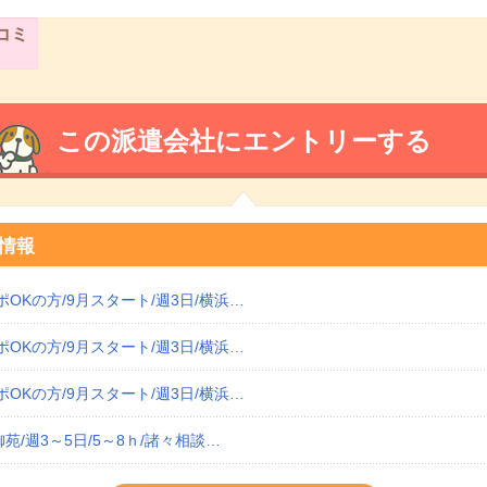
コミ
この派遣会社にエントリーする
情報
OKの方/9月スタート/週3日/横浜…
OKの方/9月スタート/週3日/横浜…
OKの方/9月スタート/週3日/横浜…
苑/週3～5日/5～8ｈ/諸々相談…