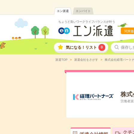
エン派遣
エンバイト
ちょうど良いワークライフバランスが叶う
関東版
気になる！リスト
0
保存し
派遣TOP
派遣会社をさがす
株式会社経理パート
株式
労働者派遣
クチ