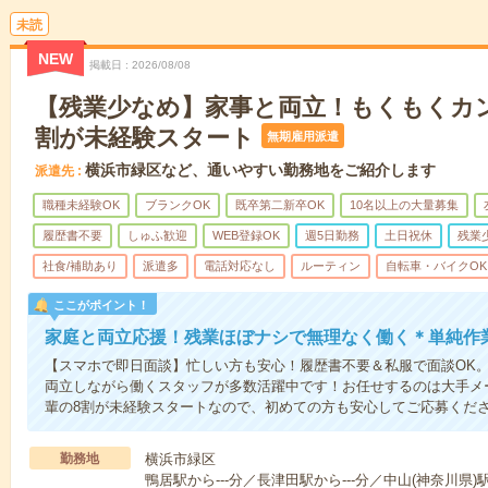
未読
NEW
掲載日
2026/08/08
【残業少なめ】家事と両立！もくもくカ
割が未経験スタート
無期雇用派遣
横浜市緑区など、通いやすい勤務地をご紹介します
派遣先
職種未経験OK
ブランクOK
既卒第二新卒OK
10名以上の大量募集
履歴書不要
しゅふ歓迎
WEB登録OK
週5日勤務
土日祝休
残業
社食/補助あり
派遣多
電話対応なし
ルーティン
自転車・バイクOK
ここがポイント！
家庭と両立応援！残業ほぼナシで無理なく働く＊単純作
【スマホで即日面談】忙しい方も安心！履歴書不要＆私服で面談OK
両立しながら働くスタッフが多数活躍中です！お任せするのは大手メ
輩の8割が未経験スタートなので、初めての方も安心してご応募くだ
勤務地
横浜市緑区
鴨居駅から---分／長津田駅から---分／中山(神奈川県)駅