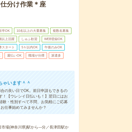
の仕分け作業＊座
新卒OK
10名以上の大量募集
複数名募集
0歳以上活躍
しゅふ歓迎
WEB登録OK
降スタート
5ｈ以内OK
午後のみOK
K
週払いOK
職場が分煙
派遣多
ちゃいます＾＾
合の良い日でOK。前日申請もできるの
す！【ウレシイ日払いも！】翌日にはお
経験・性別すべて不問、お気軽にご応募
、お仕事始めてみませんか？
日市場(神奈川県)駅から---分／長津田駅か