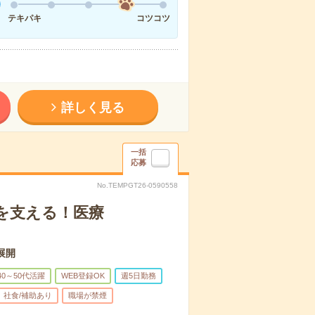
テキパキ
コツコツ
詳しく見る
一括
応募
No.TEMPGT26-0590558
を支える！医療
展開
40～50代活躍
WEB登録OK
週5日勤務
社食/補助あり
職場が禁煙