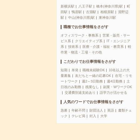
新横浜駅
八王子駅
橋本(神奈川県)駅
町
田駅
鴨居駅
古淵駅
相模原駅
淵野辺
駅
中山(神奈川県)駅
東神奈川駅
職種でお仕事情報をさがす
オフィスワーク・事務系
営業・販売・サー
ビス系
クリエイティブ系
IT・エンジニア
系
技術系
医療・介護・福祉・教育系
軽
作業・物流・工場・その他
こだわりでお仕事情報をさがす
短期
単発
職種未経験OK
10名以上の大
量募集
友だちと一緒の応募OK
在宅・リモ
ートワーク
週2～3日勤務
週4日勤務
土
日祝のみ勤務
残業なし
副業・WワークOK
交通費別途支給あり
語学力が活かせる
人気のワードでお仕事情報をさがす
急募
年齢不問
財団法人
英語
書類チェ
ック
テレビ局
封入
大学