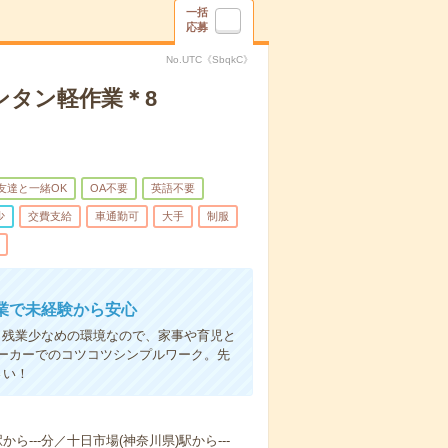
一括
応募
No.UTC《SbqkC》
ンタン軽作業＊8
友達と一緒OK
OA不要
英語不要
少
交費支給
車通勤可
大手
制服
業で未経験から安心
。残業少なめの環境なので、家事や育児と
ーカーでのコツコツシンプルワーク。先
さい！
から---分／十日市場(神奈川県)駅から---