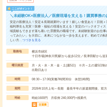
自転車・バイクOK
ここがポイント！
＼未経験OK×医療法人／医療現場を支える！購買事務の
安定の医療法人！安定＆長期就業叶います！嬉しい食堂あり！日祝＋
福利厚生も充実！医療・福祉の現場を支える！安定のバックオフィス
域貢献もできます落ち着いた雰囲気の職場です。未経験歓迎のお仕事
ってみたい」を大切に、未来につながる一歩を支えます。初めての転
しい方…
つづきを見る
勤務地
横浜市緑区
十日市場(神奈川県)駅から徒歩12分／長津田駅から送
曜日頻度
月・火・水・木・金・土(週5日) ※月～土の週5日制
出勤日あり
時間
08:30～17:00(実働7時間30分 休憩1時間)
期間
2026年10月上旬～長期 最長半年の派遣期間後、双
時給
時給1600円 月収例 240,000円+残業代
交通費