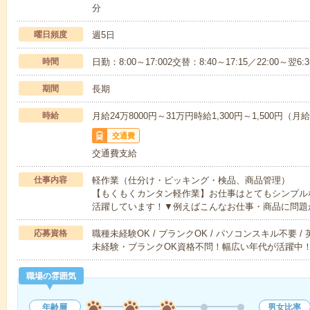
分
曜日頻度
週5日
時間
日勤：8:00～17:002交替：8:40～17:15／22:0
期間
長期
時給
月給24万8000円～31万円時給1,300円～1,500円（
交通費
交通費支給
仕事内容
軽作業（仕分け・ピッキング・検品、商品管理）
【もくもくカンタン軽作業】お仕事はとてもシンプル
活躍しています！▼例えばこんなお仕事・商品に問題
応募資格
職種未経験OK / ブランクOK / パソコンスキル不要 /
未経験・ブランクOK資格不問！幅広い年代が活躍中
職場の雰囲気
年齢層
男女比率