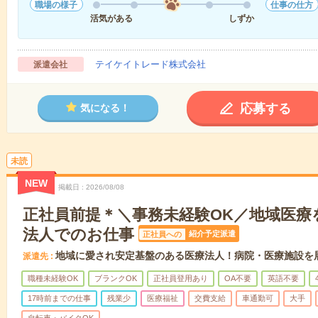
職場の様子
仕事の仕方
活気がある
しずか
テイケイトレード株式会社
派遣会社
応募する
気になる！
未読
NEW
掲載日
2026/08/08
正社員前提＊＼事務未経験OK／地域医療
法人でのお仕事
紹介予定派遣
正社員への
地域に愛され安定基盤のある医療法人！病院・医療施設を
派遣先
職種未経験OK
ブランクOK
正社員登用あり
OA不要
英語不要
17時前までの仕事
残業少
医療福祉
交費支給
車通勤可
大手