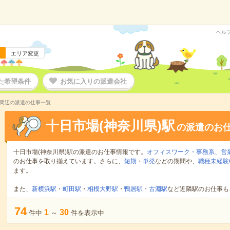
ヘル
エリア変更
た希望条件
お気に入りの派遣会社
駅周辺の派遣の仕事一覧
十日市場(神奈川県)駅
の派遣のお
十日市場(神奈川県)駅の派遣のお仕事情報です。
オフィスワーク・事務系
、
営
のお仕事を取り揃えています。さらに、
短期
・
単発
などの期間や、
職種未経験
ます。
また、
新横浜駅
・
町田駅
・
相模大野駅
・
鴨居駅
・
古淵駅
など近隣駅のお仕事も
74
1
30
件中
～
件を表示中