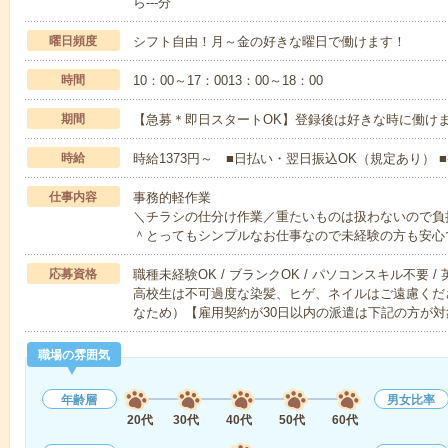
ら---分
曜日頻度
シフト自由！月～金の好きな曜日で働けます！
時間
10：00～17：0013：00～18：00
期間
【急募＊即日スタートOK】登録後は好きな時に働け
時給
時給1373円～ ■日払い・翌日振込OK（規定あり）
仕事内容
事務的軽作業
＼チラシの仕分け作業／重たいものは扱わないので負
＾とってもシンプルなお仕事なので未経験の方も安心
応募資格
職種未経験OK / ブランクOK / パソコンスキル不要 /
高校生は不可過度な染髪、ヒゲ、ネイルはご遠慮くだ
なため）【雇用契約が30日以内の派遣は下記の方が対
職場の雰囲気
年齢層
男女比率
20代
30代
40代
50代
60代