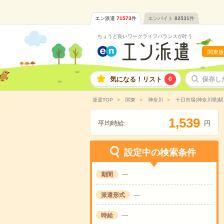
エン派遣
71573
件
エンバイト
82531
件
ちょうど良いワークライフバランスが叶う
関東版
気になる！リスト
0
保存し
派遣TOP
関東
神奈川
十日市場(神奈川県)
,
1
5
3
9
平均時給:
円
設定中の検索条件
期間
---
派遣形式
---
時給
---