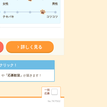
女性
男性
テキパキ
コツコツ
詳しく見る
クリック！
」
や
「応募歓迎」
が届きます！
一括
応募
No.TKT502