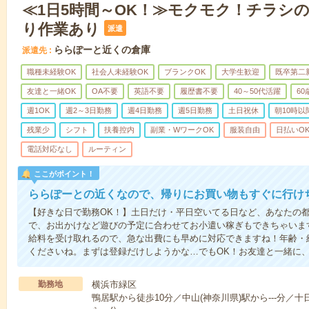
≪1日5時間～OK！≫モクモク！チラシ
り作業あり
派遣
ららぽーと近くの倉庫
派遣先
職種未経験OK
社会人未経験OK
ブランクOK
大学生歓迎
既卒第二
友達と一緒OK
OA不要
英語不要
履歴書不要
40～50代活躍
6
週1OK
週2～3日勤務
週4日勤務
週5日勤務
土日祝休
朝10時以
残業少
シフト
扶養控内
副業・WワークOK
服装自由
日払いO
電話対応なし
ルーティン
ここがポイント！
ららぽーとの近くなので、帰りにお買い物もすぐに行け
【好きな日で勤務OK！】土日だけ・平日空いてる日など、あなたの都
で、お出かけなど遊びの予定に合わせてお小遣い稼ぎもできちゃいま
給料を受け取れるので、急な出費にも早めに対応できますね！年齢・
くださいね。まずは登録だけしようかな…でもOK！お友達と一緒に
勤務地
横浜市緑区
鴨居駅から徒歩10分／中山(神奈川県)駅から---分／十