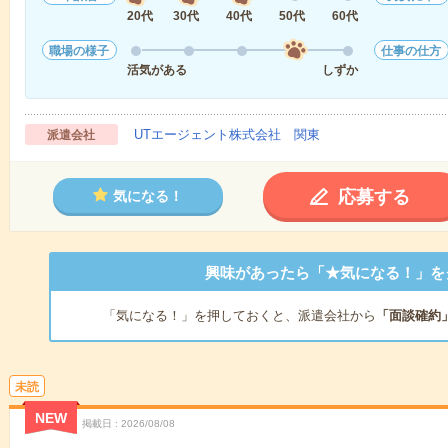
20代
30代
40代
50代
60代
職場の様子
仕事の仕方
活気がある
しずか
UTエージェント株式会社 関東
派遣会社
応募する
気になる！
興味があったら「★気になる！」を
「気になる！」を押しておくと、派遣会社から
「面談確約
未読
NEW
掲載日
2026/08/08