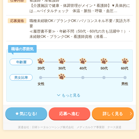
仕事内容
【介護施設で健康・体調管理がメイン＊看護師】▼具体的に
は…○バイタルチェック 体温・脈拍・呼吸・血圧…
職種未経験OK / ブランクOK / パソコンスキル不要 / 英語力不
応募資格
要
≪履歴書不要≫・年齢不問（50代・60代の方も活躍中！）・
未経験OK・ブランクOK・看護師資格（准看…
職場の雰囲気
年齢層
20代
30代
40代
50代
60代
男女比率
女性
男性
もっと見る
気になる!
応募へ進む
詳しく見る
派遣会社
日研トータルソーシング株式会社 メディカルケア事業部 ナース派遣