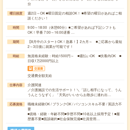
分
週2日～OK ■曜日固定の相談OK！ ■希望の曜日があればご相
曜日頻度
談ください！
9:00～18:00（休憩60分）■ご希望があれば下記シフトも
時間
OK！早番 7:00～16:00遅番 …
【8月中のスタートOK！急募！】2カ月～ ■ご応募から最短
期間
2～3日後に就業が可能です！
無資格未経験：時給1500円～ ■週払いOK ■扶養内OK ■
時給
日収1万2000円以上
交通費
交通費全額支給
介護関連
仕事内容
／介護施設での生活サポート！＼「話し相手になって、うん
うんとうなずく」「天気がいいからお散歩に連れ出…
職種未経験OK / ブランクOK / パソコンスキル不要 / 英語力不
応募資格
要
■資格・経験・年齢不問■学歴不問■10名以上採用予定！■履
歴書不要■面談確約■社会保険完備■社員登用…