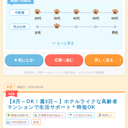
職場の雰囲気
年齢層
20代
30代
40代
50代
60代
男女比率
女性
男性
もっと見る
気になる!
応募へ進む
詳しく見る
派遣会社
日研トータルソーシング株式会社 メディカルケア事業部
未読
掲載日
2026/08/08
NEW
【8月～OK！週2日～】ホテルライクな高齢者
マンションで生活サポート＊時短OK
職種未経験OK
交通費別途支給あり
土日祝日が休み
残業なし
WEB登録OK
派遣