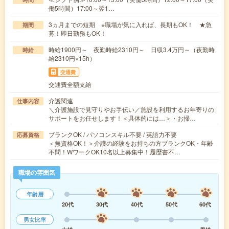
働5時間）17:00～翌1…
3ヵ月までの短期 ※職場が気に入れば、長期もOK！ ★急
期間
募！即日勤務もOK！
時給1900円～ 夜勤時給2310円～ 日収3.4万円～（夜勤時
時給
給2310円×15h）
交通費
交通費全額支給
介護関連
仕事内容
＼介護施設で見守りやお手伝い／施設を利用するお年寄りの
サポートをお任せします！＜具体的には…＞・お掃…
ブランクOK / パソコンスキル不要 / 英語力不要
応募資格
＜無資格OK！＞介護の経験をお持ちの方ブランクOK・年齢
不問！WワークOK10名以上募集中！履歴書不…
職場の雰囲気
年齢層
20代
30代
40代
50代
60代
男女比率