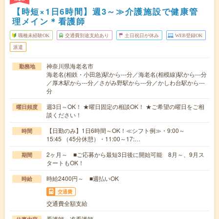
【時短×1日6時間】週3～≫介護施設で健康管
理メイン＊看護師
職種未経験OK
交通費別途支給あり
土日祝日が休み
WEB登録OK
派遣
神奈川県海老名市
勤務地
海老名(相鉄・小田急)駅から---分／海老名(相模線)駅から---分
／厚木駅から---分／さがみ野駅から---分／かしわ台駅から---
分
週3日～OK！ ★曜日固定の相談OK！ ★ご希望の曜日をご相
曜日頻度
談ください！
【日勤のみ】1日6時間～OK！≪シフト例≫・9:00～
時間
15:45 （45分休憩）・11:00～17:…
2ヶ月～ ■ご応募から最短3日後に開始可能 8月～、9月ス
期間
タートもOK！
時給2400円～ ■週払いOK
時給
交通費
交通費全額支給
看護師・准看護師