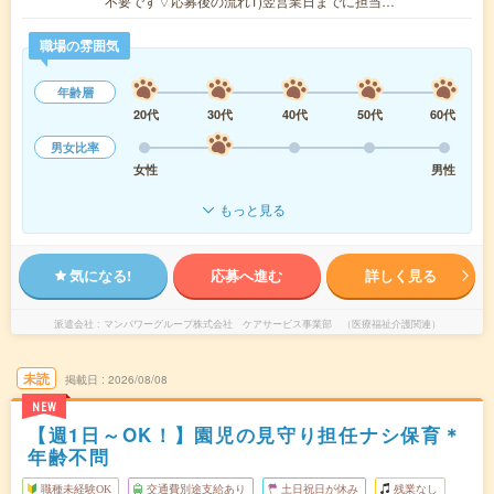
不要です▽応募後の流れ1)翌営業日までに担当…
職場の雰囲気
年齢層
20代
30代
40代
50代
60代
男女比率
女性
男性
もっと見る
気になる!
応募へ進む
詳しく見る
派遣会社
マンパワーグループ株式会社 ケアサービス事業部 （医療福祉介護関連）
未読
掲載日
2026/08/08
NEW
【週1日～OK！】園児の見守り担任ナシ保育＊
年齢不問
職種未経験OK
交通費別途支給あり
土日祝日が休み
残業なし