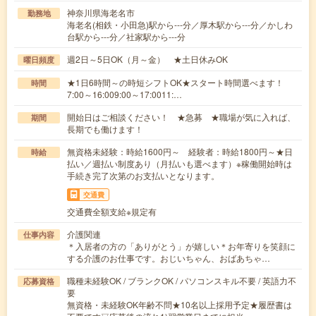
神奈川県海老名市
勤務地
海老名(相鉄・小田急)駅から---分／厚木駅から---分／かしわ
台駅から---分／社家駅から---分
週2日～5日OK（月～金） ★土日休みOK
曜日頻度
★1日6時間～の時短シフトOK★スタート時間選べます！
時間
7:00～16:009:00～17:0011:…
開始日はご相談ください！ ★急募 ★職場が気に入れば、
期間
長期でも働けます！
無資格未経験：時給1600円～ 経験者：時給1800円～★日
時給
払い／週払い制度あり（月払いも選べます）※稼働開始時は
手続き完了次第のお支払いとなります。
交通費
交通費全額支給※規定有
介護関連
仕事内容
＊入居者の方の「ありがとう」が嬉しい＊お年寄りを笑顔に
する介護のお仕事です。おじいちゃん、おばあちゃ…
職種未経験OK / ブランクOK / パソコンスキル不要 / 英語力不
応募資格
要
無資格・未経験OK年齢不問★10名以上採用予定★履歴書は