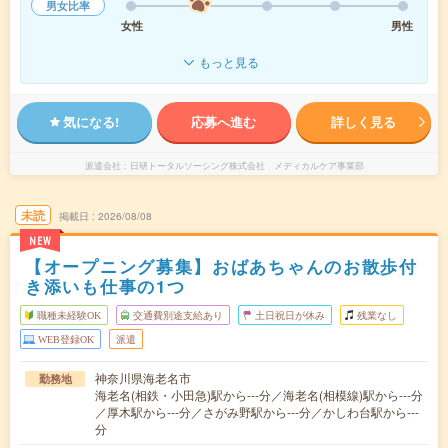
男女比率
女性
男性
もっと見る
気になる!
応募へ進む
詳しく見る
派遣会社
日研トータルソーシング株式会社 メディカルケア事業部
未読
掲載日
2026/08/08
NEW
【オープニング募集】おばあちゃんのお散歩付
き添いも仕事の1つ
職種未経験OK
交通費別途支給あり
土日祝日が休み
残業なし
WEB登録OK
派遣
神奈川県海老名市
勤務地
海老名(相鉄・小田急)駅から---分／海老名(相模線)駅から---分
／厚木駅から---分／さがみ野駅から---分／かしわ台駅から---
分