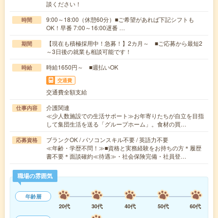
談ください！
9:00～18:00（休憩60分）■ご希望があれば下記シフトも
時間
OK！早番 7:00～16:00遅番 …
【現在も積極採用中！急募！】2カ月～ ■ご応募から最短2
期間
～3日後の就業も相談可能です！
時給1650円～ ■週払いOK
時給
交通費
交通費全額支給
介護関連
仕事内容
≪少人数施設での生活サポート≫お年寄りたちが自立を目指
して集団生活を送る「グループホーム」。食材の買…
ブランクOK / パソコンスキル不要 / 英語力不要
応募資格
≪年齢・学歴不問！≫■資格と実務経験をお持ちの方＊履歴
書不要＊面談確約≪待遇≫・社会保険完備・社員登…
職場の雰囲気
年齢層
20代
30代
40代
50代
60代