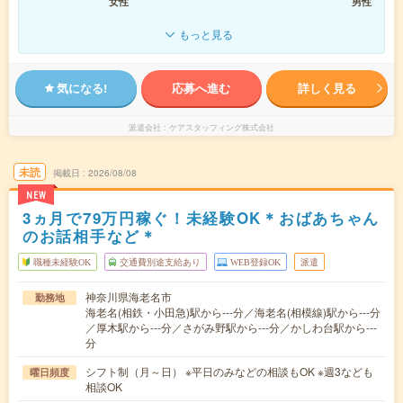
女性
男性
もっと見る
気になる!
応募へ進む
詳しく見る
派遣会社
ケアスタッフィング株式会社
未読
掲載日
2026/08/08
NEW
3ヵ月で79万円稼ぐ！未経験OK＊おばあちゃん
のお話相手など＊
職種未経験OK
交通費別途支給あり
WEB登録OK
派遣
神奈川県海老名市
勤務地
海老名(相鉄・小田急)駅から---分／海老名(相模線)駅から---分
／厚木駅から---分／さがみ野駅から---分／かしわ台駅から---
分
シフト制（月～日） ※平日のみなどの相談もOK ※週3なども
曜日頻度
相談OK