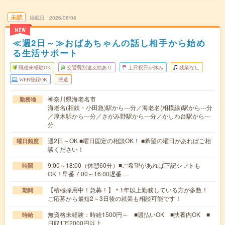
未読
掲載日
2026/08/08
NEW
≪週2日～≫おばあちゃんの話し相手から始め
る生活サポート
職種未経験OK
交通費別途支給あり
土日祝日が休み
残業なし
WEB登録OK
派遣
神奈川県海老名市
勤務地
海老名(相鉄・小田急)駅から---分／海老名(相模線)駅から---分
／厚木駅から---分／さがみ野駅から---分／かしわ台駅から---
分
週2日～OK ■曜日固定の相談OK！ ■希望の曜日があればご相
曜日頻度
談ください！
9:00～18:00（休憩60分）■ご希望があれば下記シフトも
時間
OK！早番 7:00～16:00遅番 …
【積極採用中！急募！】＊1年以上勤務している方が多数！
期間
ご応募から最短2～3日後の就業も相談可能です！
無資格未経験：時給1500円～ ■週払いOK ■扶養内OK ■
時給
日収1万2000円以上