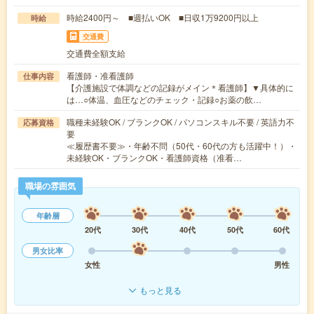
時給2400円～ ■週払いOK ■日収1万9200円以上
時給
交通費
交通費全額支給
看護師・准看護師
仕事内容
【介護施設で体調などの記録がメイン＊看護師】▼具体的に
は…○体温、血圧などのチェック・記録○お薬の飲…
職種未経験OK / ブランクOK / パソコンスキル不要 / 英語力不
応募資格
要
≪履歴書不要≫・年齢不問（50代・60代の方も活躍中！）・
未経験OK・ブランクOK・看護師資格（准看…
職場の雰囲気
年齢層
20代
30代
40代
50代
60代
男女比率
女性
男性
もっと見る