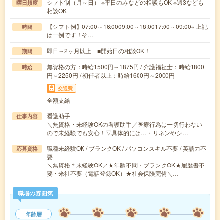
シフト制（月～日） ※平日のみなどの相談もOK ※週3なども
曜日頻度
相談OK
【シフト例】07:00～16:0009:00～18:0017:00～09:00※ 上記
時間
は一例です！そ…
即日～2ヶ月以上 ■開始日の相談OK！
期間
無資格の方：時給1500円～1875円 / 介護福祉士：時給1800
時給
円～2250円 / 初任者以上：時給1600円～2000円
交通費
全額支給
看護助手
仕事内容
＼無資格・未経験OKの看護助手／医療行為は一切行わない
ので未経験でも安心！▽具体的には…・リネンやシ…
職種未経験OK / ブランクOK / パソコンスキル不要 / 英語力不
応募資格
要
＼無資格＊未経験OK／★年齢不問・ブランクOK★履歴書不
要・来社不要（電話登録OK）★社会保険完備＼…
職場の雰囲気
年齢層