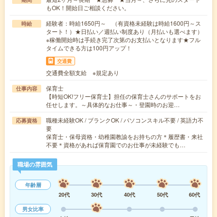
もOK！開始日ご相談ください。
経験者：時給1650円～ （有資格未経験は時給1600円～ス
時給
タート！）★日払い／週払い制度あり（月払いも選べます）
※稼働開始時は手続き完了次第のお支払いとなります★フル
タイムできる方は100円アップ！
交通費
交通費全額支給 ※規定あり
保育士
仕事内容
【時短OK!フリー保育士】担任の保育士さんのサポートをお
任せします。～具体的なお仕事～・登園時のお迎…
職種未経験OK / ブランクOK / パソコンスキル不要 / 英語力不
応募資格
要
保育士・保母資格・幼稚園教諭をお持ちの方＊履歴書・来社
不要＊資格があれば保育園でのお仕事が未経験でも…
職場の雰囲気
年齢層
20代
30代
40代
50代
60代
男女比率