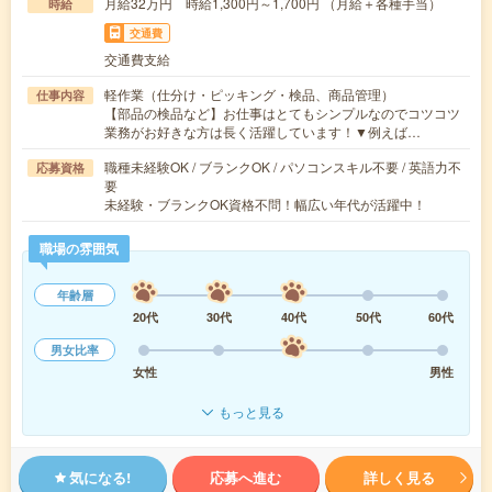
月給32万円 時給1,300円～1,700円 （月給＋各種手当）
時給
交通費
交通費支給
軽作業（仕分け・ピッキング・検品、商品管理）
仕事内容
【部品の検品など】お仕事はとてもシンプルなのでコツコツ
業務がお好きな方は長く活躍しています！▼例えば…
職種未経験OK / ブランクOK / パソコンスキル不要 / 英語力不
応募資格
要
未経験・ブランクOK資格不問！幅広い年代が活躍中！
職場の雰囲気
年齢層
20代
30代
40代
50代
60代
男女比率
女性
男性
もっと見る
気になる!
応募へ進む
詳しく見る