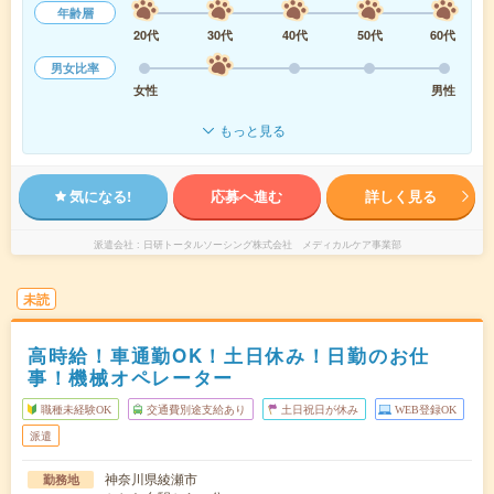
年齢層
20代
30代
40代
50代
60代
男女比率
女性
男性
もっと見る
気になる!
応募へ進む
詳しく見る
派遣会社
日研トータルソーシング株式会社 メディカルケア事業部
未読
高時給！車通勤OK！土日休み！日勤のお仕
事！機械オペレーター
職種未経験OK
交通費別途支給あり
土日祝日が休み
WEB登録OK
派遣
神奈川県綾瀬市
勤務地