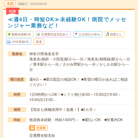
未読
掲載日
2026/08/08
NEW
≪週4日・時短OK≫未経験OK！病院でメッセ
ンジャー業務など！
職種未経験OK
交通費別途支給あり
土日祝日が休み
残業なし
WEB登録OK
派遣
神奈川県海老名市
勤務地
海老名(相鉄・小田急)駅から---分／海老名(相模線)駅から---分
／厚木駅から---分／さがみ野駅から---分／かしわ台駅から---
分
週4日～ ■曜日固定の相談OK！ ■希望の曜日があればご相談
曜日頻度
ください！
1日5時間からOK！■シフト例(1)8:00～13:00(2)10:00～
時間
15:00(3)12:00…
【現在も積極採用中！急募！】■2カ月～
期間
無資格未経験：時給1400円～ ■週払いOK ■扶養内OK
時給
交通費
交通費全額支給