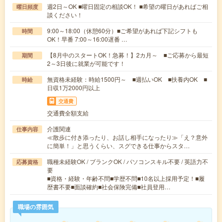
週2日～OK ■曜日固定の相談OK！ ■希望の曜日があればご相
曜日頻度
談ください！
9:00～18:00（休憩60分）■ご希望があれば下記シフトも
時間
OK！早番 7:00～16:00遅番 …
【8月中のスタートOK！急募！】2カ月～ ■ご応募から最短
期間
2～3日後に就業が可能です！
無資格未経験：時給1500円～ ■週払いOK ■扶養内OK ■
時給
日収1万2000円以上
交通費
交通費全額支給
介護関連
仕事内容
≪散歩に付き添ったり、お話し相手になったり≫「え？意外
に簡単！」と思うくらい、スグできる仕事からスタ…
職種未経験OK / ブランクOK / パソコンスキル不要 / 英語力不
応募資格
要
■資格・経験・年齢不問■学歴不問■10名以上採用予定！■履
歴書不要■面談確約■社会保険完備■社員登用…
職場の雰囲気