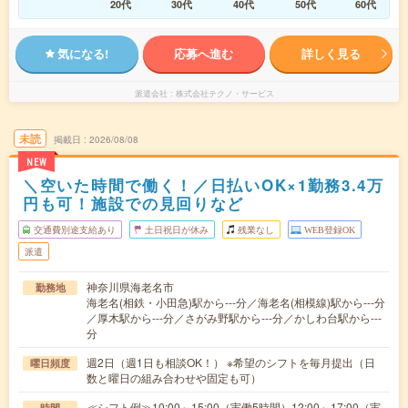
20代
30代
40代
50代
60代
気になる!
応募へ進む
詳しく見る
派遣会社
株式会社テクノ・サービス
未読
掲載日
2026/08/08
NEW
＼空いた時間で働く！／日払いOK×1勤務3.4万
円も可！施設での見回りなど
交通費別途支給あり
土日祝日が休み
残業なし
WEB登録OK
派遣
神奈川県海老名市
勤務地
海老名(相鉄・小田急)駅から---分／海老名(相模線)駅から---分
／厚木駅から---分／さがみ野駅から---分／かしわ台駅から---
分
週2日（週1日も相談OK！） ※希望のシフトを毎月提出（日
曜日頻度
数と曜日の組み合わせや固定も可）
≪シフト例≫10:00～15:00（実働5時間）12:00～17:00（実
時間