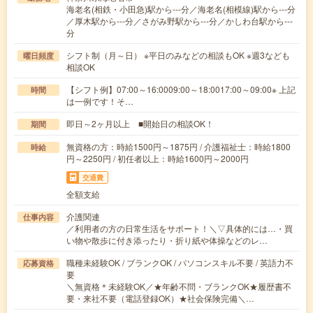
海老名(相鉄・小田急)駅から---分／海老名(相模線)駅から---分
／厚木駅から---分／さがみ野駅から---分／かしわ台駅から---
分
シフト制（月～日） ※平日のみなどの相談もOK ※週3なども
曜日頻度
相談OK
【シフト例】07:00～16:0009:00～18:0017:00～09:00※ 上記
時間
は一例です！そ…
即日～2ヶ月以上 ■開始日の相談OK！
期間
無資格の方：時給1500円～1875円 / 介護福祉士：時給1800
時給
円～2250円 / 初任者以上：時給1600円～2000円
交通費
全額支給
介護関連
仕事内容
／利用者の方の日常生活をサポート！＼▽具体的には…・買
い物や散歩に付き添ったり・折り紙や体操などのレ…
職種未経験OK / ブランクOK / パソコンスキル不要 / 英語力不
応募資格
要
＼無資格＊未経験OK／★年齢不問・ブランクOK★履歴書不
要・来社不要（電話登録OK）★社会保険完備＼…