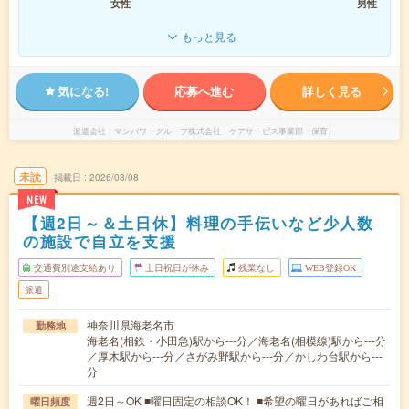
女性
男性
もっと見る
気になる!
応募へ進む
詳しく見る
派遣会社
マンパワーグループ株式会社 ケアサービス事業部（保育）
未読
掲載日
2026/08/08
NEW
【週2日～＆土日休】料理の手伝いなど少人数
の施設で自立を支援
交通費別途支給あり
土日祝日が休み
残業なし
WEB登録OK
派遣
神奈川県海老名市
勤務地
海老名(相鉄・小田急)駅から---分／海老名(相模線)駅から---分
／厚木駅から---分／さがみ野駅から---分／かしわ台駅から---
分
週2日～OK ■曜日固定の相談OK！ ■希望の曜日があればご相
曜日頻度