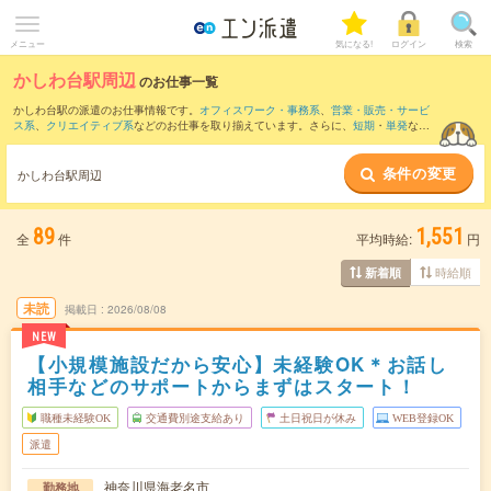
メニュー
気になる!
ログイン
検索
かしわ台駅周辺
のお仕事一覧
かしわ台駅の派遣のお仕事情報です。
オフィスワーク・事務系
、
営業・販売・サービ
ス系
、
クリエイティブ系
などのお仕事を取り揃えています。さらに、
短期
・
単発
など
の期間や、
職種未経験OK
などのこだわり条件で絞り込んでいただけます。
条件の変更
また、
本厚木駅
・
愛甲石田駅
・
町田駅
・
海老名(相鉄・小田急)駅
・
湘南台駅
など近隣駅
かしわ台駅周辺
のお仕事もご確認いただけます。
89
1,551
全
件
平均時給:
円
時給順
新着順
未読
掲載日
2026/08/08
NEW
【小規模施設だから安心】未経験OK＊お話し
相手などのサポートからまずはスタート！
職種未経験OK
交通費別途支給あり
土日祝日が休み
WEB登録OK
派遣
神奈川県海老名市
勤務地