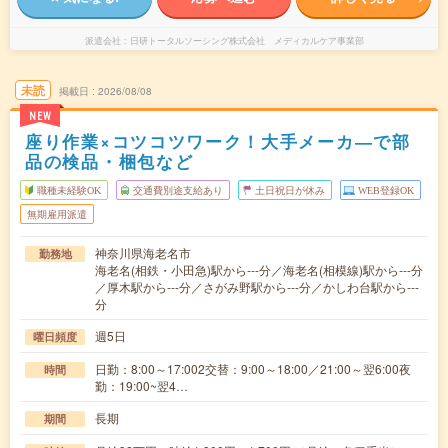
派遣会社
日研トータルソーシング株式会社 メディカルケア事業部
未読
掲載日
2026/08/08
NEW
座り作業×コツコツワーク！大手メーカ―で部
品の検品・梱包など
職種未経験OK
交通費別途支給あり
土日祝日が休み
WEB登録OK
無期雇用派遣
神奈川県海老名市
勤務地
海老名(相鉄・小田急)駅から---分／海老名(相模線)駅から---分
／厚木駅から---分／さがみ野駅から---分／かしわ台駅から---
分
週5日
曜日頻度
日勤：8:00～17:002交替：9:00～18:00／21:00～翌6:00夜
時間
勤：19:00~翌4…
長期
期間