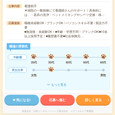
看護助手
仕事内容
▼病院の一般病棟にて看護師さんのサポート！具体的に
は、・器具の洗浄・ベットメイキングやシーツ交換・移…
職種未経験OK / ブランクOK / パソコンスキル不要 / 英語力不
応募資格
要
■無資格・未経験OK！■年齢・学歴不問！ブランクOK!■10名
以上採用予定！■履歴書不要■社会保険完…
職場の雰囲気
年齢層
20代
30代
40代
50代
60代
男女比率
女性
男性
もっと見る
気になる!
応募へ進む
詳しく見る
派遣会社
日研トータルソーシング株式会社 メディカルケア事業部