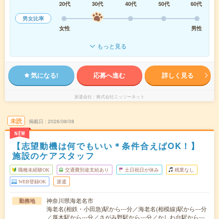
20代
30代
40代
50代
60代
男女比率
女性
男性
もっと見る
気になる!
応募へ進む
詳しく見る
派遣会社
株式会社ニッソーネット
未読
掲載日
2026/08/08
NEW
【志望動機は何でもいい＊条件合えばOK！】
施設のケアスタッフ
職種未経験OK
交通費別途支給あり
土日祝日が休み
残業なし
WEB登録OK
派遣
神奈川県海老名市
勤務地
海老名(相鉄・小田急)駅から---分／海老名(相模線)駅から---分
／厚木駅から---分／さがみ野駅から---分／かしわ台駅から---