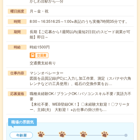
かしわ台駅から---分
月～金・祝
曜日頻度
8:00～16:3516:25～1:00※表記のうち実働7時間35分です。
時間
長期【ご応募から1週間以内(最短2日目)のスピード就業が可
期間
能】即日～
時給1500円
時給
交通費
交通費支給有り
マシンオペレーター
仕事内容
図面を品質記録(PC)に入力し加工作業、測定（スパナや六角
レンチなどの工具使用）、砥石の交換作業をお…
職種未経験OK / ブランクOK / パソコンスキル不要 / 英語力不
応募資格
要
【来社不要、WEB登録OK！】〇未経験大歓迎！〇フリータ
ー、主婦(夫) 大歓迎！ ※お仕事の掛け持ち…
職場の雰囲気
年齢層