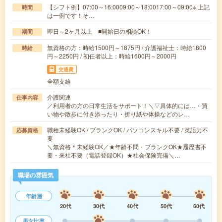
【シフト例】07:00～16:0009:00～18:0017:00～09:00※ 上記
時間
は一例です！そ…
即日～2ヶ月以上 ■開始日の相談OK！
期間
無資格の方：時給1500円～1875円 / 介護福祉士：時給1800
時給
円～2250円 / 初任者以上：時給1600円～2000円
交通費
全額支給
介護関連
仕事内容
／利用者の方の日常生活をサポート！＼▽具体的には…・買
い物や散歩に付き添ったり・折り紙や体操などのレ…
職種未経験OK / ブランクOK / パソコンスキル不要 / 英語力不
応募資格
要
＼無資格＊未経験OK／★年齢不問・ブランクOK★履歴書不
要・来社不要（電話登録OK）★社会保険完備＼…
職場の雰囲気
年齢層
20代
30代
40代
50代
60代
男女比率