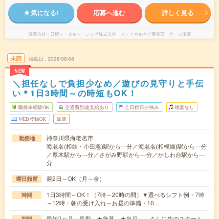
気になる!
応募へ進む
詳しく見る
派遣会社
日研トータルソーシング株式会社 メディカルケア事業部 ナース派遣
未読
掲載日
2026/08/08
NEW
＼担任なしで負担少なめ／遊びの見守りと手伝
い＊1日3時間～の時短もOK！
職種未経験OK
交通費別途支給あり
土日祝日が休み
残業なし
WEB登録OK
派遣
神奈川県海老名市
勤務地
海老名(相鉄・小田急)駅から---分／海老名(相模線)駅から---分
／厚木駅から---分／さがみ野駅から---分／かしわ台駅から---
分
週2日～OK（月～金）
曜日頻度
1日3時間～OK！（7時～20時の間）▼選べるシフト例・7時
時間
～12時：朝の受け入れ～お昼の準備・10…
最短2ヶ月～長期 ★急募 ★当月～、さらに先のスタート
期間