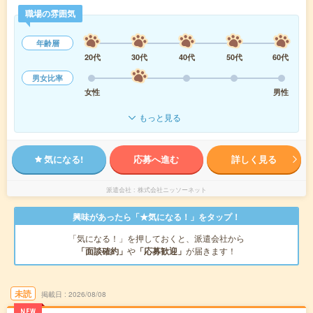
職場の雰囲気
年齢層
20代
30代
40代
50代
60代
男女比率
女性
男性
もっと見る
気になる!
応募へ進む
詳しく見る
派遣会社
株式会社ニッソーネット
興味があったら「★気になる！」をタップ！
「気になる！」を押しておくと、派遣会社から
「面談確約」
や
「応募歓迎」
が届きます！
未読
掲載日
2026/08/08
NEW