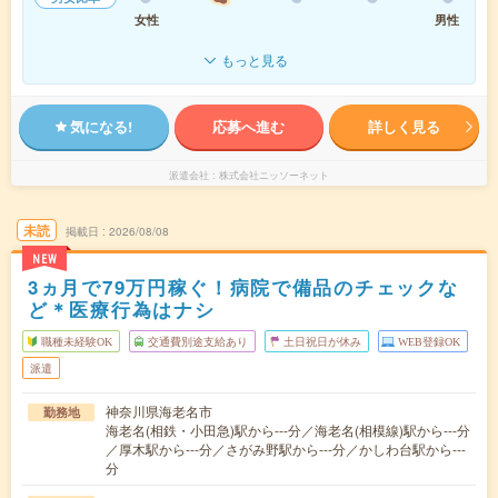
女性
男性
もっと見る
気になる!
応募へ進む
詳しく見る
派遣会社
株式会社ニッソーネット
未読
掲載日
2026/08/08
NEW
3ヵ月で79万円稼ぐ！病院で備品のチェックな
ど＊医療行為はナシ
職種未経験OK
交通費別途支給あり
土日祝日が休み
WEB登録OK
派遣
神奈川県海老名市
勤務地
海老名(相鉄・小田急)駅から---分／海老名(相模線)駅から---分
／厚木駅から---分／さがみ野駅から---分／かしわ台駅から---
分