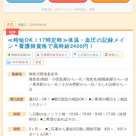
派遣会社
UTエージェント株式会社 関東
未読
掲載日
2026/08/08
NEW
≪時短OK！17時定時≫体温・血圧の記録メイ
ン＊看護師資格で高時給2400円！
職種未経験OK
交通費別途支給あり
土日祝日が休み
残業なし
WEB登録OK
派遣
神奈川県海老名市
勤務地
海老名(相鉄・小田急)駅から---分／海老名(相模線)駅から---分
／厚木駅から---分／さがみ野駅から---分／かしわ台駅から---
分
週3日～OK！ ■曜日固定の相談OK！ ■ご希望の曜日をご相談
曜日頻度
ください！
＼日勤のみ／シフト例・10:00～15:00・9:00～17:00（休憩
時間
60分）■ご希望があればその…
2ヶ月～ ■ご応募から最短3日後に開始可能 8月～、9月ス
期間
タートもOK！