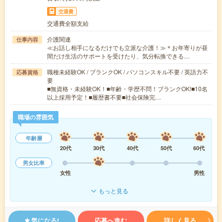
交通費
交通費全額支給
介護関連
仕事内容
≪お話し相手になるだけでも立派な介護！≫＊お年寄りが昼
間だけ生活のサポートを受けたり、気分転換できる…
職種未経験OK / ブランクOK / パソコンスキル不要 / 英語力不
応募資格
要
■無資格・未経験OK！■年齢・学歴不問！ブランクOK!■10名
以上採用予定！■履歴書不要■社会保険完…
職場の雰囲気
年齢層
20代
30代
40代
50代
60代
男女比率
女性
男性
もっと見る
気になる!
応募へ進む
詳しく見る