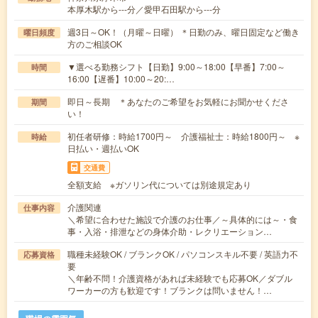
本厚木駅から---分／愛甲石田駅から---分
週3日～OK！（月曜～日曜） ＊日勤のみ、曜日固定など働き
曜日頻度
方のご相談OK
▼選べる勤務シフト【日勤】9:00～18:00【早番】7:00～
時間
16:00【遅番】10:00～20:…
即日～長期 ＊あなたのご希望をお気軽にお聞かせくださ
期間
い！
初任者研修：時給1700円～ 介護福祉士：時給1800円～ ※
時給
日払い・週払いOK
交通費
全額支給 ※ガソリン代については別途規定あり
介護関連
仕事内容
＼希望に合わせた施設で介護のお仕事／～具体的には～・食
事・入浴・排泄などの身体介助・レクリエーション…
職種未経験OK / ブランクOK / パソコンスキル不要 / 英語力不
応募資格
要
＼年齢不問！介護資格があれば未経験でも応募OK／ダブル
ワーカーの方も歓迎です！ブランクは問いません！…