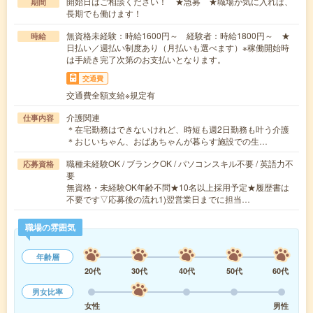
開始日はご相談ください！ ★急募 ★職場が気に入れば、
期間
長期でも働けます！
無資格未経験：時給1600円～ 経験者：時給1800円～ ★
時給
日払い／週払い制度あり（月払いも選べます）※稼働開始時
は手続き完了次第のお支払いとなります。
交通費
交通費全額支給※規定有
介護関連
仕事内容
＊在宅勤務はできないけれど、時短も週2日勤務も叶う介護
＊おじいちゃん、おばあちゃんが暮らす施設での生…
職種未経験OK / ブランクOK / パソコンスキル不要 / 英語力不
応募資格
要
無資格・未経験OK年齢不問★10名以上採用予定★履歴書は
不要です▽応募後の流れ1)翌営業日までに担当…
職場の雰囲気
年齢層
20代
30代
40代
50代
60代
男女比率
女性
男性