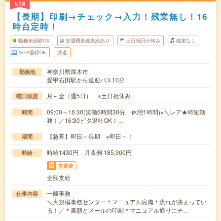
NEW
【長期】印刷→チェック→入力！残業無し！16
時台定時！
職種未経験OK
交通費別途支給あり
土日祝日が休み
残業なし
WEB登録OK
派遣
神奈川県厚木市
勤務地
愛甲石田駅から送迎バス10分
月～金（週5日） ※土日祝休み
曜日頻度
09:00～16:30(実働6時間30分 休憩1時間)※＼レア★時短勤
時間
務！／16:30ピタ退社OK！…
【急募】即日～長期 ※即日～！
期間
時給1430円 月収例 185,900円
時給
交通費
全額支給
一般事務
仕事内容
＼大規模事務センター＊マニュアル完備＊流れが決まってい
る！／＊書類とメールの印刷＊マニュアル通りにチ…