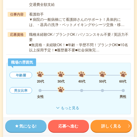
交通費全額支給
看護助手
仕事内容
▼病院の一般病棟にて看護師さんのサポート！具体的に
は、・器具の洗浄・ベットメイキングやシーツ交換・移…
職種未経験OK / ブランクOK / パソコンスキル不要 / 英語力不
応募資格
要
■無資格・未経験OK！■年齢・学歴不問！ブランクOK!■10名
以上採用予定！■履歴書不要■社会保険完…
職場の雰囲気
年齢層
20代
30代
40代
50代
60代
男女比率
女性
男性
もっと見る
気になる!
応募へ進む
詳しく見る