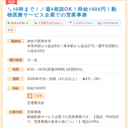
NEW
＼16時まで！／週4相談OK！時給1600円！動
物医療サービス企業での営業事務
職種未経験OK
交通費別途支給あり
土日祝日が休み
WEB登録OK
派遣
神奈川県厚木市
勤務地
本厚木駅から徒歩8分／厚木駅から徒歩27分／愛甲石田駅か
ら徒歩42分
月～金
曜日頻度
9:00～16:00(実働:6時間) (休憩60分)
時間
2026/8/中旬～長期（3カ月以上） ★8月～OK！
期間
時給1600円
時給
交通費
交通費支給
営業事務
仕事内容
動物医療サービス企業での営業事務です。【電話・FAX対応
で、営業事務の基本が身につく！】電話やFAX…