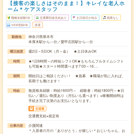
【接客の楽しさはそのまま！】キレイな老人ホ
ーム＊ケアスタッフ
職種未経験OK
交通費別途支給あり
土日祝日が休み
残業なし
WEB登録OK
派遣
神奈川県厚木市
勤務地
本厚木駅から---分／愛甲石田駅から---分
週2日～5日OK（月～金） ★土日休みOK
曜日頻度
★1日6時間～の時短シフトOK★もちろんフルタイムシフト
時間
も可能★スタート時間選べます7:00～16:…
開始日はご相談ください！ ★急募 ★職場が気に入れば、
期間
長期でも働けます！
無資格未経験：時給1600円～ 経験者：時給1800円～★日
時給
払い／週払い制度あり（月払いも選べます）※稼働開始時は
手続き完了次第のお支払いとなります。
交通費
交通費支給※規定有
介護関連
仕事内容
＊入居者の方の「ありがとう」が嬉しい＊おじいちゃん、お