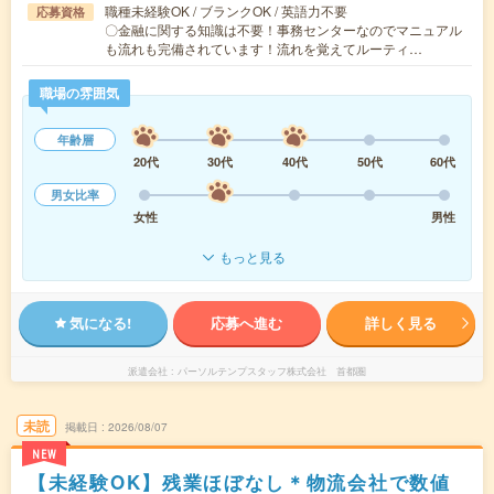
職種未経験OK / ブランクOK / 英語力不要
応募資格
〇金融に関する知識は不要！事務センターなのでマニュアル
も流れも完備されています！流れを覚えてルーティ…
職場の雰囲気
年齢層
20代
30代
40代
50代
60代
男女比率
女性
男性
もっと見る
気になる!
応募へ進む
詳しく見る
派遣会社
パーソルテンプスタッフ株式会社 首都圏
未読
掲載日
2026/08/07
NEW
【未経験OK】残業ほぼなし＊物流会社で数値