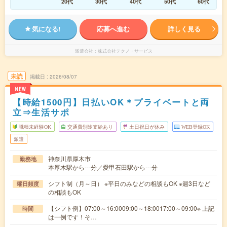
20代
30代
40代
50代
60代
気になる!
応募へ進む
詳しく見る
派遣会社
株式会社テクノ・サービス
未読
掲載日
2026/08/07
NEW
【時給1500円】日払いOK＊プライベートと両
立⇒生活サポ
職種未経験OK
交通費別途支給あり
土日祝日が休み
WEB登録OK
派遣
神奈川県厚木市
勤務地
本厚木駅から---分／愛甲石田駅から---分
シフト制（月～日） ※平日のみなどの相談もOK ※週3日など
曜日頻度
の相談もOK
【シフト例】07:00～16:0009:00～18:0017:00～09:00※ 上記
時間
は一例です！そ…