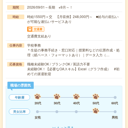
2026/09/01～長期 ※9月～！
期間
時給1550円＋交 【月収例】248,000円～ ■給与の前払い
時給
が可能な速払いサービスあり
交通費
交通費支給あり
学校事務
仕事内容
＊生徒の事務手続き・窓口対応｜授業料などの伝票作成・処
理（紙ベース・フォーマットあり）｜データ入力（…
職種未経験OK / ブランクOK / 英語力不要
応募資格
未経験OK！【必要なOAスキル】Excel（グラフ作成） #初
めての派遣歓迎
職場の雰囲気
年齢層
20代
30代
40代
50代
60代
男女比率
女性
男性
もっと見る