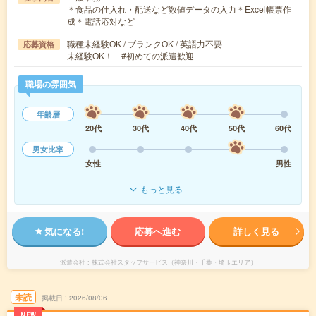
＊食品の仕入れ・配送など数値データの入力＊Excel帳票作
成＊電話応対など
職種未経験OK / ブランクOK / 英語力不要
応募資格
未経験OK！ #初めての派遣歓迎
職場の雰囲気
年齢層
20代
30代
40代
50代
60代
男女比率
女性
男性
もっと見る
気になる!
応募へ進む
詳しく見る
派遣会社
株式会社スタッフサービス（神奈川・千葉・埼玉エリア）
未読
掲載日
2026/08/06
NEW