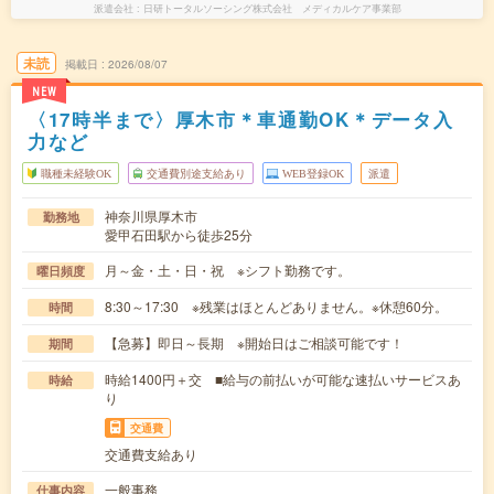
派遣会社
日研トータルソーシング株式会社 メディカルケア事業部
未読
掲載日
2026/08/07
NEW
〈17時半まで〉厚木市＊車通勤OK＊データ入
力など
職種未経験OK
交通費別途支給あり
WEB登録OK
派遣
神奈川県厚木市
勤務地
愛甲石田駅から徒歩25分
月～金・土・日・祝 ※シフト勤務です。
曜日頻度
8:30～17:30 ※残業はほとんどありません。※休憩60分。
時間
【急募】即日～長期 ※開始日はご相談可能です！
期間
時給1400円＋交 ■給与の前払いが可能な速払いサービスあ
時給
り
交通費
交通費支給あり
一般事務
仕事内容