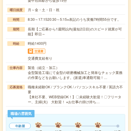
愛甲石田駅から徒歩15分
月～金・土・日・祝
曜日頻度
8:30～17:1520:30～5:15※表記のうち実働7時間55分です。
時間
長期【ご応募から1週間以内(最短2日目)のスピード就業が可
期間
能】即日～
時給1400円
時給
交通費
交通費支給有り
製造（組立・加工）
仕事内容
金型製造工場にて金型の研磨機械加工と簡単なチェック業務
の作業などをお願いします。(派遣)車通勤可能！…
職種未経験OK / ブランクOK / パソコンスキル不要 / 英語力不
応募資格
要
【来社不要、WEB登録OK！】〇未経験大歓迎！〇フリータ
ー、主婦(夫) 大歓迎！ ※お仕事の掛け持ち…
職場の雰囲気
年齢層