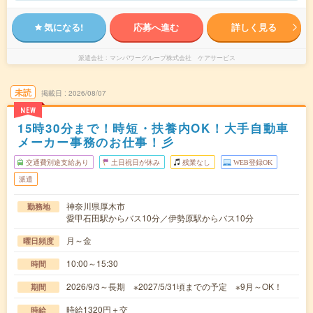
気になる!
応募へ進む
詳しく見る
派遣会社
マンパワーグループ株式会社 ケアサービス
未読
掲載日
2026/08/07
NEW
15時30分まで！時短・扶養内OK！大手自動車
メーカー事務のお仕事！彡
交通費別途支給あり
土日祝日が休み
残業なし
WEB登録OK
派遣
神奈川県厚木市
勤務地
愛甲石田駅からバス10分／伊勢原駅からバス10分
月～金
曜日頻度
10:00～15:30
時間
2026/9/3～長期 ※2027/5/31頃までの予定 ※9月～OK！
期間
時給1320円＋交
時給