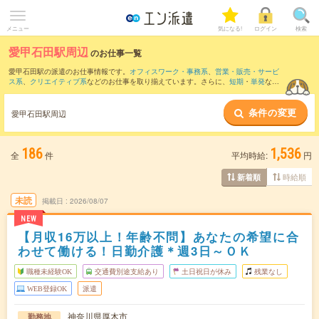
メニュー
気になる!
ログイン
検索
愛甲石田駅周辺
のお仕事一覧
愛甲石田駅の派遣のお仕事情報です。
オフィスワーク・事務系
、
営業・販売・サービ
ス系
、
クリエイティブ系
などのお仕事を取り揃えています。さらに、
短期
・
単発
など
の期間や、
職種未経験OK
などのこだわり条件で絞り込んでいただけます。
条件の変更
また、
本厚木駅
・
平塚駅
・
海老名(相鉄・小田急)駅
・
湘南台駅
・
辻堂駅
など近隣駅のお
愛甲石田駅周辺
仕事もご確認いただけます。
186
1,536
全
件
平均時給:
円
時給順
新着順
未読
掲載日
2026/08/07
NEW
【月収16万以上！年齢不問】あなたの希望に合
わせて働ける！日勤介護＊週3日～ＯＫ
職種未経験OK
交通費別途支給あり
土日祝日が休み
残業なし
WEB登録OK
派遣
神奈川県厚木市
勤務地