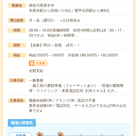
神奈川県厚木市
勤務地
本厚木駅から民間バス6分／愛甲石田駅から車6分
月～金（週5日） ※土日祝休み
曜日頻度
09:00～16:00(実働6時間 休憩1時間)※定時は8：30～17：
時間
30ですが、時短OK！時間帯…
【急募】即日～長期 ※8月～！
期間
時給1550円～1600円 月収例 186,000円～192,000円
時給
交通費
全額支給
一般事務
仕事内容
・施工前の書類準備（フォーマットあり）・現場の書類整
理・ファイリング・来客電話応対【OAスキル】入力…
職種未経験OK / ブランクOK / 英語力不要
応募資格
業界未経験OK！電話対応・データ入力ができればOKのお仕
事です♪
職場の雰囲気
年齢層