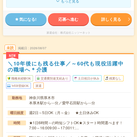
もっと見る
気になる!
応募へ進む
詳しく見る
派遣会社
株式会社ニッソーネット
未読
掲載日
2026/08/07
NEW
＼10年後にも残る仕事／～60代も現役活躍中
の職場へ＊介護
職種未経験OK
交通費別途支給あり
土日祝日が休み
残業なし
WEB登録OK
派遣
神奈川県厚木市
勤務地
本厚木駅から---分／愛甲石田駅から---分
週2日～5日OK（月～金） ★土日休みOK
曜日頻度
★1日6時間～の時短シフトOK★スタート時間選べます！
時間
7:00～16:009:00～17:0011:…