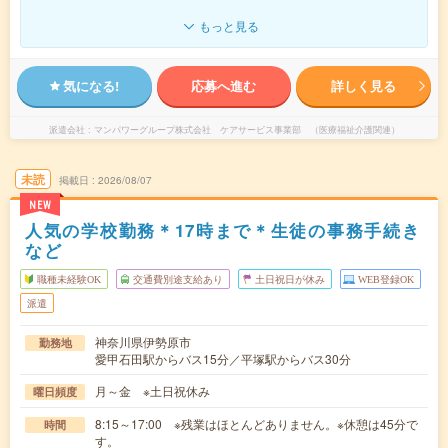
もっと見る
気になる!
応募へ進む
詳しく見る
派遣会社
マンパワーグループ株式会社 ケアサービス事業部 （医療福祉介護関連）
未読
掲載日
2026/08/07
NEW
人気の学校勤務＊17時まで＊生徒の事務手続き
など
職種未経験OK
交通費別途支給あり
土日祝日が休み
WEB登録OK
派遣
神奈川県伊勢原市
勤務地
愛甲石田駅からバス15分／平塚駅からバス30分
月～金 ※土日祝休み
曜日頻度
8:15～17:00 ※残業はほとんどありません。※休憩は45分で
時間
す。