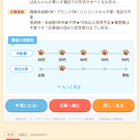
ばあちゃんが暮らす施設での生活サポートをお任せ…
職種未経験OK / ブランクOK / パソコンスキル不要 / 英語力不
応募資格
要
無資格・未経験OK年齢不問★10名以上採用予定★履歴書は
不要です▽応募後の流れ1)翌営業日までに担当…
職場の雰囲気
年齢層
20代
30代
40代
50代
60代
男女比率
女性
男性
もっと見る
気になる!
応募へ進む
詳しく見る
派遣会社
マンパワーグループ株式会社 ケアサービス事業部 （医療福祉介護関連）
未読
掲載日
2026/08/07