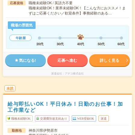
職種未経験OK / 英語力不要
応募資格
職種未経験OK！業界未経験OK！【こんな方におススメ！ま
ずはご応募ください／歓迎条件】事務経験のある…
職場の雰囲気
年齢層
20代
30代
40代
50代
60代
気になる!
応募へ進む
詳しく見る
派遣会社
アデコ株式会社
未読
給与即払いOK！平日休み！日勤のお仕事！加
工作業など
職種未経験OK
交通費別途支給あり
WEB登録OK
派遣
神奈川県伊勢原市
勤務地