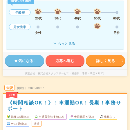
職場の雰囲気
年齢層
20代
30代
40代
50代
60代
男女比率
女性
男性
もっと見る
気になる!
応募へ進む
詳しく見る
派遣会社
株式会社スタッフサービス（神奈川・千葉・埼玉エリア）
未読
掲載日
2026/08/07
NEW
《時間相談OK！》！車通勤OK！長期！事務サ
ポート
職種未経験OK
交通費別途支給あり
土日祝日が休み
残業なし
WEB登録OK
派遣