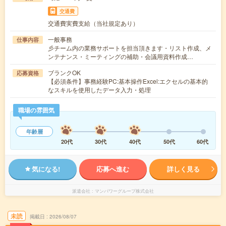
交通費
交通費実費支給（当社規定あり）
一般事務
仕事内容
彡チーム内の業務サポートを担当頂きます・リスト作成、メ
ンテナンス・ミーティングの補助・会議用資料作成…
ブランクOK
応募資格
【必須条件】事務経験PC:基本操作Excel:エクセルの基本的
なスキルを使用したデータ入力・処理
職場の雰囲気
年齢層
20代
30代
40代
50代
60代
気になる!
応募へ進む
詳しく見る
派遣会社
マンパワーグループ株式会社
未読
掲載日
2026/08/07