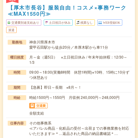
【厚木市長谷】服装自由！コスメ×事務ワーク
≪MAX1550円≫
交通費別途支給あり
土日祝日が休み
残業なし
WEB登録OK
派遣
神奈川県厚木市
勤務地
愛甲石田駅から徒歩20分／本厚木駅から車11分
月～金（週5日） ※土日祝日休み / 年末年始休暇：12/30～
曜日頻度
1/3
09:00～18:00(実働8時間 休憩1時間)※10時、15時に10分ず
時間
つ休憩あり
【急募】即日～長期 ※8月～！
期間
時給1500円～1550円 月収例 240,000円～248,000円
時給
交通費
全額支給
その他事務系
仕事内容
≪アパレル商品・化粧品の受付～出荷までの事務業務を対応
いただきます≫＊…返品された商品の納品書確認＊…