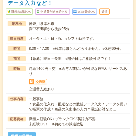
データ入力など！
職種未経験OK
交通費別途支給あり
WEB登録OK
派遣
神奈川県厚木市
勤務地
愛甲石田駅から徒歩25分
月～金・土・日・祝 ※シフト勤務です。
曜日頻度
8:30～17:30 ※残業はほとんどありません。※休憩60分。
時間
【急募】即日～長期 ※開始日はご相談可能です！
期間
時給1400円＋交 ■給与の前払いが可能な速払いサービスあ
時給
り
交通費
交通費支給あり
一般事務
仕事内容
＊食品の仕入れ・配送などの数値データ入力＊データを用い
て帳票の作成＊商品の入出庫の入力＊電話応対など…
職種未経験OK / ブランクOK / 英語力不要
応募資格
未経験OK！ #初めての派遣歓迎