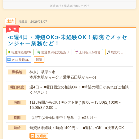
派遣会社
株式会社ホンヤク社
未読
掲載日
2026/08/07
NEW
≪週4日・時短OK≫未経験OK！病院でメッセ
ンジャー業務など！
職種未経験OK
交通費別途支給あり
土日祝日が休み
残業なし
WEB登録OK
派遣
神奈川県厚木市
勤務地
本厚木駅から---分／愛甲石田駅から---分
週4日～ ■曜日固定の相談OK！ ■希望の曜日があればご相談
曜日頻度
ください！
1日5時間からOK！■シフト例(1)8:00～13:00(2)10:00～
時間
15:00(3)12:00…
【現在も積極採用中！急募！】■2カ月～
期間
無資格未経験：時給1400円～ ■週払いOK ■扶養内OK
時給
交通費