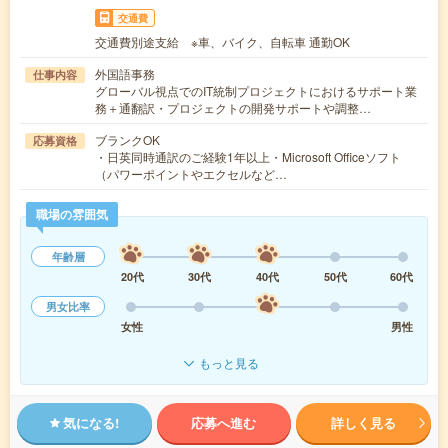
交通費
交通費別途支給 ※車、バイク、自転車 通勤OK
外国語事務
仕事内容
グローバル視点でのIT統制プロジェクトにおけるサポート業
務＋通翻訳・プロジェクトの開発サポートや調整…
ブランクOK
応募資格
・日英同時通訳のご経験1年以上・Microsoft Officeソフト
（パワーポイントやエクセルなど…
職場の雰囲気
年齢層
20代
30代
40代
50代
60代
男女比率
女性
男性
もっと見る
気になる!
応募へ進む
詳しく見る