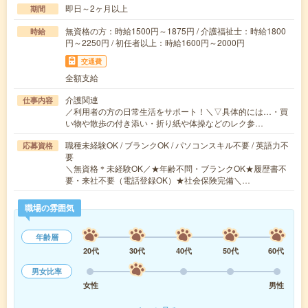
即日～2ヶ月以上
期間
無資格の方：時給1500円～1875円 / 介護福祉士：時給1800
時給
円～2250円 / 初任者以上：時給1600円～2000円
交通費
全額支給
介護関連
仕事内容
／利用者の方の日常生活をサポート！＼▽具体的には…・買
い物や散歩の付き添い・折り紙や体操などのレク参…
職種未経験OK / ブランクOK / パソコンスキル不要 / 英語力不
応募資格
要
＼無資格＊未経験OK／★年齢不問・ブランクOK★履歴書不
要・来社不要（電話登録OK）★社会保険完備＼…
職場の雰囲気
年齢層
20代
30代
40代
50代
60代
男女比率
女性
男性