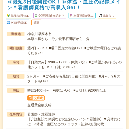
≪最短3日後開始OK！≫体温・血圧の記録メイ
ン＊看護師資格で高収入Get！
職種未経験OK
交通費別途支給あり
土日祝日が休み
残業なし
WEB登録OK
派遣
神奈川県厚木市
勤務地
本厚木駅から---分／愛甲石田駅から---分
週2日～OK！ ■曜日固定の相談OK！ ■ご希望の曜日をご相談
曜日頻度
ください！
【日勤のみ】9:00～17:00（休憩60分）■ご希望があればその
時間
他シフトもOK！（例）8:30～1…
2ヶ月～ ■ご応募から最短3日後に開始可能 8月～、9月ス
期間
タートもOK！
時給2400円～ ■週払いOK ■日収1万9200円以上
時給
交通費
交通費全額支給
看護師・准看護師
仕事内容
【介護施設で体調などの記録がメイン＊看護師】▼具体的に
は…○体温、血圧などのチェック・記録○お薬の飲…