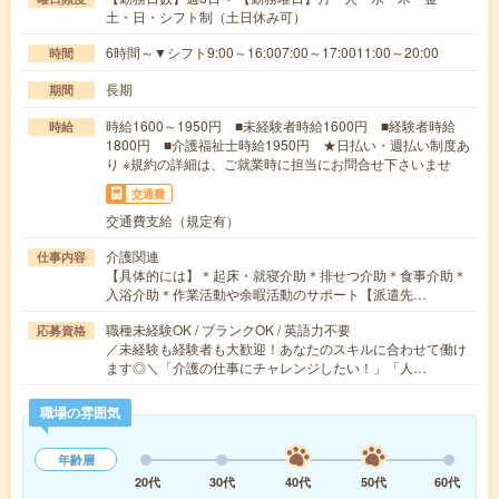
土・日・シフト制（土日休み可）
6時間～▼シフト9:00～16:007:00～17:0011:00～20:00
時間
長期
期間
時給1600～1950円 ■未経験者時給1600円 ■経験者時給
時給
1800円 ■介護福祉士時給1950円 ★日払い・週払い制度あ
り ※規約の詳細は、ご就業時に担当にお問合せ下さいませ
交通費
交通費支給（規定有）
介護関連
仕事内容
【具体的には】＊起床・就寝介助＊排せつ介助＊食事介助＊
入浴介助＊作業活動や余暇活動のサポート【派遣先…
職種未経験OK / ブランクOK / 英語力不要
応募資格
／未経験も経験者も大歓迎！あなたのスキルに合わせて働け
ます◎＼「介護の仕事にチャレンジしたい！」「人…
職場の雰囲気
年齢層
20代
30代
40代
50代
60代