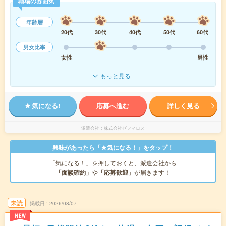
職場の雰囲気
年齢層
20代
30代
40代
50代
60代
男女比率
女性
男性
もっと見る
気になる!
応募へ進む
詳しく見る
派遣会社
株式会社ゼフィロス
興味があったら「★気になる！」をタップ！
「気になる！」を押しておくと、派遣会社から
「面談確約」
や
「応募歓迎」
が届きます！
未読
掲載日
2026/08/07
NEW