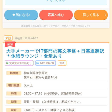
気になる!
応募へ進む
詳しく見る
派遣会社
株式会社スタッフサービス（神奈川・千葉・埼玉エリア）
未読
掲載日
2026/08/07
NEW
大手メーカーでIT部門の英文事務＋日英通翻訳
＊休憩ラウンジ・食堂あり
交通費別途支給あり
WEB登録OK
派遣
神奈川県伊勢原市
勤務地
愛甲石田駅から徒歩10分
火～土
曜日頻度
08:30～17:15（休憩50分、実働7時間55分）
時間
即日～長期 ※入社時期はご相談ください。
期間
2,500円～(スキル・経験により応相談)
時給