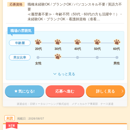
職種未経験OK / ブランクOK / パソコンスキル不要 / 英語力不
応募資格
要
≪履歴書不要≫・年齢不問（50代・60代の方も活躍中！）・
未経験OK・ブランクOK・看護師資格（准看…
職場の雰囲気
年齢層
20代
30代
40代
50代
60代
男女比率
女性
男性
もっと見る
気になる!
応募へ進む
詳しく見る
派遣会社
日研トータルソーシング株式会社 メディカルケア事業部 ナース派遣
未読
掲載日
2026/08/07
NEW