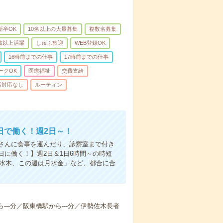
新卒OK
10名以上の大量募集
複数名募集
0歳以上活躍
しゅふ歓迎
WEB登録OK
16時前までの仕事
17時前までの仕事
ークOK
医療福祉
交費支給
話対応なし
ルーティン
日で働く！週2日～！
さんに食事を運んだり、診察室まで付き
に働く！】週2日＆1日6時間～の時短
は水木、この週は月水金」など、都合に合
ら---分／阪東橋駅から---分／伊勢佐木長者