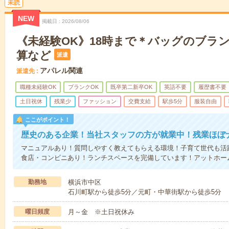
未読
NEW
掲載日
2026/08/06
《未経験OK》18時まで＊バッグのブラ
算など
派遣
アパレル関連
派遣先
職種未経験OK
ブランクOK
既卒第二新卒OK
英語不要
履歴書不要
土日祝休
残業少
ファッション
交費支給
駅歩5分
服装自由
ここがポイント！
歴史のある企業！当社スタッフの方が就業中！残業ほぼ
マニュアルあり！質問しやすく教えてもらえる環境！子育て世代も活
食店・コンビニあり！ランチスペースを完備しています！アットホー
勤務地
横浜市中区
石川町駅から徒歩5分／元町・中華街駅から徒歩5分
曜日頻度
月～金 ※土日祝休み