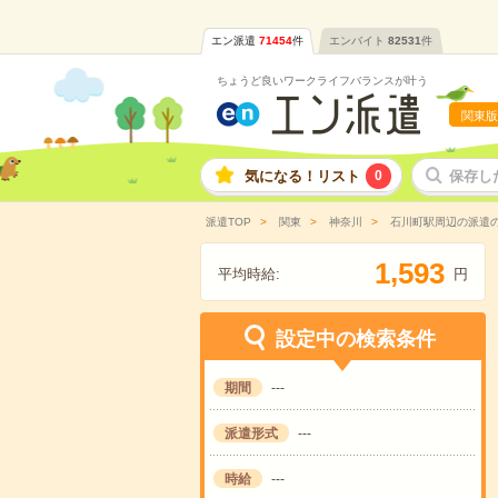
エン派遣
71454
件
エンバイト
82531
件
ちょうど良いワークライフバランスが叶う
関東版
気になる！リスト
0
保存し
派遣TOP
関東
神奈川
石川町駅周辺の派遣
,
1
5
9
3
平均時給:
円
設定中の検索条件
期間
---
派遣形式
---
時給
---