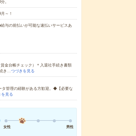
0分。
9月～！
円～ ■給与の前払いが可能な速払いサービスあ
＊賃金台帳チェック）＊入退社手続き書類
続き…
つづきを見る
データ管理の経験がある方歓迎。◆【必要な
きを見る
女性
男性