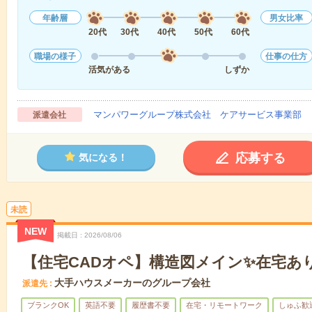
年齢層
男女比率
20代
30代
40代
50代
60代
職場の様子
仕事の仕方
活気がある
しずか
マンパワーグループ株式会社 ケアサービス事業部 
派遣会社
応募する
気になる！
未読
NEW
掲載日
2026/08/06
【住宅CADオペ】構造図メイン✨在宅あり
大手ハウスメーカーのグループ会社
派遣先
ブランクOK
英語不要
履歴書不要
在宅・リモートワーク
しゅふ歓