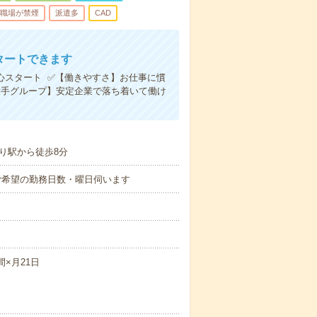
職場が禁煙
派遣多
CAD
タートできます
心スタート ✅【働きやすさ】お仕事に慣
大手グループ】安定企業で落ち着いて働け
り駅から徒歩8分
 ※ご希望の勤務日数・曜日伺います
間×月21日