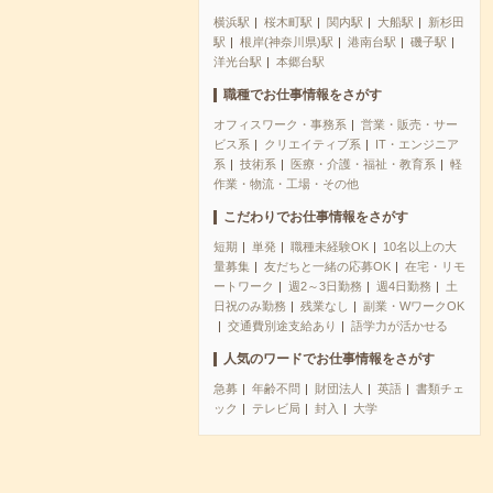
横浜駅
桜木町駅
関内駅
大船駅
新杉田
駅
根岸(神奈川県)駅
港南台駅
磯子駅
洋光台駅
本郷台駅
職種でお仕事情報をさがす
オフィスワーク・事務系
営業・販売・サー
ビス系
クリエイティブ系
IT・エンジニア
系
技術系
医療・介護・福祉・教育系
軽
作業・物流・工場・その他
こだわりでお仕事情報をさがす
短期
単発
職種未経験OK
10名以上の大
量募集
友だちと一緒の応募OK
在宅・リモ
ートワーク
週2～3日勤務
週4日勤務
土
日祝のみ勤務
残業なし
副業・WワークOK
交通費別途支給あり
語学力が活かせる
人気のワードでお仕事情報をさがす
急募
年齢不問
財団法人
英語
書類チェ
ック
テレビ局
封入
大学