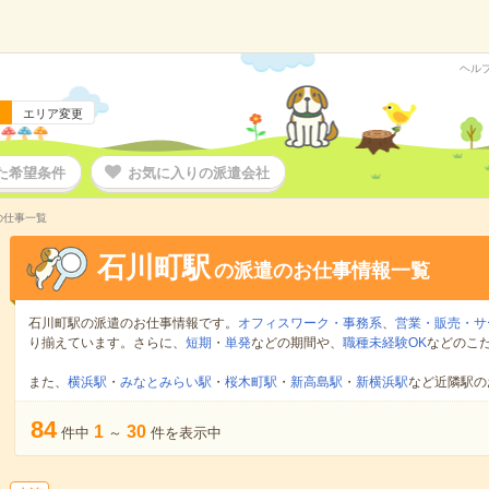
ヘル
エリア変更
た希望条件
お気に入りの派遣会社
の仕事一覧
石川町駅
の派遣のお仕事情報一覧
石川町駅の派遣のお仕事情報です。
オフィスワーク・事務系
、
営業・販売・サ
り揃えています。さらに、
短期
・
単発
などの期間や、
職種未経験OK
などのこ
また、
横浜駅
・
みなとみらい駅
・
桜木町駅
・
新高島駅
・
新横浜駅
など近隣駅の
84
1
30
件中
～
件を表示中