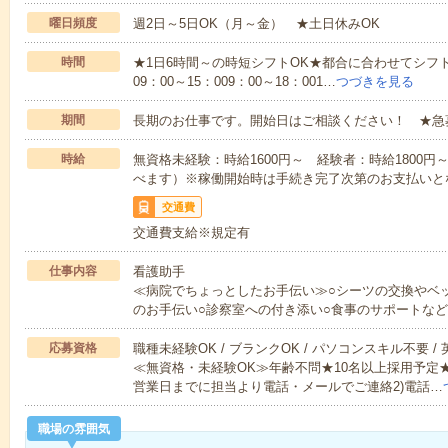
曜日頻度
週2日～5日OK（月～金） ★土日休みOK
時間
★1日6時間～の時短シフトOK★都合に合わせてシフト
09：00～15：009：00～18：001…
つづきを見る
期間
長期のお仕事です。開始日はご相談ください！ ★急
時給
無資格未経験：時給1600円～ 経験者：時給1800
べます）※稼働開始時は手続き完了次第のお支払いと
交通費
交通費支給※規定有
仕事内容
看護助手
≪病院でちょっとしたお手伝い≫○シーツの交換やベ
のお手伝い○診察室への付き添い○食事のサポートな
応募資格
職種未経験OK / ブランクOK / パソコンスキル不要 /
≪無資格・未経験OK≫年齢不問★10名以上採用予定
営業日までに担当より電話・メールでご連絡2)電話…
職場の雰囲気