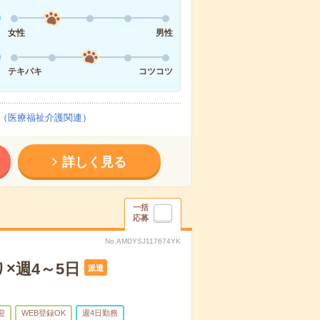
女性
男性
テキパキ
コツコツ
（医療福祉介護関連）
詳しく見る
一括
応募
No.AMDYSJ117674YK
×週4～5日
派遣
迎
WEB登録OK
週4日勤務