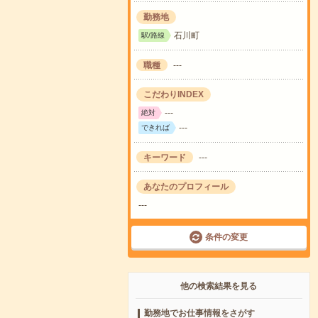
勤務地
石川町
駅/路線
職種
---
こだわりINDEX
---
絶対
---
できれば
キーワード
---
あなたのプロフィール
---
条件の変更
他の検索結果を見る
勤務地でお仕事情報をさがす