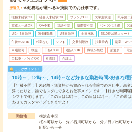
≪勤務地が選べる≫病院でのお仕事です。
派遣先
職種未経験OK
社会人未経験OK
ブランクOK
大学生歓迎
既卒第二
友達と一緒OK
OA不要
英語不要
履歴書不要
40～50代活躍
6
週2～3日勤務
週4日勤務
週5日勤務
土日祝休
朝10時以降スタート
午後のみOK
残業なし
シフト
交替制勤務
扶養控内
副業・Wワ
車通勤可
制服
日払いOK
週払いOK
職場が禁煙
派遣多
電
自転車・バイクOK
看護師
介護士
ここがポイント！
10時～、12時～、14時～など好きな勤務時間×好きな曜
【年齢不問！】未経験・無資格から始められる病院でのお仕事。患者
添ったりと、誰でもスグにできるお仕事メインです！【好きな時間曜日
シフトで働けます。「この日は10時～、この日は12時～」「この週
わせてカスタマイズできますよ！
勤務地
横浜市中区
桜木町駅から---分／石川町駅から---分／日ノ出町駅か
町駅から---分