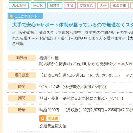
週5日勤務
平日休
残業多
住宅
交費支給
大手
服装自由
ここがポイント！
大手で安心✨サポート体制が整っているので無理なくス
✅【安心環境】派遣スタッフ多数活躍中！同業務の仲間がいるので安
れたら週１～2日在宅あり・週4日～勤務OKで働き方を選べます✅【
る環境
勤務地
横浜市中区
関内駅から徒歩7分／石川町駅から徒歩6分／日本大通
曜日頻度
【勤務日数】週4日or週5日（月, 火, 木, 金, 土）
時間
9:15～17:45（休憩60分／実働7.5時間）
期間
即日～長期 ※開始日お気軽にご相談ください！
時給
時給2050円 【月収例】32万2,875円＝2050円×7.5時
交通費
交通費全額支給