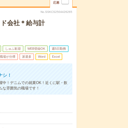
応募
No.SSKCS2504426265
ンド会社＊給与計
しゅふ歓迎
WEB登録OK
週5日勤務
職場が分煙
派遣多
Word
Excel
ナシ！
躍中！デニムでの就業OK！近くに駅・飲
ムな雰囲気の職場です！