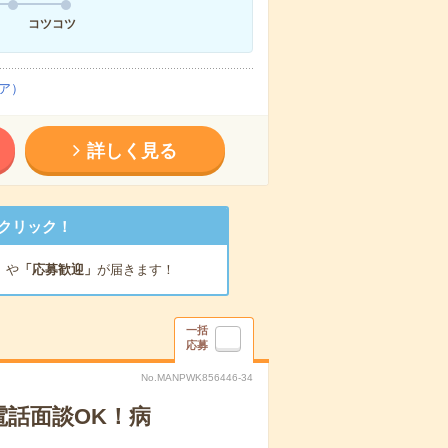
コツコツ
ア）
詳しく見る
クリック！
」
や
「応募歓迎」
が届きます！
一括
応募
No.MANPWK856446-34
電話面談OK！病