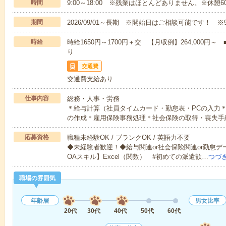
時間
9:00～18:00 ※残業はほとんどありません。※休憩6
期間
2026/09/01～長期 ※開始日はご相談可能です！ ※
時給
時給1650円～1700円＋交 【月収例】264,000
り
交通費
交通費支給あり
仕事内容
総務・人事・労務
＊給与計算（社員タイムカード・勤怠表・PCの入力
の作成＊雇用保険事務処理＊社会保険の取得・喪失手
応募資格
職種未経験OK / ブランクOK / 英語力不要
◆未経験者歓迎！◆給与関連or社会保険関連or勤怠
OAスキル】Excel（関数） #初めての派遣歓…
つづ
職場の雰囲気
年齢層
男女比率
20代
30代
40代
50代
60代