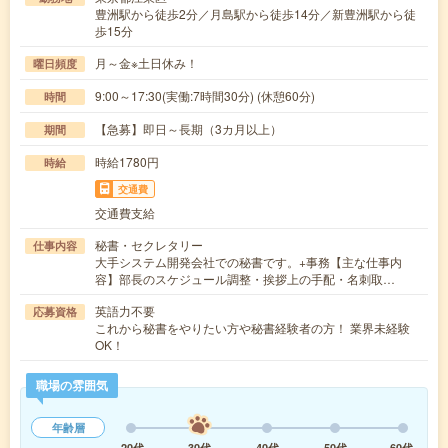
豊洲駅から徒歩2分／月島駅から徒歩14分／新豊洲駅から徒
歩15分
月～金※土日休み！
曜日頻度
9:00～17:30(実働:7時間30分) (休憩60分)
時間
【急募】即日～長期（3カ月以上）
期間
時給1780円
時給
交通費
交通費支給
秘書・セクレタリー
仕事内容
大手システム開発会社での秘書です。+事務【主な仕事内
容】部長のスケジュール調整・挨拶上の手配・名刺取…
英語力不要
応募資格
これから秘書をやりたい方や秘書経験者の方！ 業界未経験
OK！
職場の雰囲気
年齢層
20代
30代
40代
50代
60代