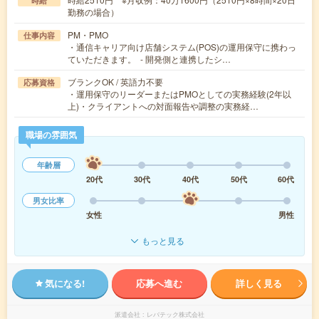
時給
勤務の場合）
PM・PMO
仕事内容
・通信キャリア向け店舗システム(POS)の運用保守に携わっ
ていただきます。 - 開発側と連携したシ…
ブランクOK / 英語力不要
応募資格
・運用保守のリーダーまたはPMOとしての実務経験(2年以
上)・クライアントへの対面報告や調整の実務経…
職場の雰囲気
年齢層
20代
30代
40代
50代
60代
男女比率
女性
男性
もっと見る
気になる!
応募へ進む
詳しく見る
派遣会社
レバテック株式会社