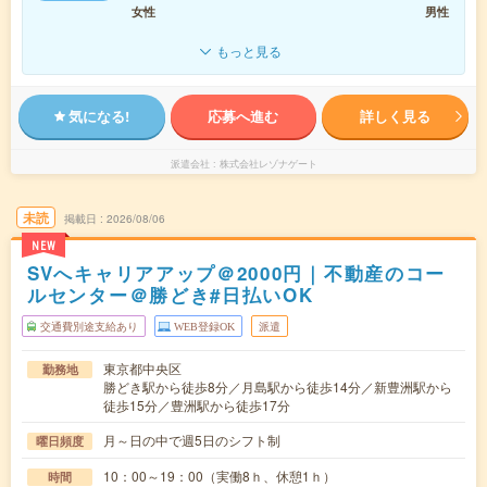
女性
男性
もっと見る
気になる!
応募へ進む
詳しく見る
派遣会社
株式会社レゾナゲート
未読
掲載日
2026/08/06
NEW
SVへキャリアアップ＠2000円｜不動産のコー
ルセンター＠勝どき#日払いOK
交通費別途支給あり
WEB登録OK
派遣
東京都中央区
勤務地
勝どき駅から徒歩8分／月島駅から徒歩14分／新豊洲駅から
徒歩15分／豊洲駅から徒歩17分
月～日の中で週5日のシフト制
曜日頻度
10：00～19：00（実働8ｈ、休憩1ｈ）
時間