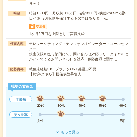
月～！
時給1800円 月収例 26万円 時給1800円×実働7h25m×週5
時給
日×4週 ※月収例を保証するものではありません。
交通費
1ヶ月3万円を上限として実費支給
テレマーケティング・テレフォンオペレーター・コールセン
仕事内容
ター
損害保険を扱う部門にて、問い合わせ対応フリーダイヤルに
かかってくるお問い合わせを対応・保険商品に関す…
職種未経験OK / ブランクOK / 英語力不要
応募資格
【歓迎/スキル】損保保険募集人
職場の雰囲気
年齢層
20代
30代
40代
50代
60代
男女比率
女性
男性
もっと見る