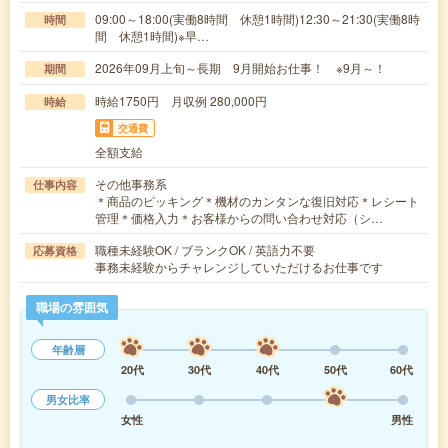
09:00～18:00(実働8時間 休憩1時間)12:30～21:30(実働8時
時間
間 休憩1時間)※早…
2026年09月上旬～長期 9月開始お仕事！ ※9月～！
期間
時給1750円 月収例 280,000円
時給
交通費
全額支給
その他事務系
仕事内容
＊商品のピッキング＊機材のカンタンな復旧対応＊レシート
管理＊価格入力＊お客様からの問い合わせ対応（シ…
職種未経験OK / ブランクOK / 英語力不要
応募資格
事務未経験からチャレンジしていただけるお仕事です
職場の雰囲気
年齢層
20代
30代
40代
50代
60代
男女比率
女性
男性