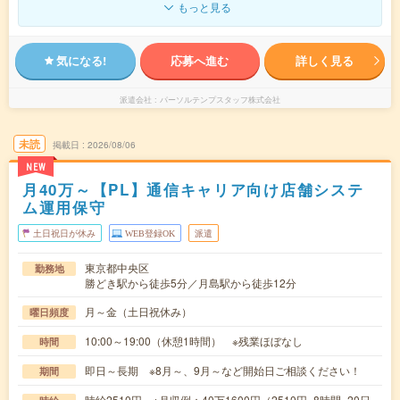
もっと見る
気になる!
応募へ進む
詳しく見る
派遣会社
パーソルテンプスタッフ株式会社
未読
掲載日
2026/08/06
NEW
月40万～【PL】通信キャリア向け店舗システ
ム運用保守
土日祝日が休み
WEB登録OK
派遣
東京都中央区
勤務地
勝どき駅から徒歩5分／月島駅から徒歩12分
月～金（土日祝休み）
曜日頻度
10:00～19:00（休憩1時間） ※残業ほぼなし
時間
即日～長期 ※8月～、9月～など開始日ご相談ください！
期間
時給2510円 ※月収例：40万1600円（2510円×8時間×20日