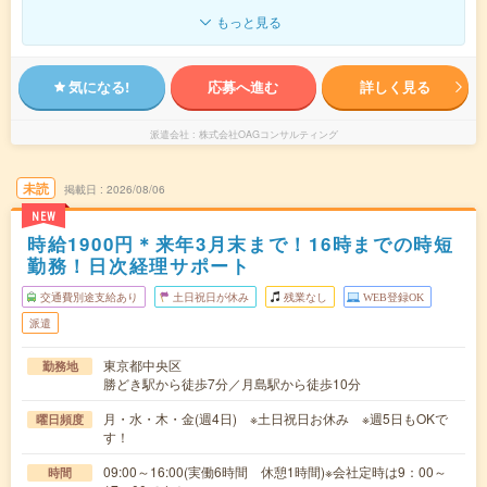
もっと見る
気になる!
応募へ進む
詳しく見る
派遣会社
株式会社OAGコンサルティング
未読
掲載日
2026/08/06
NEW
時給1900円＊来年3月末まで！16時までの時短
勤務！日次経理サポート
交通費別途支給あり
土日祝日が休み
残業なし
WEB登録OK
派遣
東京都中央区
勤務地
勝どき駅から徒歩7分／月島駅から徒歩10分
月・水・木・金(週4日) ※土日祝日お休み ※週5日もOKで
曜日頻度
す！
09:00～16:00(実働6時間 休憩1時間)※会社定時は9：00～
時間