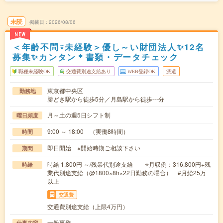
未読
掲載日
2026/08/06
NEW
＜年齢不問⍣未経験＞優し～い財団法人✨12名
募集✨カンタン＊書類・データチェック
職種未経験OK
交通費別途支給あり
WEB登録OK
派遣
東京都中央区
勤務地
勝どき駅から徒歩5分／月島駅から徒歩---分
月～土の週5日シフト制
曜日頻度
9:00 ～ 18:00 （実働8時間）
時間
即日開始 ※開始時期ご相談下さい
期間
時給 1,800円 ～/残業代別途支給 ⭐月収例：316,800円+残
時給
業代別途支給（@1800×8h×22日勤務の場合） #月給25万
以上
交通費
交通費別途支給（上限4万円）
一般事務
仕事内容