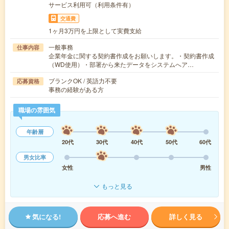
サービス利用可（利用条件有）
交通費
1ヶ月3万円を上限として実費支給
一般事務
仕事内容
企業年金に関する契約書作成をお願いします。・契約書作成
（WD使用）・部署から来たデータをシステムへア…
ブランクOK / 英語力不要
応募資格
事務の経験がある方
職場の雰囲気
年齢層
20代
30代
40代
50代
60代
男女比率
女性
男性
もっと見る
気になる!
応募へ進む
詳しく見る