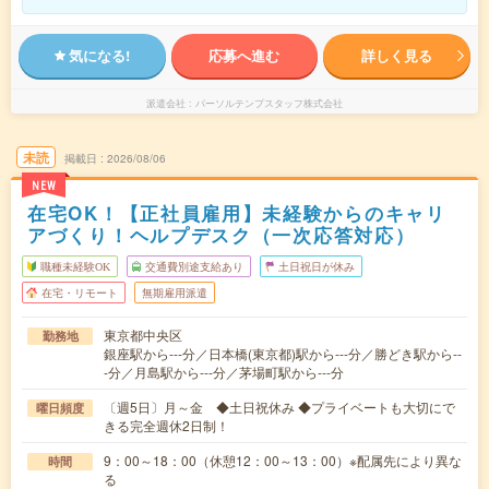
気になる!
応募へ進む
詳しく見る
派遣会社
パーソルテンプスタッフ株式会社
未読
掲載日
2026/08/06
NEW
在宅OK！【正社員雇用】未経験からのキャリ
アづくり！ヘルプデスク（一次応答対応）
職種未経験OK
交通費別途支給あり
土日祝日が休み
在宅・リモート
無期雇用派遣
東京都中央区
勤務地
銀座駅から---分／日本橋(東京都)駅から---分／勝どき駅から--
-分／月島駅から---分／茅場町駅から---分
〔週5日〕月～金 ◆土日祝休み ◆プライベートも大切にで
曜日頻度
きる完全週休2日制！
9：00～18：00（休憩12：00～13：00）※配属先により異な
時間
る