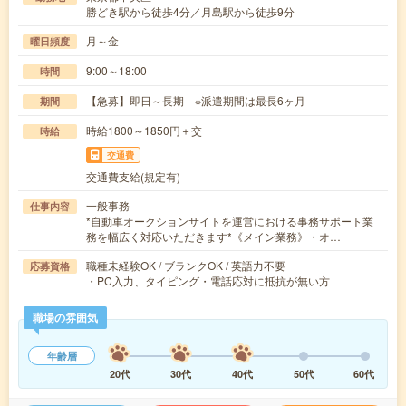
勝どき駅から徒歩4分／月島駅から徒歩9分
月～金
曜日頻度
9:00～18:00
時間
【急募】即日～長期 ※派遣期間は最長6ヶ月
期間
時給1800～1850円＋交
時給
交通費
交通費支給(規定有)
一般事務
仕事内容
*自動車オークションサイトを運営における事務サポート業
務を幅広く対応いただきます*《メイン業務》・オ…
職種未経験OK / ブランクOK / 英語力不要
応募資格
・PC入力、タイピング・電話応対に抵抗が無い方
職場の雰囲気
年齢層
20代
30代
40代
50代
60代