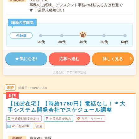
事務のご経験、アシスタント事務の経験ある方は歓迎で
す！ 業界未経験OK！
職場の雰囲気
年齢層
20代
30代
40代
50代
60代
気になる!
応募へ進む
詳しく見る
派遣会社
アデコ株式会社
未読
掲載日
2026/08/06
NEW
【ほぼ在宅】【時給1780円】電話なし！＊大
手システム開発会社でスケジュール調整
交通費別途支給あり
土日祝日が休み
在宅・リモート
WEB登録OK
派遣
東京都江東区
勤務地