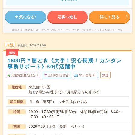
気になる!
応募へ進む
詳しく見る
派遣会社
株式会社オープンアップネクストエンジニア （東証プライム上場企業グループ）
未読
掲載日
2026/08/06
NEW
1800円＊勝どき《大手！安心長期！カンタン
事務サポート》50代活躍中
交通費別途支給あり
土日祝日が休み
WEB登録OK
派遣
東京都中央区
勤務地
勝どき駅から徒歩6分／月島駅から徒歩12分
月～金（週5日） ※土日祝おやすみ
曜日頻度
09:00～17:30(実働7時間30分 休憩1時間)※定時 8:30～
時間
17:30 ※9：00-17…
2026年09月上旬～長期 ※9月～！
期間