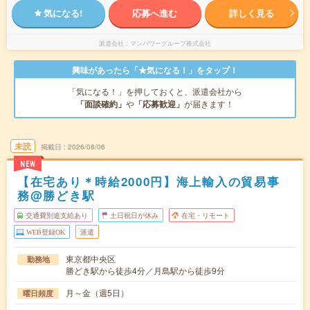
気になる!
応募へ進む
詳しく見る
派遣会社
マンパワーグループ株式会社
興味があったら「★気になる！」をタップ！
「気になる！」を押しておくと、派遣会社から
「面談確約」
や
「応募歓迎」
が届きます！
未読
掲載日
2026/08/06
NEW
【在宅あり＊時給2000円】海上輸入の貿易事
務@勝どき駅
交通費別途支給あり
土日祝日が休み
在宅・リモート
WEB登録OK
派遣
東京都中央区
勤務地
勝どき駅から徒歩4分／月島駅から徒歩9分
月～金（週5日）
曜日頻度