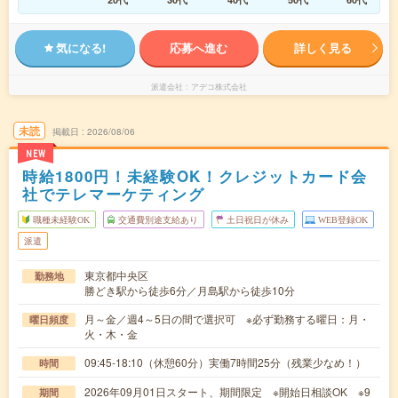
気になる!
応募へ進む
詳しく見る
派遣会社
アデコ株式会社
未読
掲載日
2026/08/06
NEW
時給1800円！未経験OK！クレジットカード会
社でテレマーケティング
職種未経験OK
交通費別途支給あり
土日祝日が休み
WEB登録OK
派遣
東京都中央区
勤務地
勝どき駅から徒歩6分／月島駅から徒歩10分
月～金／週4～5日の間で選択可 ※必ず勤務する曜日：月・
曜日頻度
火・木・金
09:45-18:10（休憩60分）実働7時間25分（残業少なめ！）
時間
2026年09月01日スタート、期間限定 ※開始日相談OK ※9
期間