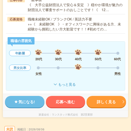
《 大手公益財団法人で安心＆安定 》穏やか環境が魅力の
財団法人で審査サポートのおしごとです！《 12…
職種未経験OK / ブランクOK / 英語力不要
応募資格
++《 未経験OK 》・オフィスワークに興味がある方、未
経験から挑戦したい方大歓迎です！！#初めての…
職場の雰囲気
年齢層
20代
30代
40代
50代
60代
男女比率
女性
男性
もっと見る
気になる!
応募へ進む
詳しく見る
派遣会社
ランスタッド株式会社 第2営業部
未読
掲載日
2026/08/06