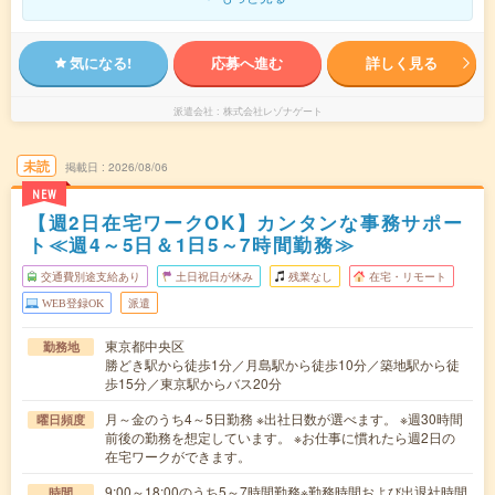
気になる!
応募へ進む
詳しく見る
派遣会社
株式会社レゾナゲート
未読
掲載日
2026/08/06
NEW
【週2日在宅ワークOK】カンタンな事務サポー
ト≪週4～5日＆1日5～7時間勤務≫
交通費別途支給あり
土日祝日が休み
残業なし
在宅・リモート
WEB登録OK
派遣
東京都中央区
勤務地
勝どき駅から徒歩1分／月島駅から徒歩10分／築地駅から徒
歩15分／東京駅からバス20分
月～金のうち4～5日勤務 ※出社日数が選べます。 ※週30時間
曜日頻度
前後の勤務を想定しています。 ※お仕事に慣れたら週2日の
在宅ワークができます。
9:00～18:00のうち5～7時間勤務※勤務時間および出退社時間
時間