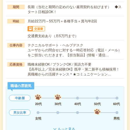
長期（当社と期間の定めのない雇用契約を結びます） ◆ス
期間
タート日相談OK！
月給22万円～55万円＋各種手当＋賞与年2回
時給
交通費
交通費支給あり（月5万円まで）
テクニカルサポート・ヘルプデスク
仕事内容
ユーザからの問合せに対する一時応答対応（電話・メール）
をご担当いただきます。【担当製品】(情報・通信…
職種未経験OK / ブランクOK / 英語力不要
応募資格
【高卒以上／完全未経験OK】既卒・第二新卒も積極採用！
異職種からの活躍チャンス＊★コミュニケーション…
職場の雰囲気
年齢層
20代
30代
40代
50代
60代
男女比率
女性
男性
もっと見る