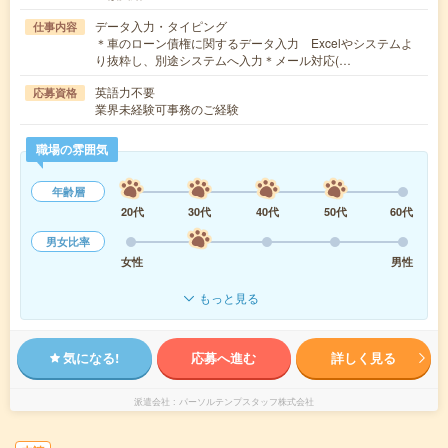
データ入力・タイピング
仕事内容
＊車のローン債権に関するデータ入力 Excelやシステムよ
り抜粋し、別途システムへ入力＊メール対応(…
英語力不要
応募資格
業界未経験可事務のご経験
職場の雰囲気
年齢層
20代
30代
40代
50代
60代
男女比率
女性
男性
もっと見る
気になる!
応募へ進む
詳しく見る
派遣会社
パーソルテンプスタッフ株式会社