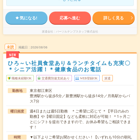
気になる!
応募へ進む
詳しく見る
派遣会社
パーソルテンプスタッフ株式会社
未読
掲載日
2026/08/06
NEW
ひろ～い社員食堂あり＆ランチタイムも充実〇
＊シニア活躍！＊健康食品のお電話
職種未経験OK
交通費別途支給あり
WEB登録OK
派遣
東京都江東区
勤務地
豊洲駅から徒歩5分／新豊洲駅から徒歩14分／月島駅からバ
ス7分
週4日または週5日勤務 ＊ご希望に応じて ＊【平日のみの
曜日頻度
勤務】や【曜日固定】なども柔軟に対応が可能！ ＊1ヶ月ご
とにシフトを提出できますので、お休み希望もご相談できま
す！
▼以下よりご希望お聞かせください！【いずれも10分の朝礼
時間