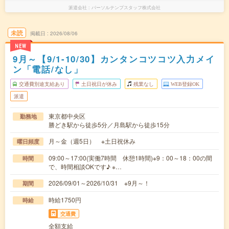
派遣会社
パーソルテンプスタッフ株式会社
未読
掲載日
2026/08/06
NEW
9月～【9/1-10/30】カンタンコツコツ入力メイ
ン「電話/なし」
交通費別途支給あり
土日祝日が休み
残業なし
WEB登録OK
派遣
東京都中央区
勤務地
勝どき駅から徒歩5分／月島駅から徒歩15分
月～金（週5日） ※土日祝休み
曜日頻度
09:00～17:00(実働7時間 休憩1時間)※9：00～18：00の間
時間
で、時間相談OKです♪ ※…
2026/09/01～2026/10/31 ※9月～！
期間
時給1750円
時給
交通費
全額支給