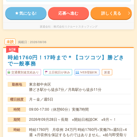
気になる!
応募へ進む
詳しく見る
派遣会社
株式会社リクルートスタッフィング
未読
掲載日
2026/08/06
NEW
時給1760円！17時まで＊【コツコツ】勝どき
で一般事務
交通費別途支給あり
土日祝日が休み
WEB登録OK
派遣
東京都中央区
勤務地
勝どき駅から徒歩7分／月島駅から徒歩11分
月～金／週5日
曜日頻度
09:00-17:00（休憩60分）実働7時間
時間
2026年09月28日～長期 ※開始日相談OK ※9月～！
期間
時給1760円 月収例 24万円 時給1760円×実働7h×週5日×4
時給
週 ※月収例を保証するものではありません。※給与即受取り