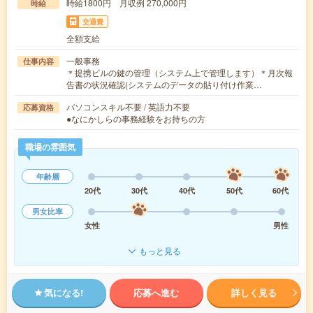
時給1800円 月収例 270,000円
時給
交通費
全額支給
一般事務
仕事内容
＊提携ビルの鍵の管理（システム上で管理します）＊月次報
告書の状況確認(システムのデータの貼り付け作業…
パソコンスキル不要 / 英語力不要
応募資格
●なにかしらの事務経験をお持ちの方
職場の雰囲気
年齢層
20代
30代
40代
50代
60代
男女比率
女性
男性
もっと見る
気になる!
応募へ進む
詳しく見る