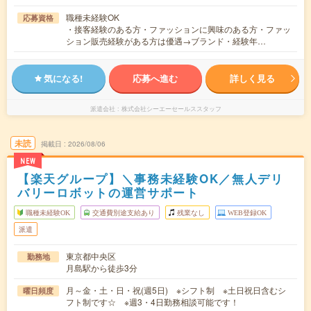
職種未経験OK
応募資格
・接客経験のある方・ファッションに興味のある方・ファッ
ション販売経験がある方は優遇→ブランド・経験年…
気になる!
応募へ進む
詳しく見る
派遣会社
株式会社シーエーセールススタッフ
未読
掲載日
2026/08/06
NEW
【楽天グループ】＼事務未経験OK／無人デリ
バリーロボットの運営サポート
職種未経験OK
交通費別途支給あり
残業なし
WEB登録OK
派遣
東京都中央区
勤務地
月島駅から徒歩3分
月～金・土・日・祝(週5日) ※シフト制 ※土日祝日含むシ
曜日頻度
フト制です☆ ※週3・4日勤務相談可能です！