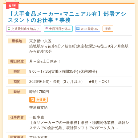
NEW
【大手食品メーカー×マニュアル有】部署アシ
スタントのお仕事＊事務
交通費別途支給あり
土日祝日が休み
WEB登録OK
派遣
東京都中央区
勤務地
築地駅から徒歩9分／新富町(東京都)駅から徒歩9分／月島駅
から徒歩10分
月～金※土日休み！
曜日頻度
9:00～17:35(実働:7時間35分) (休憩60分)
時間
2026/9/上旬～長期（3カ月以上） ★9月～OK！
期間
時給1750円
時給
交通費
交通費支給
一般事務
仕事内容
【食品メーカーでの一般事務】事務・秘書関係業務、基幹シ
ステムでの会計処理、表計算ソフトでのデータ入力…
英語力不要
応募資格