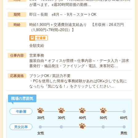
が選べます。※週30時間前後の勤務…
即日～長期 ※8月～・9月～スタートOK
期間
時給1,900円＋交通費別途支給あり 【月収例：26.6万円
時給
（1,900円×7時間×20日）】
交通費
全額支給
営業事務
仕事内容
服装自由＊オフィスが禁煙～仕事内容～・データ入力・請求
書発行・備品発注・ファイリング・電話、来客対応…
ブランクOK / 英語力不要
応募資格
・PCを使用した簡単な事務経験があればOK※少しでも気に
なったら『気になる！』をクリックしてください…
職場の雰囲気
年齢層
20代
30代
40代
50代
60代
男女比率
女性
男性