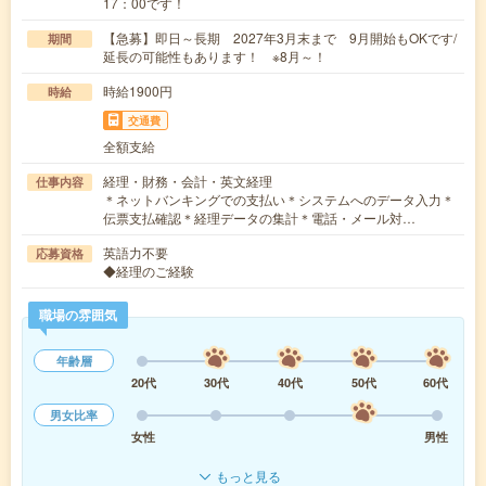
17：00です！
【急募】即日～長期 2027年3月末まで 9月開始もOKです/
期間
延長の可能性もあります！ ※8月～！
時給1900円
時給
交通費
全額支給
経理・財務・会計・英文経理
仕事内容
＊ネットバンキングでの支払い＊システムへのデータ入力＊
伝票支払確認＊経理データの集計＊電話・メール対…
英語力不要
応募資格
◆経理のご経験
職場の雰囲気
年齢層
20代
30代
40代
50代
60代
男女比率
女性
男性
もっと見る