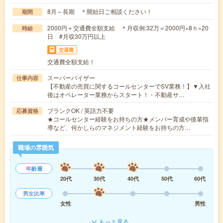
8月～長期 ＊開始日ご相談ください！
期間
2000円＋交通費全額支給 ＊月収例:32万＝2000円×8ｈ×20
時給
日 #月収30万円以上
交通費
交通費全額支給！
スーパーバイザー
仕事内容
【不動産の売買に関するコールセンターでSV業務！】▼入社
後はオペレーター業務からスタート！・不動産サ…
ブランクOK / 英語力不要
応募資格
★コールセンター経験をお持ちの方★メンバー育成や後輩指
導など、何かしらのマネジメント経験をお持ちの方…
職場の雰囲気
年齢層
20代
30代
40代
50代
60代
男女比率
女性
男性
もっと見る