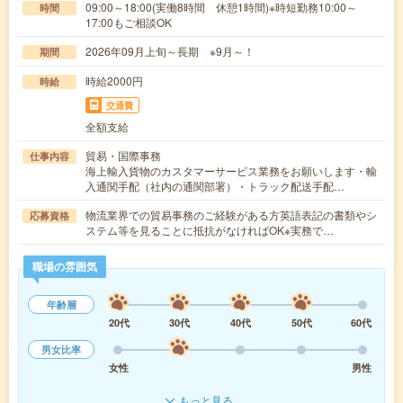
09:00～18:00(実働8時間 休憩1時間)※時短勤務10:00～
時間
17:00もご相談OK
2026年09月上旬～長期 ※9月～！
期間
時給2000円
時給
交通費
全額支給
貿易・国際事務
仕事内容
海上輸入貨物のカスタマーサービス業務をお願いします・輸
入通関手配（社内の通関部署）・トラック配送手配…
物流業界での貿易事務のご経験がある方英語表記の書類やシ
応募資格
ステム等を見ることに抵抗がなければOK※実務で…
職場の雰囲気
年齢層
20代
30代
40代
50代
60代
男女比率
女性
男性
もっと見る