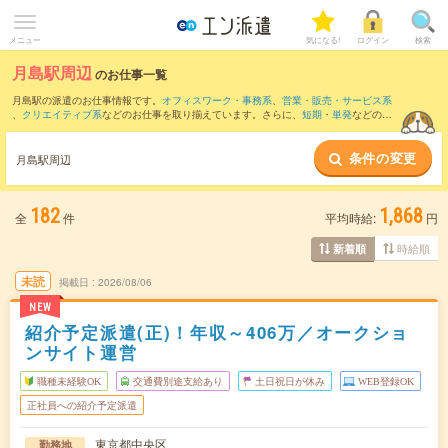
メニュー
気になる!
ログイン
検索
月島駅周辺
のお仕事一覧
月島駅の派遣のお仕事情報です。
オフィスワーク・事務系
、
営業・販売・サービス系
、
クリエイティブ系
などのお仕事を取り揃えています。さらに、
短期
・
単発
などの期
間や、
職種未経験OK
などのこだわり条件で絞り込んでいただけます。
条件の変更
また、
東京駅
・
新橋駅
・
有楽町駅
・
銀座駅
・
日本橋(東京都)駅
など近隣駅のお仕事もご
月島駅周辺
確認いただけます。
182
1,868
全
件
平均時給:
円
時給順
新着順
未読
掲載日
2026/08/06
NEW
紹介予定派遣(正)！年収～406万／オークショ
ンサイト運営
職種未経験OK
交通費別途支給あり
土日祝日が休み
WEB登録OK
正社員への紹介予定派遣
東京都中央区
勤務地