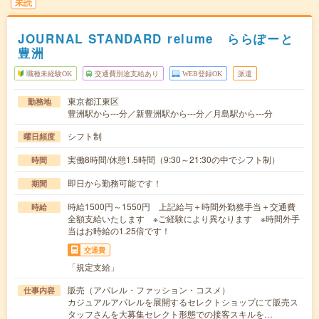
未読
JOURNAL STANDARD relume ららぽーと
豊洲
職種未経験OK
交通費別途支給あり
WEB登録OK
派遣
東京都江東区
勤務地
豊洲駅から---分／新豊洲駅から---分／月島駅から---分
シフト制
曜日頻度
実働8時間/休憩1.5時間（9:30～21:30の中でシフト制）
時間
即日から勤務可能です！
期間
時給1500円～1550円 上記給与＋時間外勤務手当＋交通費
時給
全額支給いたします ※ご経験により異なります ※時間外手
当はお時給の1.25倍です！
交通費
「規定支給」
販売（アパレル・ファッション・コスメ）
仕事内容
カジュアルアパレルを展開するセレクトショップにて販売ス
タッフさんを大募集セレクト形態での接客スキルを…