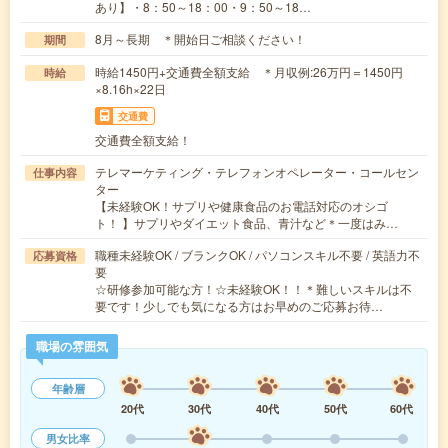
あり】・8：50～18：00・9：50～18…
8月～長期 ＊開始日ご相談ください！
期間
時給1450円+交通費全額支給 ＊月収例:26万円＝1450円
時給
×8.16h×22日
交通費
交通費全額支給！
テレマーケティング・テレフォンオペレーター・コールセン
仕事内容
ター
【未経験OK！サプリや健康食品のお電話対応のオシゴ
ト！ 】サプリやダイエット食品、青汁など＊一度はみ…
職種未経験OK / ブランクOK / パソコンスキル不要 / 英語力不
応募資格
要
☆研修参加可能な方！☆未経験OK！！＊難しいスキルは不
要です！少しでも気になる方はお早めのご応募お待…
職場の雰囲気
年齢層
20代
30代
40代
50代
60代
男女比率