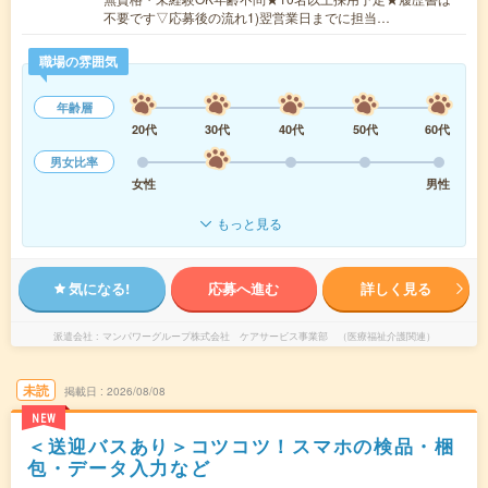
不要です▽応募後の流れ1)翌営業日までに担当…
職場の雰囲気
年齢層
20代
30代
40代
50代
60代
男女比率
女性
男性
もっと見る
気になる!
応募へ進む
詳しく見る
派遣会社
マンパワーグループ株式会社 ケアサービス事業部 （医療福祉介護関連）
未読
掲載日
2026/08/08
NEW
＜送迎バスあり＞コツコツ！スマホの検品・梱
包・データ入力など