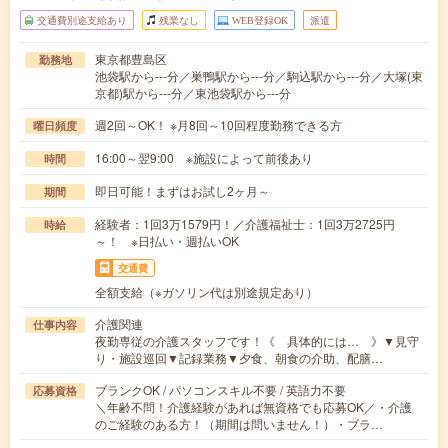
交通費別途支給あり
残業なし
WEB登録OK
派遣
東京都豊島区
勤務地
池袋駅から---分／巣鴨駅から---分／駒込駅から---分／大塚(東
京都)駅から---分／東池袋駅から---分
週2回～OK！ ※月8回～10回程度勤務できる方
曜日頻度
16:00～翌9:00 ※施設によって前後あり
時間
即日可能！まずはお試し2ヶ月～
期間
経験者：1回3万1579円！／介護福祉士：1回3万2725円
時給
～！ ※日払い・週払いOK
交通費
全額支給（※ガソリン代は別途規定あり）
介護関連
仕事内容
夜勤専従の介護スタッフです！《 具体的には… 》▼見守
り・施設巡回▼記録業務▼夕食、朝食の介助、配膳…
ブランクOK / パソコンスキル不要 / 英語力不要
応募資格
＼年齢不問！介護経験があれば無資格でも応募OK／・介護
のご経験のある方！（期間は問いません！）・ブラ…