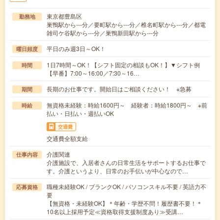
東京都豊島区
勤務地
巣鴨駅から---分／要町駅から---分／椎名町駅から---分／都電
雑司ケ谷駅から---分／巣鴨新田駅から---分
平日のみ週3日～OK！
曜日頻度
1日7時間～OK！【シフト固定の相談もOK！】▼シフト例
時間
【早番】7:00～16:00／7:30～16…
長期のお仕事です。開始日はご相談ください！ ※急募
期間
無資格未経験：時給1600円～ 経験者：時給1800円～ ※前
時給
払い・日払い・週払いOK
交通費
交通費全額支給
介護関連
仕事内容
介護施設で、入居者さんの日常生活をサポートするお仕事で
す。介護というより、日常のお手伝いが中心なので…
職種未経験OK / ブランクOK / パソコンスキル不要 / 英語力不
応募資格
要
【無資格・未経験OK】＊年齢・学歴不問！履歴書不要！＊
10名以上採用予定≪資格取得支援制度あり≫受講…