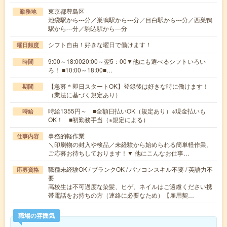
東京都豊島区
勤務地
池袋駅から---分／巣鴨駅から---分／目白駅から---分／西巣鴨
駅から---分／駒込駅から---分
シフト自由！好きな曜日で働けます！
曜日頻度
9:00～18:0020:00～翌5：00▼他にも選べるシフトいろい
時間
ろ！ ■10:00～18:00■…
【急募＊即日スタートOK】登録後は好きな時に働けます！
期間
（業法に基づく規定あり）
時給1355円～ ■全額日払いOK（規定あり）※現金払いも
時給
OK！ ■初勤務手当（※規定による）
事務的軽作業
仕事内容
＼印刷物の封入や検品／未経験から始められる簡単軽作業。
ご応募お待ちしております！▼ 他にこんなお仕事…
職種未経験OK / ブランクOK / パソコンスキル不要 / 英語力不
応募資格
要
高校生は不可過度な染髪、ヒゲ、ネイルはご遠慮ください携
帯電話をお持ちの方（連絡に必要なため）【雇用契…
職場の雰囲気