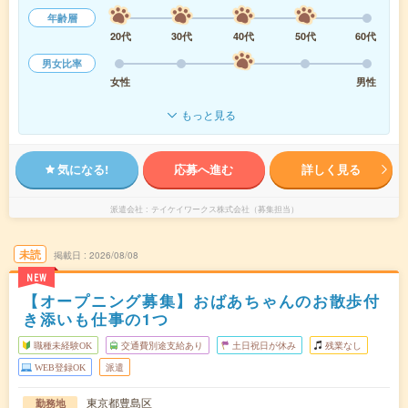
年齢層
20代
30代
40代
50代
60代
男女比率
女性
男性
もっと見る
気になる!
応募へ進む
詳しく見る
派遣会社
テイケイワークス株式会社（募集担当）
未読
掲載日
2026/08/08
NEW
【オープニング募集】おばあちゃんのお散歩付
き添いも仕事の1つ
職種未経験OK
交通費別途支給あり
土日祝日が休み
残業なし
WEB登録OK
派遣
東京都豊島区
勤務地