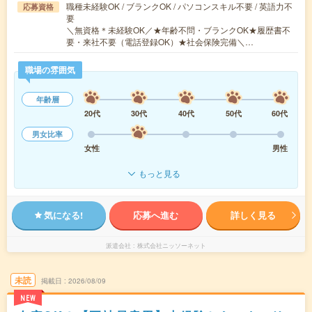
職種未経験OK / ブランクOK / パソコンスキル不要 / 英語力不
応募資格
要
＼無資格＊未経験OK／★年齢不問・ブランクOK★履歴書不
要・来社不要（電話登録OK）★社会保険完備＼…
職場の雰囲気
年齢層
20代
30代
40代
50代
60代
男女比率
女性
男性
もっと見る
気になる!
応募へ進む
詳しく見る
派遣会社
株式会社ニッソーネット
未読
掲載日
2026/08/09
NEW