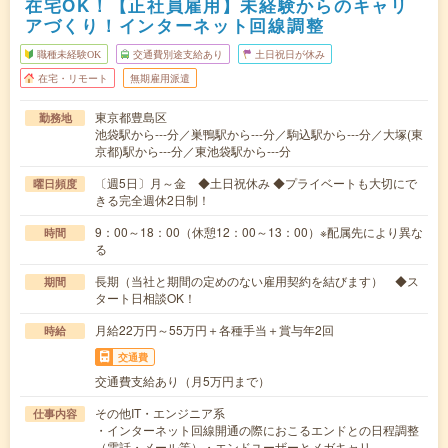
在宅OK！【正社員雇用】未経験からのキャリ
アづくり！インターネット回線調整
職種未経験OK
交通費別途支給あり
土日祝日が休み
在宅・リモート
無期雇用派遣
東京都豊島区
勤務地
池袋駅から---分／巣鴨駅から---分／駒込駅から---分／大塚(東
京都)駅から---分／東池袋駅から---分
〔週5日〕月～金 ◆土日祝休み ◆プライベートも大切にで
曜日頻度
きる完全週休2日制！
9：00～18：00（休憩12：00～13：00）※配属先により異な
時間
る
長期（当社と期間の定めのない雇用契約を結びます） ◆ス
期間
タート日相談OK！
月給22万円～55万円＋各種手当＋賞与年2回
時給
交通費
交通費支給あり（月5万円まで）
その他IT・エンジニア系
仕事内容
・インターネット回線開通の際におこるエンドとの日程調整
（電話・メール等）・エンドユーザーとメガキャリ…