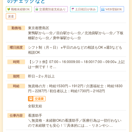
のチェックなど
職種未経験OK
交通費別途支給あり
土日祝日が休み
WEB登録OK
派遣
東京都豊島区
勤務地
巣鴨駅から---分／目白駅から---分／北池袋駅から---分／下板
橋駅から---分／庚申塚駅から---分
シフト制（月～日） ※平日のみなどの相談もOK ※週3なども
曜日頻度
相談OK
【シフト例】07:00～16:0009:00～18:0017:00～09:00※ 上記
時間
は一例です！そ…
即日～2ヶ月以上
期間
無資格の方：時給1530円～1912円 / 介護福祉士：時給1830
時給
円～2287円 / 初任者以上：時給1730円～2162円
交通費
全額支給
看護助手
仕事内容
＼無資格・未経験OKの看護助手／医療行為は一切行わない
ので未経験でも安心！▽具体的には…・リネンやシ…