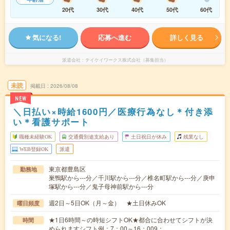
20代
30代
40代
50代
60代
気になる!
応募へ進む
詳しく見る
派遣会社
テイケイワークス株式会社（募集担当）
未読
掲載日
2026/08/08
NEW
＼日払い×時給1600円／医療行為なし＊付き添
い＊看護サポート
職種未経験OK
交通費別途支給あり
土日祝日が休み
残業なし
WEB登録OK
派遣
東京都豊島区
勤務地
巣鴨駅から---分／千川駅から---分／椎名町駅から---分／庚申
塚駅から---分／鬼子母神前駅から---分
週2日～5日OK（月～金） ★土日休みOK
曜日頻度
★1日6時間～の時短シフトOK★都合に合わせてシフトが決
時間
められますシフト例：7：00～16：009：…