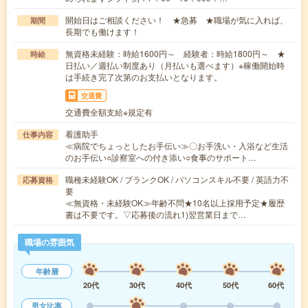
開始日はご相談ください！ ★急募 ★職場が気に入れば、
期間
長期でも働けます！
無資格未経験：時給1600円～ 経験者：時給1800円～ ★
時給
日払い／週払い制度あり（月払いも選べます）※稼働開始時
は手続き完了次第のお支払いとなります。
交通費
交通費全額支給※規定有
看護助手
仕事内容
≪病院でちょっとしたお手伝い≫〇お手洗い・入浴など生活
のお手伝い○診察室への付き添い○食事のサポート…
職種未経験OK / ブランクOK / パソコンスキル不要 / 英語力不
応募資格
要
≪無資格・未経験OK≫年齢不問★10名以上採用予定★履歴
書は不要です。▽応募後の流れ1)翌営業日まで…
職場の雰囲気
年齢層
20代
30代
40代
50代
60代
男女比率