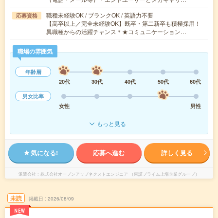
職種未経験OK / ブランクOK / 英語力不要
応募資格
【高卒以上／完全未経験OK】既卒・第二新卒も積極採用！
異職種からの活躍チャンス＊★コミュニケーション…
職場の雰囲気
年齢層
20代
30代
40代
50代
60代
男女比率
女性
男性
もっと見る
気になる!
応募へ進む
詳しく見る
派遣会社
株式会社オープンアップネクストエンジニア （東証プライム上場企業グループ）
未読
掲載日
2026/08/09
NEW