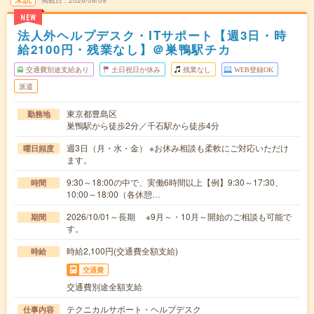
掲載日
2026/08/09
NEW
法人外ヘルプデスク・ITサポート【週3日・時
給2100円・残業なし】＠巣鴨駅チカ
交通費別途支給あり
土日祝日が休み
残業なし
WEB登録OK
派遣
東京都豊島区
勤務地
巣鴨駅から徒歩2分／千石駅から徒歩4分
週3日（月・水・金） ※お休み相談も柔軟にご対応いただけ
曜日頻度
ます。
9:30～18:00の中で、実働6時間以上【例】9:30～17:30、
時間
10:00～18:00（各休憩…
2026/10/01～長期 ※9月～・10月～開始のご相談も可能で
期間
す。
時給2,100円(交通費全額支給)
時給
交通費
交通費別途全額支給
テクニカルサポート・ヘルプデスク
仕事内容