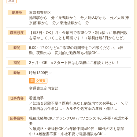
派遣
東京都豊島区
勤務地
池袋駅から---分／巣鴨駅から---分／駒込駅から---分／大塚(東
京都)駅から---分／東池袋駅から---分
【週3日～OK】月～金曜日で希望シフト制 ※徐々に勤務回数
曜日頻度
を増やしていくことも可能です！（最初は週3日からなど）
9:00～17:00など※ご希望の時間帯をご相談ください。※日
時間
勤、夜勤のみ、変則的な勤務等も相談OK…
2ヶ月～OK ※スタート日はお気軽にご相談ください！
期間
時給1300円～
時給
交通費
交通費規定内支給
看護助手
仕事内容
／知識＆経験不要＊医療行為なし病院内でのお手伝い！＼▽
具体的なお仕事は…・カルテや処方薬の運搬・備品…
職種未経験OK / ブランクOK / パソコンスキル不要 / 英語力不
応募資格
要
＼無資格・未経験OK／※年齢不問※50代・60代の方も活躍
中！※履歴書不要・来社不要で電話相談もOK…