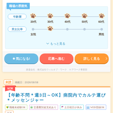
職場の雰囲気
年齢層
20代
30代
40代
50代
60代
男女比率
女性
男性
もっと見る
気になる!
応募へ進む
詳しく見る
派遣会社
株式会社ウィルオブ・ワーク ケアワーク事業部
未読
掲載日
2026/08/08
NEW
【年齢不問＊週3日～OK】病院内でカルテ運び
＊メッセンジャー
職種未経験OK
交通費別途支給あり
土日祝日が休み
WEB登録OK