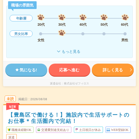
職場の雰囲気
年齢層
20代
30代
40代
50代
60代
男女比率
女性
男性
もっと見る
気になる!
応募へ進む
詳しく見る
派遣会社
株式会社ゼフィロス
未読
掲載日
2026/08/08
NEW
【豊島区で働ける！】施設内で生活サポートの
お仕事＊生活圏内で完結！
職種未経験OK
交通費別途支給あり
土日祝日が休み
WEB登録OK
派遣