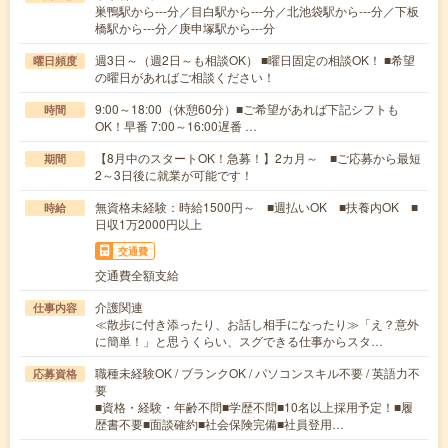
巣鴨駅から---分／目白駅から---分／北池袋駅から---分／下板
橋駅から---分／庚申塚駅から---分
週3日～（週2日～も相談OK） ■曜日固定の相談OK！ ■希望
曜日頻度
の曜日があればご相談ください！
9:00～18:00（休憩60分）■ご希望があれば下記シフトも
時間
OK！早番 7:00～16:00遅番 …
【8月中のスタートOK！急募！】2カ月～ ■ご応募から最短
期間
2～3日後に就業が可能です！
無資格未経験：時給1500円～ ■週払いOK ■扶養内OK ■
時給
日収1万2000円以上
交通費
交通費全額支給
介護関連
仕事内容
≪散歩に付き添ったり、お話し相手になったり≫「え？意外
に簡単！」と思うくらい、スグできる仕事からスタ…
職種未経験OK / ブランクOK / パソコンスキル不要 / 英語力不
応募資格
要
■資格・経験・年齢不問■学歴不問■10名以上採用予定！■履
歴書不要■面談確約■社会保険完備■社員登用…