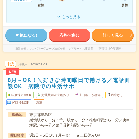
女性
男性
もっと見る
気になる!
応募へ進む
詳しく見る
派遣会社
マンパワーグループ株式会社 ケアサービス事業部 （医療福祉介護関連）
未読
掲載日
2026/08/08
NEW
8月～OK！＼好きな時間曜日で働ける／電話面
談OK！病院での生活サポ
職種未経験OK
交通費別途支給あり
土日祝日が休み
残業なし
WEB登録OK
派遣
東京都豊島区
勤務地
巣鴨駅から---分／千川駅から---分／椎名町駅から---分／庚申
塚駅から---分／鬼子母神前駅から---分
週2日～5日OK（月～金） ★土日休みOK
曜日頻度