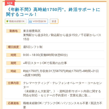
NEW
《年齢不問》高時給1750円*。終活サポートに
関するコール！
職種未経験OK
WEB登録OK
派遣
東京都豊島区
勤務地
巣鴨駅から徒歩3分／駒込駅から徒歩15分／千石駅からバス
15分
週5日シフト制
曜日頻度
9:00～18:00(実働8時間/休憩60分)
時間
※即日スタートOKで長期のお仕事
期間
時給1750円 月収例:31万5875円(時給1750円×8時間×21日
時給
+残業10時間)
テレマーケティング・テレフォンオペレーター・コールセン
仕事内容
ター
《未経験さん大歓迎*。》・資料請求/サポート内容に関する
問合せ対応・セミナーの予約受付・営業社員に取…
職種未経験OK / ブランクOK / パソコンスキル不要 / 英語力不
応募資格
要