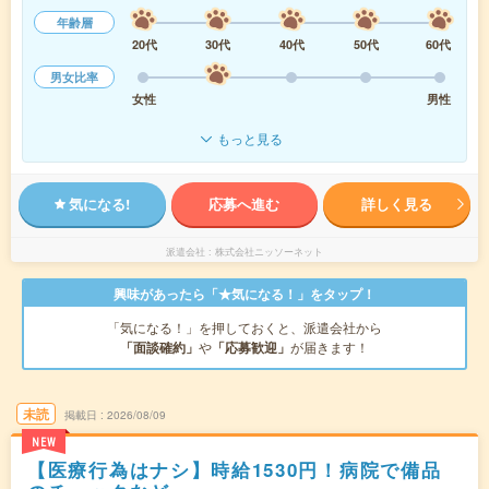
年齢層
20代
30代
40代
50代
60代
男女比率
女性
男性
もっと見る
気になる!
応募へ進む
詳しく見る
派遣会社
株式会社ニッソーネット
興味があったら「★気になる！」をタップ！
「気になる！」を押しておくと、派遣会社から
「面談確約」
や
「応募歓迎」
が届きます！
未読
掲載日
2026/08/09
NEW
【医療行為はナシ】時給1530円！病院で備品