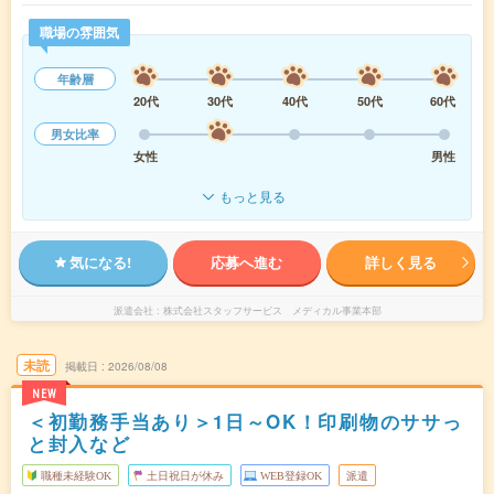
職場の雰囲気
年齢層
20代
30代
40代
50代
60代
男女比率
女性
男性
もっと見る
気になる!
応募へ進む
詳しく見る
派遣会社
株式会社スタッフサービス メディカル事業本部
未読
掲載日
2026/08/08
NEW
＜初勤務手当あり＞1日～OK！印刷物のササっ
と封入など
職種未経験OK
土日祝日が休み
WEB登録OK
派遣