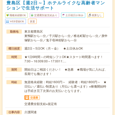
豊島区【週2日～】ホテルライクな高齢者マン
ションで生活サポート
職種未経験OK
交通費別途支給あり
土日祝日が休み
残業なし
WEB登録OK
派遣
東京都豊島区
勤務地
巣鴨駅から---分／千川駅から---分／椎名町駅から---分／庚申
塚駅から---分／鬼子母神前駅から---分
週2日～5日OK（月～金） ★土日休みOK
曜日頻度
★1日6時間～の時短シフトOK★スタート時間選べます！
時間
7:00～16:009:00～17:0011:…
開始日はご相談ください！ ★急募 ★職場が気に入れば、
期間
長期でも働けます！
無資格未経験：時給1600円～ 経験者：時給1800円～ ★
時給
日払い／週払い制度あり（月払いも選べます）※稼働開始時
は手続き完了次第のお支払いとなります。
交通費
交通費全額支給※規定有
介護関連
仕事内容