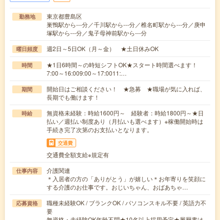
東京都豊島区
勤務地
巣鴨駅から---分／千川駅から---分／椎名町駅から---分／庚申
塚駅から---分／鬼子母神前駅から---分
週2日～5日OK（月～金） ★土日休みOK
曜日頻度
★1日6時間～の時短シフトOK★スタート時間選べます！
時間
7:00～16:009:00～17:0011:…
開始日はご相談ください！ ★急募 ★職場が気に入れば、
期間
長期でも働けます！
無資格未経験：時給1600円～ 経験者：時給1800円～★日
時給
払い／週払い制度あり（月払いも選べます）※稼働開始時は
手続き完了次第のお支払いとなります。
交通費
交通費全額支給※規定有
介護関連
仕事内容
＊入居者の方の「ありがとう」が嬉しい＊お年寄りを笑顔に
する介護のお仕事です。おじいちゃん、おばあちゃ…
職種未経験OK / ブランクOK / パソコンスキル不要 / 英語力不
応募資格
要
無資格・未経験OK年齢不問★10名以上採用予定★履歴書は