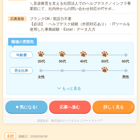
＼音楽教育を支える社団法人でのヘルプデスク／インフラ事
業部にて、社内外からの問い合わせ対応やITサポ…
ブランクOK / 英語力不要
応募資格
【必須】・ヘルプデスク経験（外部対応あり）・ITツールを
使用した事務経験・Excel：データ入力
職場の雰囲気
年齢層
20代
30代
40代
50代
60代
男女比率
女性
男性
もっと見る
気になる!
応募へ進む
詳しく見る
派遣会社
株式会社ビースタイル スマートキャリア
未読
掲載日
2026/08/08