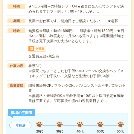
★1日6時間～の時短シフトOK★都合に合わせてシフトが決
時間
められますシフト例：7：00～16：009：…
長期のお仕事です。開始日はご相談ください！ ★急募
期間
無資格未経験：時給1600円～ 経験者：時給1800円～★日
時給
払い／週払い制度あり（月払いも選べます）※稼働開始時は
手続き完了次第のお支払いとなります。
交通費
交通費支給※規定有
看護助手
仕事内容
≪病院でちょっとしたお手伝い≫○シーツの交換やベッドメ
イキング〇お手洗い・入浴など生活のお手伝い○診…
職種未経験OK / ブランクOK / パソコンスキル不要 / 英語力不
応募資格
要
≪無資格・未経験OK≫年齢不問★10名以上採用予定★履歴
書は不要です。▽応募後の流れ1)翌営業日まで…
職場の雰囲気
年齢層
20代
30代
40代
50代
60代