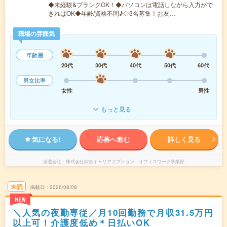
◆未経験&ブランクOK！◆パソコンは電話しながら入力がで
きればOK◆年齢/資格不問♪◇3名募集！お友…
職場の雰囲気
年齢層
20代
30代
40代
50代
60代
男女比率
女性
男性
もっと見る
気になる!
応募へ進む
詳しく見る
派遣会社
株式会社綜合キャリアオプション オフィスワーク事業部
未読
掲載日
2026/08/08
NEW
＼人気の夜勤専従／月10回勤務で月収31.5万円
以上可！介護度低め＊日払いOK