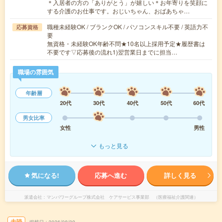
＊入居者の方の「ありがとう」が嬉しい＊お年寄りを笑顔に
する介護のお仕事です。おじいちゃん、おばあちゃ…
職種未経験OK / ブランクOK / パソコンスキル不要 / 英語力不
応募資格
要
無資格・未経験OK年齢不問★10名以上採用予定★履歴書は
不要です▽応募後の流れ1)翌営業日までに担当…
職場の雰囲気
年齢層
20代
30代
40代
50代
60代
男女比率
女性
男性
もっと見る
気になる!
応募へ進む
詳しく見る
派遣会社
マンパワーグループ株式会社 ケアサービス事業部 （医療福祉介護関連）
未読