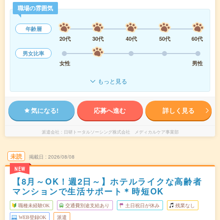
職場の雰囲気
年齢層
20代
30代
40代
50代
60代
男女比率
女性
男性
もっと見る
気になる!
応募へ進む
詳しく見る
派遣会社
日研トータルソーシング株式会社 メディカルケア事業部
未読
掲載日
2026/08/08
NEW
【8月～OK！週2日～】ホテルライクな高齢者
マンションで生活サポート＊時短OK
職種未経験OK
交通費別途支給あり
土日祝日が休み
残業なし
WEB登録OK
派遣