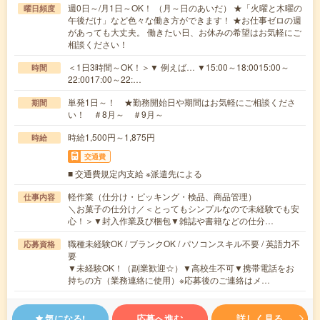
週0日～/月1日～OK！ （月～日のあいだ） ★「火曜と木曜の
曜日頻度
午後だけ」など色々な働き方ができます！ ★お仕事ゼロの週
があっても大丈夫。 働きたい日、お休みの希望はお気軽にご
相談ください！
＜1日3時間～OK！＞▼ 例えば… ▼15:00～18:0015:00～
時間
22:0017:00～22:…
単発1日～！ ★勤務開始日や期間はお気軽にご相談くださ
期間
い！ ＃8月～ ＃9月～
時給1,500円～1,875円
時給
交通費
■ 交通費規定内支給 ※派遣先による
軽作業（仕分け・ピッキング・検品、商品管理）
仕事内容
＼お菓子の仕分け／＜とってもシンプルなので未経験でも安
心！＞▼封入作業及び梱包▼雑誌や書籍などの仕分…
職種未経験OK / ブランクOK / パソコンスキル不要 / 英語力不
応募資格
要
▼未経験OK！（副業歓迎☆）▼高校生不可▼携帯電話をお
持ちの方（業務連絡に使用）※応募後のご連絡はメ…
気になる!
応募へ進む
詳しく見る