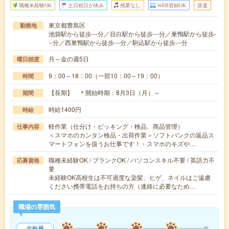
職種未経験OK
土日祝日が休み
残業なし
WEB登録OK
派遣
東京都豊島区
勤務地
池袋駅から徒歩---分／目白駅から徒歩---分／巣鴨駅から徒歩-
--分／西巣鴨駅から徒歩---分／駒込駅から徒歩---分
月～金の週5日
曜日頻度
9：00～18：00（一部10：00～19：00）
時間
【長期】 ＊開始時期：8月3日（月）～
期間
時給1400円
時給
軽作業（仕分け・ピッキング・検品、商品管理）
仕事内容
＜スマホのカンタン検品・出荷作業＞ソフトバンクの返品ス
マートフォンを扱うお仕事です！・スマホのキズや…
職種未経験OK / ブランクOK / パソコンスキル不要 / 英語力不
応募資格
要
未経験OK高校生は不可過度な染髪、ヒゲ、ネイルはご遠慮
ください携帯電話をお持ちの方（連絡に必要なため…
職場の雰囲気
年齢層