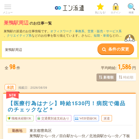
メニュー
気になる!
ログイン
検索
巣鴨駅周辺
のお仕事一覧
巣鴨駅の派遣のお仕事情報です。
オフィスワーク・事務系
、
営業・販売・サービス系
、
クリエイティブ系
などのお仕事を取り揃えています。さらに、
短期
・
単発
などの期
間や、
職種未経験OK
などのこだわり条件で絞り込んでいただけます。
条件の変更
また、
池袋駅
・
飯田橋駅
・
神保町駅
・
九段下駅
・
御茶ノ水駅
など近隣駅のお仕事もご
巣鴨駅周辺
確認いただけます。
98
1,586
全
件
平均時給:
円
時給順
新着順
未読
掲載日
2026/08/09
NEW
【医療行為はナシ】時給1530円！病院で備品
のチェックなど＊
職種未経験OK
交通費別途支給あり
WEB登録OK
派遣
東京都豊島区
勤務地
巣鴨駅から---分／目白駅から---分／北池袋駅から---分／下板