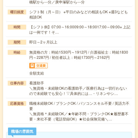
橋駅から---分／庚申塚駅から---分
シフト制（月～日） ※平日のみなどの相談もOK ※週3なども
曜日頻度
相談OK
【シフト例】07:00～16:0009:00～18:0017:00～09:00※ 上記
時間
は一例です！そ…
即日～2ヶ月以上
期間
無資格の方：時給1530円～1912円 / 介護福祉士：時給1830
時給
円～2287円 / 初任者以上：時給1730円～2162円
交通費
全額支給
看護助手
仕事内容
＼無資格・未経験OKの看護助手／医療行為は一切行わない
ので未経験でも安心！▽具体的には…・リネンやシ…
職種未経験OK / ブランクOK / パソコンスキル不要 / 英語力不
応募資格
要
＼無資格＊未経験OK／★年齢不問・ブランクOK★履歴書不
要・来社不要（電話登録OK）★社会保険完備＼…
職場の雰囲気