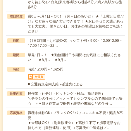
から徒歩5分／白丸(東京都)駅から徒歩5分／鳩ノ巣駅から徒
歩5分
週0日～/月1日～OK！ （月～日のあいだ） ★「土曜と日曜だ
曜日頻度
け」など色々な働き方ができます！ ★お仕事ゼロの週があっ
ても大丈夫。 働きたい日、お休みの希望はお気軽にご相談く
ださい！
【1日3時間～も相談OK!】＜シフト例＞9:00～12:0012:00～
時間
17:00 17:00～22…
単発1日～！ ★勤務開始日や期間はお気軽にご相談くださ
期間
い！ ＃8月～ ＃9月～
時給1,200円～1,625円
時給
交通費
■ 交通費規定内支給 ※派遣先による
軽作業（仕分け・ピッキング・検品、商品管理）
仕事内容
＼チラシの仕分け／＜とってもシンプルなので未経験でも安
心！＞▼封入作業及び梱包▼雑誌や書籍などの仕分…
職種未経験OK / ブランクOK / パソコンスキル不要 / 英語力不
応募資格
要
▼未経験OK！（副業歓迎☆）▼高校生不可▼携帯電話をお
持ちの方（業務連絡に使用）※応募後のご連絡はメ…