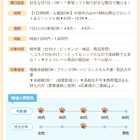
好きな日1日～OK！＊希望シフト制で好きな曜日で働ける！
曜日頻度
【1日3時間～も相談OK!】午前中のみや18時以降などのシフ
時間
トあり！シフト例▼9:00～12:00▼…
1日だけの単発OK！＃8月～ ＃9月～
期間
時給1,200円～1,625円
時給
軽作業（仕分け・ピッキング・検品、商品管理）
仕事内容
＼コスメの仕分け／＜とってもシンプルなので未経験でも安
心！＞▼チョコレート商品の箱詰め・ラベル貼り・…
職種未経験OK / ブランクOK / パソコンスキル不要 / 英語力不
応募資格
要
▼未経験OK！（副業歓迎☆）▼高校生不可▼携帯電話をお
持ちの方（業務連絡に使用）※応募後のご連絡はメ…
職場の雰囲気
年齢層
20代
30代
40代
50代
60代
男女比率
女性
男性