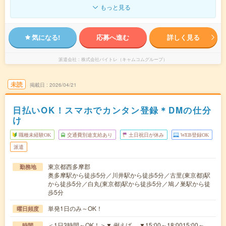
もっと見る
気になる!
応募へ進む
詳しく見る
派遣会社
株式会社バイトレ（キャムコムグループ）
未読
掲載日
2026/04/21
日払いOK！スマホでカンタン登録＊DMの仕分
け
職種未経験OK
交通費別途支給あり
土日祝日が休み
WEB登録OK
派遣
東京都西多摩郡
勤務地
奥多摩駅から徒歩5分／川井駅から徒歩5分／古里(東京都)駅
から徒歩5分／白丸(東京都)駅から徒歩5分／鳩ノ巣駅から徒
歩5分
単発1日のみ～OK！
曜日頻度
＜1日3時間～OK！＞▼ 例えば… ▼15:00～18:0015:00～
時間