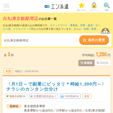
メニュー
気になる!
ログイン
検索
白丸(東京都)駅周辺
のお仕事一覧
白丸(東京都)駅の派遣のお仕事情報です。
オフィスワーク・事務系
、
営業・販売・サー
ビス系
、
クリエイティブ系
などのお仕事を取り揃えています。さらに、
短期
・
単発
な
どの期間や、
職種未経験OK
などのこだわり条件で絞り込んでいただけます。
条件の変更
また、
日向和田駅
・
軍畑駅
・
二俣尾駅
・
石神前駅
・
宮ノ平駅
など近隣駅のお仕事もご
白丸(東京都)駅周辺
確認いただけます。
3
1,200
全
件
平均時給:
円
時給順
新着順
未読
掲載日
2026/06/26
〈月1日～で副業にピッタリ＊時給1,200円～〉
チラシのカンタン仕分け
職種未経験OK
交通費別途支給あり
WEB登録OK
派遣
東京都西多摩郡
勤務地
奥多摩駅から徒歩5分／川井駅から徒歩5分／古里(東京都)駅