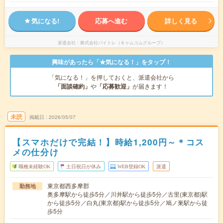
気になる!
応募へ進む
詳しく見る
派遣会社
株式会社バイトレ（キャムコムグループ）
興味があったら「★気になる！」をタップ！
「気になる！」を押しておくと、派遣会社から
「面談確約」
や
「応募歓迎」
が届きます！
未読
掲載日
2026/05/07
【スマホだけで完結！】時給1,200円～＊コス
メの仕分け
職種未経験OK
土日祝日が休み
WEB登録OK
派遣
東京都西多摩郡
勤務地
奥多摩駅から徒歩5分／川井駅から徒歩5分／古里(東京都)駅
から徒歩5分／白丸(東京都)駅から徒歩5分／鳩ノ巣駅から徒
歩5分