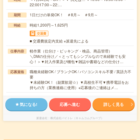
22:0017:00～22:…
1日だけの単発OK！ ＃8月～ ＃9月～
期間
時給1,200円～1,625円
時給
交通費
■ 交通費規定内支給 ※派遣先による
軽作業（仕分け・ピッキング・検品、商品管理）
仕事内容
＼DMの仕分け／＜とってもシンプルなので未経験でも安
心！＞▼封入作業及び梱包▼雑誌や書籍などの仕分け…
職種未経験OK / ブランクOK / パソコンスキル不要 / 英語力不
応募資格
要
▼未経験OK！（副業歓迎☆）▼高校生不可▼携帯電話をお
持ちの方（業務連絡に使用）※応募後のご連絡はメ…
気になる!
応募へ進む
詳しく見る
派遣会社
株式会社バイトレ（キャムコムグループ）