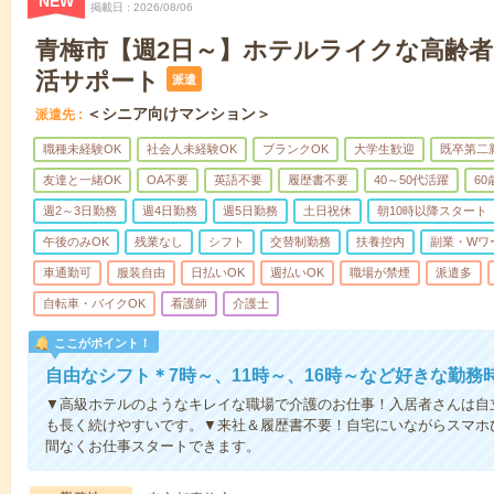
NEW
掲載日
2026/08/06
青梅市【週2日～】ホテルライクな高齢
活サポート
派遣
＜シニア向けマンション＞
派遣先
職種未経験OK
社会人未経験OK
ブランクOK
大学生歓迎
既卒第二
友達と一緒OK
OA不要
英語不要
履歴書不要
40～50代活躍
6
週2～3日勤務
週4日勤務
週5日勤務
土日祝休
朝10時以降スタート
午後のみOK
残業なし
シフト
交替制勤務
扶養控内
副業・Wワ
車通勤可
服装自由
日払いOK
週払いOK
職場が禁煙
派遣多
自転車・バイクOK
看護師
介護士
ここがポイント！
自由なシフト＊7時～、11時～、16時～など好きな勤務
▼高級ホテルのようなキレイな職場で介護のお仕事！入居者さんは自
も長く続けやすいです。▼来社＆履歴書不要！自宅にいながらスマホ
間なくお仕事スタートできます。