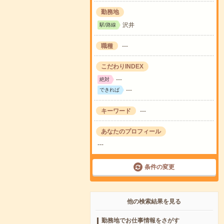
勤務地
沢井
駅/路線
職種
---
こだわりINDEX
---
絶対
---
できれば
キーワード
---
あなたのプロフィール
---
条件の変更
他の検索結果を見る
勤務地でお仕事情報をさがす