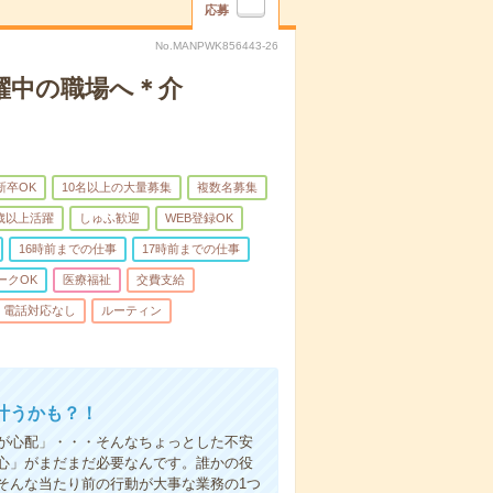
応募
No.MANPWK856443-26
躍中の職場へ＊介
新卒OK
10名以上の大量募集
複数名募集
0歳以上活躍
しゅふ歓迎
WEB登録OK
16時前までの仕事
17時前までの仕事
ークOK
医療福祉
交費支給
電話対応なし
ルーティン
叶うかも？！
事が心配」・・・そんなちょっとした不安
心」がまだまだ必要なんです。誰かの役
そんな当たり前の行動が大事な業務の1つ