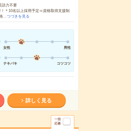
 英語力不要
！＊10名以上採用予定≪資格取得支援制
格…
つづきを見る
女性
男性
テキパキ
コツコツ
詳しく見る
一括
応募