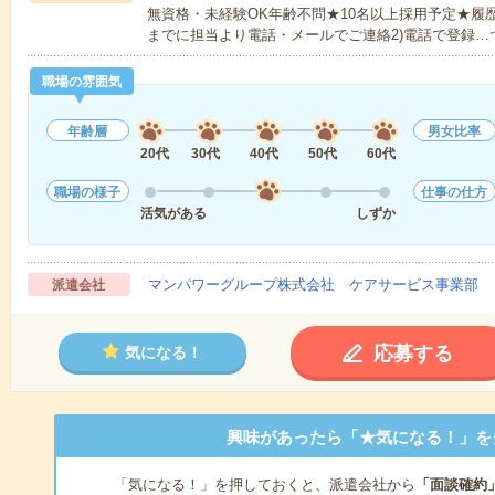
無資格・未経験OK年齢不問★10名以上採用予定★履
までに担当より電話・メールでご連絡2)電話で登録…
職場の雰囲気
年齢層
男女比率
20代
30代
40代
50代
60代
職場の様子
仕事の仕方
活気がある
しずか
マンパワーグループ株式会社 ケアサービス事業部 
派遣会社
応募する
気になる！
興味があったら「★気になる！」を
「気になる！」を押しておくと、派遣会社から
「面談確約