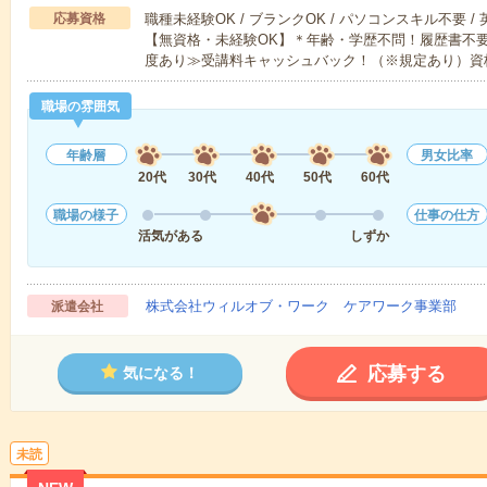
応募資格
職種未経験OK / ブランクOK / パソコンスキル不要 /
【無資格・未経験OK】＊年齢・学歴不問！履歴書不要
度あり≫受講料キャッシュバック！（※規定あり）資
職場の雰囲気
年齢層
男女比率
20代
30代
40代
50代
60代
職場の様子
仕事の仕方
活気がある
しずか
株式会社ウィルオブ・ワーク ケアワーク事業部
派遣会社
応募する
気になる！
未読