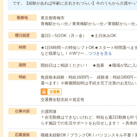
です。【経験があれば年齢に左右されづらい】今のうちから介護やっ
勤務地
東京都青梅市
青梅駅から---分／東青梅駅から---分／軍畑駅から---分
曜日頻度
週2日～5日OK（月～金） ★土日休みOK
時間
★1日6時間～の時短シフトOK★スタート時間選べます！7:00～1
など残業なし！※Wワー…
つづきを見る
期間
開始日はご相談ください！ ★急募 ★職場が気に入
時給
無資格未経験：時給1600円～ 経験者：時給1800
選べます）※稼働開始時は手続き完了次第のお支払い
交通費
交通費全額支給※規定有
仕事内容
介護関連
＊在宅勤務はできないけれど、時短も週2日勤務も叶
らす施設での生活サポートをお任せします！ ＜具体
応募資格
職種未経験OK / ブランクOK / パソコンスキル不要 /