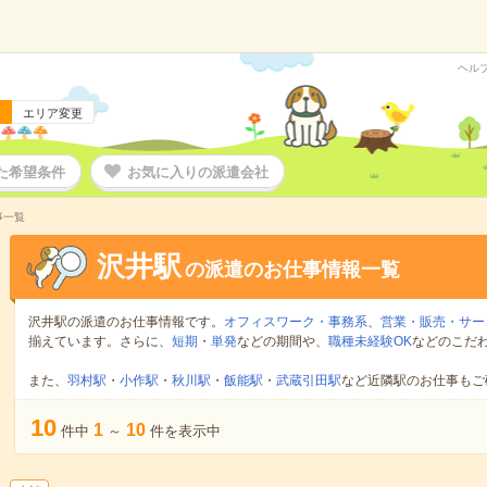
ヘル
エリア変更
た希望条件
お気に入りの派遣会社
事一覧
沢井駅
の派遣のお仕事情報一覧
沢井駅の派遣のお仕事情報です。
オフィスワーク・事務系
、
営業・販売・サー
揃えています。さらに、
短期
・
単発
などの期間や、
職種未経験OK
などのこだ
また、
羽村駅
・
小作駅
・
秋川駅
・
飯能駅
・
武蔵引田駅
など近隣駅のお仕事もご
10
1
10
件中
～
件を表示中