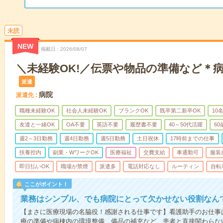
未読
NEW
掲載日
2026/08/07
＼未経験OK!／伝票や物品の準備など＊
派遣
病院
派遣先
職種未経験OK
社会人未経験OK
ブランクOK
既卒第二新卒OK
10
友達と一緒OK
OA不要
英語不要
履歴書不要
40～50代活躍
6
週2～3日勤務
週4日勤務
週5日勤務
土日祝休
17時前までの仕事
扶養控内
副業・WワークOK
医療福祉
交費支給
車通勤可
服装
即日払いOK
職場が禁煙
派遣多
電話対応なし
ルーティン
自転
ここがポイント！
業務はシンプル、でも病院にとって欠かせない役割なん
【まさに医療現場の名脇役！感謝される仕事です】看護助手のお仕事
療の準備や病棟内の環境整備、備品の補充など、患者と直接関わらな