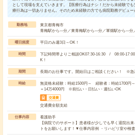
として現場を支えていきます。【医療行為はナシ！だから未経験でも
療行為は一切ありません。そのため未経験の方でも病院勤務デビュー
勤務地
東京都青梅市
青梅駅から---分／東青梅駅から---分／軍畑駅から---分
曜日頻度
平日のみ週3日～OK！
時間
下記時間帯よりご相談OK07:30-16:30 / 08:00-17:
K！
期間
長期のお仕事です。開始日はご相談ください！ ※急
時給
無資格未経験：時給1500円～ 経験者：時給1700円～ ■
＝14万4000円 ※前払い・日払い・週払いOK
交通費
交通費全額支給
仕事内容
看護助手
【病院でのサポート】患者様が少しでも早く退院出来
トをお願いします！▼仕事内容例 ・リハビリ室や検