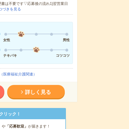
歴書は不要です▽応募後の流れ1)翌営業日
つづきを見る
女性
男性
テキパキ
コツコツ
（医療福祉介護関連）
詳しく見る
クリック！
」
や
「応募歓迎」
が届きます！