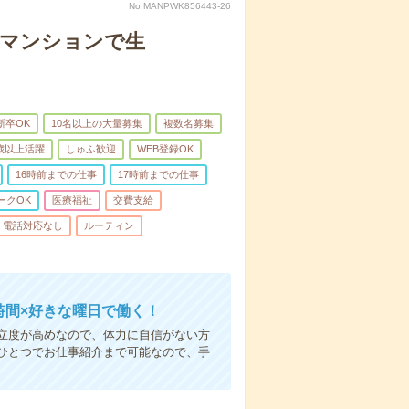
No.MANPWK856443-26
者マンションで生
新卒OK
10名以上の大量募集
複数名募集
0歳以上活躍
しゅふ歓迎
WEB登録OK
16時前までの仕事
17時前までの仕事
ークOK
医療福祉
交費支給
電話対応なし
ルーティン
時間×好きな曜日で働く！
立度が高めなので、体力に自信がない方
ひとつでお仕事紹介まで可能なので、手