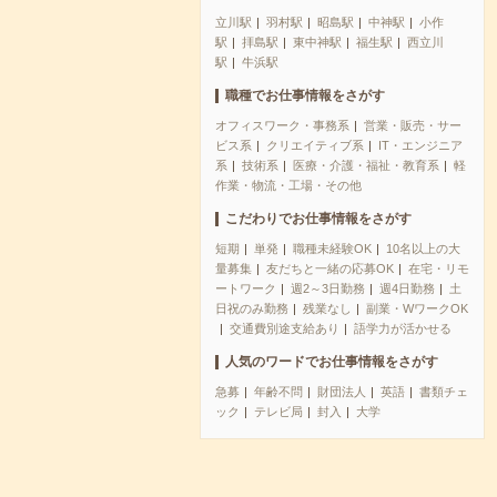
立川駅
羽村駅
昭島駅
中神駅
小作
駅
拝島駅
東中神駅
福生駅
西立川
駅
牛浜駅
職種でお仕事情報をさがす
オフィスワーク・事務系
営業・販売・サー
ビス系
クリエイティブ系
IT・エンジニア
系
技術系
医療・介護・福祉・教育系
軽
作業・物流・工場・その他
こだわりでお仕事情報をさがす
短期
単発
職種未経験OK
10名以上の大
量募集
友だちと一緒の応募OK
在宅・リモ
ートワーク
週2～3日勤務
週4日勤務
土
日祝のみ勤務
残業なし
副業・WワークOK
交通費別途支給あり
語学力が活かせる
人気のワードでお仕事情報をさがす
急募
年齢不問
財団法人
英語
書類チェ
ック
テレビ局
封入
大学