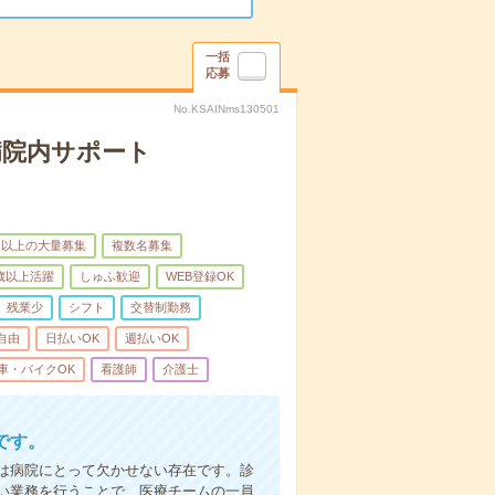
一括
応募
No.KSAINms130501
病院内サポート
名以上の大量募集
複数名募集
0歳以上活躍
しゅふ歓迎
WEB登録OK
残業少
シフト
交替制勤務
自由
日払いOK
週払いOK
車・バイクOK
看護師
介護士
です。
は病院にとって欠かせない存在です。診
い業務を行うことで、医療チームの一員