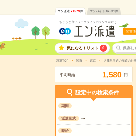
エン派遣
71573
件
エンバイト
82531
件
ちょうど良いワークライフバランスが叶う
関東版
気になる！リスト
0
保存し
派遣TOP
関東
東京
沢井駅周辺の派遣の仕
,
1
5
8
0
平均時給:
円
設定中の検索条件
期間
---
派遣形式
---
時給
---