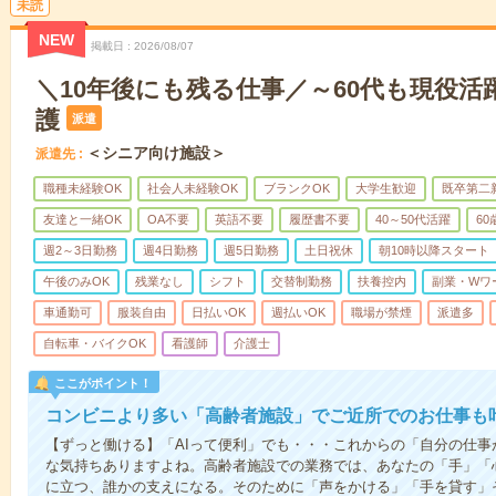
未読
NEW
掲載日
2026/08/07
＼10年後にも残る仕事／～60代も現役活
護
派遣
＜シニア向け施設＞
派遣先
職種未経験OK
社会人未経験OK
ブランクOK
大学生歓迎
既卒第二
友達と一緒OK
OA不要
英語不要
履歴書不要
40～50代活躍
6
週2～3日勤務
週4日勤務
週5日勤務
土日祝休
朝10時以降スタート
午後のみOK
残業なし
シフト
交替制勤務
扶養控内
副業・Wワ
車通勤可
服装自由
日払いOK
週払いOK
職場が禁煙
派遣多
自転車・バイクOK
看護師
介護士
ここがポイント！
コンビニより多い「高齢者施設」でご近所でのお仕事も
【ずっと働ける】「AIって便利」でも・・・これからの「自分の仕
な気持ちありますよね。高齢者施設での業務では、あなたの「手」「
に立つ、誰かの支えになる。そのために「声をかける」「手を貸す」