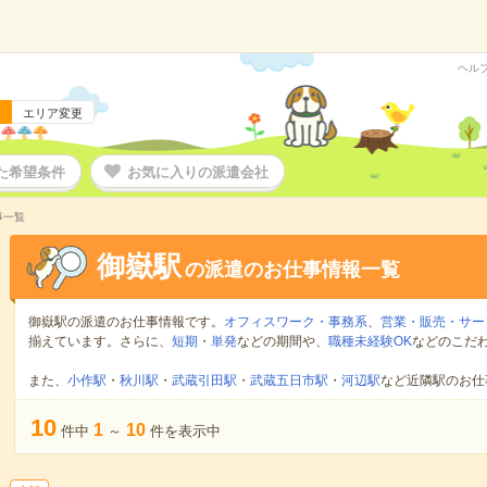
ヘル
エリア変更
た希望条件
お気に入りの派遣会社
事一覧
御嶽駅
の派遣のお仕事情報一覧
御嶽駅の派遣のお仕事情報です。
オフィスワーク・事務系
、
営業・販売・サー
揃えています。さらに、
短期
・
単発
などの期間や、
職種未経験OK
などのこだ
また、
小作駅
・
秋川駅
・
武蔵引田駅
・
武蔵五日市駅
・
河辺駅
など近隣駅のお仕
10
1
10
件中
～
件を表示中