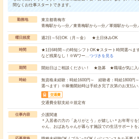
間なくお仕事スタートできます。
勤務地
東京都青梅市
青梅駅から---分／東青梅駅から---分／軍畑駅から---分
曜日頻度
週2日～5日OK（月～金） ★土日休みOK
時間
★1日6時間～の時短シフトOK★スタート時間選べます！7:00～1
など残業なし！※Wワー…
つづきを見る
期間
開始日はご相談ください！ ★急募 ★職場が気に入
時給
無資格未経験：時給1600円～ 経験者：時給1800
選べます）※稼働開始時は手続き完了次第のお支払い
交通費
交通費全額支給※規定有
仕事内容
介護関連
＊入居者の方の「ありがとう」が嬉しい＊お年寄りを
ゃん、おばあちゃんが暮らす施設での生活サポートを
応募資格
職種未経験OK / ブランクOK / パソコンスキル不要 /