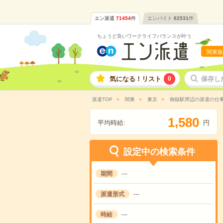
エン派遣
71454
件
エンバイト
82531
件
ちょうど良いワークライフバランスが叶う
関東版
気になる！リスト
0
保存し
派遣TOP
関東
東京
御嶽駅周辺の派遣の仕
,
1
5
8
0
平均時給:
円
設定中の検索条件
期間
---
派遣形式
---
時給
---