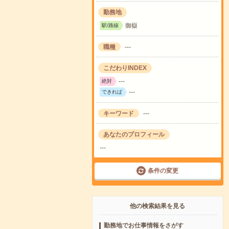
勤務地
御嶽
駅/路線
職種
---
こだわりINDEX
---
絶対
---
できれば
キーワード
---
あなたのプロフィール
---
条件の変更
他の検索結果を見る
勤務地でお仕事情報をさがす