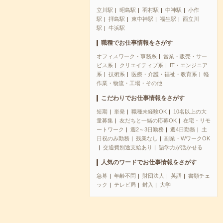
立川駅
昭島駅
羽村駅
中神駅
小作
駅
拝島駅
東中神駅
福生駅
西立川
駅
牛浜駅
職種でお仕事情報をさがす
オフィスワーク・事務系
営業・販売・サー
ビス系
クリエイティブ系
IT・エンジニア
系
技術系
医療・介護・福祉・教育系
軽
作業・物流・工場・その他
こだわりでお仕事情報をさがす
短期
単発
職種未経験OK
10名以上の大
量募集
友だちと一緒の応募OK
在宅・リモ
ートワーク
週2～3日勤務
週4日勤務
土
日祝のみ勤務
残業なし
副業・WワークOK
交通費別途支給あり
語学力が活かせる
人気のワードでお仕事情報をさがす
急募
年齢不問
財団法人
英語
書類チェ
ック
テレビ局
封入
大学