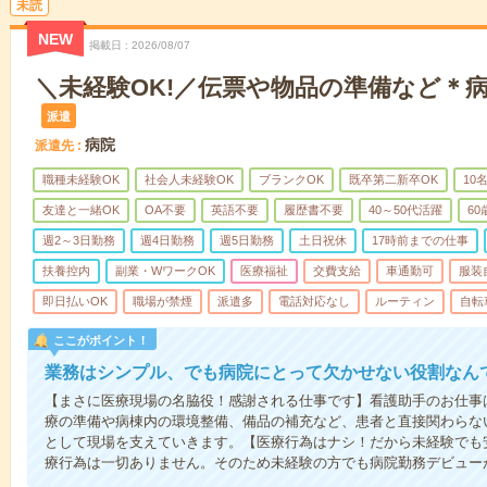
未読
NEW
掲載日
2026/08/07
＼未経験OK!／伝票や物品の準備など＊
派遣
病院
派遣先
職種未経験OK
社会人未経験OK
ブランクOK
既卒第二新卒OK
10
友達と一緒OK
OA不要
英語不要
履歴書不要
40～50代活躍
6
週2～3日勤務
週4日勤務
週5日勤務
土日祝休
17時前までの仕事
扶養控内
副業・WワークOK
医療福祉
交費支給
車通勤可
服装
即日払いOK
職場が禁煙
派遣多
電話対応なし
ルーティン
自転
ここがポイント！
業務はシンプル、でも病院にとって欠かせない役割なん
【まさに医療現場の名脇役！感謝される仕事です】看護助手のお仕事
療の準備や病棟内の環境整備、備品の補充など、患者と直接関わらな
として現場を支えていきます。【医療行為はナシ！だから未経験でも
療行為は一切ありません。そのため未経験の方でも病院勤務デビュー