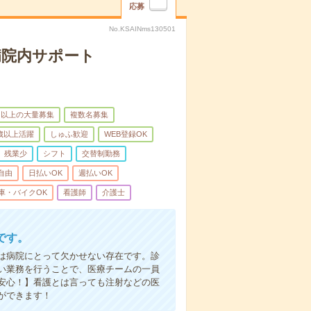
応募
No.KSAINms130501
病院内サポート
名以上の大量募集
複数名募集
0歳以上活躍
しゅふ歓迎
WEB登録OK
残業少
シフト
交替制勤務
自由
日払いOK
週払いOK
車・バイクOK
看護師
介護士
です。
は病院にとって欠かせない存在です。診
い業務を行うことで、医療チームの一員
安心！】看護とは言っても注射などの医
ができます！