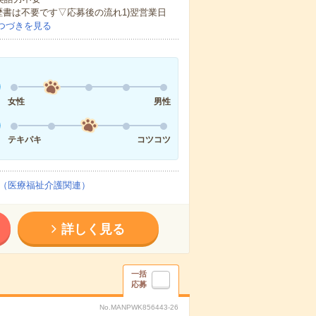
歴書は不要です▽応募後の流れ1)翌営業日
つづきを見る
女性
男性
テキパキ
コツコツ
（医療福祉介護関連）
詳しく見る
一括
応募
No.MANPWK856443-26