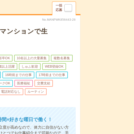
一括
応募
No.MANPWK856443-26
者マンションで生
新卒OK
10名以上の大量募集
複数名募集
0歳以上活躍
しゅふ歓迎
WEB登録OK
16時前までの仕事
17時前までの仕事
ークOK
医療福祉
交費支給
電話対応なし
ルーティン
時間×好きな曜日で働く！
立度が高めなので、体力に自信がない方
ひとつでお仕事紹介まで可能なので、手