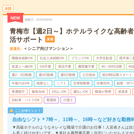
未読
NEW
掲載日
2026/08/06
青梅市【週2日～】ホテルライクな高齢
活サポート
派遣
＜シニア向けマンション＞
派遣先
職種未経験OK
社会人未経験OK
ブランクOK
大学生歓迎
既卒第二
友達と一緒OK
OA不要
英語不要
履歴書不要
40～50代活躍
6
週2～3日勤務
週4日勤務
週5日勤務
土日祝休
朝10時以降スタート
午後のみOK
残業なし
シフト
交替制勤務
扶養控内
副業・Wワ
車通勤可
服装自由
日払いOK
週払いOK
職場が禁煙
派遣多
自転車・バイクOK
看護師
介護士
ここがポイント！
自由なシフト＊7時～、11時～、16時～など好きな勤務
▼高級ホテルのようなキレイな職場で介護のお仕事！入居者さんは自
も長く続けやすいです。▼来社＆履歴書不要！自宅にいながらスマホ