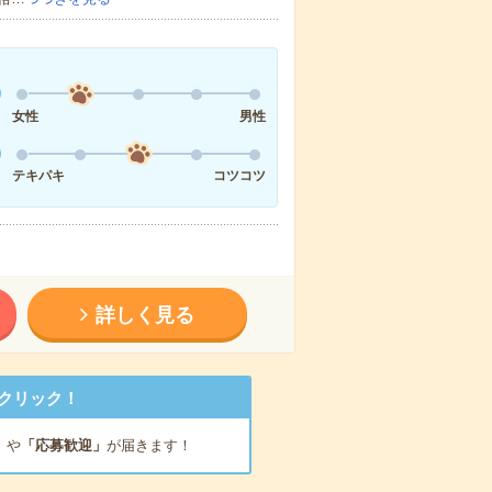
女性
男性
テキパキ
コツコツ
詳しく見る
クリック！
」
や
「応募歓迎」
が届きます！