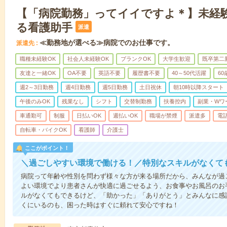
【「病院勤務」ってイイですよ＊】未経
る看護助手
派遣
≪勤務地が選べる≫病院でのお仕事です。
派遣先
職種未経験OK
社会人未経験OK
ブランクOK
大学生歓迎
既卒第二
友達と一緒OK
OA不要
英語不要
履歴書不要
40～50代活躍
6
週2～3日勤務
週4日勤務
週5日勤務
土日祝休
朝10時以降スタート
午後のみOK
残業なし
シフト
交替制勤務
扶養控内
副業・Wワ
車通勤可
制服
日払いOK
週払いOK
職場が禁煙
派遣多
電
自転車・バイクOK
看護師
介護士
ここがポイント！
＼過ごしやすい環境で働ける！／特別なスキルがなくて
病院って年齢や性別を問わず様々な方が来る場所だから、みんなが過
よい環境でより患者さんが快適に過ごせるよう、お食事やお風呂のお
ルがなくてもできるけど、「助かった」「ありがとう」とみんなに感
くにいるのも、困った時はすぐに頼れて安心ですね！