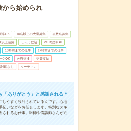
験から始められ
新卒OK
10名以上の大量募集
複数名募集
0歳以上活躍
しゅふ歓迎
WEB登録OK
16時前までの仕事
17時前までの仕事
ークOK
医療福祉
交費支給
話対応なし
ルーティン
も「ありがとう」と感謝される＊
ごしやすく設計されているんです。心地
手伝いなどをお任せします。特別なスキ
謝されるお仕事。医師や看護師さんが近