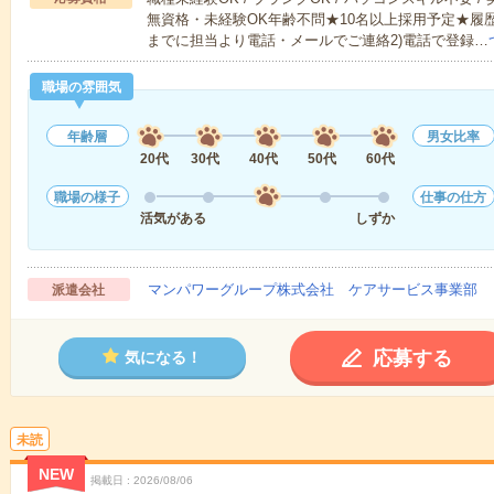
無資格・未経験OK年齢不問★10名以上採用予定★履
までに担当より電話・メールでご連絡2)電話で登録…
職場の雰囲気
年齢層
男女比率
20代
30代
40代
50代
60代
職場の様子
仕事の仕方
活気がある
しずか
マンパワーグループ株式会社 ケアサービス事業部 
派遣会社
応募する
気になる！
未読
NEW
掲載日
2026/08/06