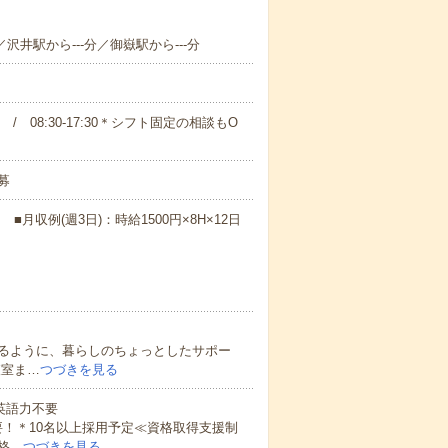
／沢井駅から---分／御嶽駅から---分
00 / 08:30-17:30＊シフト固定の相談もO
募
月収例(週3日)：時給1500円×8H×12日
るように、暮らしのちょっとしたサポー
査室ま…
つづきを見る
 英語力不要
！＊10名以上採用予定≪資格取得支援制
格…
つづきを見る