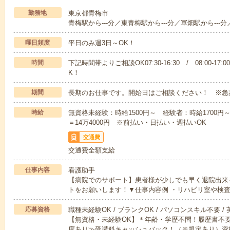
勤務地
東京都青梅市
青梅駅から---分／東青梅駅から---分／軍畑駅から---分
曜日頻度
平日のみ週3日～OK！
時間
下記時間帯よりご相談OK07:30-16:30 / 08:00-17:
K！
期間
長期のお仕事です。開始日はご相談ください！ ※急
時給
無資格未経験：時給1500円～ 経験者：時給1700円～ ■
＝14万4000円 ※前払い・日払い・週払いOK
交通費
交通費全額支給
仕事内容
看護助手
【病院でのサポート】患者様が少しでも早く退院出来
トをお願いします！▼仕事内容例 ・リハビリ室や検
応募資格
職種未経験OK / ブランクOK / パソコンスキル不要 /
【無資格・未経験OK】＊年齢・学歴不問！履歴書不要
度あり≫受講料キャッシュバック！（※規定あり）資