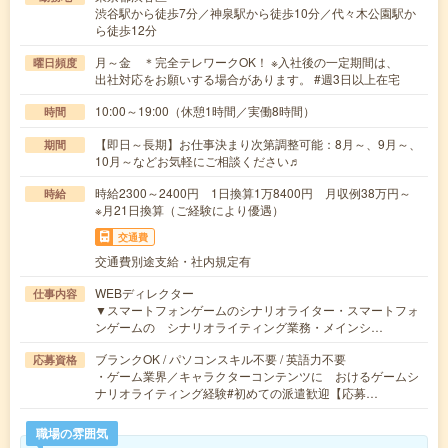
渋谷駅から徒歩7分／神泉駅から徒歩10分／代々木公園駅か
ら徒歩12分
月～金 ＊完全テレワークOK！ ※入社後の一定期間は、
曜日頻度
出社対応をお願いする場合があります。 #週3日以上在宅
10:00～19:00（休憩1時間／実働8時間）
時間
【即日～長期】お仕事決まり次第調整可能：8月～、9月～、
期間
10月～などお気軽にご相談ください♬
時給2300～2400円 1日換算1万8400円 月収例38万円～
時給
※月21日換算（ご経験により優遇）
交通費
交通費別途支給・社内規定有
WEBディレクター
仕事内容
▼スマートフォンゲームのシナリオライター・スマートフォ
ンゲームの シナリオライティング業務・メインシ…
ブランクOK / パソコンスキル不要 / 英語力不要
応募資格
・ゲーム業界／キャラクターコンテンツに おけるゲームシ
ナリオライティング経験#初めての派遣歓迎【応募…
職場の雰囲気