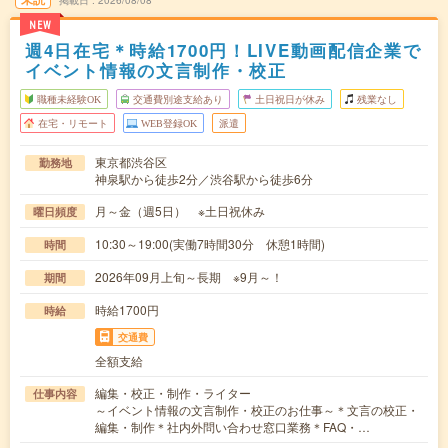
掲載日
2026/08/08
NEW
週4日在宅＊時給1700円！LIVE動画配信企業で
イベント情報の文言制作・校正
職種未経験OK
交通費別途支給あり
土日祝日が休み
残業なし
在宅・リモート
WEB登録OK
派遣
東京都渋谷区
勤務地
神泉駅から徒歩2分／渋谷駅から徒歩6分
月～金（週5日） ※土日祝休み
曜日頻度
10:30～19:00(実働7時間30分 休憩1時間)
時間
2026年09月上旬～長期 ※9月～！
期間
時給1700円
時給
交通費
全額支給
編集・校正・制作・ライター
仕事内容
～イベント情報の文言制作・校正のお仕事～＊文言の校正・
編集・制作＊社内外問い合わせ窓口業務＊FAQ・…