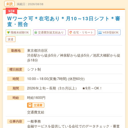
未読
掲載日
2026/08/08
NEW
Wワーク可＊在宅あり＊月10～13日シフト＊審
査・照合
職種未経験OK
交通費別途支給あり
在宅・リモート
WEB登録OK
派遣
東京都渋谷区
勤務地
渋谷駅から徒歩5分／神泉駅から徒歩5分／池尻大橋駅から徒
歩18分
シフト制
曜日頻度
10:00～18:00(実働:7時間) (休憩60分)
時間
2026/9/上旬～長期（3カ月以上） ★9月～OK！
期間
時給1600円
時給
交通費
交通費支給
一般事務
仕事内容
金融サービスを提供している会社でのデータチェック・審査