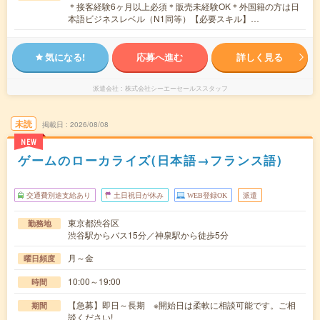
＊接客経験6ヶ月以上必須＊販売未経験OK＊外国籍の方は日
本語ビジネスレベル（N1同等）【必要スキル】…
気になる!
応募へ進む
詳しく見る
派遣会社
株式会社シーエーセールススタッフ
未読
掲載日
2026/08/08
NEW
ゲームのローカライズ(日本語→フランス語)
交通費別途支給あり
土日祝日が休み
WEB登録OK
派遣
東京都渋谷区
勤務地
渋谷駅からバス15分／神泉駅から徒歩5分
月～金
曜日頻度
10:00～19:00
時間
【急募】即日～長期 ※開始日は柔軟に相談可能です。ご相
期間
談ください!