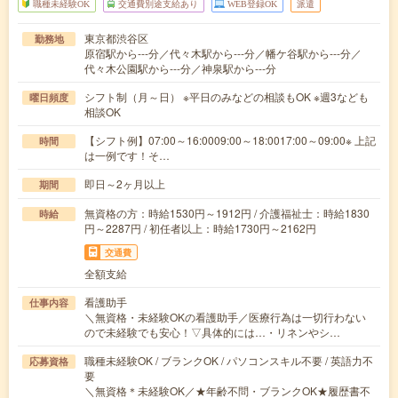
職種未経験OK
交通費別途支給あり
WEB登録OK
派遣
東京都渋谷区
勤務地
原宿駅から---分／代々木駅から---分／幡ケ谷駅から---分／
代々木公園駅から---分／神泉駅から---分
シフト制（月～日） ※平日のみなどの相談もOK ※週3なども
曜日頻度
相談OK
【シフト例】07:00～16:0009:00～18:0017:00～09:00※ 上記
時間
は一例です！そ…
即日～2ヶ月以上
期間
無資格の方：時給1530円～1912円 / 介護福祉士：時給1830
時給
円～2287円 / 初任者以上：時給1730円～2162円
交通費
全額支給
看護助手
仕事内容
＼無資格・未経験OKの看護助手／医療行為は一切行わない
ので未経験でも安心！▽具体的には…・リネンやシ…
職種未経験OK / ブランクOK / パソコンスキル不要 / 英語力不
応募資格
要
＼無資格＊未経験OK／★年齢不問・ブランクOK★履歴書不