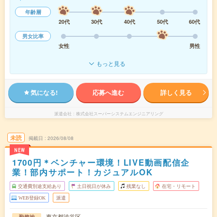
年齢層
20代
30代
40代
50代
60代
男女比率
女性
男性
もっと見る
気になる!
応募へ進む
詳しく見る
派遣会社
株式会社スーパーシステムエンジニアリング
未読
掲載日
2026/08/08
NEW
1700円＊ベンチャー環境！LIVE動画配信企
業！部内サポート！カジュアルOK
交通費別途支給あり
土日祝日が休み
残業なし
在宅・リモート
WEB登録OK
派遣
東京都渋谷区
勤務地