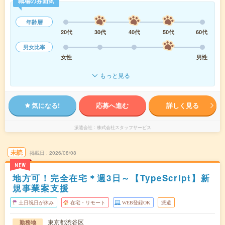
職場の雰囲気
年齢層
20代
30代
40代
50代
60代
男女比率
女性
男性
もっと見る
気になる!
応募へ進む
詳しく見る
派遣会社
株式会社スタッフサービス
未読
掲載日
2026/08/08
NEW
地方可！完全在宅＊週3日～【TypeScript】新
規事業案支援
土日祝日が休み
在宅・リモート
WEB登録OK
派遣
東京都渋谷区
勤務地