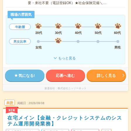
要・来社不要（電話登録OK）★社会保険完備＼…
職場の雰囲気
年齢層
20代
30代
40代
50代
60代
男女比率
女性
男性
もっと見る
気になる!
応募へ進む
詳しく見る
派遣会社
株式会社ニッソーネット
未読
掲載日
2026/08/08
NEW
在宅メイン【金融・クレジットシステムのシス
テム運用開発業務】