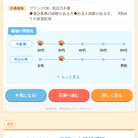
ブランクOK / 英語力不要
応募資格
◆電話業務の経験がある方◆社会人経験がある方。 #初め
ての派遣歓迎
職場の雰囲気
年齢層
20代
30代
40代
50代
60代
男女比率
女性
男性
もっと見る
気になる!
応募へ進む
詳しく見る
派遣会社
株式会社スタッフサービス
未読