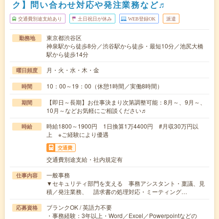
ク】問い合わせ対応や発注業務など♬
交通費別途支給あり
土日祝日が休み
WEB登録OK
派遣
東京都渋谷区
勤務地
神泉駅から徒歩8分／渋谷駅から徒歩・最短10分／池尻大橋
駅から徒歩14分
月・火・水・木・金
曜日頻度
10：00～19：00（休憩1時間／実働8時間）
時間
【即日～長期】お仕事決まり次第調整可能：8月～、9月～、
期間
10月～などお気軽にご相談ください♬
時給1800～1900円 1日換算1万4400円 #月収30万円以
時給
上 ※ご経験により優遇
交通費
交通費別途支給・社内規定有
一般事務
仕事内容
▼セキュリティ部門を支える 事務アシスタント・稟議、見
積／発注業務、 請求書の処理対応・ミーティング…
ブランクOK / 英語力不要
応募資格
・事務経験：3年以上・Word／Excel／Powerpointなどの