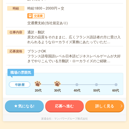
時給1800～2000円＋交
時給
交通費
交通費支給(当社規定あり)
通訳・翻訳
仕事内容
原文の品質をそのままに、広くフランス語話者の方に受け入
れられるようなローカライズ業務にあたっていただ…
ブランクOK
応募資格
フランス語母国語レベル日本語ビジネスレベルゲームが大好
きでやりこんでいる方翻訳・ローカライズのご経験…
職場の雰囲気
年齢層
20代
30代
40代
50代
60代
気になる!
応募へ進む
詳しく見る
派遣会社
マンパワーグループ株式会社