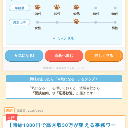
年齢層
20代
30代
40代
50代
60代
男女比率
女性
男性
もっと見る
気になる!
応募へ進む
詳しく見る
派遣会社
株式会社フェローシップ
興味があったら「★気になる！」をタップ！
「気になる！」を押しておくと、派遣会社から
「面談確約」
や
「応募歓迎」
が届きます！
未読
掲載日
2026/08/08
NEW
【時給1800円で高月収30万が狙える事務ワー