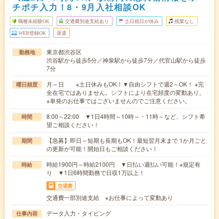
チポチ入力！8・9月入社相談OK
職種未経験OK
交通費別途支給あり
土日祝日が休み
残業なし
WEB登録OK
派遣
東京都渋谷区
勤務地
渋谷駅から徒歩5分／神泉駅から徒歩7分／代官山駅から徒歩
7分
月～日 ※土日休みもOK！▼自由シフトで週2～OK！ ※完
曜日頻度
全在宅ではありません。シフトにより在宅頻度の変動あり。
※単発のお仕事ではございませんのでご注意ください。
8:00～22:00 ▼1日4時間～10時～・11時～など、シフト希
時間
望ご相談ください！
【急募】即日～短期も長期もOK！最短翌月末まで 1か月ごと
期間
の更新が可能！開始日もご相談ください！
時給1900円～時給2100円 ▼日払い週払い可能！※規定有
時給
り ▼1日6時間勤務で日収1万以上！
交通費
交通費一部別途支給 ※お仕事によって変動あり
データ入力・タイピング
仕事内容