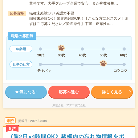
業務です。大手グループ企業で安心、また複数募集…
職種未経験OK / 英語力不要
応募資格
職種未経験OK！業界未経験OK！【こんな方におススメ！ま
ずはご応募ください／歓迎条件】丁寧・正確性×…
職場の雰囲気
年齢層
20代
30代
40代
50代
60代
仕事の仕方
テキパキ
コツコツ
気になる!
応募へ進む
詳しく見る
派遣会社
アデコ株式会社
未読
掲載日
2026/08/08
NEW
《週2日×4時間OK》駅構内の忘れ物情報をポ