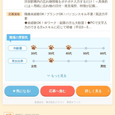
渋谷駅構内の忘れ物情報をポチポチ入力するだけ！＜具体的
には＞用紙に忘れ物の日付・発見場所、特徴が記載…
職種未経験OK / ブランクOK / パソコンスキル不要 / 英語力不
応募資格
要
◆未経験OK！Ｗワーク・副業の方も大歓迎！◆PCで文字入
力のできる方※スキルに応じて研修（平日3～5…
職場の雰囲気
年齢層
20代
30代
40代
50代
60代
男女比率
女性
男性
もっと見る
気になる!
応募へ進む
詳しく見る
派遣会社
株式会社グラスト 新宿オフィス
未読