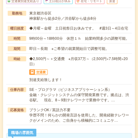
交通費別途支給あり
土日祝日が休み
在宅・リモート
派遣
東京都渋谷区
勤務地
神泉駅から徒歩2分／渋谷駅から徒歩8分
◆月曜～金曜 土日祝祭日お休みです。 #週3日～4日在宅
曜日頻度
9時00分～18時00分 休憩１ｈ 始業時間多少の調整可能。
時間
即日～長期 ※ご希望の就業開始日で調整可能。
期間
◆2,500円～＋交通費 ※月収37万～（2,500円×7.5時間×20
時給
日）
交通費
別途支給致します！
SE・プログラマ（ビジネスアプリケーション系）
仕事内容
金融・クレジットシステムの保守開発業務です。拠点は、渋
谷駅。 現在、8～9割テレワークで業務中です。…
ブランクOK / 英語力不要
応募資格
学歴不問！何らかの開発言語を使用した、開発経験テレワー
クがメインのため、ご自身から積極的にコミュニケ…
職場の雰囲気