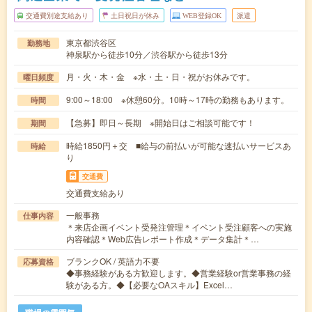
交通費別途支給あり
土日祝日が休み
WEB登録OK
派遣
東京都渋谷区
勤務地
神泉駅から徒歩10分／渋谷駅から徒歩13分
月・火・木・金 ※水・土・日・祝がお休みです。
曜日頻度
9:00～18:00 ※休憩60分。10時～17時の勤務もあります。
時間
【急募】即日～長期 ※開始日はご相談可能です！
期間
時給1850円＋交 ■給与の前払いが可能な速払いサービスあ
時給
り
交通費
交通費支給あり
一般事務
仕事内容
＊来店企画イベント受発注管理＊イベント受注顧客への実施
内容確認＊Web広告レポート作成＊データ集計＊…
ブランクOK / 英語力不要
応募資格
◆事務経験がある方歓迎します。◆営業経験or営業事務の経
験がある方。◆【必要なOAスキル】Excel…