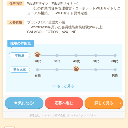
WEBデザイン（WEBデザイナー）
仕事内容
・下記の作業内容を管理運営・コーポレートWEBサイトリニ
ューアル構築。 -WEBサイト要件定義…
ブランクOK / 英語力不要
応募資格
・WordPressを用いた会員機能実装経験(2年以上)・
GALACOLLECTION、A24、NE…
職場の雰囲気
年齢層
20代
30代
40代
50代
60代
男女比率
女性
男性
もっと見る
気になる!
応募へ進む
詳しく見る
派遣会社
レバテック株式会社（レバテッククリエイター）