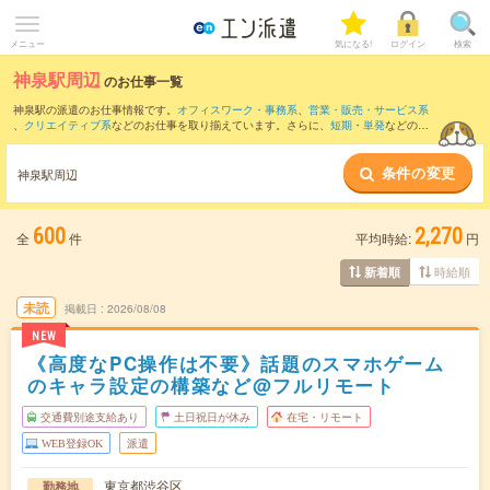
メニュー
気になる!
ログイン
検索
神泉駅周辺
のお仕事一覧
神泉駅の派遣のお仕事情報です。
オフィスワーク・事務系
、
営業・販売・サービス系
、
クリエイティブ系
などのお仕事を取り揃えています。さらに、
短期
・
単発
などの期
間や、
職種未経験OK
などのこだわり条件で絞り込んでいただけます。
条件の変更
また、
渋谷駅
・
表参道駅
・
恵比寿駅
・
原宿駅
・
初台駅
など近隣駅のお仕事もご確認い
神泉駅周辺
ただけます。
600
2,270
全
件
平均時給:
円
時給順
新着順
未読
掲載日
2026/08/08
NEW
《高度なPC操作は不要》話題のスマホゲーム
のキャラ設定の構築など@フルリモート
交通費別途支給あり
土日祝日が休み
在宅・リモート
WEB登録OK
派遣
東京都渋谷区
勤務地