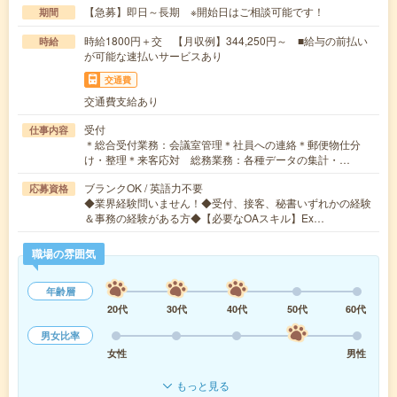
【急募】即日～長期 ※開始日はご相談可能です！
期間
時給1800円＋交 【月収例】344,250円～ ■給与の前払い
時給
が可能な速払いサービスあり
交通費
交通費支給あり
受付
仕事内容
＊総合受付業務：会議室管理＊社員への連絡＊郵便物仕分
け・整理＊来客応対 総務業務：各種データの集計・…
ブランクOK / 英語力不要
応募資格
◆業界経験問いません！◆受付、接客、秘書いずれかの経験
＆事務の経験がある方◆【必要なOAスキル】Ex…
職場の雰囲気
年齢層
20代
30代
40代
50代
60代
男女比率
女性
男性
もっと見る