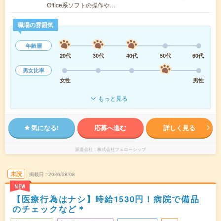
Office系ソフトの操作や…
職場の雰囲気
年齢層
20代
30代
40代
50代
60代
男女比率
女性
男性
もっと見る
気になる!
応募へ進む
詳しく見る
派遣会社
株式会社フェローシップ
未読
掲載日
2026/08/08
NEW
【医療行為はナシ】時給1530円！病院で備品
のチェックなど＊