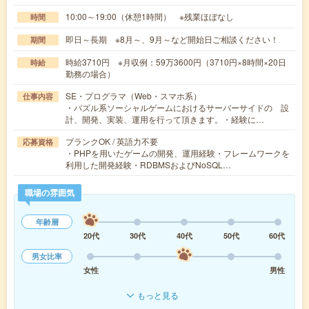
10:00～19:00（休憩1時間） ※残業ほぼなし
時間
即日～長期 ※8月～、9月～など開始日ご相談ください！
期間
時給3710円 ※月収例：59万3600円（3710円×8時間×20日
時給
勤務の場合）
SE・プログラマ（Web・スマホ系）
仕事内容
・パズル系ソーシャルゲームにおけるサーバーサイドの 設
計、開発、実装、運用を行って頂きます。・経験に…
ブランクOK / 英語力不要
応募資格
・PHPを用いたゲームの開発、運用経験・フレームワークを
利用した開発経験・RDBMSおよびNoSQL…
職場の雰囲気
年齢層
20代
30代
40代
50代
60代
男女比率
女性
男性
もっと見る