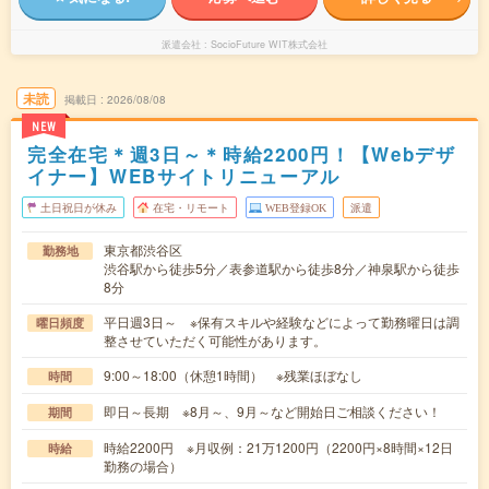
派遣会社
SocioFuture WIT株式会社
未読
掲載日
2026/08/08
NEW
完全在宅＊週3日～＊時給2200円！【Webデザ
イナー】WEBサイトリニューアル
土日祝日が休み
在宅・リモート
WEB登録OK
派遣
東京都渋谷区
勤務地
渋谷駅から徒歩5分／表参道駅から徒歩8分／神泉駅から徒歩
8分
平日週3日～ ※保有スキルや経験などによって勤務曜日は調
曜日頻度
整させていただく可能性があります。
9:00～18:00（休憩1時間） ※残業ほぼなし
時間
即日～長期 ※8月～、9月～など開始日ご相談ください！
期間
時給2200円 ※月収例：21万1200円（2200円×8時間×12日
時給
勤務の場合）