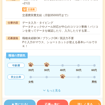
×21日
交通費
交通費実費支給（月額35000円まで）
データ入力・タイピング
仕事内容
データチェックやメール対応が中心のコツコツ事務！パソコ
ンを使ってデータを確認したり、入力したりする業…
職種未経験OK / ブランクOK / 英語力不要
応募資格
PＣ入力やマウス、ショートカットが使える基本レベルでＯ
Ｋ！
職場の雰囲気
年齢層
20代
30代
40代
50代
60代
男女比率
女性
男性
もっと見る
気になる!
応募へ進む
詳しく見る