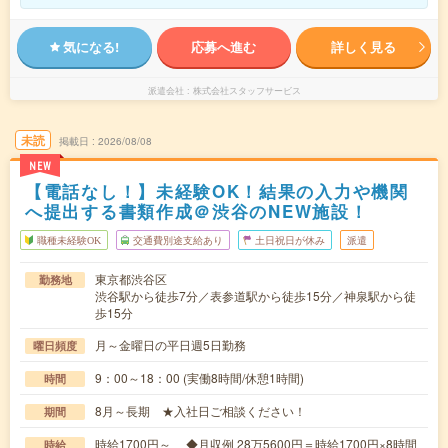
気になる!
応募へ進む
詳しく見る
派遣会社
株式会社スタッフサービス
未読
掲載日
2026/08/08
NEW
【電話なし！】未経験OK！結果の入力や機関
へ提出する書類作成＠渋谷のNEW施設！
職種未経験OK
交通費別途支給あり
土日祝日が休み
派遣
東京都渋谷区
勤務地
渋谷駅から徒歩7分／表参道駅から徒歩15分／神泉駅から徒
歩15分
月～金曜日の平日週5日勤務
曜日頻度
9：00～18：00 (実働8時間/休憩1時間)
時間
8月～長期 ★入社日ご相談ください！
期間
時給1700円～ ◆月収例 28万5600円＝時給1700円×8時間
時給