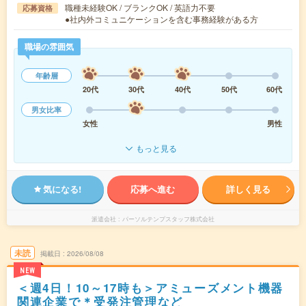
職種未経験OK / ブランクOK / 英語力不要
応募資格
●社内外コミュニケーションを含む事務経験がある方
職場の雰囲気
年齢層
20代
30代
40代
50代
60代
男女比率
女性
男性
もっと見る
気になる!
応募へ進む
詳しく見る
派遣会社
パーソルテンプスタッフ株式会社
未読
掲載日
2026/08/08
NEW
＜週4日！10～17時も＞アミューズメント機器
関連企業で＊受発注管理など