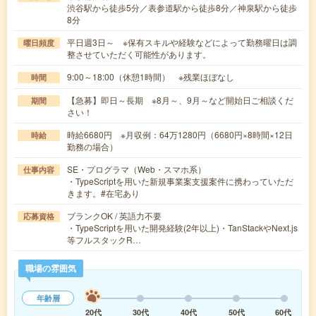
渋谷駅から徒歩5分／表参道駅から徒歩8分／神泉駅から徒歩
8分
平日週3日～ ※保有スキルや経験などによって勤務曜日は調
曜日頻度
整させていただく可能性があります。
9:00～18:00（休憩1時間） ※残業ほぼなし
時間
【急募】即日～長期 ※8月～、9月～など開始日ご相談くだ
期間
さい！
時給6680円 ※月収例：64万1280円（6680円×8時間×12日
時給
勤務の場合）
SE・プログラマ（Web・スマホ系）
仕事内容
・TypeScriptを用いた新規事業案支援案件に携わっていただ
きます。#在宅あり
ブランクOK / 英語力不要
応募資格
・TypeScriptを用いた開発経験(2年以上)・TanStackやNext.js
等フルスタックR…
職場の雰囲気
年齢層
20代
30代
40代
50代
60代