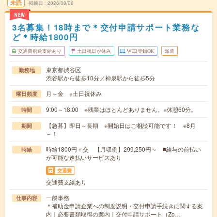
未読
掲載日
2026/08/08
NEW
3名募集！18時まで＊交付申請サポート業務な
ど＊時給1800円
交通費別途支給あり
土日祝日が休み
WEB登録OK
派遣
東京都渋谷区
勤務地
渋谷駅から徒歩10分／神泉駅から徒歩5分
月～金 ※土日祝休み
曜日頻度
9:00～18:00 ※残業はほとんどありません。※休憩60分。
時間
【急募】即日～長期 ※開始日はご相談可能です！ ※8月
期間
～！
時給1800円＋交 【月収例】299,250円～ ■給与の前払い
時給
が可能な速払いサービスあり
交通費
交通費支給あり
一般事務
仕事内容
＊補助金申請企業への制度説明・交付申請手続きに関する案
内｜必要書類取得の案内｜交付申請サポート（Zo…