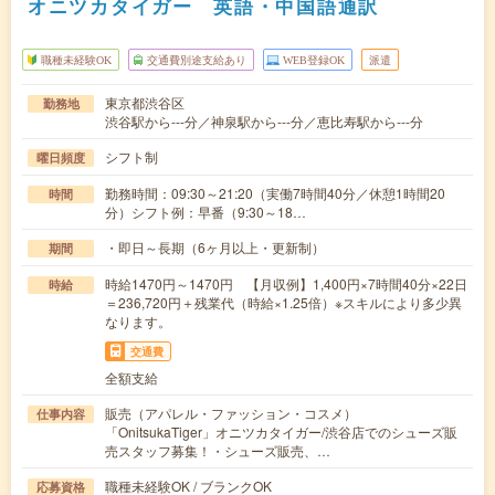
オニツカタイガー 英語・中国語通訳
職種未経験OK
交通費別途支給あり
WEB登録OK
派遣
東京都渋谷区
勤務地
渋谷駅から---分／神泉駅から---分／恵比寿駅から---分
シフト制
曜日頻度
勤務時間：09:30～21:20（実働7時間40分／休憩1時間20
時間
分）シフト例：早番（9:30～18…
・即日～長期（6ヶ月以上・更新制）
期間
時給1470円～1470円 【月収例】1,400円×7時間40分×22日
時給
＝236,720円＋残業代（時給×1.25倍）※スキルにより多少異
なります。
交通費
全額支給
販売（アパレル・ファッション・コスメ）
仕事内容
「OnitsukaTiger」オニツカタイガー/渋谷店でのシューズ販
売スタッフ募集！・シューズ販売、…
職種未経験OK / ブランクOK
応募資格