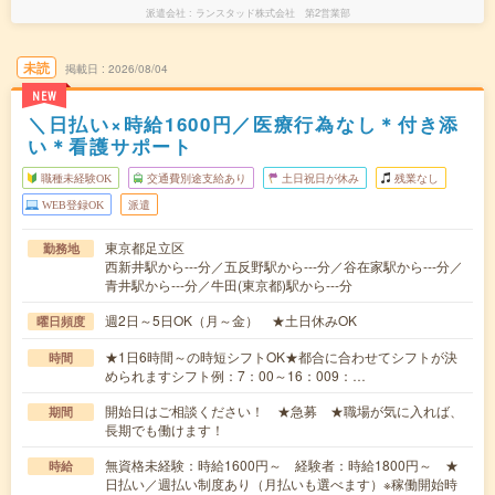
派遣会社
ランスタッド株式会社 第2営業部
未読
掲載日
2026/08/04
NEW
＼日払い×時給1600円／医療行為なし＊付き添
い＊看護サポート
職種未経験OK
交通費別途支給あり
土日祝日が休み
残業なし
WEB登録OK
派遣
東京都足立区
勤務地
西新井駅から---分／五反野駅から---分／谷在家駅から---分／
青井駅から---分／牛田(東京都)駅から---分
週2日～5日OK（月～金） ★土日休みOK
曜日頻度
★1日6時間～の時短シフトOK★都合に合わせてシフトが決
時間
められますシフト例：7：00～16：009：…
開始日はご相談ください！ ★急募 ★職場が気に入れば、
期間
長期でも働けます！
無資格未経験：時給1600円～ 経験者：時給1800円～ ★
時給
日払い／週払い制度あり（月払いも選べます）※稼働開始時