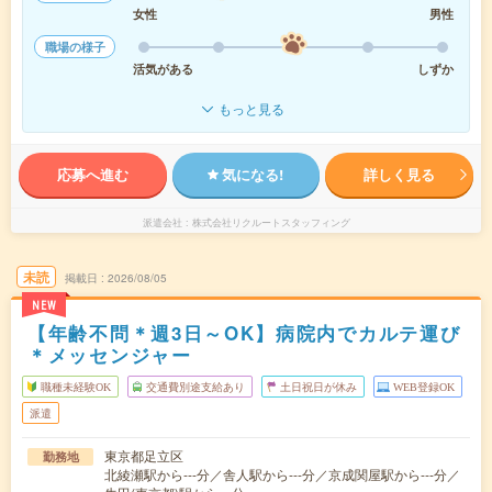
女性
男性
職場の様子
活気がある
しずか
もっと見る
応募へ進む
気になる!
詳しく見る
派遣会社
株式会社リクルートスタッフィング
未読
掲載日
2026/08/05
NEW
【年齢不問＊週3日～OK】病院内でカルテ運び
＊メッセンジャー
職種未経験OK
交通費別途支給あり
土日祝日が休み
WEB登録OK
派遣
東京都足立区
勤務地
北綾瀬駅から---分／舎人駅から---分／京成関屋駅から---分／