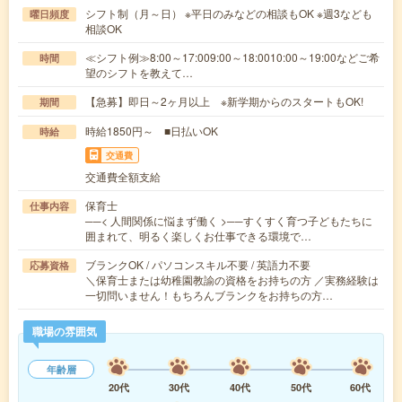
シフト制（月～日） ※平日のみなどの相談もOK ※週3なども
曜日頻度
相談OK
≪シフト例≫8:00～17:009:00～18:0010:00～19:00などご希
時間
望のシフトを教えて…
【急募】即日～2ヶ月以上 ※新学期からのスタートもOK!
期間
時給1850円～ ■日払いOK
時給
交通費
交通費全額支給
保育士
仕事内容
──< 人間関係に悩まず働く >──すくすく育つ子どもたちに
囲まれて、明るく楽しくお仕事できる環境で…
ブランクOK / パソコンスキル不要 / 英語力不要
応募資格
＼保育士または幼稚園教諭の資格をお持ちの方 ／実務経験は
一切問いません！もちろんブランクをお持ちの方…
職場の雰囲気
年齢層
20代
30代
40代
50代
60代