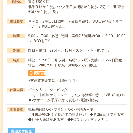
東京都足立区
勤務地
北千住駅から徒歩4分／千住大橋駅から徒歩12分／牛田(東京
都)駅から徒歩15分
月～金 ※平日5日勤務 ※業務習得後、週3日在宅が可能で
曜日頻度
す♪ ＃週3日在宅以上
9:00～17:30 休憩1時間 実働7.5時間※9:30～18:00、10:00
時間
～18:30もOK…
即日～長期 ※9月～、10月～スタートも可能です♩
期間
時給 1750円 月収例）時給1,750円×実働7.5H×22日勤務
時給
場合＝288,750円+残業代 #月収25万円以上
交通費
※交通費別途支給（上限4万円）
データ入力・タイピング
仕事内容
＼ 未経験からスタートした人も活躍中☝ ／▫週3在宅OK
☀▫サポートが手厚いから安心！▫電話対応あ…
職種未経験OK / ブランクOK / 英語力不要
応募資格
✽未経験OK！＃初めての派遣歓迎 ◆週2日出社できる方
◆社会人経験がある方 ◆PCスキル：文字入力…
職場の雰囲気