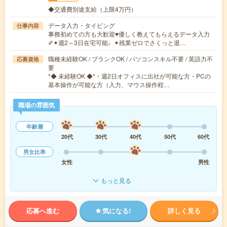
◆交通費別途支給（上限4万円）
データ入力・タイピング
仕事内容
事務初めての方も大歓迎♥優しく教えてもらえるデータ入力
✐✦週2～3日在宅可能♩✦残業ゼロでさくっと退…
職種未経験OK / ブランクOK / パソコンスキル不要 / 英語力不
応募資格
要
*◆ 未経験OK ◆*・週2日オフィスに出社が可能な方・PCの
基本操作が可能な方（入力、マウス操作程…
職場の雰囲気
年齢層
20代
30代
40代
50代
60代
男女比率
女性
男性
もっと見る
応募へ進む
気になる!
詳しく見る