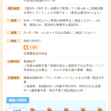
牛田(東京都)駅から---分
【週3日～OK】月～金曜日で希望シフト制 ※徐々に勤務回数
曜日頻度
を増やしていくことも可能です！（最初は週3日からなど）
9:00～17:00など※ご希望の時間帯をご相談ください。※日
時間
勤、夜勤のみ、変則的な勤務等も相談OK…
2ヶ月～OK ※スタート日はお気軽にご相談ください！
期間
時給1300円～
時給
交通費
交通費規定内支給
看護助手
仕事内容
／知識＆経験不要＊医療行為なし病院内でのお手伝い！＼▽
具体的なお仕事は…・カルテや処方薬の運搬・備品…
職種未経験OK / ブランクOK / パソコンスキル不要 / 英語力不
応募資格
要
＼無資格・未経験OK／※年齢不問※50代・60代の方も活躍
中！※履歴書不要・来社不要で電話相談もOK…
職場の雰囲気
年齢層