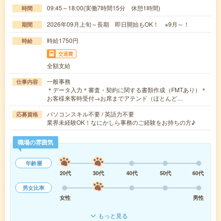
09:45～18:00(実働7時間15分 休憩1時間)
時間
2026年09月上旬～長期 即日開始もOK！ ※9月～！
期間
時給1750円
時給
交通費
全額支給
一般事務
仕事内容
＊データ入力＊審査・契約に関する書類作成（FMTあり）＊
お客様来客時受付→お席までアテンド（ほとんど…
パソコンスキル不要 / 英語力不要
応募資格
業界未経験OK！なにかしら事務のご経験をお持ちの方♪
職場の雰囲気
年齢層
20代
30代
40代
50代
60代
男女比率
女性
男性
もっと見る