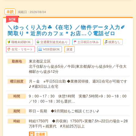
未読
掲載日
2026/08/04
NEW
＼ゆっくり入力☘《在宅》／物件データ入力✐
間取り＊近所のカフェ＊お店…♢電話ゼロ
職種未経験OK
交通費別途支給あり
土日祝日が休み
残業なし
在宅・リモート
WEB登録OK
派遣
東京都足立区
勤務地
北千住駅から徒歩5分／牛田(東京都)駅から徒歩9分／千住大
橋駅から徒歩12分
月～金 ※平日5日出勤 ◆業務習得後、週3日在宅が可能です
曜日頻度
♪ #週3日以上在宅
9：00～17：30 休憩1時間 実働7.5時間⭐9：30～18：00
時間
／10：00～18：30も選択…
即日～長期 ◆9月開始もご相談ください♪
期間
時給1750円 ◆月収例）1750円×実働7.5h×22日の場合＝28
時給
万8千円＋残業代 #月給25万以上
交通費