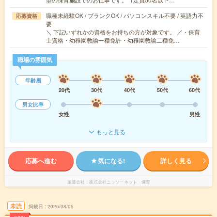
職種未経験OK / ブランクOK / パソコンスキル不要 / 英語力不
応募資格
要
＼ 下記いずれかの資格をお持ちの方が対象です。 ／・保育
士資格・幼稚園教諭一種免許・幼稚園教諭二種免…
職場の雰囲気
年齢層
20代
30代
40代
50代
60代
男女比率
女性
男性
もっと見る
応募へ進む
気になる!
詳しく見る
派遣会社
株式会社ニッソーネット 保育
未読
掲載日
2026/08/05