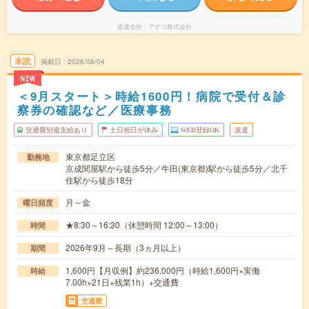
派遣会社
アデコ株式会社
未読
掲載日
2026/08/04
NEW
＜9月スタート＞時給1600円！病院で受付＆診
察券の確認など／医療事務
交通費別途支給あり
土日祝日が休み
WEB登録OK
派遣
東京都足立区
勤務地
京成関屋駅から徒歩5分／牛田(東京都)駅から徒歩5分／北千
住駅から徒歩18分
月～金
曜日頻度
★8:30～16:30（休憩時間 12:00～13:00）
時間
2026年9月～長期（3ヵ月以上）
期間
1,600円【月収例】約236,000円（時給1,600円×実働
時給
7.00h×21日+残業1h）+交通費
交通費