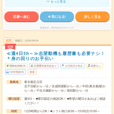
もっと見る
応募へ進む
気になる!
詳しく見る
派遣会社
株式会社ネオキャリア
未読
掲載日
2026/08/04
NEW
≪週4日5h～≫志望動機も履歴書も必要ナシ！
＊身の回りのお手伝い
職種未経験OK
交通費別途支給あり
土日祝日が休み
残業なし
WEB登録OK
派遣
東京都足立区
勤務地
北千住駅から---分／京成関屋駅から---分／牛田(東京都)駅か
ら---分／千住大橋駅から---分／堀切駅から---分
週4日～ ■曜日固定の相談OK！ ■希望の曜日があればご相談
曜日頻度
ください！
1日5時間からOK！■シフト例(1)8:00～13:00(2)10:00～
時間