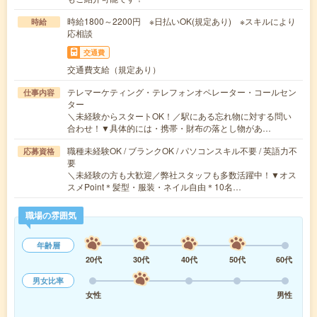
時給1800～2200円 ※日払いOK(規定あり) ※スキルにより
時給
応相談
交通費
交通費支給（規定あり）
テレマーケティング・テレフォンオペレーター・コールセン
仕事内容
ター
＼未経験からスタートOK！／駅にある忘れ物に対する問い
合わせ！▼具体的には・携帯・財布の落とし物があ…
職種未経験OK / ブランクOK / パソコンスキル不要 / 英語力不
応募資格
要
＼未経験の方も大歓迎／弊社スタッフも多数活躍中！▼オス
スメPoint＊髪型・服装・ネイル自由＊10名…
職場の雰囲気
年齢層
20代
30代
40代
50代
60代
男女比率
女性
男性