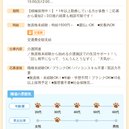
15:00(3)12:00…
【積極採用中！】＊1年以上勤務している方が多数！ご応募
期間
から最短2～3日後の就業も相談可能です！
無資格未経験：時給1500円～ ■週払いOK ■扶養内OK
時給
交通費
交通費全額支給
介護関連
仕事内容
／無資格未経験から始める介護施設での生活サポート！＼
「話し相手になって、うんうんとうなずく」「天気が…
職種未経験OK / ブランクOK / パソコンスキル不要 / 英語力不
応募資格
要
■無資格・未経験OK！■年齢・学歴不問！ブランクOK!■10名
以上採用予定！■履歴書不要■社会保険完…
職場の雰囲気
年齢層
20代
30代
40代
50代
60代
男女比率
女性
男性