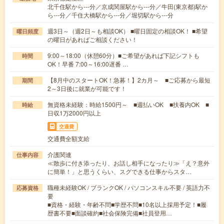
北千住駅から---分／京成関屋駅から---分／牛田(東京都)駅か
ら---分／千住大橋駅から---分／堀切駅から---分
週3日～（週2日～も相談OK） ■曜日固定の相談OK！ ■希望
曜日頻度
の曜日があればご相談ください！
9:00～18:00（休憩60分）■ご希望があれば下記シフトも
時間
OK！早番 7:00～16:00遅番 …
【8月中のスタートOK！急募！】2カ月～ ■ご応募から最短
期間
2～3日後に就業が可能です！
無資格未経験：時給1500円～ ■週払いOK ■扶養内OK ■
時給
日収1万2000円以上
交通費
交通費全額支給
介護関連
仕事内容
≪散歩に付き添ったり、お話し相手になったり≫「え？意外
に簡単！」と思うくらい、スグできる仕事からスタ…
職種未経験OK / ブランクOK / パソコンスキル不要 / 英語力不
応募資格
要
■資格・経験・年齢不問■学歴不問■10名以上採用予定！■履
歴書不要■面談確約■社会保険完備■社員登用…