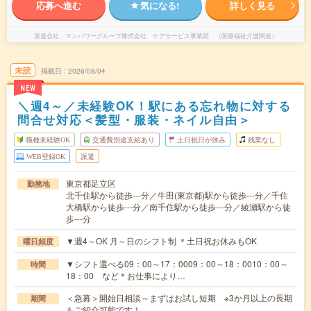
応募へ進む
気になる!
詳しく見る
派遣会社
マンパワーグループ株式会社 ケアサービス事業部 （医療福祉介護関連）
未読
掲載日
2026/08/04
NEW
＼週4～／未経験OK！駅にある忘れ物に対する
問合せ対応＜髪型・服装・ネイル自由＞
職種未経験OK
交通費別途支給あり
土日祝日が休み
残業なし
WEB登録OK
派遣
東京都足立区
勤務地
北千住駅から徒歩---分／牛田(東京都)駅から徒歩---分／千住
大橋駅から徒歩---分／南千住駅から徒歩---分／綾瀬駅から徒
歩---分
▼週4～OK 月～日のシフト制 ＊土日祝お休みもOK
曜日頻度
▼シフト選べる09：00～17：0009：00～18：0010：00～
時間
18：00 など＊お仕事により…
＜急募＞開始日相談～まずはお試し短期 ※3か月以上の長期
期間
もご紹介可能です！