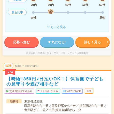
20代
30代
40代
50代
60代
男女比率
女性
男性
もっと見る
応募へ進む
気になる!
詳しく見る
派遣会社
株式会社スタッフサービス メディカル事業本部
未読
掲載日
2026/08/04
NEW
【時給1850円×日払いOK！】保育園で子ども
の見守りや遊び相手など
交通費別途支給あり
土日祝日が休み
WEB登録OK
派遣
東京都足立区
勤務地
西新井駅から---分／五反野駅から---分／谷在家駅から---分／
青井駅から---分／牛田(東京都)駅から---分