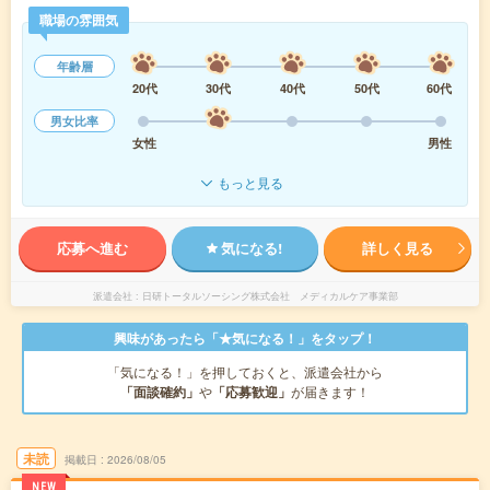
職場の雰囲気
年齢層
20代
30代
40代
50代
60代
男女比率
女性
男性
もっと見る
応募へ進む
気になる!
詳しく見る
派遣会社
日研トータルソーシング株式会社 メディカルケア事業部
興味があったら「★気になる！」をタップ！
「気になる！」を押しておくと、派遣会社から
「面談確約」
や
「応募歓迎」
が届きます！
未読
掲載日
2026/08/05
NEW