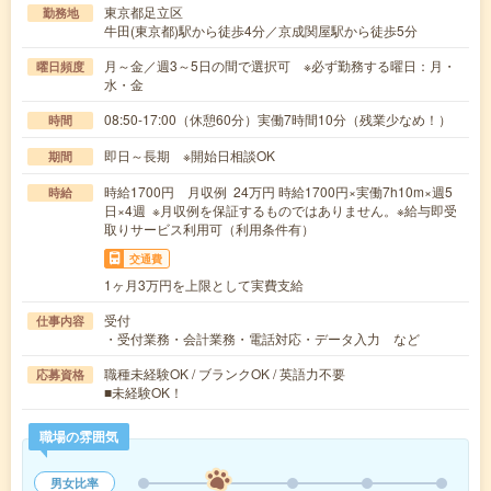
東京都足立区
勤務地
牛田(東京都)駅から徒歩4分／京成関屋駅から徒歩5分
月～金／週3～5日の間で選択可 ※必ず勤務する曜日：月・
曜日頻度
水・金
08:50-17:00（休憩60分）実働7時間10分（残業少なめ！）
時間
即日～長期 ※開始日相談OK
期間
時給1700円 月収例 24万円 時給1700円×実働7h10m×週5
時給
日×4週 ※月収例を保証するものではありません。※給与即受
取りサービス利用可（利用条件有）
交通費
1ヶ月3万円を上限として実費支給
受付
仕事内容
・受付業務・会計業務・電話対応・データ入力 など
職種未経験OK / ブランクOK / 英語力不要
応募資格
■未経験OK！
職場の雰囲気
男女比率