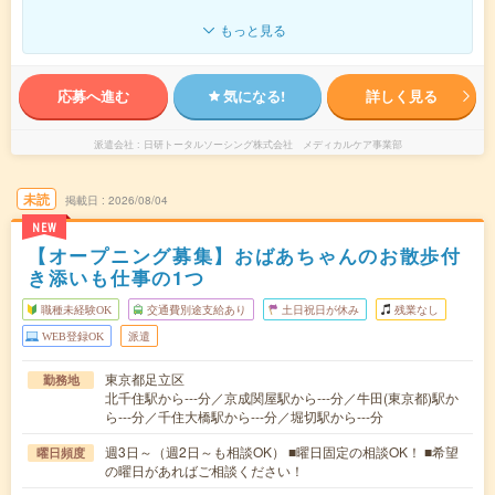
もっと見る
応募へ進む
気になる!
詳しく見る
派遣会社
日研トータルソーシング株式会社 メディカルケア事業部
未読
掲載日
2026/08/04
NEW
【オープニング募集】おばあちゃんのお散歩付
き添いも仕事の1つ
職種未経験OK
交通費別途支給あり
土日祝日が休み
残業なし
WEB登録OK
派遣
東京都足立区
勤務地
北千住駅から---分／京成関屋駅から---分／牛田(東京都)駅か
ら---分／千住大橋駅から---分／堀切駅から---分
週3日～（週2日～も相談OK） ■曜日固定の相談OK！ ■希望
曜日頻度
の曜日があればご相談ください！