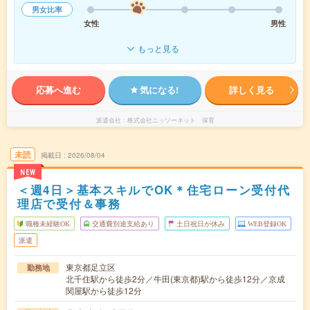
男女比率
女性
男性
もっと見る
応募へ進む
気になる!
詳しく見る
派遣会社
株式会社ニッソーネット 保育
未読
掲載日
2026/08/04
NEW
＜週4日＞基本スキルでOK＊住宅ローン受付代
理店で受付＆事務
職種未経験OK
交通費別途支給あり
土日祝日が休み
WEB登録OK
派遣
東京都足立区
勤務地
北千住駅から徒歩2分／牛田(東京都)駅から徒歩12分／京成
関屋駅から徒歩12分