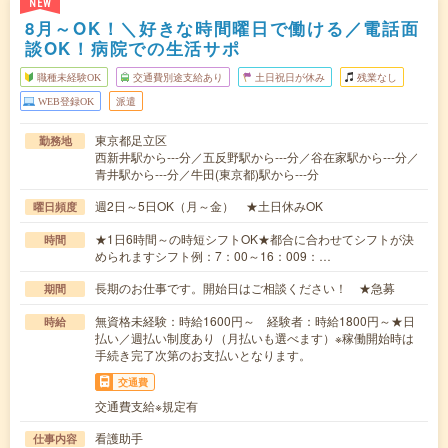
NEW
8月～OK！＼好きな時間曜日で働ける／電話面
談OK！病院での生活サポ
職種未経験OK
交通費別途支給あり
土日祝日が休み
残業なし
WEB登録OK
派遣
東京都足立区
勤務地
西新井駅から---分／五反野駅から---分／谷在家駅から---分／
青井駅から---分／牛田(東京都)駅から---分
週2日～5日OK（月～金） ★土日休みOK
曜日頻度
★1日6時間～の時短シフトOK★都合に合わせてシフトが決
時間
められますシフト例：7：00～16：009：…
長期のお仕事です。開始日はご相談ください！ ★急募
期間
無資格未経験：時給1600円～ 経験者：時給1800円～★日
時給
払い／週払い制度あり（月払いも選べます）※稼働開始時は
手続き完了次第のお支払いとなります。
交通費
交通費支給※規定有
看護助手
仕事内容