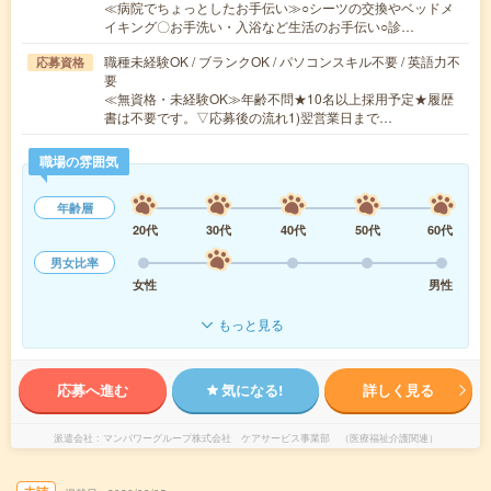
≪病院でちょっとしたお手伝い≫○シーツの交換やベッドメ
イキング〇お手洗い・入浴など生活のお手伝い○診…
職種未経験OK / ブランクOK / パソコンスキル不要 / 英語力不
応募資格
要
≪無資格・未経験OK≫年齢不問★10名以上採用予定★履歴
書は不要です。▽応募後の流れ1)翌営業日まで…
職場の雰囲気
年齢層
20代
30代
40代
50代
60代
男女比率
女性
男性
もっと見る
応募へ進む
気になる!
詳しく見る
派遣会社
マンパワーグループ株式会社 ケアサービス事業部 （医療福祉介護関連）