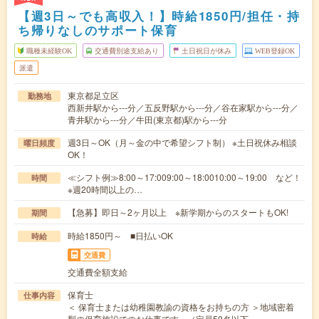
【週3日～でも高収入！】時給1850円/担任・持
ち帰りなしのサポート保育
職種未経験OK
交通費別途支給あり
土日祝日が休み
WEB登録OK
派遣
東京都足立区
勤務地
西新井駅から---分／五反野駅から---分／谷在家駅から---分／
青井駅から---分／牛田(東京都)駅から---分
週3日～OK（月～金の中で希望シフト制） ※土日祝休み相談
曜日頻度
OK！
≪シフト例≫8:00～17:009:00～18:0010:00～19:00 など！
時間
※週20時間以上の…
【急募】即日～2ヶ月以上 ※新学期からのスタートもOK!
期間
時給1850円～ ■日払いOK
時給
交通費
交通費全額支給
保育士
仕事内容
＜ 保育士または幼稚園教諭の資格をお持ちの方 ＞地域密着
型の保育施設でのお仕事です。（定員50名以下…