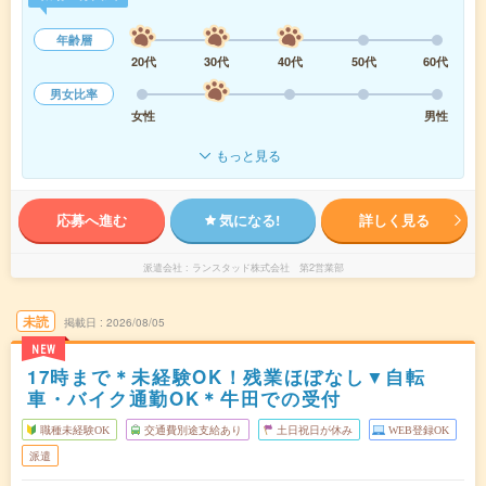
年齢層
20代
30代
40代
50代
60代
男女比率
女性
男性
もっと見る
応募へ進む
気になる!
詳しく見る
派遣会社
ランスタッド株式会社 第2営業部
未読
掲載日
2026/08/05
NEW
17時まで＊未経験OK！残業ほぼなし▼自転
車・バイク通勤OK＊牛田での受付
職種未経験OK
交通費別途支給あり
土日祝日が休み
WEB登録OK
派遣