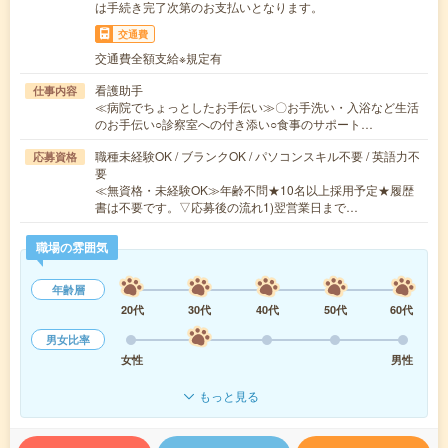
は手続き完了次第のお支払いとなります。
交通費
交通費全額支給※規定有
看護助手
仕事内容
≪病院でちょっとしたお手伝い≫〇お手洗い・入浴など生活
のお手伝い○診察室への付き添い○食事のサポート…
職種未経験OK / ブランクOK / パソコンスキル不要 / 英語力不
応募資格
要
≪無資格・未経験OK≫年齢不問★10名以上採用予定★履歴
書は不要です。▽応募後の流れ1)翌営業日まで…
職場の雰囲気
年齢層
20代
30代
40代
50代
60代
男女比率
女性
男性
もっと見る