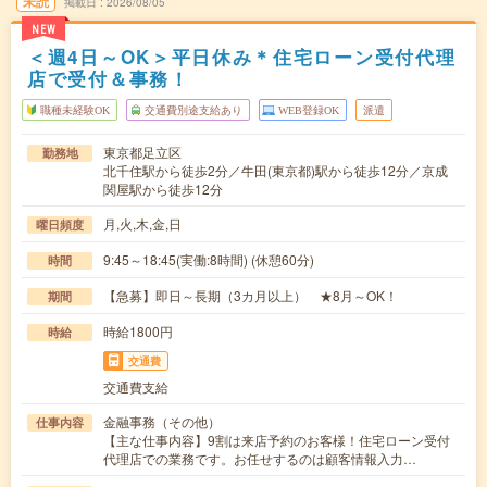
未読
掲載日
2026/08/05
NEW
＜週4日～OK＞平日休み＊住宅ローン受付代理
店で受付＆事務！
職種未経験OK
交通費別途支給あり
WEB登録OK
派遣
東京都足立区
勤務地
北千住駅から徒歩2分／牛田(東京都)駅から徒歩12分／京成
関屋駅から徒歩12分
月,火,木,金,日
曜日頻度
9:45～18:45(実働:8時間) (休憩60分)
時間
【急募】即日～長期（3カ月以上） ★8月～OK！
期間
時給1800円
時給
交通費
交通費支給
金融事務（その他）
仕事内容
【主な仕事内容】9割は来店予約のお客様！住宅ローン受付
代理店での業務です。お任せするのは顧客情報入力…