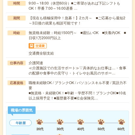
9:00～18:00（休憩60分）■ご希望があれば下記シフトも
時間
OK！早番 7:00～16:00遅番 …
【現在も積極採用中！急募！】2カ月～ ■ご応募から最短2
期間
～3日後の就業も相談可能です！
無資格未経験：時給1500円～ ■週払いOK ■扶養内OK ■
時給
日収1万2000円以上
交通費
交通費全額支給
介護関連
仕事内容
≪介護施設での生活サポート≫▽具体的なお仕事は…・食事
の配膳や食事中の見守り・トイレやお風呂のサポー…
職種未経験OK / ブランクOK / パソコンスキル不要 / 英語力不
応募資格
要
■無資格・未経験OK！■年齢・学歴不問！ブランクOK!■10名
以上採用予定！■履歴書不要■社会保険完…
職場の雰囲気
年齢層
20代
30代
40代
50代
60代