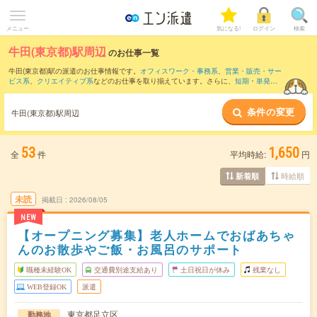
メニュー
気になる!
ログイン
検索
牛田(東京都)駅周辺
のお仕事一覧
牛田(東京都)駅の派遣のお仕事情報です。
オフィスワーク・事務系
、
営業・販売・サー
ビス系
、
クリエイティブ系
などのお仕事を取り揃えています。さらに、
短期
・
単発
な
どの期間や、
職種未経験OK
などのこだわり条件で絞り込んでいただけます。
条件の変更
また、
北千住駅
・
浅草駅
・
押上駅
・
稲荷町(東京都)駅
・
青砥駅
など近隣駅のお仕事もご
牛田(東京都)駅周辺
確認いただけます。
53
1,650
全
件
平均時給:
円
時給順
新着順
未読
掲載日
2026/08/05
NEW
【オープニング募集】老人ホームでおばあちゃ
んのお散歩やご飯・お風呂のサポート
職種未経験OK
交通費別途支給あり
土日祝日が休み
残業なし
WEB登録OK
派遣
東京都足立区
勤務地