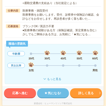
○通勤交通費の支給あり（当社規定による）
医療事務・病院受付
仕事内容
医療事務をお願いします。受付、診察券や保険証の確認、会
計などをお任せします。再診患者が多く落ち着いた…
ブランクOK / 英語力不要
応募資格
●医療事務の経験がある方（保険証確認、算定業務を含む）
少しでもご興味がある方は、お気軽に「★気になる…
職場の雰囲気
年齢層
20代
30代
40代
50代
60代
男女比率
女性
男性
もっと見る
応募へ進む
気になる!
詳しく見る
派遣会社
ヒューマンリソシア株式会社