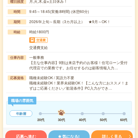
月,火,木,金※土日休み！
曜日頻度
9:45～18:45(実働:8時間) (休憩60分)
時間
2026/9/上旬～長期（3カ月以上） ★9月～OK！
期間
時給1800円
時給
交通費
交通費支給
一般事務
仕事内容
【主な仕事内容】9割は来店予約のお客様！住宅ローン受付
代理店での業務です。お任せするのは顧客情報入力…
職種未経験OK / 英語力不要
応募資格
職種未経験OK！業界未経験OK！【こんな方におススメ！ま
ずはご応募ください／歓迎条件】PC入力ができ…
職場の雰囲気
年齢層
20代
30代
40代
50代
60代
応募へ進む
気になる!
詳しく見る