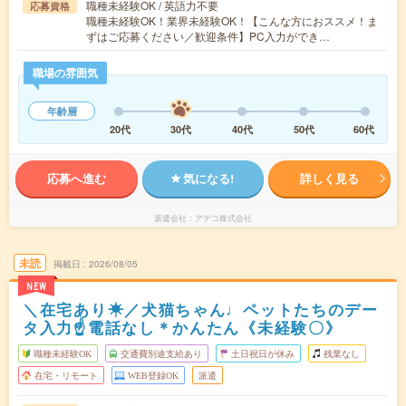
職種未経験OK / 英語力不要
応募資格
職種未経験OK！業界未経験OK！【こんな方におススメ！ま
ずはご応募ください／歓迎条件】PC入力ができ…
職場の雰囲気
年齢層
20代
30代
40代
50代
60代
応募へ進む
気になる!
詳しく見る
派遣会社
アデコ株式会社
未読
掲載日
2026/08/05
NEW
＼在宅あり☀／犬猫ちゃん♩ペットたちのデー
タ入力☝電話なし＊かんたん《未経験〇》
職種未経験OK
交通費別途支給あり
土日祝日が休み
残業なし
在宅・リモート
WEB登録OK
派遣