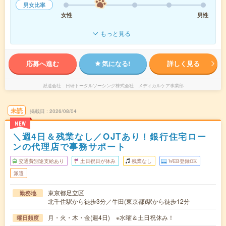
男女比率
女性
男性
もっと見る
応募へ進む
気になる!
詳しく見る
派遣会社
日研トータルソーシング株式会社 メディカルケア事業部
未読
掲載日
2026/08/04
NEW
＼週4日＆残業なし／OJTあり！銀行住宅ロー
ンの代理店で事務サポート
交通費別途支給あり
土日祝日が休み
残業なし
WEB登録OK
派遣
東京都足立区
勤務地
北千住駅から徒歩3分／牛田(東京都)駅から徒歩12分
月・火・木・金(週4日) ※水曜＆土日祝休み！
曜日頻度