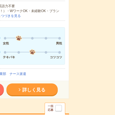
 英語力不要
！）・WワークOK・未経験OK・ブラン
…
つづきを見る
女性
男性
テキパキ
コツコツ
業部 ナース派遣
詳しく見る
一括
応募