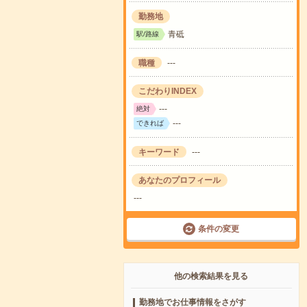
勤務地
青砥
駅/路線
職種
---
こだわりINDEX
---
絶対
---
できれば
キーワード
---
あなたのプロフィール
---
条件の変更
他の検索結果を見る
勤務地でお仕事情報をさがす