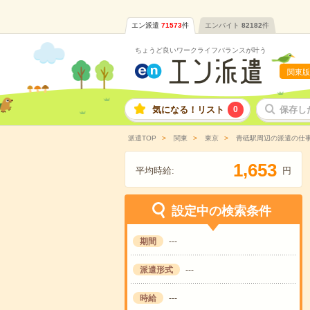
エン派遣
71573
件
エンバイト
82182
件
ちょうど良いワークライフバランスが叶う
関東版
気になる！リスト
0
保存し
派遣TOP
関東
東京
青砥駅周辺の派遣の仕
,
1
6
5
3
平均時給:
円
設定中の検索条件
期間
---
派遣形式
---
時給
---