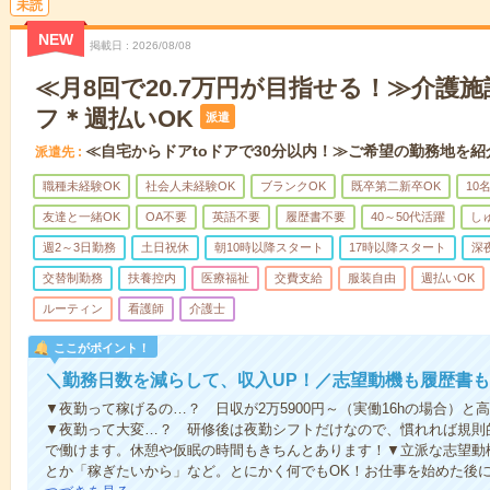
未読
NEW
掲載日
2026/08/08
≪月8回で20.7万円が目指せる！≫介護
フ＊週払いOK
派遣
≪自宅からドアtoドアで30分以内！≫ご希望の勤務地を紹
派遣先
職種未経験OK
社会人未経験OK
ブランクOK
既卒第二新卒OK
10
友達と一緒OK
OA不要
英語不要
履歴書不要
40～50代活躍
し
週2～3日勤務
土日祝休
朝10時以降スタート
17時以降スタート
深
交替制勤務
扶養控内
医療福祉
交費支給
服装自由
週払いOK
ルーティン
看護師
介護士
ここがポイント！
＼勤務日数を減らして、収入UP！／志望動機も履歴書も
▼夜勤って稼げるの…？ 日収が2万5900円～（実働16hの場合）
▼夜勤って大変…？ 研修後は夜勤シフトだけなので、慣れれば規則
で働けます。休憩や仮眠の時間もきちんとあります！▼立派な志望動
とか「稼ぎたいから」など。とにかく何でもOK！お仕事を始めた後