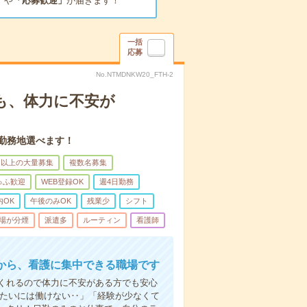
」
や
「応募歓迎」
が届きます！
一括
応募
No.NTMDNKW20_FTH-2
も、体力に不安が
。勤務地選べます！
名以上の大量募集
複数名募集
ゅふ歓迎
WEB登録OK
週4日勤務
内OK
午後のみOK
残業少
シフト
場が分煙
派遣多
ルーティン
看護師
から、看護に集中できる職場です
くれるので体力に不安がある方でも安心
みたいには働けない‥」「経験が少なくて