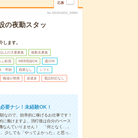
応募
No.NSGKW28_SRBK
施設の夜勤スタッ
介します。
名以上の大量募集
複数名募集
ゅふ歓迎
WEB登録OK
週1OK
夜・早朝
残業なし
シフト
職場が禁煙
派遣多
電話対応なし
必要ナシ！未経験OK！
と高額なので、効率的に稼げるお仕事です！
的に働けますよ。消灯後は自分のペース
機なんていりません！ 「何となく…」
に、少しでも「やってよかった」と思っ…