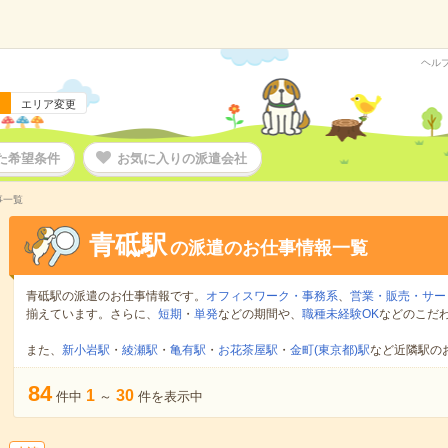
ヘル
エリア変更
た希望条件
お気に入りの派遣会社
事一覧
青砥駅
の派遣のお仕事情報一覧
青砥駅の派遣のお仕事情報です。
オフィスワーク・事務系
、
営業・販売・サー
揃えています。さらに、
短期
・
単発
などの期間や、
職種未経験OK
などのこだ
また、
新小岩駅
・
綾瀬駅
・
亀有駅
・
お花茶屋駅
・
金町(東京都)駅
など近隣駅の
84
1
30
件中
～
件を表示中