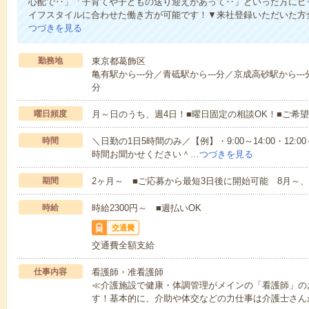
心配で‥」「子育てや子どもの送り迎えがあって‥」といった方にピ
イフスタイルに合わせた働き方が可能です！▼来社登録いただいた方全員
つづきを見る
勤務地
東京都葛飾区
亀有駅から---分／青砥駅から---分／京成高砂駅から---
分
曜日頻度
月～日のうち、週4日！■曜日固定の相談OK！■ご希
時間
＼日勤の1日5時間のみ／【例】・9:00～14:00・12:00～
時間お聞かせください＾…
つづきを見る
期間
2ヶ月～ ■ご応募から最短3日後に開始可能 8月～、
時給
時給2300円～ ■週払いOK
交通費
交通費全額支給
仕事内容
看護師・准看護師
≪介護施設で健康・体調管理がメインの「看護師」の
す！基本的に、介助や体交などの力仕事は介護士さん