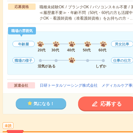
応募資格
職種未経験OK / ブランクOK / パソコンスキル不要 /
≪履歴書不要≫・年齢不問（50代・60代の方も活躍中
クOK・看護師資格（准看護師資格）をお持ちの方・
職場の雰囲気
年齢層
男女比率
20代
30代
40代
50代
60代
職場の様子
仕事の仕方
活気がある
しずか
日研トータルソーシング株式会社 メディカルケア事
派遣会社
応募する
気になる！
未読