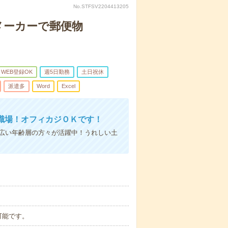
No.STFSV2204413205
のメーカーで郵便物
WEB登録OK
週5日勤務
土日祝休
派遣多
Word
Excel
職場！オフィカジＯＫです！
幅広い年齢層の方々が活躍中！うれしい土
談可能です。