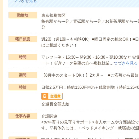
つづきを見る
勤務地
東京都葛飾区
亀有駅から---分／青砥駅から---分／お花茶屋駅から---
分
曜日頻度
週2回（週1回～も相談OK）■曜日固定の相談OK！■
ばご相談ください！
時間
▽シフト例・16:30～翌9:30・16:30～翌10:3
ート！※Wワーク希望の方へ複数就業…
つづきを見る
期間
【8月中のスタートOK！】2カ月～ ■ご応募から最短
時給
日収2.5万円：時給1350円×8h＋残業割増（時給1.25×
交通費
交通費全額支給
仕事内容
介護関連
<お年寄りの見守りサポート>老人ホームや介護施設
す。▽具体的には…・ベッドメイキング・就寝後の巡