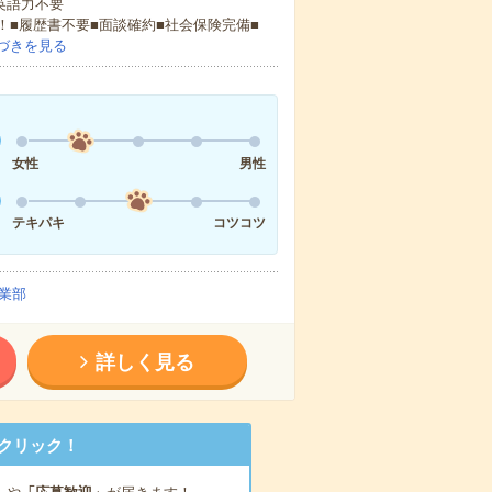
 英語力不要
！■履歴書不要■面談確約■社会保険完備■
づきを見る
女性
男性
テキパキ
コツコツ
業部
詳しく見る
クリック！