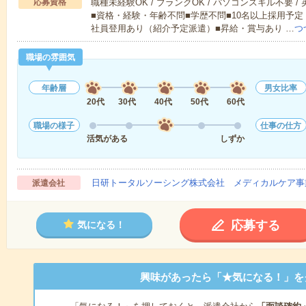
応募資格
職種未経験OK / ブランクOK / パソコンスキル不要 /
■資格・経験・年齢不問■学歴不問■10名以上採用予定
社員登用あり（紹介予定派遣）■昇給・賞与あり …
つ
職場の雰囲気
年齢層
男女比率
20代
30代
40代
50代
60代
職場の様子
仕事の仕方
活気がある
しずか
日研トータルソーシング株式会社 メディカルケア事
派遣会社
応募する
気になる！
興味があったら「★気になる！」を