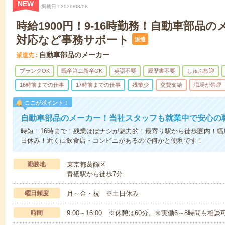
NEW
掲載日
2026/08/08
時給1900円！9-16時勤務！自動車部品
対応など事務サポート
派遣
自動車部品のメーカー
派遣先
ブランクOK
既卒第二新卒OK
英語不要
履歴書不要
しゅふ歓迎
16時前までの仕事
17時前までの仕事
残業少
交費支給
職場が禁煙
ここがポイント！
自動車部品のメーカー！当社スタッフも就業中で安心の
時短！16時まで！残業ほぼナシが魅力的！最寄り駅から徒歩圏内！
日休み！近くに飲食店・コンビニがあるので何かと便利です！
勤務地
東京都葛飾区
青砥駅から徒歩7分
曜日頻度
月～金・祝 ※土日休み
時間
9:00～16:00 ※休憩は60分。※実働6～8時間も相