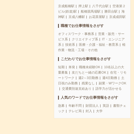
京成船橋駅
押上駅
八千代台駅
空港第２
ビル(鉄道)駅
船橋競馬場駅
勝田台駅
海
神駅
京成八幡駅
お花茶屋駅
京成成田駅
職種でお仕事情報をさがす
オフィスワーク・事務系
営業・販売・サー
ビス系
クリエイティブ系
IT・エンジニア
系
技術系
医療・介護・福祉・教育系
軽
作業・物流・工場・その他
こだわりでお仕事情報をさがす
短期
単発
職種未経験OK
10名以上の大
量募集
友だちと一緒の応募OK
在宅・リモ
ートワーク
週2～3日勤務
週4日勤務
土
日祝のみ勤務
残業なし
副業・WワークOK
交通費別途支給あり
語学力が活かせる
人気のワードでお仕事情報をさがす
急募
年齢不問
財団法人
英語
書類チェ
ック
テレビ局
封入
大学