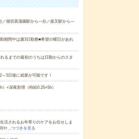
分／堀切菖蒲園駅から---分／柴又駅から---
日勤期間中は週3日勤務■希望の曜日があれ
0など※慣れるまでの最初のうちは日勤からのスタ
2～3日後に就業が可能です！
8h）+深夜割増（時給0.25×5h）
で生活されるお年寄りのケアをお任せしま
回や…
つづきを見る