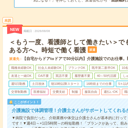
「気になる！」を押しておくと、派遣会社から
「面談確約
未読
NEW
掲載日
2026/08/08
＜もう一度、看護師として働きたい＞で
ある方へ。時短で働く看護
派遣
【自宅からドアtoドアで30分以内】介護施設でのお仕事
派遣先
職種未経験OK
社会人未経験OK
ブランクOK
既卒第二新卒OK
10
友達と一緒OK
OA不要
英語不要
履歴書不要
40～50代活躍
し
週5日勤務
土日祝休
朝10時以降スタート
16時前までの仕事
5ｈ以
交替制勤務
医療福祉
交費支給
制服
服装自由
週払いOK
職
ここがポイント！
介護施設で体調管理！介護士さんがサポートしてくれる
▼病院で負担だった、介助業務や体交は介護士さんが基本的に行って
です！▼週4日～×1日5時間～の時短勤務！「ブランクがあって、前