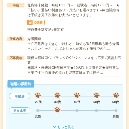
無資格未経験：時給1500円～ 経験者：時給1750円～ ★
時給
日払い／週払い制度あり（月払いも選べます）※稼働開始時
は手続き完了次第のお支払いとなります。
交通費
交通費全額支給※規定有
介護関連
仕事内容
＊在宅勤務はできないけれど、時短も週2日勤務も叶う介護
＊おじいちゃん、おばあちゃんが暮らす施設での生…
職種未経験OK / ブランクOK / パソコンスキル不要 / 英語力不
応募資格
要
無資格・未経験OK年齢不問★10名以上採用予定★履歴書は
不要です▽応募後の流れ1)翌営業日までに担当…
職場の雰囲気
年齢層
20代
30代
40代
50代
60代
男女比率
女性
男性
もっと見る