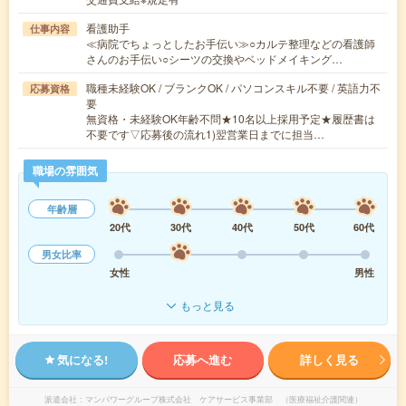
看護助手
仕事内容
≪病院でちょっとしたお手伝い≫○カルテ整理などの看護師
さんのお手伝い○シーツの交換やベッドメイキング…
職種未経験OK / ブランクOK / パソコンスキル不要 / 英語力不
応募資格
要
無資格・未経験OK年齢不問★10名以上採用予定★履歴書は
不要です▽応募後の流れ1)翌営業日までに担当…
職場の雰囲気
年齢層
20代
30代
40代
50代
60代
男女比率
女性
男性
もっと見る
気になる!
応募へ進む
詳しく見る
派遣会社
マンパワーグループ株式会社 ケアサービス事業部 （医療福祉介護関連）