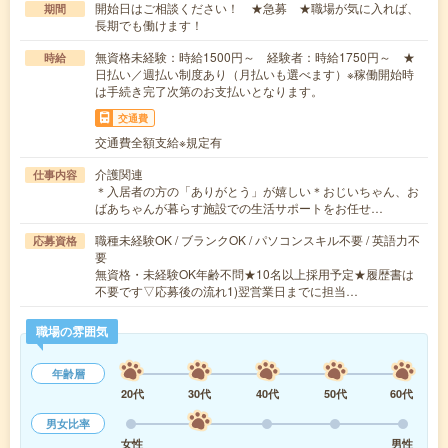
開始日はご相談ください！ ★急募 ★職場が気に入れば、
期間
長期でも働けます！
無資格未経験：時給1500円～ 経験者：時給1750円～ ★
時給
日払い／週払い制度あり（月払いも選べます）※稼働開始時
は手続き完了次第のお支払いとなります。
交通費
交通費全額支給※規定有
介護関連
仕事内容
＊入居者の方の「ありがとう」が嬉しい＊おじいちゃん、お
ばあちゃんが暮らす施設での生活サポートをお任せ…
職種未経験OK / ブランクOK / パソコンスキル不要 / 英語力不
応募資格
要
無資格・未経験OK年齢不問★10名以上採用予定★履歴書は
不要です▽応募後の流れ1)翌営業日までに担当…
職場の雰囲気
年齢層
20代
30代
40代
50代
60代
男女比率
女性
男性