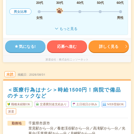
20代
30代
40代
50代
60代
男女比率
女性
男性
もっと見る
気になる!
応募へ進む
詳しく見る
派遣会社
株式会社ニッソーネット
未読
掲載日
2026/08/01
＜医療行為はナシ＞時給1500円！病院で備品
のチェックなど
職種未経験OK
交通費別途支給あり
土日祝日が休み
WEB登録OK
派遣
千葉県市原市
勤務地
里見駅から---分／養老渓谷駅から---分／高滝駅から---分／光
風台(千葉県)駅から---分／月崎駅から---分