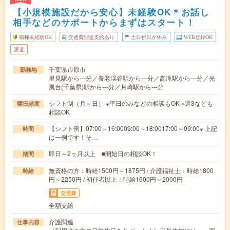
【小規模施設だから安心】未経験OK＊お話し
相手などのサポートからまずはスタート！
職種未経験OK
交通費別途支給あり
土日祝日が休み
WEB登録OK
派遣
千葉県市原市
勤務地
里見駅から---分／養老渓谷駅から---分／高滝駅から---分／光
風台(千葉県)駅から---分／月崎駅から---分
シフト制（月～日） ※平日のみなどの相談もOK ※週3なども
曜日頻度
相談OK
【シフト例】07:00～16:0009:00～18:0017:00～09:00※ 上記
時間
は一例です！そ…
即日～2ヶ月以上 ■開始日の相談OK！
期間
無資格の方：時給1500円～1875円 / 介護福祉士：時給1800
時給
円～2250円 / 初任者以上：時給1600円～2000円
交通費
全額支給
介護関連
仕事内容