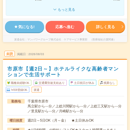
もっと見る
気になる!
応募へ進む
詳しく見る
派遣会社
マンパワーグループ株式会社 ケアサービス事業部 （医療福祉介護関連）
未読
掲載日
2026/08/03
市原市【週2日～】ホテルライクな高齢者マン
ションで生活サポート
職種未経験OK
交通費別途支給あり
土日祝日が休み
残業なし
WEB登録OK
派遣
千葉県市原市
勤務地
馬立駅から---分／上総川間駅から---分／上総三又駅から---分
／里見駅から---分／月崎駅から---分
週2日～5日OK（月～金） ★土日休みOK
曜日頻度
★1日6時間～の時短シフトOK★スタート時間選べます！
時間