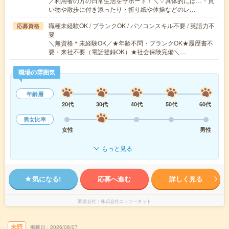
／利用者の方の日常生活をサポート！＼▽具体的には…・買
い物や散歩に付き添ったり・折り紙や体操などのレ…
職種未経験OK / ブランクOK / パソコンスキル不要 / 英語力不
応募資格
要
＼無資格＊未経験OK／★年齢不問・ブランクOK★履歴書不
要・来社不要（電話登録OK）★社会保険完備＼…
職場の雰囲気
年齢層
20代
30代
40代
50代
60代
男女比率
女性
男性
もっと見る
気になる!
応募へ進む
詳しく見る
派遣会社
株式会社ニッソーネット
未読
掲載日
2026/08/07