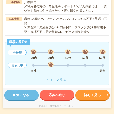
介護関連
仕事内容
／利用者の方の日常生活をサポート！＼▽具体的には…・買
い物や散歩に付き添ったり・折り紙や体操などのレ…
職種未経験OK / ブランクOK / パソコンスキル不要 / 英語力不
応募資格
要
＼無資格＊未経験OK／★年齢不問・ブランクOK★履歴書不
要・来社不要（電話登録OK）★社会保険完備＼…
職場の雰囲気
年齢層
20代
30代
40代
50代
60代
男女比率
女性
男性
もっと見る
気になる!
応募へ進む
詳しく見る
派遣会社
株式会社ニッソーネット