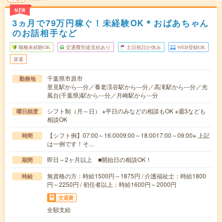
NEW
3ヵ月で79万円稼ぐ！未経験OK＊おばあちゃん
のお話相手など
職種未経験OK
交通費別途支給あり
土日祝日が休み
WEB登録OK
派遣
千葉県市原市
勤務地
里見駅から---分／養老渓谷駅から---分／高滝駅から---分／光
風台(千葉県)駅から---分／月崎駅から---分
シフト制（月～日） ※平日のみなどの相談もOK ※週3なども
曜日頻度
相談OK
【シフト例】07:00～16:0009:00～18:0017:00～09:00※ 上記
時間
は一例です！そ…
即日～2ヶ月以上 ■開始日の相談OK！
期間
無資格の方：時給1500円～1875円 / 介護福祉士：時給1800
時給
円～2250円 / 初任者以上：時給1600円～2000円
交通費
全額支給