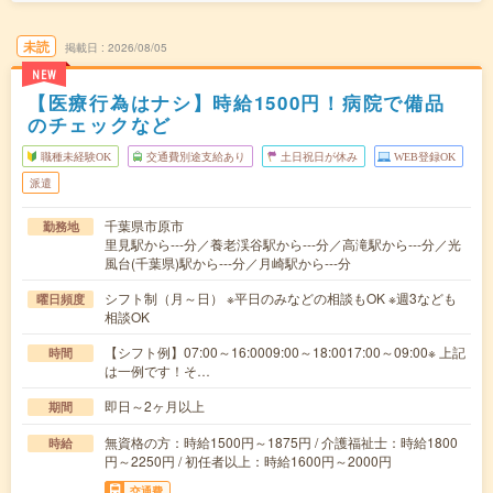
未読
掲載日
2026/08/05
NEW
【医療行為はナシ】時給1500円！病院で備品
のチェックなど
職種未経験OK
交通費別途支給あり
土日祝日が休み
WEB登録OK
派遣
千葉県市原市
勤務地
里見駅から---分／養老渓谷駅から---分／高滝駅から---分／光
風台(千葉県)駅から---分／月崎駅から---分
シフト制（月～日） ※平日のみなどの相談もOK ※週3なども
曜日頻度
相談OK
【シフト例】07:00～16:0009:00～18:0017:00～09:00※ 上記
時間
は一例です！そ…
即日～2ヶ月以上
期間
無資格の方：時給1500円～1875円 / 介護福祉士：時給1800
時給
円～2250円 / 初任者以上：時給1600円～2000円
交通費