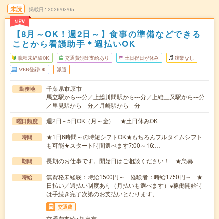
未読
掲載日
2026/08/05
NEW
【8月～OK！週2日～】食事の準備などできる
ことから看護助手＊週払いOK
職種未経験OK
交通費別途支給あり
土日祝日が休み
残業なし
WEB登録OK
派遣
千葉県市原市
勤務地
馬立駅から---分／上総川間駅から---分／上総三又駅から---分
／里見駅から---分／月崎駅から---分
週2日～5日OK（月～金） ★土日休みOK
曜日頻度
★1日6時間～の時短シフトOK★もちろんフルタイムシフト
時間
も可能★スタート時間選べます7:00～16:…
長期のお仕事です。開始日はご相談ください！ ★急募
期間
無資格未経験：時給1500円～ 経験者：時給1750円～ ★
時給
日払い／週払い制度あり（月払いも選べます）※稼働開始時
は手続き完了次第のお支払いとなります。
交通費
交通費支給※規定有