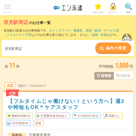
メニュー
気になる!
ログイン
検索
里見駅周辺
のお仕事一覧
里見駅の派遣のお仕事情報です。
オフィスワーク・事務系
、
営業・販売・サービス系
、
クリエイティブ系
などのお仕事を取り揃えています。さらに、
短期
・
単発
などの期
間や、
職種未経験OK
などのこだわり条件で絞り込んでいただけます。
条件の変更
また、
上総牛久駅
・
飯給駅
・
光風台(千葉県)駅
・
上総鶴舞駅
・
上総山田駅
など近隣駅の
里見駅周辺
お仕事もご確認いただけます。
11
1,500
全
件
平均時給:
円
時給順
新着順
未読
掲載日
2026/08/07
NEW
【フルタイムじゃ働けない！という方へ】週2
や時短もOK＊ケアスタッフ
職種未経験OK
交通費別途支給あり
土日祝日が休み
残業なし
WEB登録OK
派遣
千葉県市原市
勤務地