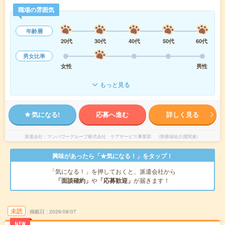
職場の雰囲気
年齢層
20代
30代
40代
50代
60代
男女比率
女性
男性
もっと見る
気になる!
応募へ進む
詳しく見る
派遣会社
マンパワーグループ株式会社 ケアサービス事業部 （医療福祉介護関連）
興味があったら「★気になる！」をタップ！
「気になる！」を押しておくと、派遣会社から
「面談確約」
や
「応募歓迎」
が届きます！
未読
掲載日
2026/08/07
NEW