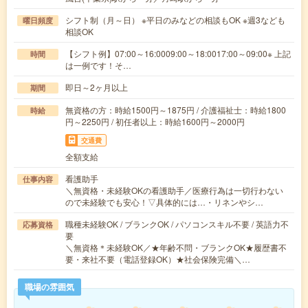
シフト制（月～日） ※平日のみなどの相談もOK ※週3なども
曜日頻度
相談OK
【シフト例】07:00～16:0009:00～18:0017:00～09:00※ 上記
時間
は一例です！そ…
即日～2ヶ月以上
期間
無資格の方：時給1500円～1875円 / 介護福祉士：時給1800
時給
円～2250円 / 初任者以上：時給1600円～2000円
交通費
全額支給
看護助手
仕事内容
＼無資格・未経験OKの看護助手／医療行為は一切行わない
ので未経験でも安心！▽具体的には…・リネンやシ…
職種未経験OK / ブランクOK / パソコンスキル不要 / 英語力不
応募資格
要
＼無資格＊未経験OK／★年齢不問・ブランクOK★履歴書不
要・来社不要（電話登録OK）★社会保険完備＼…
職場の雰囲気