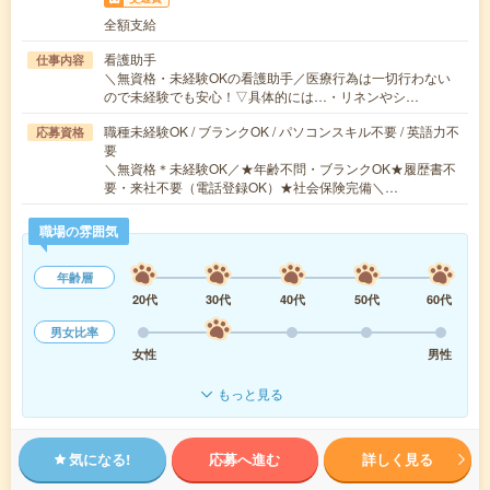
全額支給
看護助手
仕事内容
＼無資格・未経験OKの看護助手／医療行為は一切行わない
ので未経験でも安心！▽具体的には…・リネンやシ…
職種未経験OK / ブランクOK / パソコンスキル不要 / 英語力不
応募資格
要
＼無資格＊未経験OK／★年齢不問・ブランクOK★履歴書不
要・来社不要（電話登録OK）★社会保険完備＼…
職場の雰囲気
年齢層
20代
30代
40代
50代
60代
男女比率
女性
男性
もっと見る
気になる!
応募へ進む
詳しく見る