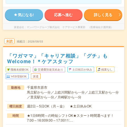
気になる!
応募へ進む
詳しく見る
派遣会社
マンパワーグループ株式会社 ケアサービス事業部 （医療福祉介護関連）
未読
掲載日
2026/08/03
「ワガママ」「キャリア相談」「グチ」も
Welcome！＊ケアスタッフ
職種未経験OK
交通費別途支給あり
土日祝日が休み
残業なし
WEB登録OK
派遣
千葉県市原市
勤務地
馬立駅から---分／上総川間駅から---分／上総三又駅から---分
／里見駅から---分／月崎駅から---分
週2日～5日OK（月～金） ★土日休みOK
曜日頻度
★1日6時間～の時短シフトOK★スタート時間選べます！
時間
7:00～16:009:00～17:0011:…