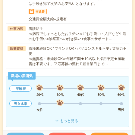
は手続き完了次第のお支払いとなります。
交通費
交通費全額支給※規定有
看護助手
仕事内容
≪病院でちょっとしたお手伝い≫〇お手洗い・入浴など生活
のお手伝い○診察室への付き添い○食事のサポート…
職種未経験OK / ブランクOK / パソコンスキル不要 / 英語力不
応募資格
要
≪無資格・未経験OK≫年齢不問★10名以上採用予定★履歴
書は不要です。▽応募後の流れ1)翌営業日まで…
職場の雰囲気
年齢層
20代
30代
40代
50代
60代
男女比率
女性
男性
もっと見る