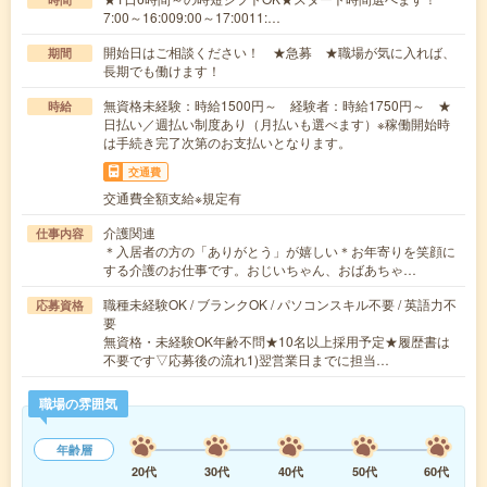
7:00～16:009:00～17:0011:…
開始日はご相談ください！ ★急募 ★職場が気に入れば、
期間
長期でも働けます！
無資格未経験：時給1500円～ 経験者：時給1750円～ ★
時給
日払い／週払い制度あり（月払いも選べます）※稼働開始時
は手続き完了次第のお支払いとなります。
交通費
交通費全額支給※規定有
介護関連
仕事内容
＊入居者の方の「ありがとう」が嬉しい＊お年寄りを笑顔に
する介護のお仕事です。おじいちゃん、おばあちゃ…
職種未経験OK / ブランクOK / パソコンスキル不要 / 英語力不
応募資格
要
無資格・未経験OK年齢不問★10名以上採用予定★履歴書は
不要です▽応募後の流れ1)翌営業日までに担当…
職場の雰囲気
年齢層
20代
30代
40代
50代
60代