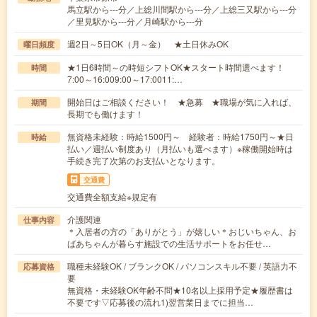
馬立駅から---分／上総川間駅から---分／上総三又駅から---分
／里見駅から---分／月崎駅から---分
週2日～5日OK（月～金） ★土日休みOK
曜日頻度
★1日6時間～の時短シフトOK★スタート時間選べます！
時間
7:00～16:009:00～17:0011:…
開始日はご相談ください！ ★急募 ★職場が気に入れば、
期間
長期でも働けます！
無資格未経験：時給1500円～ 経験者：時給1750円～★日
時給
払い／週払い制度あり（月払いも選べます）※稼働開始時は
手続き完了次第のお支払いとなります。
交通費
交通費全額支給※規定有
介護関連
仕事内容
＊入居者の方の「ありがとう」が嬉しい＊おじいちゃん、お
ばあちゃんが暮らす施設での生活サポートをお任せ…
職種未経験OK / ブランクOK / パソコンスキル不要 / 英語力不
応募資格
要
無資格・未経験OK年齢不問★10名以上採用予定★履歴書は
不要です▽応募後の流れ1)翌営業日までに担当…