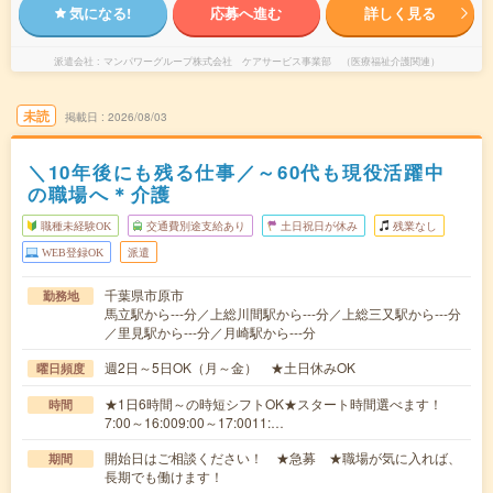
気になる!
応募へ進む
詳しく見る
派遣会社
マンパワーグループ株式会社 ケアサービス事業部 （医療福祉介護関連）
未読
掲載日
2026/08/03
＼10年後にも残る仕事／～60代も現役活躍中
の職場へ＊介護
職種未経験OK
交通費別途支給あり
土日祝日が休み
残業なし
WEB登録OK
派遣
千葉県市原市
勤務地
馬立駅から---分／上総川間駅から---分／上総三又駅から---分
／里見駅から---分／月崎駅から---分
週2日～5日OK（月～金） ★土日休みOK
曜日頻度
★1日6時間～の時短シフトOK★スタート時間選べます！
時間
7:00～16:009:00～17:0011:…
開始日はご相談ください！ ★急募 ★職場が気に入れば、
期間
長期でも働けます！