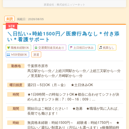
派遣会社
株式会社ニッソーネット
未読
掲載日
2026/08/05
NEW
＼日払い×時給1500円／医療行為なし＊付き添
い＊看護サポート
職種未経験OK
交通費別途支給あり
土日祝日が休み
残業なし
WEB登録OK
派遣
千葉県市原市
勤務地
馬立駅から---分／上総川間駅から---分／上総三又駅から---分
／里見駅から---分／月崎駅から---分
週2日～5日OK（月～金） ★土日休みOK
曜日頻度
★1日6時間～の時短シフトOK★都合に合わせてシフトが決
時間
められますシフト例：7：00～16：009：…
開始日はご相談ください！ ★急募 ★職場が気に入れば、
期間
長期でも働けます！
無資格未経験：時給1500円～ 経験者：時給1750円～ ★
時給
日払い／週払い制度あり（月払いも選べます）※稼働開始時