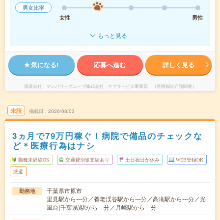
男女比率
女性
男性
もっと見る
気になる!
応募へ進む
詳しく見る
派遣会社
マンパワーグループ株式会社 ケアサービス事業部 （医療福祉介護関連）
未読
掲載日
2026/08/03
3ヵ月で79万円稼ぐ！病院で備品のチェックな
ど＊医療行為はナシ
職種未経験OK
交通費別途支給あり
土日祝日が休み
WEB登録OK
派遣
千葉県市原市
勤務地
里見駅から---分／養老渓谷駅から---分／高滝駅から---分／光
風台(千葉県)駅から---分／月崎駅から---分