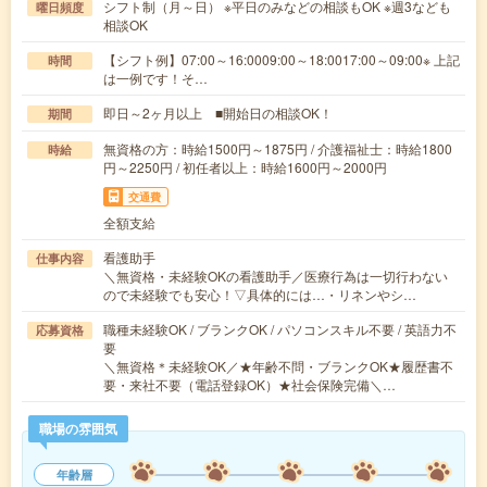
シフト制（月～日） ※平日のみなどの相談もOK ※週3なども
曜日頻度
相談OK
【シフト例】07:00～16:0009:00～18:0017:00～09:00※ 上記
時間
は一例です！そ…
即日～2ヶ月以上 ■開始日の相談OK！
期間
無資格の方：時給1500円～1875円 / 介護福祉士：時給1800
時給
円～2250円 / 初任者以上：時給1600円～2000円
交通費
全額支給
看護助手
仕事内容
＼無資格・未経験OKの看護助手／医療行為は一切行わない
ので未経験でも安心！▽具体的には…・リネンやシ…
職種未経験OK / ブランクOK / パソコンスキル不要 / 英語力不
応募資格
要
＼無資格＊未経験OK／★年齢不問・ブランクOK★履歴書不
要・来社不要（電話登録OK）★社会保険完備＼…
職場の雰囲気
年齢層