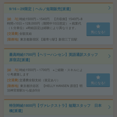
9/16～29限定｜ヘルノ短期販売[派遣]
給 与
時給1500円～1540円 【月収例】1540円×8
時間×10日＝128,000円（期間中10日想定）＋残業代
（１分単位）※時給設定は経験により異なります。
気になる!
交通費
全額支給
勤務地
東京都新宿区 【最寄り駅】新宿三丁目駅
最高時給1700円【ヘリーハンセン】英語通訳スタッフ
原宿店[派遣]
給 与
時給1550円～1700円 ※ご経験・スキルによ
り考慮致します
交通費
交通費全額支給（規定あり）
気になる!
勤務地
東京都渋谷区 【HELLY HANSEN 原宿】明
治神宮前駅から徒歩5分
特別時給1800円【ヴァレクストラ】短期スタッフ 日本
橋[派遣]