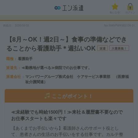
気になる!
ログイン
掲載日
2026/08/05
No.MANPWK903109-31
【8月～OK！週2日～】食事の準備などでき
ることから看護助手＊週払いOK
派遣
大量募集！
職種
看護助手
派遣先
≪勤務地が選べる≫病院でのお仕事です。
派遣会社
マンパワーグループ株式会社 ケアサービス事業部 （医療福
祉介護関連）
ここがポイント！
≪未経験でも時給1500円！≫来社＆履歴書不要なので
お仕事スタートも楽々です
【あくまでお手伝いから】看護師さんのサポート役とし
て、患者さんの生活のお手伝いをする仕事です。カルテ整