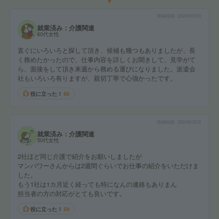
投稿時期
2024年02月
就業済み：介護関連
60代女性
直ぐにいろいろと探して頂き、候補も幾つもありましたが、長
く務めたかったので、仕事内容を詳しくお聞きして、見学がて
ら、面接をして頂き来週から務める運びになりました。派遣会
社もいろいろ有りますが、親切丁寧で心強かったです。
役に立った！
88
投稿時期
2024年02月
就業済み：介護関連
50代女性
2社ほど同じ介護で紹介をお願いしましたが
マンパワーさんからは2週間ぐらいでお仕事の紹介をいただけま
した。
もう1社は1カ月近く経っても特になんの連絡もありまん
担当者の方の対応がとても良いです。
役に立った！
59