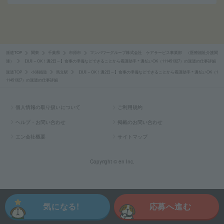
派遣TOP
関東
千葉県
市原市
マンパワーグループ株式会社 ケアサービス事業部 （医療福祉介護関
連）
【8月～OK！週2日～】食事の準備などできることから看護助手＊週払いOK（111451327）の派遣の仕事詳細
派遣TOP
小湊鐵道
馬立駅
【8月～OK！週2日～】食事の準備などできることから看護助手＊週払いOK（1
11451327）の派遣の仕事詳細
個人情報の取り扱いについて
ご利用規約
ヘルプ・お問い合わせ
掲載のお問い合わせ
エン会社概要
サイトマップ
Copyright © en Inc.
気になる!
応募へ進む