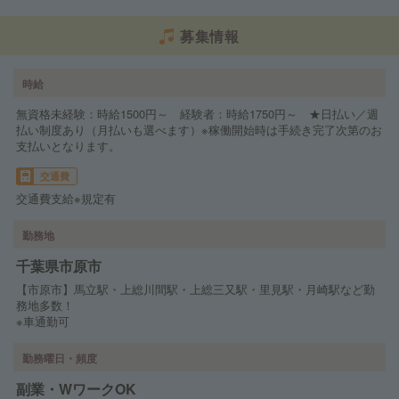
募集情報
時給
無資格未経験：時給1500円～ 経験者：時給1750円～ ★日払い／週
払い制度あり（月払いも選べます）※稼働開始時は手続き完了次第のお
支払いとなります。
交通費
交通費支給※規定有
勤務地
千葉県市原市
【市原市】馬立駅・上総川間駅・上総三又駅・里見駅・月崎駅など勤
務地多数！
※車通勤可
勤務曜日・頻度
副業・WワークOK