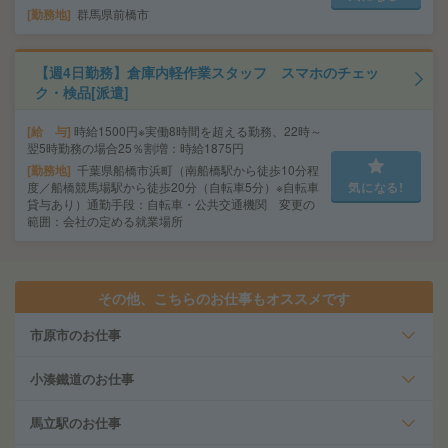
勤務地
群馬県前橋市
【週4日勤務】倉庫内軽作業スタッフ スマホのチェッ
ク・検品[派遣]
給 与
時給1500円※実働8時間を超える勤務、22時～
翌5時勤務の場合25％割増：時給1875円
勤務地
千葉県船橋市浜町（南船橋駅から徒歩10分程
度／船橋競馬場駅から徒歩20分（自転車5分）※自転車
気になる!
貸与あり）通勤手段：自転車・公共交通機関 変更の
範囲：会社の定める就業場所
その他、こちらのお仕事もオススメです
市原市のお仕事
小湊鐵道のお仕事
馬立駅のお仕事