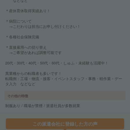
などなど
＊産休育休取得実績あり！
＊病院について
→こだわりは担当にお申し付けください！
＊各種社会保険完備
＊直接雇用への切り替え
→ご希望があれば調整可能です
20代・30代・40代・50代・60代・しゅふ・未経験も活躍中！
異業種からの転職者も多いです！
転職例：工場・物流・接客・イベントスタッフ・事務・軽作業・デー
タ入力 などなど
その他の特徴
制服あり / 職場が禁煙 / 派遣社員が多数就業
この派遣会社に登録した方の声