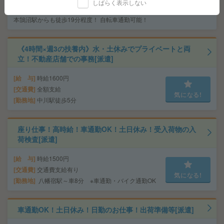
交通費
しばらく表示しない
気になる!
勤務地
藤沢駅民間バス10分、辻堂駅民間バス9分 ※
本鵠沼駅からも徒歩19分程度！ 自転車通勤可能！
《4時間×週3の扶養内》水・土休みでプライベートと両
立！不動産店舗での事務[派遣]
給 与
時給1600円
交通費
全額支給
気になる!
勤務地
中川駅徒歩5分
座り仕事！高時給！車通勤OK！土日休み！受入荷物の入
荷検査[派遣]
給 与
時給1500円
交通費
交通費支給有り
気になる!
勤務地
八幡宿駅～車8分 ※車通勤・バイク通勤OK
車通勤OK！土日休み！日勤のお仕事！出荷準備等[派遣]