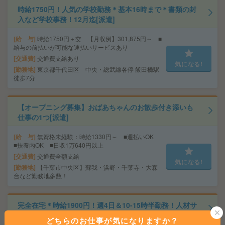
時給1750円！人気の学校勤務＊基本16時まで＊書類の封
入など学校事務！12月迄[派遣]
給 与
時給1750円＋交 【月収例】301,875円～ ■
給与の前払いが可能な速払いサービスあり
交通費
交通費支給あり
気になる!
勤務地
東京都千代田区 中央・総武線各停 飯田橋駅
徒歩7分
【オープニング募集】おばあちゃんのお散歩付き添いも
仕事の1つ[派遣]
給 与
無資格未経験：時給1330円～ ■週払いOK
■扶養内OK ■日収1万640円以上
交通費
交通費全額支給
気になる!
勤務地
【千葉市中央区】蘇我・浜野・千葉寺・大森
台など勤務地多数！
完全在宅＊時給1900円！週4日＆10-15時半勤務！人材サ
ービス企業で営業事務[派遣]
どちらのお仕事が気になりますか？