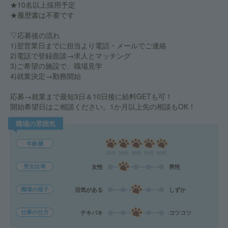
★10名以上採用予定
★履歴書は不要です
▽応募後の流れ
1)翌営業日までに担当より電話・メールでご連絡
2)電話で登録面談→求人とマッチング
3)ご希望の施設で、職場見学
4)就業決定→勤務開始
応募→就業まで最短3日＆10日後に給料GETも可！
開始希望日はご相談ください。1か月以上先の相談もOK！
職場の雰囲気
年齢層
20代
30代
40代
50代
60代
男女比率
女性
男性
職場の様子
活気がある
しずか
仕事の仕方
テキパキ
コツコツ