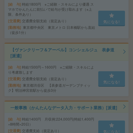
給 与
時給1800円 ※ご経験・スキルにより優遇 ス
マホでかんたんに前払いで給与が受け取れます（※上
限、条件あり）
交通費
交通費全額支給（規定あり）
気になる!
勤務地
東京都中央区 東京メトロ 日本橋駅から直結
（徒歩1分）
【ヴァンクリーフ＆アーペル】コンシェルジュ 表参道
[派遣]
給 与
時給1500円～1600円 ※ご経験・スキルによ
り考慮致します
交通費
交通費全額支給（規定あり）
気になる!
勤務地
東京都渋谷区 【表参道ガーデンブティッ
ク】明治神宮前駅から徒歩3分
一般事務（かんたんなデータ入力・サポート業務）[派遣]
給 与
時給1400円 月収例:224,000円(時給1,400円
×8時間×20日）
交通費
交通費支給（規定あり）
気になる!