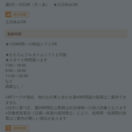
週2日～5日OK（月～金） ★土日休みOK
休日休暇
土日休みOK
勤務時間
★1日6時間～の時短シフトOK
★もちろんフルタイムシフトも可能
★スタート時間選べます
7:00～16:00
9:00～18:00
11:00～20:00
など
残業なし！
※Wワークの場合、他のお仕事と合わせ週40時間超の就業はご案内でき
ません
※法令に基づき、週20時間以上勤務は社会保険への加入対象となります
※労働者派遣法（日雇い派遣の原則禁止）により、短時間・短期間の就
業はご案内が難しい場合があります
残業時間