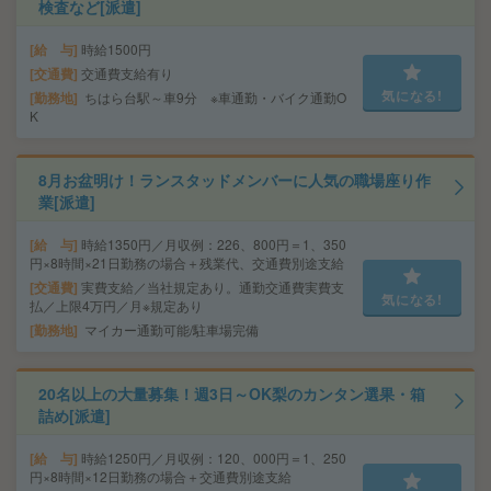
検査など[派遣]
給 与
時給1500円
交通費
交通費支給有り
気になる!
勤務地
ちはら台駅～車9分 ※車通勤・バイク通勤O
K
8月お盆明け！ランスタッドメンバーに人気の職場座り作
業[派遣]
給 与
時給1350円／月収例：226、800円＝1、350
円×8時間×21日勤務の場合＋残業代、交通費別途支給
交通費
実費支給／当社規定あり。通勤交通費実費支
気になる!
払／上限4万円／月※規定あり
勤務地
マイカー通勤可能/駐車場完備
20名以上の大量募集！週3日～OK梨のカンタン選果・箱
詰め[派遣]
給 与
時給1250円／月収例：120、000円＝1、250
円×8時間×12日勤務の場合＋交通費別途支給