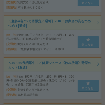
交通費
実費支給／当社規定あり。
気になる!
勤務地
有名牧場のすぐ近く
＼急募4名＊2カ月限定／週3日～OK！お弁当の具をつめ
つめ！[派遣]
給 与
時給1300円／月収例：218、400円＝1、300
円×8時間×21日勤務の場合＋交通費別途支給
交通費
実費支給／当社規定あり。
気になる!
勤務地
《無料駐車場完備》マイカー通勤OK
＼40～60代活躍中！／健康ジュース《飲み放題》野菜の
カット[派遣]
給 与
時給1350円／月収例：259、548円＝1、350
円×7時間45分×20日勤務の場合＋残業代（月10ｈの場
合）、交通費、深夜手当別途支給
気になる!
交通費
実費支給／当社規定あり。
勤務地
無料駐車場完備