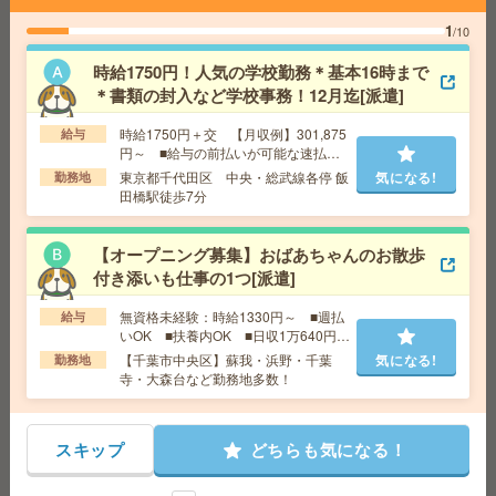
給 与
時給1900円～2100円＋交 ■給与の前払いが
1
/10
可能な速払いサービスあり
交通費
交通費支給あり
時給1750円！人気の学校勤務＊基本16時まで
気になる!
勤務地
東京都千代田区 東京メトロ有楽町線 麹町駅
＊書類の封入など学校事務！12月迄[派遣]
徒歩1分、東京メトロ半蔵門線 半蔵門駅徒歩5分
時給1750円＋交 【月収例】301,875
給与
円～ ■給与の前払いが可能な速払い
《時間相談OK！》時給1500円！長期！書類仕分けやデー
サービスあり
東京都千代田区 中央・総武線各停 飯
気になる!
勤務地
タ入力など[派遣]
田橋駅徒歩7分
給 与
時給1500円 月収例 180,000円
【オープニング募集】おばあちゃんのお散歩
交通費
全額支給
付き添いも仕事の1つ[派遣]
勤務地
木更津駅徒歩10分、祇園駅車6分（車通勤O
気になる!
K！※ご自身で民間駐車場を手配、駐車場代自己負担と
無資格未経験：時給1330円～ ■週払
給与
なります）
いOK ■扶養内OK ■日収1万640円以
上
【千葉市中央区】蘇我・浜野・千葉
気になる!
勤務地
寺・大森台など勤務地多数！
1700円＊《時間相談OK！》藤沢駅からバス10分！長期！
見学ツアーアテンド[派遣]
スキップ
どちらも気になる！
給 与
時給1700円～1750円 月収例 142,800円～1
47,000円
全額支給