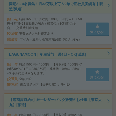
同期3～4名募集！月33万以上可＆2年で正社員実績有｜製
造[派遣]
給 与
時給1650円／月収例：339、090円＝1、650
円×8時間×21日勤務の場合＋残業代（30時間の場
合）、交通費別途支給
気になる!
交通費
実費支給／当社規定あり。
勤務地
マイカー通勤可能/駐車場完備（徒歩5分程）
LAGUNAMOON｜制服貸与！週4日～OK[派遣]
給 与
時給1500円～1500円 【月収例】1500円×7
時間30分×21日＝236,250円＋残業代（時給×1.25倍）
※スキルにより異なります。
気になる!
交通費
全額支給
勤務地
東京都足立区 【最寄り駅】北千住駅
【短期高時給○】紳士レザーバッグ販売のお仕事【東京大
丸】[派遣]
給 与
時給2000円～2000円 【月収例】時給2,000