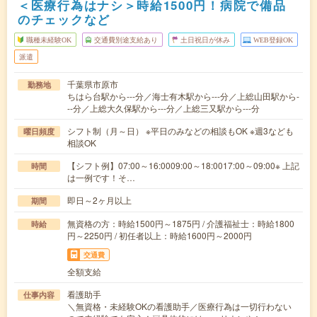
＜医療行為はナシ＞時給1500円！病院で備品
のチェックなど
職種未経験OK
交通費別途支給あり
土日祝日が休み
WEB登録OK
派遣
千葉県市原市
勤務地
ちはら台駅から---分／海士有木駅から---分／上総山田駅から-
--分／上総大久保駅から---分／上総三又駅から---分
シフト制（月～日） ※平日のみなどの相談もOK ※週3なども
曜日頻度
相談OK
【シフト例】07:00～16:0009:00～18:0017:00～09:00※ 上記
時間
は一例です！そ…
即日～2ヶ月以上
期間
無資格の方：時給1500円～1875円 / 介護福祉士：時給1800
時給
円～2250円 / 初任者以上：時給1600円～2000円
交通費
全額支給
看護助手
仕事内容
＼無資格・未経験OKの看護助手／医療行為は一切行わない