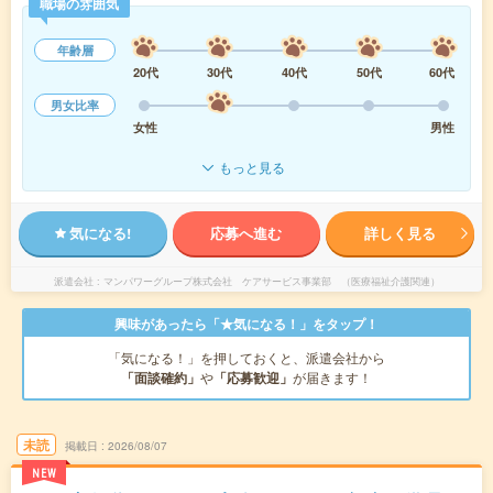
職場の雰囲気
年齢層
20代
30代
40代
50代
60代
男女比率
女性
男性
もっと見る
気になる!
応募へ進む
詳しく見る
派遣会社
マンパワーグループ株式会社 ケアサービス事業部 （医療福祉介護関連）
興味があったら「★気になる！」をタップ！
「気になる！」を押しておくと、派遣会社から
「面談確約」
や
「応募歓迎」
が届きます！
未読
掲載日
2026/08/07
NEW