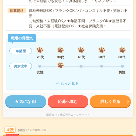
ので未経験でも安心！▽具体的には…・リネンやシ…
職種未経験OK / ブランクOK / パソコンスキル不要 / 英語力不
応募資格
要
＼無資格＊未経験OK／★年齢不問・ブランクOK★履歴書不
要・来社不要（電話登録OK）★社会保険完備＼…
職場の雰囲気
年齢層
20代
30代
40代
50代
60代
男女比率
女性
男性
もっと見る
気になる!
応募へ進む
詳しく見る
派遣会社
株式会社ニッソーネット
未読
掲載日
2026/08/06