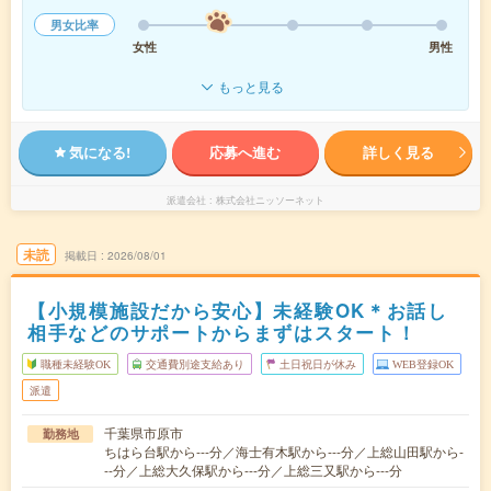
男女比率
女性
男性
もっと見る
気になる!
応募へ進む
詳しく見る
派遣会社
株式会社ニッソーネット
未読
掲載日
2026/08/01
【小規模施設だから安心】未経験OK＊お話し
相手などのサポートからまずはスタート！
職種未経験OK
交通費別途支給あり
土日祝日が休み
WEB登録OK
派遣
千葉県市原市
勤務地
ちはら台駅から---分／海士有木駅から---分／上総山田駅から-
--分／上総大久保駅から---分／上総三又駅から---分