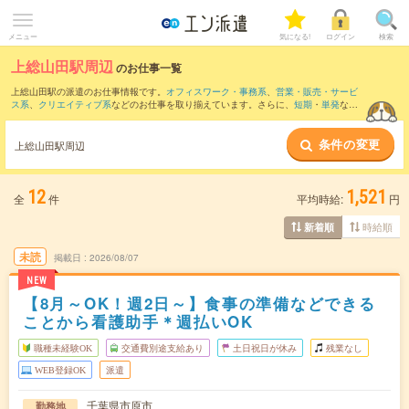
メニュー
気になる!
ログイン
検索
上総山田駅周辺
のお仕事一覧
上総山田駅の派遣のお仕事情報です。
オフィスワーク・事務系
、
営業・販売・サービ
ス系
、
クリエイティブ系
などのお仕事を取り揃えています。さらに、
短期
・
単発
など
の期間や、
職種未経験OK
などのこだわり条件で絞り込んでいただけます。
条件の変更
また、
五井駅
・
蘇我駅
・
姉ケ崎駅
・
八幡宿駅
・
浜野駅
など近隣駅のお仕事もご確認い
上総山田駅周辺
ただけます。
12
1,521
全
件
平均時給:
円
時給順
新着順
未読
掲載日
2026/08/07
NEW
【8月～OK！週2日～】食事の準備などできる
ことから看護助手＊週払いOK
職種未経験OK
交通費別途支給あり
土日祝日が休み
残業なし
WEB登録OK
派遣
千葉県市原市
勤務地