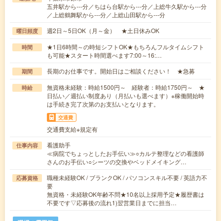
五井駅から---分／ちはら台駅から---分／上総牛久駅から---分
／上総鶴舞駅から---分／上総山田駅から---分
週2日～5日OK（月～金） ★土日休みOK
曜日頻度
★1日6時間～の時短シフトOK★もちろんフルタイムシフト
時間
も可能★スタート時間選べます7:00～16:…
長期のお仕事です。開始日はご相談ください！ ★急募
期間
無資格未経験：時給1500円～ 経験者：時給1750円～ ★
時給
日払い／週払い制度あり（月払いも選べます）※稼働開始時
は手続き完了次第のお支払いとなります。
交通費
交通費支給※規定有
看護助手
仕事内容
≪病院でちょっとしたお手伝い≫○カルテ整理などの看護師
さんのお手伝い○シーツの交換やベッドメイキング…
職種未経験OK / ブランクOK / パソコンスキル不要 / 英語力不
応募資格
要
無資格・未経験OK年齢不問★10名以上採用予定★履歴書は
不要です▽応募後の流れ1)翌営業日までに担当…