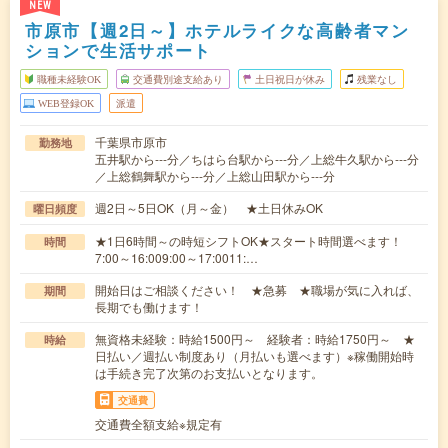
NEW
市原市【週2日～】ホテルライクな高齢者マン
ションで生活サポート
職種未経験OK
交通費別途支給あり
土日祝日が休み
残業なし
WEB登録OK
派遣
千葉県市原市
勤務地
五井駅から---分／ちはら台駅から---分／上総牛久駅から---分
／上総鶴舞駅から---分／上総山田駅から---分
週2日～5日OK（月～金） ★土日休みOK
曜日頻度
★1日6時間～の時短シフトOK★スタート時間選べます！
時間
7:00～16:009:00～17:0011:…
開始日はご相談ください！ ★急募 ★職場が気に入れば、
期間
長期でも働けます！
無資格未経験：時給1500円～ 経験者：時給1750円～ ★
時給
日払い／週払い制度あり（月払いも選べます）※稼働開始時
は手続き完了次第のお支払いとなります。
交通費
交通費全額支給※規定有