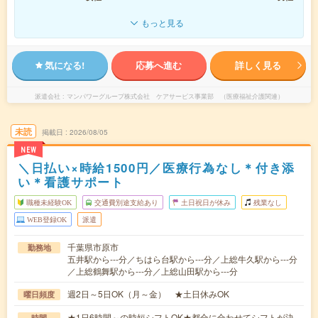
もっと見る
気になる!
応募へ進む
詳しく見る
派遣会社
マンパワーグループ株式会社 ケアサービス事業部 （医療福祉介護関連）
未読
掲載日
2026/08/05
NEW
＼日払い×時給1500円／医療行為なし＊付き添
い＊看護サポート
職種未経験OK
交通費別途支給あり
土日祝日が休み
残業なし
WEB登録OK
派遣
千葉県市原市
勤務地
五井駅から---分／ちはら台駅から---分／上総牛久駅から---分
／上総鶴舞駅から---分／上総山田駅から---分
週2日～5日OK（月～金） ★土日休みOK
曜日頻度
★1日6時間～の時短シフトOK★都合に合わせてシフトが決
時間