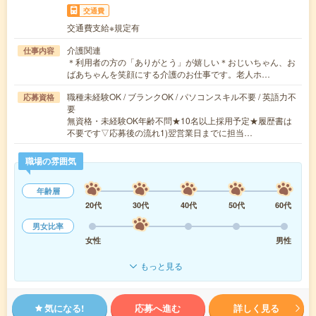
交通費
交通費支給※規定有
介護関連
仕事内容
＊利用者の方の「ありがとう」が嬉しい＊おじいちゃん、お
ばあちゃんを笑顔にする介護のお仕事です。老人ホ…
職種未経験OK / ブランクOK / パソコンスキル不要 / 英語力不
応募資格
要
無資格・未経験OK年齢不問★10名以上採用予定★履歴書は
不要です▽応募後の流れ1)翌営業日までに担当…
職場の雰囲気
年齢層
20代
30代
40代
50代
60代
男女比率
女性
男性
もっと見る
気になる!
応募へ進む
詳しく見る