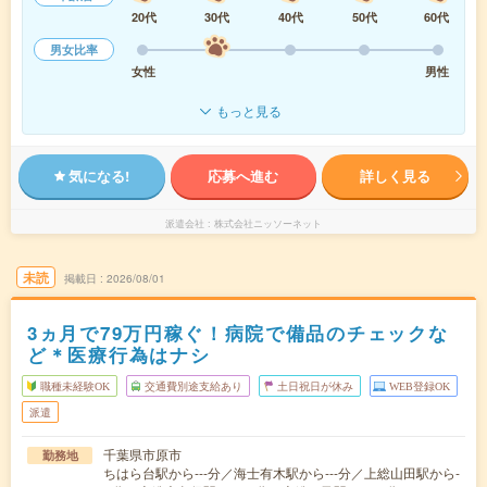
20代
30代
40代
50代
60代
男女比率
女性
男性
もっと見る
気になる!
応募へ進む
詳しく見る
派遣会社
株式会社ニッソーネット
未読
掲載日
2026/08/01
3ヵ月で79万円稼ぐ！病院で備品のチェックな
ど＊医療行為はナシ
職種未経験OK
交通費別途支給あり
土日祝日が休み
WEB登録OK
派遣
千葉県市原市
勤務地
ちはら台駅から---分／海士有木駅から---分／上総山田駅から-