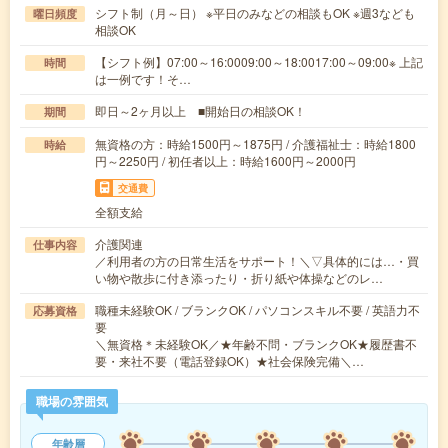
シフト制（月～日） ※平日のみなどの相談もOK ※週3なども
曜日頻度
相談OK
【シフト例】07:00～16:0009:00～18:0017:00～09:00※ 上記
時間
は一例です！そ…
即日～2ヶ月以上 ■開始日の相談OK！
期間
無資格の方：時給1500円～1875円 / 介護福祉士：時給1800
時給
円～2250円 / 初任者以上：時給1600円～2000円
交通費
全額支給
介護関連
仕事内容
／利用者の方の日常生活をサポート！＼▽具体的には…・買
い物や散歩に付き添ったり・折り紙や体操などのレ…
職種未経験OK / ブランクOK / パソコンスキル不要 / 英語力不
応募資格
要
＼無資格＊未経験OK／★年齢不問・ブランクOK★履歴書不
要・来社不要（電話登録OK）★社会保険完備＼…
職場の雰囲気
年齢層