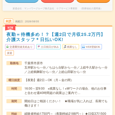
派遣会社
マンパワーグループ株式会社 ケアサービス事業部 （医療福祉介護関連）
未読
掲載日
2026/08/05
NEW
夜勤＝待機多め！？【週2日で月収25.2万円】
介護スタッフ＊日払いOK!
交通費別途支給あり
土日祝日が休み
残業なし
WEB登録OK
派遣
千葉県市原市
勤務地
五井駅から---分／ちはら台駅から---分／上総牛久駅から---分
／上総鶴舞駅から---分／上総山田駅から---分
【夜勤】週2日～OK（月～金の間）
曜日頻度
16:00～翌9:00 ※残業なし！※Wワークの場合、他のお仕事
時間
と合わせ週40時間超の就業はご案内で…
開始日はご相談ください！ ★職場が気に入れば、長期でも
期間
働けます！
経験者時給1750円～（夜勤時給2188円～）★日収3万1500
時給