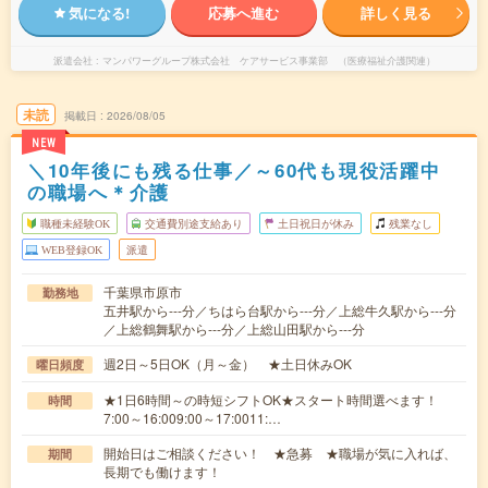
気になる!
応募へ進む
詳しく見る
派遣会社
マンパワーグループ株式会社 ケアサービス事業部 （医療福祉介護関連）
未読
掲載日
2026/08/05
NEW
＼10年後にも残る仕事／～60代も現役活躍中
の職場へ＊介護
職種未経験OK
交通費別途支給あり
土日祝日が休み
残業なし
WEB登録OK
派遣
千葉県市原市
勤務地
五井駅から---分／ちはら台駅から---分／上総牛久駅から---分
／上総鶴舞駅から---分／上総山田駅から---分
週2日～5日OK（月～金） ★土日休みOK
曜日頻度
★1日6時間～の時短シフトOK★スタート時間選べます！
時間
7:00～16:009:00～17:0011:…
開始日はご相談ください！ ★急募 ★職場が気に入れば、
期間
長期でも働けます！