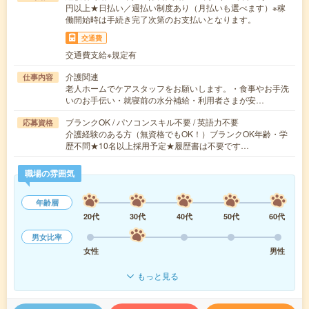
円以上★日払い／週払い制度あり（月払いも選べます）※稼
働開始時は手続き完了次第のお支払いとなります。
交通費
交通費支給※規定有
介護関連
仕事内容
老人ホームでケアスタッフをお願いします。・食事やお手洗
いのお手伝い・就寝前の水分補給・利用者さまが安…
ブランクOK / パソコンスキル不要 / 英語力不要
応募資格
介護経験のある方（無資格でもOK！）ブランクOK年齢・学
歴不問★10名以上採用予定★履歴書は不要です…
職場の雰囲気
年齢層
20代
30代
40代
50代
60代
男女比率
女性
男性
もっと見る