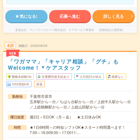
気になる!
応募へ進む
詳しく見る
派遣会社
マンパワーグループ株式会社 ケアサービス事業部 （医療福祉介護関連）
未読
掲載日
2026/08/05
NEW
「ワガママ」「キャリア相談」「グチ」も
Welcome！＊ケアスタッフ
職種未経験OK
交通費別途支給あり
土日祝日が休み
残業なし
WEB登録OK
派遣
千葉県市原市
勤務地
五井駅から---分／ちはら台駅から---分／上総牛久駅から---分
／上総鶴舞駅から---分／上総山田駅から---分
週2日～5日OK（月～金） ★土日休みOK
曜日頻度
★1日6時間～の時短シフトOK★スタート時間選べます！
時間
7:00～16:009:00～17:0011:…