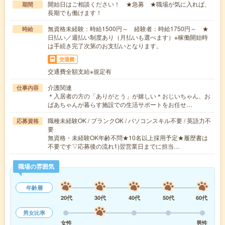
開始日はご相談ください！ ★急募 ★職場が気に入れば、
期間
長期でも働けます！
無資格未経験：時給1500円～ 経験者：時給1750円～ ★
時給
日払い／週払い制度あり（月払いも選べます）※稼働開始時
は手続き完了次第のお支払いとなります。
交通費
交通費全額支給※規定有
介護関連
仕事内容
＊入居者の方の「ありがとう」が嬉しい＊おじいちゃん、お
ばあちゃんが暮らす施設での生活サポートをお任せ…
職種未経験OK / ブランクOK / パソコンスキル不要 / 英語力不
応募資格
要
無資格・未経験OK年齢不問★10名以上採用予定★履歴書は
不要です▽応募後の流れ1)翌営業日までに担当…
職場の雰囲気
年齢層
20代
30代
40代
50代
60代
男女比率
女性
男性