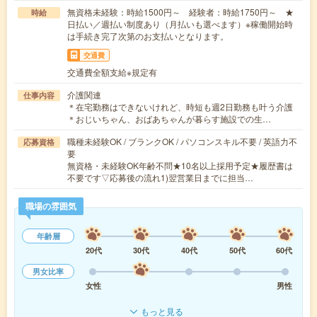
無資格未経験：時給1500円～ 経験者：時給1750円～ ★
時給
日払い／週払い制度あり（月払いも選べます）※稼働開始時
は手続き完了次第のお支払いとなります。
交通費
交通費全額支給※規定有
介護関連
仕事内容
＊在宅勤務はできないけれど、時短も週2日勤務も叶う介護
＊おじいちゃん、おばあちゃんが暮らす施設での生…
職種未経験OK / ブランクOK / パソコンスキル不要 / 英語力不
応募資格
要
無資格・未経験OK年齢不問★10名以上採用予定★履歴書は
不要です▽応募後の流れ1)翌営業日までに担当…
職場の雰囲気
年齢層
20代
30代
40代
50代
60代
男女比率
女性
男性
もっと見る