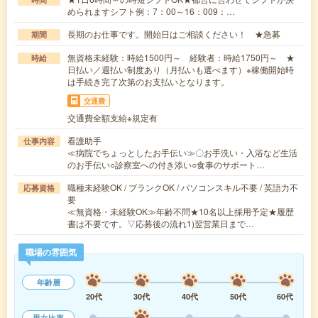
められますシフト例：7：00～16：009：…
長期のお仕事です。開始日はご相談ください！ ★急募
期間
無資格未経験：時給1500円～ 経験者：時給1750円～ ★
時給
日払い／週払い制度あり（月払いも選べます）※稼働開始時
は手続き完了次第のお支払いとなります。
交通費
交通費全額支給※規定有
看護助手
仕事内容
≪病院でちょっとしたお手伝い≫〇お手洗い・入浴など生活
のお手伝い○診察室への付き添い○食事のサポート…
職種未経験OK / ブランクOK / パソコンスキル不要 / 英語力不
応募資格
要
≪無資格・未経験OK≫年齢不問★10名以上採用予定★履歴
書は不要です。▽応募後の流れ1)翌営業日まで…
職場の雰囲気
年齢層
20代
30代
40代
50代
60代
男女比率