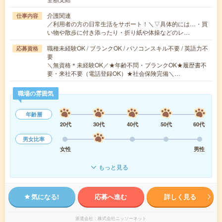
介護関連
仕事内容
／利用者の方の日常生活をサポート！＼▽具体的には…・買
い物や散歩に付き添ったり・折り紙や体操などのレ…
職種未経験OK / ブランクOK / パソコンスキル不要 / 英語力不
応募資格
要
＼無資格＊未経験OK／★年齢不問・ブランクOK★履歴書不
要・来社不要（電話登録OK）★社会保険完備＼…
職場の雰囲気
年齢層
20代
30代
40代
50代
60代
男女比率
女性
男性
もっと見る
気になる!
応募へ進む
詳しく見る
派遣会社
株式会社ニッソーネット