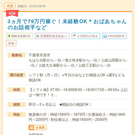
未読
掲載日
2026/08/06
NEW
3ヵ月で79万円稼ぐ！未経験OK＊おばあちゃん
のお話相手など
職種未経験OK
交通費別途支給あり
土日祝日が休み
WEB登録OK
派遣
千葉県市原市
勤務地
ちはら台駅から---分／海士有木駅から---分／上総山田駅から-
--分／上総大久保駅から---分／上総三又駅から---分
シフト制（月～日） ※平日のみなどの相談もOK ※週3なども
曜日頻度
相談OK
【シフト例】07:00～16:0009:00～18:0017:00～09:00※ 上記
時間
は一例です！そ…
即日～2ヶ月以上 ■開始日の相談OK！
期間
無資格の方：時給1500円～1875円 / 介護福祉士：時給1800
時給
円～2250円 / 初任者以上：時給1600円～2000円
交通費
全額支給