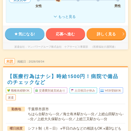
女性
男性
もっと見る
気になる!
応募へ進む
詳しく見る
派遣会社
マンパワーグループ株式会社 ケアサービス事業部 （医療福祉介護関連）
未読
掲載日
2026/08/04
【医療行為はナシ】時給1500円！病院で備品
のチェックなど
職種未経験OK
交通費別途支給あり
土日祝日が休み
WEB登録OK
派遣
千葉県市原市
勤務地
ちはら台駅から---分／海士有木駅から---分／上総山田駅から-
--分／上総大久保駅から---分／上総三又駅から---分
シフト制（月～日） ※平日のみなどの相談もOK ※週3なども
曜日頻度