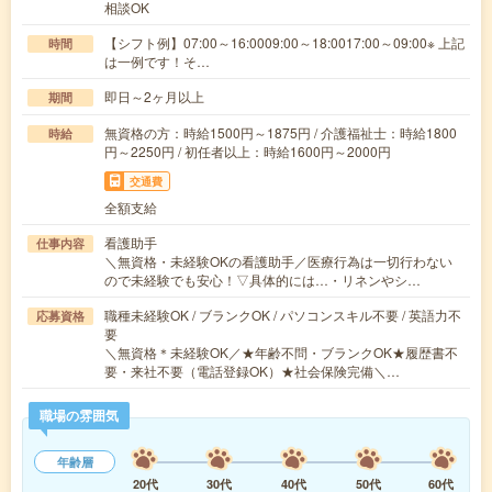
相談OK
【シフト例】07:00～16:0009:00～18:0017:00～09:00※ 上記
時間
は一例です！そ…
即日～2ヶ月以上
期間
無資格の方：時給1500円～1875円 / 介護福祉士：時給1800
時給
円～2250円 / 初任者以上：時給1600円～2000円
交通費
全額支給
看護助手
仕事内容
＼無資格・未経験OKの看護助手／医療行為は一切行わない
ので未経験でも安心！▽具体的には…・リネンやシ…
職種未経験OK / ブランクOK / パソコンスキル不要 / 英語力不
応募資格
要
＼無資格＊未経験OK／★年齢不問・ブランクOK★履歴書不
要・来社不要（電話登録OK）★社会保険完備＼…
職場の雰囲気
年齢層
20代
30代
40代
50代
60代