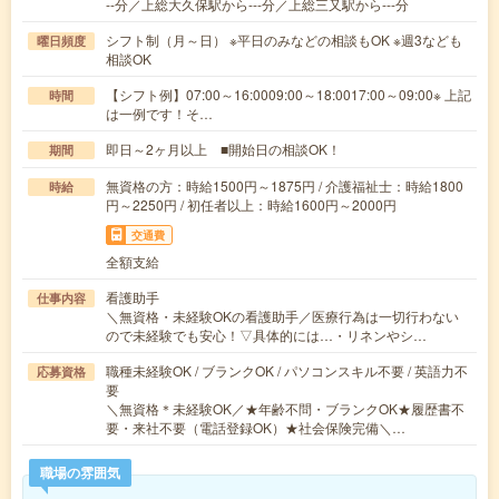
--分／上総大久保駅から---分／上総三又駅から---分
シフト制（月～日） ※平日のみなどの相談もOK ※週3なども
曜日頻度
相談OK
【シフト例】07:00～16:0009:00～18:0017:00～09:00※ 上記
時間
は一例です！そ…
即日～2ヶ月以上 ■開始日の相談OK！
期間
無資格の方：時給1500円～1875円 / 介護福祉士：時給1800
時給
円～2250円 / 初任者以上：時給1600円～2000円
交通費
全額支給
看護助手
仕事内容
＼無資格・未経験OKの看護助手／医療行為は一切行わない
ので未経験でも安心！▽具体的には…・リネンやシ…
職種未経験OK / ブランクOK / パソコンスキル不要 / 英語力不
応募資格
要
＼無資格＊未経験OK／★年齢不問・ブランクOK★履歴書不
要・来社不要（電話登録OK）★社会保険完備＼…
職場の雰囲気