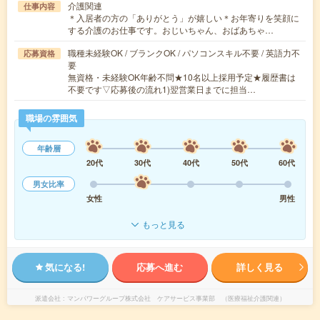
介護関連
仕事内容
＊入居者の方の「ありがとう」が嬉しい＊お年寄りを笑顔に
する介護のお仕事です。おじいちゃん、おばあちゃ…
職種未経験OK / ブランクOK / パソコンスキル不要 / 英語力不
応募資格
要
無資格・未経験OK年齢不問★10名以上採用予定★履歴書は
不要です▽応募後の流れ1)翌営業日までに担当…
職場の雰囲気
年齢層
20代
30代
40代
50代
60代
男女比率
女性
男性
もっと見る
気になる!
応募へ進む
詳しく見る
派遣会社
マンパワーグループ株式会社 ケアサービス事業部 （医療福祉介護関連）